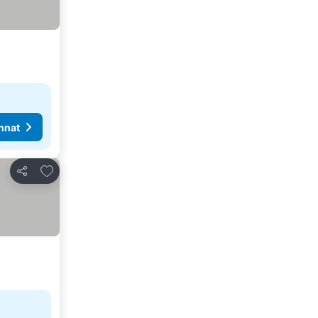
nnat
Lisää suosikkeihin
Jaa