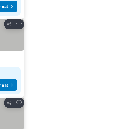
nnat
Lisää suosikkeihin
Jaa
nnat
Lisää suosikkeihin
Jaa