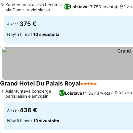
5 Tähtiluokitus
Katso hin
Kauden ranskalaisia herkkuja
Loistava
(3 750 arviota)
9,2
1.0 k
Ma Dame -ravintolassa
Katso hinnat
375 €
Alkaen
Näytä hinnat
10 sivustolta
Grand Hotel Du Palais Royal
5 Tähtiluokitus
Katso hinnat
Asiantunteva concierge
Loistava
(4 337 arviota)
9,5
0.1 km k
pariisilaisiin elämyksiin
Katso hinnat
436 €
Alkaen
Näytä hinnat
13 sivustolta