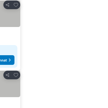
Lisää suosikkeihin
Jaa
nnat
Lisää suosikkeihin
Jaa