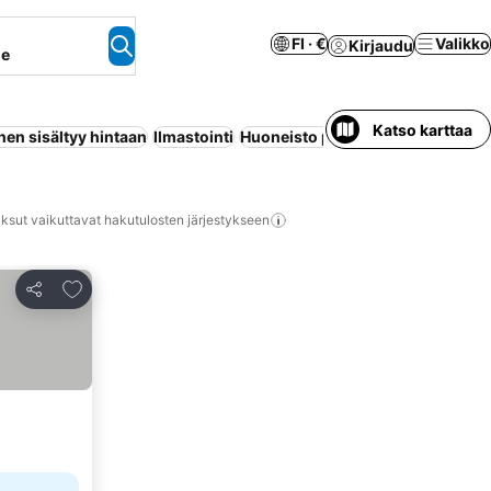
FI · €
Valikko
Kirjaudu
ne
Katso karttaa
en sisältyy hintaan
Ilmastointi
Huoneisto palveluilla
Pysäköinti
ksut vaikuttavat hakutulosten järjestykseen
Lisää suosikkeihin
Jaa