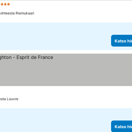
Tähtiluokitus
Katso hinnat
kohteesta Riemukaari
Katso hi
at
esta Louvre
Katso hi