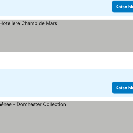
Katso hi
tus
innat
Katso hi