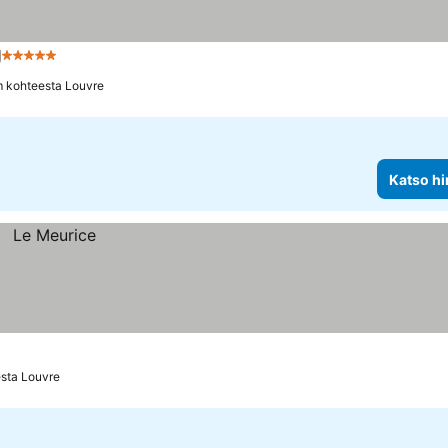
g
5 Tähtiluokitus
Katso hinnat
m kohteesta Louvre
Katso hi
esta Louvre