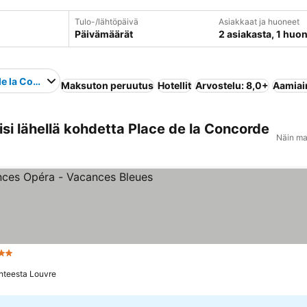
Tulo-/lähtöpäivä
Asiakkaat ja huoneet
Päivämäärät
2 asiakasta, 1 huo
de la Concorde
Maksuton peruutus
Hotellit
Arvostelu: 8,0+
Aamiain
si lähellä kohdetta Place de la Concorde
Näin ma
Tähtiluokitus
Katso hinnat
hteesta Louvre