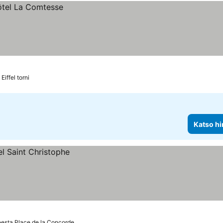
Eiffel torni
Katso hi
esta Place de la Concorde