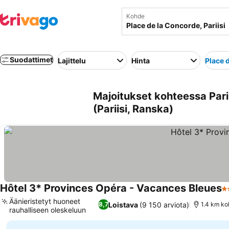
Kohde
Suodattimet
Lajittelu
Hinta
Place 
Majoitukset kohteessa Parii
(Pariisi, Ranska)
Hôtel 3* Provinces Opéra - Vacances Bleues
3 
Äänieristetyt huoneet
Loistava
(9 150 arviota)
8,7
1.4 km ko
rauhalliseen oleskeluun
Katso hinnat