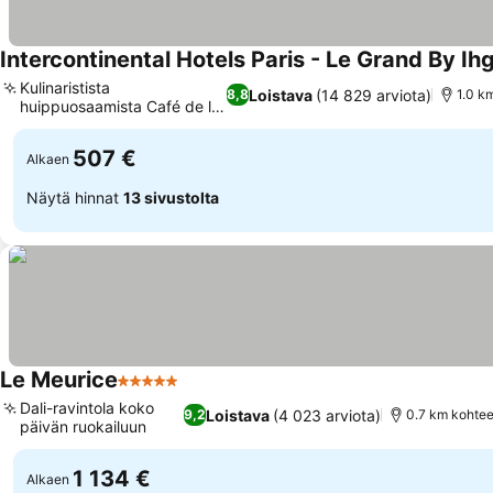
Intercontinental Hotels Paris - Le Grand By Ih
Kulinaristista
Loistava
(14 829 arviota)
8,8
1.0 k
huippuosaamista Café de la
Katso hinnat
Paixissa
507 €
Alkaen
Näytä hinnat
13 sivustolta
Le Meurice
5 Tähtiluokitus
Katso hinnat
Dali-ravintola koko
Loistava
(4 023 arviota)
9,2
0.7 km kohte
päivän ruokailuun
Katso hinnat
1 134 €
Alkaen