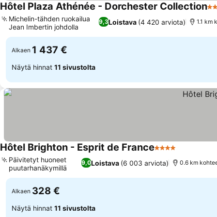
Hôtel Plaza Athénée - Dorchester Collection
5 
Michelin-tähden ruokailua
Loistava
(4 420 arviota)
9,3
1.1 km 
Jean Imbertin johdolla
Katso hinnat
1 437 €
Alkaen
Näytä hinnat
11 sivustolta
Hôtel Brighton - Esprit de France
4 Tähtiluokitus
Katso hinn
Päivitetyt huoneet
Loistava
(6 003 arviota)
9,0
0.6 km kohte
puutarhanäkymillä
Katso hinnat
328 €
Alkaen
Näytä hinnat
11 sivustolta