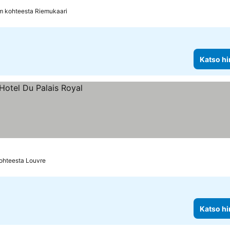
nat
m kohteesta Riemukaari
Katso hi
ohteesta Louvre
Katso hi