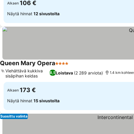
106 €
Alkaen
Näytä hinnat
12 sivustolta
Queen Mary Opera
4 Tähtiluokitus
Katso hinnat
Viehättävä kukkiva
Loistava
(2 289 arviota)
8,5
1.4 km kohtee
sisäpihan keidas
Katso hinnat
173 €
Alkaen
Näytä hinnat
15 sivustolta
Suosittu valinta