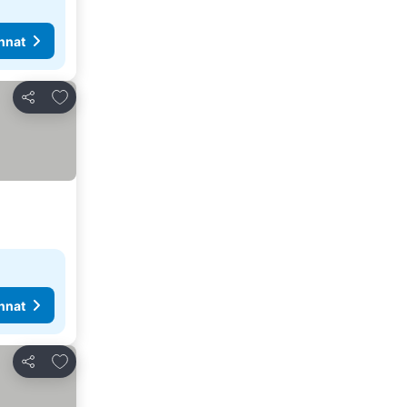
nnat
Lisää suosikkeihin
Jaa
nnat
Lisää suosikkeihin
Jaa