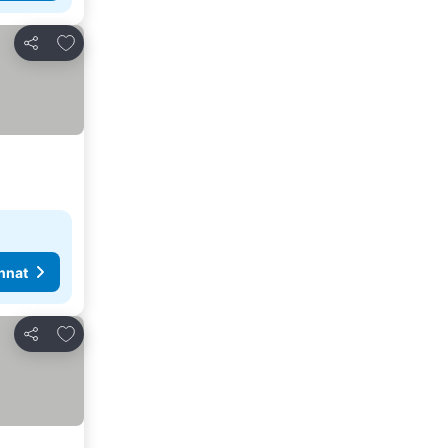
Lisää suosikkeihin
Jaa
nnat
Lisää suosikkeihin
Jaa