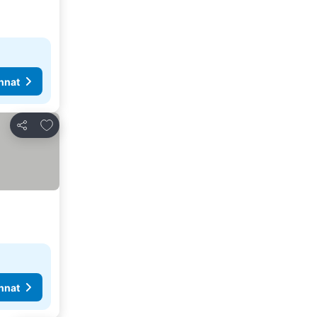
nnat
Lisää suosikkeihin
Jaa
nnat