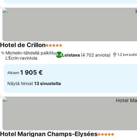
Hotel de Crillon
5 Tähtiluokitus
Katso hinnat
Michelin-tähdellä palkittu
Loistava
(4 702 arviota)
9,4
1.2 km koh
L'Écrin-ravintola
Katso hinnat
1 905 €
Alkaen
Näytä hinnat
13 sivustolta
Hotel Marignan Champs-Elysées