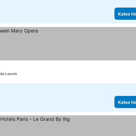
Katso hi
sta Louvre
Katso hi