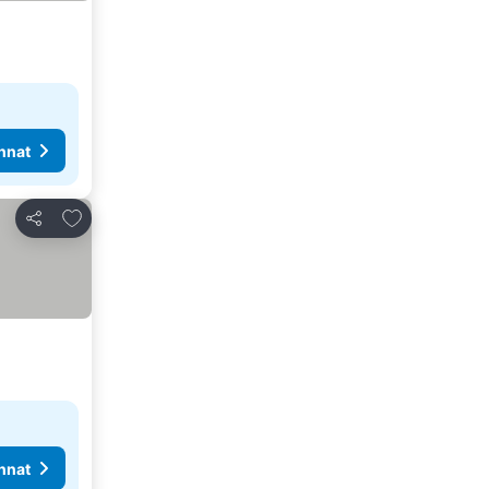
nnat
Lisää suosikkeihin
Jaa
nnat