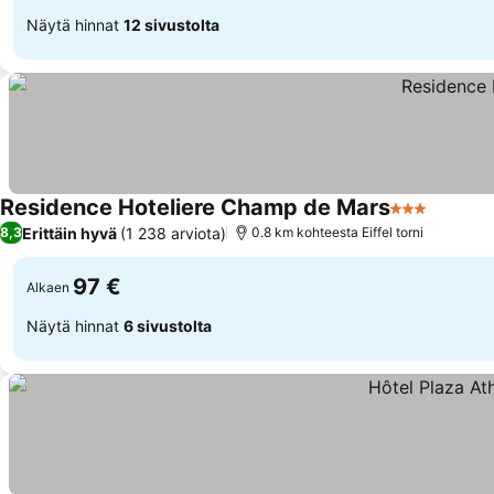
Näytä hinnat
12 sivustolta
Residence Hoteliere Champ de Mars
3 Tähtiluoki
Katso h
Erittäin hyvä
(1 238 arviota)
8,3
0.8 km kohteesta Eiffel torni
97 €
Alkaen
Näytä hinnat
6 sivustolta