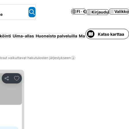
FI · €
Valikko
Kirjaudu
ne
Katso karttaa
köinti
Uima-allas
Huoneisto palveluilla
Maksuton peruutus
Ilma
ksut vaikuttavat hakutulosten järjestykseen
Lisää suosikkeihin
Jaa