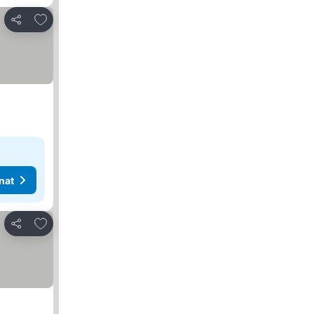
Lisää suosikkeihin
Jaa
nat
Lisää suosikkeihin
Jaa