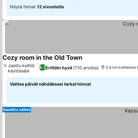
Näytä hinnat
12 sivustolta
Cozy room in the Old Town
Jaettu keittiö
Erittäin hyvä
(710 arviota)
8,3
0.4 km kohteesta
käytössäsi
Valitse päivät nähdäksesi tarkat hinnat
Suosittu valinta