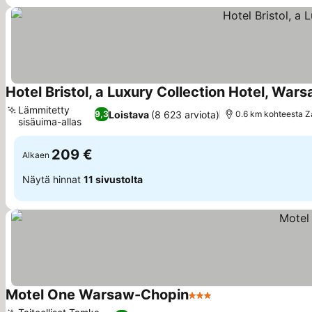
Hotel Bristol, a Luxury Collection Hotel, War
Lämmitetty
Loistava
(8 623 arviota)
9,3
0.6 km kohteesta 
sisäuima-allas
209 €
Alkaen
Näytä hinnat
11 sivustolta
Motel One Warsaw-Chopin
3 Tähtiluokitus