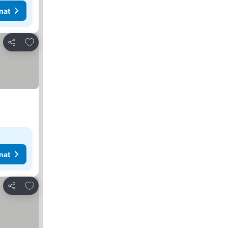
nat
Lisää suosikkeihin
Jaa
nat
Lisää suosikkeihin
Jaa