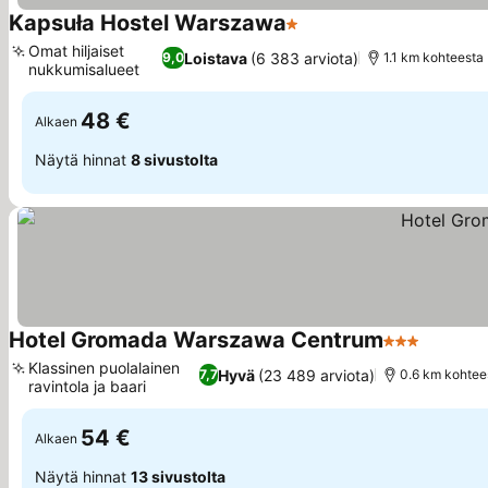
Kapsuła Hostel Warszawa
1 Tähtiluokitus
Omat hiljaiset
Loistava
(6 383 arviota)
9,0
1.1 km kohteest
nukkumisalueet
48 €
Alkaen
Näytä hinnat
8 sivustolta
Hotel Gromada Warszawa Centrum
3 Tähtiluokit
Klassinen puolalainen
Hyvä
(23 489 arviota)
7,7
0.6 km kohtees
ravintola ja baari
54 €
Alkaen
Näytä hinnat
13 sivustolta