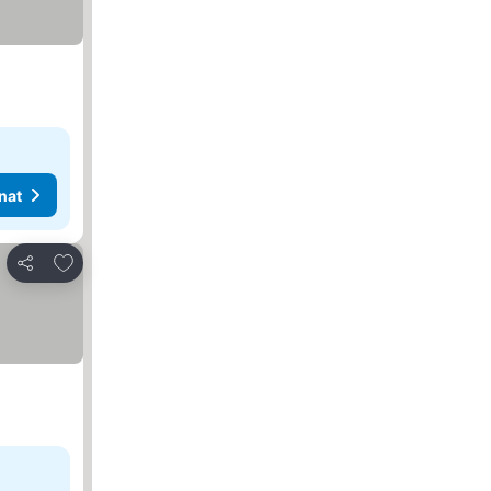
nat
Lisää suosikkeihin
Jaa