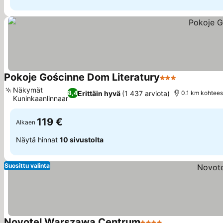
Pokoje Gościnne Dom Literatury
3 Tähtiluokitus
Näkymät
Erittäin hyvä
(1 437 arviota)
8,4
0.1 km kohtee
Kuninkaanlinnaan
119 €
Alkaen
Näytä hinnat
10 sivustolta
Suosittu valinta
Novotel Warszawa Centrum