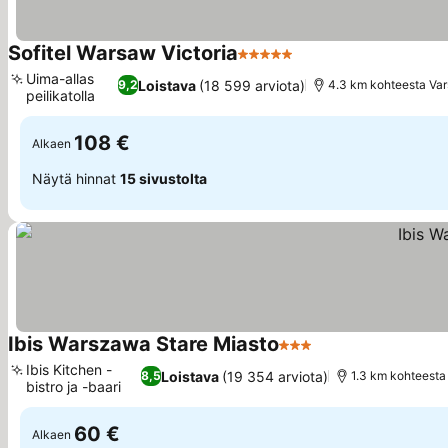
Sofitel Warsaw Victoria
5 Tähtiluokitus
Uima-allas
Loistava
(18 599 arviota)
9,2
4.3 km kohteesta Var
peilikatolla
108 €
Alkaen
Näytä hinnat
15 sivustolta
Ibis Warszawa Stare Miasto
3 Tähtiluokitus
Ibis Kitchen -
Loistava
(19 354 arviota)
8,5
1.3 km kohteest
bistro ja -baari
60 €
Alkaen