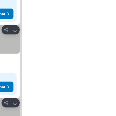
nat
Lisää suosikkeihin
Jaa
nat
Lisää suosikkeihin
Jaa