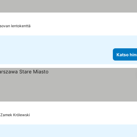
sovan lentokenttä
Katso hin
a Zamek Królewski