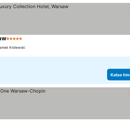
saw
5 Tähtiluokitus
Zamek Królewski
Katso hin