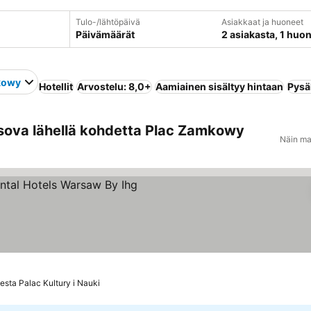
Tulo-/lähtöpäivä
Asiakkaat ja huoneet
Päivämäärät
2 asiakasta, 1 huo
kowy
Hotellit
Arvostelu: 8,0+
Aamiainen sisältyy hintaan
Pysä
sova lähellä kohdetta Plac Zamkowy
Näin ma
okitus
esta Palac Kultury i Nauki