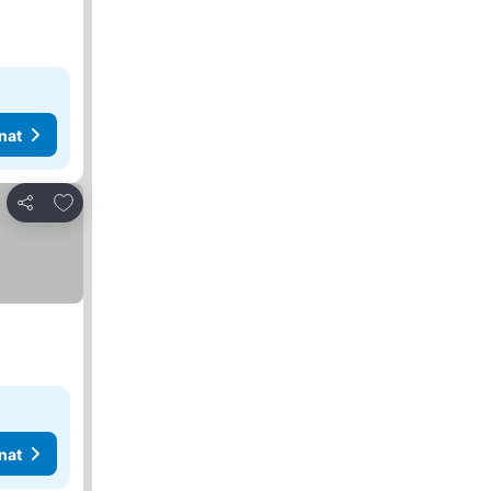
nat
Lisää suosikkeihin
Jaa
nat