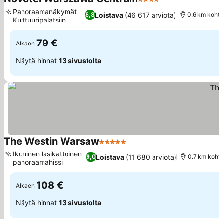
4 Tähtiluokitus
Panoraamanäkymät
Loistava
(46 617 arviota)
8,8
0.6 km koht
Kulttuuripalatsiin
79 €
Alkaen
Näytä hinnat
13 sivustolta
The Westin Warsaw
5 Tähtiluokitus
Ikoninen lasikattoinen
Loistava
(11 680 arviota)
9,0
0.7 km koht
panoraamahissi
108 €
Alkaen
Näytä hinnat
13 sivustolta