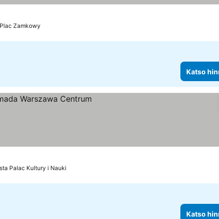
a Plac Zamkowy
Katso hin
us
ta Palac Kultury i Nauki
Katso hin