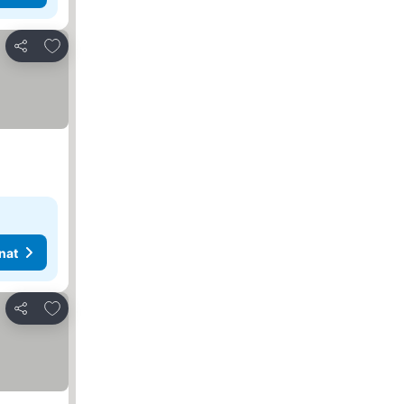
Lisää suosikkeihin
Jaa
nat
Lisää suosikkeihin
Jaa