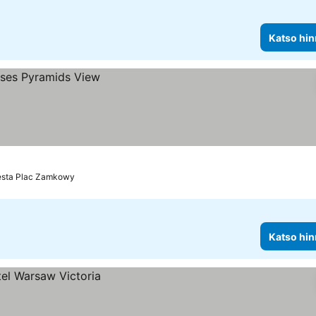
Katso hin
esta Plac Zamkowy
Katso hin