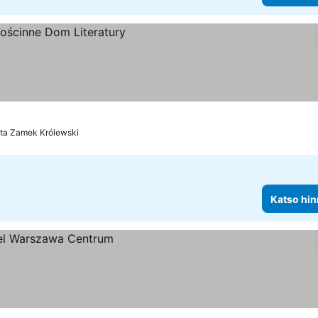
sta Zamek Królewski
Katso hin