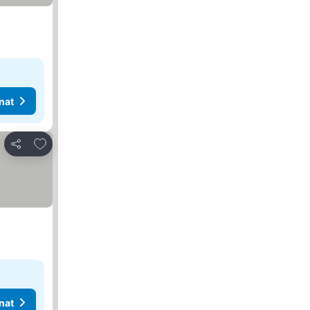
nat
Lisää suosikkeihin
Jaa
nat