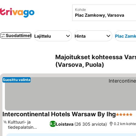
Kohde
Suodattimet
Lajittelu
Hinta
Plac Zam
Majoitukset kohteessa Var
(Varsova, Puola)
Suosittu valinta
Intercontinental Hotels Warsaw By Ihg
5 Tähtilu
Kulttuuri- ja
Loistava
(26 305 arviota)
9,2
0.2 km kohte
tiedepalatsin
näkymät