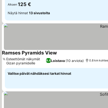
125 €
Alkaen
Näytä hinnat
13 sivustolta
Ramses Pyramids View
Esteettömät näkymät
Loistava
(10 arviota)
9,6
0.8 km kohte
Gizan pyramideille
Valitse päivät nähdäksesi tarkat hinnat