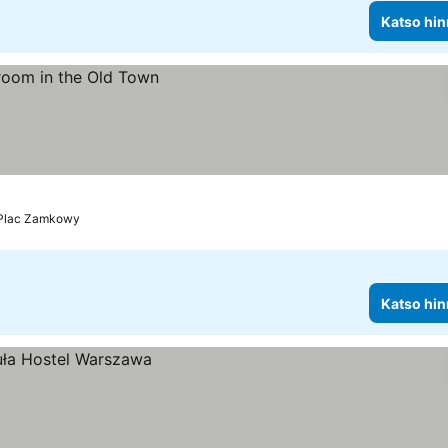
Katso hin
 Plac Zamkowy
Katso hin