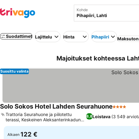
Kohde
Suodattimet
Lajittelu
Hinta
Pihapiiri
Maksuton
Majoitukset kohteessa Lahti
Suosittu valinta
Solo Sokos Hotel Lahden Seurahuone
4 Tähtiluok
Trattoria Seurahuone ja piilotettu
Loistava
(3 549 arviot
8,8
terassi, Keskeinen Aleksanterinkadun
sijainti
122 €
Alkaen