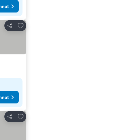
nnat
Lisää suosikkeihin
Jaa
nnat
Lisää suosikkeihin
Jaa