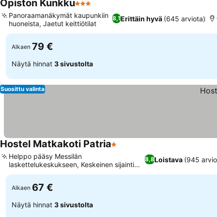
Opiston Kunkku
3 Tähtiluokitus
Panoraamanäkymät kaupunkiin
Erittäin hyvä
(645 arviota)
8,1
huoneista, Jaetut keittiötilat
79 €
Alkaen
Näytä hinnat
3 sivustolta
Suosittu valinta
Hostel Matkakoti Patria
1 Tähtiluokitus
Helppo pääsy Messilän
Loistava
(945 arvio
8,8
laskettelukeskukseen, Keskeinen sijainti
Lahden keskustassa
67 €
Alkaen
Näytä hinnat
3 sivustolta