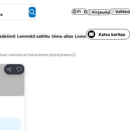
FI · €
Valikko
Kirjaudu
ne
Katso karttaa
säköinti
Lemmikit sallittu
Uima-allas
Lomakeskus
Huoneisto palv
ksut vaikuttavat hakutulosten järjestykseen
Lisää suosikkeihin
Jaa