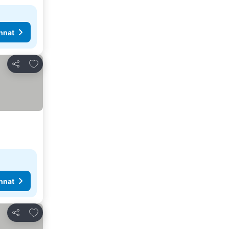
nnat
Lisää suosikkeihin
Jaa
nnat
Lisää suosikkeihin
Jaa