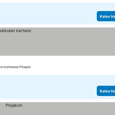
Katso hi
km kohteesta Pihapiiri
Katso hi