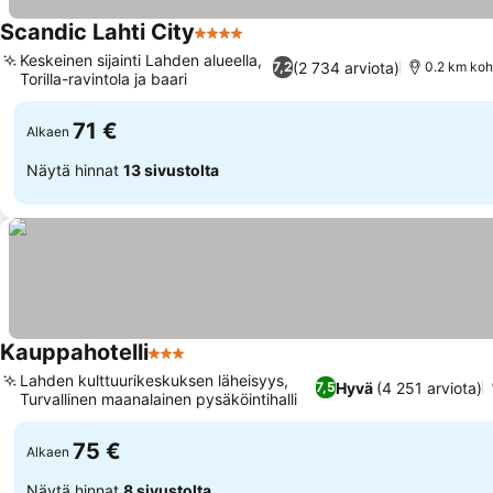
Scandic Lahti City
4 Tähtiluokitus
Keskeinen sijainti Lahden alueella,
(2 734 arviota)
7,2
0.2 km koht
Torilla-ravintola ja baari
71 €
Alkaen
Näytä hinnat
13 sivustolta
Kauppahotelli
3 Tähtiluokitus
Lahden kulttuurikeskuksen läheisyys,
Hyvä
(4 251 arviota)
7,5
Turvallinen maanalainen pysäköintihalli
75 €
Alkaen
Näytä hinnat
8 sivustolta