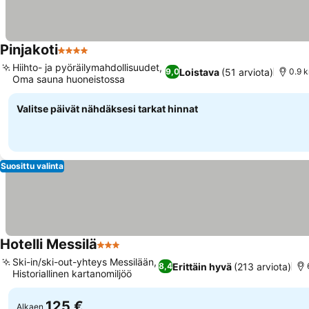
Pinjakoti
4 Tähtiluokitus
Hiihto- ja pyöräilymahdollisuudet,
Loistava
(51 arviota)
9,0
0.9 k
Oma sauna huoneistossa
Valitse päivät nähdäksesi tarkat hinnat
Suosittu valinta
Hotelli Messilä
3 Tähtiluokitus
Ski-in/ski-out-yhteys Messilään,
Erittäin hyvä
(213 arviota)
8,4
Historiallinen kartanomiljöö
125 €
Alkaen