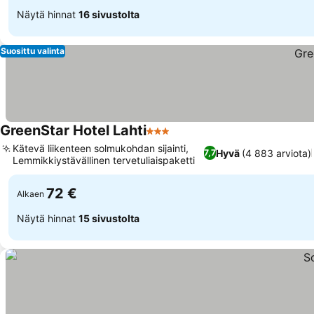
Näytä hinnat
16 sivustolta
Suosittu valinta
GreenStar Hotel Lahti
3 Tähtiluokitus
Kätevä liikenteen solmukohdan sijainti,
Hyvä
(4 883 arviota)
7,7
Lemmikkiystävällinen tervetuliaispaketti
72 €
Alkaen
Näytä hinnat
15 sivustolta