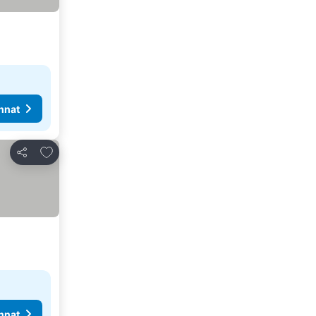
nnat
Lisää suosikkeihin
Jaa
nnat