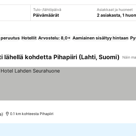
Tulo-/lähtöpäivä
Asiakkaat ja huoneet
Päivämäärät
2 asiakasta, 1 huo
 peruutus
Hotellit
Arvostelu: 8,0+
Aamiainen sisältyy hintaan
Py
 lähellä kohdetta Pihapiiri (Lahti, Suomi)
Näin ma
itus
a)
0.1 km kohteesta Pihapiiri