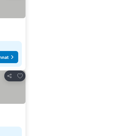
nnat
Lisää suosikkeihin
Jaa