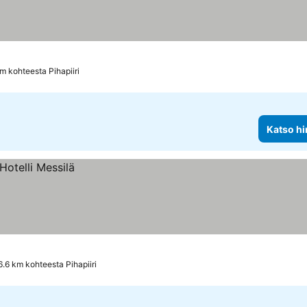
m kohteesta Pihapiiri
Katso hi
6.6 km kohteesta Pihapiiri