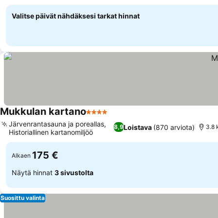
Valitse päivät nähdäksesi tarkat hinnat
Mukkulan kartano
4 Tähtiluokitus
Järvenrantasauna ja poreallas,
Loistava
(870 arviota)
8,9
3.8 
Historiallinen kartanomiljöö
175 €
Alkaen
Näytä hinnat
3 sivustolta
Suosittu valinta