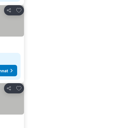
Lisää suosikkeihin
Jaa
nnat
Lisää suosikkeihin
Jaa