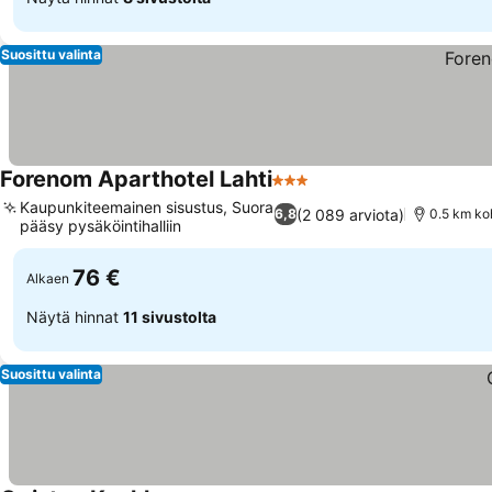
Suosittu valinta
Forenom Aparthotel Lahti
3 Tähtiluokitus
Kaupunkiteemainen sisustus, Suora
(2 089 arviota)
6,8
0.5 km koh
pääsy pysäköintihalliin
76 €
Alkaen
Näytä hinnat
11 sivustolta
Suosittu valinta