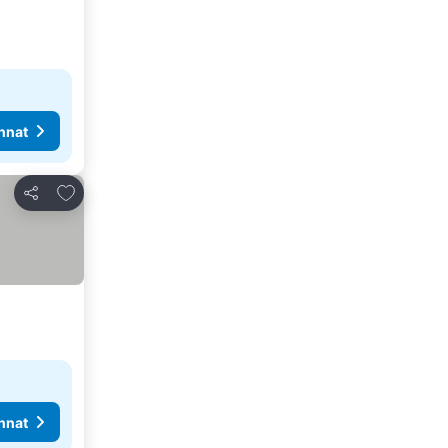
nnat
Lisää suosikkeihin
Jaa
nnat