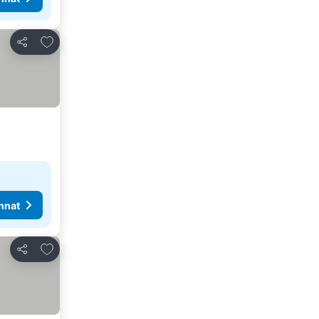
Lisää suosikkeihin
Jaa
nnat
Lisää suosikkeihin
Jaa