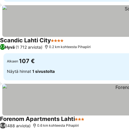
Scandic Lahti City
4 Tähtiluokitus
Hyvä
(1 712 arviota)
7,7
0.2 km kohteesta Pihapiiri
107 €
Alkaen
Näytä hinnat
1 sivustolta
Forenom Apartments Lahti
3 Tähtiluokitus
(488 arviota)
6,4
0.6 km kohteesta Pihapiiri