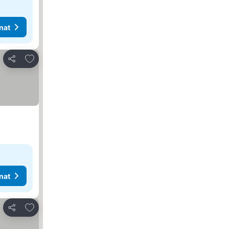
nat
Lisää suosikkeihin
Jaa
nat
Lisää suosikkeihin
Jaa