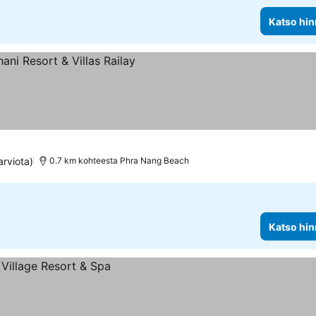
Katso hin
tus
arviota)
0.7 km kohteesta Phra Nang Beach
Katso hin