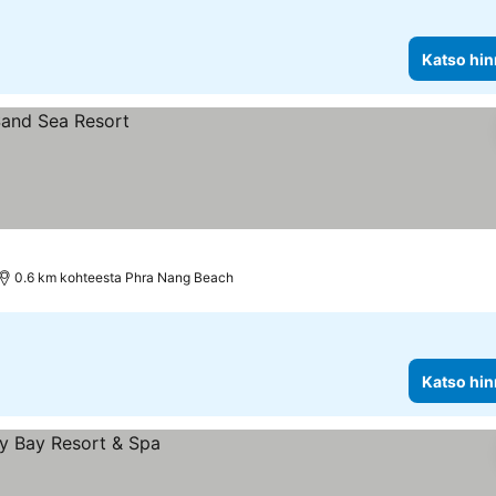
Katso hin
0.6 km kohteesta Phra Nang Beach
Katso hin