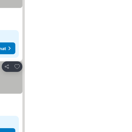
nat
Lisää suosikkeihin
Jaa