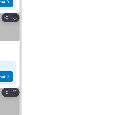
nat
Lisää suosikkeihin
Jaa
nat
Lisää suosikkeihin
Jaa