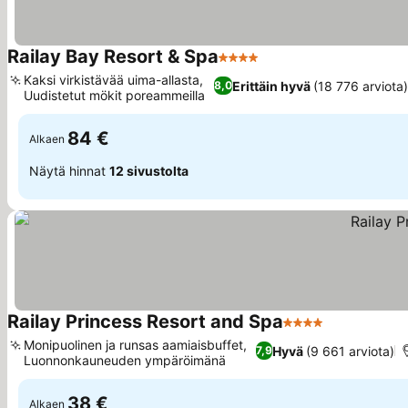
Railay Bay Resort & Spa
4 Tähtiluokitus
Kaksi virkistävää uima-allasta,
Erittäin hyvä
(18 776 arviota
8,0
Uudistetut mökit poreammeilla
84 €
Alkaen
Näytä hinnat
12 sivustolta
Railay Princess Resort and Spa
4 Tähtiluokitus
Monipuolinen ja runsas aamiaisbuffet,
Hyvä
(9 661 arviota)
7,9
Luonnonkauneuden ympäröimänä
38 €
Alkaen