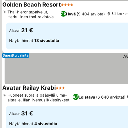
Golden Beach Resort
4 Tähtiluokitus
Thai-hierontapalvelut,
Hyvä
(9 404 arviota)
7,9
3.1 km ko
Herkullinen thai-ravintola
21 €
Alkaen
Näytä hinnat
13 sivustolta
Suosittu valinta
Avatar Railay Krabi
3 Tähtiluokitus
Huoneet suoralla pääsyllä uima-
Loistava
(6 640 arviota)
8,8
altaalle, Illan livemusiikkiesitykset
31 €
Alkaen
Näytä hinnat
4 sivustolta