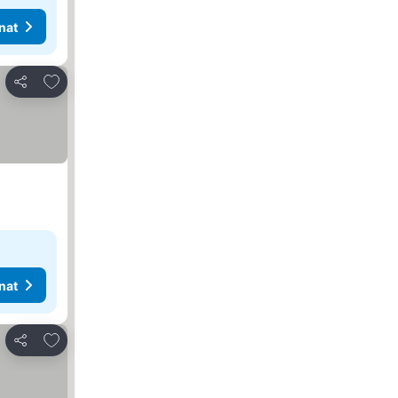
nat
Lisää suosikkeihin
Jaa
nat
Lisää suosikkeihin
Jaa