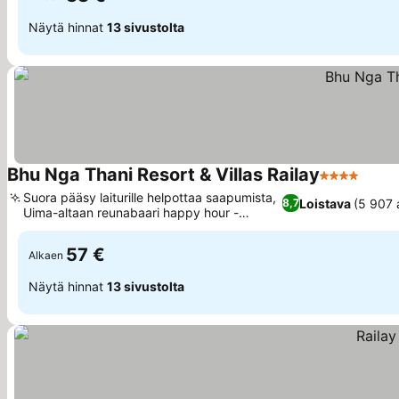
Näytä hinnat
13 sivustolta
Bhu Nga Thani Resort & Villas Railay
4 Tähtiluoki
Suora pääsy laiturille helpottaa saapumista,
Loistava
(5 907 
8,7
Uima-altaan reunabaari happy hour -
cocktaileilla
57 €
Alkaen
Näytä hinnat
13 sivustolta