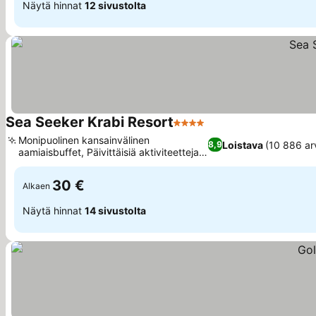
Näytä hinnat
12 sivustolta
Sea Seeker Krabi Resort
4 Tähtiluokitus
Monipuolinen kansainvälinen
Loistava
(10 886 ar
8,9
aamiaisbuffet, Päivittäisiä aktiviteetteja
ja kuntokeskus
30 €
Alkaen
Näytä hinnat
14 sivustolta