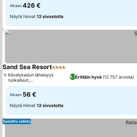
426 €
Alkaen
Näytä hinnat
12 sivustolta
Sand Sea Resort
4 Tähtiluokitus
Kävelykadun läheisyys
Erittäin hyvä
(12 757 arviota)
8,1
ruokailuun,
Rantaravintolakokemus
56 €
Alkaen
Näytä hinnat
12 sivustolta
Suosittu valinta