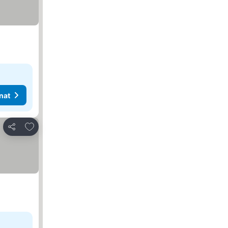
nat
Lisää suosikkeihin
Jaa