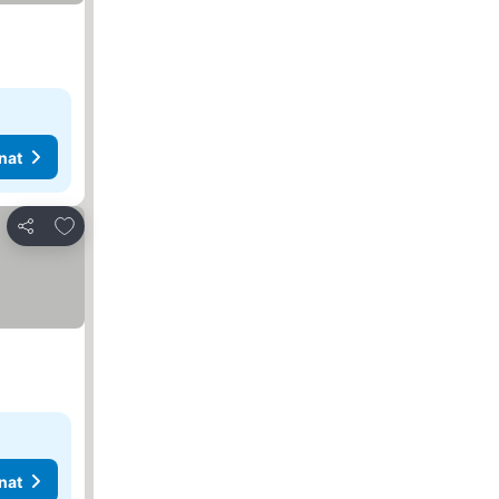
nat
Lisää suosikkeihin
Jaa
nat