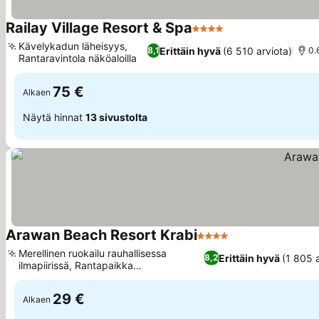
Railay Village Resort & Spa
4 Tähtiluokitus
Kävelykadun läheisyys,
Erittäin hyvä
(6 510 arviota)
8,1
0.
Rantaravintola näköaloilla
75 €
Alkaen
Näytä hinnat
13 sivustolta
Arawan Beach Resort Krabi
4 Tähtiluokitus
Merellinen ruokailu rauhallisessa
Erittäin hyvä
(1 805 
8,2
ilmapiirissä, Rantapaikka
kalkkikivikallioiden äärellä
29 €
Alkaen