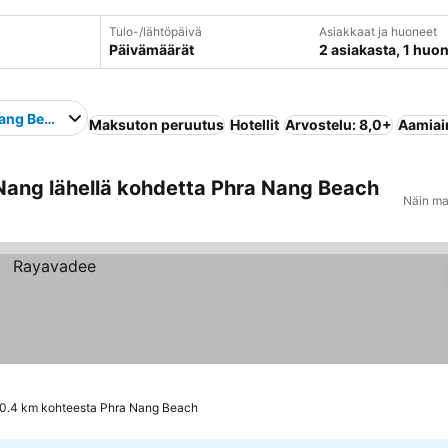
Tulo-/lähtöpäivä
Asiakkaat ja huoneet
Päivämäärät
2 asiakasta, 1 huo
ang Beach
Maksuton peruutus
Hotellit
Arvostelu: 8,0+
Aamiain
Nang lähellä kohdetta Phra Nang Beach
Näin ma
0.4 km kohteesta Phra Nang Beach