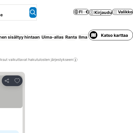
FI · €
Valikko
Kirjaudu
ne
Katso karttaa
en sisältyy hintaan
Uima-allas
Ranta
Ilmastointi
Lomakeskus
W
ksut vaikuttavat hakutulosten järjestykseen
Lisää suosikkeihin
Jaa