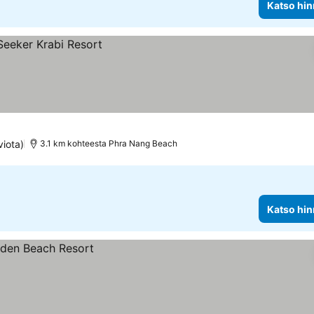
Katso hin
viota)
3.1 km kohteesta Phra Nang Beach
Katso hin