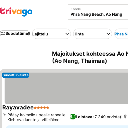
Kohde
Suodattimet
Lajittelu
Hinta
Phra N
Majoitukset kohteessa Ao 
(Ao Nang, Thaimaa)
Suosittu valinta
Rayavadee
5 Tähtiluokitus
Pääsy kolmelle upealle rannalle,
Loistava
(7 349 arviota)
9,4
Kiehtova luonto ja villieläimet