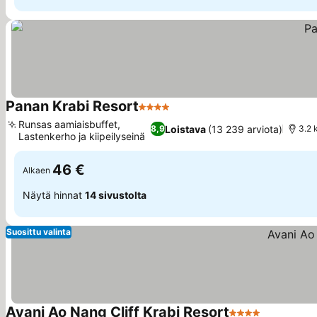
Panan Krabi Resort
4 Tähtiluokitus
Runsas aamiaisbuffet,
Loistava
(13 239 arviota)
8,9
3.2 
Lastenkerho ja kiipeilyseinä
46 €
Alkaen
Näytä hinnat
14 sivustolta
Suosittu valinta
Avani Ao Nang Cliff Krabi Resort