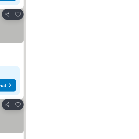
Lisää suosikkeihin
Jaa
nat
Lisää suosikkeihin
Jaa