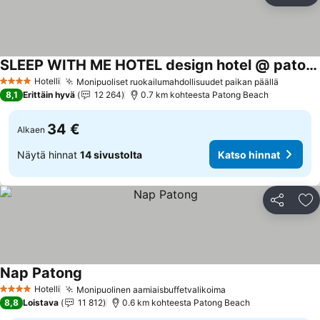
SLEEP WITH ME HOTEL design hotel @ patong
Hotelli
Monipuoliset ruokailumahdollisuudet paikan päällä
4 Tähtiluokitus
8,1
Erittäin hyvä
12 264
0.7 km kohteesta Patong Beach
34 €
Alkaen
Näytä hinnat
14 sivustolta
Katso hinnat
Jaa
Li
Nap Patong
Hotelli
Monipuolinen aamiaisbuffetvalikoima
4 Tähtiluokitus
8,8
Loistava
11 812
0.6 km kohteesta Patong Beach