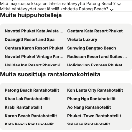
Mitä majoituspaikkoja on lähellä nähtävyyttä Patong Beach?
Mitkä nähtävyydet ovat lähellä kohdetta Patong Beach?
Muita huippuhotelleja
Novotel Phuket Kata Avista Resort & Spa
Centara Kata Resort Phuket
Duangjitt Resort and Spa
Wekata Luxury
Centara Karon Resort Phuket
Sunwing Bangtao Beach
Novotel Phuket Vintage Park Resort
Radisson Resort and Suites Phuket
Holiday Inn Resort Phuket Karon Beach
Holiday Inn Express Phuket Patong Beach Central By Ihg
Muita suosittuja rantalomakohteita
Radisson RED Phuket Patong Beach
Thavorn Palm Beach Resort
Pullman Phuket Panwa Beach Resort
Beyond Patong
Patong Beach Rantahotellit
Koh Lanta City Rantahotellit
Panwaburi Beachfront Resort
Best Western Premier Bangtao Beach Resort & Spa
Khao Lak Rantahotellit
Phang Nga Rantahotellit
Bora Bora Villa Phuket
Pullman Phuket Karon Beach Resort
Krabi Rantahotellit
Ao Nang Rantahotellit
Holiday Inn Resort Phuket Surin Beach By Ihg
Patong Heritage
Karon Beach Rantahotellit
Phuket-Town Rantahotellit
Grand Mercure Phuket Patong
Phuket Emerald Beach Resort
Kata Beach Rantahotellit
Saladan Rantahotellit
Aqua Resort Phuket - Near Beach and Chalong Pier
Rattana Beach Hotel