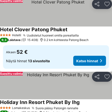
Suosittu valinta
Jaa
Li
Hotel Clover Patong Phuket
Hotelli
Uudistetut huoneet omilla porealtailla
4 Tähtiluokitus
9,3
Loistava
15 408
0.2 km kohteesta Patong Beach
52 €
Alkaen
Näytä hinnat
13 sivustolta
Katso hinnat
Suosittu valinta
Jaa
Li
Holiday Inn Resort Phuket By Ihg
Lomakeskus
Suora pääsy Patongin rannalle
4 Tähtiluokitus