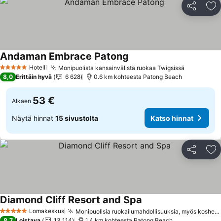
Jaa
Li
Andaman Embrace Patong
Hotelli
Monipuolista kansainvälistä ruokaa Twigsissä
5 Tähtiluokitus
8,0
Erittäin hyvä
6 628
0.6 km kohteesta Patong Beach
53 €
Alkaen
Näytä hinnat
15 sivustolta
Katso hinnat
Jaa
Li
Diamond Cliff Resort and Spa
Lomakeskus
Monipuolisia ruokailumahdollisuuksia, myös kosher- ja halal-vaihtoehtoja
5 Tähtiluokitus
8,7
Loistava
13 114
1.4 km kohteesta Patong Beach