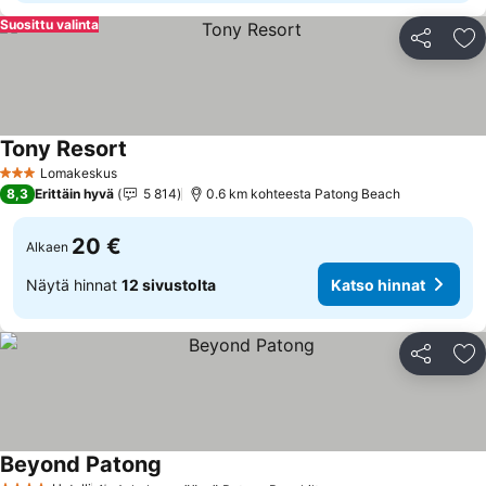
Suosittu valinta
Jaa
Li
Tony Resort
Lomakeskus
3 Tähtiluokitus
8,3
Erittäin hyvä
5 814
0.6 km kohteesta Patong Beach
20 €
Alkaen
Näytä hinnat
12 sivustolta
Katso hinnat
Jaa
Li
Beyond Patong