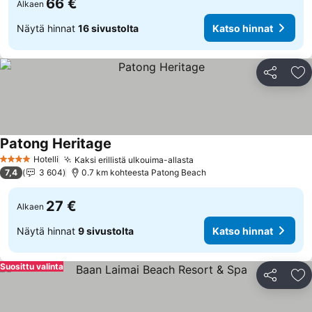
66 €
Alkaen
Näytä hinnat
16 sivustolta
Katso hinnat
Jaa
Li
Patong Heritage
Hotelli
Kaksi erillistä ulkouima-allasta
4 Tähtiluokitus
7,4
3 604
0.7 km kohteesta Patong Beach
27 €
Alkaen
Näytä hinnat
9 sivustolta
Katso hinnat
Suosittu valinta
Jaa
Li