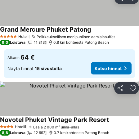
Jaa
Li
Grand Mercure Phuket Patong
Hotelli
Poikkeuksellisen monipuolinen aamiaisbuffet
5 Tähtiluokitus
9,0
Loistava
11 813
0.8 km kohteesta Patong Beach
64 €
Alkaen
Näytä hinnat
15 sivustolta
Katso hinnat
Jaa
Li
Novotel Phuket Vintage Park Resort
Hotelli
Laaja 2 000 m² uima-allas
4 Tähtiluokitus
8,8
Loistava
12 692
0.7 km kohteesta Patong Beach