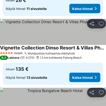
26 €
Alkaen
Näytä hinnat
11 sivustolta
Katso hinnat
Jaa
Li
Vignette Collection Dinso Resort & Villas Phuket By Ihg
Hotelli
Monipuolisia kulinaarisia elämyksiä
5 Tähtiluokitus
9,2
Loistava
6 270
1.3 km kohteesta Patong Beach
135 €
Alkaen
Näytä hinnat
13 sivustolta
Katso hinnat
Jaa
Li