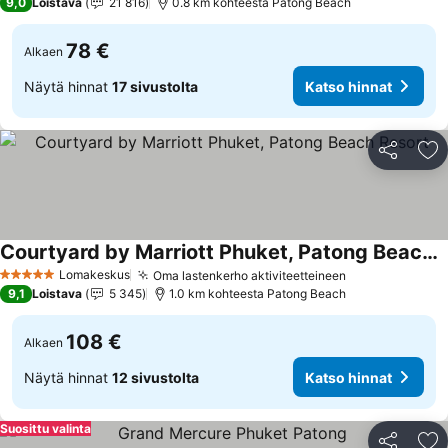
9,0
Loistava
21 816
0.8 km kohteesta Patong Beach
78 €
Alkaen
Näytä hinnat
17 sivustolta
Katso hinnat
Jaa
Li
Courtyard by Marriott Phuket, Patong Beach Resort
Lomakeskus
Oma lastenkerho aktiviteetteineen
5 Tähtiluokitus
9,1
Loistava
5 345
1.0 km kohteesta Patong Beach
108 €
Alkaen
Näytä hinnat
12 sivustolta
Katso hinnat
Suosittu valinta