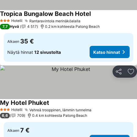
Tropica Bungalow Beach Hotel
Hotelli
Rantaravintola merinäköalalla
3 Tähtiluokitus
7,7
Hyvä
4 517
0.2 km kohteesta Patong Beach
35 €
Alkaen
Näytä hinnat
12 sivustolta
Katso hinnat
Jaa
Li
My Hotel Phuket
Hotelli
Vehreä trooppinen, lämmin tunnelma
3 Tähtiluokitus
6,6
709
0.4 km kohteesta Patong Beach
7 €
Alkaen