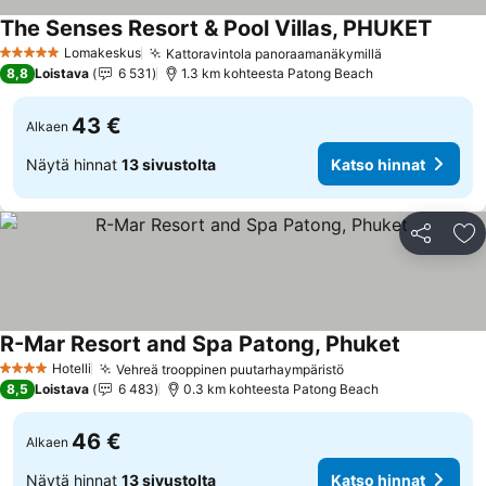
The Senses Resort & Pool Villas, PHUKET
Lomakeskus
Kattoravintola panoraamanäkymillä
5 Tähtiluokitus
8,8
Loistava
6 531
1.3 km kohteesta Patong Beach
43 €
Alkaen
Näytä hinnat
13 sivustolta
Katso hinnat
Jaa
Li
R-Mar Resort and Spa Patong, Phuket
Hotelli
Vehreä trooppinen puutarhaympäristö
4 Tähtiluokitus
8,5
Loistava
6 483
0.3 km kohteesta Patong Beach
46 €
Alkaen
Näytä hinnat
13 sivustolta
Katso hinnat