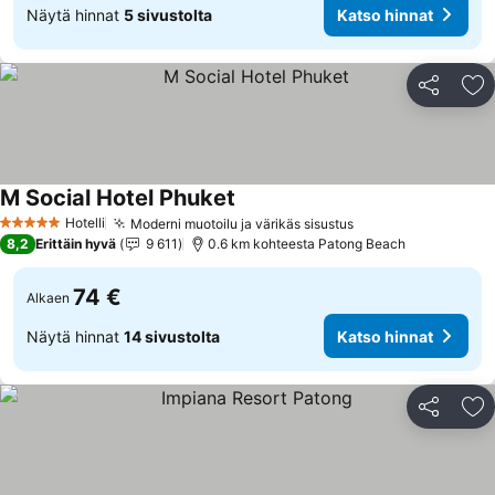
Näytä hinnat
5 sivustolta
Katso hinnat
Jaa
Li
M Social Hotel Phuket
Hotelli
Moderni muotoilu ja värikäs sisustus
5 Tähtiluokitus
8,2
Erittäin hyvä
9 611
0.6 km kohteesta Patong Beach
74 €
Alkaen
Näytä hinnat
14 sivustolta
Katso hinnat
Jaa
Li