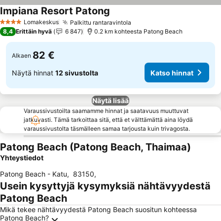
Impiana Resort Patong
Lomakeskus
Palkittu rantaravintola
4 Tähtiluokitus
8,4
Erittäin hyvä
6 847
0.2 km kohteesta Patong Beach
82 €
Alkaen
Näytä hinnat
12 sivustolta
Katso hinnat
Näytä lisää
Varaussivustoilta saamamme hinnat ja saatavuus muuttuvat
jatkuvasti. Tämä tarkoittaa sitä, että et välttämättä aina löydä
varaussivustolta täsmälleen samaa tarjousta kuin trivagosta.
Patong Beach (Patong Beach, Thaimaa)
Yhteystiedot
Patong Beach - Katu
,
83150
,
Usein kysyttyjä kysymyksiä nähtävyydestä
Patong Beach
Mikä tekee nähtävyydestä Patong Beach suositun kohteessa
Patong Beach?