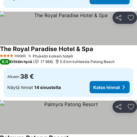
Jaa
Li
The Royal Paradise Hotel & Spa
Hotelli
Phuketin korkein hotelli
4 Tähtiluokitus
8,0
Erittäin hyvä
17 968
0.6 km kohteesta Patong Beach
38 €
Alkaen
Näytä hinnat
14 sivustolta
Katso hinnat
Jaa
Li