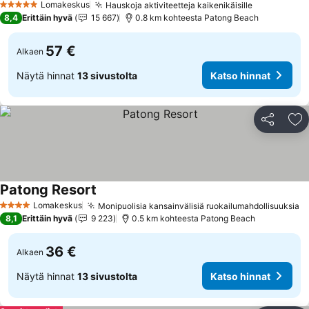
Lomakeskus
Hauskoja aktiviteetteja kaikenikäisille
5 Tähtiluokitus
8,4
Erittäin hyvä
15 667
0.8 km kohteesta Patong Beach
57 €
Alkaen
Näytä hinnat
13 sivustolta
Katso hinnat
Jaa
Li
Patong Resort
Lomakeskus
Monipuolisia kansainvälisiä ruokailumahdollisuuksia
4 Tähtiluokitus
8,1
Erittäin hyvä
9 223
0.5 km kohteesta Patong Beach
36 €
Alkaen
Näytä hinnat
13 sivustolta
Katso hinnat