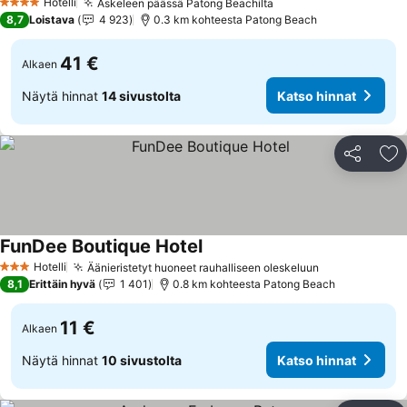
Hotelli
Askeleen päässä Patong Beachilta
4 Tähtiluokitus
8,7
Loistava
4 923
0.3 km kohteesta Patong Beach
41 €
Alkaen
Näytä hinnat
14 sivustolta
Katso hinnat
Jaa
Li
FunDee Boutique Hotel
Hotelli
Äänieristetyt huoneet rauhalliseen oleskeluun
3 Tähtiluokitus
8,1
Erittäin hyvä
1 401
0.8 km kohteesta Patong Beach
11 €
Alkaen
Näytä hinnat
10 sivustolta
Katso hinnat