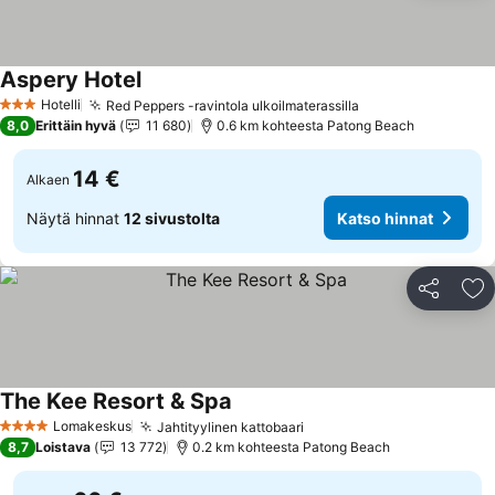
Aspery Hotel
Hotelli
Red Peppers -ravintola ulkoilmaterassilla
3 Tähtiluokitus
8,0
Erittäin hyvä
11 680
0.6 km kohteesta Patong Beach
14 €
Alkaen
Näytä hinnat
12 sivustolta
Katso hinnat
Jaa
Li
The Kee Resort & Spa
Lomakeskus
Jahtityylinen kattobaari
4 Tähtiluokitus
8,7
Loistava
13 772
0.2 km kohteesta Patong Beach