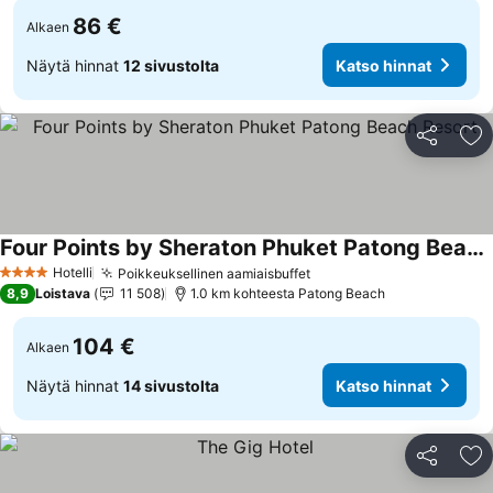
86 €
Alkaen
Näytä hinnat
12 sivustolta
Katso hinnat
Jaa
Li
Four Points by Sheraton Phuket Patong Beach Resort
Hotelli
Poikkeuksellinen aamiaisbuffet
4 Tähtiluokitus
8,9
Loistava
11 508
1.0 km kohteesta Patong Beach
104 €
Alkaen
Näytä hinnat
14 sivustolta
Katso hinnat
Jaa
Li