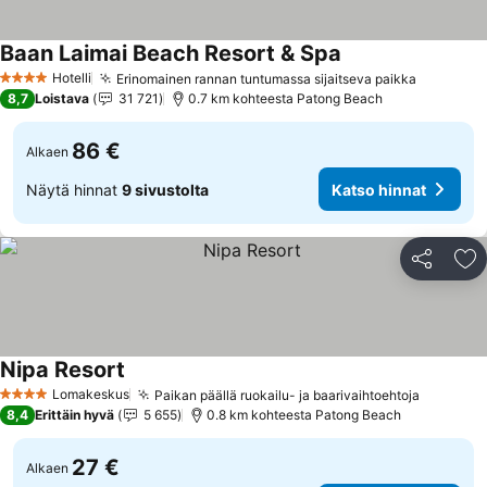
Baan Laimai Beach Resort & Spa
Hotelli
Erinomainen rannan tuntumassa sijaitseva paikka
4 Tähtiluokitus
8,7
Loistava
31 721
0.7 km kohteesta Patong Beach
86 €
Alkaen
Näytä hinnat
9 sivustolta
Katso hinnat
Jaa
Li
Nipa Resort
Lomakeskus
Paikan päällä ruokailu- ja baarivaihtoehtoja
4 Tähtiluokitus
8,4
Erittäin hyvä
5 655
0.8 km kohteesta Patong Beach
27 €
Alkaen