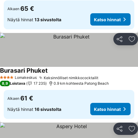
65 €
Alkaen
Näytä hinnat
13 sivustolta
Katso hinnat
Jaa
Li
Burasari Phuket
Lomakeskus
Keksinnölliset nimikkococktailit
4 Tähtiluokitus
8,9
Loistava
17 235
0.9 km kohteesta Patong Beach
61 €
Alkaen
Näytä hinnat
16 sivustolta
Katso hinnat
Jaa
Li