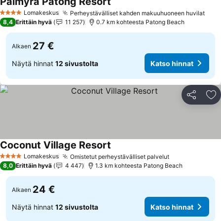
Palmyra Patong Resort
Lomakeskus
Perheystävälliset kahden makuuhuoneen huvilat
4 Tähtiluokitus
8,4
Erittäin hyvä
11 257
0.7 km kohteesta Patong Beach
27 €
Alkaen
Näytä hinnat
12 sivustolta
Katso hinnat
Jaa
Li
Coconut Village Resort
Lomakeskus
Omistetut perheystävälliset palvelut
4 Tähtiluokitus
8,0
Erittäin hyvä
4 447
1.3 km kohteesta Patong Beach
24 €
Alkaen
Näytä hinnat
12 sivustolta
Katso hinnat