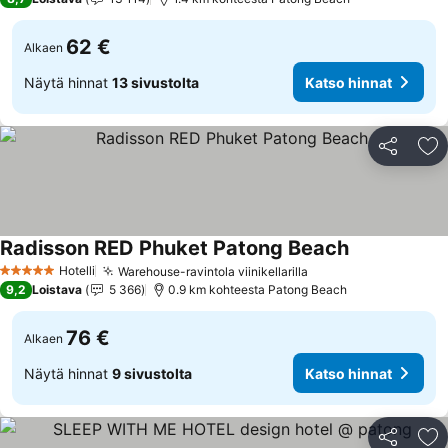
62 €
Alkaen
Näytä hinnat
13 sivustolta
Katso hinnat
Jaa
Li
Radisson RED Phuket Patong Beach
Hotelli
Warehouse-ravintola viinikellarilla
5 Tähtiluokitus
9,2
Loistava
5 366
0.9 km kohteesta Patong Beach
76 €
Alkaen
Näytä hinnat
9 sivustolta
Katso hinnat
Jaa
Li