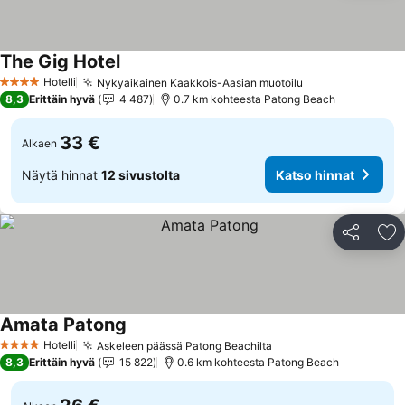
The Gig Hotel
Hotelli
Nykyaikainen Kaakkois-Aasian muotoilu
4 Tähtiluokitus
8,3
Erittäin hyvä
4 487
0.7 km kohteesta Patong Beach
33 €
Alkaen
Näytä hinnat
12 sivustolta
Katso hinnat
Jaa
Li
Amata Patong
Hotelli
Askeleen päässä Patong Beachilta
4 Tähtiluokitus
8,3
Erittäin hyvä
15 822
0.6 km kohteesta Patong Beach