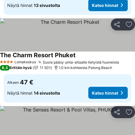
Näytä hinnat
13 sivustolta
Katso hinnat
Jaa
Li
The Charm Resort Phuket
Lomakeskus
Suora pääsy uima-altaalle tietyistä huoneista
4 Tähtiluokitus
8,3
Erittäin hyvä
11 501
1.0 km kohteesta Patong Beach
47 €
Alkaen
Näytä hinnat
14 sivustolta
Katso hinnat
Jaa
Li