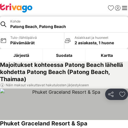
Suosikit
Kirjaud
Val
Kohde
Patong Beach, Patong Beach
Tulo-/lähtöpäivä
Asiakkaat ja huoneet
Päivämäärät
2 asiakasta, 1 huone
Järjestä
Suodata
Kartta
Majoitukset kohteessa Patong Beach lähellä
kohdetta Patong Beach (Patong Beach,
Thaimaa)
Näin maksut vaikuttavat hakutulosten järjestykseen
Jaa
Li
Phuket Graceland Resort & Spa