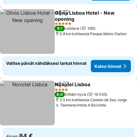
Olivia Lisboa Hotel - New
Jaa
Lisää suosikkeihin
opening
Katso hinnat
5 Tähtiluokitus
9,1
Loistava
385
0.9 km kohteesta Parque Metro Station
Valitse päivät nähdäksesi tarkat hinnat
Katso hinnat
Novotel Lisboa
Jaa
Lisää suosikkeihin
Katso hinna
4 Tähtiluokitus
8,0
Erittäin hyvä
16 035
3.5 km kohteesta Castelo de Sao Jorge
Teemaravintola A Bicicleta
Katso hinnat
84 €
Alkaen