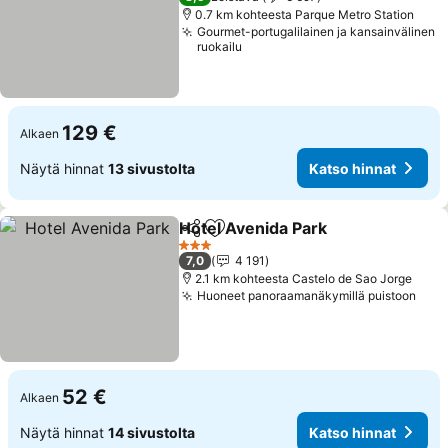
0.7 km kohteesta Parque Metro Station
Gourmet-portugalilainen ja kansainvälinen
ruokailu
129 €
Alkaen
Näytä hinnat
13 sivustolta
Katso hinnat
Hotel Avenida Park
Jaa
Lisää suosikkeihin
Katso h
3 Tähtiluokitus
7,0
4 191
2.1 km kohteesta Castelo de Sao Jorge
Huoneet panoraamanäkymillä puistoon
Kats
52 €
Alkaen
Näytä hinnat
14 sivustolta
Katso hinnat