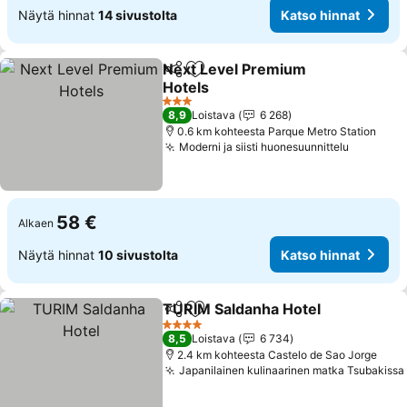
Näytä hinnat
14 sivustolta
Katso hinnat
Next Level Premium
Jaa
Lisää suosikkeihin
Hotels
Katso hinnat
3 Tähtiluokitus
8,9
Loistava
6 268
0.6 km kohteesta Parque Metro Station
Moderni ja siisti huonesuunnittelu
Katso hi
58 €
Alkaen
Näytä hinnat
10 sivustolta
Katso hinnat
TURIM Saldanha Hotel
Jaa
Lisää suosikkeihin
Kats
4 Tähtiluokitus
8,5
Loistava
6 734
2.4 km kohteesta Castelo de Sao Jorge
Japanilainen kulinaarinen matka Tsubakissa