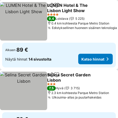
LUMEN Hotel & The
Jaa
Lisää suosikkeihin
Lisbon Light Show
Katso hinnat
4 Tähtiluokitus
9,4
Loistava
5 225
0.4 km kohteesta Parque Metro Station
Edistyksellinen huoneen sisäinen teknologia
89 €
Alkaen
Näytä hinnat
14 sivustolta
Katso hinnat
Selina Secret Garden
Jaa
Lisää suosikkeihin
Lisbon
Katso hinnat
3 Tähtiluokitus
7,5
Hyvä
3 715
2.3 km kohteesta Parque Metro Station
Ulkouima-allas ja puutarhakeidas
Katso hi