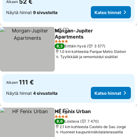
52 €
Alkaen
Näytä hinnat
9 sivustolta
Katso hinnat
Morgan-Jupiter
Jaa
Lisää suosikkeihin
Apartments
Katso hinnat
4 Tähtiluokitus
8,3
Erittäin hyvä
3 577
1.0 km kohteesta Parque Metro Station
Tyylikkäät ja remontoidut sisätilat
Katso hi
111 €
Alkaen
Näytä hinnat
4 sivustolta
Katso hinnat
HF Fenix Urban
Jaa
Lisää suosikkeihin
Katso hinna
4 Tähtiluokitus
8,6
Loistava
7 470
2.1 km kohteesta Castelo de Sao Jorge
Huoneet kaupunkinäköalaterasseilla
Katso