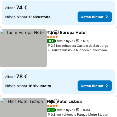
74 €
Alkaen
Näytä hinnat
11 sivustolta
Katso hinnat
Turim Europa Hotel
Jaa
Lisää suosikkeihin
Katso 
4 Tähtiluokitus
8,1
Erittäin hyvä
6 617
2.6 km kohteesta Castelo de Sao Jorge
Taustamusiikkia huoneen tunnelmaan
Katso
78 €
Alkaen
Näytä hinnat
16 sivustolta
Katso hinnat
Hills Hotel Lisboa
Jaa
Lisää suosikkeihin
Katso hin
4 Tähtiluokitus
8,0
Erittäin hyvä
2 935
0.8 km kohteesta Parque Metro Station