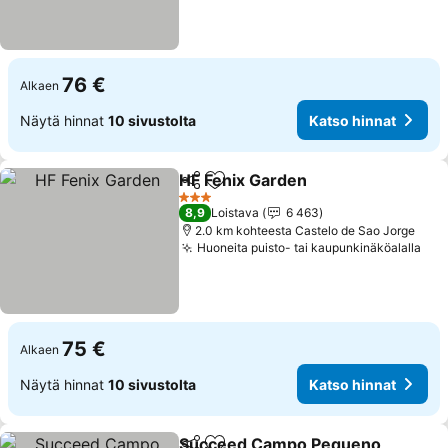
76 €
Alkaen
Näytä hinnat
10 sivustolta
Katso hinnat
HF Fenix Garden
Jaa
Lisää suosikkeihin
Katso hin
3 Tähtiluokitus
8,9
Loistava
6 463
2.0 km kohteesta Castelo de Sao Jorge
Huoneita puisto- tai kaupunkinäköalalla
Kat
75 €
Alkaen
Näytä hinnat
10 sivustolta
Katso hinnat
Succeed Campo Pequeno