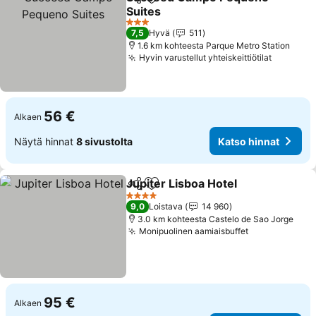
Jaa
Lisää suosikkeihin
Suites
Katso hinnat
3 Tähtiluokitus
7,5
Hyvä
511
1.6 km kohteesta Parque Metro Station
Hyvin varustellut yhteiskeittiötilat
Katso hi
56 €
Alkaen
Näytä hinnat
8 sivustolta
Katso hinnat
Jupiter Lisboa Hotel
Jaa
Lisää suosikkeihin
Katso 
4 Tähtiluokitus
9,0
Loistava
14 960
3.0 km kohteesta Castelo de Sao Jorge
Monipuolinen aamiaisbuffet
Katso hinnat
95 €
Alkaen