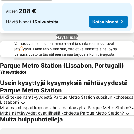
208 €
Alkaen
Näytä hinnat
15 sivustolta
Katso hinnat
Näytä lisää
Varaussivustoilta saamamme hinnat ja saatavuus muuttuvat
jatkuvasti. Tämä tarkoittaa sitä, että et välttämättä aina löydä
varaussivustolta täsmälleen samaa tarjousta kuin trivagosta.
Parque Metro Station (Lissabon, Portugali)
Yhteystiedot
Usein kysyttyjä kysymyksiä nähtävyydestä
Parque Metro Station
Mikä tekee nähtävyydestä Parque Metro Station suositun kohteessa
Lissabon?
Mitä majoituspaikkoja on lähellä nähtävyyttä Parque Metro Station?
Mitkä nähtävyydet ovat lähellä kohdetta Parque Metro Station?
Muita huippuhotelleja