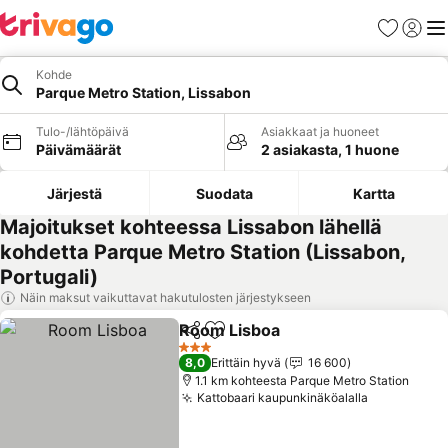
Suosikit
Kirjaud
Val
Kohde
Parque Metro Station, Lissabon
Tulo-/lähtöpäivä
Asiakkaat ja huoneet
Päivämäärät
2 asiakasta, 1 huone
Järjestä
Suodata
Kartta
Majoitukset kohteessa Lissabon lähellä
kohdetta Parque Metro Station (Lissabon,
Portugali)
Näin maksut vaikuttavat hakutulosten järjestykseen
Room Lisboa
Jaa
Lisää suosikkeihin
Katso hinnat
3 Tähtiluokitus
8,0
Erittäin hyvä
16 600
1.1 km kohteesta Parque Metro Station
Kattobaari kaupunkinäköalalla
Katso hinn