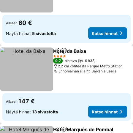
60 €
Alkaen
Näytä hinnat
5 sivustolta
Katso hinnat
Hotel da Baixa
Jaa
Lisää suosikkeihin
Katso hinnat
4 Tähtiluokitus
9,7
Loistava
6 838
2.2 km kohteesta Parque Metro Station
Erinomainen sijainti Baixan alueella
Katso h
147 €
Alkaen
Näytä hinnat
13 sivustolta
Katso hinnat
Hotel Marquês de Pombal
Jaa
Lisää suosikkeihin