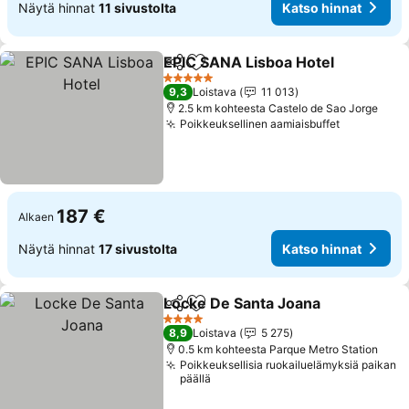
Näytä hinnat
11 sivustolta
Katso hinnat
EPIC SANA Lisboa Hotel
Jaa
Lisää suosikkeihin
Ka
5 Tähtiluokitus
9,3
Loistava
11 013
2.5 km kohteesta Castelo de Sao Jorge
Poikkeuksellinen aamiaisbuffet
Katso hin
187 €
Alkaen
Näytä hinnat
17 sivustolta
Katso hinnat
Locke De Santa Joana
Jaa
Lisää suosikkeihin
Kats
4 Tähtiluokitus
8,9
Loistava
5 275
0.5 km kohteesta Parque Metro Station
Poikkeuksellisia ruokailuelämyksiä paikan
päällä