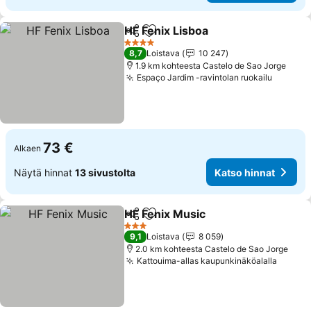
HF Fenix Lisboa
Jaa
Lisää suosikkeihin
Katso hinn
4 Tähtiluokitus
8,7
Loistava
10 247
1.9 km kohteesta Castelo de Sao Jorge
Espaço Jardim -ravintolan ruokailu
Katso h
73 €
Alkaen
Näytä hinnat
13 sivustolta
Katso hinnat
HF Fenix Music
Jaa
Lisää suosikkeihin
Katso hinna
3 Tähtiluokitus
9,1
Loistava
8 059
2.0 km kohteesta Castelo de Sao Jorge
Kattouima-allas kaupunkinäköalalla
Katso 