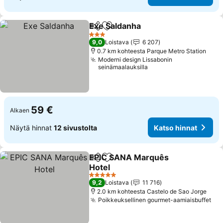
Exe Saldanha
Jaa
Lisää suosikkeihin
Katso hinnat
3 Tähtiluokitus
9,0
Loistava
6 207
0.7 km kohteesta Parque Metro Station
Moderni design Lissabonin
seinämaalauksilla
59 €
Alkaen
Näytä hinnat
12 sivustolta
Katso hinnat
EPIC SANA Marquês
Jaa
Lisää suosikkeihin
Hotel
Katso hinnat
5 Tähtiluokitus
9,2
Loistava
11 716
2.0 km kohteesta Castelo de Sao Jorge
Poikkeuksellinen gourmet-aamiaisbuffet
Kat