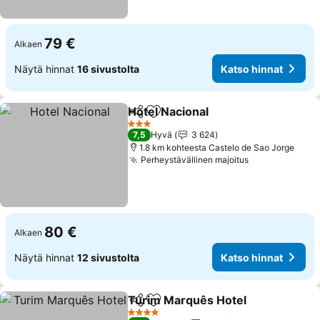
79 €
Alkaen
Näytä hinnat
16 sivustolta
Katso hinnat
Hotel Nacional
Jaa
Lisää suosikkeihin
Katso hinna
3 Tähtiluokitus
7,5
Hyvä
3 624
1.8 km kohteesta Castelo de Sao Jorge
Perheystävällinen majoitus
Katso hinnat
80 €
Alkaen
Näytä hinnat
12 sivustolta
Katso hinnat
Turim Marquês Hotel
Jaa
Lisää suosikkeihin
Katso
4 Tähtiluokitus