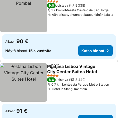
4 Tähtiluokitus
9,0
Loistava
9 338
1.7 km kohteesta Castelo de Sao Jorge
Äänieristetyt huoneet kaupunkinäköalalla
Ka
90 €
Alkaen
Näytä hinnat
15 sivustolta
Katso hinnat
Pestana Lisboa Vintage
Jaa
Lisää suosikkeihin
City Center Suites Hotel
Katso hinnat
4 Tähtiluokitus
8,6
Loistava
3 449
0.7 km kohteesta Parque Metro Station
Hotellin Slang-ravintola
Katso hinnat
91 €
Alkaen