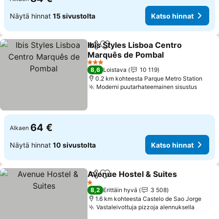
Näytä hinnat
15 sivustolta
Katso hinnat
Ibis Styles Lisboa Centro
Jaa
Lisää suosikkeihin
Marquês de Pombal
Katso hinnat
3 Tähtiluokitus
8,6
Loistava
10 119
0.2 km kohteesta Parque Metro Station
Moderni puutarhateemainen sisustus
Katso
64 €
Alkaen
Näytä hinnat
10 sivustolta
Katso hinnat
Avenue Hostel & Suites
Jaa
Lisää suosikkeihin
Ka
1 Tähtiluokitus
8,2
Erittäin hyvä
3 508
1.6 km kohteesta Castelo de Sao Jorge
Vastaleivottuja pizzoja alennuksella
Katso 