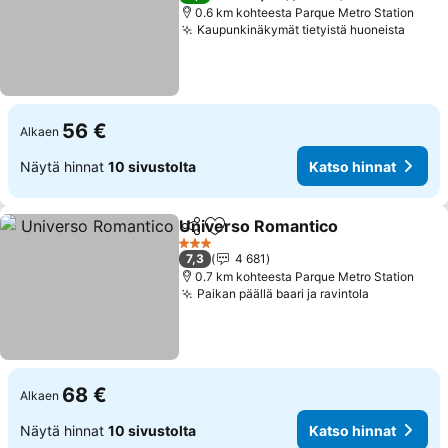
0.6 km kohteesta Parque Metro Station
Kaupunkinäkymät tietyistä huoneista
Katso
56 €
Alkaen
Näytä hinnat
10 sivustolta
Katso hinnat
Universo Romantico
Jaa
Lisää suosikkeihin
Katso
3 Tähtiluokitus
7,3
4 681
0.7 km kohteesta Parque Metro Station
Paikan päällä baari ja ravintola
Katso hinn
68 €
Alkaen
Näytä hinnat
10 sivustolta
Katso hinnat