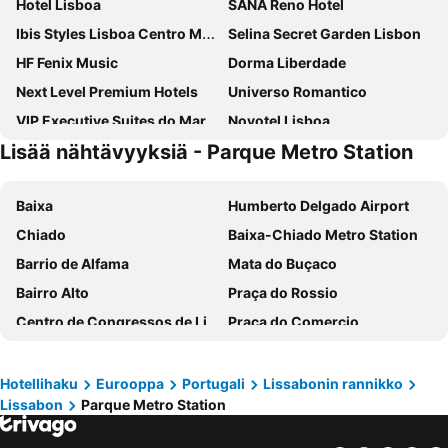
Hotel Lisboa
SANA Reno Hotel
Ibis Styles Lisboa Centro Marquês de Pombal
Selina Secret Garden Lisbon
HF Fenix Music
Dorma Liberdade
Next Level Premium Hotels
Universo Romantico
VIP Executive Suites do Marquês Hotel
Novotel Lisboa
Lisää nähtävyyksiä - Parque Metro Station
Intercontinental Hotels Lisbon By Ihg
Masa Hotel Campo Grande
Esqina Cosmopolitan Lodge
Radisson Blu Hotel, Lisbon
Baixa
Humberto Delgado Airport
Locke De Santa Joana
VIP Executive Eden Aparthotel
Chiado
Baixa-Chiado Metro Station
Internacional Design Hotel
HF Fenix Lisboa
Barrio de Alfama
Mata do Buçaco
Easyhotel Lisbon
Jupiter Lisboa Hotel
Bairro Alto
Praça do Rossio
Exe Saldanha
PortoBay Marquês
Centro de Congressos de Lisboa
Praça do Comercio
Hotel Marquês de Pombal
Inspira Liberdade Boutique Hotel
Oriente Metro Station
Rossio railway station
Lisbon Marriott Hotel
Hills Hotel Lisboa
Avenida da Liberdade
Baleal beach
Holiday Inn Lisbon By Ihg
EPIC SANA Marquês Hotel
Hotellihaku
Eurooppa
Portugali
Lissabonin rannikko
Lissabon
Parque Metro Station
Aeroporto Metro Station
FIL Feira Internacional de Lisboa
HF Fenix Garden
Hotel Convento do Salvador
Parque Eduardo VII
MEO Arena
SANA Malhoa Hotel
Holiday Inn Express Lisbon - Av. Liberdade By Ihg