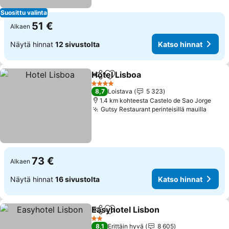
Suosittu valinta
51 €
Alkaen
Näytä hinnat
12 sivustolta
Katso hinnat
Hotel Lisboa
Jaa
Lisää suosikkeihin
Katso hinnat
4 Tähtiluokitus
8,7
Loistava
5 323
1.4 km kohteesta Castelo de Sao Jorge
Gutsy Restaurant perinteisillä mauilla
Katso
73 €
Alkaen
Näytä hinnat
16 sivustolta
Katso hinnat
Easyhotel Lisbon
Jaa
Lisää suosikkeihin
Katso hin
2 Tähtiluokitus
8,1
Erittäin hyvä
8 605