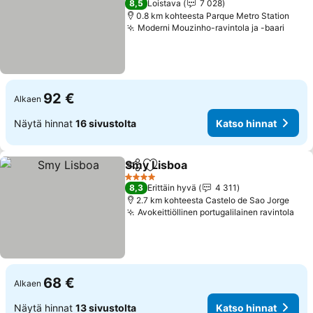
8,5
Loistava
7 028
0.8 km kohteesta Parque Metro Station
Moderni Mouzinho-ravintola ja -baari
Katso
92 €
Alkaen
Näytä hinnat
16 sivustolta
Katso hinnat
Smy Lisboa
Jaa
Lisää suosikkeihin
Katso hinnat
4 Tähtiluokitus
8,3
Erittäin hyvä
4 311
2.7 km kohteesta Castelo de Sao Jorge
Avokeittiöllinen portugalilainen ravintola
Kat
68 €
Alkaen
Näytä hinnat
13 sivustolta
Katso hinnat