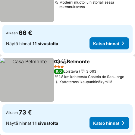
Moderni muotoilu historiallisessa
rakennuksessa
66 €
Alkaen
Näytä hinnat
11 sivustolta
Katso hinnat
Casa Belmonte
Jaa
Lisää suosikkeihin
Katso hinna
3 Tähtiluokitus
9,0
Loistava
3 093
1.8 km kohteesta Castelo de Sao Jorge
Kattoterassi kaupunkinäkymillä
Katso hin
73 €
Alkaen
Näytä hinnat
11 sivustolta
Katso hinnat