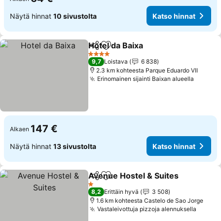
Näytä hinnat
10 sivustolta
Katso hinnat
Hotel da Baixa
Jaa
Lisää suosikkeihin
4 Tähtiluokitus
9,7
Loistava
6 838
2.3 km kohteesta Parque Eduardo VII
Erinomainen sijainti Baixan alueella
147 €
Alkaen
Näytä hinnat
13 sivustolta
Katso hinnat
Avenue Hostel & Suites
Jaa
Lisää suosikkeihin
1 Tähtiluokitus
8,2
Erittäin hyvä
3 508
1.6 km kohteesta Castelo de Sao Jorge
Vastaleivottuja pizzoja alennuksella