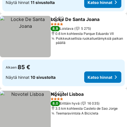
Näytä hinnat
11 sivustolta
Katso hinnat
Locke De Santa Joana
Jaa
Lisää suosikkeihin
4 Tähtiluokitus
8,9
Loistava
5 275
0.6 km kohteesta Parque Eduardo VII
Poikkeuksellisia ruokailuelämyksiä paikan
päällä
85 €
Alkaen
Näytä hinnat
10 sivustolta
Katso hinnat
Novotel Lisboa
Jaa
Lisää suosikkeihin
4 Tähtiluokitus
8,0
Erittäin hyvä
16 035
3.5 km kohteesta Castelo de Sao Jorge
Teemaravintola A Bicicleta