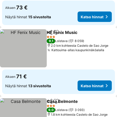
73 €
Alkaen
Näytä hinnat
15 sivustolta
Katso hinnat
HF Fenix Music
Jaa
Lisää suosikkeihin
3 Tähtiluokitus
9,1
Loistava
8 059
2.0 km kohteesta Castelo de Sao Jorge
Kattouima-allas kaupunkinäköalalla
71 €
Alkaen
Näytä hinnat
13 sivustolta
Katso hinnat
Casa Belmonte
Jaa
Lisää suosikkeihin
3 Tähtiluokitus
9,0
Loistava
3 093
1.8 km kohteesta Castelo de Sao Jorge