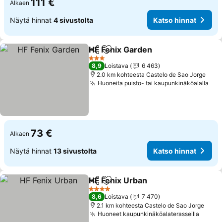
111 €
Alkaen
Näytä hinnat
4 sivustolta
Katso hinnat
HF Fenix Garden
Jaa
Lisää suosikkeihin
3 Tähtiluokitus
8,9
Loistava
6 463
2.0 km kohteesta Castelo de Sao Jorge
Huoneita puisto- tai kaupunkinäköalalla
73 €
Alkaen
Näytä hinnat
13 sivustolta
Katso hinnat
HF Fenix Urban
Jaa
Lisää suosikkeihin
4 Tähtiluokitus
8,6
Loistava
7 470
2.1 km kohteesta Castelo de Sao Jorge
Huoneet kaupunkinäköalaterasseilla