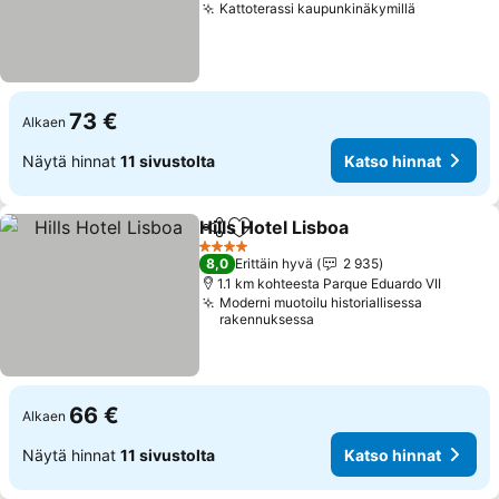
Kattoterassi kaupunkinäkymillä
73 €
Alkaen
Näytä hinnat
11 sivustolta
Katso hinnat
Hills Hotel Lisboa
Jaa
Lisää suosikkeihin
4 Tähtiluokitus
8,0
Erittäin hyvä
2 935
1.1 km kohteesta Parque Eduardo VII
Moderni muotoilu historiallisessa
rakennuksessa
66 €
Alkaen
Näytä hinnat
11 sivustolta
Katso hinnat