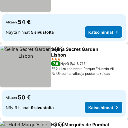
54 €
Alkaen
Näytä hinnat
5 sivustolta
Katso hinnat
Selina Secret Garden
Jaa
Lisää suosikkeihin
Lisbon
3 Tähtiluokitus
7,5
Hyvä
3 715
2.1 km kohteesta Parque Eduardo VII
Ulkouima-allas ja puutarhakeidas
50 €
Alkaen
Näytä hinnat
9 sivustolta
Katso hinnat
Hotel Marquês de Pombal
Jaa
Lisää suosikkeihin