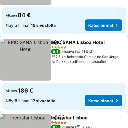
84 €
Alkaen
Näytä hinnat
15 sivustolta
Katso hinnat
EPIC SANA Lisboa Hotel
Jaa
Lisää suosikkeihin
5 Tähtiluokitus
9,3
Loistava
11 013
2.5 km kohteesta Castelo de Sao Jorge
Poikkeuksellinen aamiaisbuffet
186 €
Alkaen
Näytä hinnat
17 sivustolta
Katso hinnat
Iberostar Lisboa
Jaa
Lisää suosikkeihin
5 Tähtiluokitus
8,9
Loistava
6 697