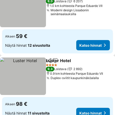
9,0
Loistava
6 207
1.0 km kohteesta Parque Eduardo VII
Moderni design Lissabonin
seinämaalauksilla
59 €
Alkaen
Näytä hinnat
12 sivustolta
Katso hinnat
Luster Hotel
Jaa
Lisää suosikkeihin
4 Tähtiluokitus
9,3
Loistava
2 892
0.9 km kohteesta Parque Eduardo VII
Duplex-sviitit kaupunkinäköalalla
98 €
Alkaen
Näytä hinnat
11 sivustolta
Katso hinnat