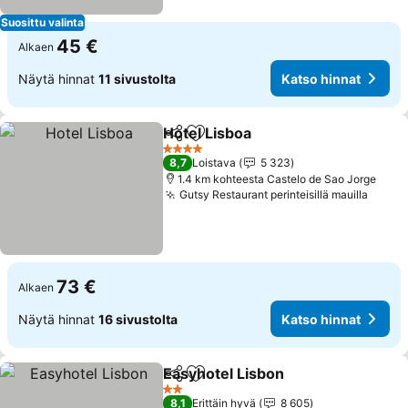
Suosittu valinta
45 €
Alkaen
Näytä hinnat
11 sivustolta
Katso hinnat
Hotel Lisboa
Jaa
Lisää suosikkeihin
4 Tähtiluokitus
8,7
Loistava
5 323
1.4 km kohteesta Castelo de Sao Jorge
Gutsy Restaurant perinteisillä mauilla
73 €
Alkaen
Näytä hinnat
16 sivustolta
Katso hinnat
Easyhotel Lisbon
Jaa
Lisää suosikkeihin
2 Tähtiluokitus
8,1
Erittäin hyvä
8 605