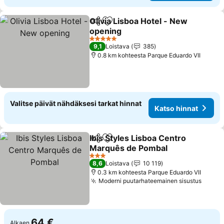
Olivia Lisboa Hotel - New
Jaa
Lisää suosikkeihin
opening
5 Tähtiluokitus
9,1
Loistava
385
0.8 km kohteesta Parque Eduardo VII
Valitse päivät nähdäksesi tarkat hinnat
Katso hinnat
Ibis Styles Lisboa Centro
Jaa
Lisää suosikkeihin
Marquês de Pombal
3 Tähtiluokitus
8,6
Loistava
10 119
0.3 km kohteesta Parque Eduardo VII
Moderni puutarhateemainen sisustus
64 €
Alkaen