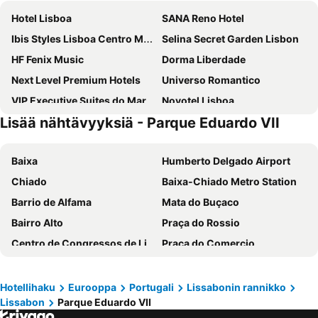
Hotel Lisboa
SANA Reno Hotel
Ibis Styles Lisboa Centro Marquês de Pombal
Selina Secret Garden Lisbon
HF Fenix Music
Dorma Liberdade
Next Level Premium Hotels
Universo Romantico
VIP Executive Suites do Marquês Hotel
Novotel Lisboa
Lisää nähtävyyksiä - Parque Eduardo VII
Intercontinental Hotels Lisbon By Ihg
Masa Hotel Campo Grande
Esqina Cosmopolitan Lodge
Radisson Blu Hotel, Lisbon
Baixa
Humberto Delgado Airport
Locke De Santa Joana
VIP Executive Eden Aparthotel
Chiado
Baixa-Chiado Metro Station
Internacional Design Hotel
HF Fenix Lisboa
Barrio de Alfama
Mata do Buçaco
Easyhotel Lisbon
Jupiter Lisboa Hotel
Bairro Alto
Praça do Rossio
Exe Saldanha
PortoBay Marquês
Centro de Congressos de Lisboa
Praça do Comercio
Hotel Marquês de Pombal
Inspira Liberdade Boutique Hotel
Oriente Metro Station
Rossio railway station
Lisbon Marriott Hotel
Hills Hotel Lisboa
Avenida da Liberdade
Baleal beach
Holiday Inn Lisbon By Ihg
EPIC SANA Marquês Hotel
Hotellihaku
Eurooppa
Portugali
Lissabonin rannikko
Lissabon
Parque Eduardo VII
Aeroporto Metro Station
FIL Feira Internacional de Lisboa
HF Fenix Garden
Hotel Convento do Salvador