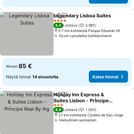
Legendary Lisboa Suites
Jaa
Lisää suosikkeihin
4 Tähtiluokitus
8,5
Loistava
5 981
0.7 km kohteesta Parque Eduardo VII
Hyvin varustellut keittokomerot
85 €
Alkaen
Näytä hinnat
14 sivustolta
Katso hinnat
Holiday Inn Express &
Jaa
Lisää suosikkeihin
Suites Lisbon - PrÍncipe
Real By Ihg
3 Tähtiluokitus
8,9
Loistava
1 063
2.1 km kohteesta Castelo de Sao Jorge
Herkullinen aamiainen