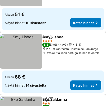
51 €
Alkaen
Näytä hinnat
10 sivustolta
Katso hinnat
Smy Lisboa
Jaa
Lisää suosikkeihin
4 Tähtiluokitus
8,3
Erittäin hyvä
4 311
2.7 km kohteesta Castelo de Sao Jorge
Avokeittiöllinen portugalilainen ravintola
68 €
Alkaen
Näytä hinnat
14 sivustolta
Katso hinnat
Exe Saldanha
Jaa
Lisää suosikkeihin
3 Tähtiluokitus