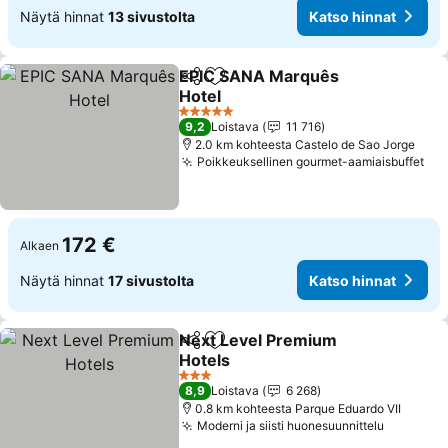
Näytä hinnat
13 sivustolta
Katso hinnat
EPIC SANA Marquês
Jaa
Lisää suosikkeihin
Hotel
5 Tähtiluokitus
9,2
Loistava
11 716
2.0 km kohteesta Castelo de Sao Jorge
Poikkeuksellinen gourmet-aamiaisbuffet
172 €
Alkaen
Näytä hinnat
17 sivustolta
Katso hinnat
Next Level Premium
Jaa
Lisää suosikkeihin
Hotels
3 Tähtiluokitus
8,9
Loistava
6 268
0.8 km kohteesta Parque Eduardo VII
Moderni ja siisti huonesuunnittelu