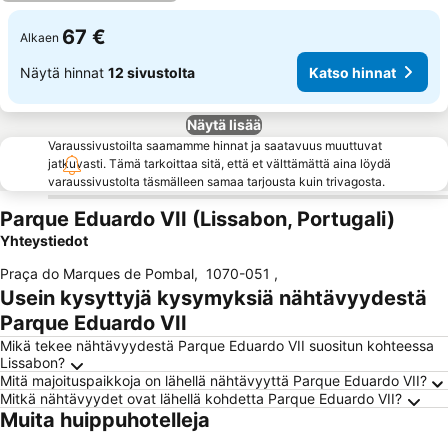
67 €
Alkaen
Näytä hinnat
12 sivustolta
Katso hinnat
Näytä lisää
Varaussivustoilta saamamme hinnat ja saatavuus muuttuvat
jatkuvasti. Tämä tarkoittaa sitä, että et välttämättä aina löydä
varaussivustolta täsmälleen samaa tarjousta kuin trivagosta.
Parque Eduardo VII (Lissabon, Portugali)
Yhteystiedot
Praça do Marques de Pombal
,
1070-051
,
Usein kysyttyjä kysymyksiä nähtävyydestä
Parque Eduardo VII
Mikä tekee nähtävyydestä Parque Eduardo VII suositun kohteessa
Lissabon?
Mitä majoituspaikkoja on lähellä nähtävyyttä Parque Eduardo VII?
Mitkä nähtävyydet ovat lähellä kohdetta Parque Eduardo VII?
Muita huippuhotelleja