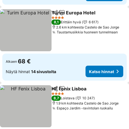
Turim Europa Hotel
Jaa
Lisää suosikkeihin
4 Tähtiluokitus
8,1
Erittäin hyvä
6 617
2.6 km kohteesta Castelo de Sao Jorge
Taustamusiikkia huoneen tunnelmaan
68 €
Alkaen
Näytä hinnat
14 sivustolta
Katso hinnat
HF Fenix Lisboa
Jaa
Lisää suosikkeihin
4 Tähtiluokitus
8,7
Loistava
10 247
1.9 km kohteesta Castelo de Sao Jorge
Espaço Jardim -ravintolan ruokailu