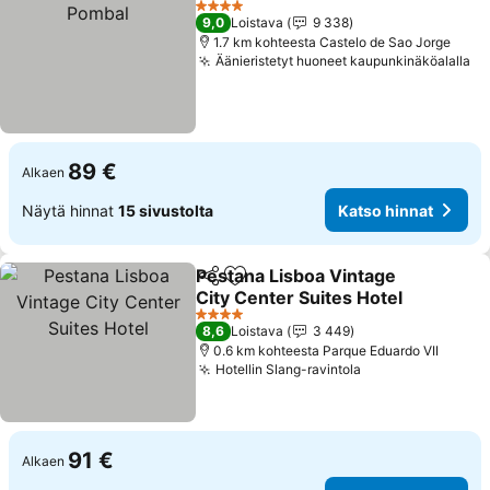
4 Tähtiluokitus
9,0
Loistava
9 338
1.7 km kohteesta Castelo de Sao Jorge
Äänieristetyt huoneet kaupunkinäköalalla
89 €
Alkaen
Näytä hinnat
15 sivustolta
Katso hinnat
Pestana Lisboa Vintage
Jaa
Lisää suosikkeihin
City Center Suites Hotel
4 Tähtiluokitus
8,6
Loistava
3 449
0.6 km kohteesta Parque Eduardo VII
Hotellin Slang-ravintola
91 €
Alkaen