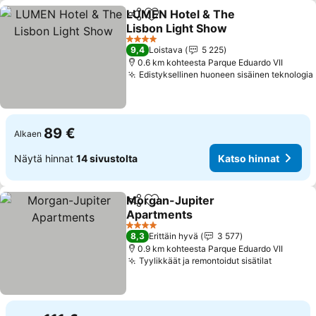
LUMEN Hotel & The
Jaa
Lisää suosikkeihin
Lisbon Light Show
4 Tähtiluokitus
9,4
Loistava
5 225
0.6 km kohteesta Parque Eduardo VII
Edistyksellinen huoneen sisäinen teknologia
89 €
Alkaen
Näytä hinnat
14 sivustolta
Katso hinnat
Morgan-Jupiter
Jaa
Lisää suosikkeihin
Apartments
4 Tähtiluokitus
8,3
Erittäin hyvä
3 577
0.9 km kohteesta Parque Eduardo VII
Tyylikkäät ja remontoidut sisätilat