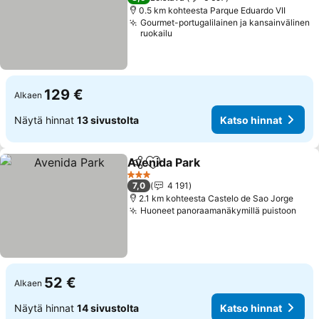
0.5 km kohteesta Parque Eduardo VII
Gourmet-portugalilainen ja kansainvälinen
ruokailu
129 €
Alkaen
Näytä hinnat
13 sivustolta
Katso hinnat
Avenida Park
Jaa
Lisää suosikkeihin
3 Tähtiluokitus
7,0
4 191
2.1 km kohteesta Castelo de Sao Jorge
Huoneet panoraamanäkymillä puistoon
52 €
Alkaen
Näytä hinnat
14 sivustolta
Katso hinnat