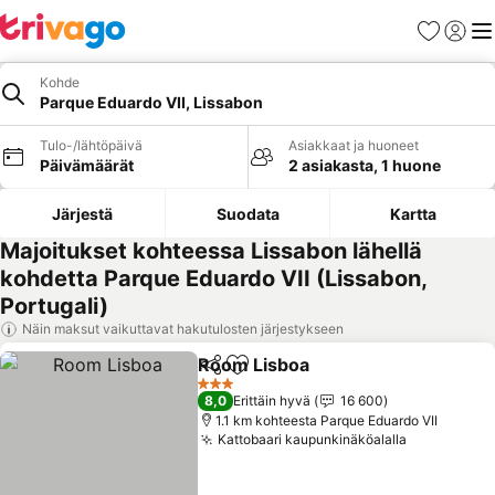
Suosikit
Kirjaud
Val
Kohde
Parque Eduardo VII, Lissabon
Tulo-/lähtöpäivä
Asiakkaat ja huoneet
Päivämäärät
2 asiakasta, 1 huone
Järjestä
Suodata
Kartta
Majoitukset kohteessa Lissabon lähellä
kohdetta Parque Eduardo VII (Lissabon,
Portugali)
Näin maksut vaikuttavat hakutulosten järjestykseen
Room Lisboa
Jaa
Lisää suosikkeihin
3 Tähtiluokitus
8,0
Erittäin hyvä
16 600
1.1 km kohteesta Parque Eduardo VII
Kattobaari kaupunkinäköalalla