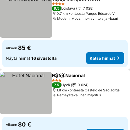
Jaa
Lisää suosikkeihin
4 Tähtiluokitus
8,5
Loistava
7 028
0.7 km kohteesta Parque Eduardo VII
Moderni Mouzinho-ravintola ja -baari
85 €
Alkaen
Näytä hinnat
16 sivustolta
Katso hinnat
Hotel Nacional
Jaa
Lisää suosikkeihin
3 Tähtiluokitus
7,5
Hyvä
3 624
1.8 km kohteesta Castelo de Sao Jorge
Perheystävällinen majoitus
80 €
Alkaen