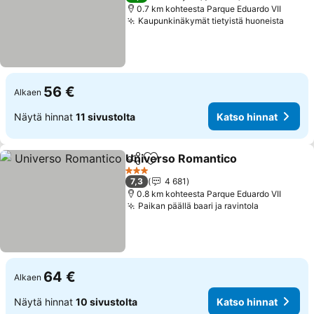
0.7 km kohteesta Parque Eduardo VII
Kaupunkinäkymät tietyistä huoneista
56 €
Alkaen
Näytä hinnat
11 sivustolta
Katso hinnat
Universo Romantico
Jaa
Lisää suosikkeihin
3 Tähtiluokitus
7,3
4 681
0.8 km kohteesta Parque Eduardo VII
Paikan päällä baari ja ravintola
64 €
Alkaen
Näytä hinnat
10 sivustolta
Katso hinnat