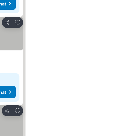
nat
Lisää suosikkeihin
Jaa
nat
Lisää suosikkeihin
Jaa