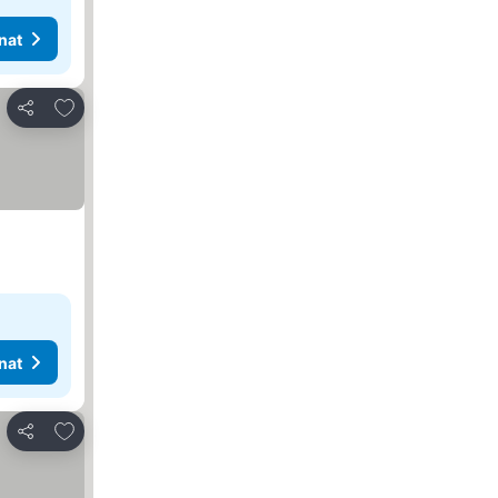
nat
Lisää suosikkeihin
Jaa
nat
Lisää suosikkeihin
Jaa