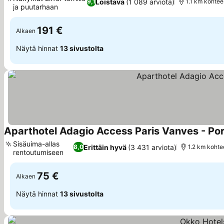
Loistava
(1 089 arviota)
9,1
1.1 km kohtee
ja puutarhaan
Katso hinnat
191 €
Alkaen
Näytä hinnat
13 sivustolta
Aparthotel Adagio Access Paris Vanves - Por
Sisäuima-allas
Erittäin hyvä
(3 431 arviota)
8,0
1.2 km kohte
rentoutumiseen
Katso hinnat
75 €
Alkaen
Näytä hinnat
13 sivustolta