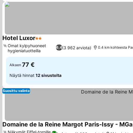
Hotel Luxor
2 Tähtiluokitus
Katso hinnat
Omat kylpyhuoneet
(3 962 arviota)
6,4
0.4 km kohteesta Par
hygieniatuotteilla
Katso hinnat
77 €
Alkaen
Näytä hinnat
12 sivustolta
Suosittu valinta
Domaine de la Reine Margot Paris-Issy - MGal
Näkymät Eiffel-tornille