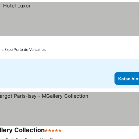
is Expo Porte de Versailles
Katso hin
lery Collection
5 Tähtiluokitus
Katso hinnat