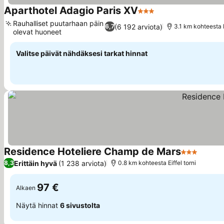
Aparthotel Adagio Paris XV
3 Tähtiluokitus
Katso hinnat
Rauhalliset puutarhaan päin
(6 192 arviota)
6,7
3.1 km kohteesta E
olevat huoneet
Katso hinnat
Valitse päivät nähdäksesi tarkat hinnat
Residence Hoteliere Champ de Mars
3 Tähtiluok
Katso 
Erittäin hyvä
(1 238 arviota)
8,3
0.8 km kohteesta Eiffel torni
97 €
Alkaen
Näytä hinnat
6 sivustolta