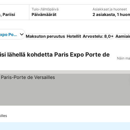
Tulo-/lähtöpäivä
Asiakkaat ja huoneet
Päivämäärät
2 asiakasta, 1 huo
Expo Porte de Versailles
Maksuton peruutus
Hotellit
Arvostelu: 8,0+
Aamiain
si lähellä kohdetta Paris Expo Porte de
Näin ma
tus
innat
illes