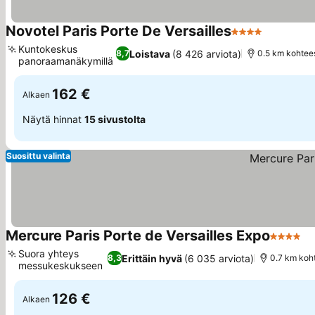
Novotel Paris Porte De Versailles
4 Tähtiluokitus
Katso hin
Kuntokeskus
Loistava
(8 426 arviota)
8,7
0.5 km kohtees
panoraamanäkymillä
Katso hinnat
162 €
Alkaen
Näytä hinnat
15 sivustolta
Suosittu valinta
Mercure Paris Porte de Versailles Expo
4 Tähtil
Ka
Suora yhteys
Erittäin hyvä
(6 035 arviota)
8,3
0.7 km koht
messukeskukseen
Katso hinnat
126 €
Alkaen