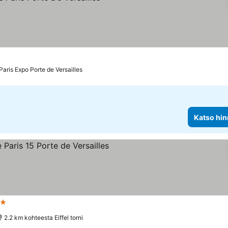
kitus
so hinnat
aris Expo Porte de Versailles
Katso hin
htiluokitus
Katso hinnat
2.2 km kohteesta Eiffel torni