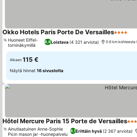
Okko Hotels Paris Porte De Versailles
4 Tähtiluo
Kat
Huoneet Eiffel-
Loistava
(4 321 arviota)
8,6
0.6 km kohteesta P
torninäkymillä
Katso hinnat
115 €
Alkaen
Näytä hinnat
16 sivustolta
Hôtel Mercure Paris 15 Porte de Versailles
4 Tä
Ainutlaatuinen Anne-Sophie
Erittäin hyvä
(2 367 arviota)
8,1
Picin mason jar -huonepalvelu