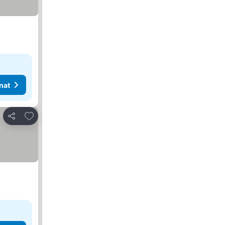
nat
Lisää suosikkeihin
Jaa