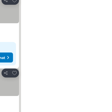
Jaa
nat
Lisää suosikkeihin
Jaa