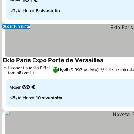
101 €
Alkaen
Näytä hinnat
5 sivustolta
Suosittu valinta
Eklo Paris Expo Porte de Versailles
Katso hinnat
Huoneet suorilla Eiffel-
Hyvä
(6 897 arviota)
7,7
0.6 km kohteesta 
torninäkymillä
Katso hinnat
69 €
Alkaen
Näytä hinnat
10 sivustolta