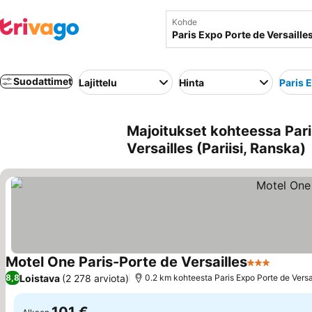
Kohde
Suodattimet
Lajittelu
Hinta
Paris 
Majoitukset kohteessa Parii
Versailles (Pariisi, Ranska)
Motel One Paris-Porte de Versailles
3 Tähtiluoki
Katso h
Loistava
(2 278 arviota)
8,8
0.2 km kohteesta Paris Expo Porte de Versa