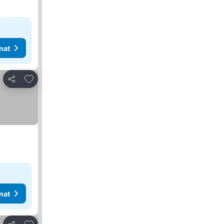
nat
Lisää suosikkeihin
Jaa
nat
Lisää suosikkeihin