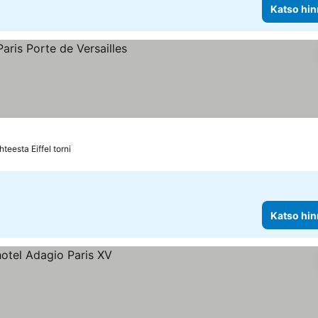
Katso hin
nnat
teesta Eiffel torni
Katso hin