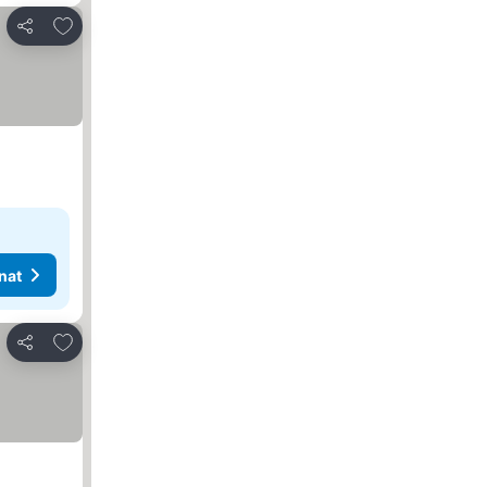
Lisää suosikkeihin
Jaa
nat
Lisää suosikkeihin
Jaa