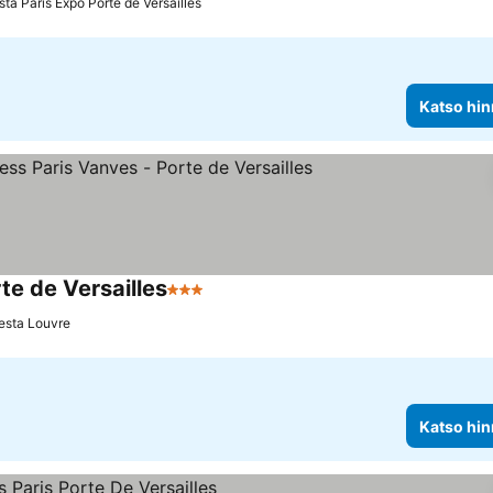
sta Paris Expo Porte de Versailles
Katso hin
te de Versailles
3 Tähtiluokitus
Katso hinnat
esta Louvre
Katso hin