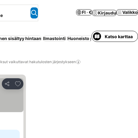
FI · €
Valikko
Kirjaudu
ne
Katso karttaa
en sisältyy hintaan
Ilmastointi
Huoneisto palveluilla
Pysäköinti
ksut vaikuttavat hakutulosten järjestykseen
Lisää suosikkeihin
Jaa