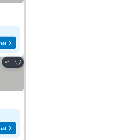
nat
Lisää suosikkeihin
Jaa
nat