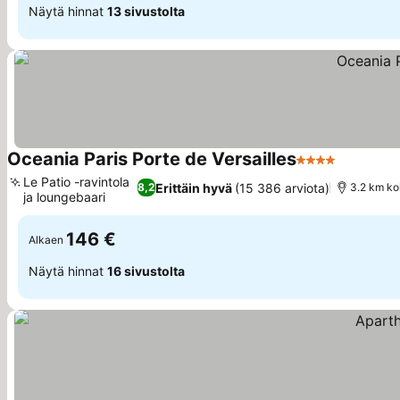
Näytä hinnat
13 sivustolta
Oceania Paris Porte de Versailles
4 Tähtiluokitus
Katso hi
Le Patio -ravintola
Erittäin hyvä
(15 386 arviota)
8,2
3.2 km koh
ja loungebaari
Katso hinnat
146 €
Alkaen
Näytä hinnat
16 sivustolta