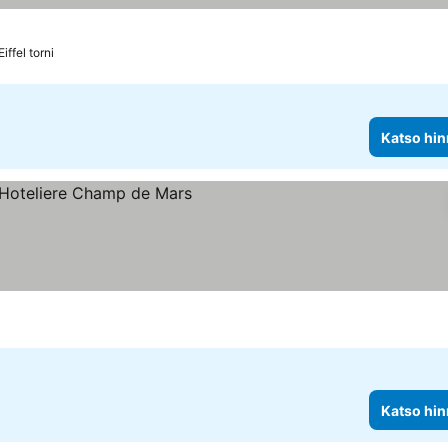
iffel torni
Katso hin
itus
hinnat
Katso hin