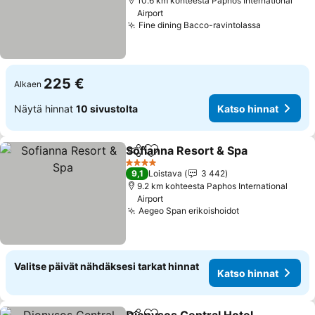
10.6 km kohteesta Paphos International
Airport
Fine dining Bacco-ravintolassa
Katso hin
225 €
Alkaen
Näytä hinnat
10 sivustolta
Katso hinnat
Sofianna Resort & Spa
Jaa
Lisää suosikkeihin
Kats
4 Tähtiluokitus
9,1
Loistava
3 442
9.2 km kohteesta Paphos International
Airport
Aegeo Span erikoishoidot
Katso hinnat
Valitse päivät nähdäksesi tarkat hinnat
Katso hinnat