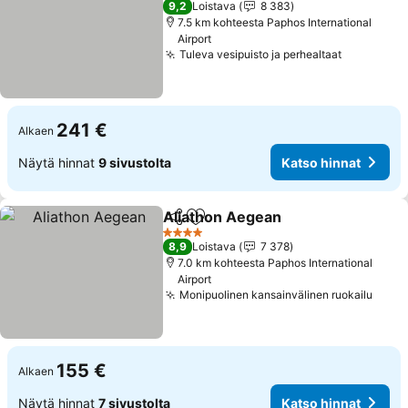
9,2
Loistava
8 383
7.5 km kohteesta Paphos International
Airport
Tuleva vesipuisto ja perhealtaat
Katso hin
241 €
Alkaen
Näytä hinnat
9 sivustolta
Katso hinnat
Aliathon Aegean
Jaa
Lisää suosikkeihin
Katso hin
4 Tähtiluokitus
8,9
Loistava
7 378
7.0 km kohteesta Paphos International
Airport
Monipuolinen kansainvälinen ruokailu
Katso
155 €
Alkaen
Näytä hinnat
7 sivustolta
Katso hinnat