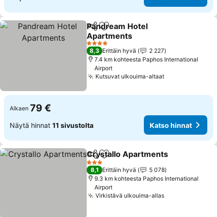
Pandream Hotel
Jaa
Lisää suosikkeihin
Apartments
Katso hinnat
4 Tähtiluokitus
8,3
Erittäin hyvä
2 227
7.4 km kohteesta Paphos International
Airport
Kutsuvat ulkouima-altaat
Katso hinnat
79 €
Alkaen
Näytä hinnat
11 sivustolta
Katso hinnat
Crystallo Apartments
Jaa
Lisää suosikkeihin
Kats
3 Tähtiluokitus
8,1
Erittäin hyvä
5 078
9.3 km kohteesta Paphos International
Airport
Virkistävä ulkouima-allas
Katso hinnat