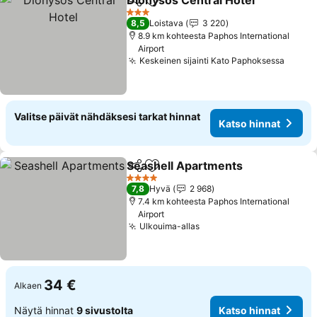
Dionysos Central Hotel
Jaa
Lisää suosikkeihin
Kat
3 Tähtiluokitus
8,5
Loistava
3 220
8.9 km kohteesta Paphos International
Airport
Keskeinen sijainti Kato Paphoksessa
Katso
Valitse päivät nähdäksesi tarkat hinnat
Katso hinnat
Seashell Apartments
Jaa
Lisää suosikkeihin
Katso
4 Tähtiluokitus
7,8
Hyvä
2 968
7.4 km kohteesta Paphos International
Airport
Ulkouima-allas
Katso hinnat
34 €
Alkaen
Näytä hinnat
9 sivustolta
Katso hinnat