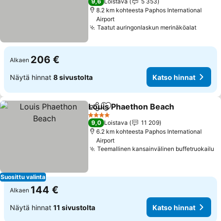
9,6
Loistava
5 353
8.2 km kohteesta Paphos International
Airport
Taatut auringonlaskun merinäköalat
Katso 
206 €
Alkaen
Näytä hinnat
8 sivustolta
Katso hinnat
Louis Phaethon Beach
Jaa
Lisää suosikkeihin
Kats
4 Tähtiluokitus
9,0
Loistava
11 209
6.2 km kohteesta Paphos International
Airport
Teemallinen kansainvälinen buffetruokailu
K
Suosittu valinta
144 €
Alkaen
Näytä hinnat
11 sivustolta
Katso hinnat