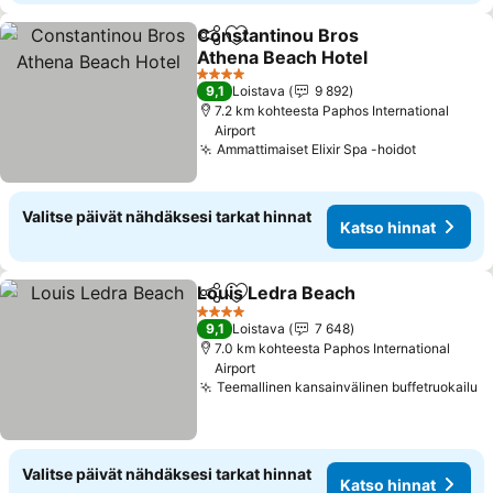
Constantinou Bros
Jaa
Lisää suosikkeihin
Athena Beach Hotel
Katso hinnat
4 Tähtiluokitus
9,1
Loistava
9 892
7.2 km kohteesta Paphos International
Airport
Ammattimaiset Elixir Spa -hoidot
Katso hin
Valitse päivät nähdäksesi tarkat hinnat
Katso hinnat
Louis Ledra Beach
Jaa
Lisää suosikkeihin
Katso h
4 Tähtiluokitus
9,1
Loistava
7 648
7.0 km kohteesta Paphos International
Airport
Teemallinen kansainvälinen buffetruokailu
K
Valitse päivät nähdäksesi tarkat hinnat
Katso hinnat