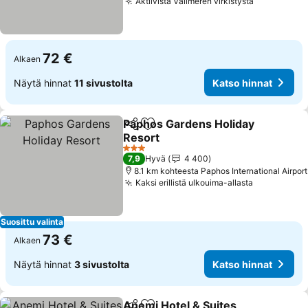
Aktiivista Välimeren virkistystä
Katso hinn
72 €
Alkaen
Näytä hinnat
11 sivustolta
Katso hinnat
Paphos Gardens Holiday
Jaa
Lisää suosikkeihin
Resort
Katso hinnat
3 Tähtiluokitus
7,9
Hyvä
4 400
8.1 km kohteesta Paphos International Airport
Kaksi erillistä ulkouima-allasta
Katso hinn
Suosittu valinta
73 €
Alkaen
Näytä hinnat
3 sivustolta
Katso hinnat
Anemi Hotel & Suites