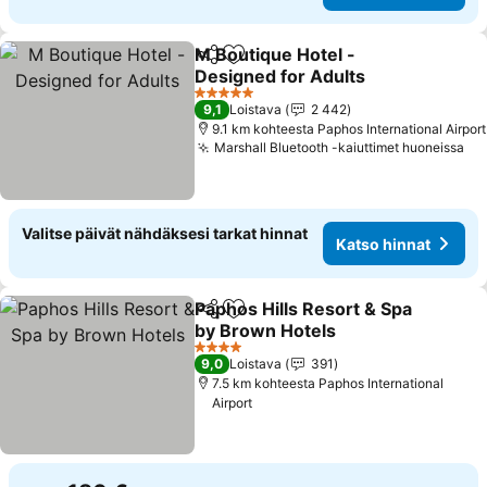
M Boutique Hotel -
Jaa
Lisää suosikkeihin
Designed for Adults
Katso hinnat
5 Tähtiluokitus
9,1
Loistava
2 442
9.1 km kohteesta Paphos International Airport
Marshall Bluetooth -kaiuttimet huoneissa
Ka
Valitse päivät nähdäksesi tarkat hinnat
Katso hinnat
Paphos Hills Resort & Spa
Jaa
Lisää suosikkeihin
by Brown Hotels
Katso hinnat
4 Tähtiluokitus
9,0
Loistava
391
7.5 km kohteesta Paphos International
Airport