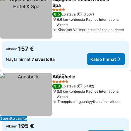
Jaa
Lisää suosikkeihin
Spa
Katso hinnat
4 Tähtiluokitus
8,5
Loistava
6 567
6.6 km kohteesta Paphos International
Airport
Klassiset Välimeren merinäköalahuoneet
Kat
157 €
Alkaen
Näytä hinnat
7 sivustolta
Katso hinnat
Annabelle
Jaa
Lisää suosikkeihin
Katso hinnat
5 Tähtiluokitus
9,3
Loistava
5 482
8.8 km kohteesta Paphos International
Airport
Trooppiset laguunityyliset uima-altaat
Katso
Suosittu valinta
195 €
Alkaen