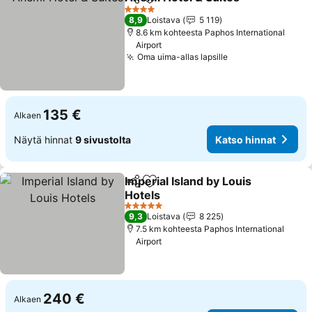
Jaa
Lisää suosikkeihin
Katso
4 Tähtiluokitus
8,9
Loistava
5 119
8.6 km kohteesta Paphos International
Airport
Oma uima-allas lapsille
Katso hinnat
135 €
Alkaen
Näytä hinnat
9 sivustolta
Katso hinnat
Imperial Island by Louis
Jaa
Lisää suosikkeihin
Hotels
Katso hinnat
5 Tähtiluokitus
9,3
Loistava
8 225
7.5 km kohteesta Paphos International
Airport
240 €
Alkaen