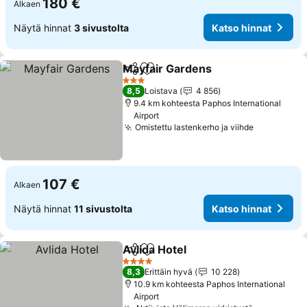
180 €
Alkaen
Näytä hinnat
3 sivustolta
Katso hinnat
Mayfair Gardens
Jaa
Lisää suosikkeihin
Katso hin
3 Tähtiluokitus
8,5
Loistava
4 856
9.4 km kohteesta Paphos International
Airport
Omistettu lastenkerho ja viihde
Katso hinn
107 €
Alkaen
Näytä hinnat
11 sivustolta
Katso hinnat
Avlida Hotel
Jaa
Lisää suosikkeihin
Katso hinnat
4 Tähtiluokitus
8,3
Erittäin hyvä
10 228
10.9 km kohteesta Paphos International
Airport