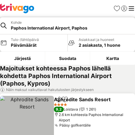
Suosikit
Kirjaud
Val
Kohde
Paphos International Airport, Paphos
Tulo-/lähtöpäivä
Asiakkaat ja huoneet
Päivämäärät
2 asiakasta, 1 huone
Järjestä
Suodata
Kartta
Majoitukset kohteessa Paphos lähellä
kohdetta Paphos International Airport
(Paphos, Kypros)
Näin maksut vaikuttavat hakutulosten järjestykseen
Aphrodite Sands Resort
Jaa
Lisää suosikkeihin
Ka
4 Tähtiluokitus
9,2
Loistava
1 261
2.6 km kohteesta Paphos International
Airport
Pääsy golfkentälle
Katso hinnat