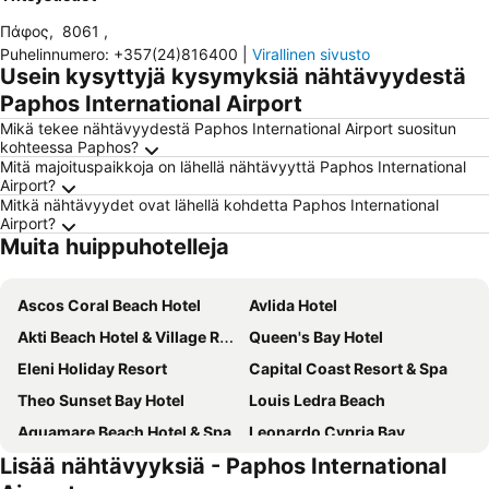
Πάφος
,
8061
,
Puhelinnumero
:
+357(24)816400
|
Virallinen sivusto
Usein kysyttyjä kysymyksiä nähtävyydestä
Paphos International Airport
Mikä tekee nähtävyydestä Paphos International Airport suositun
kohteessa Paphos?
Mitä majoituspaikkoja on lähellä nähtävyyttä Paphos International
Airport?
Mitkä nähtävyydet ovat lähellä kohdetta Paphos International
Airport?
Muita huippuhotelleja
Ascos Coral Beach Hotel
Avlida Hotel
Akti Beach Hotel & Village Resort
Queen's Bay Hotel
Eleni Holiday Resort
Capital Coast Resort & Spa
Theo Sunset Bay Hotel
Louis Ledra Beach
Aquamare Beach Hotel & Spa
Leonardo Cypria Bay
Lisää nähtävyyksiä - Paphos International
Venus Beach Hotel
Avanti Hotel