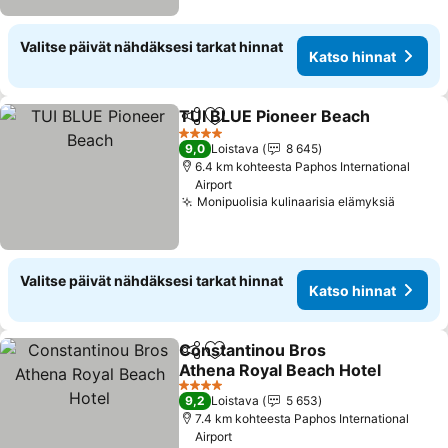
Valitse päivät nähdäksesi tarkat hinnat
Katso hinnat
TUI BLUE Pioneer Beach
Jaa
Lisää suosikkeihin
K
4 Tähtiluokitus
9,0
Loistava
8 645
6.4 km kohteesta Paphos International
Airport
Monipuolisia kulinaarisia elämyksiä
Katso 
Valitse päivät nähdäksesi tarkat hinnat
Katso hinnat
Constantinou Bros
Jaa
Lisää suosikkeihin
Athena Royal Beach Hotel
Katso hinnat
4 Tähtiluokitus
9,2
Loistava
5 653
7.4 km kohteesta Paphos International
Airport