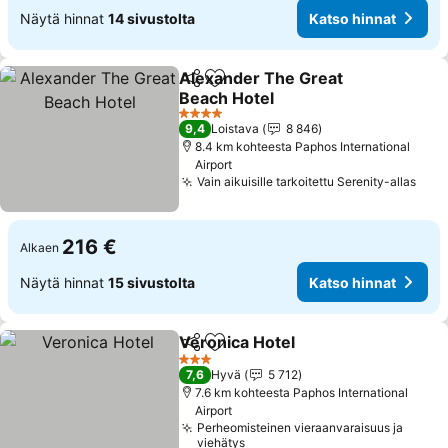
Näytä hinnat
14 sivustolta
Katso hinnat
Alexander The Great
Jaa
Lisää suosikkeihin
Beach Hotel
Katso hinnat
4 Tähtiluokitus
9,4
Loistava
8 846
8.4 km kohteesta Paphos International
Airport
Vain aikuisille tarkoitettu Serenity-allas
Kats
216 €
Alkaen
Näytä hinnat
15 sivustolta
Katso hinnat
Veronica Hotel
Jaa
Lisää suosikkeihin
Katso hinna
3 Tähtiluokitus
7,6
Hyvä
5 712
7.6 km kohteesta Paphos International
Airport
Perheomisteinen vieraanvaraisuus ja
viehätys