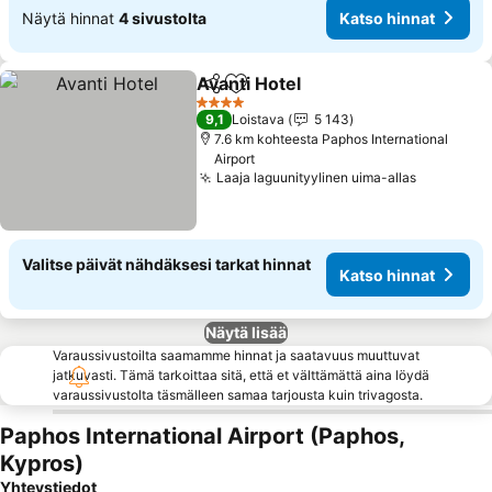
Näytä hinnat
4 sivustolta
Katso hinnat
Avanti Hotel
Jaa
Lisää suosikkeihin
Katso hinnat
4 Tähtiluokitus
9,1
Loistava
5 143
7.6 km kohteesta Paphos International
Airport
Laaja laguunityylinen uima-allas
Katso hi
Valitse päivät nähdäksesi tarkat hinnat
Katso hinnat
Näytä lisää
Varaussivustoilta saamamme hinnat ja saatavuus muuttuvat
jatkuvasti. Tämä tarkoittaa sitä, että et välttämättä aina löydä
varaussivustolta täsmälleen samaa tarjousta kuin trivagosta.
Paphos International Airport (Paphos,
Kypros)
Yhteystiedot