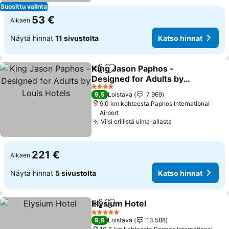
Suosittu valinta
53 €
Alkaen
Näytä hinnat
11 sivustolta
Katso hinnat
King Jason Paphos -
Jaa
Lisää suosikkeihin
Designed for Adults by
Louis Hotels
Katso hinnat
4 Tähtiluokitus
9,5
Loistava
7 969
9.0 km kohteesta Paphos International
Airport
Viisi erillistä uima-allasta
Katso hinnat
221 €
Alkaen
Näytä hinnat
5 sivustolta
Katso hinnat
Elysium Hotel
Jaa
Lisää suosikkeihin
Katso hinnat
5 Tähtiluokitus
9,6
Loistava
13 588