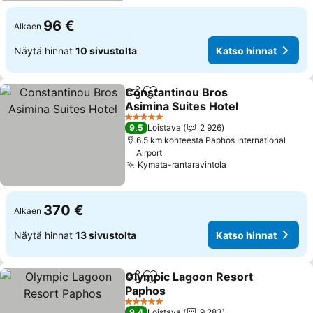
96 €
Alkaen
Näytä hinnat
10 sivustolta
Katso hinnat
Constantinou Bros
Jaa
Lisää suosikkeihin
Asimina Suites Hotel
Katso hinnat
5 Tähtiluokitus
9,5
Loistava
2 926
6.5 km kohteesta Paphos International
Airport
Kymata-rantaravintola
Katso hinnat
370 €
Alkaen
Näytä hinnat
13 sivustolta
Katso hinnat
Olympic Lagoon Resort
Jaa
Lisää suosikkeihin
Paphos
Katso hinnat
5 Tähtiluokitus
9,4
Loistava
9 283