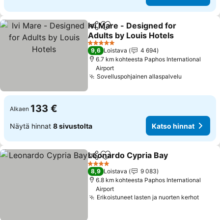
Ivi Mare - Designed for
Jaa
Lisää suosikkeihin
Adults by Louis Hotels
Katso hinnat
5 Tähtiluokitus
9,6
Loistava
4 694
6.7 km kohteesta Paphos International
Airport
Sovelluspohjainen allaspalvelu
Katso hinn
133 €
Alkaen
Näytä hinnat
8 sivustolta
Katso hinnat
Leonardo Cypria Bay
Jaa
Lisää suosikkeihin
Katso
4 Tähtiluokitus
8,9
Loistava
9 083
6.8 km kohteesta Paphos International
Airport
Erikoistuneet lasten ja nuorten kerhot
Katso