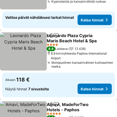
Kyproslaista ja kansainvälistä ruokaa
Katso
Valitse päivät nähdäksesi tarkat hinnat
Katso hinnat
Leonardo Plaza Cypria
Jaa
Lisää suosikkeihin
Maris Beach Hotel & Spa
Katso hinnat
4 Tähtiluokitus
8,8
Loistava
12 426
6.9 km kohteesta Paphos International
Airport
Monipuolinen kansainvälinen kulinaarinen
matka
118 €
Alkaen
Näytä hinnat
7 sivustolta
Katso hinnat
Amavi, MadeForTwo
Jaa
Lisää suosikkeihin
Hotels - Paphos
Katso hinnat
5 Tähtiluokitus