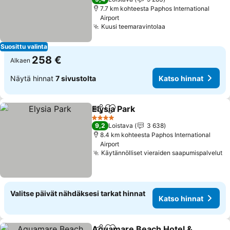
7.7 km kohteesta Paphos International
Airport
Kuusi teemaravintolaa
Katso hinnat
Suosittu valinta
258 €
Alkaen
Näytä hinnat
7 sivustolta
Katso hinnat
Elysia Park
Jaa
Lisää suosikkeihin
Katso hinnat
4 Tähtiluokitus
9,2
Loistava
3 638
8.4 km kohteesta Paphos International
Airport
Käytännölliset vieraiden saapumispalvelut
Ka
Valitse päivät nähdäksesi tarkat hinnat
Katso hinnat
Aquamare Beach Hotel &