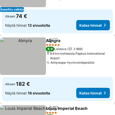
Suosittu valinta
74 €
Alkaen
Näytä hinnat
12 sivustolta
Katso hinnat
Almyra
Jaa
Lisää suosikkeihin
Katso hinnat
5 Tähtiluokitus
8,9
Loistava
3 866
8.6 km kohteesta Paphos International
Airport
Almyraspa-hyvinvointiparatiisi
Katso hinn
182 €
Alkaen
Näytä hinnat
16 sivustolta
Katso hinnat
Louis Imperial Beach
Jaa
Lisää suosikkeihin
Katso
4 Tähtiluokitus