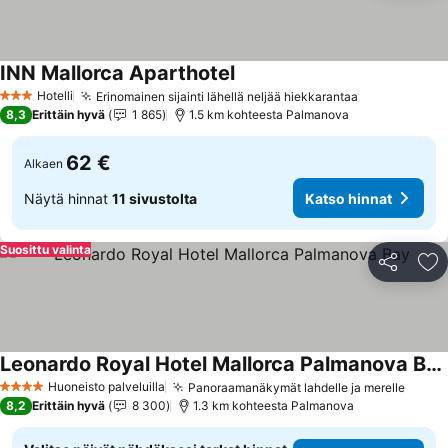
INN Mallorca Aparthotel
Hotelli
Erinomainen sijainti lähellä neljää hiekkarantaa
3 Tähtiluokitus
8,3
Erittäin hyvä
1 865
1.5 km kohteesta Palmanova
62 €
Alkaen
Näytä hinnat
11 sivustolta
Katso hinnat
Suosittu valinta
Jaa
Li
Leonardo Royal Hotel Mallorca Palmanova Bay
Huoneisto palveluilla
Panoraamanäkymät lahdelle ja merelle
4 Tähtiluokitus
8,2
Erittäin hyvä
8 300
1.3 km kohteesta Palmanova