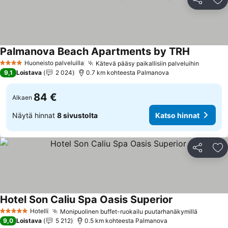
Jaa
Li
Palmanova Beach Apartments by TRH
Huoneisto palveluilla
Kätevä pääsy paikallisiin palveluihin
4 Tähtiluokitus
9,1
Loistava
2 024
0.7 km kohteesta Palmanova
84 €
Alkaen
Näytä hinnat
8 sivustolta
Katso hinnat
Jaa
Li
Hotel Son Caliu Spa Oasis Superior
Hotelli
Monipuolinen buffet-ruokailu puutarhanäkymillä
5 Tähtiluokitus
9,0
Loistava
5 212
0.5 km kohteesta Palmanova