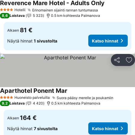
Reverence Mare Hotel - Adults Only
Hotelli
Erinomainen sijainti rannan tuntumassa
4 Tähtiluokitus
8,6
Loistava
5 323
0.5 km kohteesta Palmanova
81 €
Alkaen
Näytä hinnat
1 sivustolta
Katso hinnat
Jaa
Li
Aparthotel Ponent Mar
Huoneisto palveluilla
Suora pääsy merelle ja poukamiin
4 Tähtiluokitus
9,2
Loistava
4 420
0.5 km kohteesta Palmanova
164 €
Alkaen
Näytä hinnat
7 sivustolta
Katso hinnat