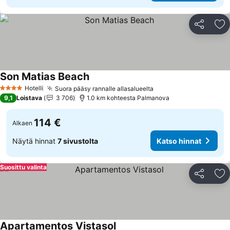
Jaa
Li
Son Matias Beach
Hotelli
Suora pääsy rannalle allasalueelta
4 Tähtiluokitus
9,1
Loistava
3 706
1.0 km kohteesta Palmanova
114 €
Alkaen
Näytä hinnat
7 sivustolta
Katso hinnat
Suosittu valinta
Jaa
Li
Apartamentos Vistasol