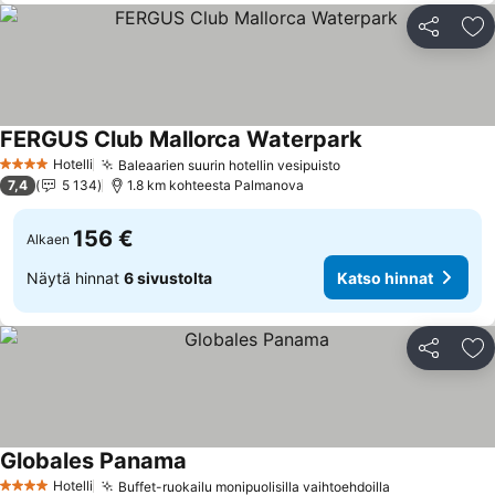
Jaa
Li
FERGUS Club Mallorca Waterpark
Hotelli
Baleaarien suurin hotellin vesipuisto
4 Tähtiluokitus
7,4
5 134
1.8 km kohteesta Palmanova
156 €
Alkaen
Näytä hinnat
6 sivustolta
Katso hinnat
Jaa
Li
Globales Panama
Hotelli
Buffet-ruokailu monipuolisilla vaihtoehdoilla
4 Tähtiluokitus