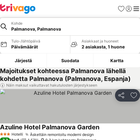
Suosikit
Kirjaud
Val
Kohde
Palmanova, Palmanova
Tulo-/lähtöpäivä
Asiakkaat ja huoneet
Päivämäärät
2 asiakasta, 1 huone
Järjestä
Suodata
Kartta
Majoitukset kohteessa Palmanova lähellä
kohdetta Palmanova (Palmanova, Espanja)
Näin maksut vaikuttavat hakutulosten järjestykseen
Jaa
Li
Azuline Hotel Palmanova Garden
Hotelli
Äskettäin remontoitu moderni design
3 Tähtiluokitus