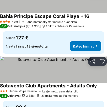
Bahia Principe Escape Coral Playa +16
Hotelli
Panoraamanäkymät merelle huoneista
4 Tähtiluokitus
8,0
Erittäin hyvä
4 938
1.6 km kohteesta Palmanova
127 €
Alkaen
Näytä hinnat
13 sivustolta
Katso hinnat
Jaa
Li
Sotavento Club Apartments - Adults Only
Huoneisto palveluilla
Laajennettu aamiaistarjoilu
3 Tähtiluokitus
8,8
Loistava
3 888
1.6 km kohteesta Palmanova