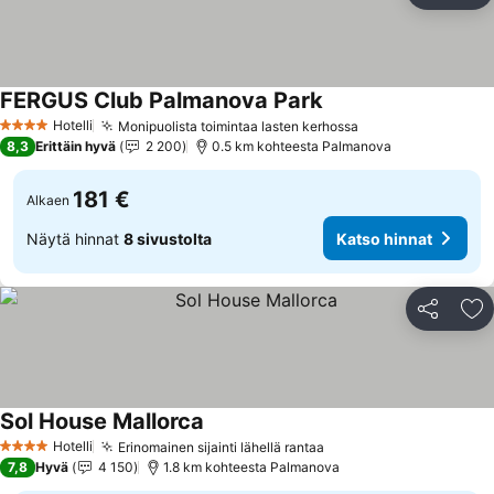
FERGUS Club Palmanova Park
Hotelli
Monipuolista toimintaa lasten kerhossa
4 Tähtiluokitus
8,3
Erittäin hyvä
2 200
0.5 km kohteesta Palmanova
181 €
Alkaen
Näytä hinnat
8 sivustolta
Katso hinnat
Jaa
Li
Sol House Mallorca
Hotelli
Erinomainen sijainti lähellä rantaa
4 Tähtiluokitus
7,8
Hyvä
4 150
1.8 km kohteesta Palmanova