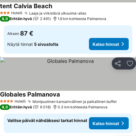
tent Calvia Beach
Hotelli
Laaja ja virkistävä ulkouima-allas
3 Tähtiluokitus
8,0
Erittäin hyvä
2 491
1.9 km kohteesta Palmanova
87 €
Alkaen
Näytä hinnat
5 sivustolta
Katso hinnat
Jaa
Li
Globales Palmanova
Hotelli
Monipuolinen kansainvälinen ja paikallinen buffet
4 Tähtiluokitus
8,0
Erittäin hyvä
6 018
0.3 km kohteesta Palmanova
Valitse päivät nähdäksesi tarkat hinnat
Katso hinnat