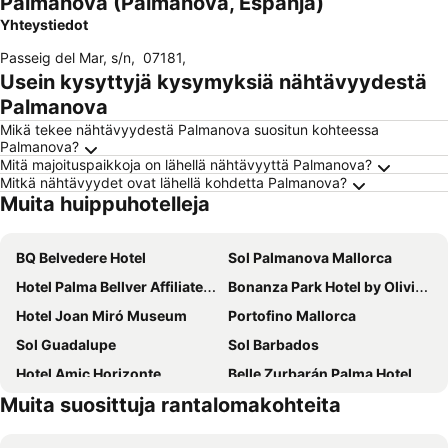
Palmanova (Palmanova, Espanja)
Yhteystiedot
Passeig del Mar, s/n
,
07181
,
Usein kysyttyjä kysymyksiä nähtävyydestä
Palmanova
Mikä tekee nähtävyydestä Palmanova suositun kohteessa
Palmanova?
Mitä majoituspaikkoja on lähellä nähtävyyttä Palmanova?
Mitkä nähtävyydet ovat lähellä kohdetta Palmanova?
Muita huippuhotelleja
BQ Belvedere Hotel
Sol Palmanova Mallorca
Hotel Palma Bellver Affiliated by Meliá
Bonanza Park Hotel by Olivia Hotels Collection
Hotel Joan Miró Museum
Portofino Mallorca
Sol Guadalupe
Sol Barbados
Hotel Amic Horizonte
Belle Zurbarán Palma Hotel
Muita suosittuja rantalomakohteita
BQ Apolo Hotel
Hotel Ilusion Calma & Spa
Hotel Saratoga
Alua Leo