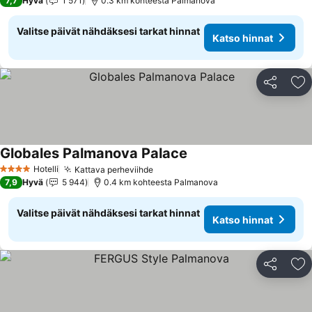
7,7
Hyvä
1 571
0.3 km kohteesta Palmanova
Valitse päivät nähdäksesi tarkat hinnat
Katso hinnat
Jaa
Li
Globales Palmanova Palace
Hotelli
Kattava perheviihde
4 Tähtiluokitus
7,9
Hyvä
5 944
0.4 km kohteesta Palmanova
Valitse päivät nähdäksesi tarkat hinnat
Katso hinnat
Jaa
Li