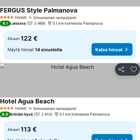
FERGUS Style Palmanova
Hotelli
Erinomainen rantasijainti
4 Tähtiluokitus
9,1
Loistava
3 969
0.1 km kohteesta Palmanova
122 €
Alkaen
Näytä hinnat
14 sivustolta
Katso hinnat
Jaa
Li
Hotel Agua Beach
Hotelli
Erinomainen rantasijainti
4 Tähtiluokitus
8,0
Erittäin hyvä
2 910
0.1 km kohteesta Palmanova
113 €
Alkaen