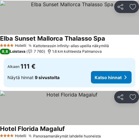
Jaa
Li
Elba Sunset Mallorca Thalasso Spa
Hotelli
Kattoterassin infinity-allas upeilla näkymillä
4 Tähtiluokitus
8,8
Loistava
7 760
1.6 km kohteesta Palmanova
111 €
Alkaen
Näytä hinnat
9 sivustolta
Katso hinnat
Jaa
Li
Hotel Florida Magaluf
Hotelli
Panoraamanäkymät lahdelle huoneista
4 Tähtiluokitus