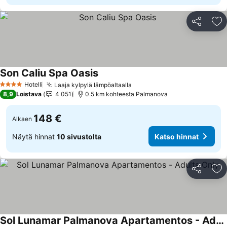
Jaa
Li
Son Caliu Spa Oasis
Hotelli
Laaja kylpylä lämpöaltaalla
4 Tähtiluokitus
8,9
Loistava
4 051
0.5 km kohteesta Palmanova
148 €
Alkaen
Näytä hinnat
10 sivustolta
Katso hinnat
Jaa
Li
Sol Lunamar Palmanova Apartamentos - Adults Only