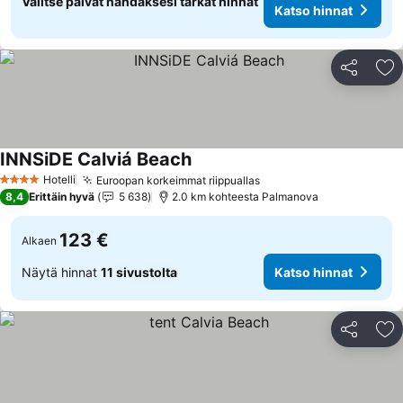
Valitse päivät nähdäksesi tarkat hinnat
Katso hinnat
Jaa
Li
INNSiDE Calviá Beach
Hotelli
Euroopan korkeimmat riippuallas
4 Tähtiluokitus
8,4
Erittäin hyvä
5 638
2.0 km kohteesta Palmanova
123 €
Alkaen
Näytä hinnat
11 sivustolta
Katso hinnat
Jaa
Li