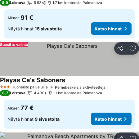
8,9
Loistava
5 534
1.7 km kohteesta Palmanova
91 €
Alkaen
Näytä hinnat
15 sivustolta
Katso hinnat
Suosittu valinta
Jaa
Li
Playas Ca's Saboners
Huoneisto palveluilla
Perhekeskeisiä aktiviteetteja
3 Tähtiluokitus
8,7
Loistava
4 430
1.1 km kohteesta Palmanova
77 €
Alkaen
Näytä hinnat
9 sivustolta
Katso hinnat