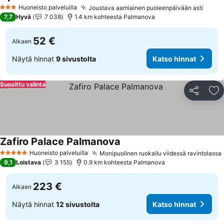
Huoneisto palveluilla
Joustava aamiainen puoleenpäivään asti
3 Tähtiluokitus
7,7
Hyvä
7 038
1.4 km kohteesta Palmanova
52 €
Alkaen
Näytä hinnat
9 sivustolta
Katso hinnat
Suosittu valinta
Jaa
Li
Zafiro Palace Palmanova
Huoneisto palveluilla
Monipuolinen ruokailu viidessä ravintolassa
5 Tähtiluokitus
9,1
Loistava
3 155
0.9 km kohteesta Palmanova
223 €
Alkaen
Näytä hinnat
12 sivustolta
Katso hinnat