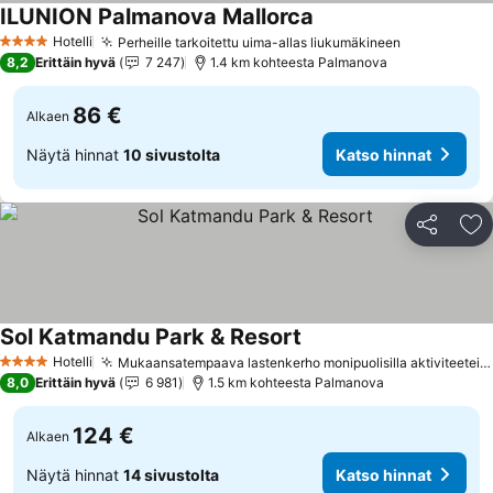
ILUNION Palmanova Mallorca
Hotelli
Perheille tarkoitettu uima-allas liukumäkineen
4 Tähtiluokitus
8,2
Erittäin hyvä
7 247
1.4 km kohteesta Palmanova
86 €
Alkaen
Näytä hinnat
10 sivustolta
Katso hinnat
Jaa
Li
Sol Katmandu Park & Resort
Hotelli
Mukaansatempaava lastenkerho monipuolisilla aktiviteeteilla
4 Tähtiluokitus
8,0
Erittäin hyvä
6 981
1.5 km kohteesta Palmanova
124 €
Alkaen
Näytä hinnat
14 sivustolta
Katso hinnat