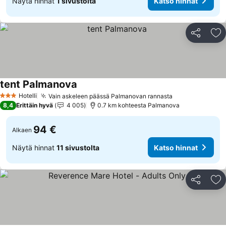
Näytä hinnat
1 sivustolta
Katso hinnat
Jaa
Li
tent Palmanova
Hotelli
Vain askeleen päässä Palmanovan rannasta
3 Tähtiluokitus
8,4
Erittäin hyvä
4 005
0.7 km kohteesta Palmanova
94 €
Alkaen
Näytä hinnat
11 sivustolta
Katso hinnat
Jaa
Li