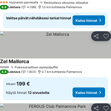
Huoneisto palveluilla
Rentouttava ulkouima-allasalue
3 Tähtiluokitus
8,6
Loistava
4 099
1.0 km kohteesta Palmanova
Valitse päivät nähdäksesi tarkat hinnat
Katso hinnat
Jaa
Li
Zel Mallorca
Hotelli
Poikkeuksellinen aamiaisbuffet
8,8
Loistava
1 803
0.7 km kohteesta Palmanova
199 €
Alkaen
Näytä hinnat
12 sivustolta
Katso hinnat
Jaa
Li