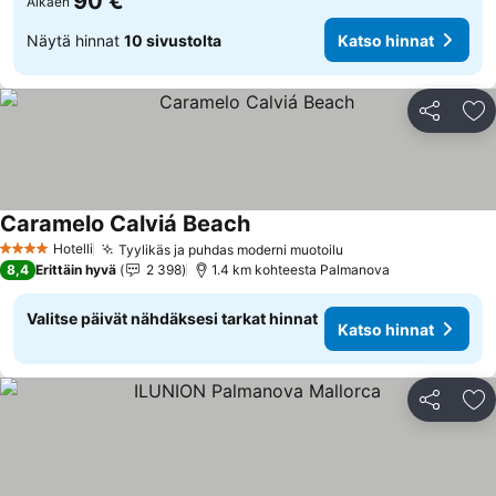
90 €
Alkaen
Näytä hinnat
10 sivustolta
Katso hinnat
Jaa
Li
Caramelo Calviá Beach
Hotelli
Tyylikäs ja puhdas moderni muotoilu
4 Tähtiluokitus
8,4
Erittäin hyvä
2 398
1.4 km kohteesta Palmanova
Valitse päivät nähdäksesi tarkat hinnat
Katso hinnat
Jaa
Li