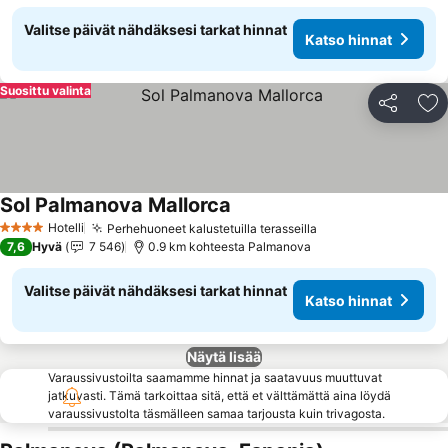
Valitse päivät nähdäksesi tarkat hinnat
Katso hinnat
Suosittu valinta
Jaa
Li
Sol Palmanova Mallorca
Hotelli
Perhehuoneet kalustetuilla terasseilla
4 Tähtiluokitus
7,6
Hyvä
7 546
0.9 km kohteesta Palmanova
Valitse päivät nähdäksesi tarkat hinnat
Katso hinnat
Näytä lisää
Varaussivustoilta saamamme hinnat ja saatavuus muuttuvat
jatkuvasti. Tämä tarkoittaa sitä, että et välttämättä aina löydä
varaussivustolta täsmälleen samaa tarjousta kuin trivagosta.