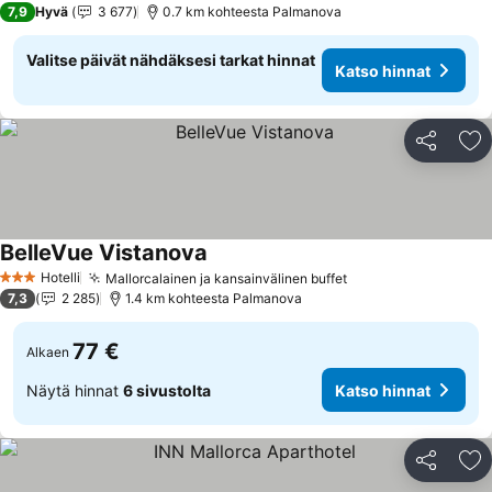
7,9
Hyvä
3 677
0.7 km kohteesta Palmanova
Valitse päivät nähdäksesi tarkat hinnat
Katso hinnat
Jaa
Li
BelleVue Vistanova
Hotelli
Mallorcalainen ja kansainvälinen buffet
3 Tähtiluokitus
7,3
2 285
1.4 km kohteesta Palmanova
77 €
Alkaen
Näytä hinnat
6 sivustolta
Katso hinnat
Jaa
Li