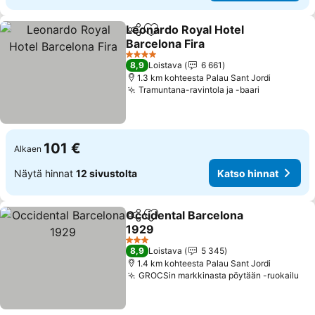
Leonardo Royal Hotel
Jaa
Lisää suosikkeihin
Barcelona Fira
Katso hinnat
4 Tähtiluokitus
8,9
Loistava
6 661
1.3 km kohteesta Palau Sant Jordi
Tramuntana-ravintola ja -baari
Katso hinn
101 €
Alkaen
Näytä hinnat
12 sivustolta
Katso hinnat
Occidental Barcelona
Jaa
Lisää suosikkeihin
1929
Katso hinnat
3 Tähtiluokitus
8,9
Loistava
5 345
1.4 km kohteesta Palau Sant Jordi
GROCSin markkinasta pöytään -ruokailu
Kat