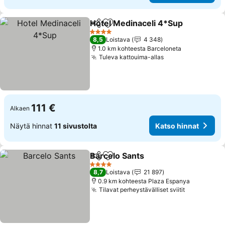
Hotel Medinaceli 4*Sup
Jaa
Lisää suosikkeihin
Ka
4 Tähtiluokitus
8,5
Loistava
4 348
1.0 km kohteesta Barceloneta
Tuleva kattouima-allas
Katso hinnat
111 €
Alkaen
Näytä hinnat
11 sivustolta
Katso hinnat
Barcelo Sants
Jaa
Lisää suosikkeihin
Katso hinnat
4 Tähtiluokitus
8,7
Loistava
21 897
0.9 km kohteesta Plaza Espanya
Tilavat perheystävälliset sviitit
Katso hinn