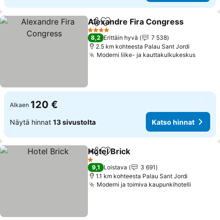
Alexandre Fira Congress
Jaa
Lisää suosikkeihin
K
4 Tähtiluokitus
8,2
Erittäin hyvä
7 538
2.5 km kohteesta Palau Sant Jordi
Moderni liike- ja kauttakulkukeskus
Katso 
120 €
Alkaen
Näytä hinnat
13 sivustolta
Katso hinnat
Hotel Brick
Jaa
Lisää suosikkeihin
Katso hinnat
1 Tähtiluokitus
9,1
Loistava
3 691
1.1 km kohteesta Palau Sant Jordi
Moderni ja toimiva kaupunkihotelli
Katso h