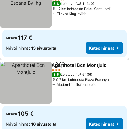
Katso hinnat
4 Tähtiluokitus
8,8
Loistava
11 140
1.2 km kohteesta Palau Sant Jordi
Tilavat King-sviitit
Katso hinnat
117 €
Alkaen
Näytä hinnat
13 sivustolta
Katso hinnat
Aparthotel Bcn Montjuic
Jaa
Lisää suosikkeihin
Ka
3 Tähtiluokitus
8,5
Loistava
6 186
0.7 km kohteesta Plaza Espanya
Moderni ja siisti muotoilu
Katso hinnat
105 €
Alkaen
Näytä hinnat
10 sivustolta
Katso hinnat