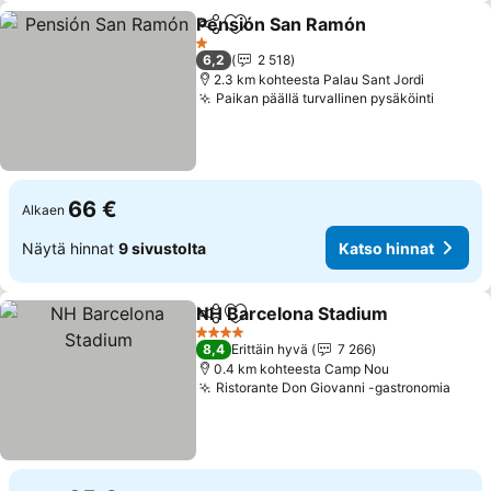
Pensión San Ramón
Jaa
Lisää suosikkeihin
Katso 
1 Tähtiluokitus
6,2
2 518
2.3 km kohteesta Palau Sant Jordi
Paikan päällä turvallinen pysäköinti
Katso 
66 €
Alkaen
Näytä hinnat
9 sivustolta
Katso hinnat
NH Barcelona Stadium
Jaa
Lisää suosikkeihin
Kat
4 Tähtiluokitus
8,4
Erittäin hyvä
7 266
0.4 km kohteesta Camp Nou
Ristorante Don Giovanni -gastronomia
Kats