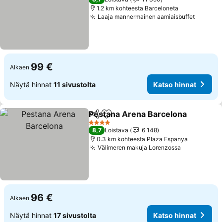
1.2 km kohteesta Barceloneta
Laaja mannermainen aamiaisbuffet
Katso h
99 €
Alkaen
Näytä hinnat
11 sivustolta
Katso hinnat
Pestana Arena Barcelona
Jaa
Lisää suosikkeihin
4 Tähtiluokitus
8,7
Loistava
6 148
0.3 km kohteesta Plaza Espanya
Välimeren makuja Lorenzossa
Katso hinn
96 €
Alkaen
Näytä hinnat
17 sivustolta
Katso hinnat