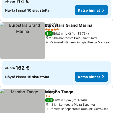
114 €
Alkaen
Näytä hinnat
10 sivustolta
Katso hinnat
Eurostars Grand Marina
Jaa
Lisää suosikkeihin
Ka
5 Tähtiluokitus
8,4
Erittäin hyvä
13 734
2.5 km kohteesta Palau Sant Jordi
Välimerellistä fine diningia Aire de Marissa
Ka
162 €
Alkaen
Näytä hinnat
15 sivustolta
Katso hinnat
Mambo Tango
Jaa
Lisää suosikkeihin
Katso hinna
2 Tähtiluokitus
8,0
Erittäin hyvä
4 146
1.4 km kohteesta Plaza Espanya
Päivittäiset opastetut kaupunkikierrokset
Ka