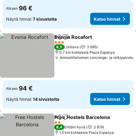
96 €
Alkaen
Näytä hinnat
7 sivustolta
Katso hinnat
Evenia Rocafort
Jaa
Lisää suosikkeihin
Katso hinn
3 Tähtiluokitus
8,5
Loistava
3 685
0.7 km kohteesta Plaza Espanya
Ammattitaitoinen concierge- ja retkipalvelu
K
94 €
Alkaen
Näytä hinnat
14 sivustolta
Katso hinnat
Free Hostels Barcelona
Jaa
Lisää suosikkeihin
Ka
2 Tähtiluokitus
8,4
Erittäin hyvä
3 819
1.5 km kohteesta Plaza Espanya