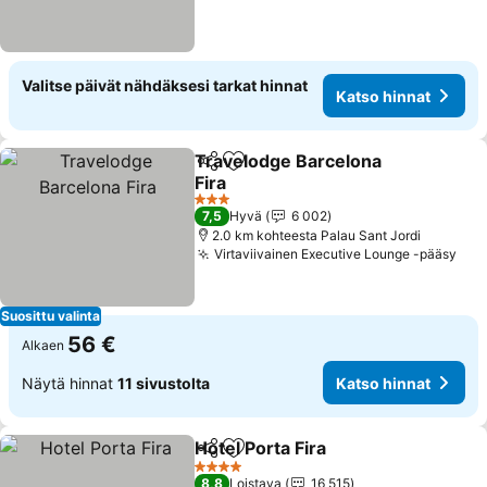
Valitse päivät nähdäksesi tarkat hinnat
Katso hinnat
Travelodge Barcelona
Jaa
Lisää suosikkeihin
Fira
Katso hinnat
3 Tähtiluokitus
7,5
Hyvä
6 002
2.0 km kohteesta Palau Sant Jordi
Virtaviivainen Executive Lounge -pääsy
Kat
Suosittu valinta
56 €
Alkaen
Näytä hinnat
11 sivustolta
Katso hinnat
Hotel Porta Fira
Jaa
Lisää suosikkeihin
Katso hinn
4 Tähtiluokitus
8,8
Loistava
16 515