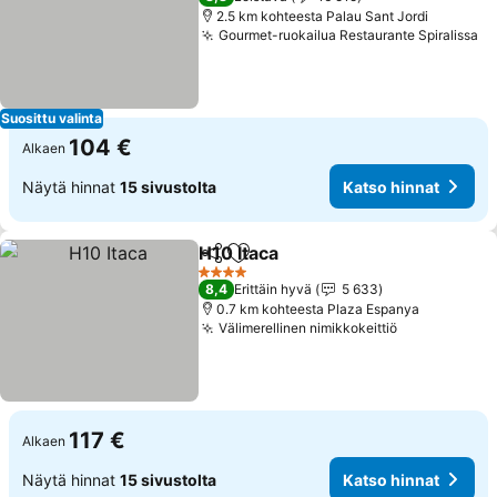
2.5 km kohteesta Palau Sant Jordi
Gourmet-ruokailua Restaurante Spiralissa
Ka
Suosittu valinta
104 €
Alkaen
Näytä hinnat
15 sivustolta
Katso hinnat
H10 Itaca
Jaa
Lisää suosikkeihin
Katso hinnat
4 Tähtiluokitus
8,4
Erittäin hyvä
5 633
0.7 km kohteesta Plaza Espanya
Välimerellinen nimikkokeittiö
Katso hinna
117 €
Alkaen
Näytä hinnat
15 sivustolta
Katso hinnat