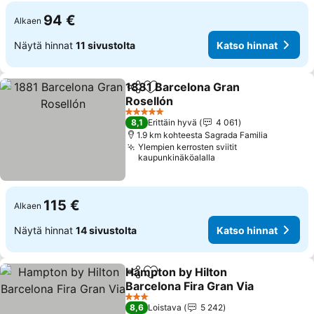
94 €
Alkaen
Näytä hinnat
11 sivustolta
Katso hinnat
1881 Barcelona Gran
Jaa
Lisää suosikkeihin
Rosellón
Katso hinnat
5 Tähtiluokitus
8,1
Erittäin hyvä
4 061
1.9 km kohteesta Sagrada Familia
Ylempien kerrosten sviitit
kaupunkinäköalalla
115 €
Alkaen
Näytä hinnat
14 sivustolta
Katso hinnat
Hampton by Hilton
Jaa
Lisää suosikkeihin
Barcelona Fira Gran Via
Katso hinnat
3 Tähtiluokitus
8,6
Loistava
5 242