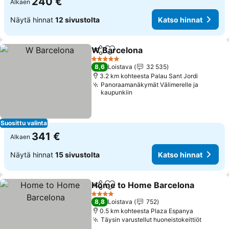
240 €
Alkaen
Näytä hinnat
12 sivustolta
Katso hinnat
W Barcelona
Jaa
Lisää suosikkeihin
Katso hinnat
5 Tähtiluokitus
8,6
Loistava
32 535
3.2 km kohteesta Palau Sant Jordi
Panoraamanäkymät Välimerelle ja
kaupunkiin
Suosittu valinta
341 €
Alkaen
Näytä hinnat
15 sivustolta
Katso hinnat
Home to Home Barcelona
Jaa
Lisää suosikkeihin
4 Tähtiluokitus
8,8
Loistava
752
0.5 km kohteesta Plaza Espanya
Täysin varustellut huoneistokeittiöt
Katso 