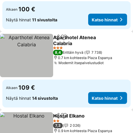
100 €
Alkaen
Näytä hinnat
11 sivustolta
Katso hinnat
Aparthotel Atenea
Jaa
Lisää suosikkeihin
Calabria
Katso hinnat
3 Tähtiluokitus
8,4
Erittäin hyvä
7 738
0.7 km kohteesta Plaza Espanya
Modernit itsepalvelustudiot
Katso hinnat
109 €
Alkaen
Näytä hinnat
14 sivustolta
Katso hinnat
Hostal Elkano
Jaa
Lisää suosikkeihin
Katso hinnat
2 Tähtiluokitus
7,3
2 026
0.9 km kohteesta Plaza Espanya