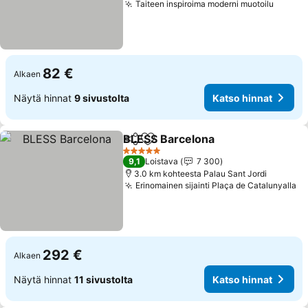
Taiteen inspiroima moderni muotoilu
Katso 
82 €
Alkaen
Näytä hinnat
9 sivustolta
Katso hinnat
BLESS Barcelona
Jaa
Lisää suosikkeihin
Katso hin
5 Tähtiluokitus
9,1
Loistava
7 300
3.0 km kohteesta Palau Sant Jordi
Erinomainen sijainti Plaça de Catalunyalla
Ka
292 €
Alkaen
Näytä hinnat
11 sivustolta
Katso hinnat