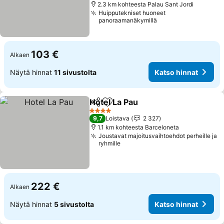
2.3 km kohteesta Palau Sant Jordi
Huipputekniset huoneet
panoraamanäkymillä
103 €
Alkaen
Näytä hinnat
11 sivustolta
Katso hinnat
Hotel La Pau
Jaa
Lisää suosikkeihin
Katso hinnat
4 Tähtiluokitus
9,7
Loistava
2 327
1.1 km kohteesta Barceloneta
Joustavat majoitusvaihtoehdot perheille ja
ryhmille
222 €
Alkaen
Näytä hinnat
5 sivustolta
Katso hinnat