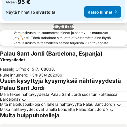
95 €
Alkaen
Näytä hinnat
15 sivustolta
Katso hinnat
Näytä lisää
Varaussivustoilta saamamme hinnat ja saatavuus muuttuvat
jatkuvasti. Tämä tarkoittaa sitä, että et välttämättä aina löydä
varaussivustolta täsmälleen samaa tarjousta kuin trivagosta.
Palau Sant Jordi (Barcelona, Espanja)
Yhteystiedot
Passeig Olímpic, 5-7
,
08038
,
Puhelinnumero
:
+34(93)4262089
Usein kysyttyjä kysymyksiä nähtävyydestä
Palau Sant Jordi
Mikä tekee nähtävyydestä Palau Sant Jordi suositun kohteessa
Barcelona?
Mitä majoituspaikkoja on lähellä nähtävyyttä Palau Sant Jordi?
Mitkä nähtävyydet ovat lähellä kohdetta Palau Sant Jordi?
Muita huippuhotelleja