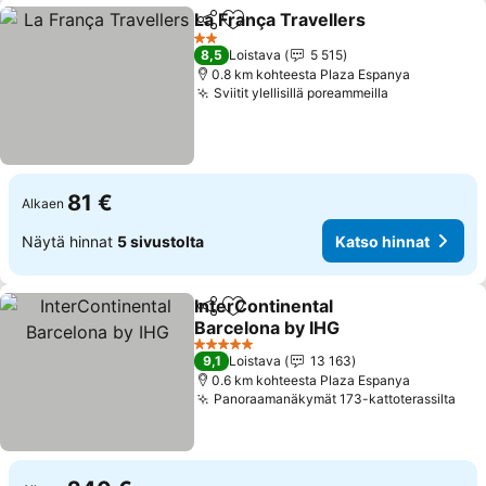
La França Travellers
Jaa
Lisää suosikkeihin
Katso 
2 Tähtiluokitus
8,5
Loistava
5 515
0.8 km kohteesta Plaza Espanya
Sviitit ylellisillä poreammeilla
Katso hinna
81 €
Alkaen
Näytä hinnat
5 sivustolta
Katso hinnat
InterContinental
Jaa
Lisää suosikkeihin
Barcelona by IHG
Katso hinnat
5 Tähtiluokitus
9,1
Loistava
13 163
0.6 km kohteesta Plaza Espanya
Panoraamanäkymät 173-kattoterassilta
Kat