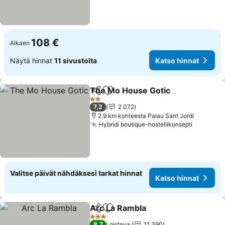
108 €
Alkaen
Näytä hinnat
11 sivustolta
Katso hinnat
The Mo House Gotic
Jaa
Lisää suosikkeihin
Katso
2 Tähtiluokitus
7,2
2 072
2.9 km kohteesta Palau Sant Jordi
Hybridi boutique-hostellikonsepti
Katso hi
Valitse päivät nähdäksesi tarkat hinnat
Katso hinnat
Arc La Rambla
Jaa
Lisää suosikkeihin
Katso hinna
3 Tähtiluokitus
8,7
Loistava
11 390