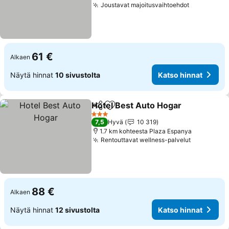
Joustavat majoitusvaihtoehdot
Katso hinn
61 €
Alkaen
Näytä hinnat
10 sivustolta
Katso hinnat
Hotel Best Auto Hogar
Jaa
Lisää suosikkeihin
Kat
3 Tähtiluokitus
7,5
Hyvä
10 319
1.7 km kohteesta Plaza Espanya
Rentouttavat wellness-palvelut
Katso hin
88 €
Alkaen
Näytä hinnat
12 sivustolta
Katso hinnat