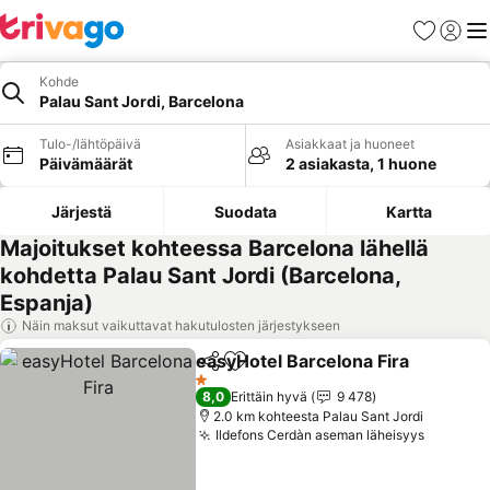
Suosikit
Kirjaud
Val
Kohde
Palau Sant Jordi, Barcelona
Tulo-/lähtöpäivä
Asiakkaat ja huoneet
Päivämäärät
2 asiakasta, 1 huone
Järjestä
Suodata
Kartta
Majoitukset kohteessa Barcelona lähellä
kohdetta Palau Sant Jordi (Barcelona,
Espanja)
Näin maksut vaikuttavat hakutulosten järjestykseen
easyHotel Barcelona Fira
Jaa
Lisää suosikkeihin
K
1 Tähtiluokitus
8,0
Erittäin hyvä
9 478
2.0 km kohteesta Palau Sant Jordi
Ildefons Cerdàn aseman läheisyys
Katso h