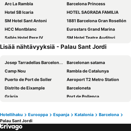
Arc La Rambla
Barcelona Princess
Hotel SB Icaria
HOTEL SAGRADA FAMILIA
SM Hotel Sant Antoni
1881 Barcelona Gran Rosellón
HCC Montblanc
Eurostars Grand Marina
Sallés Hotel Pere IV
SM Hotel Teatre Auditori
Lisää nähtävyyksiä - Palau Sant Jordi
Catalonia Avinyo
Leonardo Royal Hotel Barcelona Fira
Travelodge Barcelona Poblenou
Ikonik Ramblas
Josep Tarradellas Barcelona–El Prat Airport
Barcelonan satama
Barcelona Airport Hotel
Ilunion Les Corts Spa
Camp Nou
Rambla de Catalunya
Hotel SB Diagonal Zero
Hotel Casa Lit Barcelona
Puerto de Port de Soller
Aeroport T2 Metro Station
Hotel Continental Barcelona
Catalonia Park Putxet
Distrito de Eixample
Barceloneta
Hotel & Spa Villa Olimpica Suites
Leonardo Royal Hotel Barcelona Forum
Gràcia
Port de Pollença
Barcelo Raval
Hotel Astoria
Barcelona Sants Metro Station
Sagrada Familia
Hotel Nouvel
Hotel Balmoral
Barri Gòtic
Plaça Catalunya
Hotel Alimara
BYPILLOW Mothern
Hotellihaku
Eurooppa
Espanja
Katalonia
Barcelona
Palau Sant Jordi
Port de Alcudia
Palau Sant Jordi
HCC Taber
Hotel Rec Barcelona - Adults Only
Plaza Catalunya
El Poblenou
Hotel Best Aranea
NH Sants Barcelona