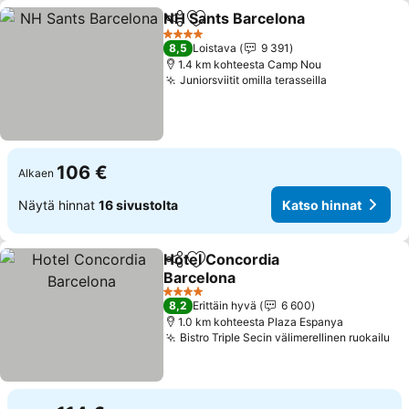
NH Sants Barcelona
Jaa
Lisää suosikkeihin
Katso 
4 Tähtiluokitus
8,5
Loistava
9 391
1.4 km kohteesta Camp Nou
Juniorsviitit omilla terasseilla
Katso hinna
106 €
Alkaen
Näytä hinnat
16 sivustolta
Katso hinnat
Hotel Concordia
Jaa
Lisää suosikkeihin
Barcelona
Katso hinnat
4 Tähtiluokitus
8,2
Erittäin hyvä
6 600
1.0 km kohteesta Plaza Espanya
Bistro Triple Secin välimerellinen ruokailu
Ka