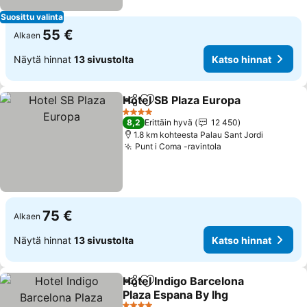
Suosittu valinta
55 €
Alkaen
Näytä hinnat
13 sivustolta
Katso hinnat
Hotel SB Plaza Europa
Jaa
Lisää suosikkeihin
Kats
4 Tähtiluokitus
8,2
Erittäin hyvä
12 450
1.8 km kohteesta Palau Sant Jordi
Punt i Coma -ravintola
Katso hinnat
75 €
Alkaen
Näytä hinnat
13 sivustolta
Katso hinnat
Hotel Indigo Barcelona
Jaa
Lisää suosikkeihin
Plaza Espana By Ihg