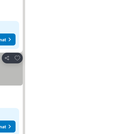
nat
Lisää suosikkeihin
Jaa
nat