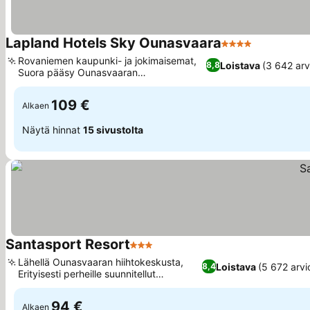
Lapland Hotels Sky Ounasvaara
4 Tähtiluokitus
Katso hinn
Rovaniemen kaupunki- ja jokimaisemat,
Loistava
(3 642 arv
8,8
Suora pääsy Ounasvaaran
Katso hinnat
laskettelurinteille
109 €
Alkaen
Näytä hinnat
15 sivustolta
Santasport Resort
3 Tähtiluokitus
Katso hinnat
Lähellä Ounasvaaran hiihtokeskusta,
Loistava
(5 672 arvi
8,4
Erityisesti perheille suunnitellut
Katso hinnat
mukavuudet
94 €
Alkaen