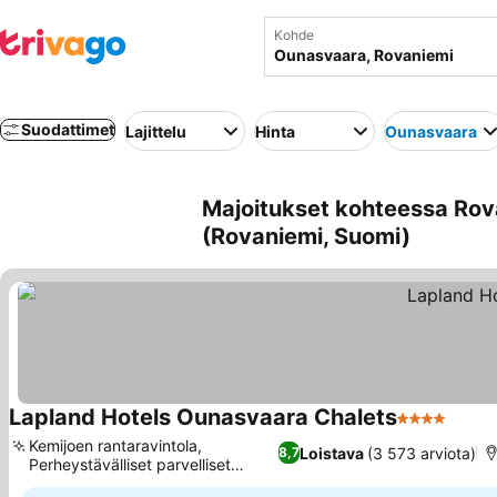
Kohde
Suodattimet
Lajittelu
Hinta
Ounasvaara
Majoitukset kohteessa Rov
(Rovaniemi, Suomi)
Lapland Hotels Ounasvaara Chalets
4 Tähtiluoki
Katso
Kemijoen rantaravintola,
Loistava
(3 573 arviota)
8,7
Perheystävälliset parvelliset
Katso hinnat
huoneistot