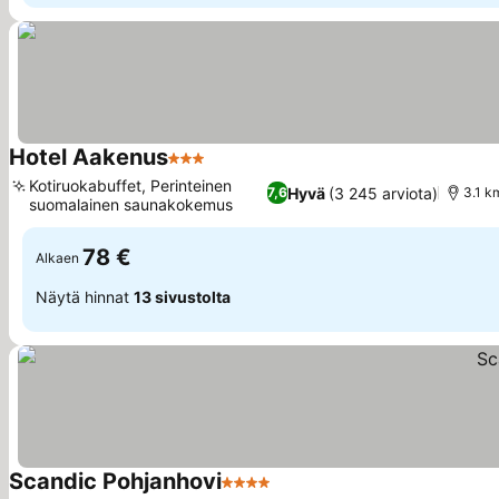
Hotel Aakenus
3 Tähtiluokitus
Katso hinnat
Kotiruokabuffet, Perinteinen
Hyvä
(3 245 arviota)
7,6
3.1 k
suomalainen saunakokemus
Katso hinnat
78 €
Alkaen
Näytä hinnat
13 sivustolta
Scandic Pohjanhovi
4 Tähtiluokitus
Katso hinnat