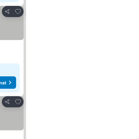
Lisää suosikkeihin
Jaa
nat
Lisää suosikkeihin
Jaa