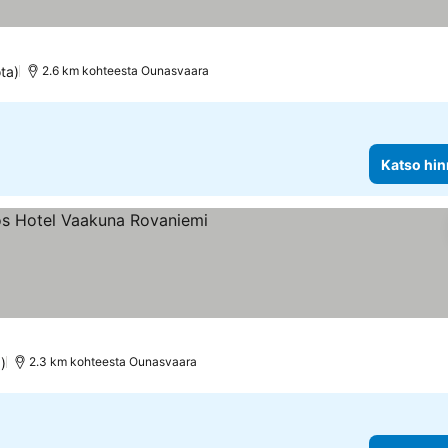
ta)
2.6 km kohteesta Ounasvaara
Katso hin
iluokitus
Katso hinnat
)
2.3 km kohteesta Ounasvaara