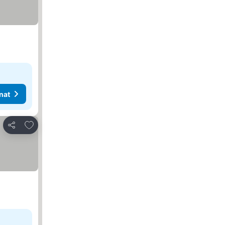
nat
Lisää suosikkeihin
Jaa