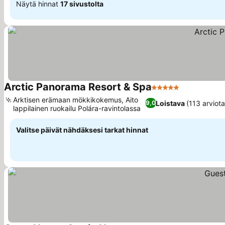
Näytä hinnat
17 sivustolta
Arctic Panorama Resort & Spa
5 Tähtiluokitus
Katso hinna
Arktisen erämaan mökkikokemus, Aito
Loistava
(113 arviota
9,0
lappilainen ruokailu Polára-ravintolassa
Katso hinnat
Valitse päivät nähdäksesi tarkat hinnat