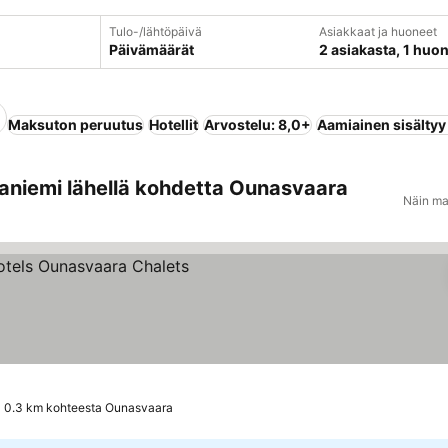
Tulo-/lähtöpäivä
Asiakkaat ja huoneet
Päivämäärät
2 asiakasta, 1 huo
Maksuton peruutus
Hotellit
Arvostelu: 8,0+
Aamiainen sisältyy
aniemi lähellä kohdetta Ounasvaara
Näin ma
tus
 hinnat
0.3 km kohteesta Ounasvaara