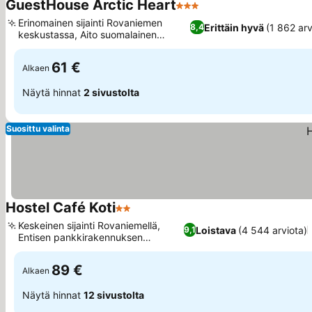
GuestHouse Arctic Heart
3 Tähtiluokitus
Katso hinnat
Erinomainen sijainti Rovaniemen
Erittäin hyvä
(1 862 arv
8,4
keskustassa, Aito suomalainen
Katso hinnat
saunaelämys
61 €
Alkaen
Näytä hinnat
2 sivustolta
Suosittu valinta
Hostel Café Koti
2 Tähtiluokitus
Katso hinnat
Keskeinen sijainti Rovaniemellä,
Loistava
(4 544 arviota)
9,1
Entisen pankkirakennuksen
Katso hinnat
viehätys
89 €
Alkaen
Näytä hinnat
12 sivustolta