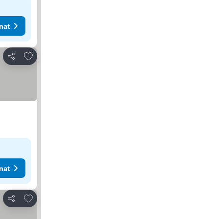
nat
Lisää suosikkeihin
Jaa
nat
Lisää suosikkeihin
Jaa