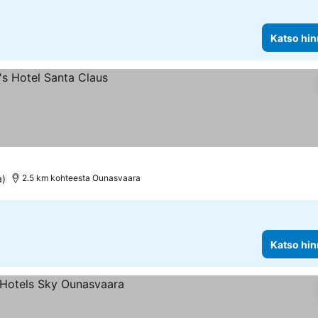
Katso hin
a)
2.5 km kohteesta Ounasvaara
Katso hin