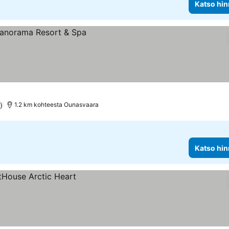
Katso hin
t
)
1.2 km kohteesta Ounasvaara
Katso hin