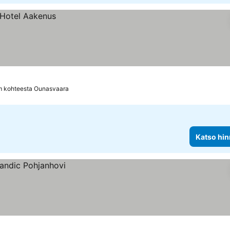
m kohteesta Ounasvaara
Katso hin