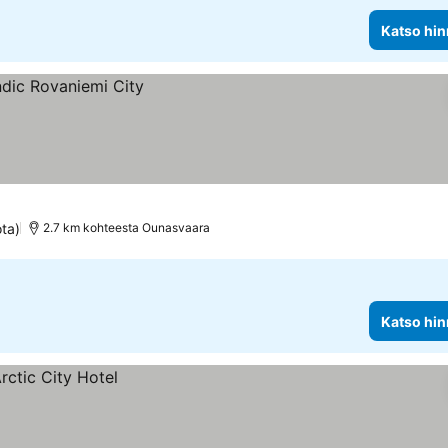
Katso hin
ta)
2.7 km kohteesta Ounasvaara
Katso hin