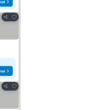
nat
Lisää suosikkeihin
Jaa
nat
Lisää suosikkeihin
Jaa