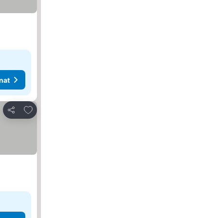
nat
Lisää suosikkeihin
Jaa