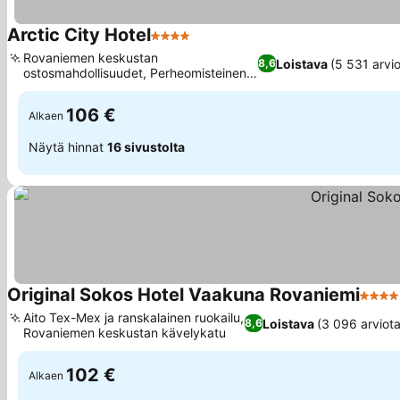
Arctic City Hotel
4 Tähtiluokitus
Katso hinnat
Rovaniemen keskustan
Loistava
(5 531 arvio
8,6
ostosmahdollisuudet, Perheomisteinen
Katso hinnat
boutique-perintö
106 €
Alkaen
Näytä hinnat
16 sivustolta
Original Sokos Hotel Vaakuna Rovaniemi
4 Täht
Aito Tex-Mex ja ranskalainen ruokailu,
Loistava
(3 096 arviota
8,6
Rovaniemen keskustan kävelykatu
Katso hinnat
102 €
Alkaen