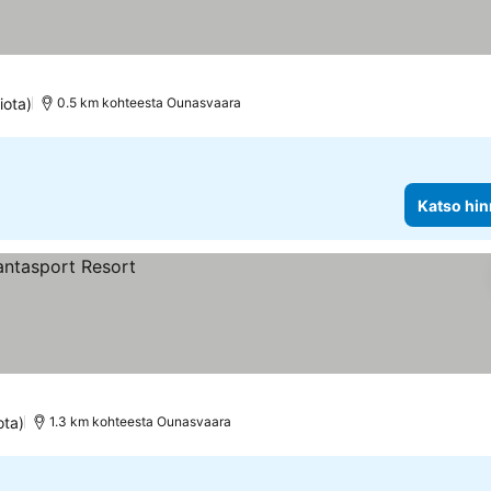
at
iota)
0.5 km kohteesta Ounasvaara
Katso hin
ota)
1.3 km kohteesta Ounasvaara