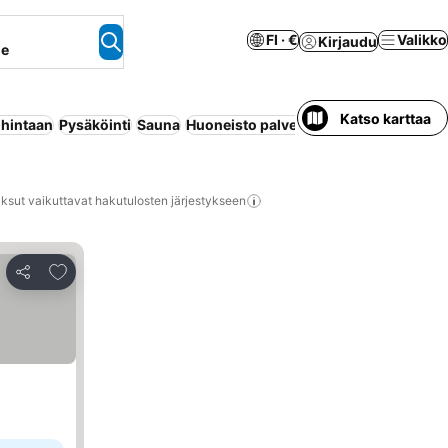
FI · €
Valikko
Kirjaudu
ne
Katso karttaa
 hintaan
Pysäköinti
Sauna
Huoneisto palveluilla
Koko talo/asunt
ksut vaikuttavat hakutulosten järjestykseen
Lisää suosikkeihin
Jaa