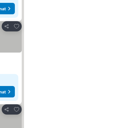
nat
Lisää suosikkeihin
Jaa
nat
Lisää suosikkeihin
Jaa