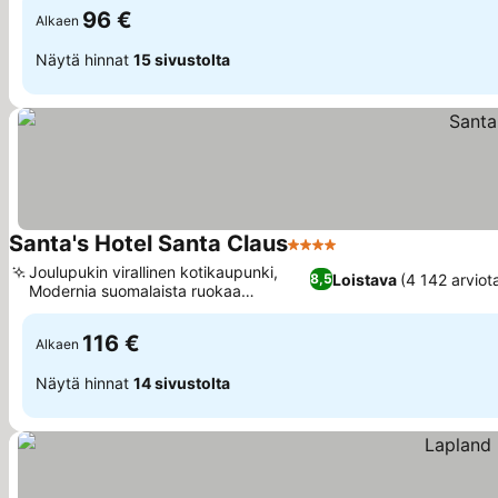
96 €
Alkaen
Näytä hinnat
15 sivustolta
Santa's Hotel Santa Claus
4 Tähtiluokitus
Katso hinnat
Joulupukin virallinen kotikaupunki,
Loistava
(4 142 arviot
8,5
Modernia suomalaista ruokaa
Katso hinnat
Gaissassa
116 €
Alkaen
Näytä hinnat
14 sivustolta