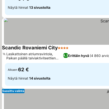
Näytä hinnat
13 sivustolta
Scandic Rovaniemi City
4 Tähtiluokitus
Katso hinnat
Lasikattoinen atriumravintola,
Erittäin hyvä
(4 860 arvio
8,3
Paikan päällä talviaktiviteettien
Katso hinnat
vuokraus
62 €
Alkaen
Näytä hinnat
14 sivustolta
Suosittu valinta