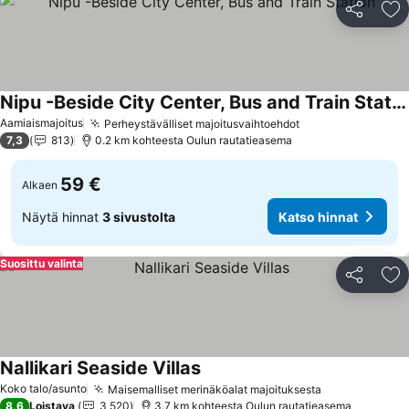
Jaa
Li
Nipu -Beside City Center, Bus and Train Station
Katso hinnat
Aamiaismajoitus
Perheystävälliset majoitusvaihtoehdot
Katso hinnat
7,3
813
0.2 km kohteesta Oulun rautatieasema
59 €
Alkaen
Näytä hinnat
3 sivustolta
Katso hinnat
Suosittu valinta
Jaa
Li
Nallikari Seaside Villas
Katso hinnat
Koko talo/asunto
Maisemalliset merinäköalat majoituksesta
Katso hinnat
8,6
Loistava
3 520
3.7 km kohteesta Oulun rautatieasema