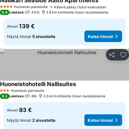
Nallikari Seaside Aalto Apartments
Katso hinnat
Huoneisto palveluilla
Kätevä pääsy Oulun keskustaan
Katso hinn
4 Tähtiluokitus
8,8
Loistava
443
3.8 km kohteesta Oulun rautatieasema
139 €
Alkaen
Näytä hinnat
5 sivustolta
Katso hinnat
Jaa
Li
Huoneistohotelli Nallisuites
Katso hinnat
Huoneisto palveluilla
3 Tähtiluokitus
9,2
Loistava
86
3.5 km kohteesta Oulun rautatieasema
93 €
Alkaen
Näytä hinnat
2 sivustolta
Katso hinnat