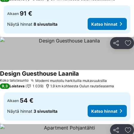
91 €
Alkaen
Näytä hinnat
8 sivustolta
Katso hinnat
Jaa
Li
Design Guesthouse Laanila
Katso hinnat
Koko talo/asunto
Moderni muotoilu harkituilla mukavuuksilla
Katso hinna
9,3
Loistava
1 039
1.9 km kohteesta Oulun rautatieasema
54 €
Alkaen
Näytä hinnat
3 sivustolta
Katso hinnat
Jaa
Li