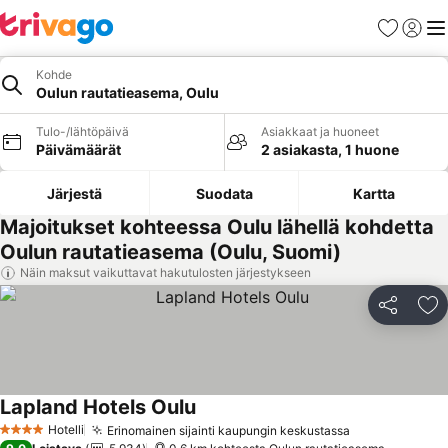
Suosikit
Kirjaud
Val
Kohde
Oulun rautatieasema, Oulu
Tulo-/lähtöpäivä
Asiakkaat ja huoneet
Päivämäärät
2 asiakasta, 1 huone
Järjestä
Suodata
Kartta
Majoitukset kohteessa Oulu lähellä kohdetta
Oulun rautatieasema (Oulu, Suomi)
Näin maksut vaikuttavat hakutulosten järjestykseen
Jaa
Li
Lapland Hotels Oulu
Katso hinnat
Hotelli
Erinomainen sijainti kaupungin keskustassa
Katso hinnat
4 Tähtiluokitus