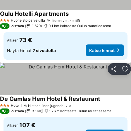
Oulu Hotelli Apartments
Katso hinnat
Huoneisto palveluilla
Itsepalvelukeittiö
Katso hinnat
3 Tähtiluokitus
8,8
Loistava
1 629
0.1 km kohteesta Oulun rautatieasema
73 €
Alkaen
Näytä hinnat
7 sivustolta
Katso hinnat
Jaa
Li
De Gamlas Hem Hotel & Restaurant
Katso hinnat
Hotelli
Historiallinen jugendhuvila
Katso hinnat
3 Tähtiluokitus
8,8
Loistava
3 160
1.2 km kohteesta Oulun rautatieasema
107 €
Alkaen