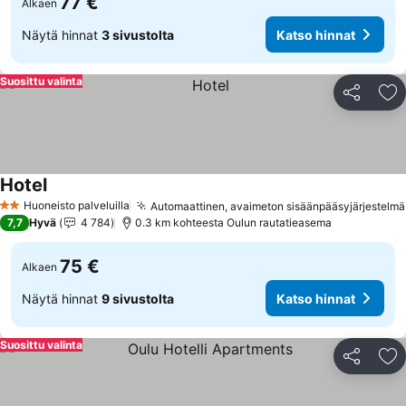
77 €
Alkaen
Näytä hinnat
3 sivustolta
Katso hinnat
Suosittu valinta
Jaa
Li
Hotel
Katso hinnat
Huoneisto palveluilla
Automaattinen, avaimeton sisäänpääsyjärjestelmä
2 Tähtiluokitus
7,7
Hyvä
4 784
0.3 km kohteesta Oulun rautatieasema
75 €
Alkaen
Näytä hinnat
9 sivustolta
Katso hinnat
Suosittu valinta
Jaa
Li