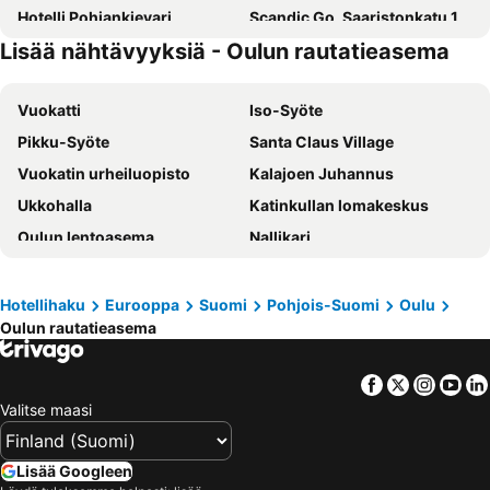
Hotelli Pohjankievari
Scandic Go, Saaristonkatu 1
Lisää nähtävyyksiä - Oulun rautatieasema
Finlandia Hotel Airport Oulu
Samantta Hotel & Restaurant
Minnan majoitus
Apartment Pohjantähti
Vuokatti
Iso-Syöte
Pikku-Syöte
Santa Claus Village
Vuokatin urheiluopisto
Kalajoen Juhannus
Ukkohalla
Katinkullan lomakeskus
Oulun lentoasema
Nallikari
Ounasvaara
Kemi Snowcastle
Jukupark Kalajoki
Oulun rautatieasema
Hotellihaku
Eurooppa
Suomi
Pohjois-Suomi
Oulu
Oulun rautatieasema
Arctic Circle
Ouluhalli
SantaPark
Rovaniemen rautatieasema
Facebook
Twitter
Insta
Yo
Rovaniemi 150
Rovaniemi Airport
Valitse maasi
Qstock
RanuaZoo
Kajaanin rautatieasema
Rovaniemen keskuskenttä
Lisää Googleen