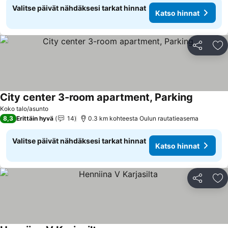
Valitse päivät nähdäksesi tarkat hinnat
Katso hinnat
Jaa
Li
City center 3-room apartment, Parking
Katso hi
Koko talo/asunto
8,3
Erittäin hyvä
14
0.3 km kohteesta Oulun rautatieasema
Valitse päivät nähdäksesi tarkat hinnat
Katso hinnat
Jaa
Li