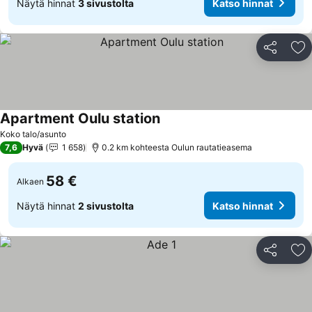
Näytä hinnat
3 sivustolta
Katso hinnat
Jaa
Li
Apartment Oulu station
Katso hinnat
Koko talo/asunto
7,6
Hyvä
1 658
0.2 km kohteesta Oulun rautatieasema
58 €
Alkaen
Näytä hinnat
2 sivustolta
Katso hinnat
Jaa
Li