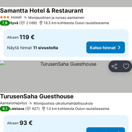
Samantta Hotel & Restaurant
Katso hinnat
Hotelli
Monipuolinen ja runsas aamiainen
Katso hinnat
3 Tähtiluokitus
7,9
Hyvä
2 066
19.3 km kohteesta Oulun rautatieasema
119 €
Alkaen
Näytä hinnat
11 sivustolta
Katso hinnat
Jaa
Li
TurusenSaha Guesthouse
Katso hinnat
Aamiaismajoitus
Monipuolisia ulkoilumahdollisuuksia
Katso hinnat
9,1
Loistava
627
1.4 km kohteesta Oulun rautatieasema
93 €
Alkaen