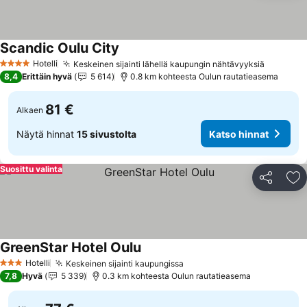
Scandic Oulu City
Katso hinnat
Hotelli
Keskeinen sijainti lähellä kaupungin nähtävyyksiä
Katso hi
4 Tähtiluokitus
8,4
Erittäin hyvä
5 614
0.8 km kohteesta Oulun rautatieasema
81 €
Alkaen
Näytä hinnat
15 sivustolta
Katso hinnat
Suosittu valinta
Jaa
Li
GreenStar Hotel Oulu
Katso hinnat
Hotelli
Keskeinen sijainti kaupungissa
Katso hinnat
3 Tähtiluokitus
7,8
Hyvä
5 339
0.3 km kohteesta Oulun rautatieasema