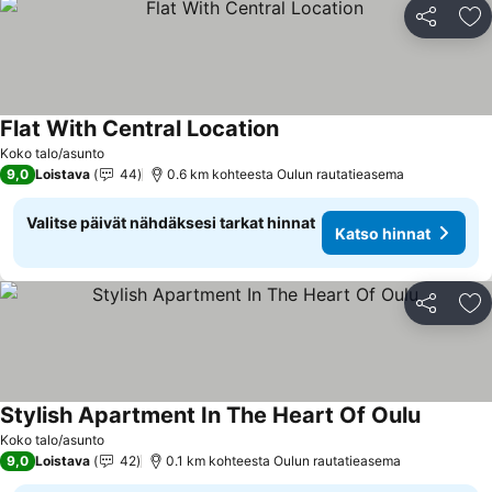
Jaa
Li
Flat With Central Location
Katso hinnat
Koko talo/asunto
9,0
Loistava
44
0.6 km kohteesta Oulun rautatieasema
Valitse päivät nähdäksesi tarkat hinnat
Katso hinnat
Jaa
Li
Stylish Apartment In The Heart Of Oulu
Katso hi
Koko talo/asunto
9,0
Loistava
42
0.1 km kohteesta Oulun rautatieasema