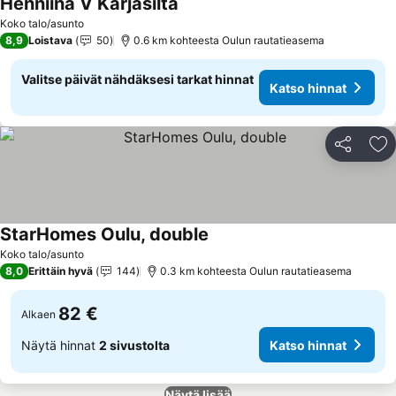
Henniina V Karjasilta
Katso hinnat
Koko talo/asunto
8,9
Loistava
50
0.6 km kohteesta Oulun rautatieasema
Valitse päivät nähdäksesi tarkat hinnat
Katso hinnat
Jaa
Li
StarHomes Oulu, double
Katso hinnat
Koko talo/asunto
8,0
Erittäin hyvä
144
0.3 km kohteesta Oulun rautatieasema
82 €
Alkaen
Näytä hinnat
2 sivustolta
Katso hinnat
Näytä lisää