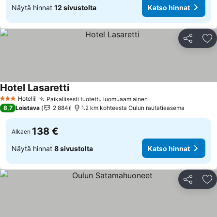
Näytä hinnat
12 sivustolta
Katso hinnat
Jaa
Li
Hotel Lasaretti
Katso hinnat
Hotelli
Paikallisesti tuotettu luomuaamiainen
Katso hinnat
3 Tähtiluokitus
8,7
Loistava
2 884
1.2 km kohteesta Oulun rautatieasema
138 €
Alkaen
Näytä hinnat
8 sivustolta
Katso hinnat
Jaa
Li