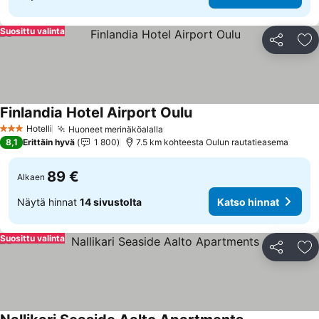
Suosittu valinta
Jaa
Li
Finlandia Hotel Airport Oulu
Katso hinnat
Hotelli
Huoneet merinäköalalla
Katso hinnat
3 Tähtiluokitus
8,1
Erittäin hyvä
1 800
7.5 km kohteesta Oulun rautatieasema
89 €
Alkaen
Näytä hinnat
14 sivustolta
Katso hinnat
Suosittu valinta
Jaa
Li