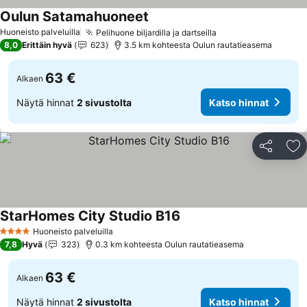
Oulun Satamahuoneet
Katso hinnat
Huoneisto palveluilla
Pelihuone biljardilla ja dartseilla
Katso hinnat
8,0
Erittäin hyvä
623
3.5 km kohteesta Oulun rautatieasema
63 €
Alkaen
Näytä hinnat
2 sivustolta
Katso hinnat
Jaa
Li
StarHomes City Studio B16
Katso hinnat
Huoneisto palveluilla
4 Tähtiluokitus
7,8
Hyvä
323
0.3 km kohteesta Oulun rautatieasema
63 €
Alkaen
Näytä hinnat
2 sivustolta
Katso hinnat