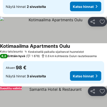
Näytä hinnat
2 sivustolta
Katso hinnat
Jaa
Li
Kotimaailma Apartments Oulu
Katso hinnat
Koko talo/asunto
Keskeisellä paikalla sijaitsevat huoneistot
Katso hinnat
8,2
Erittäin hyvä
1 878
0.6 km kohteesta Oulun rautatieasema
98 €
Alkaen
Näytä hinnat
3 sivustolta
Katso hinnat
Suosittu valinta
Jaa
Li