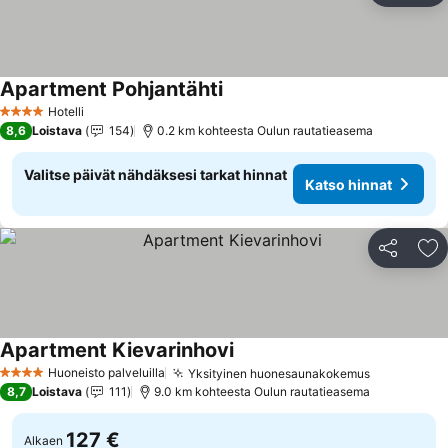
Apartment Pohjantähti
Katso hinnat
Hotelli
4 Tähtiluokitus
8,6
Loistava
154
0.2 km kohteesta Oulun rautatieasema
Valitse päivät nähdäksesi tarkat hinnat
Katso hinnat
Jaa
Li
Apartment Kievarinhovi
Katso hinnat
Huoneisto palveluilla
Yksityinen huonesaunakokemus
Katso hinn
4 Tähtiluokitus
8,7
Loistava
111
9.0 km kohteesta Oulun rautatieasema
127 €
Alkaen