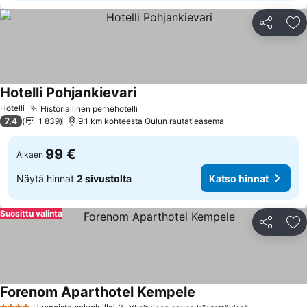
Jaa
Li
Hotelli Pohjankievari
Katso hinnat
Hotelli
Historiallinen perhehotelli
Katso hinnat
7,4
1 839
9.1 km kohteesta Oulun rautatieasema
99 €
Alkaen
Näytä hinnat
2 sivustolta
Katso hinnat
Suosittu valinta
Jaa
Li
Forenom Aparthotel Kempele
Katso hinnat