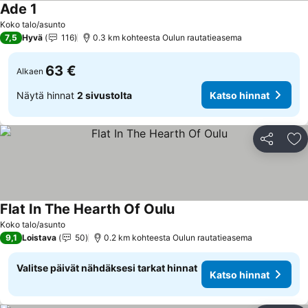
Ade 1
Katso hinnat
Koko talo/asunto
7,5
Hyvä
116
0.3 km kohteesta Oulun rautatieasema
63 €
Alkaen
Näytä hinnat
2 sivustolta
Katso hinnat
Jaa
Li
Flat In The Hearth Of Oulu
Katso hinnat
Koko talo/asunto
9,1
Loistava
50
0.2 km kohteesta Oulun rautatieasema
Valitse päivät nähdäksesi tarkat hinnat
Katso hinnat