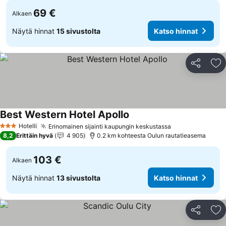
69 €
Alkaen
Näytä hinnat
15 sivustolta
Katso hinnat
Jaa
Li
Best Western Hotel Apollo
Katso hinnat
Hotelli
Erinomainen sijainti kaupungin keskustassa
Katso hinnat
3 Tähtiluokitus
8,2
Erittäin hyvä
4 905
0.2 km kohteesta Oulun rautatieasema
103 €
Alkaen
Näytä hinnat
13 sivustolta
Katso hinnat
Jaa
Li