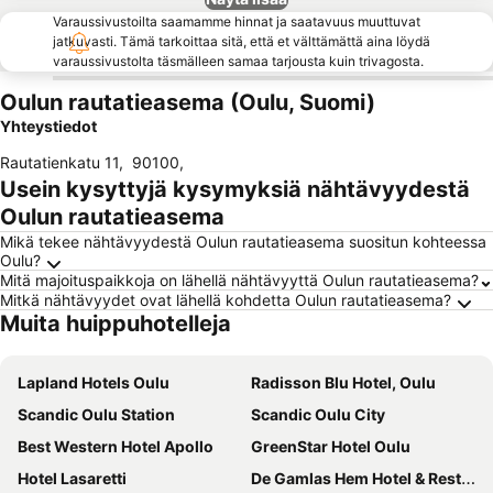
Varaussivustoilta saamamme hinnat ja saatavuus muuttuvat
jatkuvasti. Tämä tarkoittaa sitä, että et välttämättä aina löydä
varaussivustolta täsmälleen samaa tarjousta kuin trivagosta.
Oulun rautatieasema (Oulu, Suomi)
Yhteystiedot
Rautatienkatu 11
,
90100
,
Usein kysyttyjä kysymyksiä nähtävyydestä
Oulun rautatieasema
Mikä tekee nähtävyydestä Oulun rautatieasema suositun kohteessa
Oulu?
Mitä majoituspaikkoja on lähellä nähtävyyttä Oulun rautatieasema?
Mitkä nähtävyydet ovat lähellä kohdetta Oulun rautatieasema?
Muita huippuhotelleja
Lapland Hotels Oulu
Radisson Blu Hotel, Oulu
Scandic Oulu Station
Scandic Oulu City
Best Western Hotel Apollo
GreenStar Hotel Oulu
Hotel Lasaretti
De Gamlas Hem Hotel & Restaurant