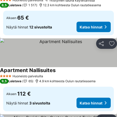
Huoneisto palveluilla
Yksityinen sauna käytettävissä
Katso hinn
4 Tähtiluokitus
8,5
Loistava
1 517
12.3 km kohteesta Oulun rautatieasema
65 €
Alkaen
Näytä hinnat
12 sivustolta
Katso hinnat
Jaa
Li
Apartment Nallisuites
Katso hinnat
Huoneisto palveluilla
4 Tähtiluokitus
9,5
Loistava
65
4.9 km kohteesta Oulun rautatieasema
112 €
Alkaen
Näytä hinnat
3 sivustolta
Katso hinnat