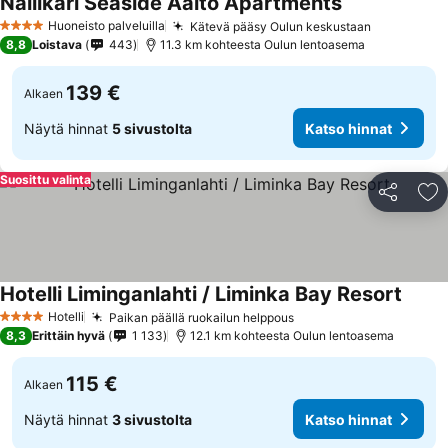
Nallikari Seaside Aalto Apartments
Huoneisto palveluilla
Kätevä pääsy Oulun keskustaan
4 Tähtiluokitus
8,8
Loistava
443
11.3 km kohteesta Oulun lentoasema
139 €
Alkaen
Näytä hinnat
5 sivustolta
Katso hinnat
Suosittu valinta
Jaa
Li
Hotelli Liminganlahti / Liminka Bay Resort
Hotelli
Paikan päällä ruokailun helppous
4 Tähtiluokitus
8,3
Erittäin hyvä
1 133
12.1 km kohteesta Oulun lentoasema
115 €
Alkaen
Näytä hinnat
3 sivustolta
Katso hinnat