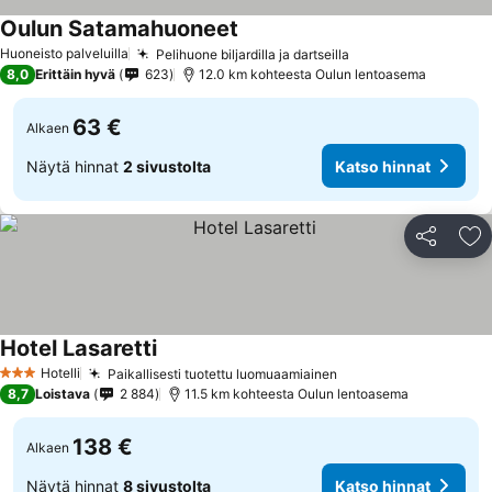
Oulun Satamahuoneet
Huoneisto palveluilla
Pelihuone biljardilla ja dartseilla
8,0
Erittäin hyvä
623
12.0 km kohteesta Oulun lentoasema
63 €
Alkaen
Näytä hinnat
2 sivustolta
Katso hinnat
Jaa
Li
Hotel Lasaretti
Hotelli
Paikallisesti tuotettu luomuaamiainen
3 Tähtiluokitus
8,7
Loistava
2 884
11.5 km kohteesta Oulun lentoasema
138 €
Alkaen
Näytä hinnat
8 sivustolta
Katso hinnat