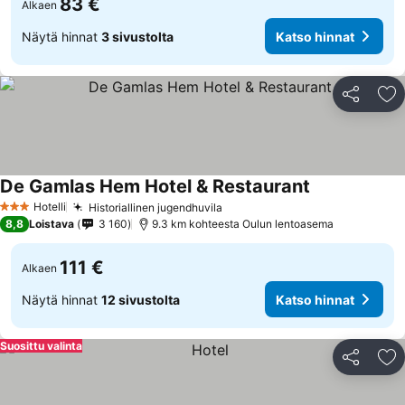
83 €
Alkaen
Näytä hinnat
3 sivustolta
Katso hinnat
Jaa
Li
De Gamlas Hem Hotel & Restaurant
Hotelli
Historiallinen jugendhuvila
3 Tähtiluokitus
8,8
Loistava
3 160
9.3 km kohteesta Oulun lentoasema
111 €
Alkaen
Näytä hinnat
12 sivustolta
Katso hinnat
Suosittu valinta
Jaa
Li