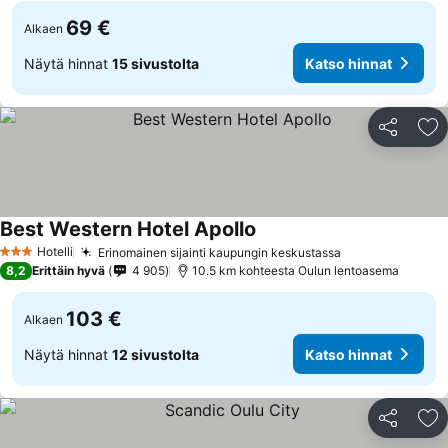
69 €
Alkaen
Näytä hinnat
15 sivustolta
Katso hinnat
Jaa
Li
Best Western Hotel Apollo
Hotelli
Erinomainen sijainti kaupungin keskustassa
3 Tähtiluokitus
8,2
Erittäin hyvä
4 905
10.5 km kohteesta Oulun lentoasema
103 €
Alkaen
Näytä hinnat
12 sivustolta
Katso hinnat
Jaa
Li