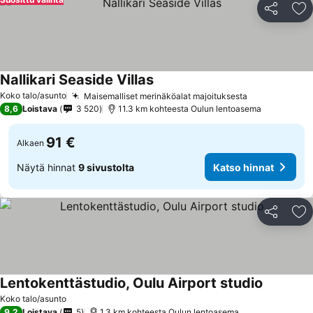
Jaa
Li
Nallikari Seaside Villas
Koko talo/asunto
Maisemalliset merinäköalat majoituksesta
8,6
Loistava
3 520
11.3 km kohteesta Oulun lentoasema
91 €
Alkaen
Näytä hinnat
9 sivustolta
Katso hinnat
Jaa
Li
Lentokenttästudio, Oulu Airport studio
Koko talo/asunto
9,2
Loistava
5
1.3 km kohteesta Oulun lentoasema