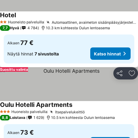
Hotel
Huoneisto palveluilla
Automaattinen, avaimeton sisäänpääsyjärjestelmä
2 Tähtiluokitus
7,7
Hyvä
4 784
10.3 km kohteesta Oulun lentoasema
77 €
Alkaen
Näytä hinnat
7 sivustolta
Katso hinnat
Suosittu valinta
Jaa
Li
Oulu Hotelli Apartments
Huoneisto palveluilla
Itsepalvelukeittiö
3 Tähtiluokitus
8,8
Loistava
1 629
10.5 km kohteesta Oulun lentoasema
73 €
Alkaen