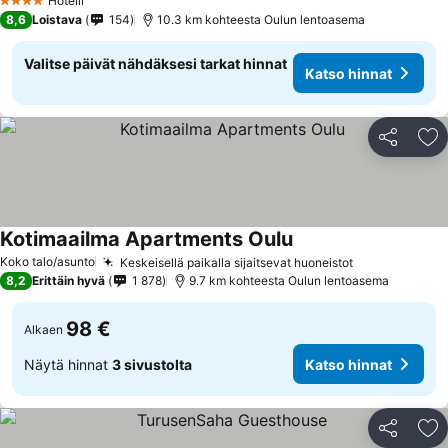
Hotelli
4 Tähtiluokitus
8,6
Loistava
154
10.3 km kohteesta Oulun lentoasema
Valitse päivät nähdäksesi tarkat hinnat
Katso hinnat
Jaa
Li
Kotimaailma Apartments Oulu
Koko talo/asunto
Keskeisellä paikalla sijaitsevat huoneistot
8,2
Erittäin hyvä
1 878
9.7 km kohteesta Oulun lentoasema
98 €
Alkaen
Näytä hinnat
3 sivustolta
Katso hinnat
Jaa
Li