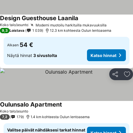
Design Guesthouse Laanila
Koko talo/asunto
Moderni muotoilu harkituilla mukavuuksilla
9,3
Loistava
1 039
12.3 km kohteesta Oulun lentoasema
54 €
Alkaen
Näytä hinnat
3 sivustolta
Katso hinnat
Jaa
Li
Oulunsalo Apartment
Koko talo/asunto
7,2
179
1.4 km kohteesta Oulun lentoasema
Valitse päivät nähdäksesi tarkat hinnat
Katso hinnat