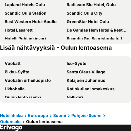
Lapland Hotels Oulu
Radisson Blu Hotel, Oulu
Scandic Oulu Station
Scandic Oulu City
Best Western Hotel Apollo
GreenStar Hotel Oulu
Hotel Lasaretti
De Gamlas Hem Hotel & Restaurant
Hotelli Pohjankievari
Scandic Go, Saaristonkatu 1
Lisää nähtävyyksiä - Oulun lentoasema
Finlandia Hotel Airport Oulu
Park Hotel Liminka
Hotelli Liminganlahti / Liminka Bay Resort
Minnan majoitus
Vuokatti
Iso-Syöte
Apartment Pohjantähti
Pikku-Syöte
Santa Claus Village
Vuokatin urheiluopisto
Kalajoen Juhannus
Ukkohalla
Katinkullan lomakeskus
Oulun lentoasema
Nallikari
Ounasvaara
Kemi Snowcastle
Jukupark Kalajoki
Oulun rautatieasema
Hotellihaku
Eurooppa
Suomi
Pohjois-Suomi
Oulunsalo
Oulun lentoasema
Arctic Circle
Ouluhalli