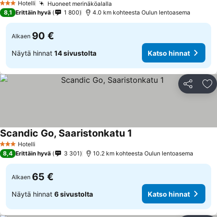
Hotelli
Huoneet merinäköalalla
3 Tähtiluokitus
8,1
Erittäin hyvä
1 800
4.0 km kohteesta Oulun lentoasema
90 €
Alkaen
Näytä hinnat
14 sivustolta
Katso hinnat
Jaa
Li
Scandic Go, Saaristonkatu 1
Hotelli
3 Tähtiluokitus
8,4
Erittäin hyvä
3 301
10.2 km kohteesta Oulun lentoasema
65 €
Alkaen
Näytä hinnat
6 sivustolta
Katso hinnat