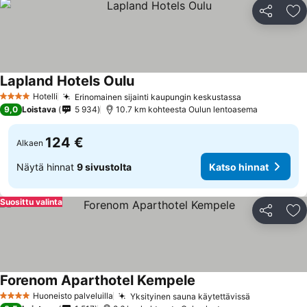
Jaa
Li
Lapland Hotels Oulu
Hotelli
Erinomainen sijainti kaupungin keskustassa
4 Tähtiluokitus
9,0
Loistava
5 934
10.7 km kohteesta Oulun lentoasema
124 €
Alkaen
Näytä hinnat
9 sivustolta
Katso hinnat
Suosittu valinta
Jaa
Li
Forenom Aparthotel Kempele
Huoneisto palveluilla
Yksityinen sauna käytettävissä
4 Tähtiluokitus