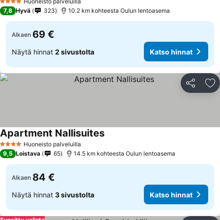
Huoneisto palveluilla
4 Tähtiluokitus
7,8
Hyvä
323
10.2 km kohteesta Oulun lentoasema
69 €
Alkaen
Näytä hinnat
2 sivustolta
Katso hinnat
Jaa
Li
Apartment Nallisuites
Huoneisto palveluilla
4 Tähtiluokitus
9,5
Loistava
65
14.5 km kohteesta Oulun lentoasema
84 €
Alkaen
Näytä hinnat
3 sivustolta
Katso hinnat
Suosittu valinta