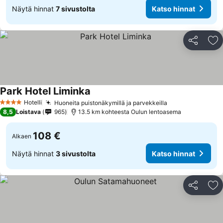
Näytä hinnat
7 sivustolta
Katso hinnat
Jaa
Li
Park Hotel Liminka
Hotelli
Huoneita puistonäkymillä ja parvekkeilla
4 Tähtiluokitus
8,5
Loistava
965
13.5 km kohteesta Oulun lentoasema
108 €
Alkaen
Näytä hinnat
3 sivustolta
Katso hinnat
Jaa
Li