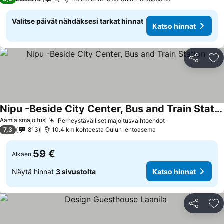
Valitse päivät nähdäksesi tarkat hinnat
Katso hinnat
Jaa
Li
Nipu -Beside City Center, Bus and Train Station
Aamiaismajoitus
Perheystävälliset majoitusvaihtoehdot
7,3
813
10.4 km kohteesta Oulun lentoasema
59 €
Alkaen
Näytä hinnat
3 sivustolta
Katso hinnat
Jaa
Li