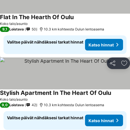
Flat In The Hearth Of Oulu
Koko talo/asunto
9,1
Loistava
50
10.3 km kohteesta Oulun lentoasema
Valitse päivät nähdäksesi tarkat hinnat
Katso hinnat
Jaa
Li
Stylish Apartment In The Heart Of Oulu
Koko talo/asunto
9,0
Loistava
42
10.3 km kohteesta Oulun lentoasema
Valitse päivät nähdäksesi tarkat hinnat
Katso hinnat