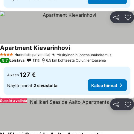
Jaa
Li
Apartment Kievarinhovi
Huoneisto palveluilla
Yksityinen huonesaunakokemus
4 Tähtiluokitus
8,7
Loistava
111
6.5 km kohteesta Oulun lentoasema
127 €
Alkaen
Näytä hinnat
2 sivustolta
Katso hinnat
Suosittu valinta
Jaa
Li