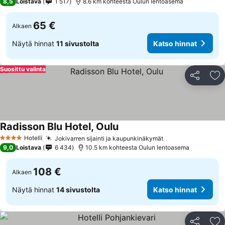
8,5
Loistava
1 517
8.6 km kohteesta Oulun lentoasema
65 €
Alkaen
Näytä hinnat
11 sivustolta
Katso hinnat
Suosittu valinta
Jaa
Li
Radisson Blu Hotel, Oulu
Hotelli
Jokivarren sijainti ja kaupunkinäkymät
4 Tähtiluokitus
9,0
Loistava
6 434
10.5 km kohteesta Oulun lentoasema
108 €
Alkaen
Näytä hinnat
14 sivustolta
Katso hinnat