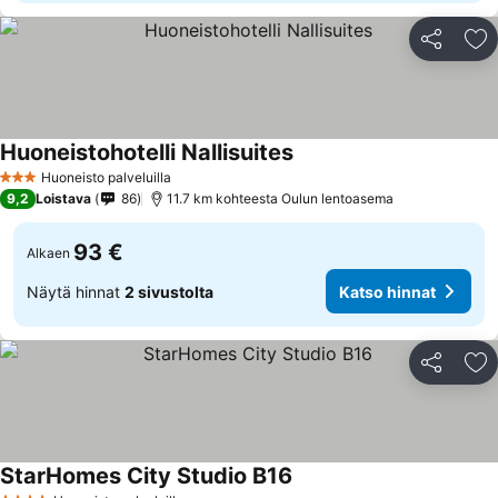
Jaa
Li
Huoneistohotelli Nallisuites
Huoneisto palveluilla
3 Tähtiluokitus
9,2
Loistava
86
11.7 km kohteesta Oulun lentoasema
93 €
Alkaen
Näytä hinnat
2 sivustolta
Katso hinnat
Jaa
Li
StarHomes City Studio B16