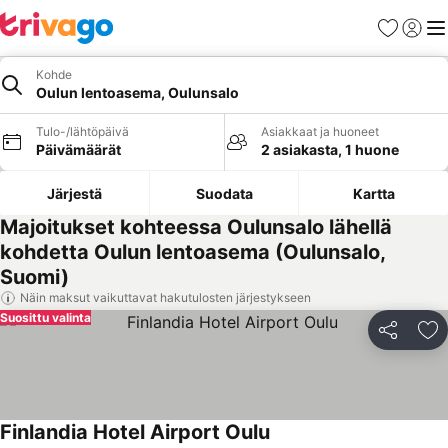
Suosikit
Kirjaud
Val
Kohde
Oulun lentoasema, Oulunsalo
Tulo-/lähtöpäivä
Asiakkaat ja huoneet
Päivämäärät
2 asiakasta, 1 huone
Järjestä
Suodata
Kartta
Majoitukset kohteessa Oulunsalo lähellä
kohdetta Oulun lentoasema (Oulunsalo,
Suomi)
Näin maksut vaikuttavat hakutulosten järjestykseen
Suosittu valinta
Jaa
Li
Finlandia Hotel Airport Oulu