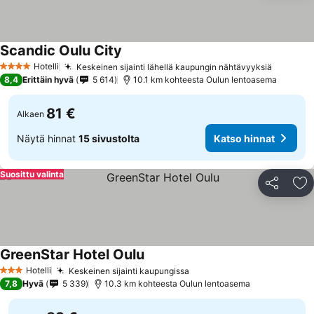
Scandic Oulu City
Hotelli
Keskeinen sijainti lähellä kaupungin nähtävyyksiä
4 Tähtiluokitus
8,4
Erittäin hyvä
5 614
10.1 km kohteesta Oulun lentoasema
81 €
Alkaen
Näytä hinnat
15 sivustolta
Katso hinnat
Suosittu valinta
Jaa
Li
GreenStar Hotel Oulu
Hotelli
Keskeinen sijainti kaupungissa
3 Tähtiluokitus
7,8
Hyvä
5 339
10.3 km kohteesta Oulun lentoasema