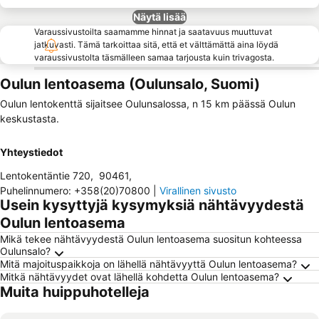
Näytä lisää
Varaussivustoilta saamamme hinnat ja saatavuus muuttuvat
jatkuvasti. Tämä tarkoittaa sitä, että et välttämättä aina löydä
varaussivustolta täsmälleen samaa tarjousta kuin trivagosta.
Oulun lentoasema (Oulunsalo, Suomi)
Oulun lentokenttä sijaitsee Oulunsalossa, n 15 km päässä Oulun
keskustasta.
Yhteystiedot
Lentokentäntie 720
,
90461
,
Puhelinnumero
:
+358(20)70800
|
Virallinen sivusto
Usein kysyttyjä kysymyksiä nähtävyydestä
Oulun lentoasema
Mikä tekee nähtävyydestä Oulun lentoasema suositun kohteessa
Oulunsalo?
Mitä majoituspaikkoja on lähellä nähtävyyttä Oulun lentoasema?
Mitkä nähtävyydet ovat lähellä kohdetta Oulun lentoasema?
Muita huippuhotelleja