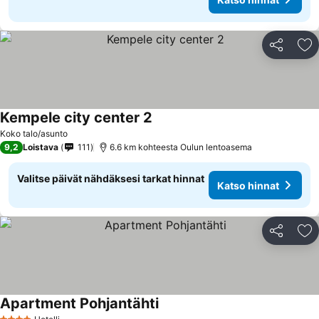
Jaa
Li
Kempele city center 2
Koko talo/asunto
9,2
Loistava
111
6.6 km kohteesta Oulun lentoasema
Valitse päivät nähdäksesi tarkat hinnat
Katso hinnat
Jaa
Li
Apartment Pohjantähti