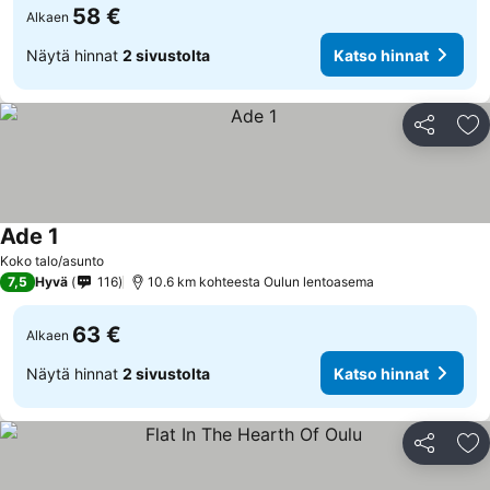
58 €
Alkaen
Näytä hinnat
2 sivustolta
Katso hinnat
Jaa
Li
Ade 1
Koko talo/asunto
7,5
Hyvä
116
10.6 km kohteesta Oulun lentoasema
63 €
Alkaen
Näytä hinnat
2 sivustolta
Katso hinnat
Jaa
Li