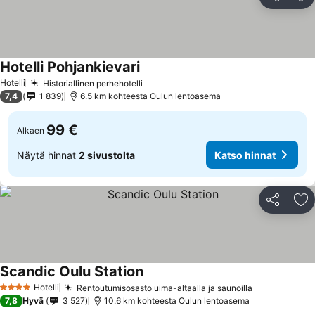
Jaa
Li
Hotelli Pohjankievari
Hotelli
Historiallinen perhehotelli
7,4
1 839
6.5 km kohteesta Oulun lentoasema
99 €
Alkaen
Näytä hinnat
2 sivustolta
Katso hinnat
Jaa
Li
Scandic Oulu Station
Hotelli
Rentoutumisosasto uima-altaalla ja saunoilla
4 Tähtiluokitus
7,8
Hyvä
3 527
10.6 km kohteesta Oulun lentoasema