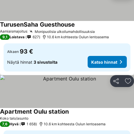
TurusenSaha Guesthouse
Aamiaismajoitus
Monipuolisia ulkoilumahdollisuuksia
9,1
Loistava
627
10.6 km kohteesta Oulun lentoasema
93 €
Alkaen
Näytä hinnat
3 sivustolta
Katso hinnat
Jaa
Li
Apartment Oulu station
Koko talo/asunto
7,6
Hyvä
1 658
10.6 km kohteesta Oulun lentoasema