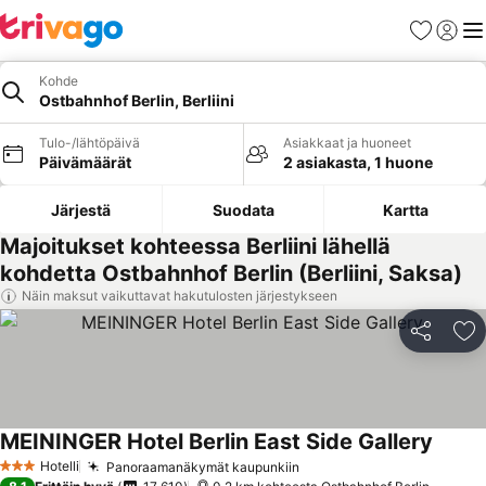
Suosikit
Kirjaud
Val
Kohde
Ostbahnhof Berlin, Berliini
Tulo-/lähtöpäivä
Asiakkaat ja huoneet
Päivämäärät
2 asiakasta, 1 huone
Järjestä
Suodata
Kartta
Majoitukset kohteessa Berliini lähellä
kohdetta Ostbahnhof Berlin (Berliini, Saksa)
Näin maksut vaikuttavat hakutulosten järjestykseen
Jaa
Li
MEININGER Hotel Berlin East Side Gallery
Hotelli
Panoraamanäkymät kaupunkiin
3 Tähtiluokitus