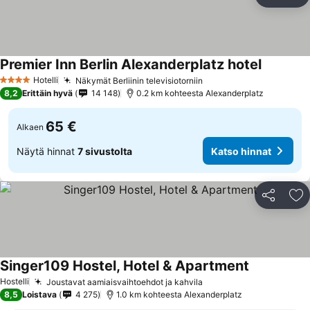
Jaa
Li
Premier Inn Berlin Alexanderplatz hotel
Hotelli
Näkymät Berliinin televisiotorniin
4 Tähtiluokitus
8,2
Erittäin hyvä
14 148
0.2 km kohteesta Alexanderplatz
65 €
Alkaen
Näytä hinnat
7 sivustolta
Katso hinnat
Jaa
Li
Singer109 Hostel, Hotel & Apartment
Hostelli
Joustavat aamiaisvaihtoehdot ja kahvila
8,5
Loistava
4 275
1.0 km kohteesta Alexanderplatz