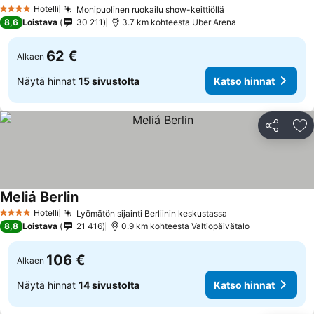
Hotelli
Monipuolinen ruokailu show-keittiöllä
4 Tähtiluokitus
8,6
Loistava
30 211
3.7 km kohteesta Uber Arena
62 €
Alkaen
Näytä hinnat
15 sivustolta
Katso hinnat
Jaa
Li
Meliá Berlin
Hotelli
Lyömätön sijainti Berliinin keskustassa
4 Tähtiluokitus
8,8
Loistava
21 416
0.9 km kohteesta Valtiopäivätalo
106 €
Alkaen
Näytä hinnat
14 sivustolta
Katso hinnat