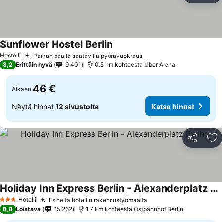
Sunflower Hostel Berlin
Hostelli
Paikan päällä saatavilla pyörävuokraus
8,2
Erittäin hyvä
9 401
0.5 km kohteesta Uber Arena
46 €
Alkaen
Näytä hinnat
12 sivustolta
Katso hinnat
Jaa
Li
Holiday Inn Express Berlin - Alexanderplatz By Ihg
Hotelli
Esineitä hotellin rakennustyömaalta
3 Tähtiluokitus
8,8
Loistava
15 262
1.7 km kohteesta Ostbahnhof Berlin