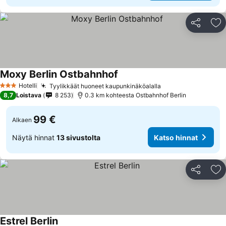
Jaa
Li
Moxy Berlin Ostbahnhof
Hotelli
Tyylikkäät huoneet kaupunkinäköalalla
3 Tähtiluokitus
8,7
Loistava
8 253
0.3 km kohteesta Ostbahnhof Berlin
99 €
Alkaen
Näytä hinnat
13 sivustolta
Katso hinnat
Jaa
Li
Estrel Berlin