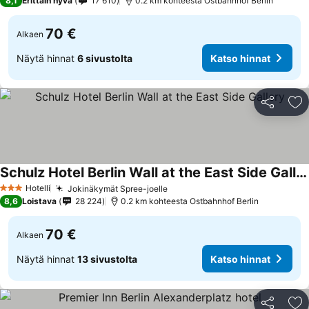
8,1
Erittäin hyvä
17 610
0.2 km kohteesta Ostbahnhof Berlin
70 €
Alkaen
Näytä hinnat
6 sivustolta
Katso hinnat
Jaa
Li
Schulz Hotel Berlin Wall at the East Side Gallery
Hotelli
Jokinäkymät Spree-joelle
3 Tähtiluokitus
8,6
Loistava
28 224
0.2 km kohteesta Ostbahnhof Berlin
70 €
Alkaen
Näytä hinnat
13 sivustolta
Katso hinnat