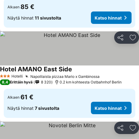
85 €
Alkaen
Näytä hinnat
11 sivustolta
Katso hinnat
Jaa
Li
Hotel AMANO East Side
Hotelli
Napolilaista pizzaa Mario x Gambinossa
3 Tähtiluokitus
8,4
Erittäin hyvä
8 320
0.2 km kohteesta Ostbahnhof Berlin
61 €
Alkaen
Näytä hinnat
7 sivustolta
Katso hinnat
Jaa
Li