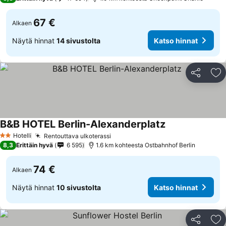
67 €
Alkaen
Näytä hinnat
14 sivustolta
Katso hinnat
Jaa
Li
B&B HOTEL Berlin-Alexanderplatz
Hotelli
Rentouttava ulkoterassi
2 Tähtiluokitus
8,3
Erittäin hyvä
6 595
1.6 km kohteesta Ostbahnhof Berlin
74 €
Alkaen
Näytä hinnat
10 sivustolta
Katso hinnat
Jaa
Li