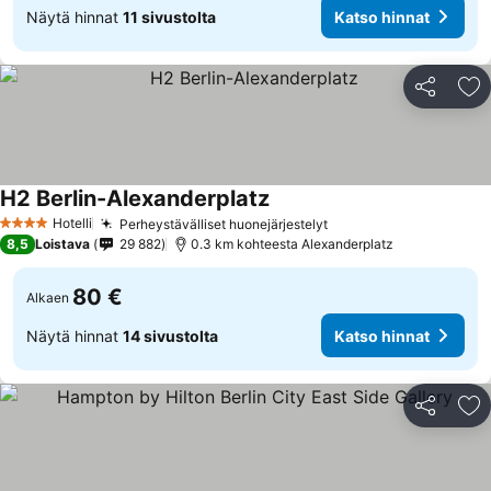
Näytä hinnat
11 sivustolta
Katso hinnat
Jaa
Li
H2 Berlin-Alexanderplatz
Hotelli
Perheystävälliset huonejärjestelyt
4 Tähtiluokitus
8,5
Loistava
29 882
0.3 km kohteesta Alexanderplatz
80 €
Alkaen
Näytä hinnat
14 sivustolta
Katso hinnat
Jaa
Li