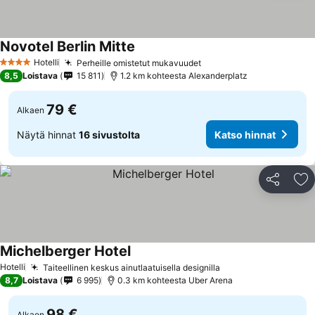
Novotel Berlin Mitte
Hotelli
Perheille omistetut mukavuudet
4 Tähtiluokitus
8,5
Loistava
15 811
1.2 km kohteesta Alexanderplatz
79 €
Alkaen
Näytä hinnat
16 sivustolta
Katso hinnat
Jaa
Li
Michelberger Hotel
Hotelli
Taiteellinen keskus ainutlaatuisella designilla
8,7
Loistava
6 995
0.3 km kohteesta Uber Arena
98 €
Alkaen