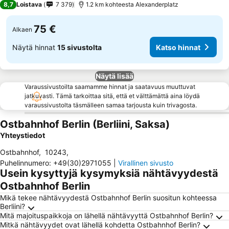
8,7
Loistava
7 379
1.2 km kohteesta Alexanderplatz
75 €
Alkaen
Näytä hinnat
15 sivustolta
Katso hinnat
Näytä lisää
Varaussivustoilta saamamme hinnat ja saatavuus muuttuvat
jatkuvasti. Tämä tarkoittaa sitä, että et välttämättä aina löydä
varaussivustolta täsmälleen samaa tarjousta kuin trivagosta.
Ostbahnhof Berlin (Berliini, Saksa)
Yhteystiedot
Ostbahnhof
,
10243
,
Puhelinnumero
:
+49(30)2971055
|
Virallinen sivusto
Usein kysyttyjä kysymyksiä nähtävyydestä
Ostbahnhof Berlin
Mikä tekee nähtävyydestä Ostbahnhof Berlin suositun kohteessa
Berliini?
Mitä majoituspaikkoja on lähellä nähtävyyttä Ostbahnhof Berlin?
Mitkä nähtävyydet ovat lähellä kohdetta Ostbahnhof Berlin?