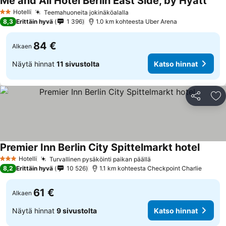
Me and All Hotel Berlin East Side, by Hyatt
Hotelli
Teemahuoneita jokinäköalalla
2 Tähtiluokitus
8,3
Erittäin hyvä
1 396
1.0 km kohteesta Uber Arena
84 €
Alkaen
Näytä hinnat
11 sivustolta
Katso hinnat
Jaa
Li
Premier Inn Berlin City Spittelmarkt hotel
Hotelli
Turvallinen pysäköinti paikan päällä
3 Tähtiluokitus
8,2
Erittäin hyvä
10 526
1.1 km kohteesta Checkpoint Charlie
61 €
Alkaen
Näytä hinnat
9 sivustolta
Katso hinnat