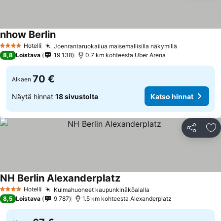
nhow Berlin
Hotelli
Joenrantaruokailua maisemallisilla näkymillä
4 Tähtiluokitus
8,8
Loistava
19 138
0.7 km kohteesta Uber Arena
70 €
Alkaen
Näytä hinnat
18 sivustolta
Katso hinnat
Jaa
Li
NH Berlin Alexanderplatz
Hotelli
Kulmahuoneet kaupunkinäköalalla
4 Tähtiluokitus
8,5
Loistava
9 787
1.5 km kohteesta Alexanderplatz