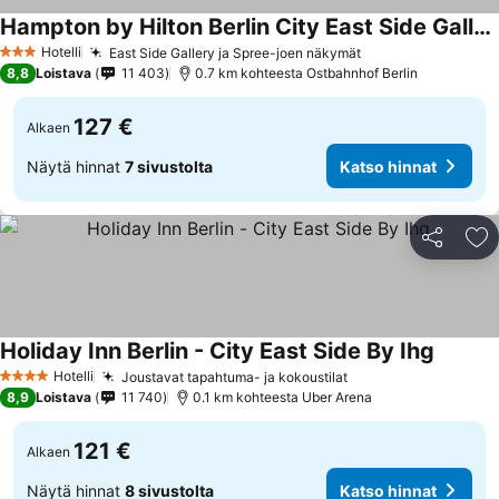
Hampton by Hilton Berlin City East Side Gallery
Hotelli
East Side Gallery ja Spree-joen näkymät
3 Tähtiluokitus
8,8
Loistava
11 403
0.7 km kohteesta Ostbahnhof Berlin
127 €
Alkaen
Näytä hinnat
7 sivustolta
Katso hinnat
Jaa
Li
Holiday Inn Berlin - City East Side By Ihg
Hotelli
Joustavat tapahtuma- ja kokoustilat
4 Tähtiluokitus
8,9
Loistava
11 740
0.1 km kohteesta Uber Arena
121 €
Alkaen
Näytä hinnat
8 sivustolta
Katso hinnat