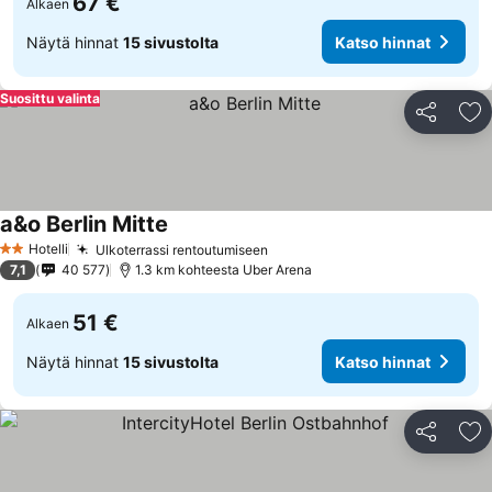
67 €
Alkaen
Näytä hinnat
15 sivustolta
Katso hinnat
Suosittu valinta
Jaa
Li
a&o Berlin Mitte
Hotelli
Ulkoterrassi rentoutumiseen
2 Tähtiluokitus
7,1
40 577
1.3 km kohteesta Uber Arena
51 €
Alkaen
Näytä hinnat
15 sivustolta
Katso hinnat
Jaa
Li