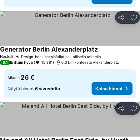
Jaa
Li
Generator Berlin Alexanderplatz
Hostelli
Design-henkiset sisätilat paikallisella taiteella
8,1
Erittäin hyvä
15 381
0.3 km kohteesta Alexanderplatz
26 €
Alkaen
Näytä hinnat
6 sivustolta
Katso hinnat
Jaa
Li