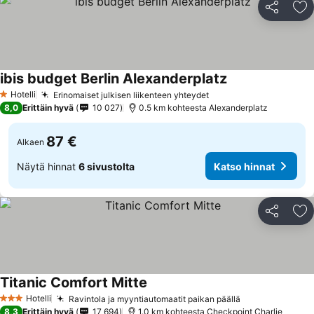
Jaa
Li
ibis budget Berlin Alexanderplatz
Hotelli
Erinomaiset julkisen liikenteen yhteydet
1 Tähtiluokitus
8,0
Erittäin hyvä
10 027
0.5 km kohteesta Alexanderplatz
87 €
Alkaen
Näytä hinnat
6 sivustolta
Katso hinnat
Jaa
Li
Titanic Comfort Mitte
Hotelli
Ravintola ja myyntiautomaatit paikan päällä
3 Tähtiluokitus
8,3
Erittäin hyvä
17 694
1.0 km kohteesta Checkpoint Charlie