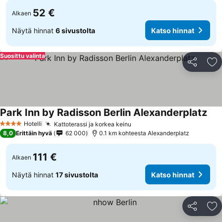
52 €
Alkaen
Näytä hinnat
6 sivustolta
Katso hinnat
Suosittu valinta
Jaa
Li
Park Inn by Radisson Berlin Alexanderplatz
Hotelli
Kattoterassi ja korkea keinu
4 Tähtiluokitus
8,0
Erittäin hyvä
62 000
0.1 km kohteesta Alexanderplatz
111 €
Alkaen
Näytä hinnat
17 sivustolta
Katso hinnat
Jaa
Li