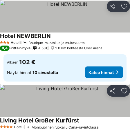
Jaa
Li
Hotel NEWBERLIN
Hotelli
Boutique-muotoilua ja mukavuutta
3 Tähtiluokitus
8,4
Erittäin hyvä
4 581
2.0 km kohteesta Uber Arena
102 €
Alkaen
Näytä hinnat
10 sivustolta
Katso hinnat
Jaa
Li
Living Hotel Großer Kurfürst
Hotelli
Monipuolinen ruokailu Cana-ravintolassa
4 Tähtiluokitus