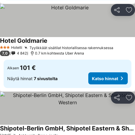
Jaa
Li
Hotel Goldmarie
Hotelli
Tyylikkäät sisätilat historiallisessa rakennuksessa
3 Tähtiluokitus
7,0
4 842
0.7 km kohteesta Uber Arena
101 €
Alkaen
Näytä hinnat
7 sivustolta
Katso hinnat
Jaa
Li
Shipotel-Berlin GmbH, Shipotel Eastern & Shipotel Western