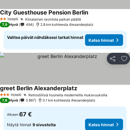
City Guesthouse Pension Berlin
Hotelli
Kiinalainen ravintola paikan päällä
2 Tähtiluokitus
7,9
Hyvä
494
2.8 km kohteesta Alexanderplatz
Valitse päivät nähdäksesi tarkat hinnat
Katso hinnat
Jaa
Li
greet Berlin Alexanderplatz
Hotelli
Retrostiilisiä huoneita moderneilla mukavuuksilla
3 Tähtiluokitus
7,8
Hyvä
5 867
0.1 km kohteesta Alexanderplatz
67 €
Alkaen
Näytä hinnat
9 sivustolta
Katso hinnat