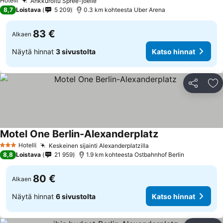
Hotelli
Ankkuroitu Spree-joelle
8,7
Loistava
5 209
0.3 km kohteesta Uber Arena
83 €
Alkaen
Näytä hinnat
3 sivustolta
Katso hinnat
Jaa
Li
Motel One Berlin-Alexanderplatz
Hotelli
Keskeinen sijainti Alexanderplatzilla
3 Tähtiluokitus
8,8
Loistava
21 959
1.9 km kohteesta Ostbahnhof Berlin
80 €
Alkaen
Näytä hinnat
6 sivustolta
Katso hinnat