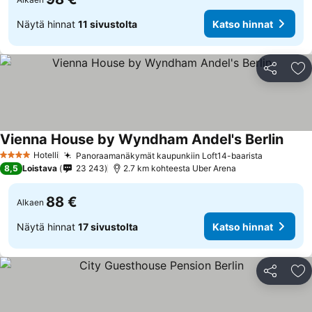
Näytä hinnat
11 sivustolta
Katso hinnat
Jaa
Li
Vienna House by Wyndham Andel's Berlin
Hotelli
Panoraamanäkymät kaupunkiin Loft14-baarista
4 Tähtiluokitus
8,5
Loistava
23 243
2.7 km kohteesta Uber Arena
88 €
Alkaen
Näytä hinnat
17 sivustolta
Katso hinnat
Jaa
Li