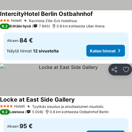
IntercityHotel Berlin Ostbahnhof
Hotelli
Ravintola Zille-Eck hotellissa
3 Tähtiluokitus
8,2
Erittäin hyvä
7 840
0.8 km kohteesta Uber Arena
84 €
Alkaen
Näytä hinnat
12 sivustolta
Katso hinnat
Jaa
Li
Locke at East Side Gallery
Hotelli
Tyylikäs sisustus ja ainutlaatuinen muotoilu
4 Tähtiluokitus
9,2
Loistava
5 008
0.6 km kohteesta Ostbahnhof Berlin
95 €
Alkaen