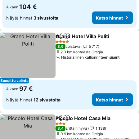
104 €
Alkaen
Näytä hinnat
3 sivustolta
Katso hinnat
Grand Hotel Villa Politi
Jaa
Lisää suosikkeihin
4 Tähtiluokitus
8,6
Loistava
5 717
2.0 km kohteesta Ortigia
Historiallinen kallionrinteen sijainti
Suosittu valinta
97 €
Alkaen
Näytä hinnat
12 sivustolta
Katso hinnat
Piccolo Hotel Casa Mia
Jaa
Lisää suosikkeihin
3 Tähtiluokitus
8,4
Erittäin hyvä
1 138
0.9 km kohteesta Ortigia