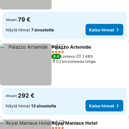
79 €
Alkaen
Näytä hinnat
7 sivustolta
Katso hinnat
Palazzo Artemide
Jaa
Lisää suosikkeihin
4 Tähtiluokitus
9,4
Loistava
2 480
0.2 km kohteesta Ortigia
292 €
Alkaen
Näytä hinnat
13 sivustolta
Katso hinnat
Royal Maniace Hotel
Jaa
Lisää suosikkeihin