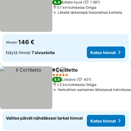
8,4
Erittäin hyvä
1 587
0.1 km kohteesta Ortigia
Lähellä tärkeimpiä historiallisia kohteita
146 €
Alkaen
Näytä hinnat
7 sivustolta
Katso hinnat
Il Cortiletto
Jaa
Lisää suosikkeihin
5 Tähtiluokitus
8,8
Loistava
401
1.3 km kohteesta Ortigia
Herkullinen aamiainen läheisessä kahvilassa
Valitse päivät nähdäksesi tarkat hinnat
Katso hinnat