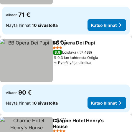
71 €
Alkaen
Näytä hinnat
10 sivustolta
Katso hinnat
BB Opera Dei Pupi
Jaa
Lisää suosikkeihin
3 Tähtiluokitus
8,8
Loistava
488
0.3 km kohteesta Ortigia
Pyöräilyä ja ulkoilua
90 €
Alkaen
Näytä hinnat
10 sivustolta
Katso hinnat
Charme Hotel Henry's
Jaa
Lisää suosikkeihin
House