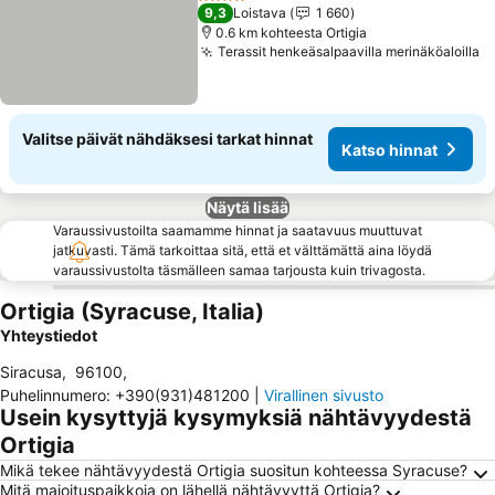
4 Tähtiluokitus
9,3
Loistava
1 660
0.6 km kohteesta Ortigia
Terassit henkeäsalpaavilla merinäköaloilla
Valitse päivät nähdäksesi tarkat hinnat
Katso hinnat
Näytä lisää
Varaussivustoilta saamamme hinnat ja saatavuus muuttuvat
jatkuvasti. Tämä tarkoittaa sitä, että et välttämättä aina löydä
varaussivustolta täsmälleen samaa tarjousta kuin trivagosta.
Ortigia (Syracuse, Italia)
Yhteystiedot
Siracusa
,
96100
,
Puhelinnumero
:
+390(931)481200
|
Virallinen sivusto
Usein kysyttyjä kysymyksiä nähtävyydestä
Ortigia
Mikä tekee nähtävyydestä Ortigia suositun kohteessa Syracuse?
Mitä majoituspaikkoja on lähellä nähtävyyttä Ortigia?