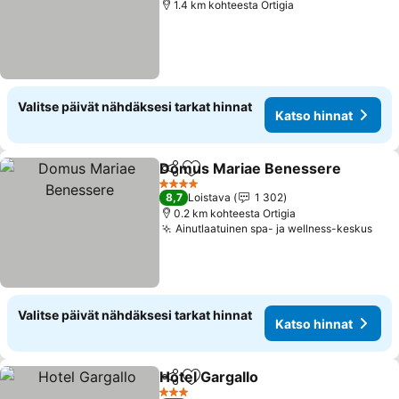
1.4 km kohteesta Ortigia
Valitse päivät nähdäksesi tarkat hinnat
Katso hinnat
Domus Mariae Benessere
Jaa
Lisää suosikkeihin
4 Tähtiluokitus
8,7
Loistava
1 302
0.2 km kohteesta Ortigia
Ainutlaatuinen spa- ja wellness-keskus
Valitse päivät nähdäksesi tarkat hinnat
Katso hinnat
Hotel Gargallo
Jaa
Lisää suosikkeihin
3 Tähtiluokitus