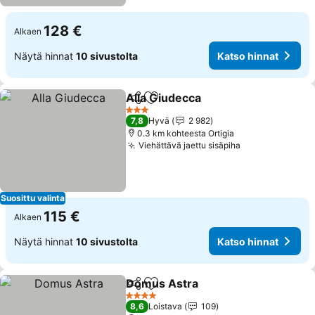
128 €
Alkaen
Näytä hinnat
10 sivustolta
Katso hinnat
Alla Giudecca
Jaa
Lisää suosikkeihin
3 Tähtiluokitus
7,8
Hyvä
2 982
0.3 km kohteesta Ortigia
Viehättävä jaettu sisäpiha
Suosittu valinta
115 €
Alkaen
Näytä hinnat
10 sivustolta
Katso hinnat
Domus Astra
Jaa
Lisää suosikkeihin
4 Tähtiluokitus
8,6
Loistava
109