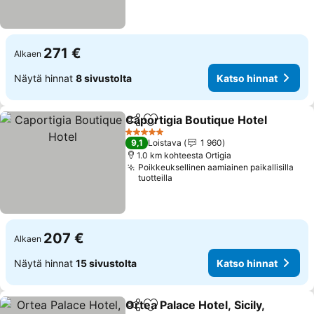
271 €
Alkaen
Näytä hinnat
8 sivustolta
Katso hinnat
Caportigia Boutique Hotel
Jaa
Lisää suosikkeihin
5 Tähtiluokitus
9,1
Loistava
1 960
1.0 km kohteesta Ortigia
Poikkeuksellinen aamiainen paikallisilla
tuotteilla
207 €
Alkaen
Näytä hinnat
15 sivustolta
Katso hinnat
Ortea Palace Hotel, Sicily,
Jaa
Lisää suosikkeihin