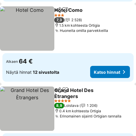
Hotel Como
Jaa
Lisää suosikkeihin
3 Tähtiluokitus
7,3
2 528
1.5 km kohteesta Ortigia
Huoneita omilla parvekkeilla
64 €
Alkaen
Näytä hinnat
12 sivustolta
Katso hinnat
Grand Hotel Des
Jaa
Lisää suosikkeihin
Ètrangers
5 Tähtiluokitus
8,9
Loistava
1 206
0.4 km kohteesta Ortigia
Erinomainen sijainti Ortigian rannalla