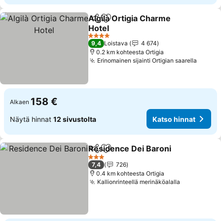
Algilà Ortigia Charme
Jaa
Lisää suosikkeihin
Hotel
4 Tähtiluokitus
9,4
Loistava
4 674
0.2 km kohteesta Ortigia
Erinomainen sijainti Ortigian saarella
158 €
Alkaen
Näytä hinnat
12 sivustolta
Katso hinnat
Residence Dei Baroni
Jaa
Lisää suosikkeihin
3 Tähtiluokitus
7,4
726
0.4 km kohteesta Ortigia
Kallionrinteellä merinäköalalla