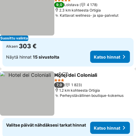
5 Tähtiluokitus
9,0
Loistava
4 178
2.3 km kohteesta Ortigia
Kattavat wellness- ja spa-palvelut
Suosittu valinta
303 €
Alkaen
Näytä hinnat
15 sivustolta
Katso hinnat
Hotel dei Coloniali
Jaa
Lisää suosikkeihin
3 Tähtiluokitus
7,0
1 823
1.2 km kohteesta Ortigia
Perheystävällinen boutique-kokemus
Valitse päivät nähdäksesi tarkat hinnat
Katso hinnat