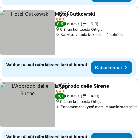
Hotel Gutkowski
Jaa
Lisää suosikkeihin
3 Tähtiluokitus
8,5
Loistava
1 619
0.3 km kohteesta Ortigia
Kasvisravintola kekseliäällä keittiöllä
Valitse päivät nähdäksesi tarkat hinnat
Katso hinnat
L'Approdo delle Sirene
Jaa
Lisää suosikkeihin
3 Tähtiluokitus
9,1
Loistava
1 480
0.4 km kohteesta Ortigia
Panoraamanäkymä merelle aamiaisterassilta
Valitse päivät nähdäksesi tarkat hinnat