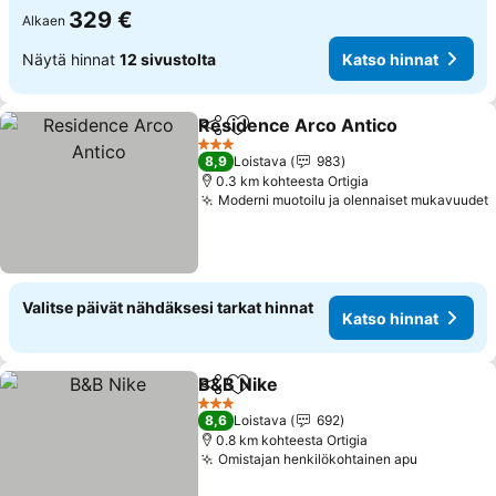
329 €
Alkaen
Näytä hinnat
12 sivustolta
Katso hinnat
Residence Arco Antico
Jaa
Lisää suosikkeihin
3 Tähtiluokitus
8,9
Loistava
983
0.3 km kohteesta Ortigia
Moderni muotoilu ja olennaiset mukavuudet
Valitse päivät nähdäksesi tarkat hinnat
Katso hinnat
B&B Nike
Jaa
Lisää suosikkeihin
3 Tähtiluokitus
8,6
Loistava
692
0.8 km kohteesta Ortigia
Omistajan henkilökohtainen apu