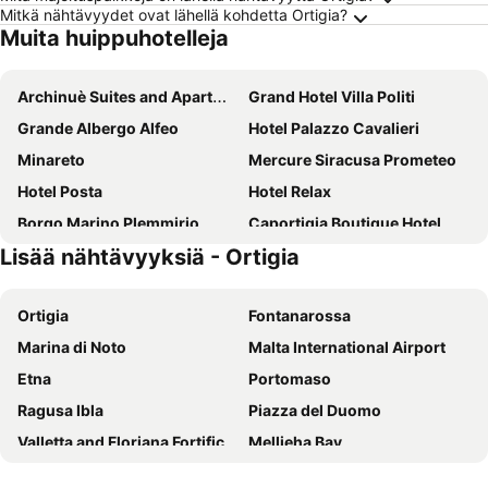
Mitkä nähtävyydet ovat lähellä kohdetta Ortigia?
Muita huippuhotelleja
Archinuè Suites and Apartments
Grand Hotel Villa Politi
Grande Albergo Alfeo
Hotel Palazzo Cavalieri
Minareto
Mercure Siracusa Prometeo
Hotel Posta
Hotel Relax
Borgo Marino Plemmirio
Caportigia Boutique Hotel
Lisää nähtävyyksiä - Ortigia
Wellness Spa Hotel Principe Fitalia
Piccolo Hotel Casa Mia
Hotel Como
Lakkios charming suites and rooms
Ortigia
Fontanarossa
Eureka Palace Hotel Spa
Valle di Mare Country Resort
Marina di Noto
Malta International Airport
Grand Hotel Des Ètrangers
Domus Mariae Albergo
Etna
Portomaso
Residence Dei Baroni
Dimora Caiammari Luxury Hotel &amp; Spa
Ragusa Ibla
Piazza del Duomo
Masseria Testaferrata
Hotel Gargallo
Valletta and Floriana Fortifications
Mellieha Bay
Gran Bretagna Boutique Hotel Ortigia
Life Hotels Kalaonda Resort
Paceville
The Malta Experience
Dolce by Wyndham Siracusa I Monasteri Golf & Spa
Hotel Villamare