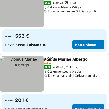
4 Tähtiluokitus
9,6
Loistava
723
0.4 km kohteesta Ortigia
Erinomainen rannan Ortigian sijainti
553 €
Alkaen
Näytä hinnat
4 sivustolta
Katso hinnat
Domus Mariae Albergo
Jaa
Lisää suosikkeihin
3 Tähtiluokitus
8,9
Loistava
1 332
0.2 km kohteesta Ortigia
Erinomainen sijainti Ortigian rannalla
201 €
Alkaen
Näytä hinnat
10 sivustolta
Katso hinnat