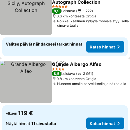
Autograph Collection
5 Tähtiluokitus
8,9
Loistava
1 222
0.6 km kohteesta Ortigia
Poikkeuksellinen kylpylä roomalaistyylisellä
uima-altaalla
Valitse päivät nähdäksesi tarkat hinnat
Katso hinnat
Grande Albergo Alfeo
Jaa
Lisää suosikkeihin
4 Tähtiluokitus
8,5
Loistava
3 961
0.8 km kohteesta Ortigia
Huoneet omalla parvekkeella ja näköalalla
119 €
Alkaen
Näytä hinnat
11 sivustolta
Katso hinnat