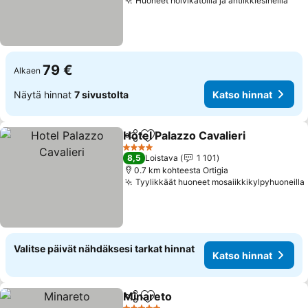
Huoneet holvikatoilla ja antiikkiesineillä
79 €
Alkaen
Näytä hinnat
7 sivustolta
Katso hinnat
Hotel Palazzo Cavalieri
Jaa
Lisää suosikkeihin
4 Tähtiluokitus
8,5
Loistava
1 101
0.7 km kohteesta Ortigia
Tyylikkäät huoneet mosaiikkikylpyhuoneilla
Valitse päivät nähdäksesi tarkat hinnat
Katso hinnat
Minareto
Jaa
Lisää suosikkeihin