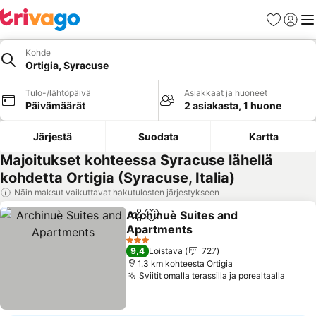
Suosikit
Kirjaud
Val
Kohde
Ortigia, Syracuse
Tulo-/lähtöpäivä
Asiakkaat ja huoneet
Päivämäärät
2 asiakasta, 1 huone
Järjestä
Suodata
Kartta
Majoitukset kohteessa Syracuse lähellä
kohdetta Ortigia (Syracuse, Italia)
Näin maksut vaikuttavat hakutulosten järjestykseen
Archinuè Suites and
Jaa
Lisää suosikkeihin
Apartments
3 Tähtiluokitus
9,4
Loistava
727
1.3 km kohteesta Ortigia
Sviitit omalla terassilla ja porealtaalla