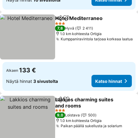
Hotel Mediterraneo
Jaa
Lisää suosikkeihin
3 Tähtiluokitus
7,8
Hyvä
2 411
1.0 km kohteesta Ortigia
Kumppaniravintola tarjoaa korkeaa laatua
133 €
Alkaen
Näytä hinnat
3 sivustolta
Katso hinnat
Lakkios charming suites
Jaa
Lisää suosikkeihin
and rooms
3 Tähtiluokitus
9,0
Loistava
500
1.0 km kohteesta Ortigia
Paikan päällä sukellusta ja solarium