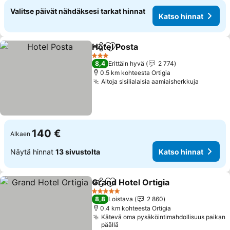
Valitse päivät nähdäksesi tarkat hinnat
Katso hinnat
Hotel Posta
Jaa
Lisää suosikkeihin
3 Tähtiluokitus
8,4
Erittäin hyvä
2 774
0.5 km kohteesta Ortigia
Aitoja sisilialaisia aamiaisherkkuja
140 €
Alkaen
Näytä hinnat
13 sivustolta
Katso hinnat
Grand Hotel Ortigia
Jaa
Lisää suosikkeihin
5 Tähtiluokitus
8,8
Loistava
2 860
0.4 km kohteesta Ortigia
Kätevä oma pysäköintimahdollisuus paikan
päällä