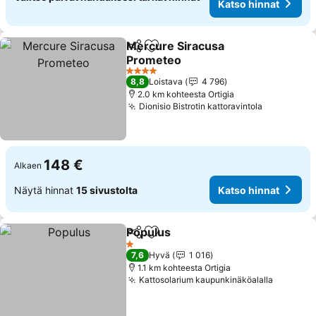
Katso hinnat
Mercure Siracusa
Jaa
Lisää suosikkeihin
Prometeo
4 Tähtiluokitus
8,8
Loistava
4 796
2.0 km kohteesta Ortigia
Dionisio Bistrotin kattoravintola
148 €
Alkaen
Näytä hinnat
15 sivustolta
Katso hinnat
Populus
Jaa
Lisää suosikkeihin
1 Tähtiluokitus
7,6
Hyvä
1 016
1.1 km kohteesta Ortigia
Kattosolarium kaupunkinäköalalla