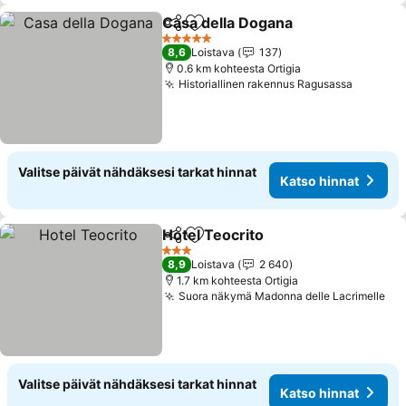
Casa della Dogana
Jaa
Lisää suosikkeihin
5 Tähtiluokitus
8,6
Loistava
137
0.6 km kohteesta Ortigia
Historiallinen rakennus Ragusassa
Valitse päivät nähdäksesi tarkat hinnat
Katso hinnat
Hotel Teocrito
Jaa
Lisää suosikkeihin
3 Tähtiluokitus
8,9
Loistava
2 640
1.7 km kohteesta Ortigia
Suora näkymä Madonna delle Lacrimelle
Valitse päivät nähdäksesi tarkat hinnat
Katso hinnat