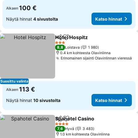
100 €
Alkaen
Näytä hinnat
4 sivustolta
Katso hinnat
Hotel Hospitz
Jaa
Lisää suosikkeihin
3 Tähtiluokitus
8,8
Loistava
1 980
0.4 km kohteesta Olavinlinna
Erinomainen sijainti Olavinlinnan vieressä
Suosittu valinta
113 €
Alkaen
Näytä hinnat
10 sivustolta
Katso hinnat
Spahotel Casino
Jaa
Lisää suosikkeihin
4 Tähtiluokitus
7,6
Hyvä
3 483
1.0 km kohteesta Olavinlinna