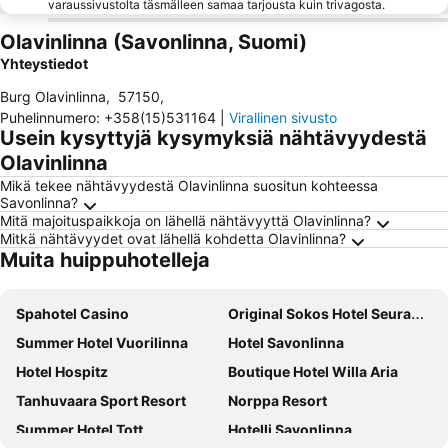
varaussivustolta täsmälleen samaa tarjousta kuin trivagosta.
Olavinlinna (Savonlinna, Suomi)
Yhteystiedot
Burg Olavinlinna
,
57150
,
Puhelinnumero
:
+358(15)531164
|
Virallinen sivusto
Usein kysyttyjä kysymyksiä nähtävyydestä
Olavinlinna
Mikä tekee nähtävyydestä Olavinlinna suositun kohteessa
Savonlinna?
Mitä majoituspaikkoja on lähellä nähtävyyttä Olavinlinna?
Mitkä nähtävyydet ovat lähellä kohdetta Olavinlinna?
Muita huippuhotelleja
Spahotel Casino
Original Sokos Hotel Seurahuone Savonlinna
Summer Hotel Vuorilinna
Hotel Savonlinna
Hotel Hospitz
Boutique Hotel Willa Aria
Tanhuvaara Sport Resort
Norppa Resort
Summer Hotel Tott
Hotelli Savonlinna