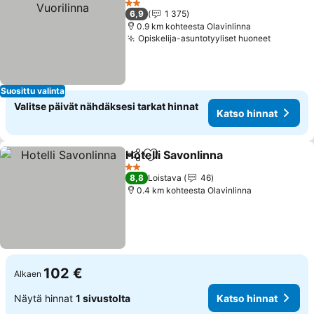
2 Tähtiluokitus
6,9
1 375
0.9 km kohteesta Olavinlinna
Opiskelija-asuntotyyliset huoneet
Suosittu valinta
Valitse päivät nähdäksesi tarkat hinnat
Katso hinnat
Hotelli Savonlinna
Jaa
Lisää suosikkeihin
2 Tähtiluokitus
8,8
Loistava
46
0.4 km kohteesta Olavinlinna
102 €
Alkaen
Näytä hinnat
1 sivustolta
Katso hinnat