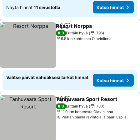
Näytä hinnat
11 sivustolta
Katso hinnat
Resort Norppa
Jaa
Lisää suosikkeihin
8,3
Erittäin hyvä
796
9.5 km kohteesta Olavinlinna
Valitse päivät nähdäksesi tarkat hinnat
Katso hinnat
Tanhuvaara Sport Resort
Jaa
Lisää suosikkeihin
8,3
Erittäin hyvä
780
11.0 km kohteesta Olavinlinna
Paikan päällä ravintola ja baari Espilä