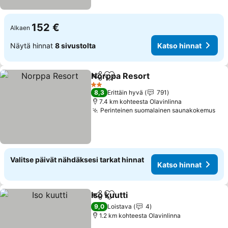
152 €
Alkaen
Näytä hinnat
8 sivustolta
Katso hinnat
Norppa Resort
Jaa
Lisää suosikkeihin
2 Tähtiluokitus
8,3
Erittäin hyvä
791
7.4 km kohteesta Olavinlinna
Perinteinen suomalainen saunakokemus
Valitse päivät nähdäksesi tarkat hinnat
Katso hinnat
Iso kuutti
Jaa
Lisää suosikkeihin
9,0
Loistava
4
1.2 km kohteesta Olavinlinna