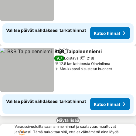
Valitse päivät nähdäksesi tarkat hinnat
Katso hinnat
B&B Taipaleenniemi
Jaa
Lisää suosikkeihin
9,7
Loistava
218
12.5 km kohteesta Olavinlinna
Maukkaasti sisustetut huoneet
Valitse päivät nähdäksesi tarkat hinnat
Katso hinnat
Näytä lisää
Varaussivustoilta saamamme hinnat ja saatavuus muuttuvat
jatkuvasti. Tämä tarkoittaa sitä, että et välttämättä aina löydä