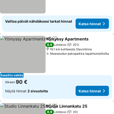
Valitse päivät nähdäksesi tarkat hinnat
Katso hinnat
Yömyssy Apartments
Jaa
Lisää suosikkeihin
8,8
Loistava
201
16.1 km kohteesta Olavinlinna
Maaseudun pakopaikka tapahtumatiloilla
Suosittu valinta
90 €
Alkaen
Näytä hinnat
2 sivustolta
Katso hinnat
Studio Linnankatu 25
Jaa
Lisää suosikkeihin
8,9
Loistava
30