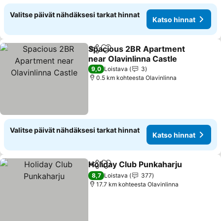
Valitse päivät nähdäksesi tarkat hinnat
Katso hinnat
Spacious 2BR Apartment
Jaa
Lisää suosikkeihin
near Olavinlinna Castle
9,0
Loistava
3
0.5 km kohteesta Olavinlinna
Valitse päivät nähdäksesi tarkat hinnat
Katso hinnat
Holiday Club Punkaharju
Jaa
Lisää suosikkeihin
8,7
Loistava
377
17.7 km kohteesta Olavinlinna