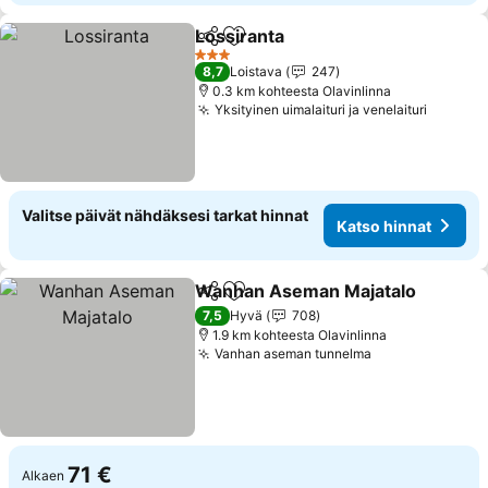
Lossiranta
Jaa
Lisää suosikkeihin
3 Tähtiluokitus
8,7
Loistava
247
0.3 km kohteesta Olavinlinna
Yksityinen uimalaituri ja venelaituri
Valitse päivät nähdäksesi tarkat hinnat
Katso hinnat
Wanhan Aseman Majatalo
Jaa
Lisää suosikkeihin
7,5
Hyvä
708
1.9 km kohteesta Olavinlinna
Vanhan aseman tunnelma
71 €
Alkaen