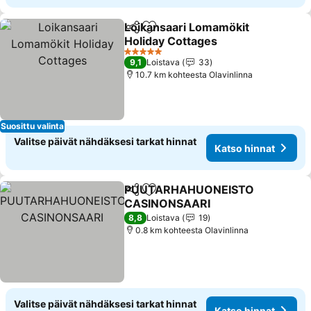
Loikansaari Lomamökit
Jaa
Lisää suosikkeihin
Holiday Cottages
5 Tähtiluokitus
9,1
Loistava
33
10.7 km kohteesta Olavinlinna
Suosittu valinta
Valitse päivät nähdäksesi tarkat hinnat
Katso hinnat
PUUTARHAHUONEISTO
Jaa
Lisää suosikkeihin
CASINONSAARI
8,8
Loistava
19
0.8 km kohteesta Olavinlinna
Valitse päivät nähdäksesi tarkat hinnat
Katso hinnat