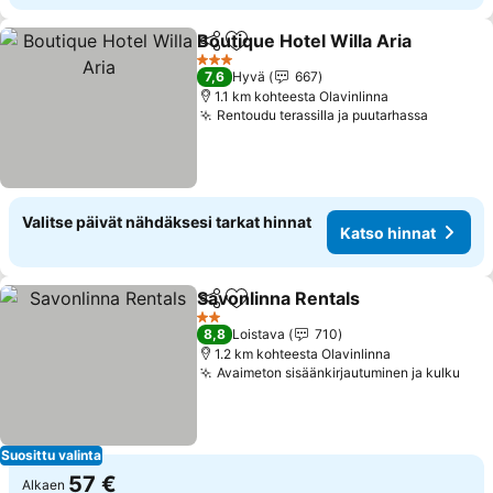
Boutique Hotel Willa Aria
Jaa
Lisää suosikkeihin
3 Tähtiluokitus
7,6
Hyvä
667
1.1 km kohteesta Olavinlinna
Rentoudu terassilla ja puutarhassa
Valitse päivät nähdäksesi tarkat hinnat
Katso hinnat
Savonlinna Rentals
Jaa
Lisää suosikkeihin
2 Tähtiluokitus
8,8
Loistava
710
1.2 km kohteesta Olavinlinna
Avaimeton sisäänkirjautuminen ja kulku
Suosittu valinta
57 €
Alkaen