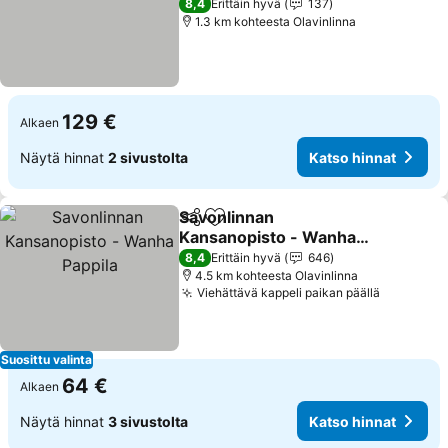
8,4
Erittäin hyvä
137
1.3 km kohteesta Olavinlinna
129 €
Alkaen
Näytä hinnat
2 sivustolta
Katso hinnat
Savonlinnan
Jaa
Lisää suosikkeihin
Kansanopisto - Wanha
Pappila
8,4
Erittäin hyvä
646
4.5 km kohteesta Olavinlinna
Viehättävä kappeli paikan päällä
Suosittu valinta
64 €
Alkaen
Näytä hinnat
3 sivustolta
Katso hinnat