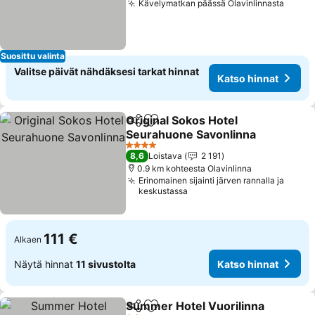
Kävelymatkan päässä Olavinlinnasta
Suosittu valinta
Valitse päivät nähdäksesi tarkat hinnat
Katso hinnat
Original Sokos Hotel
Jaa
Lisää suosikkeihin
Seurahuone Savonlinna
4 Tähtiluokitus
8,6
Loistava
2 191
0.9 km kohteesta Olavinlinna
Erinomainen sijainti järven rannalla ja
keskustassa
111 €
Alkaen
Näytä hinnat
11 sivustolta
Katso hinnat
Summer Hotel Vuorilinna
Jaa
Lisää suosikkeihin