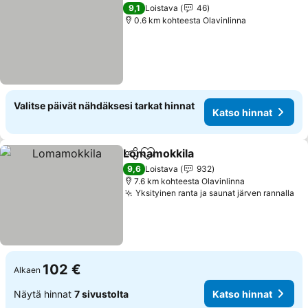
9,1
Loistava
46
0.6 km kohteesta Olavinlinna
Valitse päivät nähdäksesi tarkat hinnat
Katso hinnat
Lomamokkila
Jaa
Lisää suosikkeihin
9,6
Loistava
932
7.6 km kohteesta Olavinlinna
Yksityinen ranta ja saunat järven rannalla
102 €
Alkaen
Näytä hinnat
7 sivustolta
Katso hinnat