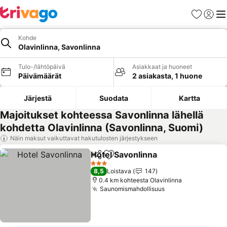
Suosikit
Kirjaud
Val
Kohde
Olavinlinna, Savonlinna
Tulo-/lähtöpäivä
Asiakkaat ja huoneet
Päivämäärät
2 asiakasta, 1 huone
Järjestä
Suodata
Kartta
Majoitukset kohteessa Savonlinna lähellä
kohdetta Olavinlinna (Savonlinna, Suomi)
Näin maksut vaikuttavat hakutulosten järjestykseen
Hotel Savonlinna
Jaa
Lisää suosikkeihin
3 Tähtiluokitus
8,5
Loistava
147
0.4 km kohteesta Olavinlinna
Saunomismahdollisuus