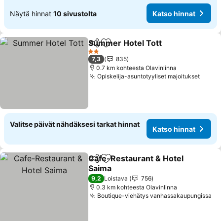
Näytä hinnat
10 sivustolta
Katso hinnat
Summer Hotel Tott
Jaa
Lisää suosikkeihin
2 Tähtiluokitus
7,3
835
0.7 km kohteesta Olavinlinna
Opiskelija-asuntotyyliset majoitukset
Valitse päivät nähdäksesi tarkat hinnat
Katso hinnat
Cafe-Restaurant & Hotel
Jaa
Lisää suosikkeihin
Saima
9,2
Loistava
756
0.3 km kohteesta Olavinlinna
Boutique-viehätys vanhassakaupungissa