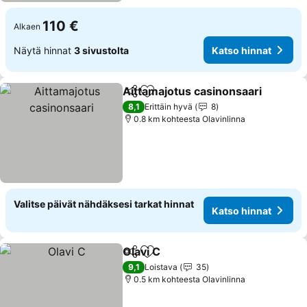
110 €
Alkaen
Näytä hinnat
3 sivustolta
Katso hinnat
Aittamajotus casinonsaari
Jaa
Lisää suosikkeihin
8,1
Erittäin hyvä
8
0.8 km kohteesta Olavinlinna
Valitse päivät nähdäksesi tarkat hinnat
Katso hinnat
Olavi C
Jaa
Lisää suosikkeihin
9,1
Loistava
35
0.5 km kohteesta Olavinlinna