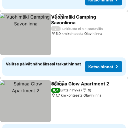
Vuohimäki Camping
Jaa
Lisää suosikkeihin
Savonlinna
/
Luokitusta ei ole saatavilla
5.0 km kohteesta Olavinlinna
Valitse päivät nähdäksesi tarkat hinnat
Katso hinnat
Saimaa Glow Apartment 2
Jaa
Lisää suosikkeihin
8,4
Erittäin hyvä
9
1.7 km kohteesta Olavinlinna