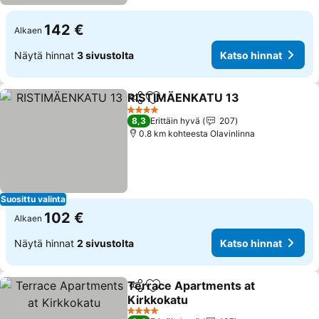
142 €
Alkaen
Näytä hinnat
3 sivustolta
Katso hinnat
RISTIMÄENKATU 13
Jaa
Lisää suosikkeihin
4 Tähtiluokitus
8,3
Erittäin hyvä
207
0.8 km kohteesta Olavinlinna
Suosittu valinta
102 €
Alkaen
Näytä hinnat
2 sivustolta
Katso hinnat
Terrace Apartments at
Jaa
Lisää suosikkeihin
Kirkkokatu
4 Tähtiluokitus