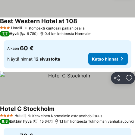
Best Western Hotel at 108
Hotelli
Kompakti kuntosali paikan päällä
3 Tähtiluokitus
7,7
Hyvä
6 780
0.4 km kohteesta Norrmalm
60 €
Alkaen
Näytä hinnat
12 sivustolta
Katso hinnat
Jaa
Li
Hotel C Stockholm
Hotelli
Keskeinen Norrmalmin ostosmahdollisuus
4 Tähtiluokitus
8,3
Erittäin hyvä
15 647
1.1 km kohteesta Tukholman vanhakaupunki