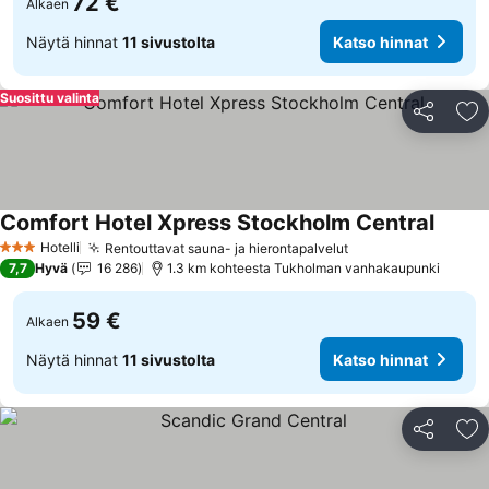
72 €
Alkaen
Näytä hinnat
11 sivustolta
Katso hinnat
Suosittu valinta
Jaa
Li
Comfort Hotel Xpress Stockholm Central
Hotelli
Rentouttavat sauna- ja hierontapalvelut
3 Tähtiluokitus
7,7
Hyvä
16 286
1.3 km kohteesta Tukholman vanhakaupunki
59 €
Alkaen
Näytä hinnat
11 sivustolta
Katso hinnat
Jaa
Li