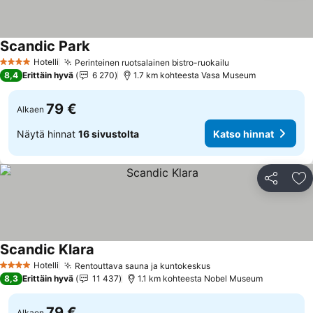
Scandic Park
Hotelli
Perinteinen ruotsalainen bistro-ruokailu
4 Tähtiluokitus
8,4
Erittäin hyvä
6 270
1.7 km kohteesta Vasa Museum
79 €
Alkaen
Näytä hinnat
16 sivustolta
Katso hinnat
Jaa
Li
Scandic Klara
Hotelli
Rentouttava sauna ja kuntokeskus
4 Tähtiluokitus
8,3
Erittäin hyvä
11 437
1.1 km kohteesta Nobel Museum
79 €
Alkaen