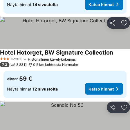
Näytä hinnat
14 sivustolta
Katso hinnat
Jaa
Li
Hotel Hotorget, BW Signature Collection
Hotelli
Historiallinen kävelykokemus
3 Tähtiluokitus
7,3
8 831
0.5 km kohteesta Norrmalm
59 €
Alkaen
Näytä hinnat
12 sivustolta
Katso hinnat
Jaa
Li