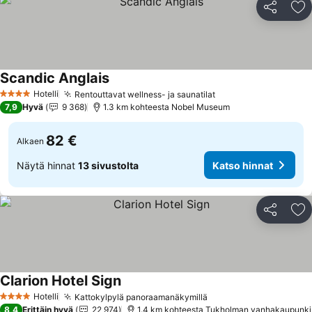
Jaa
Li
Scandic Anglais
Hotelli
Rentouttavat wellness- ja saunatilat
4 Tähtiluokitus
7,9
Hyvä
9 368
1.3 km kohteesta Nobel Museum
82 €
Alkaen
Näytä hinnat
13 sivustolta
Katso hinnat
Jaa
Li
Clarion Hotel Sign
Hotelli
Kattokylpylä panoraamanäkymillä
4 Tähtiluokitus
8,4
Erittäin hyvä
22 974
1.4 km kohteesta Tukholman vanhakaupunki