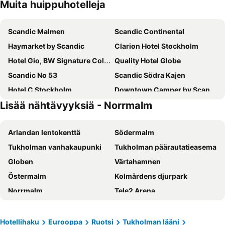
Muita huippuhotelleja
Scandic Malmen
Scandic Continental
Haymarket by Scandic
Clarion Hotel Stockholm
Hotel Gio, BW Signature Collection
Quality Hotel Globe
Scandic No 53
Scandic Södra Kajen
Hotel C Stockholm
Downtown Camper by Scandic
Lisää nähtävyyksiä - Norrmalm
Scandic Grand Central
Scandic Go Sankt Eriksgatan 20
Elite Palace Hotel & Spa
Radisson Blu Royal Viking Hotel, Stockholm
Arlandan lentokenttä
Södermalm
STF Hotel Zinkensdamm
Comfort Hotel Xpress Stockholm Central
Tukholman vanhakaupunki
Tukholman päärautatieasema
Scandic Sjöfartshotellet
Castle House Inn
Globen
Värtahamnen
Scandic Klara
Clarion Hotel Amaranten
Östermalm
Kolmårdens djurpark
Freys Hotel
Quality Hotel Strawberry Arena
Norrmalm
Tele2 Arena
Hotel Kungsträdgården
Hotel Hotorget, BW Signature Collection
Friends Arena
Cityterminalen
Motel L Hammarby Sjöstad
Scandic Go, Upplandsgatan 4
Solna Kyrka
Djurgården
Rygerfjord Hotel & Hostel
Scandic Alvik
Hotellihaku
Eurooppa
Ruotsi
Tukholman lääni