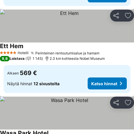
Jaa
Li
Ett Hem
Hotelli
Perinteinen rentoutumisalue ja hamam
5 Tähtiluokitus
9,6
Loistava
1 145
2.3 km kohteesta Nobel Museum
569 €
Alkaen
Näytä hinnat
12 sivustolta
Katso hinnat
Jaa
Li
Wasa Park Hotel