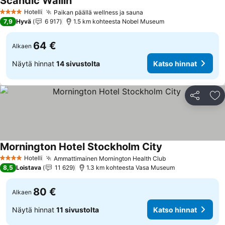
Scandic Wallin
Hotelli
Paikan päällä wellness ja sauna
4 Tähtiluokitus
7,9
Hyvä
6 917
1.5 km kohteesta Nobel Museum
64 €
Alkaen
Näytä hinnat
14 sivustolta
Katso hinnat
Jaa
Li
Mornington Hotel Stockholm City
Hotelli
Ammattimainen Mornington Health Club
4 Tähtiluokitus
8,5
Loistava
11 629
1.3 km kohteesta Vasa Museum
80 €
Alkaen
Näytä hinnat
11 sivustolta
Katso hinnat