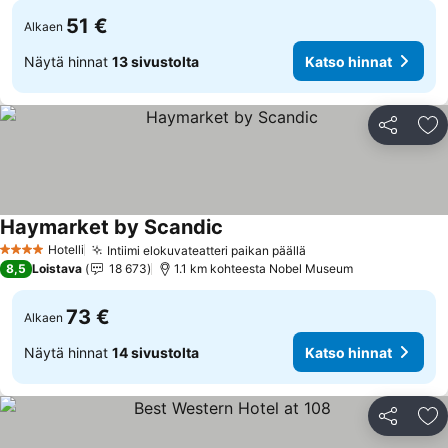
51 €
Alkaen
Näytä hinnat
13 sivustolta
Katso hinnat
Jaa
Li
Haymarket by Scandic
Hotelli
Intiimi elokuvateatteri paikan päällä
4 Tähtiluokitus
8,5
Loistava
18 673
1.1 km kohteesta Nobel Museum
73 €
Alkaen
Näytä hinnat
14 sivustolta
Katso hinnat
Jaa
Li