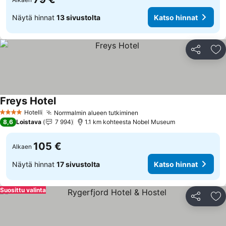
Näytä hinnat
13 sivustolta
Katso hinnat
Jaa
Li
Freys Hotel
Hotelli
Norrmalmin alueen tutkiminen
4 Tähtiluokitus
8,6
Loistava
7 994
1.1 km kohteesta Nobel Museum
105 €
Alkaen
Näytä hinnat
17 sivustolta
Katso hinnat
Suosittu valinta
Jaa
Li