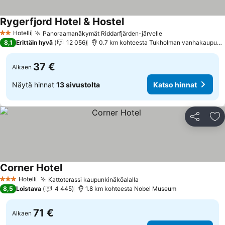
Rygerfjord Hotel & Hostel
Hotelli
Panoraamanäkymät Riddarfjärden-järvelle
2 Tähtiluokitus
8,1
Erittäin hyvä
12 056
0.7 km kohteesta Tukholman vanhakaupunki
37 €
Alkaen
Näytä hinnat
13 sivustolta
Katso hinnat
Jaa
Li
Corner Hotel
Hotelli
Kattoterassi kaupunkinäköalalla
3 Tähtiluokitus
8,5
Loistava
4 445
1.8 km kohteesta Nobel Museum
71 €
Alkaen