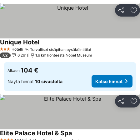
Jaa
Li
Unique Hotel
Hotelli
Turvalliset sisäpihan pysäköintitilat
3 Tähtiluokitus
7,2
6 261
1.6 km kohteesta Nobel Museum
104 €
Alkaen
Näytä hinnat
10 sivustolta
Katso hinnat
Jaa
Li
Elite Palace Hotel & Spa