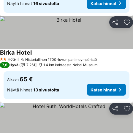
Näytä hinnat
16 sivustolta
Katso hinnat
Jaa
Li
Birka Hotel
Hotelli
Historiallinen 1700-luvun panimoympäristö
2 Tähtiluokitus
7,6
Hyvä
7 261
1.4 km kohteesta Nobel Museum
65 €
Alkaen
Näytä hinnat
13 sivustolta
Katso hinnat
Jaa
Li