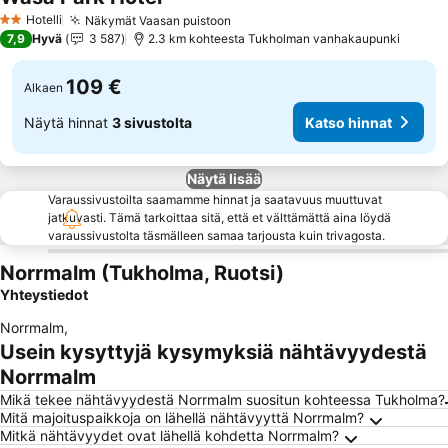
Hotelli
Näkymät Vaasan puistoon
2 Tähtiluokitus
7,9
Hyvä
3 587
2.3 km kohteesta Tukholman vanhakaupunki
109 €
Alkaen
Näytä hinnat
3 sivustolta
Katso hinnat
Näytä lisää
Varaussivustoilta saamamme hinnat ja saatavuus muuttuvat
jatkuvasti. Tämä tarkoittaa sitä, että et välttämättä aina löydä
varaussivustolta täsmälleen samaa tarjousta kuin trivagosta.
Norrmalm (Tukholma, Ruotsi)
Yhteystiedot
Norrmalm
,
Usein kysyttyjä kysymyksiä nähtävyydestä
Norrmalm
Mikä tekee nähtävyydestä Norrmalm suositun kohteessa Tukholma?
Mitä majoituspaikkoja on lähellä nähtävyyttä Norrmalm?
Mitkä nähtävyydet ovat lähellä kohdetta Norrmalm?