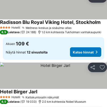
Jaa
Li
Radisson Blu Royal Viking Hotel, Stockholm
Hotelli
Wellness-keskus ja sisäuima-allas
4 Tähtiluokitus
8,5
Loistava
24 188
1.0 km kohteesta Tukholman vanhakaupunki
109 €
Alkaen
Näytä hinnat
12 sivustolta
Katso hinnat
Jaa
Li
Hotel Birger Jarl
Hotelli
Kattokuntosalin näkymät
4 Tähtiluokitus
8,5
Loistava
19 033
2.0 km kohteesta Nobel Museum