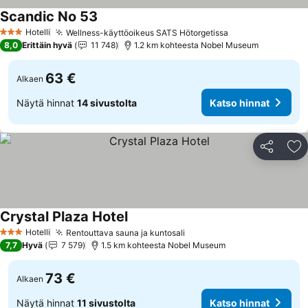
Scandic No 53
Hotelli
Wellness-käyttöoikeus SATS Hötorgetissa
3 Tähtiluokitus
8,0
Erittäin hyvä
11 748
1.2 km kohteesta Nobel Museum
63 €
Alkaen
Näytä hinnat
14 sivustolta
Katso hinnat
Jaa
Li
Crystal Plaza Hotel
Hotelli
Rentouttava sauna ja kuntosali
3 Tähtiluokitus
7,7
Hyvä
7 579
1.5 km kohteesta Nobel Museum
73 €
Alkaen
Näytä hinnat
11 sivustolta
Katso hinnat