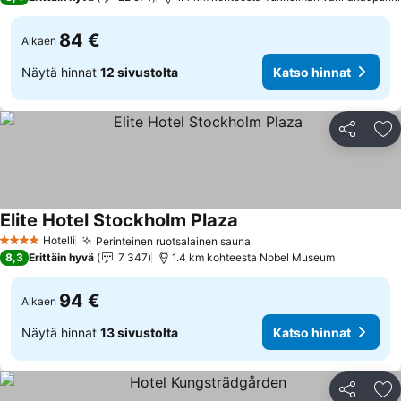
84 €
Alkaen
Näytä hinnat
12 sivustolta
Katso hinnat
Jaa
Li
Elite Hotel Stockholm Plaza
Hotelli
Perinteinen ruotsalainen sauna
4 Tähtiluokitus
8,3
Erittäin hyvä
7 347
1.4 km kohteesta Nobel Museum
94 €
Alkaen
Näytä hinnat
13 sivustolta
Katso hinnat
Jaa
Li