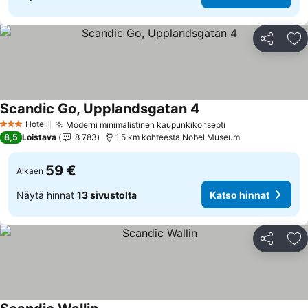
Jaa
Li
Scandic Go, Upplandsgatan 4
Hotelli
Moderni minimalistinen kaupunkikonsepti
3 Tähtiluokitus
8,5
Loistava
8 783
1.5 km kohteesta Nobel Museum
59 €
Alkaen
Näytä hinnat
13 sivustolta
Katso hinnat
Jaa
Li