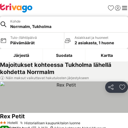
Suosikit
Kirjaud
Val
Kohde
Norrmalm, Tukholma
Tulo-/lähtöpäivä
Asiakkaat ja huoneet
Päivämäärät
2 asiakasta, 1 huone
Järjestä
Suodata
Kartta
Majoitukset kohteessa Tukholma lähellä
kohdetta Norrmalm
Näin maksut vaikuttavat hakutulosten järjestykseen
Jaa
Li
Rex Petit
Hotelli
Historiallisen kaupunkitalon luonne
2 Tähtiluokitus