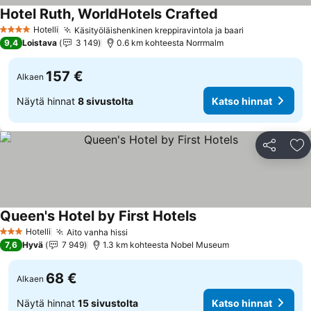
Hotel Ruth, WorldHotels Crafted
Hotelli
Käsityöläishenkinen kreppiravintola ja baari
4 Tähtiluokitus
9,4
Loistava
3 149
0.6 km kohteesta Norrmalm
157 €
Alkaen
Näytä hinnat
8 sivustolta
Katso hinnat
Jaa
Li
Queen's Hotel by First Hotels
Hotelli
Aito vanha hissi
3 Tähtiluokitus
7,6
Hyvä
7 949
1.3 km kohteesta Nobel Museum
68 €
Alkaen
Näytä hinnat
15 sivustolta
Katso hinnat