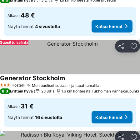
8,0
Erittäin hyvä
3 217
1.9 km kohteesta Nobel Museum
48 €
Alkaen
Näytä hinnat
4 sivustolta
Katso hinnat
Suosittu valinta
Jaa
Li
Generator Stockholm
Hostelli
Monipuoliset sosiaali- ja tapahtumatilat
3 Tähtiluokitus
8,3
Erittäin hyvä
28 881
1.6 km kohteesta Tukholman vanhakaupunki
31 €
Alkaen
Näytä hinnat
16 sivustolta
Katso hinnat