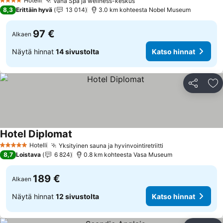
Hotelli
Vana Spa ja wellness-keskus
4 Tähtiluokitus
8,3
Erittäin hyvä
13 014
3.0 km kohteesta Nobel Museum
97 €
Alkaen
Näytä hinnat
14 sivustolta
Katso hinnat
Jaa
Li
Hotel Diplomat
Hotelli
Yksityinen sauna ja hyvinvointiretriitti
5 Tähtiluokitus
8,7
Loistava
6 824
0.8 km kohteesta Vasa Museum
189 €
Alkaen
Näytä hinnat
12 sivustolta
Katso hinnat