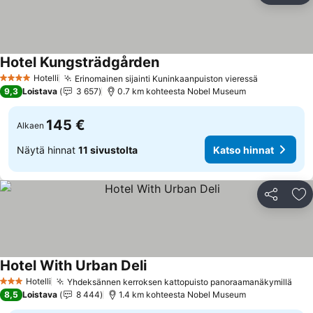
Hotel Kungsträdgården
Hotelli
Erinomainen sijainti Kuninkaanpuiston vieressä
4 Tähtiluokitus
9,3
Loistava
3 657
0.7 km kohteesta Nobel Museum
145 €
Alkaen
Näytä hinnat
11 sivustolta
Katso hinnat
Jaa
Li
Hotel With Urban Deli
Hotelli
Yhdeksännen kerroksen kattopuisto panoraamanäkymillä
3 Tähtiluokitus
8,5
Loistava
8 444
1.4 km kohteesta Nobel Museum