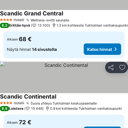
Scandic Grand Central
Hotelli
Wellness-sviitti saunalla
4 Tähtiluokitus
8,2
Erittäin hyvä
13 100
1.3 km kohteesta Tukholman vanhakaupunki
68 €
Alkaen
Näytä hinnat
14 sivustolta
Katso hinnat
Jaa
Li
Scandic Continental
Hotelli
Suora yhteys Tukholman keskusasemalle
4 Tähtiluokitus
8,5
Loistava
15 446
0.9 km kohteesta Tukholman vanhakaupunki
72 €
Alkaen