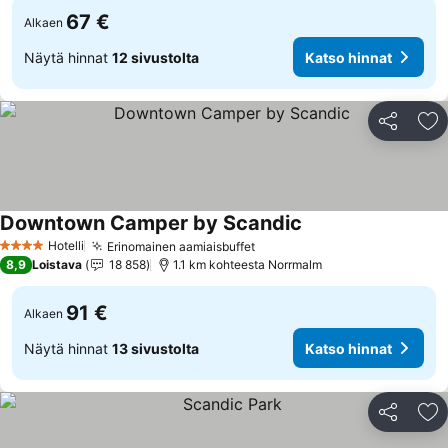
67 €
Alkaen
Näytä hinnat
12 sivustolta
Katso hinnat
Jaa
Li
Downtown Camper by Scandic
Hotelli
Erinomainen aamiaisbuffet
4 Tähtiluokitus
8,9
Loistava
18 858
1.1 km kohteesta Norrmalm
91 €
Alkaen
Näytä hinnat
13 sivustolta
Katso hinnat
Jaa
Li