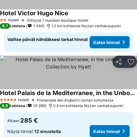
Hotel Victor Hugo Nice
Hotelli
Viihtyisä 7 huoneen boutique-hotelli
2 Tähtiluokitus
8,7
Loistava
1 464
1.0 km kohteesta Nizzan vanhakaupunki
Valitse päivät nähdäksesi tarkat hinnat
Katso hinnat
Jaa
Li
Hotel Palais de la Mediterranee, in the Unbound Collection by Hyatt
Hotelli
Promenade des Anglais'n rannan tuntumassa
5 Tähtiluokitus
8,9
Loistava
10 286
0.6 km kohteesta Nizzan vanhakaupunki
285 €
Alkaen
Näytä hinnat
12 sivustolta
Katso hinnat