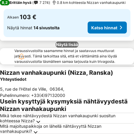
8,2
Erittäin hyvä
7 274
0.8 km kohteesta Nizzan vanhakaupunki
103 €
Alkaen
Näytä hinnat
14 sivustolta
Katso hinnat
Näytä lisää
Varaussivustoilta saamamme hinnat ja saatavuus muuttuvat
jatkuvasti. Tämä tarkoittaa sitä, että et välttämättä aina löydä
varaussivustolta täsmälleen samaa tarjousta kuin trivagosta.
Nizzan vanhakaupunki (Nizza, Ranska)
Yhteystiedot
5, rue de l'Hôtel de Ville
,
06364
,
Puhelinnumero
:
+33(4)97132000
Usein kysyttyjä kysymyksiä nähtävyydestä
Nizzan vanhakaupunki
Mikä tekee nähtävyydestä Nizzan vanhakaupunki suositun
kohteessa Nizza?
Mitä majoituspaikkoja on lähellä nähtävyyttä Nizzan
vanhakaupunki?