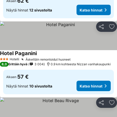
62 €
Alkaen
Näytä hinnat
12 sivustolta
Katso hinnat
Jaa
Li
Hotel Paganini
Hotelli
Äskettäin remontoidut huoneet
3 Tähtiluokitus
8,0
Erittäin hyvä
3 004
0.9 km kohteesta Nizzan vanhakaupunki
57 €
Alkaen
Näytä hinnat
10 sivustolta
Katso hinnat
Jaa
Li