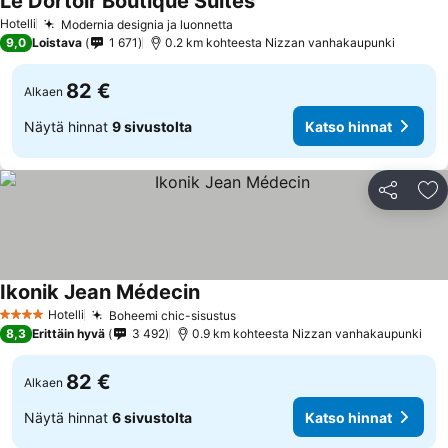
Le Dortoir Boutique Suites
Hotelli
Modernia designia ja luonnetta
9,0
Loistava
1 671
0.2 km kohteesta Nizzan vanhakaupunki
82 €
Alkaen
Näytä hinnat
9 sivustolta
Katso hinnat
Jaa
Li
Ikonik Jean Médecin
Hotelli
Boheemi chic-sisustus
4 Tähtiluokitus
8,3
Erittäin hyvä
3 492
0.9 km kohteesta Nizzan vanhakaupunki
82 €
Alkaen
Näytä hinnat
6 sivustolta
Katso hinnat