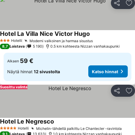
Jaa
Li
Hotel La Villa Nice Victor Hugo
Hotelli
Moderni valkoinen ja harmaa sisustus
3 Tähtiluokitus
8,7
Loistava
5 190
0.5 km kohteesta Nizzan vanhakaupunki
59 €
Alkaen
Näytä hinnat
12 sivustolta
Katso hinnat
Suosittu valinta
Jaa
Li
Hotel Le Negresco
Hotelli
Michelin-tähdellä palkittu Le Chantecler -ravintola
5 Tähtiluokitus
9,1
Loistava
13 633
1.0 km kohteesta Nizzan vanhakaupunki