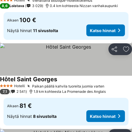
Hotelli
Viehättävä boutique-hotellikokemus
4 Tähtiluokitus
8,6
Loistava
3 029
0.4 km kohteesta Nizzan vanhakaupunki
100 €
Alkaen
Näytä hinnat
11 sivustolta
Katso hinnat
Jaa
Li
Hôtel Saint Georges
Hotelli
Paikan päällä kahvila tuoreita juomia varten
4 Tähtiluokitus
7,1
2 541
1.9 km kohteesta La Promenade des Anglais
81 €
Alkaen
Näytä hinnat
8 sivustolta
Katso hinnat