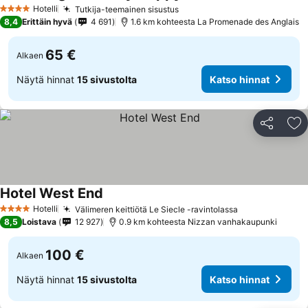
Hotelli
Tutkija-teemainen sisustus
4 Tähtiluokitus
8,4
Erittäin hyvä
4 691
1.6 km kohteesta La Promenade des Anglais
65 €
Alkaen
Näytä hinnat
15 sivustolta
Katso hinnat
Jaa
Li
Hotel West End
Hotelli
Välimeren keittiötä Le Siecle -ravintolassa
4 Tähtiluokitus
8,5
Loistava
12 927
0.9 km kohteesta Nizzan vanhakaupunki
100 €
Alkaen
Näytä hinnat
15 sivustolta
Katso hinnat