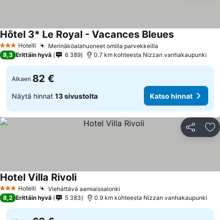
Hôtel 3* Le Royal - Vacances Bleues
Hotelli
Merinäköalahuoneet omilla parvekkeilla
3 Tähtiluokitus
8,3
Erittäin hyvä
6 389
0.7 km kohteesta Nizzan vanhakaupunki
82 €
Alkaen
Näytä hinnat
13 sivustolta
Katso hinnat
Jaa
Li
Hotel Villa Rivoli
Hotelli
Viehättävä aamiaissalonki
3 Tähtiluokitus
8,2
Erittäin hyvä
5 383
0.9 km kohteesta Nizzan vanhakaupunki