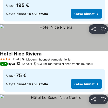
195 €
Alkaen
Näytä hinnat
14 sivustolta
Katso hinnat
Jaa
Li
Hotel Nice Riviera
Hotelli
Modernit huoneet bambulattioilla
4 Tähtiluokitus
7,7
Hyvä
10 737
0.3 km kohteesta Nizzan vanhakaupunki
75 €
Alkaen
Näytä hinnat
14 sivustolta
Katso hinnat
Jaa
Li