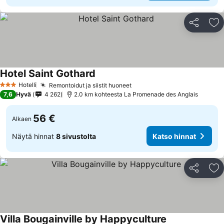
Jaa
Li
Hotel Saint Gothard
Hotelli
Remontoidut ja siistit huoneet
3 Tähtiluokitus
7,6
Hyvä
4 262
2.0 km kohteesta La Promenade des Anglais
56 €
Alkaen
Näytä hinnat
8 sivustolta
Katso hinnat
Jaa
Li
Villa Bougainville by Happyculture