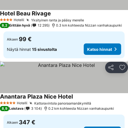
Hotel Beau Rivage
Hotelli
Yksityinen ranta ja pääsy merelle
4 Tähtiluokitus
8,2
Erittäin hyvä
12 295
0.3 km kohteesta Nizzan vanhakaupunki
99 €
Alkaen
Näytä hinnat
15 sivustolta
Katso hinnat
Jaa
Li
Anantara Plaza Nice Hotel
Hotelli
Kattoravintola panoraamanäkymillä
5 Tähtiluokitus
8,9
Loistava
3 104
0.2 km kohteesta Nizzan vanhakaupunki
347 €
Alkaen