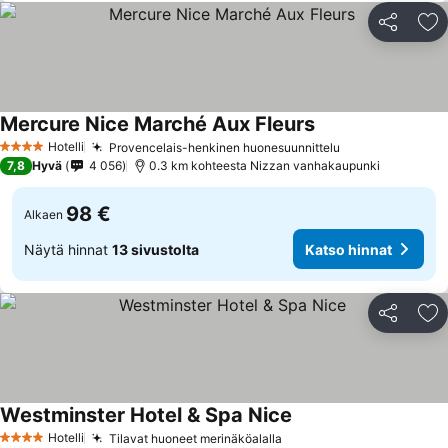
Jaa
Li
Mercure Nice Marché Aux Fleurs
Hotelli
Provencelais-henkinen huonesuunnittelu
4 Tähtiluokitus
7,8
Hyvä
4 056
0.3 km kohteesta Nizzan vanhakaupunki
98 €
Alkaen
Näytä hinnat
13 sivustolta
Katso hinnat
Jaa
Li
Westminster Hotel & Spa Nice
Hotelli
Tilavat huoneet merinäköalalla
4 Tähtiluokitus