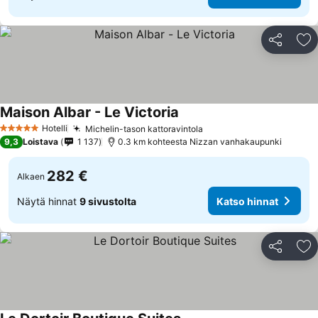
Jaa
Li
Maison Albar - Le Victoria
Hotelli
Michelin-tason kattoravintola
5 Tähtiluokitus
9,3
Loistava
1 137
0.3 km kohteesta Nizzan vanhakaupunki
282 €
Alkaen
Näytä hinnat
9 sivustolta
Katso hinnat
Jaa
Li