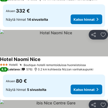
332 €
Alkaen
Näytä hinnat
14 sivustolta
Katso hinnat
Jaa
Li
Hotel Naomi Nice
Hotelli
Boutique-hotelli remontoiduissa huoneistoissa
3 Tähtiluokitus
8,9
Loistava
576
0.2 km kohteesta Nizzan vanhakaupunki
80 €
Alkaen
Näytä hinnat
5 sivustolta
Katso hinnat
Jaa
Li