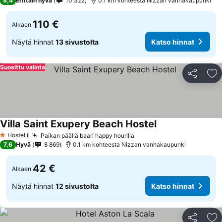
8,4
Erittäin hyvä
10 322
0.1 km kohteesta Nizzan vanhakaupunki
110 €
Alkaen
Näytä hinnat
13 sivustolta
Katso hinnat
Suosittu valinta
Jaa
Li
Villa Saint Exupery Beach Hostel
Hostelli
Paikan päällä baari happy hourilla
1 Tähtiluokitus
7,6
Hyvä
8 869
0.1 km kohteesta Nizzan vanhakaupunki
42 €
Alkaen
Näytä hinnat
12 sivustolta
Katso hinnat