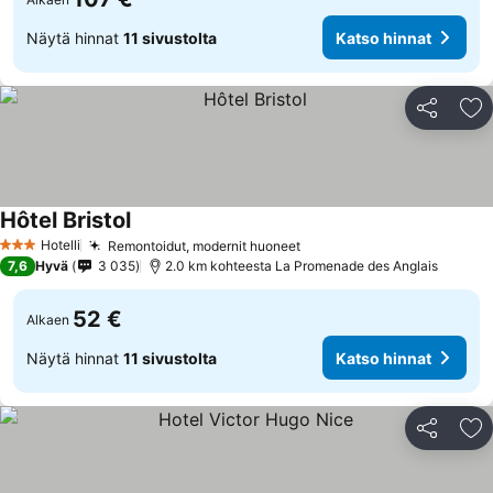
Näytä hinnat
11 sivustolta
Katso hinnat
Jaa
Li
Hôtel Bristol
Hotelli
Remontoidut, modernit huoneet
3 Tähtiluokitus
7,6
Hyvä
3 035
2.0 km kohteesta La Promenade des Anglais
52 €
Alkaen
Näytä hinnat
11 sivustolta
Katso hinnat
Jaa
Li