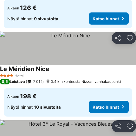
126 €
Alkaen
Näytä hinnat
9 sivustolta
Katso hinnat
Jaa
Li
Le Méridien Nice
Hotelli
4 Tähtiluokitus
8,5
Loistava
7 012
0.4 km kohteesta Nizzan vanhakaupunki
198 €
Alkaen
Näytä hinnat
10 sivustolta
Katso hinnat
Jaa
Li