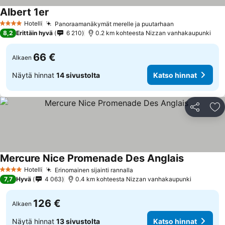
Albert 1er
Hotelli
Panoraamanäkymät merelle ja puutarhaan
4 Tähtiluokitus
8,2
Erittäin hyvä
6 210
0.2 km kohteesta Nizzan vanhakaupunki
66 €
Alkaen
Näytä hinnat
14 sivustolta
Katso hinnat
Jaa
Li
Mercure Nice Promenade Des Anglais
Hotelli
Erinomainen sijainti rannalla
4 Tähtiluokitus
7,7
Hyvä
4 063
0.4 km kohteesta Nizzan vanhakaupunki
126 €
Alkaen
Näytä hinnat
13 sivustolta
Katso hinnat