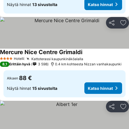
Näytä hinnat
13 sivustolta
Katso hinnat
Jaa
Li
Mercure Nice Centre Grimaldi
Hotelli
Kattoterassi kaupunkinäköalalla
4 Tähtiluokitus
8,1
Erittäin hyvä
3 598
0.4 km kohteesta Nizzan vanhakaupunki
88 €
Alkaen
Näytä hinnat
15 sivustolta
Katso hinnat
Jaa
Li