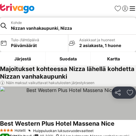
Suosikit
Kirjaud
Val
Kohde
Nizzan vanhakaupunki, Nizza
Tulo-/lähtöpäivä
Asiakkaat ja huoneet
Päivämäärät
2 asiakasta, 1 huone
Järjestä
Suodata
Kartta
Majoitukset kohteessa Nizza lähellä kohdetta
Nizzan vanhakaupunki
Näin maksut vaikuttavat hakutulosten järjestykseen
Jaa
Li
Best Western Plus Hotel Massena Nice
Hotelli
Huippuluokan luksusvuodevaatteet
4 Tähtiluokitus