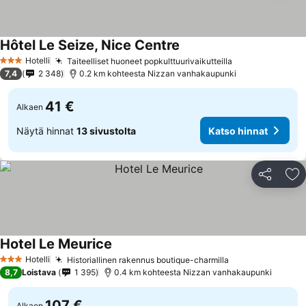
Hôtel Le Seize, Nice Centre
Hotelli
Taiteelliset huoneet popkulttuurivaikutteilla
3 Tähtiluokitus
7,4
2 348
0.2 km kohteesta Nizzan vanhakaupunki
41 €
Alkaen
Näytä hinnat
13 sivustolta
Katso hinnat
Jaa
Li
Hotel Le Meurice
Hotelli
Historiallinen rakennus boutique-charmilla
3 Tähtiluokitus
8,7
Loistava
1 395
0.4 km kohteesta Nizzan vanhakaupunki
107 €
Alkaen