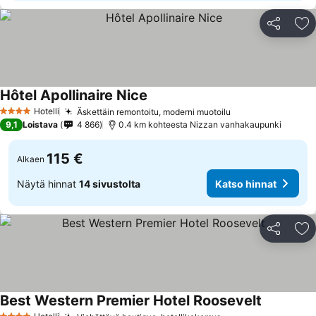
Jaa
Li
Hôtel Apollinaire Nice
Hotelli
Äskettäin remontoitu, moderni muotoilu
4 Tähtiluokitus
9,1
Loistava
4 866
0.4 km kohteesta Nizzan vanhakaupunki
115 €
Alkaen
Näytä hinnat
14 sivustolta
Katso hinnat
Jaa
Li
Best Western Premier Hotel Roosevelt