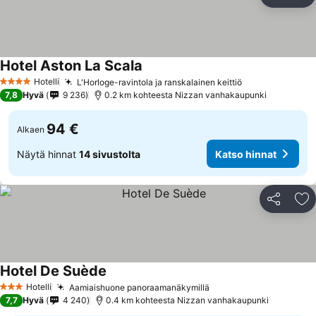
Jaa
Li
Hotel Aston La Scala
Hotelli
L'Horloge-ravintola ja ranskalainen keittiö
4 Tähtiluokitus
7,8
Hyvä
9 236
0.2 km kohteesta Nizzan vanhakaupunki
94 €
Alkaen
Näytä hinnat
14 sivustolta
Katso hinnat
Jaa
Li
Hotel De Suède
Hotelli
Aamiaishuone panoraamanäkymillä
3 Tähtiluokitus
7,7
Hyvä
4 240
0.4 km kohteesta Nizzan vanhakaupunki