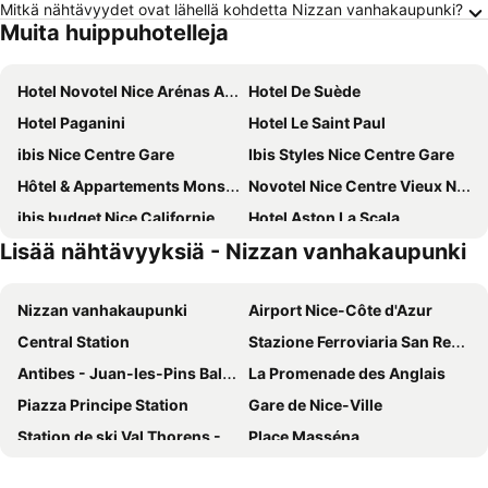
Mitkä nähtävyydet ovat lähellä kohdetta Nizzan vanhakaupunki?
Muita huippuhotelleja
Hotel Novotel Nice Arénas Aéroport
Hotel De Suède
Hotel Paganini
Hotel Le Saint Paul
ibis Nice Centre Gare
Ibis Styles Nice Centre Gare
Hôtel & Appartements Monsigny
Novotel Nice Centre Vieux Nice
ibis budget Nice Californie Lenval
Hotel Aston La Scala
Lisää nähtävyyksiä - Nizzan vanhakaupunki
Hotel Villa Rivoli
Hôtel 3* Le Royal - Vacances Bleues
Mercure Nice Centre Grimaldi
Radisson Blu Hotel, Nice
Nizzan vanhakaupunki
Airport Nice-Côte d'Azur
Best Western Premier Hotel Roosevelt
Westminster Hotel & Spa Nice
Central Station
Stazione Ferroviaria San Remo
Albert 1er
NH Nice
Antibes - Juan-les-Pins Balnéaires
La Promenade des Anglais
Hôtel Bristol
Le Méridien Nice
Piazza Principe Station
Gare de Nice-Ville
Hotel Saint Gothard
Hotel Nice Riviera
Station de ski Val Thorens - Les Trois Vallées
Place Masséna
Splendid Hotel & Spa Nice
Hotel West End
Monte-Carlo
Menton Vieille Ville
Hotel Florence Nice
Hotel Beau Rivage