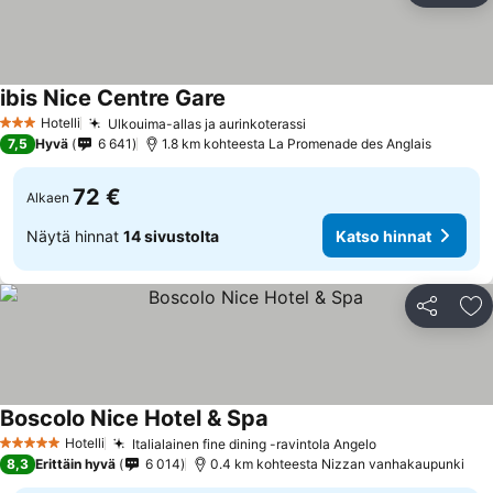
ibis Nice Centre Gare
Hotelli
Ulkouima-allas ja aurinkoterassi
3 Tähtiluokitus
7,5
Hyvä
6 641
1.8 km kohteesta La Promenade des Anglais
72 €
Alkaen
Näytä hinnat
14 sivustolta
Katso hinnat
Jaa
Li
Boscolo Nice Hotel & Spa
Hotelli
Italialainen fine dining -ravintola Angelo
5 Tähtiluokitus
8,3
Erittäin hyvä
6 014
0.4 km kohteesta Nizzan vanhakaupunki