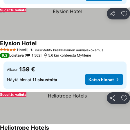
Suosittu valinta
Jaa
Li
Elysion Hotel
Katso hinnat
Hotelli
Käsintehty kreikkalainen aamiaiskokemus
Katso hinna
5 Tähtiluokitus
9,2
Loistava
1 562
5.6 km kohteesta Mytilene
159 €
Alkaen
Näytä hinnat
11 sivustolta
Katso hinnat
Suosittu valinta
Jaa
Li
Heliotrope Hotels