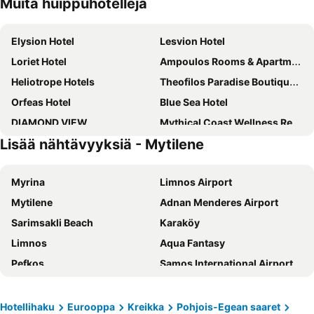
Muita huippuhotelleja
Elysion Hotel
Lesvion Hotel
Loriet Hotel
Ampoulos Rooms & Apartments
Heliotrope Hotels
Theofilos Paradise Boutique Hotel
Orfeas Hotel
Blue Sea Hotel
DIAMOND VIEW
Mythical Coast Wellness Retreat
Lisää nähtävyyksiä - Mytilene
Myrina
Limnos Airport
Mytilene
Adnan Menderes Airport
Sarimsakli Beach
Karaköy
Limnos
Aqua Fantasy
Pefkos
Samos International Airport
Votsalakia
Pythagorio
Karsiyaka
Konak
Hotellihaku
Eurooppa
Kreikka
Pohjois-Egean saaret