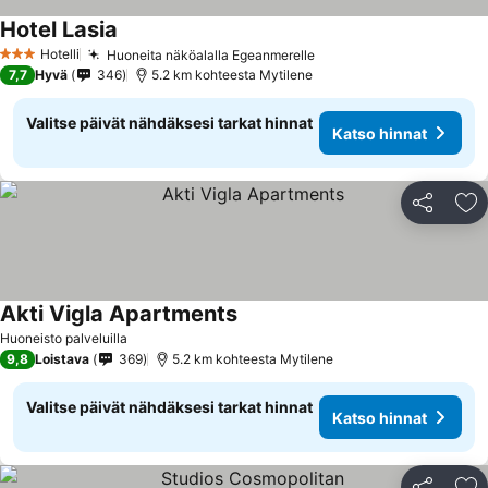
Hotel Lasia
Katso hinnat
Hotelli
Huoneita näköalalla Egeanmerelle
Katso hinnat
3 Tähtiluokitus
7,7
Hyvä
346
5.2 km kohteesta Mytilene
Valitse päivät nähdäksesi tarkat hinnat
Katso hinnat
Jaa
Li
Akti Vigla Apartments
Katso hinnat
Huoneisto palveluilla
9,8
Loistava
369
5.2 km kohteesta Mytilene
Valitse päivät nähdäksesi tarkat hinnat
Katso hinnat