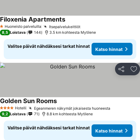
Filoxenia Apartments
Katso hinnat
Huoneisto palveluilla
Itsepalvelukeittiöt
Katso hinnat
1 Tähtiluokitus
8,5
Loistava
144
3.5 km kohteesta Mytilene
Valitse päivät nähdäksesi tarkat hinnat
Katso hinnat
Jaa
Li
Golden Sun Rooms
Katso hinnat
Hotelli
Egeanmeren näkymät jokaisesta huoneesta
Katso hinnat
4 Tähtiluokitus
9,2
Loistava
71
8.8 km kohteesta Mytilene
Valitse päivät nähdäksesi tarkat hinnat
Katso hinnat