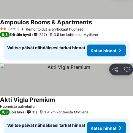
Ampoulos Rooms & Apartments
Katso hinnat
Hotelli
Remontoidut ja tyylikkäät huoneet
Katso hinnat
2 Tähtiluokitus
8,3
Erittäin hyvä
247
3.5 km kohteesta Mytilene
Valitse päivät nähdäksesi tarkat hinnat
Katso hinnat
Jaa
Li
Akti Vigla Premium
Katso hinnat
Huoneisto palveluilla
9,8
Loistava
11
3.4 km kohteesta Mytilene
Valitse päivät nähdäksesi tarkat hinnat
Katso hinnat