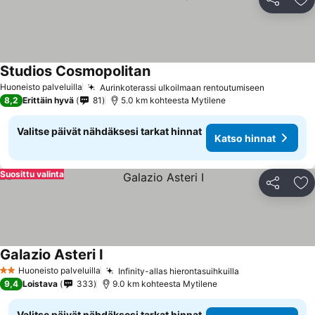
Jaa
Li
Studios Cosmopolitan
Katso hinnat
Huoneisto palveluilla
Aurinkoterassi ulkoilmaan rentoutumiseen
Katso hin
8,2
Erittäin hyvä
81
5.0 km kohteesta Mytilene
Valitse päivät nähdäksesi tarkat hinnat
Katso hinnat
Suosittu valinta
Jaa
Li
Galazio Asteri I
Katso hinnat
Huoneisto palveluilla
Infinity-allas hierontasuihkuilla
Katso hinnat
2 Tähtiluokitus
9,4
Loistava
333
9.0 km kohteesta Mytilene
Valitse päivät nähdäksesi tarkat hinnat