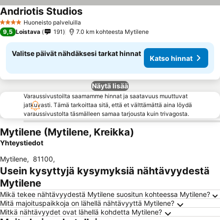
Andriotis Studios
Katso hinnat
Huoneisto palveluilla
4 Tähtiluokitus
9,5
Loistava
191
7.0 km kohteesta Mytilene
Valitse päivät nähdäksesi tarkat hinnat
Katso hinnat
Näytä lisää
Varaussivustoilta saamamme hinnat ja saatavuus muuttuvat
jatkuvasti. Tämä tarkoittaa sitä, että et välttämättä aina löydä
varaussivustolta täsmälleen samaa tarjousta kuin trivagosta.
Mytilene (Mytilene, Kreikka)
Yhteystiedot
Mytilene
,
81100
,
Usein kysyttyjä kysymyksiä nähtävyydestä
Mytilene
Mikä tekee nähtävyydestä Mytilene suositun kohteessa Mytilene?
Mitä majoituspaikkoja on lähellä nähtävyyttä Mytilene?
Mitkä nähtävyydet ovat lähellä kohdetta Mytilene?