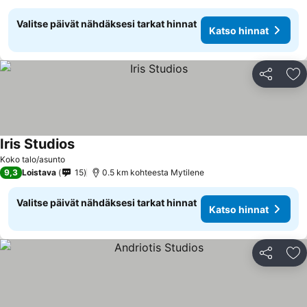
Valitse päivät nähdäksesi tarkat hinnat
Katso hinnat
Jaa
Li
Iris Studios
Katso hinnat
Koko talo/asunto
9,3
Loistava
15
0.5 km kohteesta Mytilene
Valitse päivät nähdäksesi tarkat hinnat
Katso hinnat
Jaa
Li