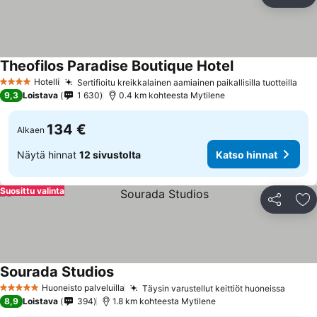
Jaa
Li
Theofilos Paradise Boutique Hotel
Katso hinnat
Hotelli
Sertifioitu kreikkalainen aamiainen paikallisilla tuotteilla
Kat
4 Tähtiluokitus
9,3
Loistava
1 630
0.4 km kohteesta Mytilene
134 €
Alkaen
Näytä hinnat
12 sivustolta
Katso hinnat
Suosittu valinta
Jaa
Li
Sourada Studios
Katso hinnat
Huoneisto palveluilla
Täysin varustellut keittiöt huoneissa
Katso
5 Tähtiluokitus
8,9
Loistava
394
1.8 km kohteesta Mytilene