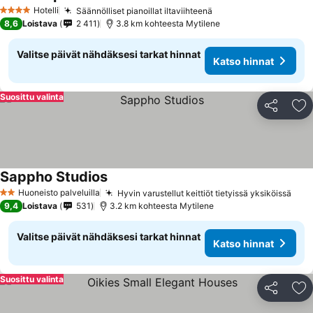
Katso hinnat
Hotelli
Säännölliset pianoillat iltaviihteenä
Katso hinnat
4 Tähtiluokitus
8,6
Loistava
2 411
3.8 km kohteesta Mytilene
Valitse päivät nähdäksesi tarkat hinnat
Katso hinnat
Suosittu valinta
Jaa
Li
Sappho Studios
Katso hinnat
Huoneisto palveluilla
Hyvin varustellut keittiöt tietyissä yksiköissä
Kats
2 Tähtiluokitus
9,4
Loistava
531
3.2 km kohteesta Mytilene
Valitse päivät nähdäksesi tarkat hinnat
Katso hinnat
Suosittu valinta
Jaa
Li