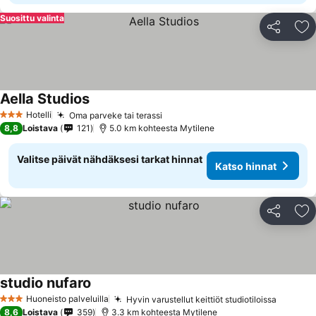
Suosittu valinta
Jaa
Li
Aella Studios
Katso hinnat
Hotelli
Oma parveke tai terassi
Katso hinnat
3 Tähtiluokitus
8,8
Loistava
121
5.0 km kohteesta Mytilene
Valitse päivät nähdäksesi tarkat hinnat
Katso hinnat
Jaa
Li
studio nufaro
Katso hinnat
Huoneisto palveluilla
Hyvin varustellut keittiöt studiotiloissa
Katso h
3 Tähtiluokitus
8,6
Loistava
359
3.3 km kohteesta Mytilene