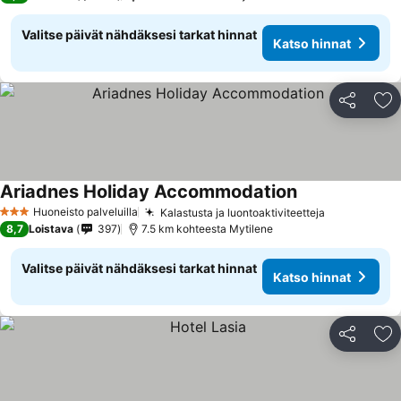
Valitse päivät nähdäksesi tarkat hinnat
Katso hinnat
Jaa
Li
Ariadnes Holiday Accommodation
Katso hinnat
Huoneisto palveluilla
Kalastusta ja luontoaktiviteetteja
Katso hinn
3 Tähtiluokitus
8,7
Loistava
397
7.5 km kohteesta Mytilene
Valitse päivät nähdäksesi tarkat hinnat
Katso hinnat
Jaa
Li