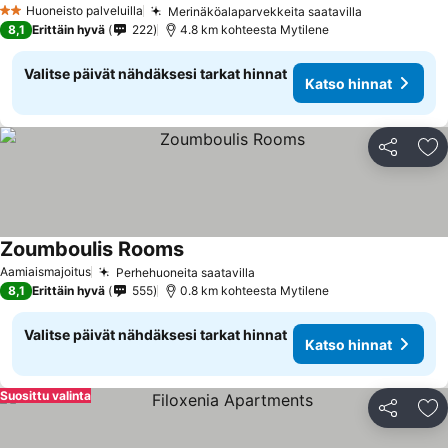
Huoneisto palveluilla
Merinäköalaparvekkeita saatavilla
Katso hinna
2 Tähtiluokitus
8,1
Erittäin hyvä
222
4.8 km kohteesta Mytilene
Valitse päivät nähdäksesi tarkat hinnat
Katso hinnat
Jaa
Li
Zoumboulis Rooms
Katso hinnat
Aamiaismajoitus
Perhehuoneita saatavilla
Katso hinnat
8,1
Erittäin hyvä
555
0.8 km kohteesta Mytilene
Valitse päivät nähdäksesi tarkat hinnat
Katso hinnat
Suosittu valinta
Jaa
Li