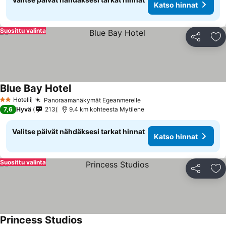
Katso hinnat
Suosittu valinta
Jaa
Li
Blue Bay Hotel
Katso hinnat
Hotelli
Panoraamanäkymät Egeanmerelle
Katso hinnat
2 Tähtiluokitus
7,6
Hyvä
213
9.4 km kohteesta Mytilene
Valitse päivät nähdäksesi tarkat hinnat
Katso hinnat
Suosittu valinta
Jaa
Li
Princess Studios
Katso hinnat