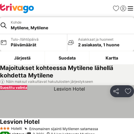
Suosikit
Kirjaud
Val
Kohde
Mytilene, Mytilene
Tulo-/lähtöpäivä
Asiakkaat ja huoneet
Päivämäärät
2 asiakasta, 1 huone
Järjestä
Suodata
Kartta
Majoitukset kohteessa Mytilene lähellä
kohdetta Mytilene
Näin maksut vaikuttavat hakutulosten järjestykseen
Suosittu valinta
Jaa
Li
Lesvion Hotel
Katso hinnat
Hotelli
Erinomainen sijainti Mytilenen satamassa
Katso hinnat
3 Tähtiluokitus