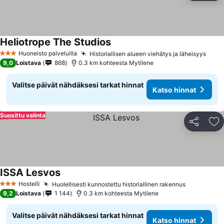
Heliotrope The Studios
Katso hinnat
Huoneisto palveluilla
Historiallisen alueen viehätys ja läheisyys
Kats
3 Tähtiluokitus
9,0
Loistava
868
0.3 km kohteesta Mytilene
Valitse päivät nähdäksesi tarkat hinnat
Katso hinnat
Suosittu valinta
Jaa
Li
ISSA Lesvos
Katso hinnat
Hostelli
Huolellisesti kunnostettu historiallinen rakennus
Katso hin
3 Tähtiluokitus
9,2
Loistava
1 144
0.3 km kohteesta Mytilene
Valitse päivät nähdäksesi tarkat hinnat
Katso hinnat