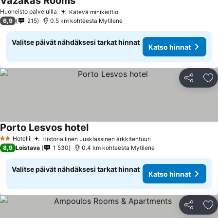
Vazakas Rooms
Katso hinnat
Huoneisto palveluilla
Kätevä minikeittiö
Katso hinnat
6,9
215
0.5 km kohteesta Mytilene
Valitse päivät nähdäksesi tarkat hinnat
Katso hinnat
Jaa
Li
Porto Lesvos hotel
Katso hinnat
Hotelli
Historiallinen uusklassinen arkkitehtuuri
Katso hinnat
2 Tähtiluokitus
8,9
Loistava
1 530
0.4 km kohteesta Mytilene
Valitse päivät nähdäksesi tarkat hinnat
Katso hinnat
Jaa
Li