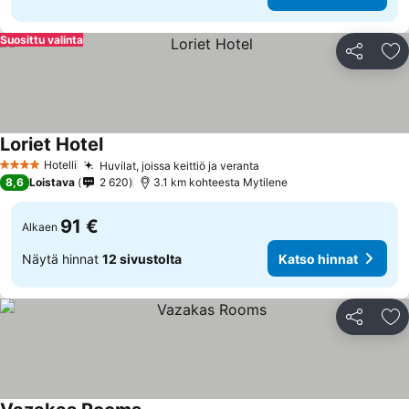
Suosittu valinta
Jaa
Li
Loriet Hotel
Katso hinnat
Hotelli
Huvilat, joissa keittiö ja veranta
Katso hinnat
4 Tähtiluokitus
8,6
Loistava
2 620
3.1 km kohteesta Mytilene
91 €
Alkaen
Näytä hinnat
12 sivustolta
Katso hinnat
Jaa
Li