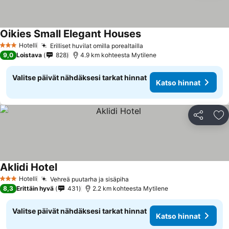
Oikies Small Elegant Houses
Katso hinnat
Hotelli
Erilliset huvilat omilla porealtailla
Katso hinnat
3 Tähtiluokitus
9,0
Loistava
828
4.9 km kohteesta Mytilene
Valitse päivät nähdäksesi tarkat hinnat
Katso hinnat
Jaa
Li
Aklidi Hotel
Katso hinnat
Hotelli
Vehreä puutarha ja sisäpiha
Katso hinnat
3 Tähtiluokitus
8,3
Erittäin hyvä
431
2.2 km kohteesta Mytilene
Valitse päivät nähdäksesi tarkat hinnat
Katso hinnat