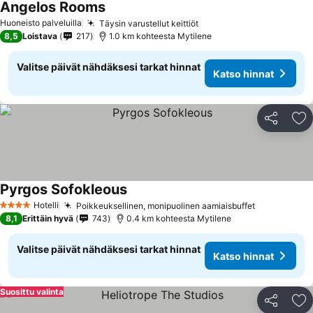
Angelos Rooms
Katso hinnat
Huoneisto palveluilla
Täysin varustellut keittiöt
Katso hinnat
8,5
Loistava
217
1.0 km kohteesta Mytilene
Valitse päivät nähdäksesi tarkat hinnat
Katso hinnat
Jaa
Li
Pyrgos Sofokleous
Katso hinnat
Hotelli
Poikkeuksellinen, monipuolinen aamiaisbuffet
Katso hinn
4 Tähtiluokitus
8,1
Erittäin hyvä
743
0.4 km kohteesta Mytilene
Valitse päivät nähdäksesi tarkat hinnat
Katso hinnat
Suosittu valinta
Jaa
Li