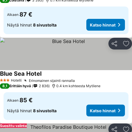
9,1
Loistava
3 393
0.1 km kohteesta Mytilene
87 €
Alkaen
Näytä hinnat
8 sivustolta
Katso hinnat
Jaa
Li
Blue Sea Hotel
Katso hinnat
Hotelli
Erinomainen sijainti rannalla
Katso hinnat
3 Tähtiluokitus
8,1
Erittäin hyvä
2 836
0.4 km kohteesta Mytilene
85 €
Alkaen
Näytä hinnat
8 sivustolta
Katso hinnat
Suosittu valinta