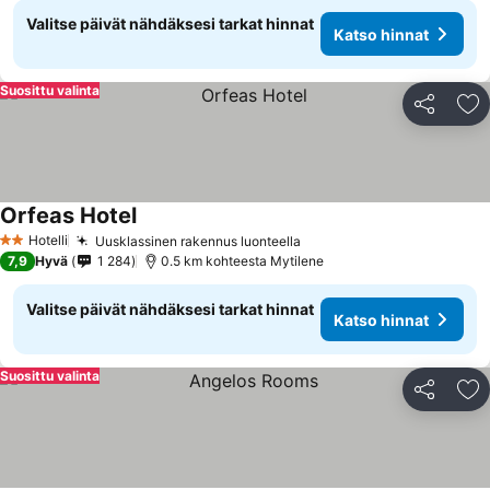
Valitse päivät nähdäksesi tarkat hinnat
Katso hinnat
Suosittu valinta
Jaa
Li
Orfeas Hotel
Katso hinnat
Hotelli
Uusklassinen rakennus luonteella
Katso hinnat
2 Tähtiluokitus
7,9
Hyvä
1 284
0.5 km kohteesta Mytilene
Valitse päivät nähdäksesi tarkat hinnat
Katso hinnat
Suosittu valinta
Jaa
Li