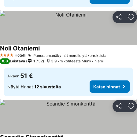
Jaa
Li
Noli Otaniemi
Hotelli
Panoraamanäkymät merelle yläkerroksista
4 Tähtiluokitus
8,8
Loistava
1 732
3.9 km kohteesta Munkkiniemi
51 €
Alkaen
Näytä hinnat
12 sivustolta
Katso hinnat
Jaa
Li