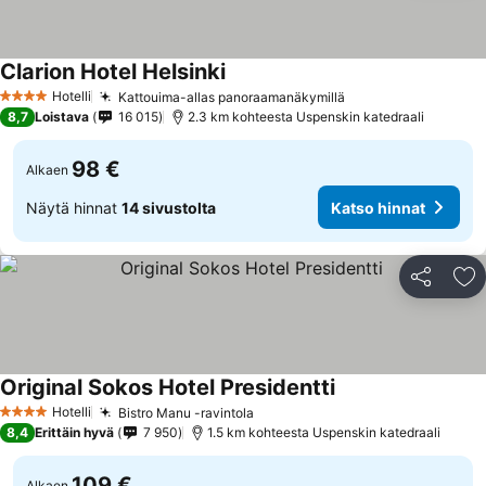
Clarion Hotel Helsinki
Hotelli
Kattouima-allas panoraamanäkymillä
4 Tähtiluokitus
8,7
Loistava
16 015
2.3 km kohteesta Uspenskin katedraali
98 €
Alkaen
Näytä hinnat
14 sivustolta
Katso hinnat
Jaa
Li
Original Sokos Hotel Presidentti
Hotelli
Bistro Manu -ravintola
4 Tähtiluokitus
8,4
Erittäin hyvä
7 950
1.5 km kohteesta Uspenskin katedraali
109 €
Alkaen