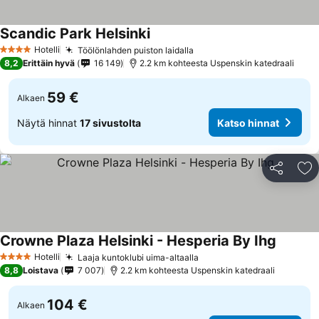
Scandic Park Helsinki
Hotelli
Töölönlahden puiston laidalla
4 Tähtiluokitus
8,2
Erittäin hyvä
16 149
2.2 km kohteesta Uspenskin katedraali
59 €
Alkaen
Näytä hinnat
17 sivustolta
Katso hinnat
Jaa
Li
Crowne Plaza Helsinki - Hesperia By Ihg
Hotelli
Laaja kuntoklubi uima-altaalla
4 Tähtiluokitus
8,8
Loistava
7 007
2.2 km kohteesta Uspenskin katedraali
104 €
Alkaen