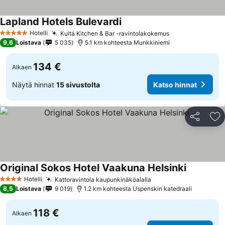
Lapland Hotels Bulevardi
Hotelli
Kultá Kitchen & Bar -ravintolakokemus
5 Tähtiluokitus
9,6
Loistava
5 035
5.1 km kohteesta Munkkiniemi
134 €
Alkaen
Näytä hinnat
15 sivustolta
Katso hinnat
Jaa
Li
Original Sokos Hotel Vaakuna Helsinki
Hotelli
Kattoravintola kaupunkinäköalalla
4 Tähtiluokitus
8,5
Loistava
9 019
1.2 km kohteesta Uspenskin katedraali
118 €
Alkaen