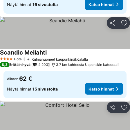
Näytä hinnat
16 sivustolta
Katso hinnat
Jaa
Li
Scandic Meilahti
Hotelli
Kulmahuoneet kaupunkinäköalalla
4 Tähtiluokitus
8,3
Erittäin hyvä
4 203
3.7 km kohteesta Uspenskin katedraali
62 €
Alkaen
Näytä hinnat
15 sivustolta
Katso hinnat
Jaa
Li