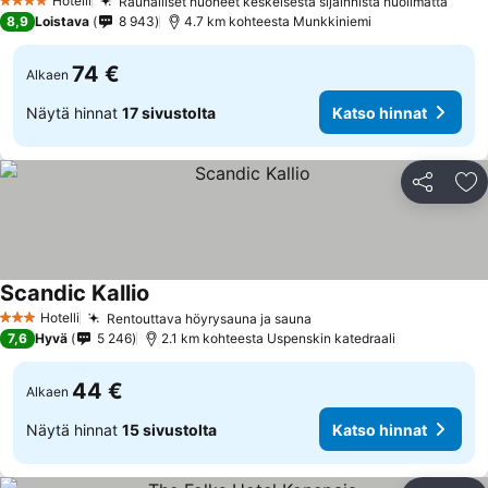
Hotelli
Rauhalliset huoneet keskeisestä sijainnista huolimatta
4 Tähtiluokitus
8,9
Loistava
8 943
4.7 km kohteesta Munkkiniemi
74 €
Alkaen
Näytä hinnat
17 sivustolta
Katso hinnat
Jaa
Li
Scandic Kallio
Hotelli
Rentouttava höyrysauna ja sauna
3 Tähtiluokitus
7,6
Hyvä
5 246
2.1 km kohteesta Uspenskin katedraali
44 €
Alkaen
Näytä hinnat
15 sivustolta
Katso hinnat