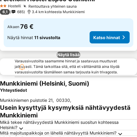
Hostelli
Rentouttava yhteinen sauna
2 Tähtiluokitus
6,1
685
3.4 km kohteesta Munkkiniemi
76 €
Alkaen
Näytä hinnat
11 sivustolta
Katso hinnat
Näytä lisää
Varaussivustoilta saamamme hinnat ja saatavuus muuttuvat
jatkuvasti. Tämä tarkoittaa sitä, että et välttämättä aina löydä
varaussivustolta täsmälleen samaa tarjousta kuin trivagosta.
Munkkiniemi (Helsinki, Suomi)
Yhteystiedot
Munkkiniemen puistotie 21
,
00330
,
Usein kysyttyjä kysymyksiä nähtävyydestä
Munkkiniemi
Mikä tekee nähtävyydestä Munkkiniemi suositun kohteessa
Helsinki?
Mitä majoituspaikkoja on lähellä nähtävyyttä Munkkiniemi?