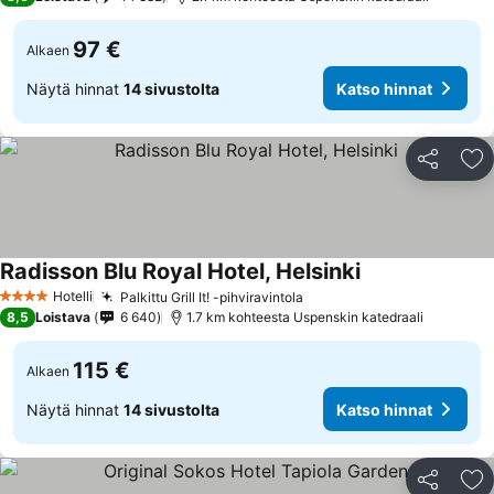
97 €
Alkaen
Näytä hinnat
14 sivustolta
Katso hinnat
Jaa
Li
Radisson Blu Royal Hotel, Helsinki
Hotelli
Palkittu Grill It! -pihviravintola
4 Tähtiluokitus
8,5
Loistava
6 640
1.7 km kohteesta Uspenskin katedraali
115 €
Alkaen
Näytä hinnat
14 sivustolta
Katso hinnat
Jaa
Li