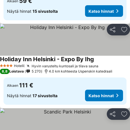
59 €
Alkaen
Näytä hinnat
15 sivustolta
Katso hinnat
Jaa
Li
Holiday Inn Helsinki - Expo By Ihg
Hotelli
Hyvin varusteltu kuntosali ja tilava sauna
4 Tähtiluokitus
8,8
Loistava
5 270
4.0 km kohteesta Uspenskin katedraali
111 €
Alkaen
Näytä hinnat
17 sivustolta
Katso hinnat
Jaa
Li