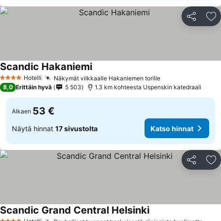
Jaa
Li
Scandic Hakaniemi
Hotelli
Näkymät vilkkaalle Hakaniemen torille
4 Tähtiluokitus
8,0
Erittäin hyvä
5 503
1.3 km kohteesta Uspenskin katedraali
53 €
Alkaen
Näytä hinnat
17 sivustolta
Katso hinnat
Jaa
Li
Scandic Grand Central Helsinki