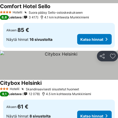
Comfort Hotel Sello
Hotelli
Suora pääsy Sello-ostoskeskukseen
4 Tähtiluokitus
8,6
Loistava
3 417
4.1 km kohteesta Munkkiniemi
85 €
Alkaen
Näytä hinnat
16 sivustolta
Katso hinnat
Jaa
Li
Citybox Helsinki
Hotelli
Skandinaavisesti sisustetut huoneet
3 Tähtiluokitus
9,1
Loistava
12 078
4.5 km kohteesta Munkkiniemi
61 €
Alkaen
Näytä hinnat
8 sivustolta
Katso hinnat