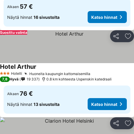
57 €
Alkaen
Näytä hinnat
16 sivustolta
Katso hinnat
Suosittu valinta
Jaa
Li
Hotel Arthur
Hotelli
Huoneita kaupungin kattomaisemilla
3 Tähtiluokitus
7,8
Hyvä
19 337
0.8 km kohteesta Uspenskin katedraali
76 €
Alkaen
Näytä hinnat
13 sivustolta
Katso hinnat
Jaa
Li