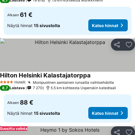
8,7
Loistava
19 818
1.6 km kohteesta Munkkiniemi
61 €
Alkaen
Näytä hinnat
15 sivustolta
Katso hinnat
Jaa
Li
Hilton Helsinki Kalastajatorppa
Hotelli
Monipuolinen aamiainen runsailla vaihtoehdoilla
4 Tähtiluokitus
8,7
Loistava
7 270
5.5 km kohteesta Uspenskin katedraali
88 €
Alkaen
Näytä hinnat
15 sivustolta
Katso hinnat
Suosittu valinta