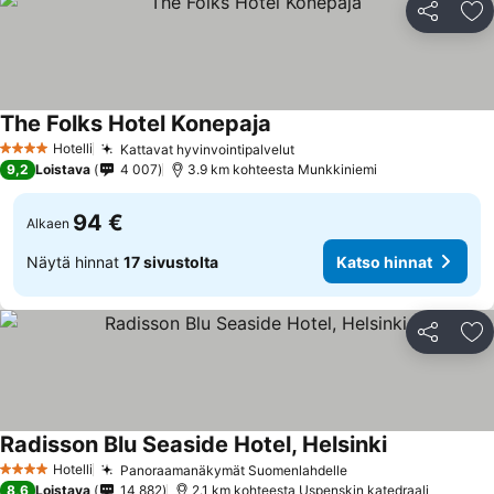
Jaa
Li
The Folks Hotel Konepaja
Hotelli
Kattavat hyvinvointipalvelut
4 Tähtiluokitus
9,2
Loistava
4 007
3.9 km kohteesta Munkkiniemi
94 €
Alkaen
Näytä hinnat
17 sivustolta
Katso hinnat
Jaa
Li
Radisson Blu Seaside Hotel, Helsinki
Hotelli
Panoraamanäkymät Suomenlahdelle
4 Tähtiluokitus
8,6
Loistava
14 882
2.1 km kohteesta Uspenskin katedraali