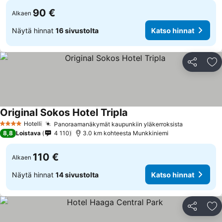
90 €
Alkaen
Näytä hinnat
16 sivustolta
Katso hinnat
Jaa
Li
Original Sokos Hotel Tripla
Hotelli
Panoraamanäkymät kaupunkiin yläkerroksista
4 Tähtiluokitus
8,8
Loistava
4 110
3.0 km kohteesta Munkkiniemi
110 €
Alkaen
Näytä hinnat
14 sivustolta
Katso hinnat
Jaa
Li