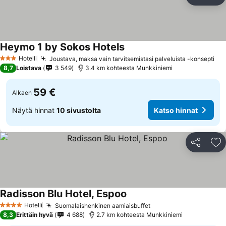
Jaa
Li
Heymo 1 by Sokos Hotels
Hotelli
Joustava, maksa vain tarvitsemistasi palveluista -konsepti
3 Tähtiluokitus
8,7
Loistava
3 549
3.4 km kohteesta Munkkiniemi
59 €
Alkaen
Näytä hinnat
10 sivustolta
Katso hinnat
Jaa
Li
Radisson Blu Hotel, Espoo
Hotelli
Suomalaishenkinen aamiaisbuffet
4 Tähtiluokitus
8,3
Erittäin hyvä
4 688
2.7 km kohteesta Munkkiniemi