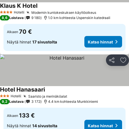
Klaus K Hotel
Hotelli
Modernin kuntokeskuksen käyttöoikeus
4 Tähtiluokitus
8,6
Loistava
9 180
1.0 km kohteesta Uspenskin katedraali
70 €
Alkaen
Näytä hinnat
17 sivustolta
Katso hinnat
Jaa
Li
Hotel Hanasaari
Hotelli
Saaristo ja merinäköalat
3 Tähtiluokitus
9,2
Loistava
3 172
4.4 km kohteesta Munkkiniemi
133 €
Alkaen
Näytä hinnat
14 sivustolta
Katso hinnat