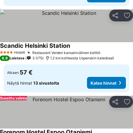
Jaa
Li
Scandic Helsinki Station
Hotelli
Restaurant Verden kansainvälinen keittiö
4 Tähtiluokitus
8,9
Loistava
3 075
1.2 km kohteesta Uspenskin katedraali
57 €
Alkaen
Näytä hinnat
13 sivustolta
Katso hinnat
Suosittu valinta
Jaa
Li
Forenom Hostel Espoo Otaniemi