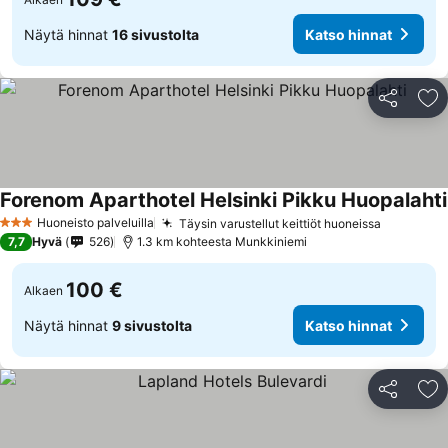
Näytä hinnat
16 sivustolta
Katso hinnat
Jaa
Li
Forenom Aparthotel Helsinki Pikku Huopalahti
Huoneisto palveluilla
Täysin varustellut keittiöt huoneissa
3 Tähtiluokitus
7,7
Hyvä
526
1.3 km kohteesta Munkkiniemi
100 €
Alkaen
Näytä hinnat
9 sivustolta
Katso hinnat
Jaa
Li