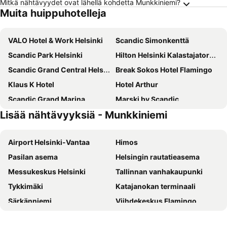
Mitkä nähtävyydet ovat lähellä kohdetta Munkkiniemi?
Muita huippuhotelleja
VALO Hotel & Work Helsinki
Scandic Simonkenttä
Scandic Park Helsinki
Hilton Helsinki Kalastajatorppa
Scandic Grand Central Helsinki
Break Sokos Hotel Flamingo
Klaus K Hotel
Hotel Arthur
Scandic Grand Marina
Marski by Scandic
Lisää nähtävyyksiä - Munkkiniemi
Clarion Hotel Helsinki
Scandic Helsinki Aviapolis
Radisson Blu Seaside Hotel, Helsinki
Scandic Helsinki Aviacongress
Airport Helsinki-Vantaa
Himos
Comfort Hotel Helsinki Airport
Hilton Helsinki Airport
Pasilan asema
Helsingin rautatieasema
Scandic Hakaniemi
Scandic Kallio
Messukeskus Helsinki
Tallinnan vanhakaupunki
Holiday Inn Helsinki - Expo By Ihg
Scandic Pasila
Tykkimäki
Katajanokan terminaali
Original Sokos Hotel Tripla
Scandic Kaisaniemi
Särkänniemi
Viihdekeskus Flamingo
Crowne Plaza Helsinki - Hesperia By Ihg
Lapland Hotels Bulevardi
Tallinnan satama
Olympiastadion Helsinki
Original Sokos Hotel Presidentti
Hotel AX