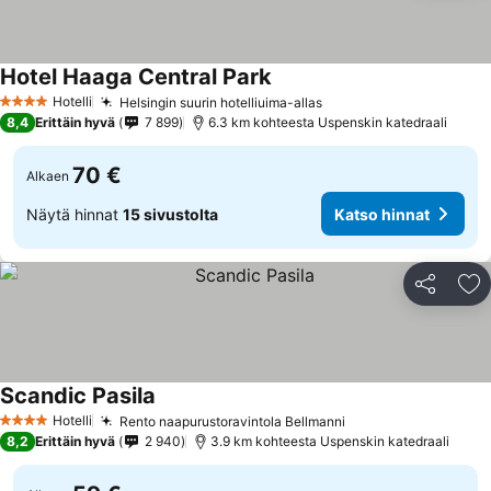
Hotel Haaga Central Park
Hotelli
Helsingin suurin hotelliuima-allas
4 Tähtiluokitus
8,4
Erittäin hyvä
7 899
6.3 km kohteesta Uspenskin katedraali
70 €
Alkaen
Näytä hinnat
15 sivustolta
Katso hinnat
Jaa
Li
Scandic Pasila
Hotelli
Rento naapurustoravintola Bellmanni
4 Tähtiluokitus
8,2
Erittäin hyvä
2 940
3.9 km kohteesta Uspenskin katedraali