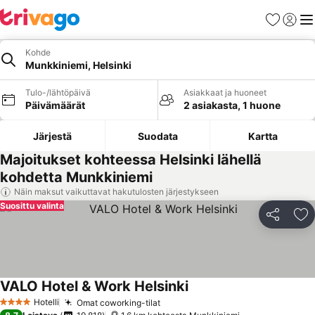
Suosikit
Kirjaud
Val
Kohde
Munkkiniemi, Helsinki
Tulo-/lähtöpäivä
Asiakkaat ja huoneet
Päivämäärät
2 asiakasta, 1 huone
Järjestä
Suodata
Kartta
Majoitukset kohteessa Helsinki lähellä
kohdetta Munkkiniemi
Näin maksut vaikuttavat hakutulosten järjestykseen
Suosittu valinta
Jaa
Li
VALO Hotel & Work Helsinki
Hotelli
Omat coworking-tilat
4 Tähtiluokitus