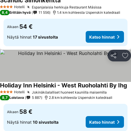
Scandic Simonkenttä
Hotelli
Espanjalaisia herkkuja Restaurant Másissa
4 Tähtiluokitus
8,4
Erittäin hyvä
11 556
1.4 km kohteesta Uspenskin katedraali
54 €
Alkaen
Näytä hinnat
17 sivustolta
Katso hinnat
Jaa
Li
Holiday Inn Helsinki - West Ruoholahti By Ihg
Hotelli
Jokinäköalalliset huoneet kauniilla maisemilla
4 Tähtiluokitus
8,7
Loistava
5 887
2.8 km kohteesta Uspenskin katedraali
58 €
Alkaen
Näytä hinnat
10 sivustolta
Katso hinnat