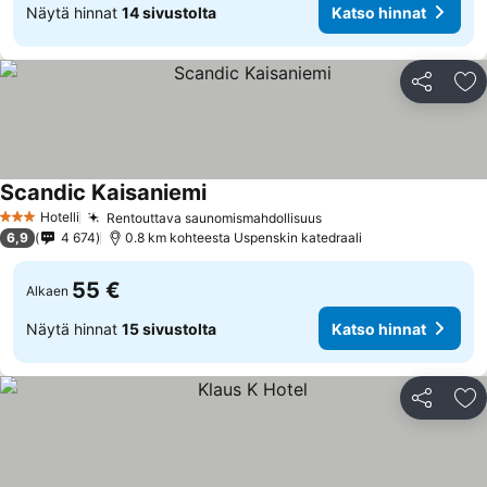
Näytä hinnat
14 sivustolta
Katso hinnat
Jaa
Li
Scandic Kaisaniemi
Hotelli
Rentouttava saunomismahdollisuus
3 Tähtiluokitus
6,9
4 674
0.8 km kohteesta Uspenskin katedraali
55 €
Alkaen
Näytä hinnat
15 sivustolta
Katso hinnat
Jaa
Li