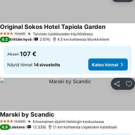
Original Sokos Hotel Tapiola Garden
Hotelli
Talvinen luisteluradan käyttöoikeus
4 Tähtiluokitus
8,2
Erittäin hyvä
2 674
4.5 km kohteesta Munkkiniemi
107 €
Alkaen
Näytä hinnat
14 sivustolta
Katso hinnat
Jaa
Li
Marski by Scandic
Hotelli
Erinomainen sijainti Helsingin keskustassa
4 Tähtiluokitus
8,6
Loistava
12 339
1.1 km kohteesta Uspenskin katedraali