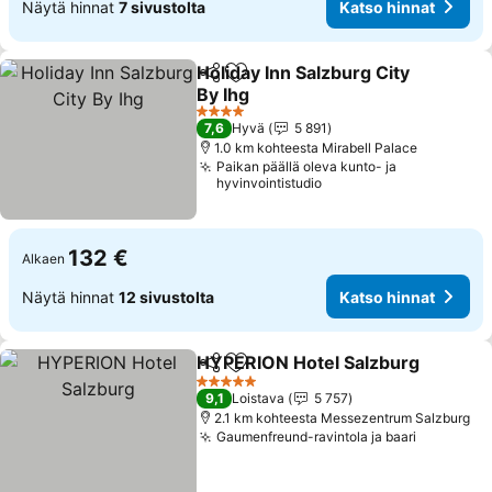
Näytä hinnat
7 sivustolta
Katso hinnat
Holiday Inn Salzburg City
Jaa
Lisää suosikkeihin
By Ihg
Katso hinnat
4 Tähtiluokitus
7,6
Hyvä
5 891
1.0 km kohteesta Mirabell Palace
Paikan päällä oleva kunto- ja
hyvinvointistudio
132 €
Alkaen
Näytä hinnat
12 sivustolta
Katso hinnat
HYPERION Hotel Salzburg
Jaa
Lisää suosikkeihin
5 Tähtiluokitus
9,1
Loistava
5 757
2.1 km kohteesta Messezentrum Salzburg
Gaumenfreund-ravintola ja baari
Katso hi