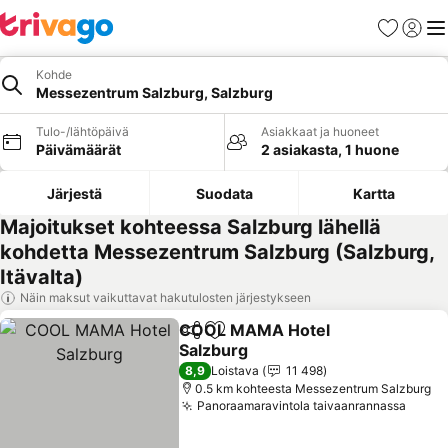
Suosikit
Kirjaud
Val
Kohde
Messezentrum Salzburg, Salzburg
Tulo-/lähtöpäivä
Asiakkaat ja huoneet
Päivämäärät
2 asiakasta, 1 huone
Järjestä
Suodata
Kartta
Majoitukset kohteessa Salzburg lähellä
kohdetta Messezentrum Salzburg (Salzburg,
Itävalta)
Näin maksut vaikuttavat hakutulosten järjestykseen
COOL MAMA Hotel
Jaa
Lisää suosikkeihin
Salzburg
Katso hinnat
8,9
Loistava
11 498
0.5 km kohteesta Messezentrum Salzburg
Panoraamaravintola taivaanrannassa
Katso