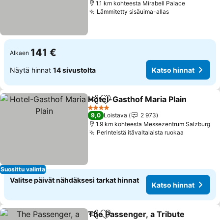
1.1 km kohteesta Mirabell Palace
Lämmitetty sisäuima-allas
Katso hinnat
141 €
Alkaen
Näytä hinnat
14 sivustolta
Katso hinnat
Hotel-Gasthof Maria Plain
Jaa
Lisää suosikkeihin
4 Tähtiluokitus
9,0
Loistava
2 973
1.9 km kohteesta Messezentrum Salzburg
Perinteistä itävaltalaista ruokaa
Katso hin
Suosittu valinta
Valitse päivät nähdäksesi tarkat hinnat
Katso hinnat
The Passenger, a Tribute
Jaa
Lisää suosikkeihin