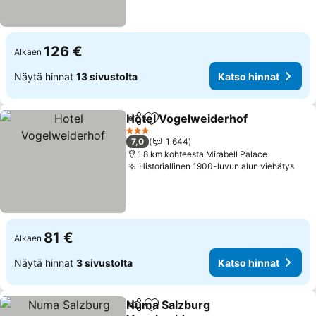
126 €
Alkaen
Näytä hinnat
13 sivustolta
Katso hinnat
Hotel Vogelweiderhof
Jaa
Lisää suosikkeihin
Kats
3 Tähtiluokitus
7,0
1 644
1.8 km kohteesta Mirabell Palace
Historiallinen 1900-luvun alun viehätys
Kats
81 €
Alkaen
Näytä hinnat
3 sivustolta
Katso hinnat
Numa Salzburg
Jaa
Lisää suosikkeihin