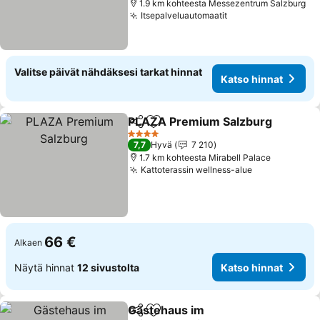
1.9 km kohteesta Messezentrum Salzburg
Itsepalveluautomaatit
Katso hinnat
Valitse päivät nähdäksesi tarkat hinnat
Katso hinnat
PLAZA Premium Salzburg
Jaa
Lisää suosikkeihin
4 Tähtiluokitus
7,7
Hyvä
7 210
1.7 km kohteesta Mirabell Palace
Kattoterassin wellness-alue
Katso hinnat
66 €
Alkaen
Näytä hinnat
12 sivustolta
Katso hinnat
Gästehaus im
Jaa
Lisää suosikkeihin