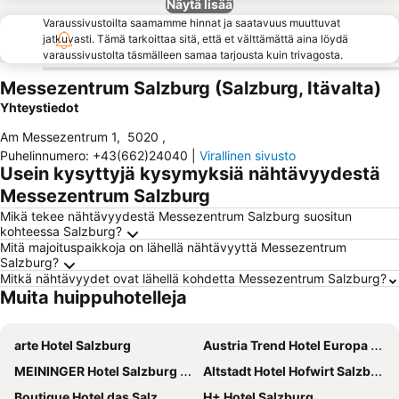
Näytä lisää
Varaussivustoilta saamamme hinnat ja saatavuus muuttuvat
jatkuvasti. Tämä tarkoittaa sitä, että et välttämättä aina löydä
varaussivustolta täsmälleen samaa tarjousta kuin trivagosta.
Messezentrum Salzburg (Salzburg, Itävalta)
Yhteystiedot
Am Messezentrum 1
,
5020
,
Puhelinnumero
:
+43(662)24040
|
Virallinen sivusto
Usein kysyttyjä kysymyksiä nähtävyydestä
Messezentrum Salzburg
Mikä tekee nähtävyydestä Messezentrum Salzburg suositun
kohteessa Salzburg?
Mitä majoituspaikkoja on lähellä nähtävyyttä Messezentrum
Salzburg?
Mitkä nähtävyydet ovat lähellä kohdetta Messezentrum Salzburg?
Muita huippuhotelleja
arte Hotel Salzburg
Austria Trend Hotel Europa Salzburg
MEININGER Hotel Salzburg City Center
Altstadt Hotel Hofwirt Salzburg
Boutique Hotel das Salz
H+ Hotel Salzburg