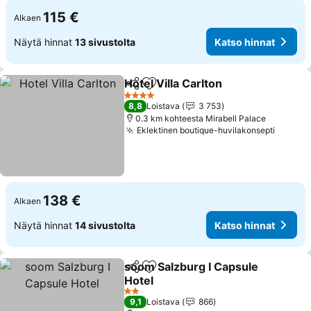
115 €
Alkaen
Näytä hinnat
13 sivustolta
Katso hinnat
Hotel Villa Carlton
Jaa
Lisää suosikkeihin
Katso hi
4 Tähtiluokitus
8,8
Loistava
3 753
0.3 km kohteesta Mirabell Palace
Eklektinen boutique-huvilakonsepti
Katso 
138 €
Alkaen
Näytä hinnat
14 sivustolta
Katso hinnat
soom Salzburg I Capsule
Jaa
Lisää suosikkeihin
Hotel
Katso hinnat
2 Tähtiluokitus
9,1
Loistava
866