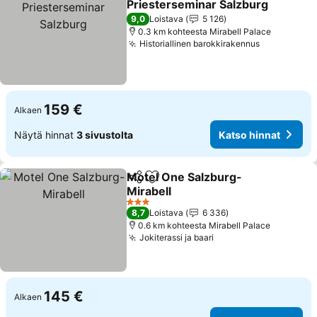
Priesterseminar Salzburg
Katso hinnat
9,0
Loistava
5 126
0.3 km kohteesta Mirabell Palace
Historiallinen barokkirakennus
Katso hinn
159 €
Alkaen
Näytä hinnat
3 sivustolta
Katso hinnat
Motel One Salzburg-
Jaa
Lisää suosikkeihin
Mirabell
Katso hinnat
3 Tähtiluokitus
8,7
Loistava
6 336
0.6 km kohteesta Mirabell Palace
Jokiterassi ja baari
Katso hinnat
145 €
Alkaen