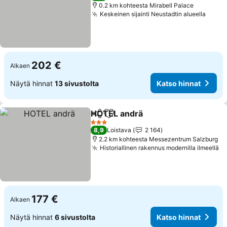
0.2 km kohteesta Mirabell Palace
Keskeinen sijainti Neustadtin alueella
Katso
202 €
Alkaen
Näytä hinnat
13 sivustolta
Katso hinnat
HOTEL andrä
Jaa
Lisää suosikkeihin
Katso hinnat
3 Tähtiluokitus
8,9
Loistava
2 164
2.2 km kohteesta Messezentrum Salzburg
Historiallinen rakennus modernilla ilmeellä
Ka
177 €
Alkaen
Näytä hinnat
6 sivustolta
Katso hinnat