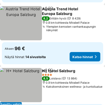
Austria Trend Hotel
Jaa
Lisää suosikkeihin
Europa Salzburg
Katso hinnat
8,2
Erittäin hyvä
8 429
0.8 km kohteesta Mirabell Palace
Ylempien kerrosten vanhankaupungin
näkymät
96 €
Alkaen
Näytä hinnat
14 sivustolta
Katso hinnat
H+ Hotel Salzburg
Jaa
Lisää suosikkeihin
Katso hi
4 Tähtiluokitus
8,5
Loistava
13 864
0.9 km kohteesta Mirabell Palace
Kaksikerroksinen wellness- ja kuntoilualue
K
Suosittu valinta