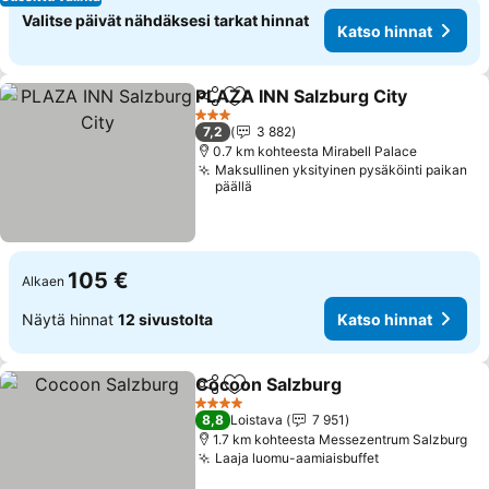
Valitse päivät nähdäksesi tarkat hinnat
Katso hinnat
PLAZA INN Salzburg City
Jaa
Lisää suosikkeihin
K
3 Tähtiluokitus
7,2
3 882
0.7 km kohteesta Mirabell Palace
Maksullinen yksityinen pysäköinti paikan
päällä
105 €
Alkaen
Näytä hinnat
12 sivustolta
Katso hinnat
Cocoon Salzburg
Jaa
Lisää suosikkeihin
Katso hin
4 Tähtiluokitus
8,8
Loistava
7 951
1.7 km kohteesta Messezentrum Salzburg
Laaja luomu-aamiaisbuffet
Katso hinnat