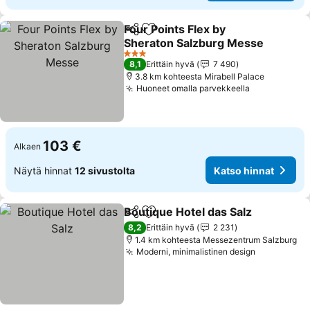
Four Points Flex by
Jaa
Lisää suosikkeihin
Sheraton Salzburg Messe
Katso hinnat
3 Tähtiluokitus
8,1
Erittäin hyvä
7 490
3.8 km kohteesta Mirabell Palace
Huoneet omalla parvekkeella
Katso hinna
103 €
Alkaen
Näytä hinnat
12 sivustolta
Katso hinnat
Boutique Hotel das Salz
Jaa
Lisää suosikkeihin
Ka
8,2
Erittäin hyvä
2 231
1.4 km kohteesta Messezentrum Salzburg
Moderni, minimalistinen design
Katso hinn