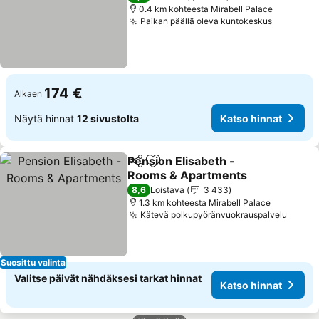
0.4 km kohteesta Mirabell Palace
Paikan päällä oleva kuntokeskus
Katso hi
174 €
Alkaen
Näytä hinnat
12 sivustolta
Katso hinnat
Pension Elisabeth -
Jaa
Lisää suosikkeihin
Rooms & Apartments
Katso hinnat
8,6
Loistava
3 433
1.3 km kohteesta Mirabell Palace
Kätevä polkupyöränvuokrauspalvelu
Katso
Suosittu valinta
Valitse päivät nähdäksesi tarkat hinnat
Katso hinnat