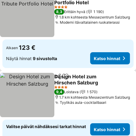
Portfolio Hotel
Katso hinnat
4 Tähtiluokitus
8,3
Erittäin hyvä
1 190
1.8 km kohteesta Messezentrum Salzburg
Moderni itävaltalainen ruokaterassi
Katso 
123 €
Alkaen
Näytä hinnat
9 sivustolta
Katso hinnat
Design Hotel zum
Jaa
Lisää suosikkeihin
Hirschen Salzburg
Katso hinnat
4 Tähtiluokitus
9,4
Loistava
1 570
1.7 km kohteesta Messezentrum Salzburg
Tyylikäs aula-cocktailbaari
Katso hinnat
Valitse päivät nähdäksesi tarkat hinnat
Katso hinnat