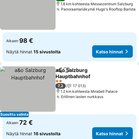
1.8 km kohteesta Messezentrum Salzburg
Panoraamanäkymä Hugo's Rooftop Barista
K
98 €
Alkaen
Näytä hinnat
15 sivustolta
Katso hinnat
a&o Salzburg
Jaa
Lisää suosikkeihin
Hauptbahnhof
Katso hinnat
2 Tähtiluokitus
7,2
17 013
1.2 km kohteesta Mirabell Palace
Erillinen lasten nurkkaus
Katso hinnat
Suosittu valinta
72 €
Alkaen
Näytä hinnat
16 sivustolta
Katso hinnat