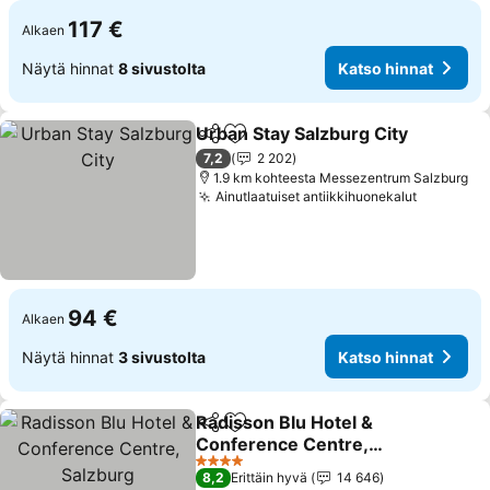
117 €
Alkaen
Näytä hinnat
8 sivustolta
Katso hinnat
Urban Stay Salzburg City
Jaa
Lisää suosikkeihin
K
7,2
2 202
1.9 km kohteesta Messezentrum Salzburg
Ainutlaatuiset antiikkihuonekalut
Katso hi
94 €
Alkaen
Näytä hinnat
3 sivustolta
Katso hinnat
Radisson Blu Hotel &
Jaa
Lisää suosikkeihin
Conference Centre,
Salzburg
Katso hinnat
4 Tähtiluokitus
8,2
Erittäin hyvä
14 646