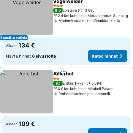
Vogelweider
Katso hinnat
3 Tähtiluokitus
8,5
Loistava
3 895
2.4 km kohteesta Messezentrum Salzburg
Modernit studiot keittiönurkkauksella
Katso
Suosittu valinta
134 €
Alkaen
Näytä hinnat
8 sivustolta
Katso hinnat
Adlerhof
Jaa
Lisää suosikkeihin
Katso hinnat
2 Tähtiluokitus
8,1
Erittäin hyvä
6 094
0.9 km kohteesta Mirabell Palace
Perheomisteinen perinnehotelli
Katso hinn
109 €
Alkaen