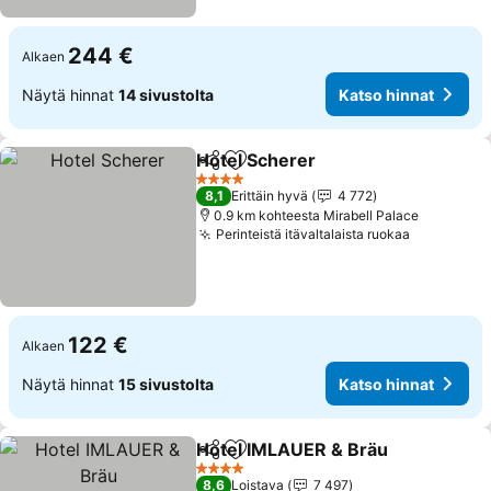
244 €
Alkaen
Näytä hinnat
14 sivustolta
Katso hinnat
Hotel Scherer
Jaa
Lisää suosikkeihin
Katso hinnat
4 Tähtiluokitus
8,1
Erittäin hyvä
4 772
0.9 km kohteesta Mirabell Palace
Perinteistä itävaltalaista ruokaa
Katso hin
122 €
Alkaen
Näytä hinnat
15 sivustolta
Katso hinnat
Hotel IMLAUER & Bräu
Jaa
Lisää suosikkeihin
Kat
4 Tähtiluokitus
8,6
Loistava
7 497