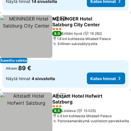
Näytä hinnat
14 sivustolta
Katso hinnat
MEININGER Hotel
Jaa
Lisää suosikkeihin
Salzburg City Center
Katso hinnat
3 Tähtiluokitus
8,0
Erittäin hyvä
16 282
1.8 km kohteesta Mirabell Palace
Erillinen suksisäilytystila
Katso hinnat
Suosittu valinta
89 €
Alkaen
Näytä hinnat
4 sivustolta
Katso hinnat
Altstadt Hotel Hofwirt
Jaa
Lisää suosikkeihin
Salzburg
Katso hinnat
3 Tähtiluokitus
8,5
Loistava
15 025
0.6 km kohteesta Mirabell Palace
Panoraamanäkymä vuoristoon parvekkeilta