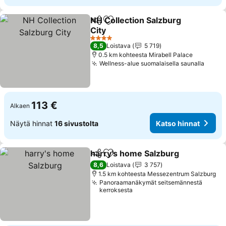
NH Collection Salzburg
Jaa
Lisää suosikkeihin
City
Katso hinnat
4 Tähtiluokitus
8,5
Loistava
5 719
0.5 km kohteesta Mirabell Palace
Wellness-alue suomalaisella saunalla
Katso
113 €
Alkaen
Näytä hinnat
16 sivustolta
Katso hinnat
harry's home Salzburg
Jaa
Lisää suosikkeihin
Kat
8,6
Loistava
3 757
1.5 km kohteesta Messezentrum Salzburg
Panoraamanäkymät seitsemännestä
kerroksesta