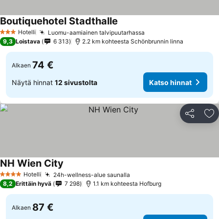
Boutiquehotel Stadthalle
Hotelli
Luomu-aamiainen talvipuutarhassa
3 Tähtiluokitus
9,3
Loistava
6 313
2.2 km kohteesta Schönbrunnin linna
74 €
Alkaen
Näytä hinnat
12 sivustolta
Katso hinnat
Jaa
Li
NH Wien City
Hotelli
24h-wellness-alue saunalla
4 Tähtiluokitus
8,2
Erittäin hyvä
7 298
1.1 km kohteesta Hofburg
87 €
Alkaen