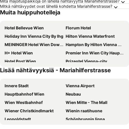
Mitä majoituspaikkoja on lähellä nähtävyyttä Mariahilferstrasse?
Mitkä nähtävyydet ovat lähellä kohdetta Mariahilferstrasse?
Muita huippuhotelleja
Hotel Bellevue Wien
Florum Hotel
Holiday Inn Vienna City By Ihg
Hilton Vienna Waterfront
MEININGER Hotel Wien Downtown Franz
Hampton By Hilton Vienna City West
H+ Hotel Wien
Premier Inn Wien City Hauptbahnhof
Hotel Post Wien
Prizeotel Vienna-city
Lisää nähtävyyksiä - Mariahilferstrasse
Appartement-Hotel an der Riemergasse
Hotel Enziana Wien
Austria Trend Schloss Wilhelminenberg Wien
NH Wien Belvedere
Innere Stadt
Vienna Airport
Melia Vienna
Leonardo Hotel Vienna Hauptbahnhof
Hauptbahnhof Wien
Neubau
Austria Trend Parkhotel Schoenbrunn
Der Wilhelmshof
Wien Westbahnhof
Wien Mitte - The Mall
Hotel Kaiserin Elisabeth
Jaz In The City Vienna
Wiener Christkindlmarkt
Wienin raatihuone
Ruby Lissi Hotel Vienna by IHG
Hilton Vienna Park
Leopoldstadt
Schönbrunnin linna
MOOONS
ibis Wien Mariahilf
Wienin valtionooppera
Wiener Stadthalle
Ibercity Wien Schonbrunn
PLAZA INN Amedia Vienna