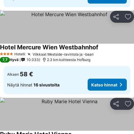
Jaa
Li
Hotel Mercure Wien Westbahnhof
Hotelli
Vilkkaat Westside-ravintola ja -baari
4 Tähtiluokitus
7,7
Hyvä
10 033
2.3 km kohteesta Hofburg
58 €
Alkaen
Näytä hinnat
16 sivustolta
Katso hinnat
Jaa
Li