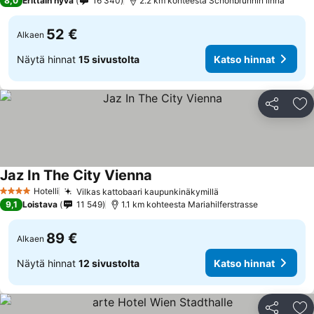
8,0
Erittäin hyvä
16 340
2.2 km kohteesta Schönbrunnin linna
52 €
Alkaen
Näytä hinnat
15 sivustolta
Katso hinnat
Jaa
Li
Jaz In The City Vienna
Hotelli
Vilkas kattobaari kaupunkinäkymillä
4 Tähtiluokitus
9,1
Loistava
11 549
1.1 km kohteesta Mariahilferstrasse
89 €
Alkaen
Näytä hinnat
12 sivustolta
Katso hinnat