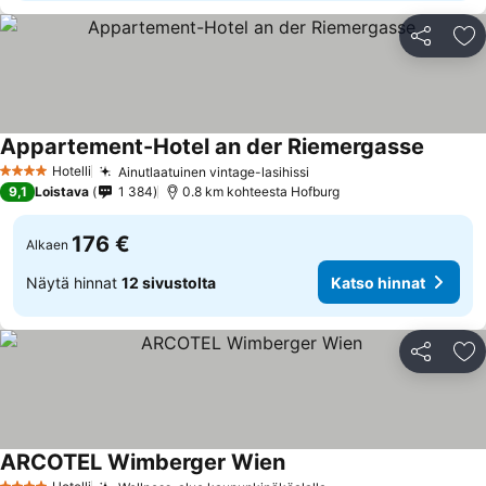
Jaa
Li
Appartement-Hotel an der Riemergasse
Hotelli
Ainutlaatuinen vintage-lasihissi
4 Tähtiluokitus
9,1
Loistava
1 384
0.8 km kohteesta Hofburg
176 €
Alkaen
Näytä hinnat
12 sivustolta
Katso hinnat
Jaa
Li
ARCOTEL Wimberger Wien