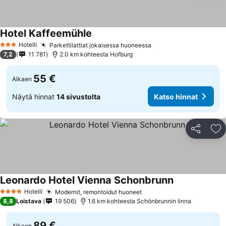
Hotel Kaffeemühle
Hotelli
Parkettilattiat jokaisessa huoneessa
3 Tähtiluokitus
7,2
11 781
2.0 km kohteesta Hofburg
55 €
Alkaen
Näytä hinnat
14 sivustolta
Katso hinnat
Jaa
Li
Leonardo Hotel Vienna Schonbrunn
Hotelli
Modernit, remontoidut huoneet
4 Tähtiluokitus
8,8
Loistava
19 506
1.6 km kohteesta Schönbrunnin linna
89 €
Alkaen