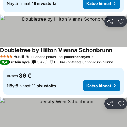
Näytä hinnat
16 sivustolta
Katso hinnat
Jaa
Li
Doubletree by Hilton Vienna Schonbrunn
Hotelli
Huoneita palatsi- tai puutarhanäkymillä
4 Tähtiluokitus
8,4
Erittäin hyvä
9 479
0.5 km kohteesta Schönbrunnin linna
86 €
Alkaen
Näytä hinnat
11 sivustolta
Katso hinnat
Jaa
Li