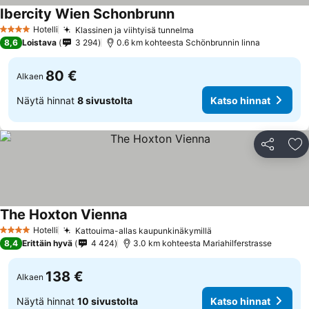
Ibercity Wien Schonbrunn
Hotelli
Klassinen ja viihtyisä tunnelma
4 Tähtiluokitus
8,6
Loistava
3 294
0.6 km kohteesta Schönbrunnin linna
80 €
Alkaen
Näytä hinnat
8 sivustolta
Katso hinnat
Jaa
Li
The Hoxton Vienna
Hotelli
Kattouima-allas kaupunkinäkymillä
4 Tähtiluokitus
8,4
Erittäin hyvä
4 424
3.0 km kohteesta Mariahilferstrasse
138 €
Alkaen
Näytä hinnat
10 sivustolta
Katso hinnat