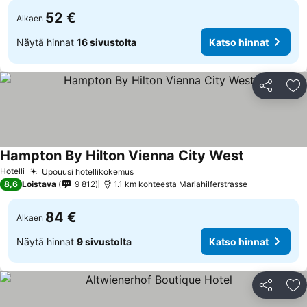
52 €
Alkaen
Näytä hinnat
16 sivustolta
Katso hinnat
Jaa
Li
Hampton By Hilton Vienna City West
Hotelli
Upouusi hotellikokemus
8,6
Loistava
9 812
1.1 km kohteesta Mariahilferstrasse
84 €
Alkaen
Näytä hinnat
9 sivustolta
Katso hinnat
Jaa
Li