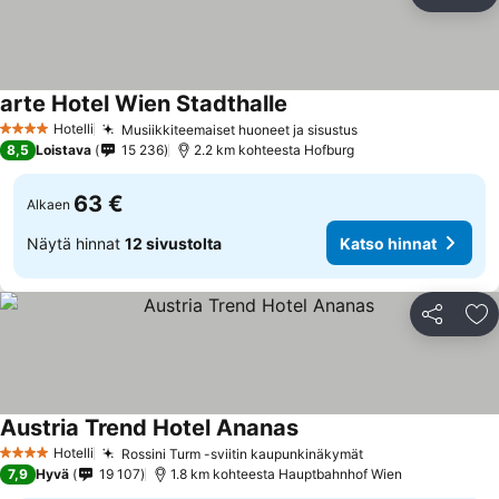
Jaa
Li
arte Hotel Wien Stadthalle
Hotelli
Musiikkiteemaiset huoneet ja sisustus
4 Tähtiluokitus
8,5
Loistava
15 236
2.2 km kohteesta Hofburg
63 €
Alkaen
Näytä hinnat
12 sivustolta
Katso hinnat
Jaa
Li
Austria Trend Hotel Ananas
Hotelli
Rossini Turm -sviitin kaupunkinäkymät
4 Tähtiluokitus
7,9
Hyvä
19 107
1.8 km kohteesta Hauptbahnhof Wien