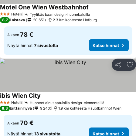
Motel One Wien Westbahnhof
Hotelli
Tyylikäs baari design-huonekaluilla
3 Tähtiluokitus
8,7
Loistava
20 651
2.3 km kohteesta Hofburg
78 €
Alkaen
Näytä hinnat
7 sivustolta
Katso hinnat
Jaa
Li
ibis Wien City
Hotelli
Huoneet ainutlaatuisilla design-elementeillä
3 Tähtiluokitus
8,3
Erittäin hyvä
9 240
1.9 km kohteesta Hauptbahnhof Wien
70 €
Alkaen
Näytä hinnat
13 sivustolta
Katso hinnat