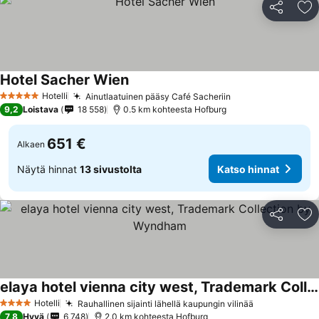
Jaa
Li
Hotel Sacher Wien
Hotelli
Ainutlaatuinen pääsy Café Sacheriin
5 Tähtiluokitus
9,2
Loistava
18 558
0.5 km kohteesta Hofburg
651 €
Alkaen
Näytä hinnat
13 sivustolta
Katso hinnat
Jaa
Li
elaya hotel vienna city west, Trademark Collection by Wyndham
Hotelli
Rauhallinen sijainti lähellä kaupungin vilinää
4 Tähtiluokitus
7,8
Hyvä
6 748
2.0 km kohteesta Hofburg