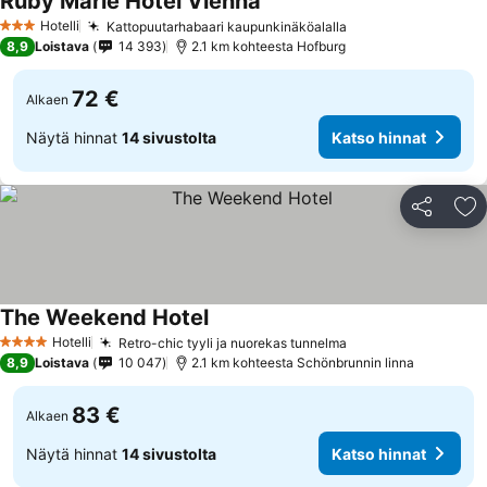
Ruby Marie Hotel Vienna
Hotelli
Kattopuutarhabaari kaupunkinäköalalla
3 Tähtiluokitus
8,9
Loistava
14 393
2.1 km kohteesta Hofburg
72 €
Alkaen
Näytä hinnat
14 sivustolta
Katso hinnat
Jaa
Li
The Weekend Hotel
Hotelli
Retro-chic tyyli ja nuorekas tunnelma
4 Tähtiluokitus
8,9
Loistava
10 047
2.1 km kohteesta Schönbrunnin linna
83 €
Alkaen
Näytä hinnat
14 sivustolta
Katso hinnat