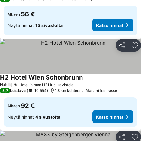
56 €
Alkaen
Näytä hinnat
15 sivustolta
Katso hinnat
Jaa
Li
H2 Hotel Wien Schonbrunn
Hotelli
Hotellin oma H2 Hub -ravintola
8,7
Loistava
10 554
1.8 km kohteesta Mariahilferstrasse
92 €
Alkaen
Näytä hinnat
4 sivustolta
Katso hinnat
Jaa
Li