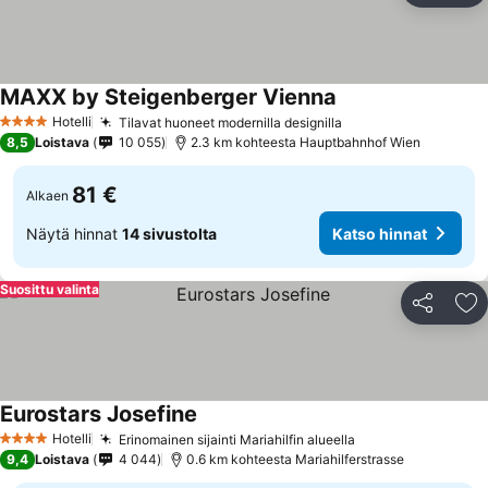
MAXX by Steigenberger Vienna
Hotelli
Tilavat huoneet modernilla designilla
4 Tähtiluokitus
8,5
Loistava
10 055
2.3 km kohteesta Hauptbahnhof Wien
81 €
Alkaen
Näytä hinnat
14 sivustolta
Katso hinnat
Suosittu valinta
Jaa
Li
Eurostars Josefine
Hotelli
Erinomainen sijainti Mariahilfin alueella
4 Tähtiluokitus
9,4
Loistava
4 044
0.6 km kohteesta Mariahilferstrasse