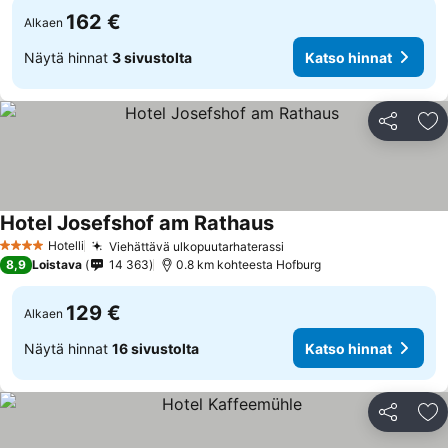
162 €
Alkaen
Näytä hinnat
3 sivustolta
Katso hinnat
Jaa
Li
Hotel Josefshof am Rathaus
Hotelli
Viehättävä ulkopuutarhaterassi
4 Tähtiluokitus
8,9
Loistava
14 363
0.8 km kohteesta Hofburg
129 €
Alkaen
Näytä hinnat
16 sivustolta
Katso hinnat
Jaa
Li