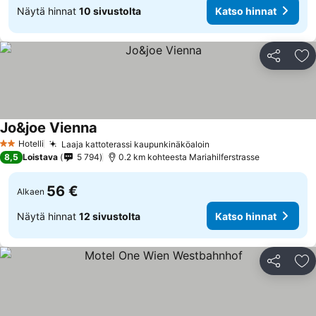
Näytä hinnat
10 sivustolta
Katso hinnat
Jaa
Li
Jo&joe Vienna
Hotelli
Laaja kattoterassi kaupunkinäköaloin
2 Tähtiluokitus
8,5
Loistava
5 794
0.2 km kohteesta Mariahilferstrasse
56 €
Alkaen
Näytä hinnat
12 sivustolta
Katso hinnat
Jaa
Li