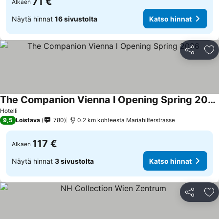
71 €
Alkaen
Näytä hinnat
16 sivustolta
Katso hinnat
Jaa
Li
The Companion Vienna l Opening Spring 2026
Hotelli
9,5
Loistava
780
0.2 km kohteesta Mariahilferstrasse
117 €
Alkaen
Näytä hinnat
3 sivustolta
Katso hinnat
Jaa
Li