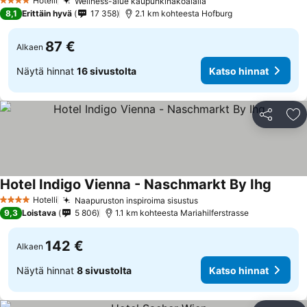
Hotelli
Wellness-alue kaupunkinäköalalla
4 Tähtiluokitus
8,1
Erittäin hyvä
17 358
2.1 km kohteesta Hofburg
87 €
Alkaen
Näytä hinnat
16 sivustolta
Katso hinnat
Jaa
Li
Hotel Indigo Vienna - Naschmarkt By Ihg
Hotelli
Naapuruston inspiroima sisustus
4 Tähtiluokitus
9,3
Loistava
5 806
1.1 km kohteesta Mariahilferstrasse
142 €
Alkaen
Näytä hinnat
8 sivustolta
Katso hinnat