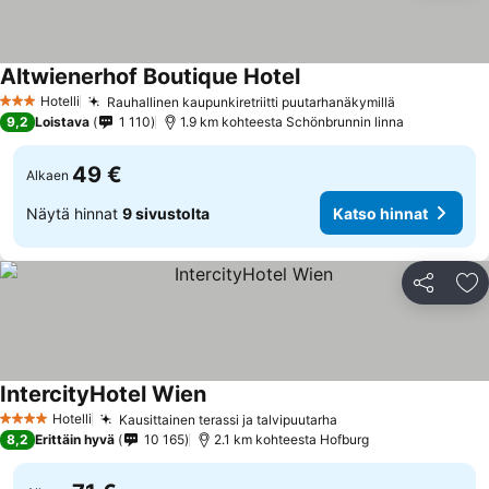
Altwienerhof Boutique Hotel
Hotelli
Rauhallinen kaupunkiretriitti puutarhanäkymillä
3 Tähtiluokitus
9,2
Loistava
1 110
1.9 km kohteesta Schönbrunnin linna
49 €
Alkaen
Näytä hinnat
9 sivustolta
Katso hinnat
Jaa
Li
IntercityHotel Wien
Hotelli
Kausittainen terassi ja talvipuutarha
4 Tähtiluokitus
8,2
Erittäin hyvä
10 165
2.1 km kohteesta Hofburg