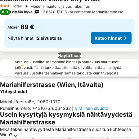
Hotelli
Moderni muotoilu ja uusi rakennus
3 Tähtiluokitus
8,3
Erittäin hyvä
17 057
0.8 km kohteesta Mariahilferstrasse
89 €
Alkaen
Näytä hinnat
12 sivustolta
Katso hinnat
Näytä lisää
Varaussivustoilta saamamme hinnat ja saatavuus muuttuvat
jatkuvasti. Tämä tarkoittaa sitä, että et välttämättä aina löydä
varaussivustolta täsmälleen samaa tarjousta kuin trivagosta.
Mariahilferstrasse (Wien, Itävalta)
Yhteystiedot
Mariahilferstraße
,
1060-1070
,
Puhelinnumero
:
+43(676)6064232
|
Virallinen sivusto
Usein kysyttyjä kysymyksiä nähtävyydestä
Mariahilferstrasse
Mikä tekee nähtävyydestä Mariahilferstrasse suositun kohteessa
Wien?