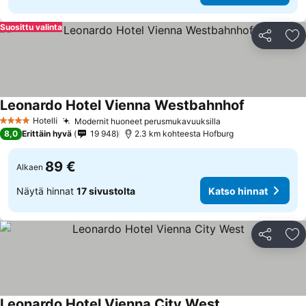
Suosittu valinta
Jaa
Li
Leonardo Hotel Vienna Westbahnhof
Hotelli
Modernit huoneet perusmukavuuksilla
4 Tähtiluokitus
8,0
Erittäin hyvä
19 948
2.3 km kohteesta Hofburg
89 €
Alkaen
Näytä hinnat
17 sivustolta
Katso hinnat
Jaa
Li
Leonardo Hotel Vienna City West