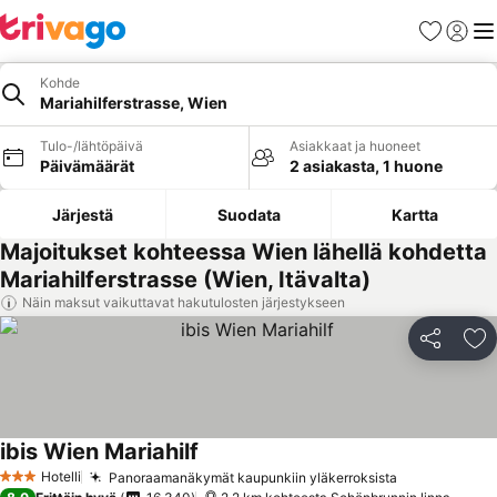
Suosikit
Kirjaud
Val
Kohde
Mariahilferstrasse, Wien
Tulo-/lähtöpäivä
Asiakkaat ja huoneet
Päivämäärät
2 asiakasta, 1 huone
Järjestä
Suodata
Kartta
Majoitukset kohteessa Wien lähellä kohdetta
Mariahilferstrasse (Wien, Itävalta)
Näin maksut vaikuttavat hakutulosten järjestykseen
Jaa
Li
ibis Wien Mariahilf
Hotelli
Panoraamanäkymät kaupunkiin yläkerroksista
3 Tähtiluokitus