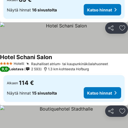
Näytä hinnat
16 sivustolta
Katso hinnat
Jaa
Li
Hotel Schani Salon
Hotelli
Rauhalliset atrium- tai kaupunkinäköalahuoneet
4 Tähtiluokitus
9,0
Loistava
2 593
1.3 km kohteesta Hofburg
114 €
Alkaen
Näytä hinnat
15 sivustolta
Katso hinnat
Jaa
Li