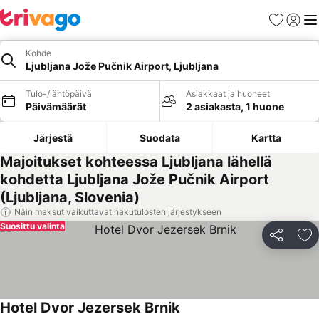
Suosikit
Kirjaud
Val
Kohde
Ljubljana Jože Pučnik Airport, Ljubljana
Tulo-/lähtöpäivä
Asiakkaat ja huoneet
Päivämäärät
2 asiakasta, 1 huone
Järjestä
Suodata
Kartta
Majoitukset kohteessa Ljubljana lähellä
kohdetta Ljubljana Jože Pučnik Airport
(Ljubljana, Slovenia)
Näin maksut vaikuttavat hakutulosten järjestykseen
Suosittu valinta
Jaa
Li
Hotel Dvor Jezersek Brnik
Katso hinnat