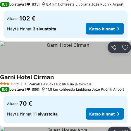
3 Tähtiluokitus
9,3
Loistava
835
8.4 km kohteesta Ljubljana Jože Pučnik Airport
102 €
Alkaen
Näytä hinnat
3 sivustolta
Katso hinnat
Jaa
Li
Garni Hotel Cirman
Katso hinnat
Hotelli
Paikallisia ruokasuosituksia ja toimitus
Katso hinnat
3 Tähtiluokitus
8,6
Loistava
886
11.8 km kohteesta Ljubljana Jože Pučnik Airport
70 €
Alkaen
Näytä hinnat
11 sivustolta
Katso hinnat