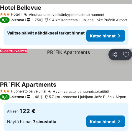
Hotel Bellevue
Katso hinnat
Hotelli
Ainutlaatuiset vesisänkypehmustetut huoneet
Katso hinnat
3 Tähtiluokitus
8,5
Loistava
1 750
9.4 km kohteesta Ljubljana Jože Pučnik Airport
Valitse päivät nähdäksesi tarkat hinnat
Katso hinnat
Suosittu valinta
Jaa
Li
PR`FIK Apartments
Katso hinnat
Huoneisto palveluilla
Hyvin varustellut huoneistokeittiöt
Katso hin
3 Tähtiluokitus
9,8
Loistava
1 481
5.7 km kohteesta Ljubljana Jože Pučnik Airport
122 €
Alkaen
Näytä hinnat
7 sivustolta
Katso hinnat