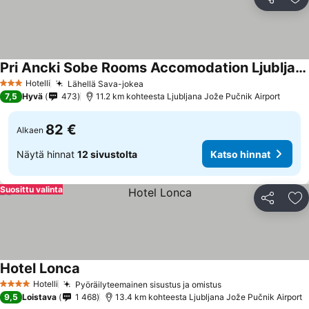
Jaa
Li
Pri Ancki Sobe Rooms Accomodation Ljubljana suburbs
Katso hinnat
Hotelli
Lähellä Sava-jokea
Katso hinnat
3 Tähtiluokitus
7,5
Hyvä
473
11.2 km kohteesta Ljubljana Jože Pučnik Airport
82 €
Alkaen
Näytä hinnat
12 sivustolta
Katso hinnat
Suosittu valinta
Jaa
Li
Hotel Lonca
Katso hinnat
Hotelli
Pyöräilyteemainen sisustus ja omistus
Katso hinnat
4 Tähtiluokitus
9,5
Loistava
1 468
13.4 km kohteesta Ljubljana Jože Pučnik Airport