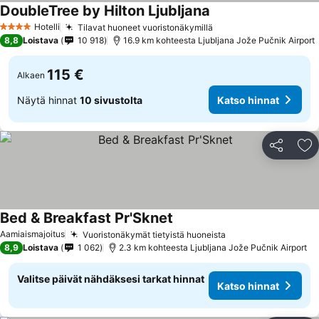
DoubleTree by Hilton Ljubljana
Katso hinnat
Hotelli
Tilavat huoneet vuoristonäkymillä
Katso hinnat
4 Tähtiluokitus
8,8
Loistava
10 918
16.9 km kohteesta Ljubljana Jože Pučnik Airport
115 €
Alkaen
Näytä hinnat
10 sivustolta
Katso hinnat
Jaa
Li
Bed & Breakfast Pr'Sknet
Katso hinnat
Aamiaismajoitus
Vuoristonäkymät tietyistä huoneista
Katso hinnat
8,9
Loistava
1 062
2.3 km kohteesta Ljubljana Jože Pučnik Airport
Valitse päivät nähdäksesi tarkat hinnat
Katso hinnat