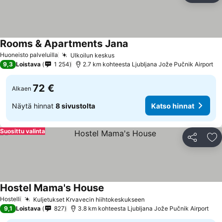
Rooms & Apartments Jana
Katso hinnat
Huoneisto palveluilla
Ulkoilun keskus
Katso hinnat
9,3
Loistava
1 254
2.7 km kohteesta Ljubljana Jože Pučnik Airport
72 €
Alkaen
Näytä hinnat
8 sivustolta
Katso hinnat
Suosittu valinta
Jaa
Li
Hostel Mama's House
Katso hinnat
Hostelli
Kuljetukset Krvavecin hiihtokeskukseen
Katso hinnat
9,1
Loistava
827
3.8 km kohteesta Ljubljana Jože Pučnik Airport