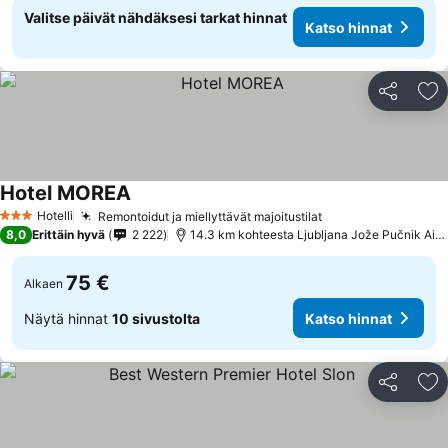
Valitse päivät nähdäksesi tarkat hinnat
Katso hinnat
Jaa
Li
Hotel MOREA
Katso hinnat
Hotelli
Remontoidut ja miellyttävät majoitustilat
Katso hinnat
3 Tähtiluokitus
8,0
Erittäin hyvä
2 222
14.3 km kohteesta Ljubljana Jože Pučnik Airp
75 €
Alkaen
Näytä hinnat
10 sivustolta
Katso hinnat
Jaa
Li