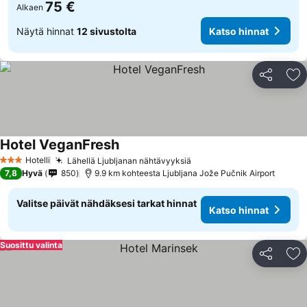
75 €
Alkaen
Näytä hinnat
12 sivustolta
Katso hinnat
Jaa
Li
Hotel VeganFresh
Katso hinnat
Hotelli
Lähellä Ljubljanan nähtävyyksiä
Katso hinnat
3 Tähtiluokitus
7,8
Hyvä
850
9.9 km kohteesta Ljubljana Jože Pučnik Airport
Valitse päivät nähdäksesi tarkat hinnat
Katso hinnat
Suosittu valinta
Jaa
Li