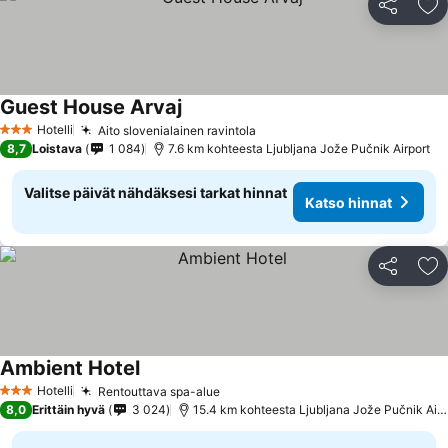
Jaa
Li
Guest House Arvaj
Katso hinnat
Hotelli
Aito slovenialainen ravintola
Katso hinnat
3 Tähtiluokitus
8,7
Loistava
1 084
7.6 km kohteesta Ljubljana Jože Pučnik Airport
Valitse päivät nähdäksesi tarkat hinnat
Katso hinnat
Jaa
Li
Ambient Hotel
Katso hinnat
Hotelli
Rentouttava spa-alue
Katso hinnat
3 Tähtiluokitus
8,0
Erittäin hyvä
3 024
15.4 km kohteesta Ljubljana Jože Pučnik Airp