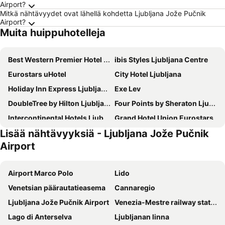
Airport?
Mitkä nähtävyydet ovat lähellä kohdetta Ljubljana Jože Pučnik
Airport?
Muita huippuhotelleja
Best Western Premier Hotel Slon
ibis Styles Ljubljana Centre
Eurostars uHotel
City Hotel Ljubljana
Holiday Inn Express Ljubljana by IHG
Exe Lev
DoubleTree by Hilton Ljubljana
Four Points by Sheraton Ljubljana Mons
Intercontinental Hotels Ljubljana By Ihg
Grand Hotel Union Eurostars
Lisää nähtävyyksiä - Ljubljana Jože Pučnik
Grand Plaza Hotel & Congress Center
One66 Hotel
Airport
Radisson Blu Plaza Hotel Ljubljana
M Hotel
Hotel Katrca
Ambient Hotel
Airport Marco Polo
Lido
Hotel MOREA
Urban Boutique Hotel
Venetsian päärautatieasema
Cannaregio
Hotel Nox
Ljubljana Capsule Hostel
Ljubljana Jože Pučnik Airport
Venezia-Mestre railway station
Garni Hotel Cirman
Hotel Center Ljubljana
Lago di Anterselva
Ljubljanan linna
Hotel Slamič Ljubljana
Hotel Medno