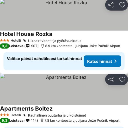
Jaa
Li
Hotel House Rozka
Katso hinnat
Hotelli
Ulkoaktiviteetit ja pyörävuokraus
Katso hinnat
3 Tähtiluokitus
9,3
Loistava
907
8.9 km kohteesta Ljubljana Jože Pučnik Airport
Valitse päivät nähdäksesi tarkat hinnat
Katso hinnat
Jaa
Li
Apartments Boltez
Katso hinnat
Hotelli
Rauhallinen puutarha ja ulkoistuimet
Katso hinnat
3 Tähtiluokitus
9,3
Loistava
114
7.8 km kohteesta Ljubljana Jože Pučnik Airport