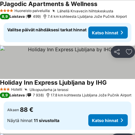
PJagodic Apartments & Wellness
Katso hinnat
Huoneisto palveluilla
Lähellä Krvavecin hiihtokeskusta
Katso hin
4 Tähtiluokitus
8,9
Loistava
499
7.4 km kohteesta Ljubljana Jože Pučnik Airport
Valitse päivät nähdäksesi tarkat hinnat
Katso hinnat
Jaa
Li
Holiday Inn Express Ljubljana by IHG
Katso hinnat
Hotelli
Ulkopuutarha ja terassi
Katso hinnat
3 Tähtiluokitus
8,9
Loistava
7 938
17.8 km kohteesta Ljubljana Jože Pučnik Airport
88 €
Alkaen
Näytä hinnat
11 sivustolta
Katso hinnat