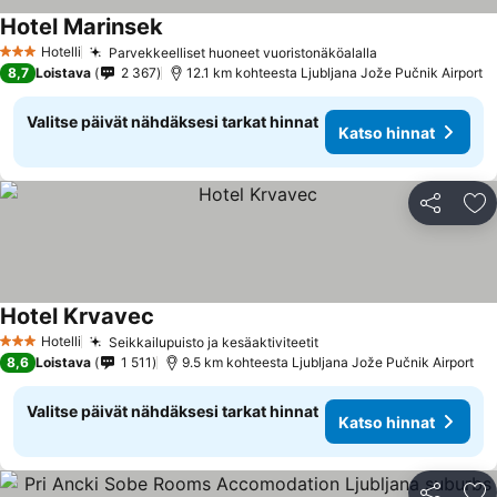
Hotel Marinsek
Katso hinnat
Hotelli
Parvekkeelliset huoneet vuoristonäköalalla
Katso hinnat
3 Tähtiluokitus
8,7
Loistava
2 367
12.1 km kohteesta Ljubljana Jože Pučnik Airport
Valitse päivät nähdäksesi tarkat hinnat
Katso hinnat
Jaa
Li
Hotel Krvavec
Katso hinnat
Hotelli
Seikkailupuisto ja kesäaktiviteetit
Katso hinnat
3 Tähtiluokitus
8,6
Loistava
1 511
9.5 km kohteesta Ljubljana Jože Pučnik Airport
Valitse päivät nähdäksesi tarkat hinnat
Katso hinnat