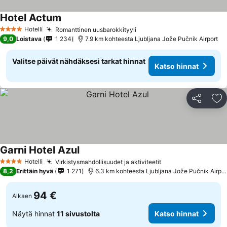
Hotel Actum
Katso hinnat
Hotelli
Romanttinen uusbarokkityyli
Katso hinnat
4 Tähtiluokitus
9,0
Loistava
1 234
7.9 km kohteesta Ljubljana Jože Pučnik Airport
Valitse päivät nähdäksesi tarkat hinnat
Katso hinnat
Jaa
Li
Garni Hotel Azul
Katso hinnat
Hotelli
Virkistysmahdollisuudet ja aktiviteetit
Katso hinnat
4 Tähtiluokitus
8,2
Erittäin hyvä
1 271
6.3 km kohteesta Ljubljana Jože Pučnik Airpor
94 €
Alkaen
Näytä hinnat
11 sivustolta
Katso hinnat