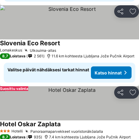
Jaa
Li
Slovenia Eco Resort
Katso hinnat
Lomakeskus
Ulkouima-allas
Katso hinnat
8,7
Loistava
2 561
11.6 km kohteesta Ljubljana Jože Pučnik Airport
Valitse päivät nähdäksesi tarkat hinnat
Katso hinnat
Suosittu valinta
Jaa
Li
Hotel Oskar Zaplata
Katso hinnat
Hotelli
Panoraamaparvekkeet vuoristonäköalalla
Katso hinnat
3 Tähtiluokitus
8,7
Loistava
935
7.4 km kohteesta Ljubljana Jože Pučnik Airport