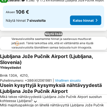
9,5
Loistava
6 298
17.2 km kohteesta Ljubljana Jože Pučnik Airport
106 €
Alkaen
Näytä hinnat
7 sivustolta
Katso hinnat
Näytä lisää
Varaussivustoilta saamamme hinnat ja saatavuus muuttuvat
jatkuvasti. Tämä tarkoittaa sitä, että et välttämättä aina löydä
varaussivustolta täsmälleen samaa tarjousta kuin trivagosta.
Ljubljana Jože Pučnik Airport (Ljubljana,
Slovenia)
Yhteystiedot
Brnik 130A
,
4210
,
Puhelinnumero
:
+386(4)2061981
|
Virallinen sivusto
Usein kysyttyjä kysymyksiä nähtävyydestä
Ljubljana Jože Pučnik Airport
Mikä tekee nähtävyydestä Ljubljana Jože Pučnik Airport suositun
kohteessa Ljubljana?
Mitä majoituspaikkoja on lähellä nähtävyyttä Ljubljana Jože Pučnik