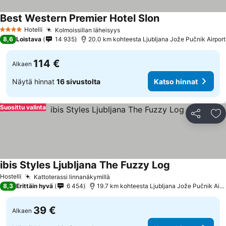
Best Western Premier Hotel Slon
Katso hinnat
Hotelli
Kolmoissillan läheisyys
Katso hinnat
4 Tähtiluokitus
8,6
Loistava
14 935
20.0 km kohteesta Ljubljana Jože Pučnik Airport
114 €
Alkaen
Näytä hinnat
16 sivustolta
Katso hinnat
Suosittu valinta
Jaa
Li
ibis Styles Ljubljana The Fuzzy Log
Katso hinnat
Hostelli
Kattoterassi linnanäkymillä
Katso hinnat
8,3
Erittäin hyvä
6 454
19.7 km kohteesta Ljubljana Jože Pučnik Airp
39 €
Alkaen