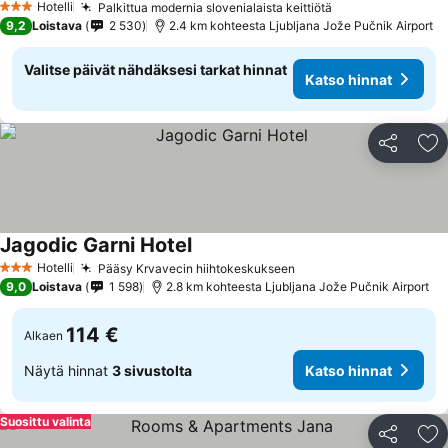
Hotelli
Palkittua modernia slovenialaista keittiötä
Katso hinnat
3 Tähtiluokitus
9,2
Loistava
2 530
2.4 km kohteesta Ljubljana Jože Pučnik Airport
Valitse päivät nähdäksesi tarkat hinnat
Katso hinnat
Jaa
Li
Jagodic Garni Hotel
Katso hinnat
Hotelli
Pääsy Krvavecin hiihtokeskukseen
Katso hinnat
3 Tähtiluokitus
9,0
Loistava
1 598
2.8 km kohteesta Ljubljana Jože Pučnik Airport
114 €
Alkaen
Näytä hinnat
3 sivustolta
Katso hinnat
Suosittu valinta
Jaa
Li