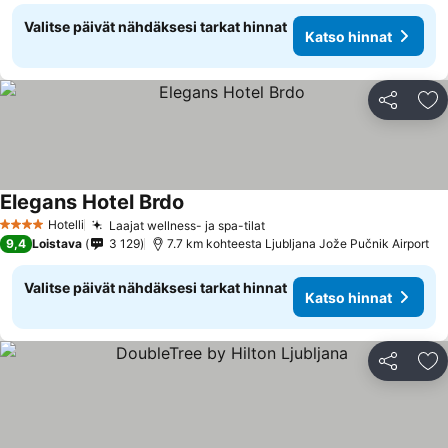
Valitse päivät nähdäksesi tarkat hinnat
Katso hinnat
Jaa
Li
Elegans Hotel Brdo
Katso hinnat
Hotelli
Laajat wellness- ja spa-tilat
Katso hinnat
4 Tähtiluokitus
9,4
Loistava
3 129
7.7 km kohteesta Ljubljana Jože Pučnik Airport
Valitse päivät nähdäksesi tarkat hinnat
Katso hinnat
Jaa
Li