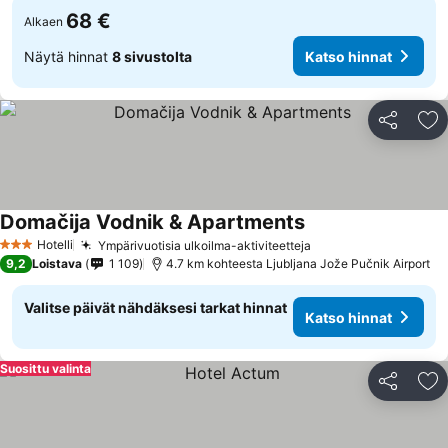
68 €
Alkaen
Näytä hinnat
8 sivustolta
Katso hinnat
Jaa
Li
Domačija Vodnik & Apartments
Katso hinnat
Hotelli
Ympärivuotisia ulkoilma-aktiviteetteja
Katso hinnat
3 Tähtiluokitus
9,2
Loistava
1 109
4.7 km kohteesta Ljubljana Jože Pučnik Airport
Valitse päivät nähdäksesi tarkat hinnat
Katso hinnat
Suosittu valinta
Jaa
Li