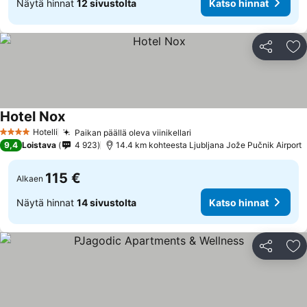
Näytä hinnat
12 sivustolta
Katso hinnat
Jaa
Li
Hotel Nox
Katso hinnat
Hotelli
Paikan päällä oleva viinikellari
Katso hinnat
4 Tähtiluokitus
9,4
Loistava
4 923
14.4 km kohteesta Ljubljana Jože Pučnik Airport
115 €
Alkaen
Näytä hinnat
14 sivustolta
Katso hinnat
Jaa
Li