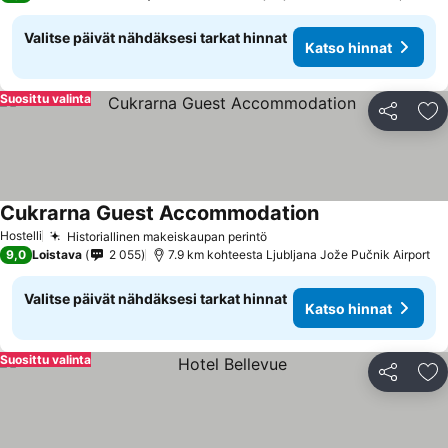
Valitse päivät nähdäksesi tarkat hinnat
Katso hinnat
Suosittu valinta
Jaa
Li
Cukrarna Guest Accommodation
Katso hinnat
Hostelli
Historiallinen makeiskaupan perintö
Katso hinnat
9,0
Loistava
2 055
7.9 km kohteesta Ljubljana Jože Pučnik Airport
Valitse päivät nähdäksesi tarkat hinnat
Katso hinnat
Suosittu valinta
Jaa
Li