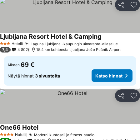
Jaa
Li
Ljubljana Resort Hotel & Camping
Katso hinnat
Hotelli
Laguna Ljubljana -kaupungin uimaranta-allasalue
Katso hin
3 Tähtiluokitus
7,4
4 802
15.4 km kohteesta Ljubljana Jože Pučnik Airport
69 €
Alkaen
Näytä hinnat
3 sivustolta
Katso hinnat
Jaa
Li
One66 Hotel
Katso hinnat
Hotelli
Moderni kuntosali ja fitness-studio
Katso hinnat
4 Tähtiluokitus