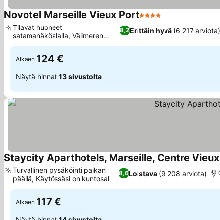
Novotel Marseille Vieux Port
4 Tähtiluokitus
Katso hinnat
Tilavat huoneet
Erittäin hyvä
(6 217 arviota)
8,2
satamanäköalalla, Välimeren
Katso hinnat
inspiroimaa ruokaa
124 €
Alkaen
Näytä hinnat
13 sivustolta
Staycity Aparthotels, Marseille, Centre Vieux
Turvallinen pysäköinti paikan
Loistava
(9 208 arviota)
8,6
päällä, Käytössäsi on kuntosali
Katso hinnat
117 €
Alkaen
Näytä hinnat
14 sivustolta