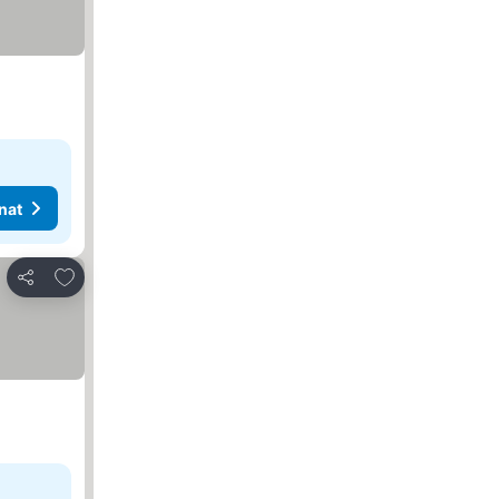
nat
Lisää suosikkeihin
Jaa