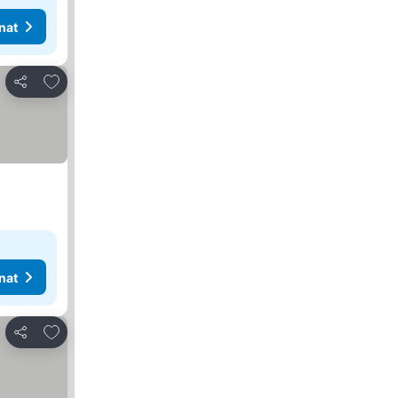
nat
Lisää suosikkeihin
Jaa
nat
Lisää suosikkeihin
Jaa