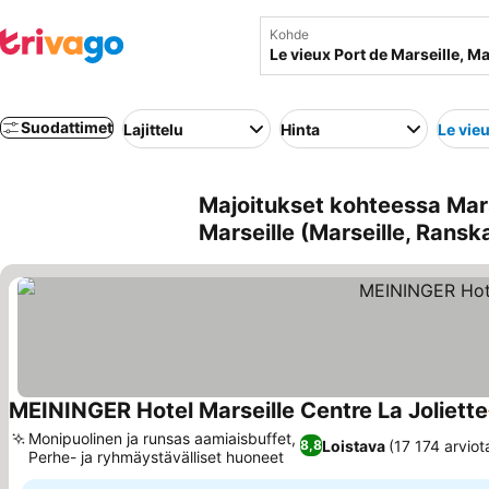
Kohde
Suodattimet
Lajittelu
Hinta
Le vieu
Majoitukset kohteessa Marse
Marseille (Marseille, Ransk
MEININGER Hotel Marseille Centre La Joliette
Monipuolinen ja runsas aamiaisbuffet,
Loistava
(17 174 arviot
8,8
Perhe- ja ryhmäystävälliset huoneet
Katso hinnat