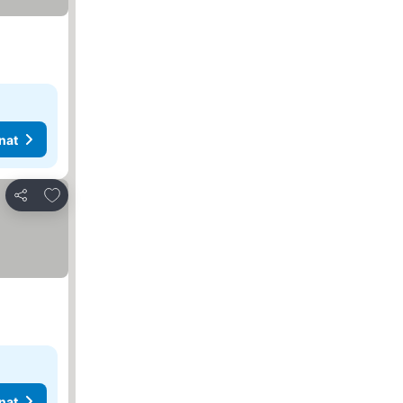
nat
Lisää suosikkeihin
Jaa
nat