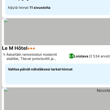
Näytä hinnat
11 sivustolta
Le M Hôtel
3 Tähtiluokitus
Katso hinnat
Äskettäin remontoidut modernit
Loistava
(2 534 arviot
8,5
sisätilat, Tilavat juniorisviitit ja
Katso hinnat
perhehuoneet
Valitse päivät nähdäksesi tarkat hinnat