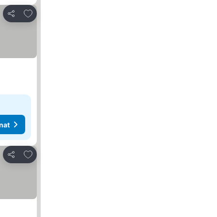
Lisää suosikkeihin
Jaa
nat
Lisää suosikkeihin
Jaa