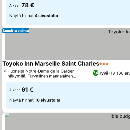
78 €
Alkaen
Näytä hinnat
4 sivustolta
Suosittu valinta
Toyoko Inn Marseille Saint Charles
3 Tähtiluokitu
Katso hi
Huoneita Notre-Dame de la Garden
Hyvä
(19 138 arv
7,9
näkymillä, Turvallinen maanalainen
Katso hinnat
pysäköinti saatavilla
61 €
Alkaen
Näytä hinnat
10 sivustolta