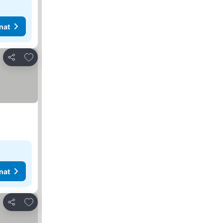
nat
Lisää suosikkeihin
Jaa
nat
Lisää suosikkeihin
Jaa