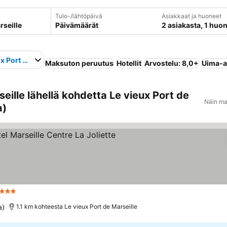
Tulo-/lähtöpäivä
Asiakkaat ja huoneet
Päivämäärät
2 asiakasta, 1 huo
x Port de Marseille
Maksuton peruutus
Hotellit
Arvostelu: 8,0+
Uima-a
ille lähellä kohdetta Le vieux Port de
Näin ma
a)
3 Tähtiluokitus
Katso hinnat
a)
1.1 km kohteesta Le vieux Port de Marseille