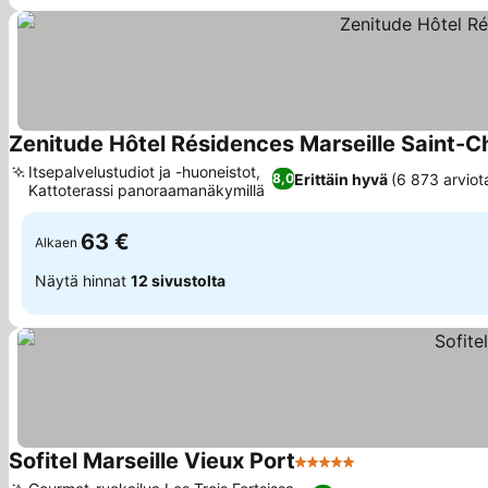
Zenitude Hôtel Résidences Marseille Saint-C
Itsepalvelustudiot ja -huoneistot,
Erittäin hyvä
(6 873 arviot
8,0
Kattoterassi panoraamanäkymillä
Katso hinnat
63 €
Alkaen
Näytä hinnat
12 sivustolta
Sofitel Marseille Vieux Port
5 Tähtiluokitus
Katso hinnat