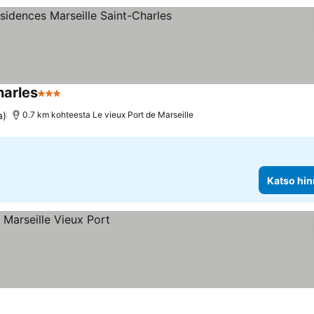
harles
3 Tähtiluokitus
Katso hinnat
a)
0.7 km kohteesta Le vieux Port de Marseille
Katso hin