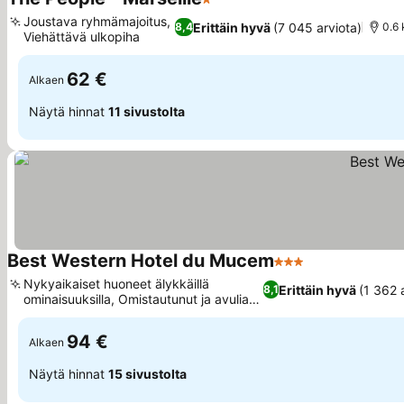
1 Tähtiluokitus
Katso hinnat
Joustava ryhmämajoitus,
Erittäin hyvä
(7 045 arviota)
8,4
0.6 
Viehättävä ulkopiha
Katso hinnat
62 €
Alkaen
Näytä hinnat
11 sivustolta
Best Western Hotel du Mucem
3 Tähtiluokitus
Katso hinnat
Nykyaikaiset huoneet älykkäillä
Erittäin hyvä
(1 362 
8,1
ominaisuuksilla, Omistautunut ja avulias
Katso hinnat
henkilökunta
94 €
Alkaen
Näytä hinnat
15 sivustolta