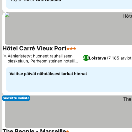
Hôtel Carré Vieux Port
3 Tähtiluokitus
Katso hinnat
Äänieristetyt huoneet rauhalliseen
Loistava
(7 185 arviot
8,5
oleskeluun, Perheomisteinen hotelli
Katso hinnat
sielulla
Valitse päivät nähdäksesi tarkat hinnat
Suosittu valinta
The People - Marseille