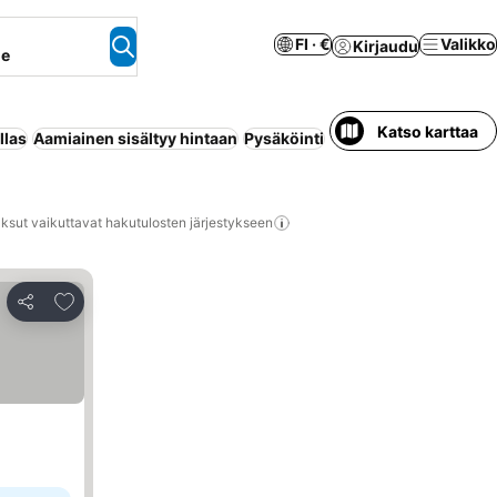
FI · €
Valikko
Kirjaudu
ne
Katso karttaa
llas
Aamiainen sisältyy hintaan
Pysäköinti
Ilmastointi
Huoneisto 
ksut vaikuttavat hakutulosten järjestykseen
Lisää suosikkeihin
Jaa