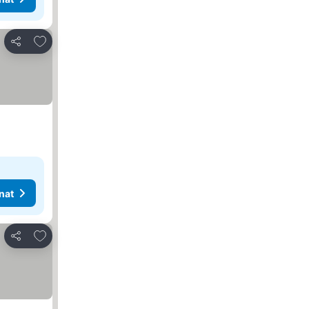
Lisää suosikkeihin
Jaa
nat
Lisää suosikkeihin
Jaa