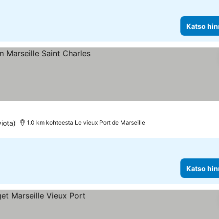
Katso hin
s
nnat
iota)
1.0 km kohteesta Le vieux Port de Marseille
Katso hin