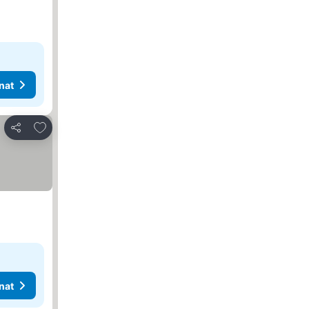
nat
Lisää suosikkeihin
Jaa
nat