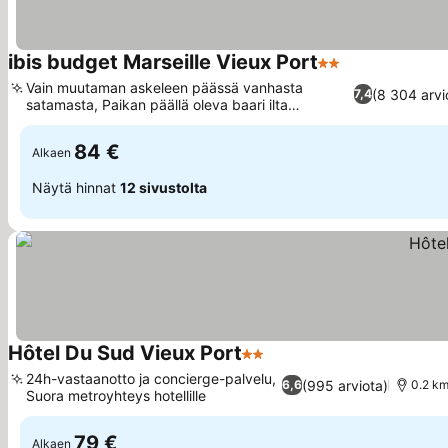
ibis budget Marseille Vieux Port
2 Tähtiluokitus
Katso hinnat
Vain muutaman askeleen päässä vanhasta
(8 304 arvi
7,4
satamasta, Paikan päällä oleva baari ilta
Katso hinnat
rentoutumiseen
84 €
Alkaen
Näytä hinnat
12 sivustolta
Hôtel Du Sud Vieux Port
2 Tähtiluokitus
Katso hinnat
24h-vastaanotto ja concierge-palvelu,
(995 arviota)
6,6
0.2 km
Suora metroyhteys hotellille
Katso hinnat
79 €
Alkaen