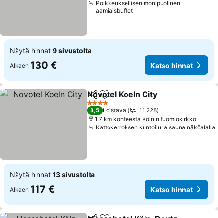
Poikkeuksellisen monipuolinen
aamiaisbuffet
Näytä hinnat
9 sivustolta
130 €
Katso hinnat
Alkaen
Novotel Koeln City
Jaa
Lisää suosikkeihin
4 Tähtiluokitus
8,5
Loistava
11 228
1.7 km kohteesta Kölnin tuomiokirkko
Kattokerroksen kuntoilu ja sauna näköalalla
Näytä hinnat
13 sivustolta
117 €
Katso hinnat
Alkaen