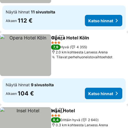
Näytä hinnat
11 sivustolta
112 €
Katso hinnat
Alkaen
Opera Hotel Köln
Jaa
Lisää suosikkeihin
3 Tähtiluokitus
7,9
Hyvä
4 355
2.0 km kohteesta Lanxess Arena
Tilavat perhehuoneistovaihtoehdot
Näytä hinnat
9 sivustolta
104 €
Katso hinnat
Alkaen
Insel Hotel
Jaa
Lisää suosikkeihin
3 Tähtiluokitus
8,4
Erittäin hyvä
2 640
0.3 km kohteesta Lanxess Arena