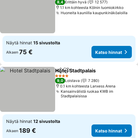
8,4
Erittäin hyvä
12 577
1.1 km kohteesta Kölnin tuomiokirkko
Huoneita kauniilla kaupunkinäköaloilla
Näytä hinnat
15 sivustolta
75 €
Katso hinnat
Alkaen
Hotel Stadtpalais
Jaa
Lisää suosikkeihin
4 Tähtiluokitus
9,0
Loistava
7 280
0.1 km kohteesta Lanxess Arena
Kansainvälistä ruokaa KWB im
Stadtpalaisissa
Näytä hinnat
12 sivustolta
189 €
Katso hinnat
Alkaen