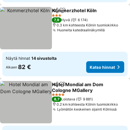
Kommerzhotel Köln
Jaa
Lisää suosikkeihin
3 Tähtiluokitus
7,9
Hyvä
6 174
0.3 km kohteesta Kölnin tuomiokirkko
Huoneita katedraalinäkymillä
Näytä hinnat
14 sivustolta
82 €
Katso hinnat
Alkaen
Hotel Mondial am Dom
Jaa
Lisää suosikkeihin
Cologne MGallery
4 Tähtiluokitus
8,7
Loistava
9 881
0.2 km kohteesta Kölnin tuomiokirkko
Lyömätön keskeinen sijainti Kölnissä