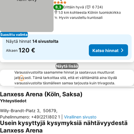
4 Tähtiluokitus
8,3
Erittäin hyvä
6 724
1.0 km kohteesta Kölnin tuomiokirkko
Hyvin varusteltu kuntosali
Suosittu valinta
Näytä hinnat
14 sivustolta
120 €
Katso hinnat
Alkaen
Näytä lisää
Varaussivustoilta saamamme hinnat ja saatavuus muuttuvat
jatkuvasti. Tämä tarkoittaa sitä, että et välttämättä aina löydä
varaussivustolta täsmälleen samaa tarjousta kuin trivagosta.
Lanxess Arena (Köln, Saksa)
Yhteystiedot
Willy-Brandt-Platz 3
,
50679
,
Puhelinnumero
:
+49(221)802 1
|
Virallinen sivusto
Usein kysyttyjä kysymyksiä nähtävyydestä
Lanxess Arena