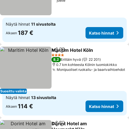
joelle
Näytä hinnat
11 sivustolta
187 €
Katso hinnat
Alkaen
Maritim Hotel Köln
Jaa
Lisää suosikkeihin
4 Tähtiluokitus
8,2
Erittäin hyvä
22 201
0.7 km kohteesta Kölnin tuomiokirkko
Monipuoliset ruokailu- ja baarivaihtoehdot
Suosittu valinta
Näytä hinnat
13 sivustolta
114 €
Katso hinnat
Alkaen
Dorint Hotel am
Jaa
Lisää suosikkeihin