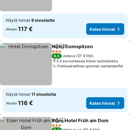
Näytä hinnat
6 sivustolta
117 €
Katso hinnat
Alkaen
Hotel Domspitzen
Jaa
Lisää suosikkeihin
3 Tähtiluokitus
8,5
Loistava
6 550
0.4 km kohteesta Kölnin tuomiokirkko
Poikkeuksellinen gourmet-aamiaisbuffet
Näytä hinnat
11 sivustolta
116 €
Katso hinnat
Alkaen
Eden Hotel Früh am Dom
Jaa
Lisää suosikkeihin
3 Tähtiluokitus
8,4
Erittäin hyvä
8 645