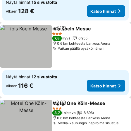
Näytä hinnat
15 sivustolta
128 €
Katso hinnat
Alkaen
ibis Koeln Messe
Jaa
Lisää suosikkeihin
3 Tähtiluokitus
7,8
Hyvä
6 955
0.6 km kohteesta Lanxess Arena
Paikan päällä pysäköintihalli
Näytä hinnat
12 sivustolta
116 €
Katso hinnat
Alkaen
Motel One Köln-Messe
Jaa
Lisää suosikkeihin
3 Tähtiluokitus
8,7
Loistava
8 696
0.6 km kohteesta Lanxess Arena
Media-kaupungin inspiroima sisustus