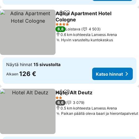
Adina Apartment Hotel
Jaa
Lisää suosikkeihin
Cologne
4 Tähtiluokitus
8,8
Loistava
4 503
0.6 km kohteesta Lanxess Arena
Hyvin varusteltu kuntokeskus
Näytä hinnat
15 sivustolta
126 €
Katso hinnat
Alkaen
Hotel Alt Deutz
Jaa
Lisää suosikkeihin
2 Tähtiluokitus
6,6
3 079
0.5 km kohteesta Lanxess Arena
Paikan päällä oleva baari ja hierontapalvelut