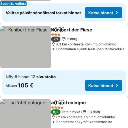
Suosittu valinta
Valitse päivät nähdäksesi tarkat hinnat
Katso hinnat
Kunibert der Fiese
Jaa
Lisää suosikkeihin
3 Tähtiluokitus
7,1
2 886
0.3 km kohteesta Kölnin tuomiokirkko
Erinomainen sijainti Rein-joen rantakadulla
Näytä hinnat
12 sivustolta
105 €
Katso hinnat
Alkaen
art'otel cologne
Jaa
Lisää suosikkeihin
4 Tähtiluokitus
8,3
Erittäin hyvä
13 868
1.2 km kohteesta Kölnin tuomiokirkko
Panoraamanäkymät kattoterassilta