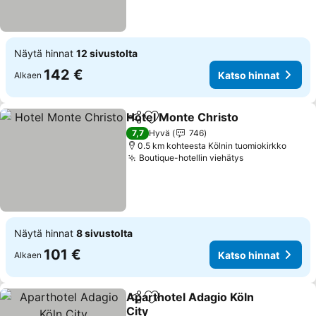
Näytä hinnat
12 sivustolta
142 €
Katso hinnat
Alkaen
Hotel Monte Christo
Jaa
Lisää suosikkeihin
7,7
Hyvä
746
0.5 km kohteesta Kölnin tuomiokirkko
Boutique-hotellin viehätys
Näytä hinnat
8 sivustolta
101 €
Katso hinnat
Alkaen
Aparthotel Adagio Köln
Jaa
Lisää suosikkeihin
City