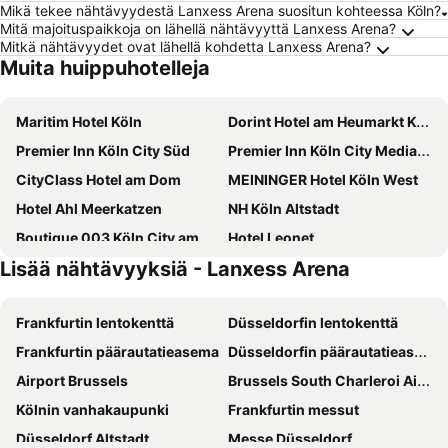
Mikä tekee nähtävyydestä Lanxess Arena suositun kohteessa Köln?
Mitä majoituspaikkoja on lähellä nähtävyyttä Lanxess Arena?
Mitkä nähtävyydet ovat lähellä kohdetta Lanxess Arena?
Muita huippuhotelleja
Maritim Hotel Köln
Dorint Hotel am Heumarkt Köln
Premier Inn Köln City Süd
Premier Inn Köln City Mediapark Hotel
CityClass Hotel am Dom
MEININGER Hotel Köln West
Hotel Ahl Meerkatzen
NH Köln Altstadt
Boutique 003 Köln City am Dom, Trademark Collection by Wyndham
Hotel Leonet
Lisää nähtävyyksiä - Lanxess Arena
Opera Hotel Köln
Hotel am Augustinerplatz
CityClass Hotel Alter Markt
Steigenberger Hotel Köln
Frankfurtin lentokenttä
Düsseldorfin lentokenttä
Hilton Cologne
Hotel Lyskirchen Koln
Frankfurtin päärautatieasema
Düsseldorfin päärautatieasema
ibis Koeln Am Dom
Hotel Domspitzen
Airport Brussels
Brussels South Charleroi Airport
Brandenburger Hof
Hotel Arde
Kölnin vanhakaupunki
Frankfurtin messut
Dorint An der Messe Köln
Hotel Mondial am Dom Cologne MGallery
Düsseldorf Altstadt
Messe Düsseldorf
Novotel Koeln City
Lindner Hotel Cologne Am Dom, part of JdV by Hyatt