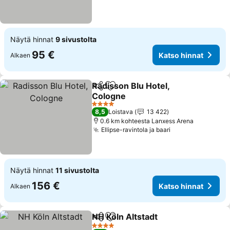
Näytä hinnat
9 sivustolta
95 €
Katso hinnat
Alkaen
Radisson Blu Hotel,
Jaa
Lisää suosikkeihin
Cologne
4 Tähtiluokitus
8,5
Loistava
13 422
0.6 km kohteesta Lanxess Arena
Ellipse-ravintola ja baari
Näytä hinnat
11 sivustolta
156 €
Katso hinnat
Alkaen
NH Köln Altstadt
Jaa
Lisää suosikkeihin
4 Tähtiluokitus