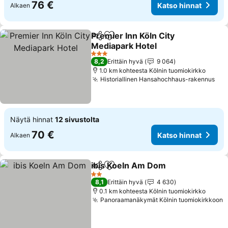
76 €
Katso hinnat
Alkaen
Premier Inn Köln City
Jaa
Lisää suosikkeihin
Mediapark Hotel
3 Tähtiluokitus
8,2
Erittäin hyvä
9 064
1.0 km kohteesta Kölnin tuomiokirkko
Historiallinen Hansahochhaus-rakennus
Näytä hinnat
12 sivustolta
70 €
Katso hinnat
Alkaen
ibis Koeln Am Dom
Jaa
Lisää suosikkeihin
2 Tähtiluokitus
8,1
Erittäin hyvä
4 630
0.1 km kohteesta Kölnin tuomiokirkko
Panoraamanäkymät Kölnin tuomiokirkkoon