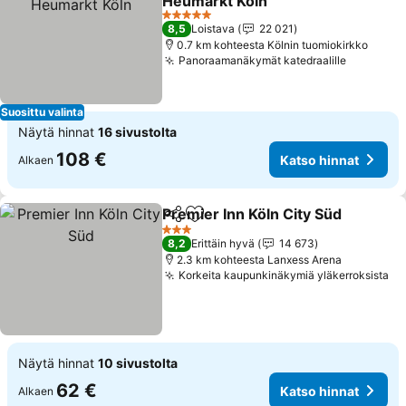
Heumarkt Köln
5 Tähtiluokitus
8,5
Loistava
22 021
0.7 km kohteesta Kölnin tuomiokirkko
Panoraamanäkymät katedraalille
Suosittu valinta
Näytä hinnat
16 sivustolta
108 €
Katso hinnat
Alkaen
Premier Inn Köln City Süd
Jaa
Lisää suosikkeihin
3 Tähtiluokitus
8,2
Erittäin hyvä
14 673
2.3 km kohteesta Lanxess Arena
Korkeita kaupunkinäkymiä yläkerroksista
Näytä hinnat
10 sivustolta
62 €
Katso hinnat
Alkaen