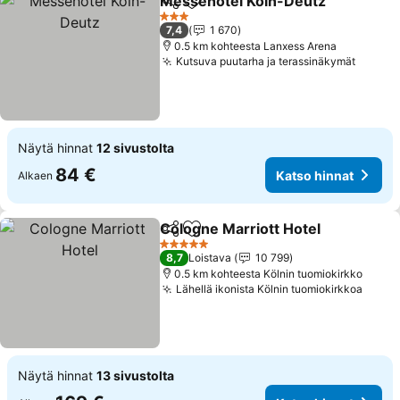
Messehotel Köln-Deutz
Jaa
Lisää suosikkeihin
3 Tähtiluokitus
7,4
1 670
0.5 km kohteesta Lanxess Arena
Kutsuva puutarha ja terassinäkymät
Näytä hinnat
12 sivustolta
84 €
Katso hinnat
Alkaen
Cologne Marriott Hotel
Jaa
Lisää suosikkeihin
5 Tähtiluokitus
8,7
Loistava
10 799
0.5 km kohteesta Kölnin tuomiokirkko
Lähellä ikonista Kölnin tuomiokirkkoa
Näytä hinnat
13 sivustolta