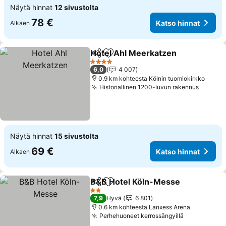
Näytä hinnat
12 sivustolta
78 €
Katso hinnat
Alkaen
Hotel Ahl Meerkatzen
Jaa
Lisää suosikkeihin
4 Tähtiluokitus
6,0
4 007
0.9 km kohteesta Kölnin tuomiokirkko
Historiallinen 1200-luvun rakennus
Näytä hinnat
15 sivustolta
69 €
Katso hinnat
Alkaen
B&B Hotel Köln-Messe
Jaa
Lisää suosikkeihin
2 Tähtiluokitus
7,9
Hyvä
6 801
0.6 km kohteesta Lanxess Arena
Perhehuoneet kerrossängyillä