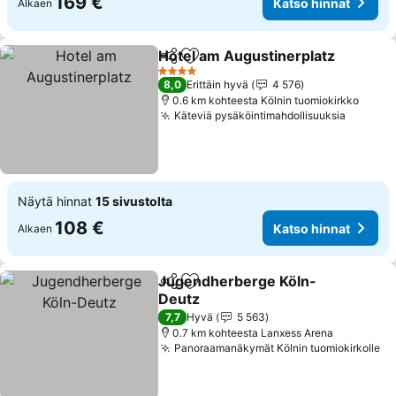
169 €
Katso hinnat
Alkaen
Hotel am Augustinerplatz
Jaa
Lisää suosikkeihin
4 Tähtiluokitus
8,0
Erittäin hyvä
4 576
0.6 km kohteesta Kölnin tuomiokirkko
Käteviä pysäköintimahdollisuuksia
Näytä hinnat
15 sivustolta
108 €
Katso hinnat
Alkaen
Jugendherberge Köln-
Jaa
Lisää suosikkeihin
Deutz
7,7
Hyvä
5 563
0.7 km kohteesta Lanxess Arena
Panoraamanäkymät Kölnin tuomiokirkolle