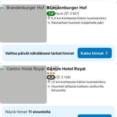
Brandenburger Hof
Jaa
Lisää suosikkeihin
7,9
Hyvä
2 927
0.4 km kohteesta Kölnin tuomiokirkko
Rauhalliset huoneet sisäpihalle päin
Valitse päivät nähdäksesi tarkat hinnat
Katso hinnat
Centro Hotel Royal
Jaa
Lisää suosikkeihin
3 Tähtiluokitus
6,8
2 146
1.0 km kohteesta Kölnin tuomiokirkko
Huoneet lattiasta kattoon ulottuvilla
ikkunoilla
Näytä hinnat
11 sivustolta