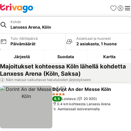
Suosikit
Kirjaud
Val
Kohde
Lanxess Arena, Köln
Tulo-/lähtöpäivä
Asiakkaat ja huoneet
Päivämäärät
2 asiakasta, 1 huone
Järjestä
Suodata
Kartta
Majoitukset kohteessa Köln lähellä kohdetta
Lanxess Arena (Köln, Saksa)
Näin maksut vaikuttavat hakutulosten järjestykseen
Dorint An der Messe Köln
Jaa
Lisää suosikkeihin
4 Tähtiluokitus
8,5
Loistava
20 930
0.4 km kohteesta Lanxess Arena
Aamiaissali lasiverannalla