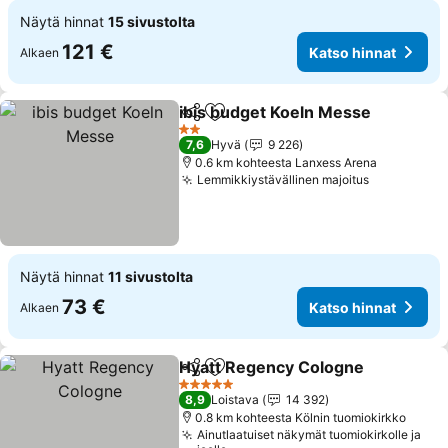
Näytä hinnat
15 sivustolta
121 €
Katso hinnat
Alkaen
ibis budget Koeln Messe
Jaa
Lisää suosikkeihin
2 Tähtiluokitus
7,6
Hyvä
9 226
0.6 km kohteesta Lanxess Arena
Lemmikkiystävällinen majoitus
Näytä hinnat
11 sivustolta
73 €
Katso hinnat
Alkaen
Hyatt Regency Cologne
Jaa
Lisää suosikkeihin
5 Tähtiluokitus
8,9
Loistava
14 392
0.8 km kohteesta Kölnin tuomiokirkko
Ainutlaatuiset näkymät tuomiokirkolle ja