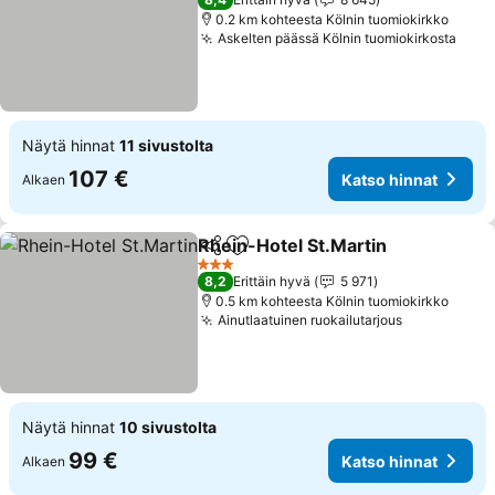
0.2 km kohteesta Kölnin tuomiokirkko
Askelten päässä Kölnin tuomiokirkosta
Näytä hinnat
11 sivustolta
107 €
Katso hinnat
Alkaen
Rhein-Hotel St.Martin
Jaa
Lisää suosikkeihin
3 Tähtiluokitus
8,2
Erittäin hyvä
5 971
0.5 km kohteesta Kölnin tuomiokirkko
Ainutlaatuinen ruokailutarjous
Näytä hinnat
10 sivustolta
99 €
Katso hinnat
Alkaen