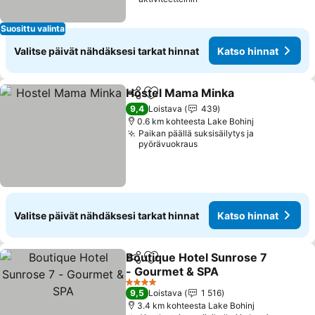
Suosittu valinta
Valitse päivät nähdäksesi tarkat hinnat
Katso hinnat
Hostel Mama Minka
Jaa
Lisää suosikkeihin
Katso 
9,4
Loistava
439
0.6 km kohteesta Lake Bohinj
Paikan päällä suksisäilytys ja
pyörävuokraus
Valitse päivät nähdäksesi tarkat hinnat
Katso hinnat
Boutique Hotel Sunrose 7
Jaa
Lisää suosikkeihin
- Gourmet & SPA
Katso hinnat
4 Tähtiluokitus
9,5
Loistava
1 516
3.4 km kohteesta Lake Bohinj