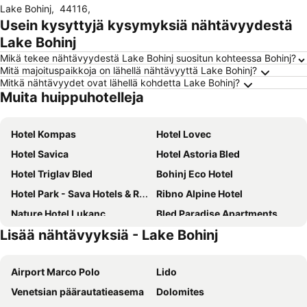
Lake Bohinj
,
44116
,
Usein kysyttyjä kysymyksiä nähtävyydestä
Lake Bohinj
Mikä tekee nähtävyydestä Lake Bohinj suositun kohteessa Bohinj?
Mitä majoituspaikkoja on lähellä nähtävyyttä Lake Bohinj?
Mitkä nähtävyydet ovat lähellä kohdetta Lake Bohinj?
Muita huippuhotelleja
Hotel Kompas
Hotel Lovec
Hotel Savica
Hotel Astoria Bled
Hotel Triglav Bled
Bohinj Eco Hotel
Hotel Park - Sava Hotels & Resorts
Ribno Alpine Hotel
Nature Hotel Lukanc
Bled Paradise Apartments
Lisää nähtävyyksiä - Lake Bohinj
Grand Hotel Toplice
Bled Rose Hotel
Rikli Balance Hotel
Hotel Jezero
Airport Marco Polo
Lido
Old Bled House
Glamping Houses J-Max
Venetsian päärautatieasema
Dolomites
Hotel Bohinj
Penzion Pibernik