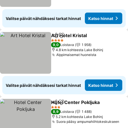
Valitse päivät nähdäksesi tarkat hinnat
Katso hinnat
Art Hotel Kristal
Jaa
Lisää suosikkeihin
Katso hinn
4 Tähtiluokitus
9,0
Loistava
1 958
4.8 km kohteesta Lake Bohinj
Alppimaisemat huoneista
Katso hinnat
Valitse päivät nähdäksesi tarkat hinnat
Katso hinnat
Hotel Center Pokljuka
Jaa
Lisää suosikkeihin
Kats
3 Tähtiluokitus
8,9
Loistava
1 488
5.2 km kohteesta Lake Bohinj
Suora pääsy ampumahiihtokeskukseen
Kats