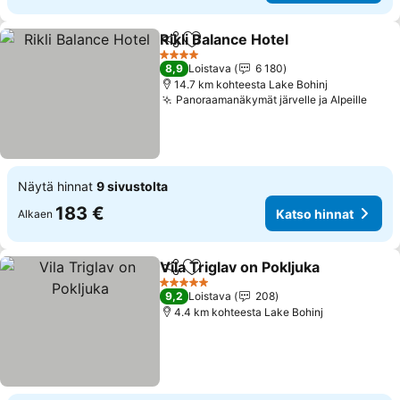
Rikli Balance Hotel
Jaa
Lisää suosikkeihin
Katso h
4 Tähtiluokitus
8,9
Loistava
6 180
14.7 km kohteesta Lake Bohinj
Panoraamanäkymät järvelle ja Alpeille
Kats
Näytä hinnat
9 sivustolta
183 €
Katso hinnat
Alkaen
Vila Triglav on Pokljuka
Jaa
Lisää suosikkeihin
Kat
5 Tähtiluokitus
9,2
Loistava
208
4.4 km kohteesta Lake Bohinj