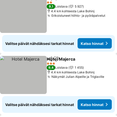
Jaa
Lisää suosikkeihin
Katso hinn
2 Tähtiluokitus
9,1
Loistava
5 927
4.4 km kohteesta Lake Bohinj
Erikoistuneet hiihto- ja pyöräpalvelut
Katso
Valitse päivät nähdäksesi tarkat hinnat
Katso hinnat
Hotel Majerca
Jaa
Lisää suosikkeihin
Katso hinnat
3 Tähtiluokitus
9,4
Loistava
1 455
4.4 km kohteesta Lake Bohinj
Näkymät Julian Alpeille ja Triglaville
Katso 
Valitse päivät nähdäksesi tarkat hinnat
Katso hinnat