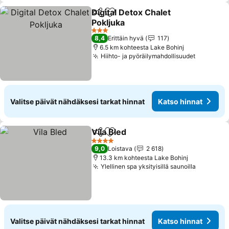
Digital Detox Chalet
Jaa
Lisää suosikkeihin
Pokljuka
Katso hinnat
3 Tähtiluokitus
8,4
Erittäin hyvä
117
6.5 km kohteesta Lake Bohinj
Hiihto- ja pyöräilymahdollisuudet
Katso hi
Valitse päivät nähdäksesi tarkat hinnat
Katso hinnat
Vila Bled
Jaa
Lisää suosikkeihin
Katso hinnat
4 Tähtiluokitus
9,0
Loistava
2 618
13.3 km kohteesta Lake Bohinj
Ylellinen spa yksityisillä saunoilla
Katso hi
Valitse päivät nähdäksesi tarkat hinnat
Katso hinnat