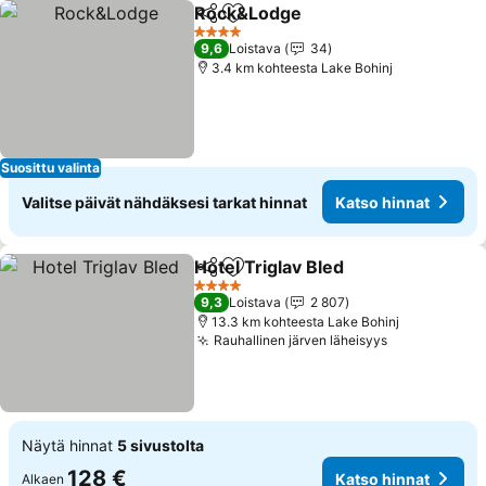
Rock&Lodge
Jaa
Lisää suosikkeihin
Katso hinnat
4 Tähtiluokitus
9,6
Loistava
34
3.4 km kohteesta Lake Bohinj
Suosittu valinta
Valitse päivät nähdäksesi tarkat hinnat
Katso hinnat
Hotel Triglav Bled
Jaa
Lisää suosikkeihin
Katso hi
4 Tähtiluokitus
9,3
Loistava
2 807
13.3 km kohteesta Lake Bohinj
Rauhallinen järven läheisyys
Katso hinna
Näytä hinnat
5 sivustolta
128 €
Katso hinnat
Alkaen