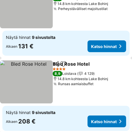
14.8 km kohteesta Lake Bohinj
Perheystävälliset majoitustilat
Katso hinn
Näytä hinnat
9 sivustolta
131 €
Katso hinnat
Alkaen
Bled Rose Hotel
Jaa
Lisää suosikkeihin
Katso hinn
4 Tähtiluokitus
8,9
Loistava
4 129
14.8 km kohteesta Lake Bohinj
Runsas aamiaisbuffet
Katso hinnat
Näytä hinnat
9 sivustolta
208 €
Katso hinnat
Alkaen