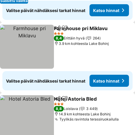
Suosittu valinta
Valitse päivät nähdäksesi tarkat hinnat
Katso hinnat
Farmhouse pri Miklavu
Jaa
Lisää suosikkeihin
Kat
3 Tähtiluokitus
8,4
Erittäin hyvä
264
3.9 km kohteesta Lake Bohinj
Valitse päivät nähdäksesi tarkat hinnat
Katso hinnat
Hotel Astoria Bled
Jaa
Lisää suosikkeihin
Katso hi
3 Tähtiluokitus
8,8
Loistava
3 449
14.9 km kohteesta Lake Bohinj
Tyylikäs ravintola terassiruokailulla
Katso 