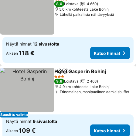
4 Tähtiluokitus
8,6
Loistava
4 660
5.0 km kohteesta Lake Bohinj
Lähellä paikallisia nähtävyyksiä
Katso hin
Näytä hinnat
12 sivustolta
118 €
Katso hinnat
Alkaen
Hotel Gasperin Bohinj
Jaa
Lisää suosikkeihin
Kats
3 Tähtiluokitus
9,6
Loistava
2 463
4.9 km kohteesta Lake Bohinj
Erinomainen, monipuolinen aamiaisbuffet
Ka
Suosittu valinta
Näytä hinnat
9 sivustolta
109 €
Katso hinnat
Alkaen