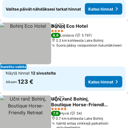
Valitse päivät nähdäksesi tarkat hinnat
Katso hinnat
Bohinj Eco Hotel
Jaa
Lisää suosikkeihin
Katso hin
4 Tähtiluokitus
8,6
Loistava
5 797
3.3 km kohteesta Lake Bohinj
Suora pääsy vesipuistoon liukumäkineen
Ka
Suosittu valinta
Näytä hinnat
12 sivustolta
123 €
Katso hinnat
Alkaen
Učni ranč Bohinj,
Jaa
Lisää suosikkeihin
Boutique Horse-Friendly
Retreat
Katso hinnat
5 Tähtiluokitus
7,9
Hyvä
54
0.7 km kohteesta Lake Bohinj
Isäntä antaa vinkkejä paikallisiin
aktiviteetteihin