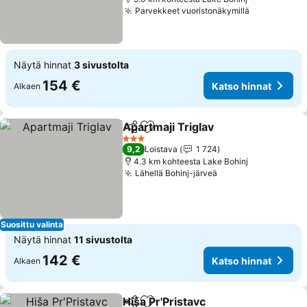
Parvekkeet vuoristonäkymillä
Katso hinn
Näytä hinnat
3 sivustolta
154 €
Katso hinnat
Alkaen
Apartmaji Triglav
Jaa
Lisää suosikkeihin
Katso hin
3 Tähtiluokitus
9,2
Loistava
1 724
4.3 km kohteesta Lake Bohinj
Lähellä Bohinj-järveä
Katso hinnat
Suosittu valinta
Näytä hinnat
11 sivustolta
142 €
Katso hinnat
Alkaen
Hiša Pr'Pristavc