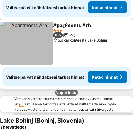
Valitse päivät nähdäksesi tarkat hinnat
Katso hinnat
Apartments Arh
Jaa
Lisää suosikkeihin
Katso hinn
3 Tähtiluokitus
6,5
27
5.6 km kohteesta Lake Bohinj
Valitse päivät nähdäksesi tarkat hinnat
Katso hinnat
Näytä lisää
Varaussivustoilta saamamme hinnat ja saatavuus muuttuvat
jatkuvasti. Tämä tarkoittaa sitä, että et välttämättä aina löydä
varaussivustolta täsmälleen samaa tarjousta kuin trivagosta.
Lake Bohinj (Bohinj, Slovenia)
Yhteystiedot