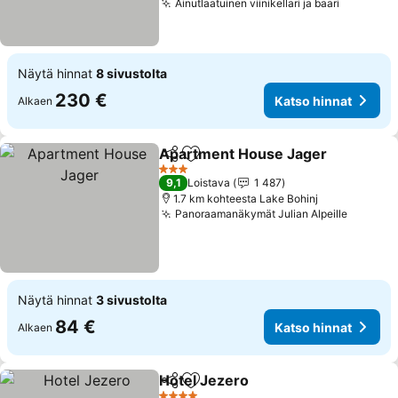
Ainutlaatuinen viinikellari ja baari
Katso hi
Näytä hinnat
8 sivustolta
230 €
Katso hinnat
Alkaen
Apartment House Jager
Jaa
Lisää suosikkeihin
Ka
3 Tähtiluokitus
9,1
Loistava
1 487
1.7 km kohteesta Lake Bohinj
Panoraamanäkymät Julian Alpeille
Katso h
Näytä hinnat
3 sivustolta
84 €
Katso hinnat
Alkaen
Hotel Jezero
Jaa
Lisää suosikkeihin
Katso hinnat