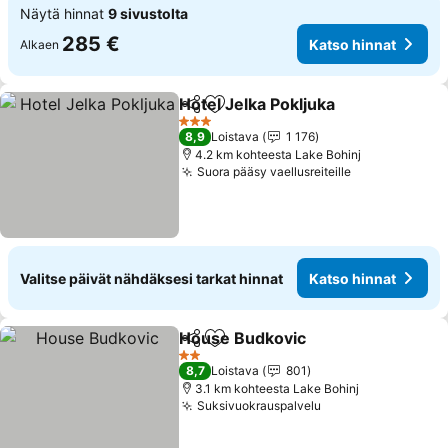
Näytä hinnat
9 sivustolta
285 €
Katso hinnat
Alkaen
Hotel Jelka Pokljuka
Jaa
Lisää suosikkeihin
Katso 
3 Tähtiluokitus
8,9
Loistava
1 176
4.2 km kohteesta Lake Bohinj
Suora pääsy vaellusreiteille
Katso hinnat
Valitse päivät nähdäksesi tarkat hinnat
Katso hinnat
House Budkovic
Jaa
Lisää suosikkeihin
Katso hinn
2 Tähtiluokitus
8,7
Loistava
801
3.1 km kohteesta Lake Bohinj
Suksivuokrauspalvelu
Katso hinnat