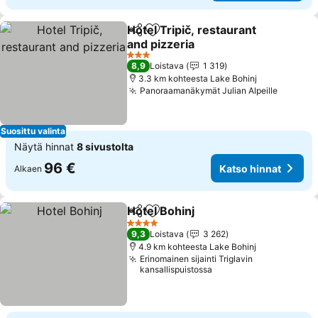
Hotel Tripič, restaurant
Jaa
Lisää suosikkeihin
and pizzeria
Katso hinnat
3 Tähtiluokitus
8,9
Loistava
1 319
3.3 km kohteesta Lake Bohinj
Panoraamanäkymät Julian Alpeille
Katso h
Suosittu valinta
Näytä hinnat
8 sivustolta
96 €
Katso hinnat
Alkaen
Hotel Bohinj
Jaa
Lisää suosikkeihin
Katso hinnat
4 Tähtiluokitus
9,3
Loistava
3 262
4.9 km kohteesta Lake Bohinj
Erinomainen sijainti Triglavin
kansallispuistossa