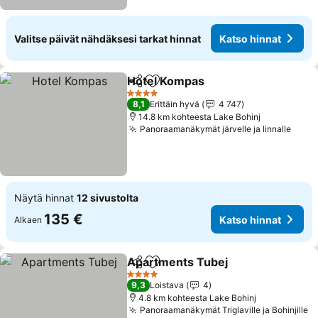
Valitse päivät nähdäksesi tarkat hinnat
Katso hinnat
Hotel Kompas
Jaa
Lisää suosikkeihin
Katso hinnat
4 Tähtiluokitus
8,1
Erittäin hyvä
4 747
14.8 km kohteesta Lake Bohinj
Panoraamanäkymät järvelle ja linnalle
Kats
Näytä hinnat
12 sivustolta
135 €
Katso hinnat
Alkaen
Apartments Tubej
Jaa
Lisää suosikkeihin
Katso hi
4 Tähtiluokitus
9,3
Loistava
4
4.8 km kohteesta Lake Bohinj
Panoraamanäkymät Triglaville ja Bohinjille
K