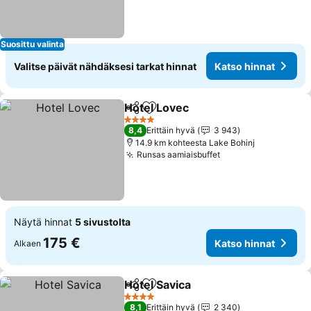
Suosittu valinta
Valitse päivät nähdäksesi tarkat hinnat
Katso hinnat
Hotel Lovec
Jaa
Lisää suosikkeihin
Katso hinnat
4 Tähtiluokitus
8,4
Erittäin hyvä
3 943
14.9 km kohteesta Lake Bohinj
Runsas aamiaisbuffet
Katso hinnat
Näytä hinnat
5 sivustolta
175 €
Katso hinnat
Alkaen
Hotel Savica
Jaa
Lisää suosikkeihin
Katso hinnat
4 Tähtiluokitus
8,1
Erittäin hyvä
2 340