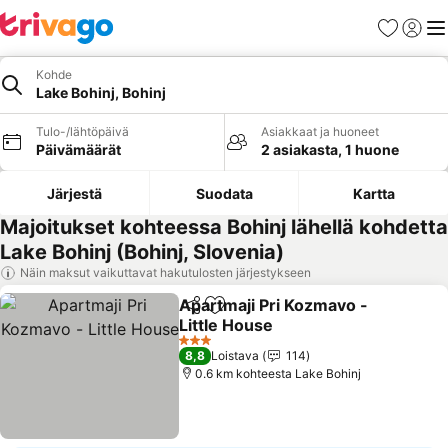
Suosikit
Kirjaud
Val
Kohde
Lake Bohinj, Bohinj
Tulo-/lähtöpäivä
Asiakkaat ja huoneet
Päivämäärät
2 asiakasta, 1 huone
Järjestä
Suodata
Kartta
Majoitukset kohteessa Bohinj lähellä kohdetta
Lake Bohinj (Bohinj, Slovenia)
Näin maksut vaikuttavat hakutulosten järjestykseen
Apartmaji Pri Kozmavo -
Jaa
Lisää suosikkeihin
Little House
Katso hinnat
3 Tähtiluokitus
8,8
Loistava
114
0.6 km kohteesta Lake Bohinj