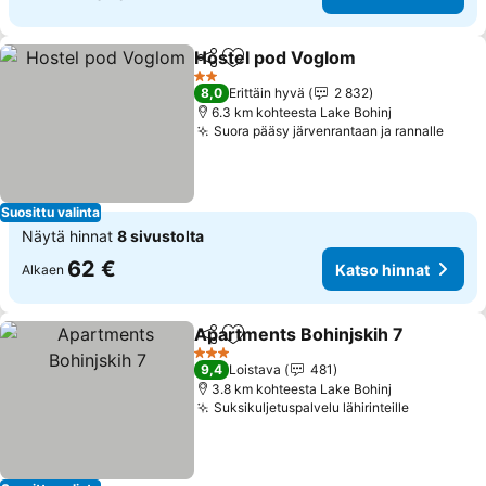
Hostel pod Voglom
Jaa
Lisää suosikkeihin
Katso h
2 Tähtiluokitus
8,0
Erittäin hyvä
2 832
6.3 km kohteesta Lake Bohinj
Suora pääsy järvenrantaan ja rannalle
Katso
Suosittu valinta
Näytä hinnat
8 sivustolta
62 €
Katso hinnat
Alkaen
Apartments Bohinjskih 7
Jaa
Lisää suosikkeihin
K
3 Tähtiluokitus
9,4
Loistava
481
3.8 km kohteesta Lake Bohinj
Suksikuljetuspalvelu lähirinteille
Katso hin