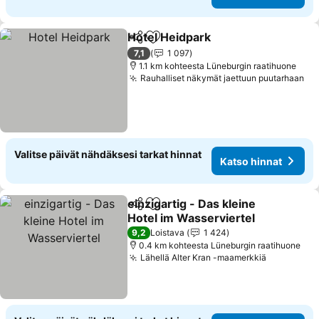
Hotel Heidpark
Jaa
Lisää suosikkeihin
Katso hinna
7,1
1 097
1.1 km kohteesta Lüneburgin raatihuone
Rauhalliset näkymät jaettuun puutarhaan
Ka
Valitse päivät nähdäksesi tarkat hinnat
Katso hinnat
einzigartig - Das kleine
Jaa
Lisää suosikkeihin
Hotel im Wasserviertel
Katso hinnat
9,2
Loistava
1 424
0.4 km kohteesta Lüneburgin raatihuone
Lähellä Alter Kran -maamerkkiä
Katso hin