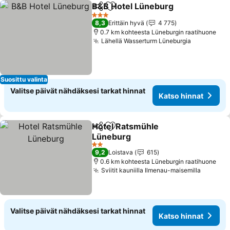
B&B Hotel Lüneburg
Jaa
Lisää suosikkeihin
Katso
3 Tähtiluokitus
8,3
Erittäin hyvä
4 775
0.7 km kohteesta Lüneburgin raatihuone
Lähellä Wasserturm Lüneburgia
Katso hin
Suosittu valinta
Valitse päivät nähdäksesi tarkat hinnat
Katso hinnat
Hotel Ratsmühle
Jaa
Lisää suosikkeihin
Lüneburg
Katso hinnat
2 Tähtiluokitus
9,2
Loistava
615
0.6 km kohteesta Lüneburgin raatihuone
Sviitit kauniilla Ilmenau-maisemilla
Katso h
Valitse päivät nähdäksesi tarkat hinnat
Katso hinnat