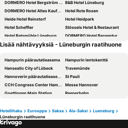
DORMERO Hotel Bergström Lüneburg
B&B Hotel Lüneburg
DORMERO Hotel Altes Kaufhaus Lüneburg
Hotel Rote Rosen
Heide Hotel Reinstorf
Hotel Heidpark
Hotel Scheffler
Stössels Hotel & Restaurant
Hotel Ratsmühle Lüneburg
DORMERO Hotel Bargenturm Lüneburg
Lisää nähtävyyksiä - Lüneburgin raatihuone
Hotel Lübecker Hof
Achilleon III
Best Western Premier Castanea Resort Hotel
Hotel Bellevue
Hampurin päärautatieasema
Hampurin lentokenttä
Hotel Zum Weißen Roß
Schloss Lüdersburg
Hanseatic City of Lübeck
Travemünde
Landhotel Franck
Comfort Hotel Lueneburg
Hannoverin päärautatieasema
St Pauli
Hotel Restaurant Teichaue
Hotel Zum Roten Tore
CCH Congress Center Hamburg
Messe Hannover
Landgasthof Heidetal
Goettingen Main Station
Reeperbahn
Hauptbahnhof Lübeck
Lüneburgin raatihuone
Altona
Heidepark Soltau
Hotellihaku
Eurooppa
Saksa
Ala-Saksi
Lueneburg
Lüneburgin raatihuone
Hampurin satama
St. Peter-Ording Airport
Hamburg Messe
Lokhalle Göttingen