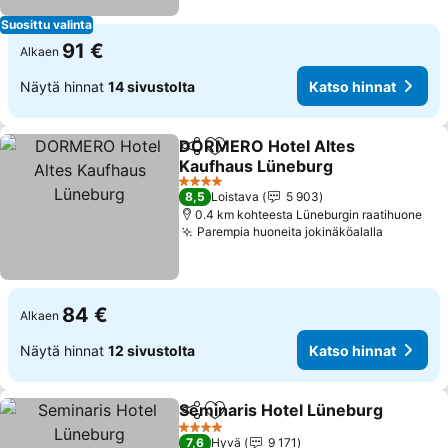
Suosittu valinta
91 €
Alkaen
Näytä hinnat
14 sivustolta
Katso hinnat
DORMERO Hotel Altes
Jaa
Lisää suosikkeihin
Kaufhaus Lüneburg
Katso hinnat
4 Tähtiluokitus
8,5
Loistava
5 903
0.4 km kohteesta Lüneburgin raatihuone
Parempia huoneita jokinäköalalla
Katso hi
84 €
Alkaen
Näytä hinnat
12 sivustolta
Katso hinnat
Seminaris Hotel Lüneburg
Jaa
Lisää suosikkeihin
4 Tähtiluokitus
7,6
Hyvä
9 171