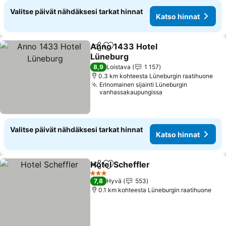
Valitse päivät nähdäksesi tarkat hinnat
Katso hinnat
Anno 1433 Hotel
Jaa
Lisää suosikkeihin
Lüneburg
Katso hinnat
8,9
Loistava
1 157
0.3 km kohteesta Lüneburgin raatihuone
Erinomainen sijainti Lüneburgin
vanhassakaupungissa
Valitse päivät nähdäksesi tarkat hinnat
Katso hinnat
Hotel Scheffler
Jaa
Lisää suosikkeihin
Katso hinna
3 Tähtiluokitus
7,8
Hyvä
553
0.1 km kohteesta Lüneburgin raatihuone