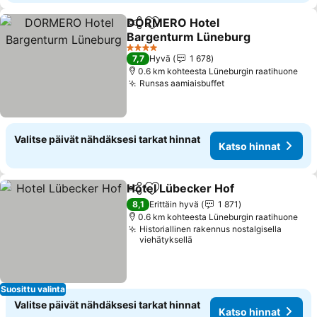
DORMERO Hotel
Jaa
Lisää suosikkeihin
Bargenturm Lüneburg
Katso hinnat
4 Tähtiluokitus
7,7
Hyvä
1 678
0.6 km kohteesta Lüneburgin raatihuone
Runsas aamiaisbuffet
Katso hinnat
Valitse päivät nähdäksesi tarkat hinnat
Katso hinnat
Hotel Lübecker Hof
Jaa
Lisää suosikkeihin
Katso 
8,1
Erittäin hyvä
1 871
0.6 km kohteesta Lüneburgin raatihuone
Historiallinen rakennus nostalgisella
viehätyksellä
Suosittu valinta
Valitse päivät nähdäksesi tarkat hinnat
Katso hinnat