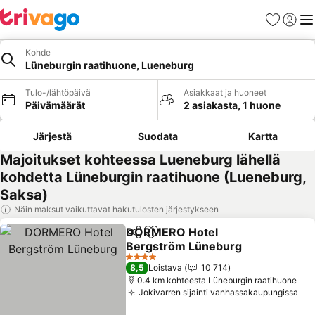
Suosikit
Kirjaud
Val
Kohde
Lüneburgin raatihuone, Lueneburg
Tulo-/lähtöpäivä
Asiakkaat ja huoneet
Päivämäärät
2 asiakasta, 1 huone
Järjestä
Suodata
Kartta
Majoitukset kohteessa Lueneburg lähellä
kohdetta Lüneburgin raatihuone (Lueneburg,
Saksa)
Näin maksut vaikuttavat hakutulosten järjestykseen
DORMERO Hotel
Jaa
Lisää suosikkeihin
Bergström Lüneburg
Katso hinnat
4 Tähtiluokitus
8,5
Loistava
10 714
0.4 km kohteesta Lüneburgin raatihuone
Jokivarren sijainti vanhassakaupungissa
Kat