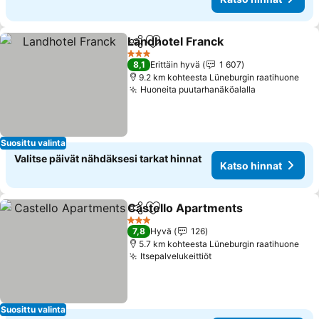
Landhotel Franck
Jaa
Lisää suosikkeihin
Katso hin
3 Tähtiluokitus
8,1
Erittäin hyvä
1 607
9.2 km kohteesta Lüneburgin raatihuone
Huoneita puutarhanäköalalla
Katso hinna
Suosittu valinta
Valitse päivät nähdäksesi tarkat hinnat
Katso hinnat
Castello Apartments
Jaa
Lisää suosikkeihin
Katso
3 Tähtiluokitus
7,8
Hyvä
126
5.7 km kohteesta Lüneburgin raatihuone
Itsepalvelukeittiöt
Katso hinnat
Suosittu valinta