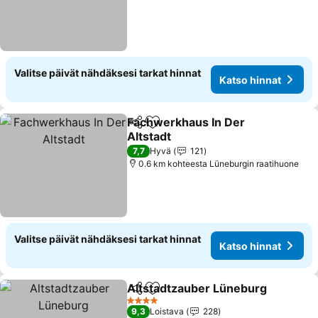
Valitse päivät nähdäksesi tarkat hinnat
Katso hinnat
Fachwerkhaus In Der
Jaa
Lisää suosikkeihin
Altstadt
Katso hinnat
7,7
Hyvä
121
0.6 km kohteesta Lüneburgin raatihuone
Valitse päivät nähdäksesi tarkat hinnat
Katso hinnat
Altstadtzauber Lüneburg
Jaa
Lisää suosikkeihin
K
4 Tähtiluokitus
9,3
Loistava
228