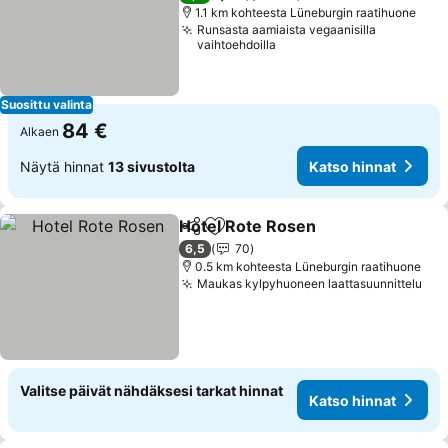
1.1 km kohteesta Lüneburgin raatihuone
Runsasta aamiaista vegaanisilla
vaihtoehdoilla
Suosittu valinta
84 €
Alkaen
Näytä hinnat
13 sivustolta
Katso hinnat
Hotel Rote Rosen
Jaa
Lisää suosikkeihin
Katso hi
6,5
70
0.5 km kohteesta Lüneburgin raatihuone
Maukas kylpyhuoneen laattasuunnittelu
Kat
Valitse päivät nähdäksesi tarkat hinnat
Katso hinnat