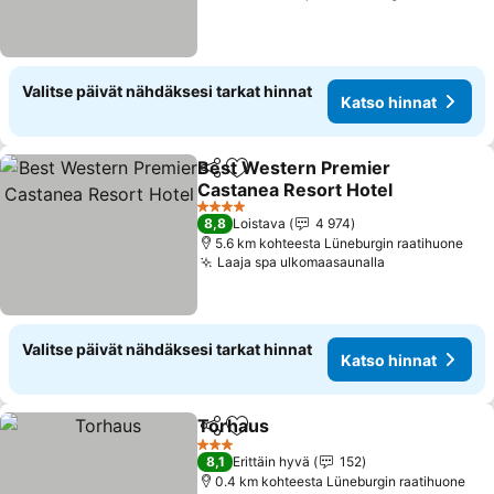
Valitse päivät nähdäksesi tarkat hinnat
Katso hinnat
Best Western Premier
Jaa
Lisää suosikkeihin
Castanea Resort Hotel
Katso hinnat
4 Tähtiluokitus
8,8
Loistava
4 974
5.6 km kohteesta Lüneburgin raatihuone
Laaja spa ulkomaasaunalla
Katso hinnat
Valitse päivät nähdäksesi tarkat hinnat
Katso hinnat
Torhaus
Jaa
Lisää suosikkeihin
Katso hinnat
3 Tähtiluokitus
8,1
Erittäin hyvä
152
0.4 km kohteesta Lüneburgin raatihuone