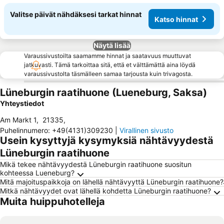
Valitse päivät nähdäksesi tarkat hinnat
Katso hinnat
Näytä lisää
Varaussivustoilta saamamme hinnat ja saatavuus muuttuvat
jatkuvasti. Tämä tarkoittaa sitä, että et välttämättä aina löydä
varaussivustolta täsmälleen samaa tarjousta kuin trivagosta.
Lüneburgin raatihuone (Lueneburg, Saksa)
Yhteystiedot
Am Markt 1
,
21335
,
Puhelinnumero
:
+49(4131)309230
|
Virallinen sivusto
Usein kysyttyjä kysymyksiä nähtävyydestä
Lüneburgin raatihuone
Mikä tekee nähtävyydestä Lüneburgin raatihuone suositun
kohteessa Lueneburg?
Mitä majoituspaikkoja on lähellä nähtävyyttä Lüneburgin raatihuone?
Mitkä nähtävyydet ovat lähellä kohdetta Lüneburgin raatihuone?
Muita huippuhotelleja