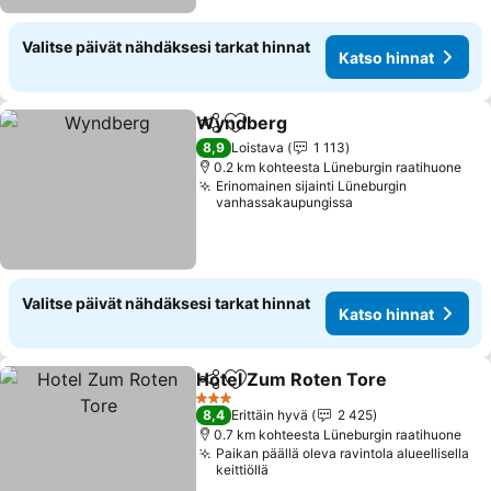
Valitse päivät nähdäksesi tarkat hinnat
Katso hinnat
Wyndberg
Jaa
Lisää suosikkeihin
Katso hinnat
8,9
Loistava
1 113
0.2 km kohteesta Lüneburgin raatihuone
Erinomainen sijainti Lüneburgin
vanhassakaupungissa
Valitse päivät nähdäksesi tarkat hinnat
Katso hinnat
Hotel Zum Roten Tore
Jaa
Lisää suosikkeihin
Kats
3 Tähtiluokitus
8,4
Erittäin hyvä
2 425
0.7 km kohteesta Lüneburgin raatihuone
Paikan päällä oleva ravintola alueellisella
keittiöllä