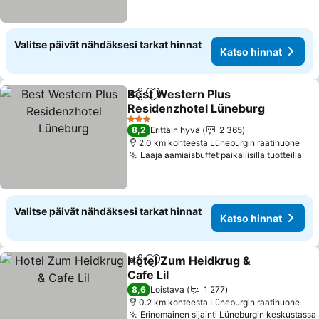
Valitse päivät nähdäksesi tarkat hinnat
Katso hinnat
Best Western Plus
Jaa
Lisää suosikkeihin
Residenzhotel Lüneburg
Katso hinnat
3 Tähtiluokitus
8,2
Erittäin hyvä
2 365
2.0 km kohteesta Lüneburgin raatihuone
Laaja aamiaisbuffet paikallisilla tuotteilla
Kat
Valitse päivät nähdäksesi tarkat hinnat
Katso hinnat
Hotel Zum Heidkrug &
Jaa
Lisää suosikkeihin
Cafe Lil
Katso hinnat
8,6
Loistava
1 277
0.2 km kohteesta Lüneburgin raatihuone
Erinomainen sijainti Lüneburgin keskustassa