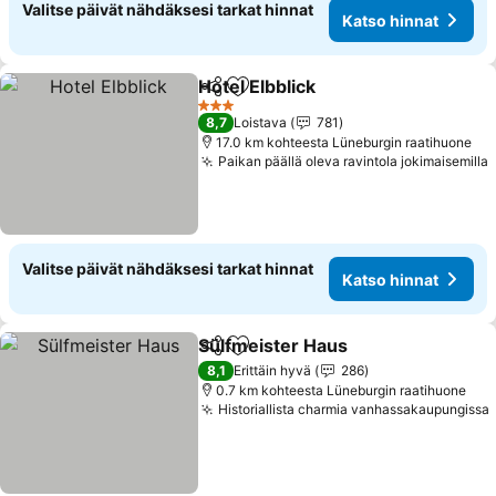
Valitse päivät nähdäksesi tarkat hinnat
Katso hinnat
Hotel Elbblick
Jaa
Lisää suosikkeihin
Katso hinnat
3 Tähtiluokitus
8,7
Loistava
781
17.0 km kohteesta Lüneburgin raatihuone
Paikan päällä oleva ravintola jokimaisemilla
Valitse päivät nähdäksesi tarkat hinnat
Katso hinnat
Sülfmeister Haus
Jaa
Lisää suosikkeihin
Katso hin
8,1
Erittäin hyvä
286
0.7 km kohteesta Lüneburgin raatihuone
Historiallista charmia vanhassakaupungissa