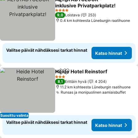
Jaa
Lisää suosikkeihin
inklusive Privatparkplatz!
Katso hinnat
4 Tähtiluokitus
9,0
Loistava
253
0.4 km kohteesta Lüneburgin raatihuone
Valitse päivät nähdäksesi tarkat hinnat
Katso hinnat
Heide Hotel Reinstorf
Jaa
Lisää suosikkeihin
Kats
3 Tähtiluokitus
8,1
Erittäin hyvä
4 204
11.2 km kohteesta Lüneburgin raatihuone
Runsas ja monipuolinen aamiaisbuffet
Katso
Suosittu valinta
Valitse päivät nähdäksesi tarkat hinnat
Katso hinnat