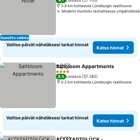
9,1
Loistava
705
3.9 km kohteesta Lüneburgin raatihuone
Moderni muotoilu rauhallisessa ympäristössä
Suosittu valinta
Valitse päivät nähdäksesi tarkat hinnat
Katso hinnat
Saltbloom Appartments
Jaa
Lisää suosikkeihin
Ka
4 Tähtiluokitus
9,5
Loistava
283
0.2 km kohteesta Lüneburgin raatihuone
Valitse päivät nähdäksesi tarkat hinnat
Katso hinnat
ALTSTADTGLÜCK -