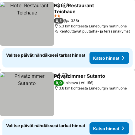
Hotel Restaurant
Jaa
Lisää suosikkeihin
Teichaue
Katso hinnat
2 Tähtiluokitus
6,5
338
5.3 km kohteesta Lüneburgin raatihuone
Rentouttavat puutarha- ja terassinäkymät
Ka
Valitse päivät nähdäksesi tarkat hinnat
Katso hinnat
Privatzimmer Sutanto
Jaa
Lisää suosikkeihin
Kats
9,0
Loistava
156
3.8 km kohteesta Lüneburgin raatihuone
Valitse päivät nähdäksesi tarkat hinnat
Katso hinnat