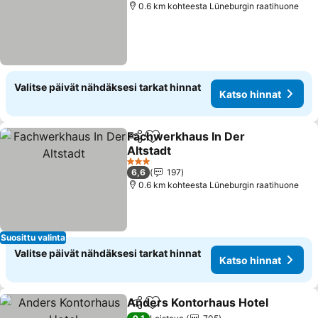
0.6 km kohteesta Lüneburgin raatihuone
Valitse päivät nähdäksesi tarkat hinnat
Katso hinnat
Fachwerkhaus In Der
Jaa
Lisää suosikkeihin
Altstadt
Katso hinnat
3 Tähtiluokitus
6,6
197
0.6 km kohteesta Lüneburgin raatihuone
Suosittu valinta
Valitse päivät nähdäksesi tarkat hinnat
Katso hinnat
Anders Kontorhaus Hotel
Jaa
Lisää suosikkeihin