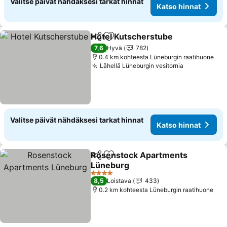
Valitse päivät nähdäksesi tarkat hinnat
Katso hinnat
Hotel Kutscherstube
Jaa
Lisää suosikkeihin
Katso
7,6
Hyvä
782
0.4 km kohteesta Lüneburgin raatihuone
Lähellä Lüneburgin vesitornia
Katso hinna
Valitse päivät nähdäksesi tarkat hinnat
Katso hinnat
Rosenstock Apartments
Jaa
Lisää suosikkeihin
Lüneburg
Katso hinnat
4 Tähtiluokitus
8,5
Loistava
433
0.2 km kohteesta Lüneburgin raatihuone