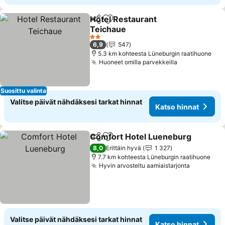
Hotel Restaurant
Jaa
Lisää suosikkeihin
Teichaue
Katso hinnat
2 Tähtiluokitus
6,9
547
5.3 km kohteesta Lüneburgin raatihuone
Huoneet omilla parvekkeilla
Katso hinnat
Suosittu valinta
Valitse päivät nähdäksesi tarkat hinnat
Katso hinnat
Comfort Hotel Lueneburg
Jaa
Lisää suosikkeihin
8,0
Erittäin hyvä
1 327
7.7 km kohteesta Lüneburgin raatihuone
Hyvin arvosteltu aamiaistarjonta
Katso hin
Valitse päivät nähdäksesi tarkat hinnat
Katso hinnat