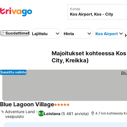
Kohde
Suodattimet
Lajittelu
Hinta
Kos Airport
H
Majoitukset kohteessa Kos -
City, Kreikka)
Suosittu valinta
Blue Lagoon Village
5 Tähtiluokitus
Adventure Land -
Loistava
(5 481 arviota)
9,0
4.7 km kohteesta Ko
vesipuisto