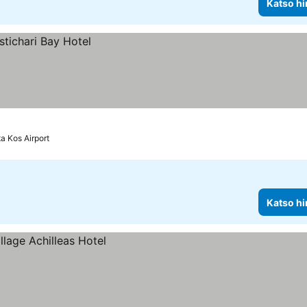
Katso hi
a Kos Airport
Katso hi