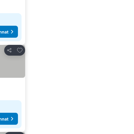
nnat
Lisää suosikkeihin
Jaa
nnat