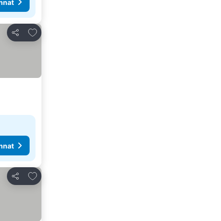
nnat
Lisää suosikkeihin
Jaa
nnat
Lisää suosikkeihin
Jaa