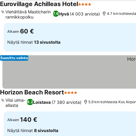
Eurovillage Achilleas Hotel
4 Tähtiluokitus
Viehättävä Masticharin
Hyvä
(4 003 arviota)
7,6
4.7 km kohteesta
rannikkopolku
60 €
Alkaen
Näytä hinnat
13 sivustolta
Suosittu valinta
Horizon Beach Resort
4 Tähtiluokitus
Viisi uima-
Loistava
(7 380 arviota)
9,2
5.9 km kohteesta Kos Airpor
allasta
140 €
Alkaen
Näytä hinnat
8 sivustolta