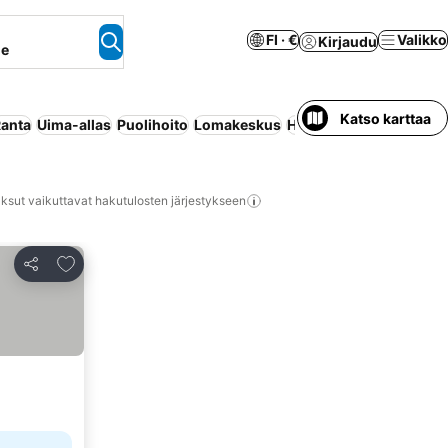
FI · €
Valikko
Kirjaudu
ne
Katso karttaa
anta
Uima-allas
Puolihoito
Lomakeskus
Huoneisto palveluilla
T
ksut vaikuttavat hakutulosten järjestykseen
Lisää suosikkeihin
Jaa