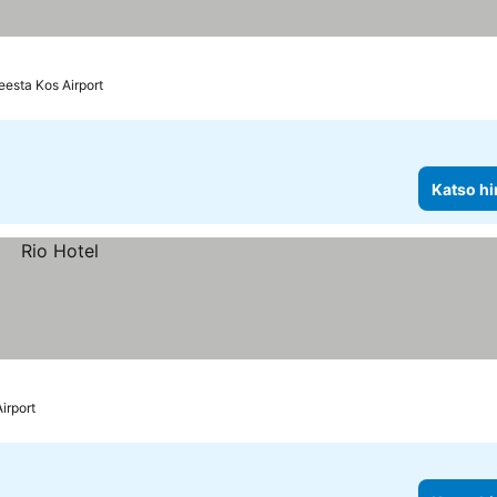
eesta Kos Airport
Katso hi
irport