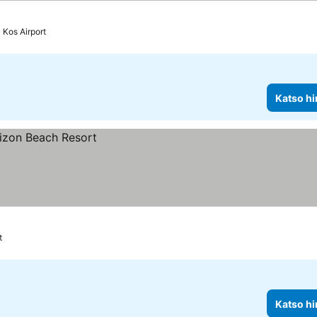
 Kos Airport
Katso hi
t
Katso hi