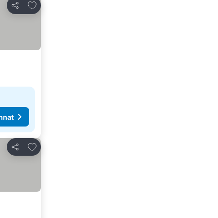
Lisää suosikkeihin
Jaa
nnat
Lisää suosikkeihin
Jaa