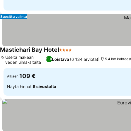
Suosittu valinta
Mastichari Bay Hotel
4 Tähtiluokitus
Useita makean
Loistava
(6 134 arviota)
9,0
5.4 km kohteest
veden uima-altaita
109 €
Alkaen
Näytä hinnat
6 sivustolta