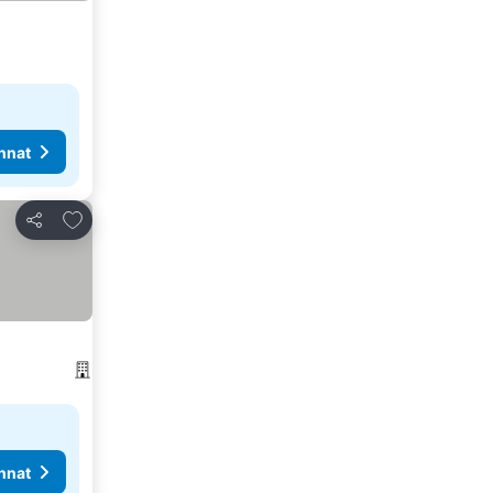
nnat
Lisää suosikkeihin
Jaa
nnat