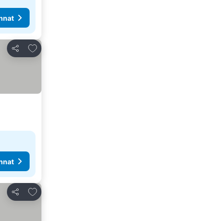
nnat
Lisää suosikkeihin
Jaa
nnat
Lisää suosikkeihin
Jaa