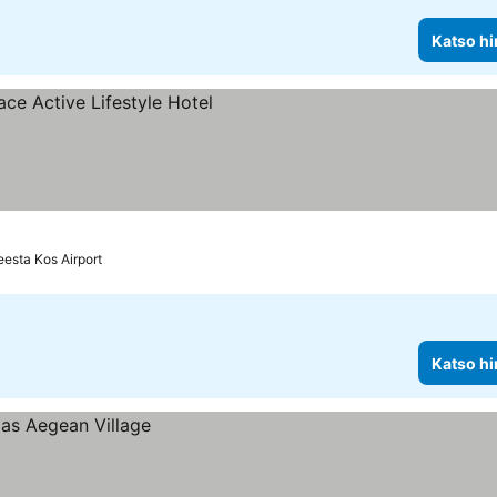
Katso hi
us
esta Kos Airport
Katso hi