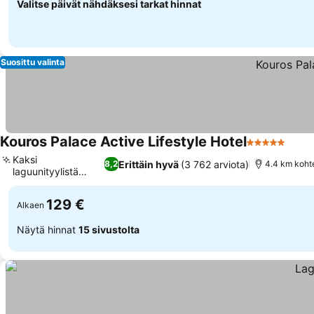
Valitse päivät nähdäksesi tarkat hinnat
Suosittu valinta
Kouros Palace Active Lifestyle Hotel
5 Tähtiluokit
Kaksi
Erittäin hyvä
(3 762 arviota)
8,2
4.4 km kohte
laguunityylistä
uima-allasta
129 €
Alkaen
Näytä hinnat
15 sivustolta