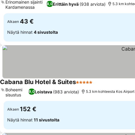
Erinomainen sijainti
Erittäin hyvä
(938 arviota)
8,0
5.3 km kohte
Kardamenassa
43 €
Alkaen
Näytä hinnat
4 sivustolta
Cabana Blu Hotel & Suites
5 Tähtiluokitus
Boheemi
Loistava
(983 arviota)
9,0
5.3 km kohteesta Kos Airport
sisustus
152 €
Alkaen
Näytä hinnat
11 sivustolta