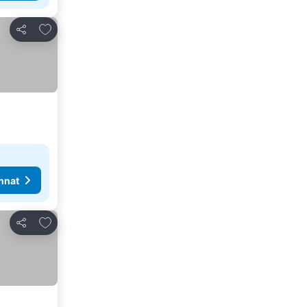
Lisää suosikkeihin
Jaa
nnat
Lisää suosikkeihin
Jaa