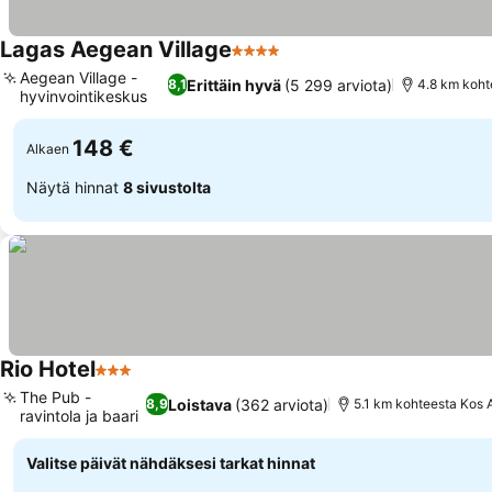
Lagas Aegean Village
4 Tähtiluokitus
Aegean Village -
Erittäin hyvä
(5 299 arviota)
8,1
4.8 km koht
hyvinvointikeskus
148 €
Alkaen
Näytä hinnat
8 sivustolta
Rio Hotel
3 Tähtiluokitus
The Pub -
Loistava
(362 arviota)
8,9
5.1 km kohteesta Kos A
ravintola ja baari
Valitse päivät nähdäksesi tarkat hinnat