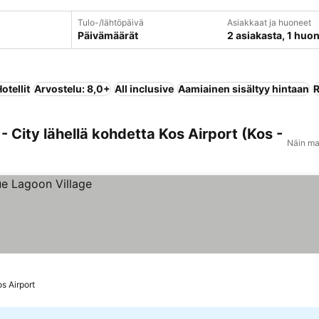
Tulo-/lähtöpäivä
Asiakkaat ja huoneet
Päivämäärät
2 asiakasta, 1 huo
otellit
Arvostelu: 8,0+
All inclusive
Aamiainen sisältyy hintaan
R
 City lähellä kohdetta Kos Airport (Kos -
Näin ma
s Airport