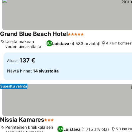
Grand Blue Beach Hotel
5 Tähtiluokitus
Useita makean
Loistava
(4 583 arviota)
8,7
4.7 km kohteest
veden uima-altaita
137 €
Alkaen
Näytä hinnat
14 sivustolta
Suosittu valinta
Nissia Kamares
3 Tähtiluokitus
Perinteinen kreikkalaisen
Loistava
(1 715 arviota)
9,5
5.0 km ko