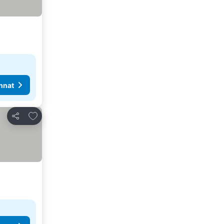
nnat
Lisää suosikkeihin
Jaa