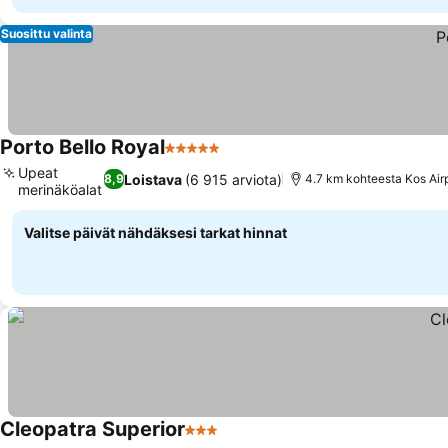
Suosittu valinta
Porto Bello Royal
5 Tähtiluokitus
Upeat
Loistava
(6 915 arviota)
8,9
4.7 km kohteesta Kos Air
merinäköalat
Valitse päivät nähdäksesi tarkat hinnat
Cleopatra Superior
3 Tähtiluokitus