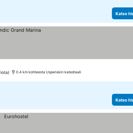
Katso hi
iota)
0.4 km kohteesta Uspenskin katedraali
Katso hi