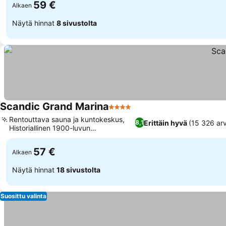
59 €
Alkaen
Näytä hinnat
8 sivustolta
Scandic Grand Marina
4 Tähtiluokitus
Rentouttava sauna ja kuntokeskus,
Erittäin hyvä
(15 326 arv
8,1
Historiallinen 1900-luvun
varastorakennus
57 €
Alkaen
Näytä hinnat
18 sivustolta
Suosittu valinta