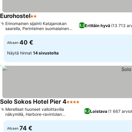
Eurohostel
2 Tähtiluokitus
Erinomainen sijainti Katajanokan
Erittäin hyvä
(13 713 arv
8,2
saarella, Perinteinen suomalainen
aamusauna
40 €
Alkaen
Näytä hinnat
14 sivustolta
Solo Sokos Hotel Pier 4
4 Tähtiluokitus
Merelliset huoneet valloittavilla
Loistava
(1 667 arvio
9,2
näkymillä, Harbore-ravintolan
suomalainen keittiö
74 €
Alkaen