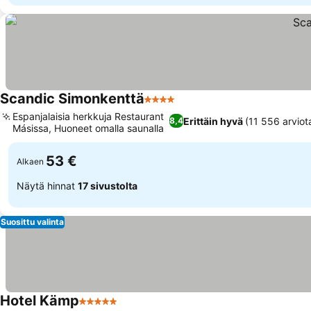
Scandic Simonkenttä
4 Tähtiluokitus
Espanjalaisia herkkuja Restaurant
Erittäin hyvä
(11 556 arviot
8,4
Másissa, Huoneet omalla saunalla
53 €
Alkaen
Näytä hinnat
17 sivustolta
Suosittu valinta
Hotel Kämp
5 Tähtiluokitus