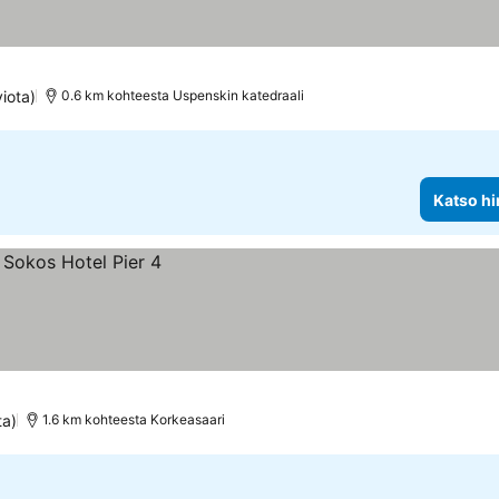
iota)
0.6 km kohteesta Uspenskin katedraali
Katso hi
ta)
1.6 km kohteesta Korkeasaari