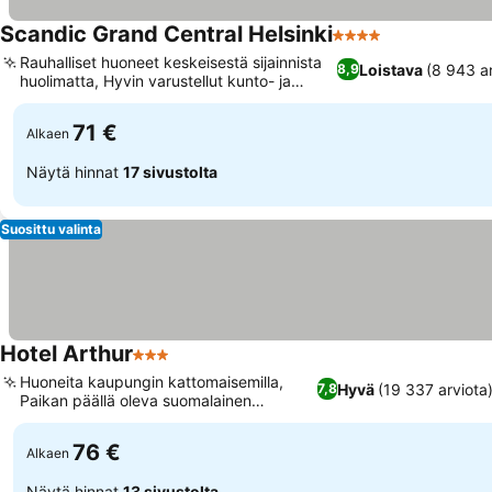
Scandic Grand Central Helsinki
4 Tähtiluokitus
Rauhalliset huoneet keskeisestä sijainnista
Loistava
(8 943 ar
8,9
huolimatta, Hyvin varustellut kunto- ja
saunatilat
71 €
Alkaen
Näytä hinnat
17 sivustolta
Suosittu valinta
Hotel Arthur
3 Tähtiluokitus
Huoneita kaupungin kattomaisemilla,
Hyvä
(19 337 arviota
7,8
Paikan päällä oleva suomalainen
ravintola
76 €
Alkaen
Näytä hinnat
13 sivustolta