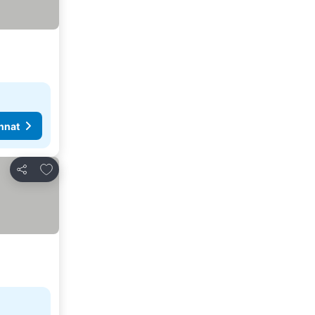
nnat
Lisää suosikkeihin
Jaa