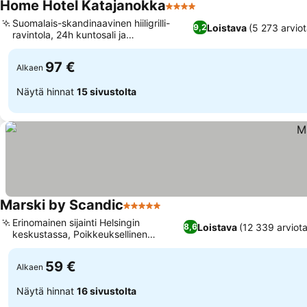
Home Hotel Katajanokka
4 Tähtiluokitus
Suomalais-skandinaavinen hiiligrilli-
Loistava
(5 273 arviot
9,2
ravintola, 24h kuntosali ja
viikonloppusauna
97 €
Alkaen
Näytä hinnat
15 sivustolta
Marski by Scandic
5 Tähtiluokitus
Erinomainen sijainti Helsingin
Loistava
(12 339 arviota
8,6
keskustassa, Poikkeuksellinen
aamiaisbuffet
59 €
Alkaen
Näytä hinnat
16 sivustolta