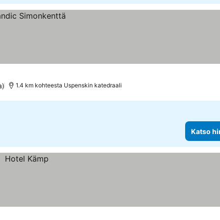
a)
1.4 km kohteesta Uspenskin katedraali
Katso hi