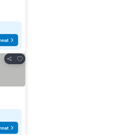
nnat
Lisää suosikkeihin
Jaa
nnat