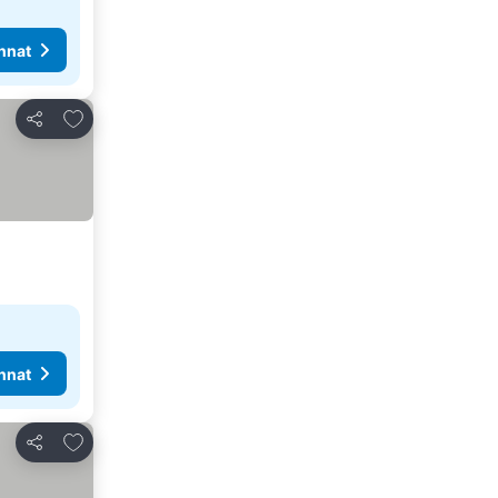
nnat
Lisää suosikkeihin
Jaa
nnat
Lisää suosikkeihin
Jaa