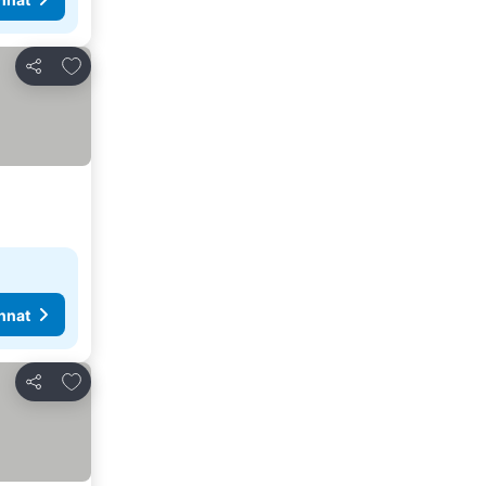
Lisää suosikkeihin
Jaa
nnat
Lisää suosikkeihin
Jaa