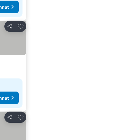
nnat
Lisää suosikkeihin
Jaa
nnat
Lisää suosikkeihin
Jaa