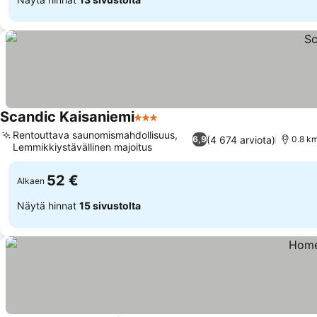
Scandic Kaisaniemi
3 Tähtiluokitus
Rentouttava saunomismahdollisuus,
(4 674 arviota)
6,9
0.8 km
Lemmikkiystävällinen majoitus
52 €
Alkaen
Näytä hinnat
15 sivustolta