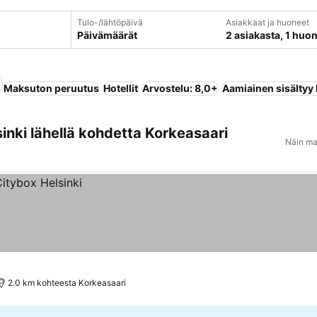
Tulo-/lähtöpäivä
Asiakkaat ja huoneet
Päivämäärät
2 asiakasta, 1 huo
Maksuton peruutus
Hotellit
Arvostelu: 8,0+
Aamiainen sisältyy
inki lähellä kohdetta Korkeasaari
Näin ma
2.0 km kohteesta Korkeasaari