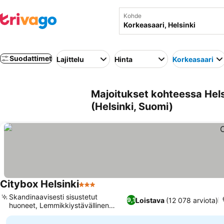
Kohde
Suodattimet
Lajittelu
Hinta
Korkeasaari
Majoitukset kohteessa Hels
(Helsinki, Suomi)
Citybox Helsinki
3 Tähtiluokitus
Skandinaavisesti sisustetut
Loistava
(12 078 arviota)
9,1
huoneet, Lemmikkiystävällinen
majoitus