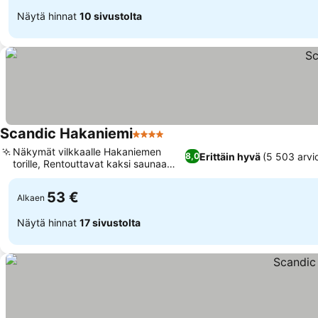
Näytä hinnat
10 sivustolta
Scandic Hakaniemi
4 Tähtiluokitus
Näkymät vilkkaalle Hakaniemen
Erittäin hyvä
(5 503 arvi
8,0
torille, Rentouttavat kaksi saunaa
vieraille
53 €
Alkaen
Näytä hinnat
17 sivustolta