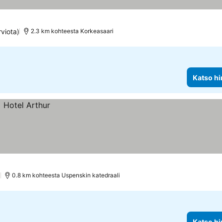
viota)
2.3 km kohteesta Korkeasaari
Katso hi
)
0.8 km kohteesta Uspenskin katedraali
Katso hi