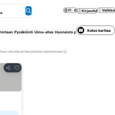
FI · €
Valikko
Kirjaudu
ne
Katso karttaa
 hintaan
Pysäköinti
Uima-allas
Huoneisto palveluilla
Wi-Fi
Ennak
ksut vaikuttavat hakutulosten järjestykseen
Lisää suosikkeihin
Jaa