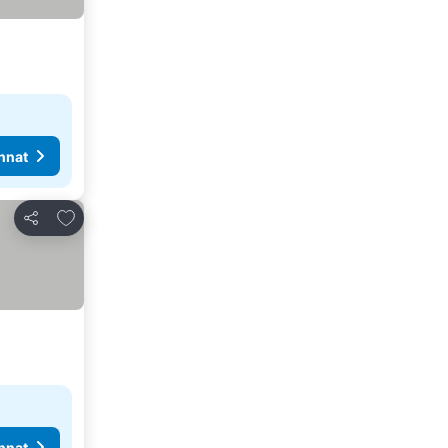
nnat
Lisää suosikkeihin
Jaa
nnat