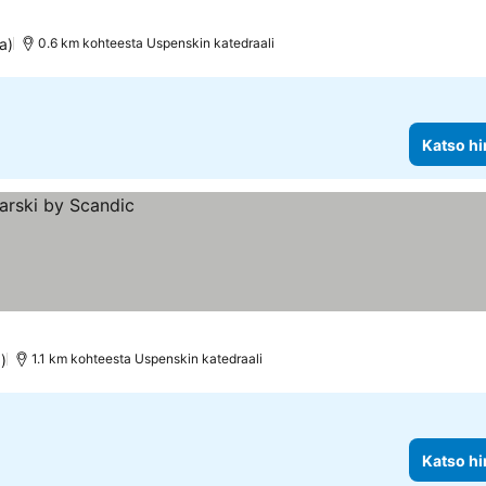
a)
0.6 km kohteesta Uspenskin katedraali
Katso hi
)
1.1 km kohteesta Uspenskin katedraali
Katso hi