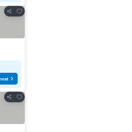
Lisää suosikkeihin
Jaa
nnat
Lisää suosikkeihin
Jaa