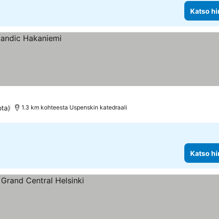
Katso hi
ota)
1.3 km kohteesta Uspenskin katedraali
Katso hi