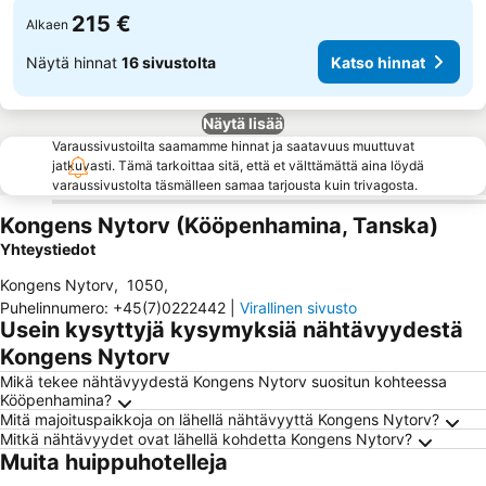
215 €
Alkaen
Näytä hinnat
16 sivustolta
Katso hinnat
Näytä lisää
Varaussivustoilta saamamme hinnat ja saatavuus muuttuvat
jatkuvasti. Tämä tarkoittaa sitä, että et välttämättä aina löydä
varaussivustolta täsmälleen samaa tarjousta kuin trivagosta.
Kongens Nytorv (Kööpenhamina, Tanska)
Yhteystiedot
Kongens Nytorv
,
1050
,
Puhelinnumero
:
+45(7)0222442
|
Virallinen sivusto
Usein kysyttyjä kysymyksiä nähtävyydestä
Kongens Nytorv
Mikä tekee nähtävyydestä Kongens Nytorv suositun kohteessa
Kööpenhamina?
Mitä majoituspaikkoja on lähellä nähtävyyttä Kongens Nytorv?
Mitkä nähtävyydet ovat lähellä kohdetta Kongens Nytorv?
Muita huippuhotelleja