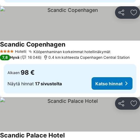
Jaa
Li
Scandic Copenhagen
Hotelli
Kööpenhaminan korkeimmat hotellinäkymät
4 Tähtiluokitus
7,8
Hyvä
16 046
0.4 km kohteesta Copenhagen Central Station
98 €
Alkaen
Näytä hinnat
17 sivustolta
Katso hinnat
Jaa
Li
Scandic Palace Hotel