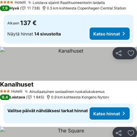
Hotelli
Loistava sijainti Raatihuoneentorin laidalla
4 Tähtiluokitus
7,9
Hyvä
11 738
0.5 km kohteesta Copenhagen Central Station
137 €
Alkaen
Näytä hinnat
14 sivustolta
Katso hinnat
Jaa
Li
Kanalhuset
Hotelli
Ainutlaatuinen sosiaalinen ruokailukokemus
3 Tähtiluokitus
9,4
Loistava
1 845
0.9 km kohteesta Kongens Nytorv
Valitse päivät nähdäksesi tarkat hinnat
Katso hinnat
Jaa
Li