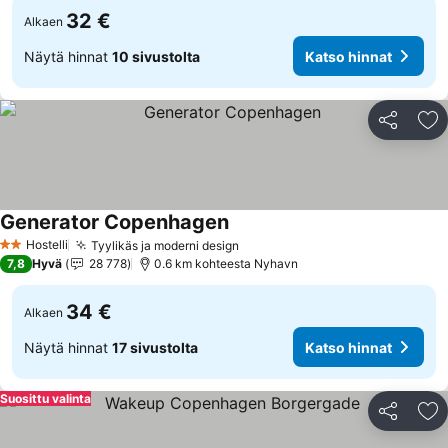
32 €
Alkaen
Näytä hinnat
10 sivustolta
Katso hinnat
Jaa
Li
Generator Copenhagen
Hostelli
Tyylikäs ja moderni design
2 Tähtiluokitus
7,8
Hyvä
28 778
0.6 km kohteesta Nyhavn
34 €
Alkaen
Näytä hinnat
17 sivustolta
Katso hinnat
Suosittu valinta
Jaa
Li