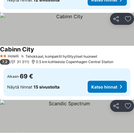
Jaa
Li
Cabinn City
Hotelli
Tehokkaat, kompaktit hyttityyliset huoneet
2 Tähtiluokitus
7,2
31 311
0.5 km kohteesta Copenhagen Central Station
69 €
Alkaen
Näytä hinnat
15 sivustolta
Katso hinnat
Jaa
Li