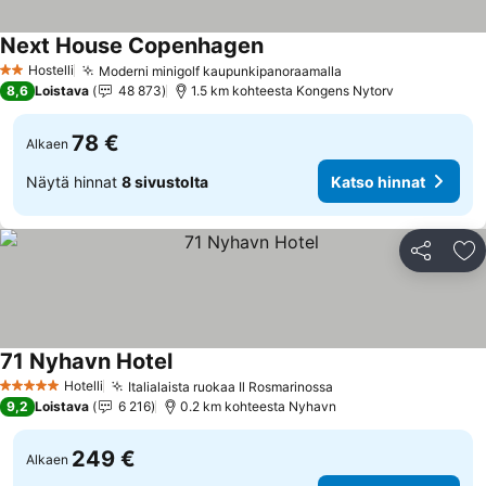
Next House Copenhagen
Hostelli
Moderni minigolf kaupunkipanoraamalla
2 Tähtiluokitus
8,6
Loistava
48 873
1.5 km kohteesta Kongens Nytorv
78 €
Alkaen
Näytä hinnat
8 sivustolta
Katso hinnat
Jaa
Li
71 Nyhavn Hotel
Hotelli
Italialaista ruokaa Il Rosmarinossa
5 Tähtiluokitus
9,2
Loistava
6 216
0.2 km kohteesta Nyhavn
249 €
Alkaen