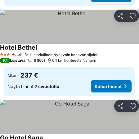
Jaa
Li
Hotel Bethel
Hotelli
Historiallinen Nyhavnin kanavan sijainti
3 Tähtiluokitus
9,1
Loistava
6 860
0.1 km kohteesta Nyhavn
237 €
Alkaen
Näytä hinnat
7 sivustolta
Katso hinnat
Jaa
Li
Go Hotel Saga