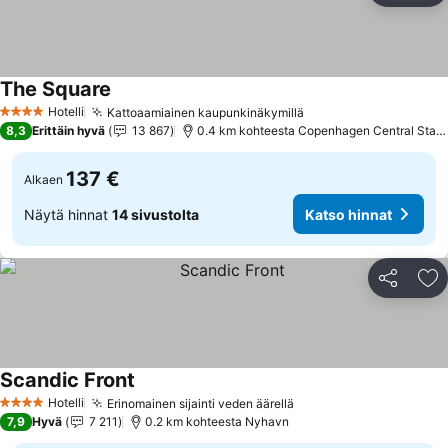
The Square
Hotelli
Kattoaamiainen kaupunkinäkymillä
4 Tähtiluokitus
8,3
Erittäin hyvä
13 867
0.4 km kohteesta Copenhagen Central Station
137 €
Alkaen
Näytä hinnat
14 sivustolta
Katso hinnat
Jaa
Li
Scandic Front
Hotelli
Erinomainen sijainti veden äärellä
4 Tähtiluokitus
7,9
Hyvä
7 211
0.2 km kohteesta Nyhavn