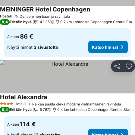
MEININGER Hotel Copenhagen
Hostelli
Dynaaminen baari ja ravintola
8,4
Erittäin hyvä
42 350
0.2 km kohteesta Copenhagen Central Station
86 €
Alkaen
Näytä hinnat
3 sivustolta
Katso hinnat
Jaa
Li
Hotel Alexandra
Hotelli
Paikan päällä oleva moderni vietnamilainen ravintola
4 Tähtiluokitus
8,4
Erittäin hyvä
5 767
0.4 km kohteesta Copenhagen Central Station
114 €
Alkaen
Näytä hinnat
12 sivustolta
Katso hinnat