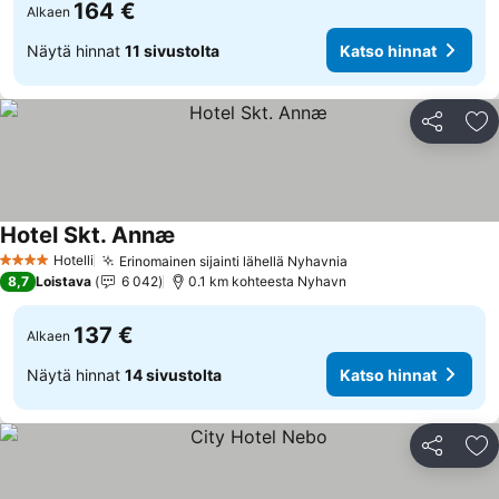
164 €
Alkaen
Näytä hinnat
11 sivustolta
Katso hinnat
Jaa
Li
Hotel Skt. Annæ
Hotelli
Erinomainen sijainti lähellä Nyhavnia
4 Tähtiluokitus
8,7
Loistava
6 042
0.1 km kohteesta Nyhavn
137 €
Alkaen
Näytä hinnat
14 sivustolta
Katso hinnat
Jaa
Li