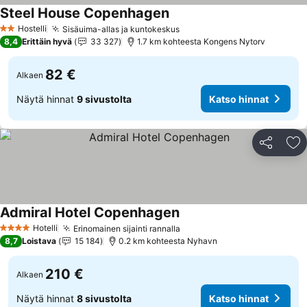
Steel House Copenhagen
Hostelli
Sisäuima-allas ja kuntokeskus
2 Tähtiluokitus
8,4
Erittäin hyvä
33 327
1.7 km kohteesta Kongens Nytorv
82 €
Alkaen
Näytä hinnat
9 sivustolta
Katso hinnat
Jaa
Li
Admiral Hotel Copenhagen
Hotelli
Erinomainen sijainti rannalla
4 Tähtiluokitus
8,7
Loistava
15 184
0.2 km kohteesta Nyhavn
210 €
Alkaen
Näytä hinnat
8 sivustolta
Katso hinnat