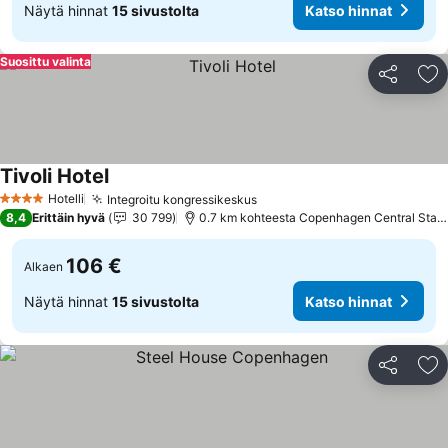
Näytä hinnat
15 sivustolta
Katso hinnat
Suosittu valinta
Jaa
Li
Tivoli Hotel
Hotelli
Integroitu kongressikeskus
4 Tähtiluokitus
8,4
Erittäin hyvä
30 799
0.7 km kohteesta Copenhagen Central Station
106 €
Alkaen
Näytä hinnat
15 sivustolta
Katso hinnat
Jaa
Li