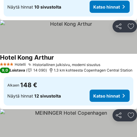
Näytä hinnat
10 sivustolta
Katso hinnat
Jaa
Li
Hotel Kong Arthur
Hotelli
Historiallinen julkisivu, moderni sisustus
4 Tähtiluokitus
9,0
Loistava
14 090
1.3 km kohteesta Copenhagen Central Station
148 €
Alkaen
Näytä hinnat
12 sivustolta
Katso hinnat
Jaa
Li