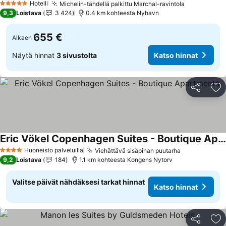
Hotelli
Michelin-tähdellä palkittu Marchal-ravintola
5 Tähtiluokitus
9,3
Loistava
3 424
0.4 km kohteesta Nyhavn
655 €
Alkaen
Näytä hinnat
3 sivustolta
Katso hinnat
Jaa
Li
Eric Vökel Copenhagen Suites - Boutique Apartments
Huoneisto palveluilla
Viehättävä sisäpihan puutarha
4 Tähtiluokitus
9,2
Loistava
184
1.1 km kohteesta Kongens Nytorv
Valitse päivät nähdäksesi tarkat hinnat
Katso hinnat
Jaa
Li