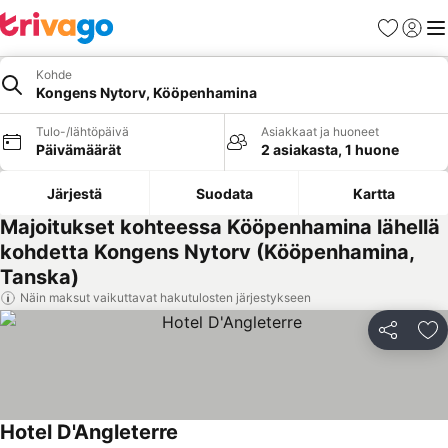
Suosikit
Kirjaud
Val
Kohde
Kongens Nytorv, Kööpenhamina
Tulo-/lähtöpäivä
Asiakkaat ja huoneet
Päivämäärät
2 asiakasta, 1 huone
Järjestä
Suodata
Kartta
Majoitukset kohteessa Kööpenhamina lähellä
kohdetta Kongens Nytorv (Kööpenhamina,
Tanska)
Näin maksut vaikuttavat hakutulosten järjestykseen
Jaa
Li
Hotel D'Angleterre