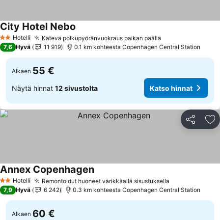
City Hotel Nebo
Hotelli
Kätevä polkupyöränvuokraus paikan päällä
2 Tähtiluokitus
7,6
Hyvä
11 919
0.1 km kohteesta Copenhagen Central Station
55 €
Alkaen
Näytä hinnat
12 sivustolta
Katso hinnat
Jaa
Li
Annex Copenhagen
Hotelli
Remontoidut huoneet värikkäällä sisustuksella
2 Tähtiluokitus
7,9
Hyvä
6 242
0.3 km kohteesta Copenhagen Central Station
60 €
Alkaen