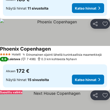
Näytä hinnat
11 sivustolta
Katso hinnat
Jaa
Li
Phoenix Copenhagen
Hotelli
Erinomainen sijainti lähellä kuninkaallisia maamerkkejä
4 Tähtiluokitus
8,6
Loistava
7 498
0.3 km kohteesta Nyhavn
172 €
Alkaen
Näytä hinnat
15 sivustolta
Katso hinnat
Suosittu valinta
Jaa
Li