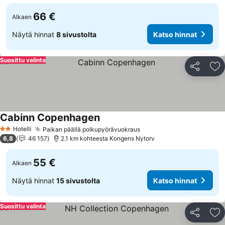
66 €
Alkaen
Näytä hinnat
8 sivustolta
Katso hinnat
Suosittu valinta
Jaa
Li
Cabinn Copenhagen
Hotelli
Paikan päällä polkupyörävuokraus
2 Tähtiluokitus
6,8
46 157
2.1 km kohteesta Kongens Nytorv
55 €
Alkaen
Näytä hinnat
15 sivustolta
Katso hinnat
Suosittu valinta
Jaa
Li