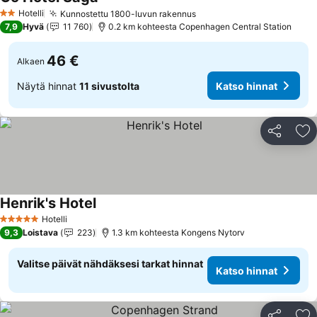
Hotelli
Kunnostettu 1800-luvun rakennus
2 Tähtiluokitus
7,9
Hyvä
11 760
0.2 km kohteesta Copenhagen Central Station
46 €
Alkaen
Näytä hinnat
11 sivustolta
Katso hinnat
Jaa
Li
Henrik's Hotel
Hotelli
5 Tähtiluokitus
9,3
Loistava
223
1.3 km kohteesta Kongens Nytorv
Valitse päivät nähdäksesi tarkat hinnat
Katso hinnat