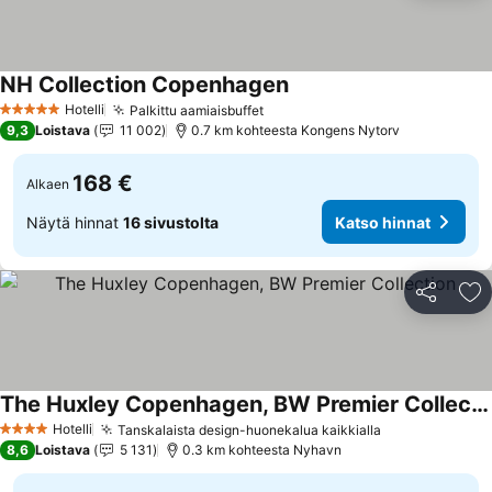
NH Collection Copenhagen
Hotelli
Palkittu aamiaisbuffet
5 Tähtiluokitus
9,3
Loistava
11 002
0.7 km kohteesta Kongens Nytorv
168 €
Alkaen
Näytä hinnat
16 sivustolta
Katso hinnat
Jaa
Li
The Huxley Copenhagen, BW Premier Collection
Hotelli
Tanskalaista design-huonekalua kaikkialla
4 Tähtiluokitus
8,6
Loistava
5 131
0.3 km kohteesta Nyhavn