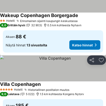
Wakeup Copenhagen Borgergade
Hotelli
Erinomainen sijainti kaupungin keskustassa
2 Tähtiluokitus
8,0
Erittäin hyvä
32 903
0.5 km kohteesta Nyhavn
88 €
Alkaen
Näytä hinnat
13 sivustolta
Katso hinnat
Jaa
Li
Villa Copenhagen
Hotelli
Historiallinen postitalon muutos
5 Tähtiluokitus
9,0
Loistava
5 022
1.5 km kohteesta Kongens Nytorv
185 €
Alkaen