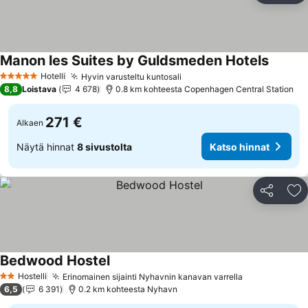
Manon les Suites by Guldsmeden Hotels
Hotelli
Hyvin varusteltu kuntosali
5 Tähtiluokitus
8,8
Loistava
4 678
0.8 km kohteesta Copenhagen Central Station
271 €
Alkaen
Näytä hinnat
8 sivustolta
Katso hinnat
Jaa
Li
Bedwood Hostel
Hostelli
Erinomainen sijainti Nyhavnin kanavan varrella
2 Tähtiluokitus
6,5
6 391
0.2 km kohteesta Nyhavn