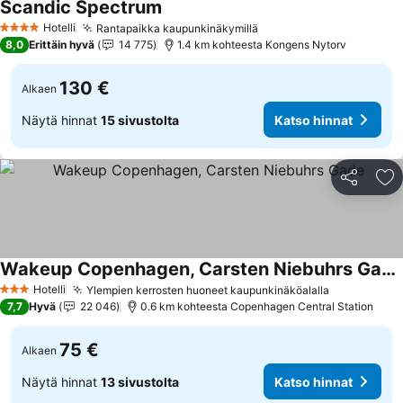
Scandic Spectrum
Hotelli
Rantapaikka kaupunkinäkymillä
4 Tähtiluokitus
8,0
Erittäin hyvä
14 775
1.4 km kohteesta Kongens Nytorv
130 €
Alkaen
Näytä hinnat
15 sivustolta
Katso hinnat
Jaa
Li
Wakeup Copenhagen, Carsten Niebuhrs Gade
Hotelli
Ylempien kerrosten huoneet kaupunkinäköalalla
3 Tähtiluokitus
7,7
Hyvä
22 046
0.6 km kohteesta Copenhagen Central Station
75 €
Alkaen
Näytä hinnat
13 sivustolta
Katso hinnat