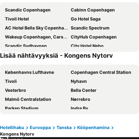
Scandic Copenhagen
Cabinn Copenhagen
Tivoli Hotel
Go Hotel Saga
AC Hotel Bella Sky Copenhagen
Scandic Spectrum
Wakeup Copenhagen, Carsten Niebuhrs Gade
CityHub Copenhagen
Scandic Sydhavnen
City Hotel Nebo
Lisää nähtävyyksiä - Kongens Nytorv
Copenhagen Island
Scandic Webers
Annex Copenhagen
Copenhagen Go Hotel
Københavns Lufthavne
Copenhagen Central Station
Hotel Alexandra
Cabinn City
Tivoli
Nyhavn
Scandic Palace Hotel
Scandic Falkoner
Vesterbro
Bella Center
Scandic Sluseholmen
Cabinn Metro
Malmö Centralstation
Nørrebro
The Square
Absalon Hotel
Parken Stadium
Indre By
Wakeup Copenhagen Borgergade
Hotel Mayfair
Nørreport station
Malmö Centrum
Wakeup Copenhagen - Bernstorffsgade
Go Hotel Ansgar
Kongens Nytorv
Østerbro
Savoy Hotel
Ascot Hotel
Hotellihaku
Eurooppa
Tanska
Kööpenhamina
Kongens Nytorv
Amager Centret
Rådhuspladsen
Scandic Kødbyen
Villa Copenhagen