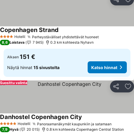
Jaa
Li
Copenhagen Strand
Hotelli
Perheystävälliset yhdistettävät huoneet
4 Tähtiluokitus
8,6
Loistava
7 945
0.3 km kohteesta Nyhavn
151 €
Alkaen
Näytä hinnat
15 sivustolta
Katso hinnat
Suosittu valinta
Jaa
Li
Danhostel Copenhagen City
Hostelli
Panoraamanäkymät kaupunkiin ja satamaan
5 Tähtiluokitus
7,9
Hyvä
20 015
0.8 km kohteesta Copenhagen Central Station