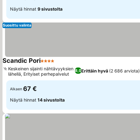
Näytä hinnat
9 sivustolta
Suosittu valinta
Scandic Pori
4 Tähtiluokitus
Keskeinen sijainti nähtävyyksien
Erittäin hyvä
(2 686 arviota)
8,0
lähellä, Erityiset perhepalvelut
67 €
Alkaen
Näytä hinnat
14 sivustolta