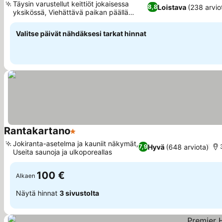
Täysin varustellut keittiöt jokaisessa
Loistava
(238 arvio
8,8
yksikössä, Viehättävä paikan päällä
asuva kissa
Valitse päivät nähdäksesi tarkat hinnat
Rantakartano
1 Tähtiluokitus
Jokiranta-asetelma ja kauniit näkymät,
Hyvä
(648 arviota)
7,9
Useita saunoja ja ulkoporeallas
100 €
Alkaen
Näytä hinnat
3 sivustolta