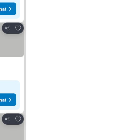
nat
Lisää suosikkeihin
Jaa
nat
Lisää suosikkeihin
Jaa