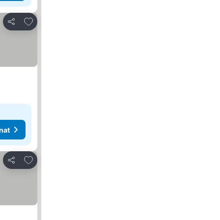
Lisää suosikkeihin
Jaa
nat
Lisää suosikkeihin
Jaa