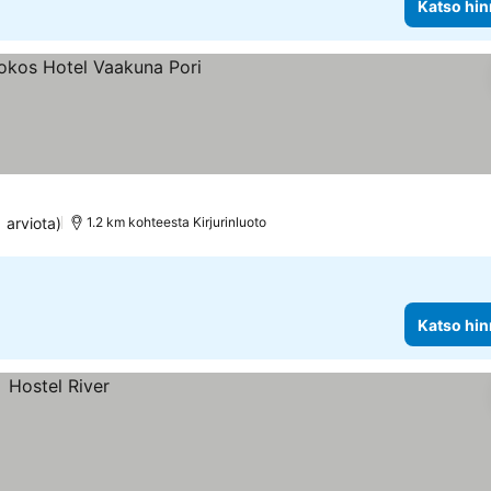
Katso hin
s
 arviota)
1.2 km kohteesta Kirjurinluoto
Katso hin