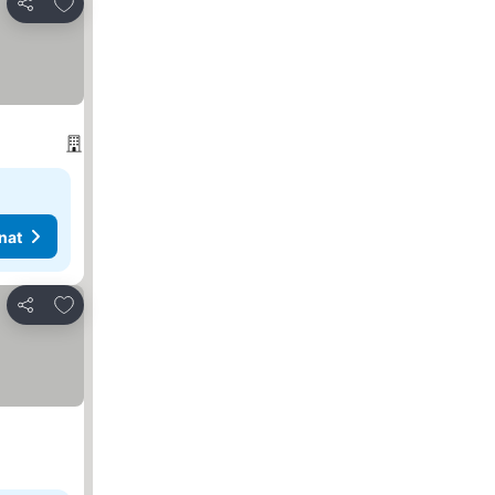
Lisää suosikkeihin
Jaa
nat
Lisää suosikkeihin
Jaa