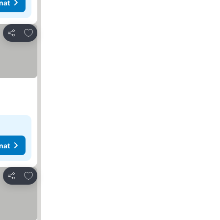
nat
Lisää suosikkeihin
Jaa
nat
Lisää suosikkeihin
Jaa