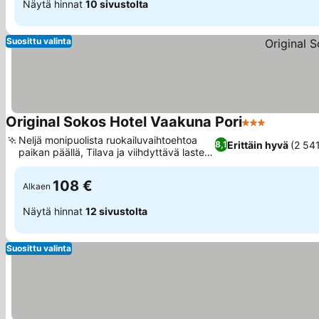
Näytä hinnat
10 sivustolta
Suosittu valinta
Original Sokos Hotel Vaakuna Pori
3 Tähtiluokitu
Neljä monipuolista ruokailuvaihtoehtoa
Erittäin hyvä
(2 541
8,1
paikan päällä, Tilava ja viihdyttävä lasten
leikkialue
108 €
Alkaen
Näytä hinnat
12 sivustolta
Suosittu valinta