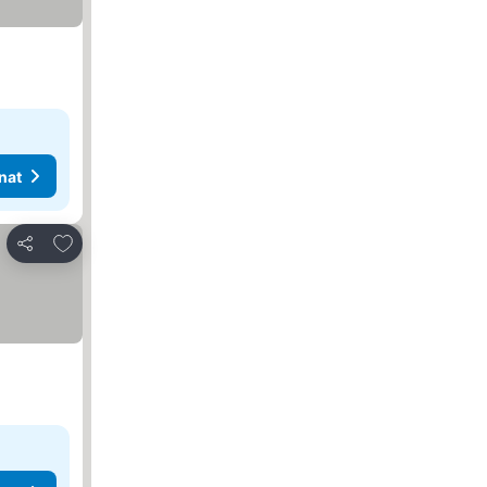
nat
Lisää suosikkeihin
Jaa