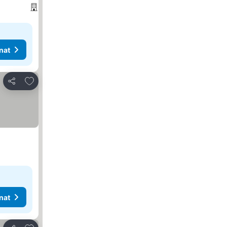
nat
Lisää suosikkeihin
Jaa
nat