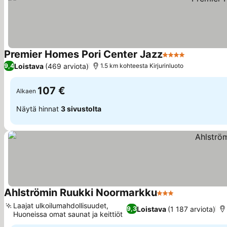
Premier Homes Pori Center Jazz
4 Tähtiluokitus
Loistava
(469 arviota)
9,4
1.5 km kohteesta Kirjurinluoto
107 €
Alkaen
Näytä hinnat
3 sivustolta
Ahlströmin Ruukki Noormarkku
3 Tähtiluokitus
Laajat ulkoilumahdollisuudet,
Loistava
(1 187 arviota)
9,3
Huoneissa omat saunat ja keittiöt