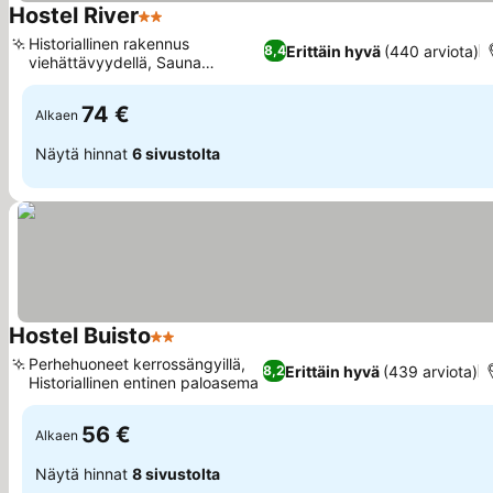
Hostel River
2 Tähtiluokitus
Historiallinen rakennus
Erittäin hyvä
(440 arviota)
8,4
viehättävyydellä, Sauna
rentoutumiseen
74 €
Alkaen
Näytä hinnat
6 sivustolta
Hostel Buisto
2 Tähtiluokitus
Perhehuoneet kerrossängyillä,
Erittäin hyvä
(439 arviota)
8,2
Historiallinen entinen paloasema
56 €
Alkaen
Näytä hinnat
8 sivustolta