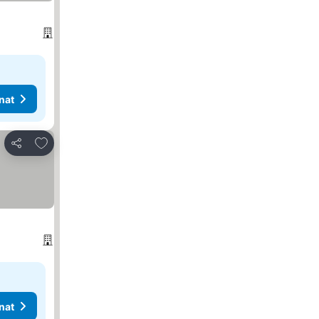
nat
Lisää suosikkeihin
Jaa
nat