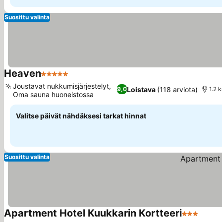
Suosittu valinta
Heaven
5 Tähtiluokitus
Joustavat nukkumisjärjestelyt,
Loistava
(118 arviota)
9,0
1.2 
Oma sauna huoneistossa
Valitse päivät nähdäksesi tarkat hinnat
Suosittu valinta
Apartment Hotel Kuukkarin Kortteeri
3 Tähtiluok