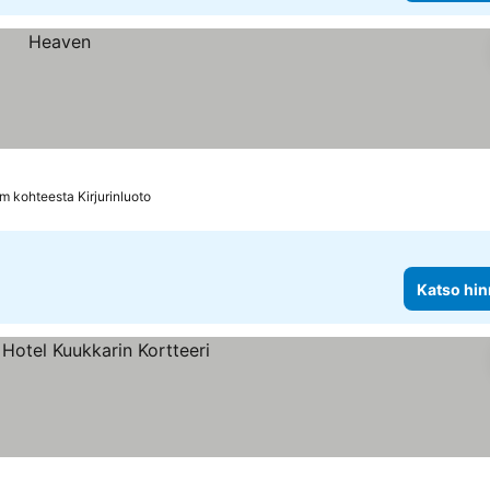
km kohteesta Kirjurinluoto
Katso hin
itus