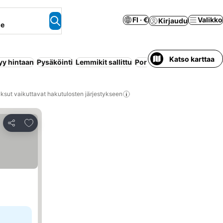
FI · €
Valikko
Kirjaudu
ne
Katso karttaa
yy hintaan
Pysäköinti
Lemmikit sallittu
Poreallas
Lomakeskus
Hu
ksut vaikuttavat hakutulosten järjestykseen
Lisää suosikkeihin
Jaa