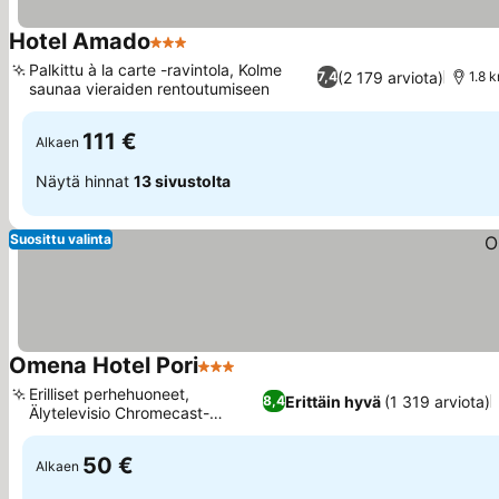
Hotel Amado
3 Tähtiluokitus
Palkittu à la carte -ravintola, Kolme
(2 179 arviota)
7,4
1.8 
saunaa vieraiden rentoutumiseen
111 €
Alkaen
Näytä hinnat
13 sivustolta
Suosittu valinta
Omena Hotel Pori
3 Tähtiluokitus
Erilliset perhehuoneet,
Erittäin hyvä
(1 319 arviota)
8,4
Älytelevisio Chromecast-
suoratoistolla
50 €
Alkaen