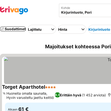
Kohde
Suodattimet
Lajittelu
Hinta
Kirjurinluoto
Majoitukset kohteessa Pori 
Torget Aparthotel
4 Tähtiluokitus
Huoneita omalla saunalla,
Erittäin hyvä
(1 452 arviota)
8,0
Hyvin varusteltu jaettu keittiö
61 €
Alkaen