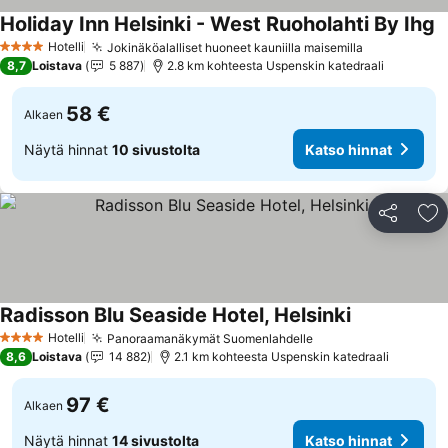
Holiday Inn Helsinki - West Ruoholahti By Ihg
K
Hotelli
Jokinäköalalliset huoneet kauniilla maisemilla
Katso hinn
4 Tähtiluokitus
8,7
Loistava
5 887
2.8 km kohteesta Uspenskin katedraali
58 €
Alkaen
Näytä hinnat
10 sivustolta
Katso hinnat
Jaa
Li
Radisson Blu Seaside Hotel, Helsinki
Katso hinnat
Hotelli
Panoraamanäkymät Suomenlahdelle
Katso hinnat
4 Tähtiluokitus
8,6
Loistava
14 882
2.1 km kohteesta Uspenskin katedraali
97 €
Alkaen
Näytä hinnat
14 sivustolta
Katso hinnat