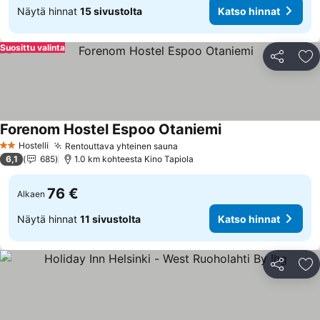
Näytä hinnat
15 sivustolta
Katso hinnat
Suosittu valinta
Jaa
Li
Forenom Hostel Espoo Otaniemi
Katso hinnat
Hostelli
Rentouttava yhteinen sauna
Katso hinnat
2 Tähtiluokitus
6,1
685
1.0 km kohteesta Kino Tapiola
76 €
Alkaen
Näytä hinnat
11 sivustolta
Katso hinnat
Jaa
Li