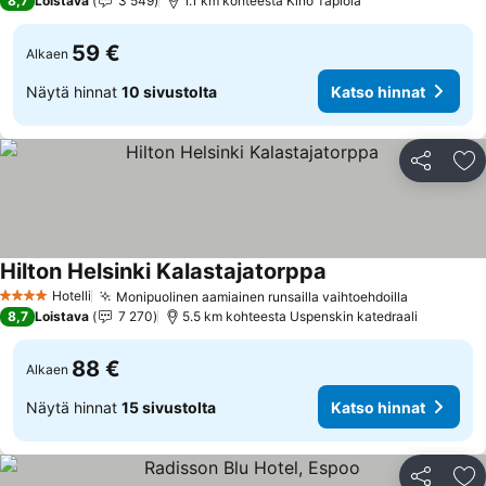
8,7
Loistava
3 549
1.1 km kohteesta Kino Tapiola
59 €
Alkaen
Näytä hinnat
10 sivustolta
Katso hinnat
Jaa
Li
Hilton Helsinki Kalastajatorppa
Katso hinnat
Hotelli
Monipuolinen aamiainen runsailla vaihtoehdoilla
Katso hin
4 Tähtiluokitus
8,7
Loistava
7 270
5.5 km kohteesta Uspenskin katedraali
88 €
Alkaen
Näytä hinnat
15 sivustolta
Katso hinnat