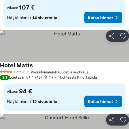
107 €
Alkaen
Näytä hinnat
14 sivustolta
Katso hinnat
Jaa
Li
Hotel Matts
Katso hinnat
Hotelli
Pyöräilymahdollisuudet ja vuokraus
Katso hinnat
4 Tähtiluokitus
9,1
Loistava
4 745
4.7 km kohteesta Kino Tapiola
94 €
Alkaen
Näytä hinnat
12 sivustolta
Katso hinnat
Jaa
Li