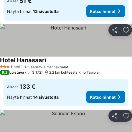
51 €
Alkaen
Näytä hinnat
12 sivustolta
Katso hinnat
Jaa
Li
Hotel Hanasaari
Katso hinnat
Hotelli
Saaristo ja merinäköalat
Katso hinnat
3 Tähtiluokitus
9,2
Loistava
3 172
2.2 km kohteesta Kino Tapiola
133 €
Alkaen
Näytä hinnat
14 sivustolta
Katso hinnat
Jaa
Li