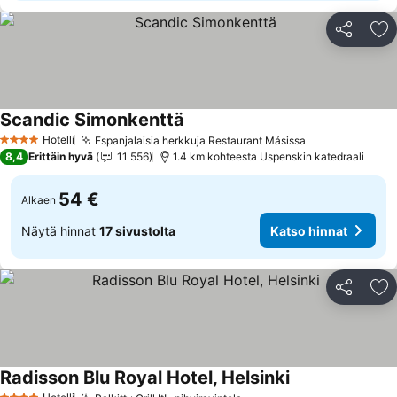
Jaa
Li
Scandic Simonkenttä
Katso hinnat
Hotelli
Espanjalaisia herkkuja Restaurant Másissa
Katso hinnat
4 Tähtiluokitus
8,4
Erittäin hyvä
11 556
1.4 km kohteesta Uspenskin katedraali
54 €
Alkaen
Näytä hinnat
17 sivustolta
Katso hinnat
Jaa
Li
Radisson Blu Royal Hotel, Helsinki
Katso hinnat