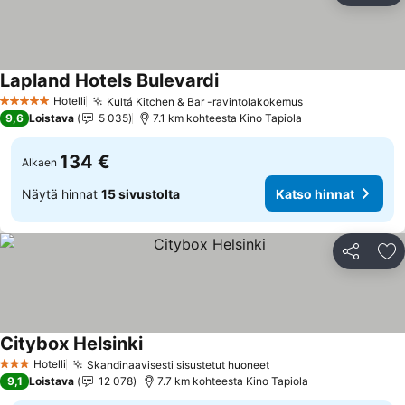
Lapland Hotels Bulevardi
Katso hinnat
Hotelli
Kultá Kitchen & Bar -ravintolakokemus
Katso hinnat
5 Tähtiluokitus
9,6
Loistava
5 035
7.1 km kohteesta Kino Tapiola
134 €
Alkaen
Näytä hinnat
15 sivustolta
Katso hinnat
Jaa
Li
Citybox Helsinki
Katso hinnat
Hotelli
Skandinaavisesti sisustetut huoneet
Katso hinnat
3 Tähtiluokitus
9,1
Loistava
12 078
7.7 km kohteesta Kino Tapiola