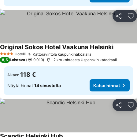
Jaa
Li
Original Sokos Hotel Vaakuna Helsinki
Katso hin
Hotelli
Kattoravintola kaupunkinäköalalla
Katso hinnat
4 Tähtiluokitus
8,5
Loistava
9 019
1.2 km kohteesta Uspenskin katedraali
118 €
Alkaen
Näytä hinnat
14 sivustolta
Katso hinnat
Jaa
Li
Scandic Helsinki Hub