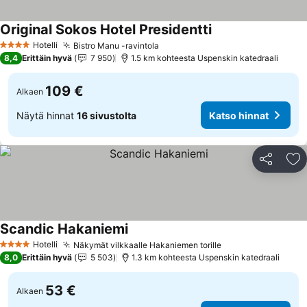
Original Sokos Hotel Presidentti
Katso hinnat
Hotelli
Bistro Manu -ravintola
Katso hinnat
4 Tähtiluokitus
8,4
Erittäin hyvä
7 950
1.5 km kohteesta Uspenskin katedraali
109 €
Alkaen
Näytä hinnat
16 sivustolta
Katso hinnat
Jaa
Li
Scandic Hakaniemi
Katso hinnat
Hotelli
Näkymät vilkkaalle Hakaniemen torille
Katso hinnat
4 Tähtiluokitus
8,0
Erittäin hyvä
5 503
1.3 km kohteesta Uspenskin katedraali
53 €
Alkaen