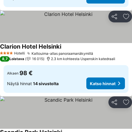
Jaa
Li
Clarion Hotel Helsinki
Katso hinnat
Hotelli
Kattouima-allas panoraamanäkymillä
Katso hinnat
4 Tähtiluokitus
8,7
Loistava
16 015
2.3 km kohteesta Uspenskin katedraali
98 €
Alkaen
Näytä hinnat
14 sivustolta
Katso hinnat
Jaa
Li