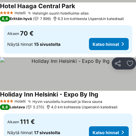
Hotel Haaga Central Park
Katso hinnat
Hotelli
Helsingin suurin hotelliuima-allas
Katso hinnat
4 Tähtiluokitus
8,4
Erittäin hyvä
7 899
6.3 km kohteesta Uspenskin katedraali
70 €
Alkaen
Näytä hinnat
15 sivustolta
Katso hinnat
Jaa
Li
Holiday Inn Helsinki - Expo By Ihg
Katso hinnat
Hotelli
Hyvin varusteltu kuntosali ja tilava sauna
Katso hinnat
4 Tähtiluokitus
8,8
Loistava
5 270
4.0 km kohteesta Uspenskin katedraali
111 €
Alkaen
Näytä hinnat
17 sivustolta
Katso hinnat