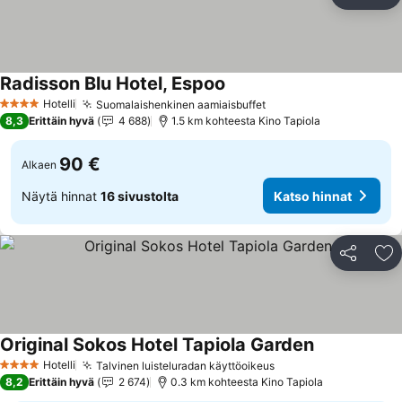
Jaa
Li
Radisson Blu Hotel, Espoo
Katso hinnat
Hotelli
Suomalaishenkinen aamiaisbuffet
Katso hinnat
4 Tähtiluokitus
8,3
Erittäin hyvä
4 688
1.5 km kohteesta Kino Tapiola
90 €
Alkaen
Näytä hinnat
16 sivustolta
Katso hinnat
Jaa
Li
Original Sokos Hotel Tapiola Garden
Katso hinnat
Hotelli
Talvinen luisteluradan käyttöoikeus
Katso hinnat
4 Tähtiluokitus
8,2
Erittäin hyvä
2 674
0.3 km kohteesta Kino Tapiola