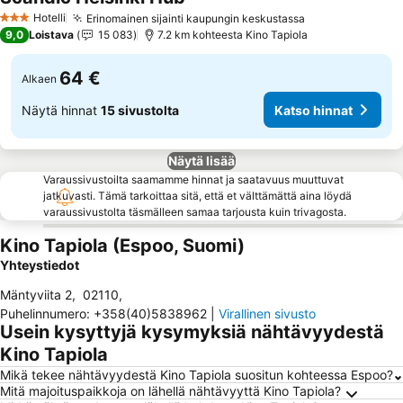
Katso hinnat
Hotelli
Erinomainen sijainti kaupungin keskustassa
Katso hinnat
3 Tähtiluokitus
9,0
Loistava
15 083
7.2 km kohteesta Kino Tapiola
64 €
Alkaen
Näytä hinnat
15 sivustolta
Katso hinnat
Näytä lisää
Varaussivustoilta saamamme hinnat ja saatavuus muuttuvat
jatkuvasti. Tämä tarkoittaa sitä, että et välttämättä aina löydä
varaussivustolta täsmälleen samaa tarjousta kuin trivagosta.
Kino Tapiola (Espoo, Suomi)
Yhteystiedot
Mäntyviita 2
,
02110
,
Puhelinnumero
:
+358(40)5838962
|
Virallinen sivusto
Usein kysyttyjä kysymyksiä nähtävyydestä
Kino Tapiola
Mikä tekee nähtävyydestä Kino Tapiola suositun kohteessa Espoo?
Mitä majoituspaikkoja on lähellä nähtävyyttä Kino Tapiola?