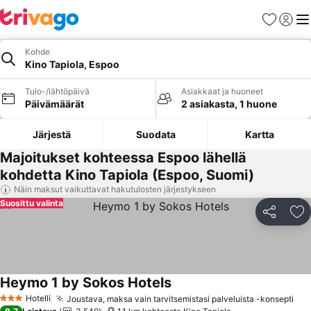
Suosikit
Kirjaud
Val
Kohde
Kino Tapiola, Espoo
Tulo-/lähtöpäivä
Asiakkaat ja huoneet
Päivämäärät
2 asiakasta, 1 huone
Järjestä
Suodata
Kartta
Majoitukset kohteessa Espoo lähellä
kohdetta Kino Tapiola (Espoo, Suomi)
Näin maksut vaikuttavat hakutulosten järjestykseen
Suosittu valinta
Jaa
Li
Heymo 1 by Sokos Hotels
Katso hinnat
Hotelli
Joustava, maksa vain tarvitsemistasi palveluista -konsepti
Kat
3 Tähtiluokitus