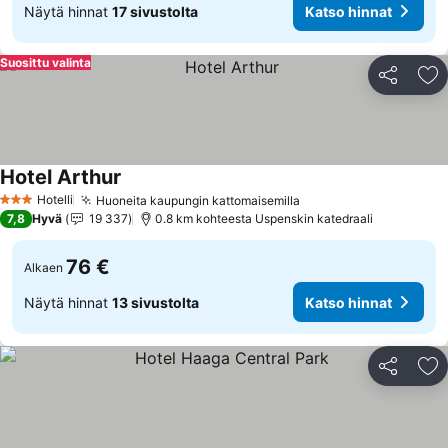
Näytä hinnat
17 sivustolta
Katso hinnat
Suosittu valinta
Jaa
Li
Hotel Arthur
Katso hinnat
Hotelli
Huoneita kaupungin kattomaisemilla
Katso hinnat
3 Tähtiluokitus
7,8
Hyvä
19 337
0.8 km kohteesta Uspenskin katedraali
76 €
Alkaen
Näytä hinnat
13 sivustolta
Katso hinnat
Jaa
Li