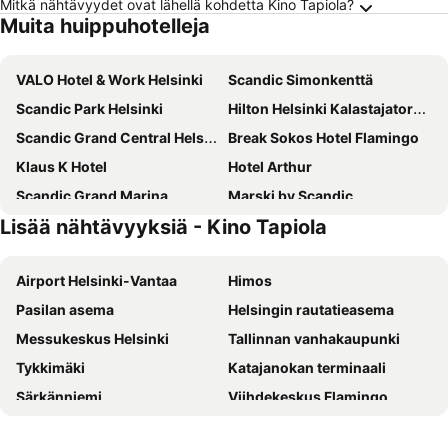
Mitkä nähtävyydet ovat lähellä kohdetta Kino Tapiola?
Muita huippuhotelleja
VALO Hotel & Work Helsinki
Scandic Simonkenttä
Scandic Park Helsinki
Hilton Helsinki Kalastajatorppa
Scandic Grand Central Helsinki
Break Sokos Hotel Flamingo
Klaus K Hotel
Hotel Arthur
Scandic Grand Marina
Marski by Scandic
Lisää nähtävyyksiä - Kino Tapiola
Clarion Hotel Helsinki
Scandic Helsinki Aviapolis
Radisson Blu Seaside Hotel, Helsinki
Scandic Helsinki Aviacongress
Airport Helsinki-Vantaa
Himos
Comfort Hotel Helsinki Airport
Hilton Helsinki Airport
Pasilan asema
Helsingin rautatieasema
Scandic Hakaniemi
Scandic Kallio
Messukeskus Helsinki
Tallinnan vanhakaupunki
Holiday Inn Helsinki - Expo By Ihg
Scandic Pasila
Tykkimäki
Katajanokan terminaali
Original Sokos Hotel Tripla
Scandic Kaisaniemi
Särkänniemi
Viihdekeskus Flamingo
Crowne Plaza Helsinki - Hesperia By Ihg
Lapland Hotels Bulevardi
Tallinnan satama
Olympiastadion Helsinki
Original Sokos Hotel Presidentti
Hotel AX