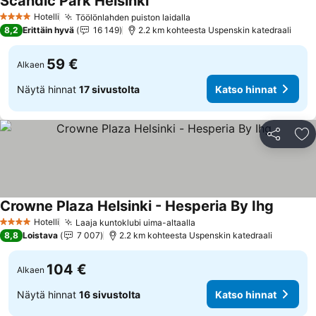
Scandic Park Helsinki
Katso hinnat
Hotelli
Töölönlahden puiston laidalla
Katso hinnat
4 Tähtiluokitus
8,2
Erittäin hyvä
16 149
2.2 km kohteesta Uspenskin katedraali
59 €
Alkaen
Näytä hinnat
17 sivustolta
Katso hinnat
Jaa
Li
Crowne Plaza Helsinki - Hesperia By Ihg
Katso h
Hotelli
Laaja kuntoklubi uima-altaalla
Katso hinnat
4 Tähtiluokitus
8,8
Loistava
7 007
2.2 km kohteesta Uspenskin katedraali
104 €
Alkaen
Näytä hinnat
16 sivustolta
Katso hinnat