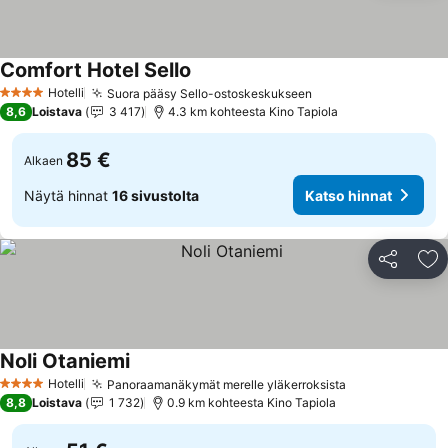
Comfort Hotel Sello
Katso hinnat
Hotelli
Suora pääsy Sello-ostoskeskukseen
Katso hinnat
4 Tähtiluokitus
8,6
Loistava
3 417
4.3 km kohteesta Kino Tapiola
85 €
Alkaen
Näytä hinnat
16 sivustolta
Katso hinnat
Jaa
Li
Noli Otaniemi
Katso hinnat
Hotelli
Panoraamanäkymät merelle yläkerroksista
Katso hinnat
4 Tähtiluokitus
8,8
Loistava
1 732
0.9 km kohteesta Kino Tapiola