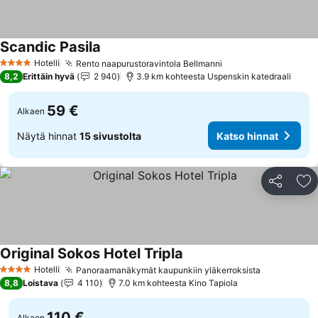
Scandic Pasila
Katso hinnat
Hotelli
Rento naapurustoravintola Bellmanni
Katso hinnat
4 Tähtiluokitus
8,2
Erittäin hyvä
2 940
3.9 km kohteesta Uspenskin katedraali
59 €
Alkaen
Näytä hinnat
15 sivustolta
Katso hinnat
Jaa
Li
Original Sokos Hotel Tripla
Katso hinnat
Hotelli
Panoraamanäkymät kaupunkiin yläkerroksista
Katso hinn
4 Tähtiluokitus
8,8
Loistava
4 110
7.0 km kohteesta Kino Tapiola
110 €
Alkaen