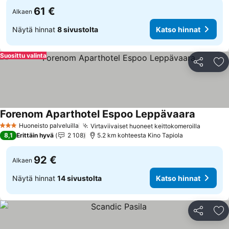
61 €
Alkaen
Näytä hinnat
8 sivustolta
Katso hinnat
Suosittu valinta
Jaa
Li
Forenom Aparthotel Espoo Leppävaara
Katso hi
Huoneisto palveluilla
Virtaviivaiset huoneet keittokomeroilla
Katso h
3 Tähtiluokitus
8,1
Erittäin hyvä
2 108
5.2 km kohteesta Kino Tapiola
92 €
Alkaen
Näytä hinnat
14 sivustolta
Katso hinnat
Jaa
Li