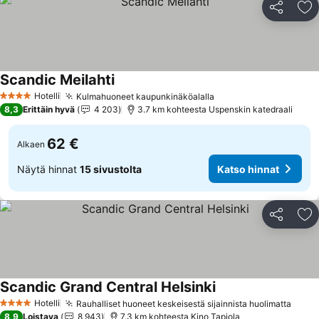
Jaa
Li
Scandic Meilahti
Katso hinnat
Hotelli
Kulmahuoneet kaupunkinäköalalla
Katso hinnat
4 Tähtiluokitus
8,3
Erittäin hyvä
4 203
3.7 km kohteesta Uspenskin katedraali
62 €
Alkaen
Näytä hinnat
15 sivustolta
Katso hinnat
Jaa
Li
Scandic Grand Central Helsinki
Katso hinnat
Hotelli
Rauhalliset huoneet keskeisestä sijainnista huolimatta
Katso
4 Tähtiluokitus
8,9
Loistava
8 943
7.3 km kohteesta Kino Tapiola