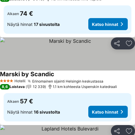
74 €
Alkaen
Näytä hinnat
17 sivustolta
Katso hinnat
Jaa
Li
Marski by Scandic
Katso hinnat
Hotelli
Erinomainen sijainti Helsingin keskustassa
Katso hinnat
4 Tähtiluokitus
8,6
Loistava
12 339
1.1 km kohteesta Uspenskin katedraali
57 €
Alkaen
Näytä hinnat
16 sivustolta
Katso hinnat
Jaa
Li