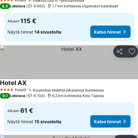
Hotelli
Palkittu Grill It! -pihviravintola
Katso hinnat
4 Tähtiluokitus
8,5
Loistava
6 640
1.7 km kohteesta Uspenskin katedraali
115 €
Alkaen
Näytä hinnat
14 sivustolta
Katso hinnat
Jaa
Li
Hotel AX
Katso hinnat
Hotelli
Kuratoitua taidetta jokaisessa huoneessa
Katso hinnat
4 Tähtiluokitus
9,1
Loistava
6 704
6.2 km kohteesta Kino Tapiola
61 €
Alkaen
Näytä hinnat
15 sivustolta
Katso hinnat