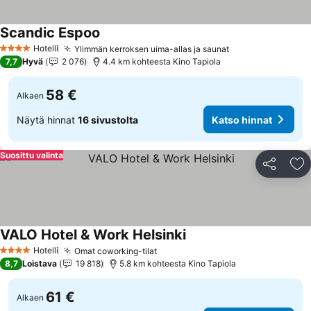
Scandic Espoo
Katso hinnat
Hotelli
Ylimmän kerroksen uima-allas ja saunat
Katso hinnat
4 Tähtiluokitus
7,7
Hyvä
2 076
4.4 km kohteesta Kino Tapiola
58 €
Alkaen
Näytä hinnat
16 sivustolta
Katso hinnat
Suosittu valinta
Jaa
Li
VALO Hotel & Work Helsinki
Katso hinnat
Hotelli
Omat coworking-tilat
Katso hinnat
4 Tähtiluokitus
8,7
Loistava
19 818
5.8 km kohteesta Kino Tapiola
61 €
Alkaen