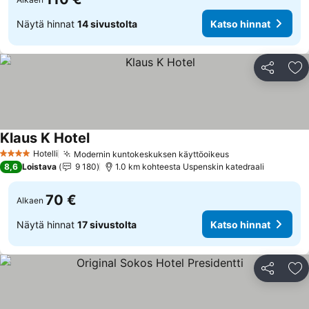
Näytä hinnat
14 sivustolta
Katso hinnat
Jaa
Li
Klaus K Hotel
Katso hinnat
Hotelli
Modernin kuntokeskuksen käyttöoikeus
Katso hinnat
4 Tähtiluokitus
8,6
Loistava
9 180
1.0 km kohteesta Uspenskin katedraali
70 €
Alkaen
Näytä hinnat
17 sivustolta
Katso hinnat
Jaa
Li