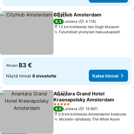
CityHub Amsterdam
Jaa
Lisää suosikkeihin
Katso
9,3
Loistava
4 116
1.3 km kohteesta Van Gogh Museum
Futuristiset yksityiset makuukapselit
Katso 
83 €
Alkaen
Näytä hinnat
8 sivustolta
Katso hinnat
Anantara Grand Hotel
Jaa
Lisää suosikkeihin
Krasnapolsky Amsterdam
Katso hinnat
5 Tähtiluokitus
9,0
Loistava
19 997
0.8 km kohteesta Amsterdamin keskusta
Michelin-tähditetty The White Room
Katso 