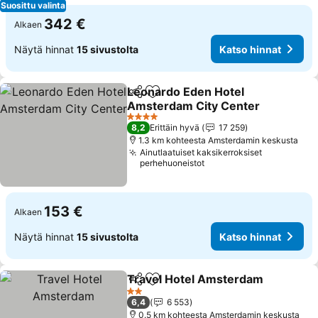
Suosittu valinta
342 €
Alkaen
Näytä hinnat
15 sivustolta
Katso hinnat
Leonardo Eden Hotel
Jaa
Lisää suosikkeihin
Amsterdam City Center
Katso hinnat
4 Tähtiluokitus
8,2
Erittäin hyvä
17 259
1.3 km kohteesta Amsterdamin keskusta
Ainutlaatuiset kaksikerroksiset
perhehuoneistot
153 €
Alkaen
Näytä hinnat
15 sivustolta
Katso hinnat
Travel Hotel Amsterdam
Jaa
Lisää suosikkeihin
K
2 Tähtiluokitus
6,4
6 553
0.5 km kohteesta Amsterdamin keskusta