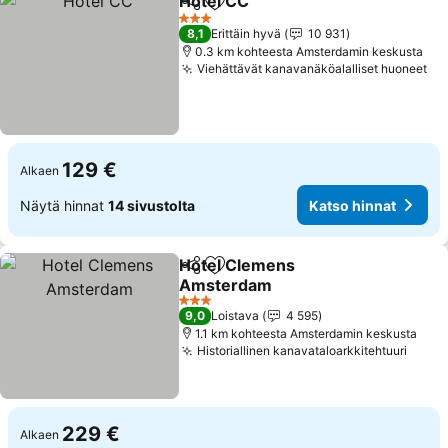
Hotel CC
Jaa
Lisää suosikkeihin
Katso hinnat
3 Tähtiluokitus
8,1
Erittäin hyvä
10 931
0.3 km kohteesta Amsterdamin keskusta
Viehättävät kanavanäköalalliset huoneet
Ka
129 €
Alkaen
Näytä hinnat
14 sivustolta
Katso hinnat
Hotel Clemens
Jaa
Lisää suosikkeihin
Amsterdam
Katso hinnat
3 Tähtiluokitus
9,0
Loistava
4 595
1.1 km kohteesta Amsterdamin keskusta
Historiallinen kanavataloarkkitehtuuri
Katso
229 €
Alkaen