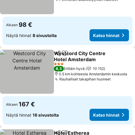
Katso h
98 €
Alkaen
Näytä hinnat
8 sivustolta
Katso hinnat
Westcord City Centre
Jaa
Lisää suosikkeihin
Hotel Amsterdam
Katso hinnat
3 Tähtiluokitus
8,3
Erittäin hyvä
10 152
0.5 km kohteesta Amsterdamin keskusta
Rauhalliset takapihan huoneet
Katso hinn
167 €
Alkaen
Näytä hinnat
16 sivustolta
Katso hinnat
Hotel Estherea