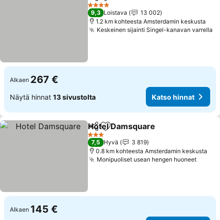
Jaa
Lisää suosikkeihin
Katso hinna
4 Tähtiluokitus
9,3
Loistava
13 002
1.2 km kohteesta Amsterdamin keskusta
Keskeinen sijainti Singel-kanavan varrella
Ka
267 €
Alkaen
Näytä hinnat
13 sivustolta
Katso hinnat
Hotel Damsquare
Jaa
Lisää suosikkeihin
Katso hi
3 Tähtiluokitus
7,5
Hyvä
3 819
0.8 km kohteesta Amsterdamin keskusta
Monipuoliset usean hengen huoneet
Katso 
145 €
Alkaen