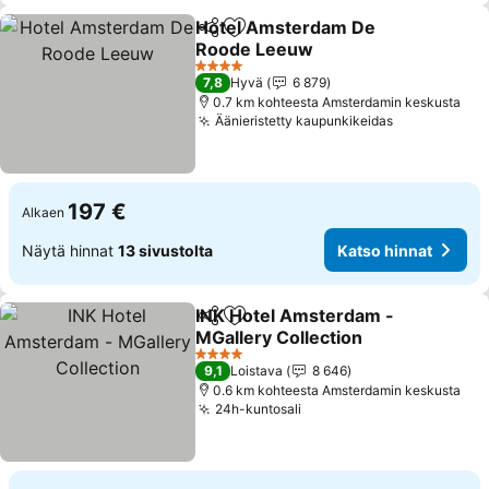
Hotel Amsterdam De
Jaa
Lisää suosikkeihin
Roode Leeuw
Katso hinnat
4 Tähtiluokitus
7,8
Hyvä
6 879
0.7 km kohteesta Amsterdamin keskusta
Äänieristetty kaupunkikeidas
Katso hinna
197 €
Alkaen
Näytä hinnat
13 sivustolta
Katso hinnat
INK Hotel Amsterdam -
Jaa
Lisää suosikkeihin
MGallery Collection
Katso hinnat
4 Tähtiluokitus
9,1
Loistava
8 646
0.6 km kohteesta Amsterdamin keskusta
24h-kuntosali
Katso hinnat