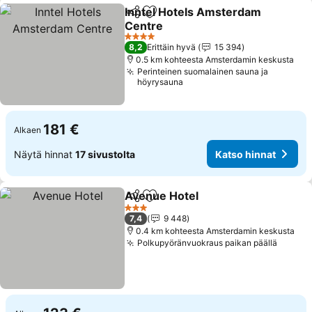
Inntel Hotels Amsterdam
Jaa
Lisää suosikkeihin
Centre
Katso hinnat
4 Tähtiluokitus
8,2
Erittäin hyvä
15 394
0.5 km kohteesta Amsterdamin keskusta
Perinteinen suomalainen sauna ja
höyrysauna
181 €
Alkaen
Näytä hinnat
17 sivustolta
Katso hinnat
Avenue Hotel
Jaa
Lisää suosikkeihin
Katso hinnat
3 Tähtiluokitus
7,4
9 448
0.4 km kohteesta Amsterdamin keskusta
Polkupyöränvuokraus paikan päällä
Katso 