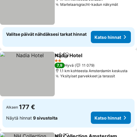
Martelaarsgracht-kadun näkymät
Katso hi
Valitse päivät nähdäksesi tarkat hinnat
Katso hinnat
Nadia Hotel
Jaa
Lisää suosikkeihin
Katso hinnat
2 Tähtiluokitus
7,9
Hyvä
11 079
1.1 km kohteesta Amsterdamin keskusta
Yksityiset parvekkeet ja terassit
Katso hin
177 €
Alkaen
Näytä hinnat
9 sivustolta
Katso hinnat
NH Collection Amsterdam