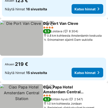
123 €
Alkaen
Näytä hinnat
16 sivustolta
Katso hinnat
Die Port Van Cleve
Jaa
Lisää suosikkeihin
Katso h
4 Tähtiluokitus
8,5
Loistava
8 304
0.8 km kohteesta Amsterdamin keskusta
Erinomainen sijainti Dam-aukiolla
Katso hi
219 €
Alkaen
Näytä hinnat
15 sivustolta
Katso hinnat
Ciao Papa Hotel
Jaa
Lisää suosikkeihin
Amsterdam Central
Station
Katso hinnat
3 Tähtiluokitus
8,2
Erittäin hyvä
2 547
1.0 km kohteesta Jordaan
Perinteiset ullakkotyyliset huoneet