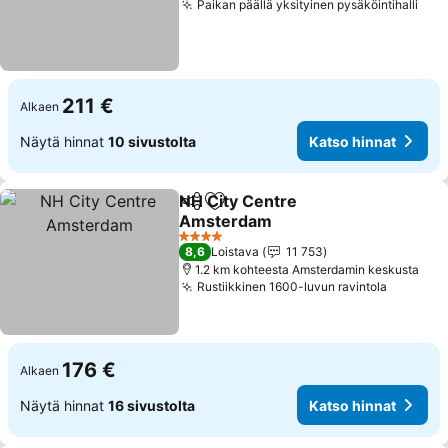
Paikan päällä yksityinen pysäköintihalli
Kat
211 €
Alkaen
Näytä hinnat
10 sivustolta
Katso hinnat
NH City Centre
Jaa
Lisää suosikkeihin
Amsterdam
Katso hinnat
4 Tähtiluokitus
8,6
Loistava
11 753
1.2 km kohteesta Amsterdamin keskusta
Rustiikkinen 1600-luvun ravintola
Katso h
176 €
Alkaen
Näytä hinnat
16 sivustolta
Katso hinnat