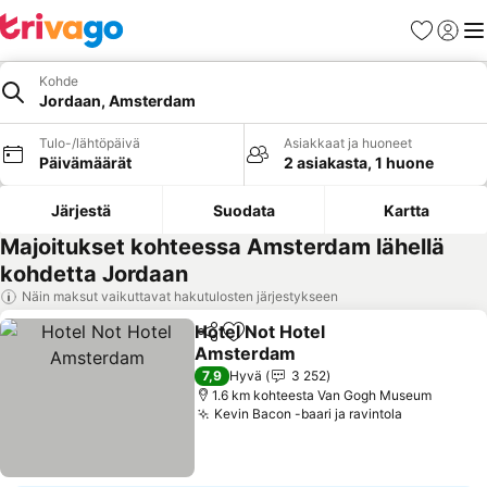
Suosikit
Kirjaud
Val
Kohde
Jordaan, Amsterdam
Tulo-/lähtöpäivä
Asiakkaat ja huoneet
Päivämäärät
2 asiakasta, 1 huone
Järjestä
Suodata
Kartta
Majoitukset kohteessa Amsterdam lähellä
kohdetta Jordaan
Näin maksut vaikuttavat hakutulosten järjestykseen
Hotel Not Hotel
Jaa
Lisää suosikkeihin
Amsterdam
Katso hinnat
7,9
Hyvä
3 252
1.6 km kohteesta Van Gogh Museum
Kevin Bacon -baari ja ravintola
Katso hinn