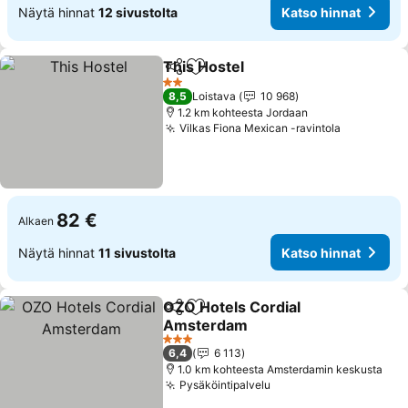
Näytä hinnat
12 sivustolta
Katso hinnat
This Hostel
Jaa
Lisää suosikkeihin
Katso hinnat
2 Tähtiluokitus
8,5
Loistava
10 968
1.2 km kohteesta Jordaan
Vilkas Fiona Mexican -ravintola
Katso hin
82 €
Alkaen
Näytä hinnat
11 sivustolta
Katso hinnat
OZO Hotels Cordial
Jaa
Lisää suosikkeihin
Amsterdam
Katso hinnat
3 Tähtiluokitus
6,4
6 113
1.0 km kohteesta Amsterdamin keskusta
Pysäköintipalvelu
Katso hinnat