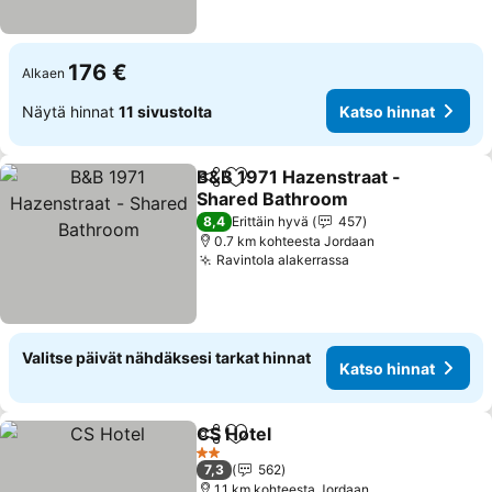
176 €
Alkaen
Näytä hinnat
11 sivustolta
Katso hinnat
B&B 1971 Hazenstraat -
Jaa
Lisää suosikkeihin
Shared Bathroom
Katso hinnat
8,4
Erittäin hyvä
457
0.7 km kohteesta Jordaan
Ravintola alakerrassa
Katso hinnat
Valitse päivät nähdäksesi tarkat hinnat
Katso hinnat
CS Hotel
Jaa
Lisää suosikkeihin
Katso hinnat
2 Tähtiluokitus
7,3
562
1.1 km kohteesta Jordaan