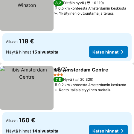
Winston
Katso hinnat
8,2
Erittäin hyvä
16 119
0.5 km kohteesta Amsterdamin keskusta
Yksityinen olutpuutarha ja terassi
Katso hi
118 €
Alkaen
Näytä hinnat
15 sivustolta
Katso hinnat
ibis Amsterdam Centre
Jaa
Lisää suosikkeihin
Ka
3 Tähtiluokitus
7,8
Hyvä
20 329
0.2 km kohteesta Amsterdamin keskusta
Rento italialaistyylinen ruokailu
Katso hin
160 €
Alkaen
Näytä hinnat
14 sivustolta
Katso hinnat