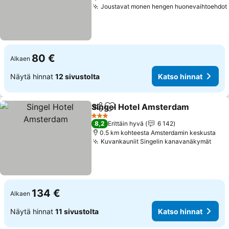
Joustavat monen hengen huonevaihtoehdot
80 €
Alkaen
Näytä hinnat
12 sivustolta
Katso hinnat
Singel Hotel Amsterdam
Jaa
Lisää suosikkeihin
K
3 Tähtiluokitus
8,2
Erittäin hyvä
6 142
0.5 km kohteesta Amsterdamin keskusta
Kuvankauniit Singelin kanavanäkymät
Kats
134 €
Alkaen
Näytä hinnat
11 sivustolta
Katso hinnat