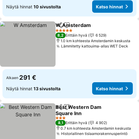
Näytä hinnat
10 sivustolta
Katso hinnat
W Amsterdam
Jaa
Lisää suosikkeihin
Katso hinna
5 Tähtiluokitus
8,2
Erittäin hyvä
6 529
1.0 km kohteesta Amsterdamin keskusta
Lämmitetty kattouima-allas WET Deck
Kats
291 €
Alkaen
Näytä hinnat
13 sivustolta
Katso hinnat
Best Western Dam
Jaa
Lisää suosikkeihin
Square Inn
Katso hinnat
3 Tähtiluokitus
8,1
Erittäin hyvä
4 902
0.7 km kohteesta Amsterdamin keskusta
Historiallinen tislaamorakennusperintö
Kats