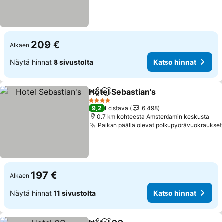
209 €
Alkaen
Näytä hinnat
8 sivustolta
Katso hinnat
Hotel Sebastian's
Jaa
Lisää suosikkeihin
Katso hin
4 Tähtiluokitus
9,2
Loistava
6 498
0.7 km kohteesta Amsterdamin keskusta
Paikan päällä olevat polkupyörävuokraukset
197 €
Alkaen
Näytä hinnat
11 sivustolta
Katso hinnat