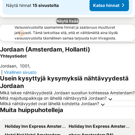
Näytä hinnat
15 sivustolta
Katso hinnat
Näytä lisää
Varaussivustoilta saamamme hinnat ja saatavuus muuttuvat
jatkuvasti. Tämä tarkoittaa sitä, että et välttämättä aina löydä
varaussivustolta täsmälleen samaa tarjousta kuin trivagosta.
Jordaan (Amsterdam, Hollanti)
Yhteystiedot
Jordaan
,
1001
,
|
Virallinen sivusto
Usein kysyttyjä kysymyksiä nähtävyydestä
Jordaan
Mikä tekee nähtävyydestä Jordaan suositun kohteessa Amsterdam?
Mitä majoituspaikkoja on lähellä nähtävyyttä Jordaan?
Mitkä nähtävyydet ovat lähellä kohdetta Jordaan?
Muita huippuhotelleja
Holiday Inn Express Amsterdam - North Riverside By Ihg
Holiday Inn Express Amsterdam - Arena Towers by IHG
Hotel Not Hotel Amsterdam
nhow Amsterdam RAI