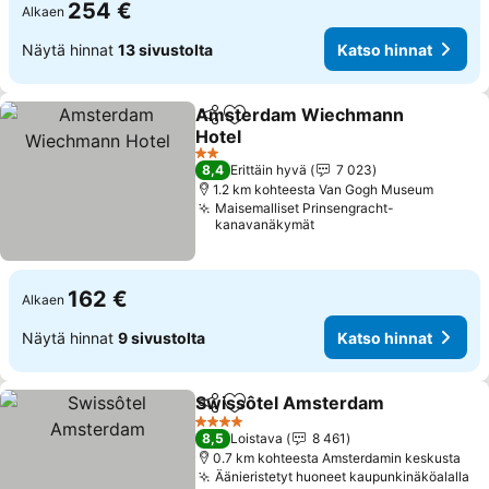
254 €
Alkaen
Näytä hinnat
13 sivustolta
Katso hinnat
Amsterdam Wiechmann
Jaa
Lisää suosikkeihin
Hotel
Katso hinnat
2 Tähtiluokitus
8,4
Erittäin hyvä
7 023
1.2 km kohteesta Van Gogh Museum
Maisemalliset Prinsengracht-
kanavanäkymät
162 €
Alkaen
Näytä hinnat
9 sivustolta
Katso hinnat
Swissôtel Amsterdam
Jaa
Lisää suosikkeihin
Kats
4 Tähtiluokitus
8,5
Loistava
8 461
0.7 km kohteesta Amsterdamin keskusta
Äänieristetyt huoneet kaupunkinäköalalla
Ka