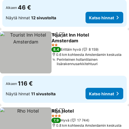
46 €
Alkaen
Näytä hinnat
12 sivustolta
Katso hinnat
Tourist Inn Hotel
Jaa
Lisää suosikkeihin
Amsterdam
Katso hinnat
2 Tähtiluokitus
8,4
Erittäin hyvä
8 159
0.6 km kohteesta Amsterdamin keskusta
Perinteinen hollantilainen
lisärakennusarkkitehtuuri
116 €
Alkaen
Näytä hinnat
11 sivustolta
Katso hinnat
Rho Hotel
Jaa
Lisää suosikkeihin
Katso hinnat
3 Tähtiluokitus
7,9
Hyvä
17 744
0.8 km kohteesta Amsterdamin keskusta