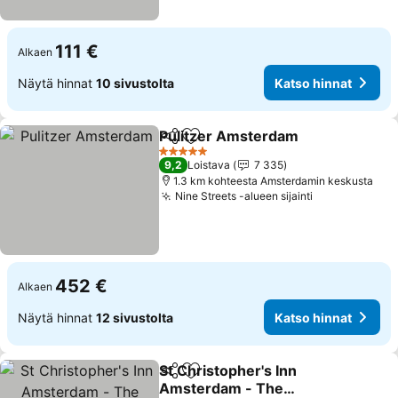
111 €
Alkaen
Näytä hinnat
10 sivustolta
Katso hinnat
Pulitzer Amsterdam
Jaa
Lisää suosikkeihin
Katso 
5 Tähtiluokitus
9,2
Loistava
7 335
1.3 km kohteesta Amsterdamin keskusta
Nine Streets -alueen sijainti
Katso hinnat
452 €
Alkaen
Näytä hinnat
12 sivustolta
Katso hinnat
St Christopher's Inn
Jaa
Lisää suosikkeihin
Amsterdam - The