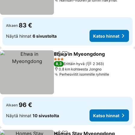
Namsan-vuoren ja tornin näkymät
Katso h
83 €
Alkaen
Näytä hinnat
6 sivustolta
Katso hinnat
Ehwa in Myeongdong
Jaa
Lisää suosikkeihin
Kats
3 Tähtiluokitus
8,3
Erittäin hyvä
2 363
0.8 km kohteesta Jongno
Perhesviitit isommille ryhmille
Katso hinna
96 €
Alkaen
Näytä hinnat
10 sivustolta
Katso hinnat
Homes Stay Myeongdong