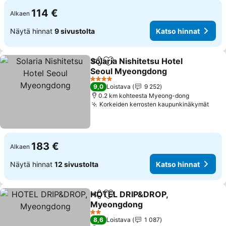
114 €
Alkaen
Näytä hinnat
9 sivustolta
Katso hinnat
Solaria Nishitetsu Hotel
Jaa
Lisää suosikkeihin
Seoul Myeongdong
Katso hinnat
4 Tähtiluokitus
9,0
Loistava
9 252
0.2 km kohteesta Myeong-dong
Korkeiden kerrosten kaupunkinäkymät
Kats
183 €
Alkaen
Näytä hinnat
12 sivustolta
Katso hinnat
HOTEL DRIP&DROP,
Jaa
Lisää suosikkeihin
Myeongdong
Katso hinnat
2 Tähtiluokitus
8,6
Loistava
1 087