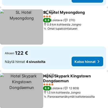
SL Hotel Myeongdong
Jaa
Lisää suosikkeihin
Kats
3 Tähtiluokitus
8,8
Loistava
270
0.9 km kohteesta Jongno
Omat tupakointialueet
Katso hinnat
122 €
Alkaen
Näytä hinnat
4 sivustolta
Katso hinnat
Hotel Skypark Kingstown
Jaa
Lisää suosikkeihin
Dongdaemun
Katso hinnat
4 Tähtiluokitus
8,8
Loistava
12 609
1.5 km kohteesta Jongno
Panoraamanäkymät kattoterassilta
Katso h