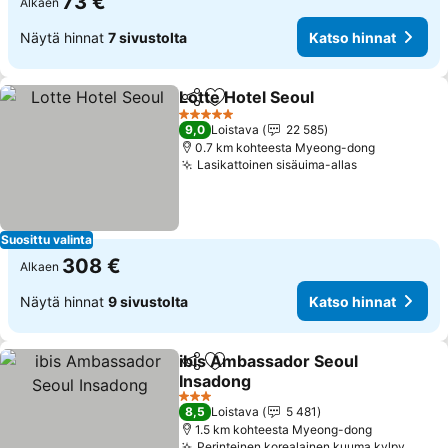
73 €
Alkaen
Näytä hinnat
7 sivustolta
Katso hinnat
Lotte Hotel Seoul
Jaa
Lisää suosikkeihin
Katso hin
5 Tähtiluokitus
9,0
Loistava
22 585
0.7 km kohteesta Myeong-dong
Lasikattoinen sisäuima-allas
Katso hinna
Suosittu valinta
308 €
Alkaen
Näytä hinnat
9 sivustolta
Katso hinnat
ibis Ambassador Seoul
Jaa
Lisää suosikkeihin
Insadong
Katso hinnat
3 Tähtiluokitus
8,5
Loistava
5 481
1.5 km kohteesta Myeong-dong
Perinteinen korealainen kuuma kylpy