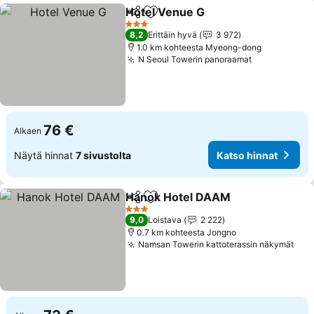
Hotel Venue G
Jaa
Lisää suosikkeihin
Katso hinna
3 Tähtiluokitus
8,2
Erittäin hyvä
3 972
1.0 km kohteesta Myeong-dong
N Seoul Towerin panoraamat
Katso hinna
76 €
Alkaen
Näytä hinnat
7 sivustolta
Katso hinnat
Hanok Hotel DAAM
Jaa
Lisää suosikkeihin
Katso h
3 Tähtiluokitus
9,0
Loistava
2 222
0.7 km kohteesta Jongno
Namsan Towerin kattoterassin näkymät
Kat