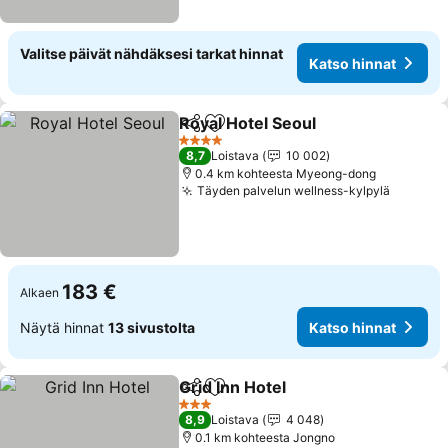
Valitse päivät nähdäksesi tarkat hinnat
Katso hinnat
Royal Hotel Seoul
Jaa
Lisää suosikkeihin
Katso hi
4 Tähtiluokitus
8,7
Loistava
10 002
0.4 km kohteesta Myeong-dong
Täyden palvelun wellness-kylpylä
Katso h
183 €
Alkaen
Näytä hinnat
13 sivustolta
Katso hinnat
Grid Inn Hotel
Jaa
Lisää suosikkeihin
Katso hinnat
3 Tähtiluokitus
8,9
Loistava
4 048
0.1 km kohteesta Jongno