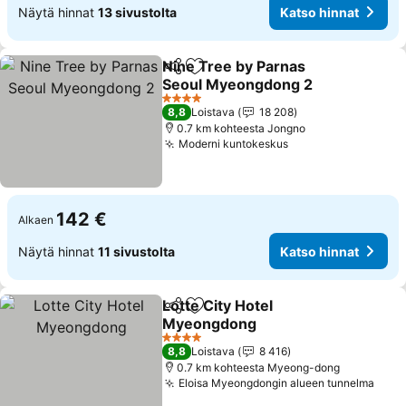
Näytä hinnat
13 sivustolta
Katso hinnat
Nine Tree by Parnas
Jaa
Lisää suosikkeihin
Seoul Myeongdong 2
Katso hinnat
4 Tähtiluokitus
8,8
Loistava
18 208
0.7 km kohteesta Jongno
Moderni kuntokeskus
Katso hinnat
142 €
Alkaen
Näytä hinnat
11 sivustolta
Katso hinnat
Lotte City Hotel
Jaa
Lisää suosikkeihin
Myeongdong
Katso hinnat
4 Tähtiluokitus
8,8
Loistava
8 416
0.7 km kohteesta Myeong-dong
Eloisa Myeongdongin alueen tunnelma
Kats