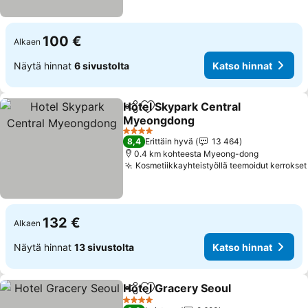
100 €
Alkaen
Näytä hinnat
6 sivustolta
Katso hinnat
Hotel Skypark Central
Jaa
Lisää suosikkeihin
Myeongdong
Katso hinnat
4 Tähtiluokitus
8,4
Erittäin hyvä
13 464
0.4 km kohteesta Myeong-dong
Kosmetiikkayhteistyöllä teemoidut kerrokset
132 €
Alkaen
Näytä hinnat
13 sivustolta
Katso hinnat
Hotel Gracery Seoul
Jaa
Lisää suosikkeihin
Katso 
4 Tähtiluokitus