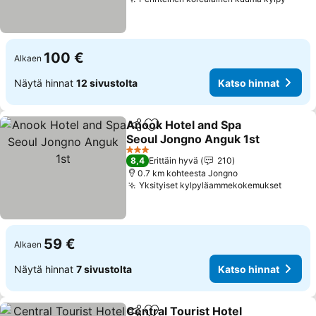
Katso
100 €
Alkaen
Näytä hinnat
12 sivustolta
Katso hinnat
Anook Hotel and Spa
Jaa
Lisää suosikkeihin
Seoul Jongno Anguk 1st
Katso hinnat
3 Tähtiluokitus
8,4
Erittäin hyvä
210
0.7 km kohteesta Jongno
Yksityiset kylpyläammekokemukset
Katso 
59 €
Alkaen
Näytä hinnat
7 sivustolta
Katso hinnat
Central Tourist Hotel