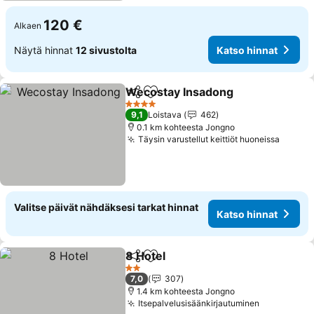
120 €
Alkaen
Näytä hinnat
12 sivustolta
Katso hinnat
Wecostay Insadong
Jaa
Lisää suosikkeihin
Katso 
4 Tähtiluokitus
9,1
Loistava
462
0.1 km kohteesta Jongno
Täysin varustellut keittiöt huoneissa
Katso 
Valitse päivät nähdäksesi tarkat hinnat
Katso hinnat
8 Hotel
Jaa
Lisää suosikkeihin
Katso hinnat
2 Tähtiluokitus
7,0
307
1.4 km kohteesta Jongno
Itsepalvelusisäänkirjautuminen
Katso hinn