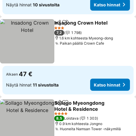
Näytä hinnat
10 sivustolta
Katso hinnat
Insadong Crown Hotel
Jaa
Lisää suosikkeihin
Kat
3 Tähtiluokitus
7,2
1 798
1.6 km kohteesta Myeong-dong
Paikan päällä Crown Cafe
Katso hinnat
47 €
Alkaen
Näytä hinnat
11 sivustolta
Katso hinnat
Sollago Myeongdong
Jaa
Lisää suosikkeihin
Hotel & Residence
Katso hinnat
4 Tähtiluokitus
8,5
Loistava
1 303
0.9 km kohteesta Jongno
Huoneita Namsan Tower -näkymillä
Katso 