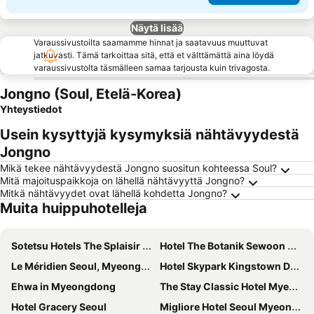
Näytä lisää
Varaussivustoilta saamamme hinnat ja saatavuus muuttuvat
jatkuvasti. Tämä tarkoittaa sitä, että et välttämättä aina löydä
varaussivustolta täsmälleen samaa tarjousta kuin trivagosta.
Jongno (Soul, Etelä-Korea)
Yhteystiedot
Usein kysyttyjä kysymyksiä nähtävyydestä
Jongno
Mikä tekee nähtävyydestä Jongno suositun kohteessa Soul?
Mitä majoituspaikkoja on lähellä nähtävyyttä Jongno?
Mitkä nähtävyydet ovat lähellä kohdetta Jongno?
Muita huippuhotelleja
Sotetsu Hotels The Splaisir Seoul Myeongdong
Hotel The Botanik Sewoon Myeongdong
Le Méridien Seoul, Myeongdong
Hotel Skypark Kingstown Dongdaemun
Ehwa in Myeongdong
The Stay Classic Hotel Myeongdong
Hotel Gracery Seoul
Migliore Hotel Seoul Myeongdong