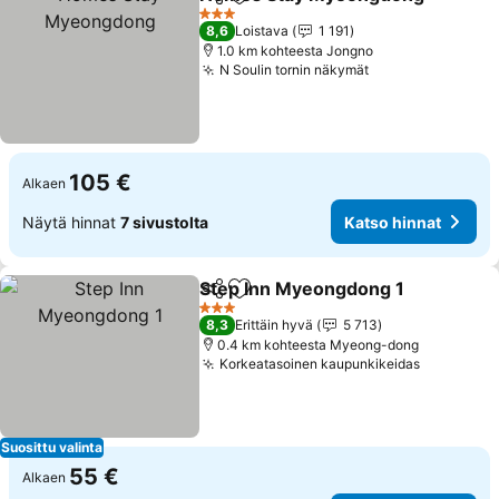
Jaa
Lisää suosikkeihin
3 Tähtiluokitus
8,6
Loistava
1 191
1.0 km kohteesta Jongno
N Soulin tornin näkymät
Katso hinnat
105 €
Alkaen
Näytä hinnat
7 sivustolta
Katso hinnat
Step Inn Myeongdong 1
Jaa
Lisää suosikkeihin
Ka
3 Tähtiluokitus
8,3
Erittäin hyvä
5 713
0.4 km kohteesta Myeong-dong
Korkeatasoinen kaupunkikeidas
Katso hin
Suosittu valinta
55 €
Alkaen