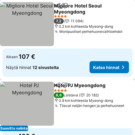
Migliore Hotel Seoul
Jaa
Lisää suosikkeihin
Myeongdong
Katso hinnat
4 Tähtiluokitus
7,2
11 094
0.2 km kohteesta Myeong-dong
Monipuoliset perhehuonevaihtoehdot
Katso
107 €
Alkaen
Näytä hinnat
12 sivustolta
Katso hinnat
Hotel PJ Myeongdong
Jaa
Lisää suosikkeihin
Kats
4 Tähtiluokitus
8,6
Loistava
20 182
0.9 km kohteesta Myeong-dong
Tilavat neljän hengen ja perhehuoneet
Kats
Suosittu valinta