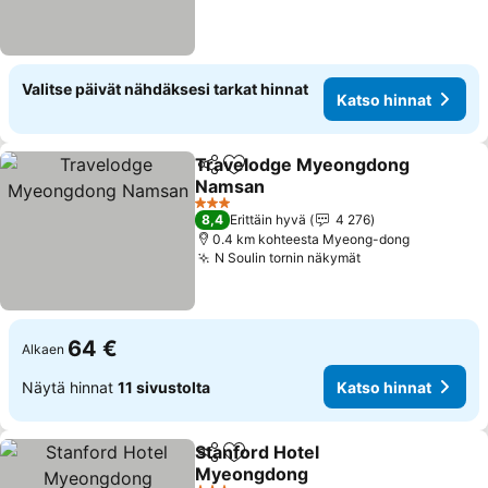
Valitse päivät nähdäksesi tarkat hinnat
Katso hinnat
Travelodge Myeongdong
Jaa
Lisää suosikkeihin
Namsan
Katso hinnat
3 Tähtiluokitus
8,4
Erittäin hyvä
4 276
0.4 km kohteesta Myeong-dong
N Soulin tornin näkymät
Katso hinnat
64 €
Alkaen
Näytä hinnat
11 sivustolta
Katso hinnat
Stanford Hotel
Jaa
Lisää suosikkeihin
Myeongdong