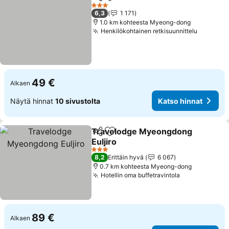
Jaa
Lisää suosikkeihin
Katso
3 Tähtiluokitus
6,3
1 171
1.0 km kohteesta Myeong-dong
Henkilökohtainen retkisuunnittelu
Katso hi
49 €
Alkaen
Näytä hinnat
10 sivustolta
Katso hinnat
Travelodge Myeongdong
Jaa
Lisää suosikkeihin
Euljiro
Katso hinnat
3 Tähtiluokitus
8,2
Erittäin hyvä
6 067
0.7 km kohteesta Myeong-dong
Hotellin oma buffetravintola
Katso hinnat
89 €
Alkaen