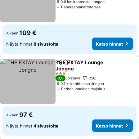
0.8 km kohteesta Jongno
Panoraamakattoterassi
Katso hinnat
109 €
Alkaen
Näytä hinnat
8 sivustolta
Katso hinnat
THE EXTAY Lounge
Jaa
Lisää suosikkeihin
Jongno
Katso hinnat
3 Tähtiluokitus
8,9
Loistava
258
0.1 km kohteesta Jongno
Perhehuoneiden majoitus
Katso hinnat
97 €
Alkaen
Näytä hinnat
4 sivustolta
Katso hinnat