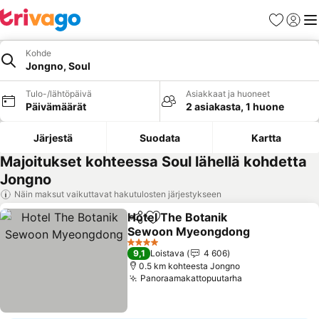
Suosikit
Kirjaud
Val
Kohde
Jongno, Soul
Tulo-/lähtöpäivä
Asiakkaat ja huoneet
Päivämäärät
2 asiakasta, 1 huone
Järjestä
Suodata
Kartta
Majoitukset kohteessa Soul lähellä kohdetta
Jongno
Näin maksut vaikuttavat hakutulosten järjestykseen
Hotel The Botanik
Jaa
Lisää suosikkeihin
Sewoon Myeongdong
Katso hinnat
4 Tähtiluokitus
9,1
Loistava
4 606
0.5 km kohteesta Jongno
Panoraamakattopuutarha
Katso hinnat