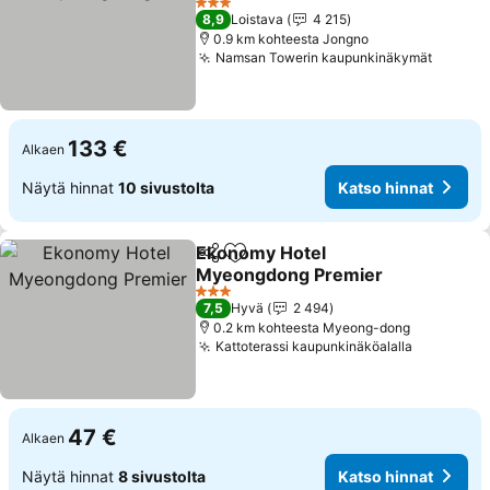
Katso hinnat
3 Tähtiluokitus
8,9
Loistava
4 215
0.9 km kohteesta Jongno
Namsan Towerin kaupunkinäkymät
Katso 
133 €
Alkaen
Näytä hinnat
10 sivustolta
Katso hinnat
Ekonomy Hotel
Jaa
Lisää suosikkeihin
Myeongdong Premier
Katso hinnat
3 Tähtiluokitus
7,5
Hyvä
2 494
0.2 km kohteesta Myeong-dong
Kattoterassi kaupunkinäköalalla
Katso hin
47 €
Alkaen
Näytä hinnat
8 sivustolta
Katso hinnat