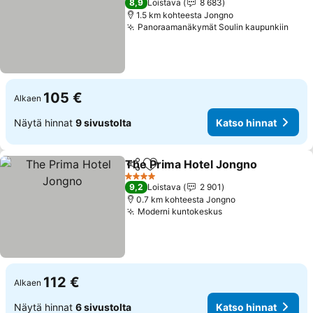
8,9
Loistava
8 683
1.5 km kohteesta Jongno
Panoraamanäkymät Soulin kaupunkiin
Kats
105 €
Alkaen
Näytä hinnat
9 sivustolta
Katso hinnat
The Prima Hotel Jongno
Jaa
Lisää suosikkeihin
Ka
4 Tähtiluokitus
9,2
Loistava
2 901
0.7 km kohteesta Jongno
Moderni kuntokeskus
Katso hinnat
112 €
Alkaen
Näytä hinnat
6 sivustolta
Katso hinnat