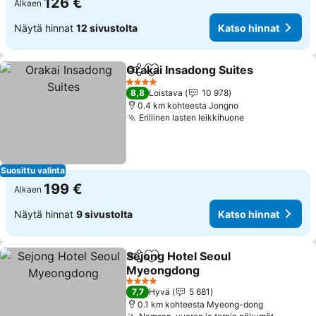
126 €
Alkaen
Näytä hinnat
12 sivustolta
Katso hinnat
Orakai Insadong Suites
Jaa
Lisää suosikkeihin
Kat
4 Tähtiluokitus
8,8
Loistava
10 978
0.4 km kohteesta Jongno
Erillinen lasten leikkihuone
Katso hinnat
Suosittu valinta
199 €
Alkaen
Näytä hinnat
9 sivustolta
Katso hinnat
Sejong Hotel Seoul
Jaa
Lisää suosikkeihin
Myeongdong
Katso hinnat
4 Tähtiluokitus
7,7
Hyvä
5 681
0.1 km kohteesta Myeong-dong