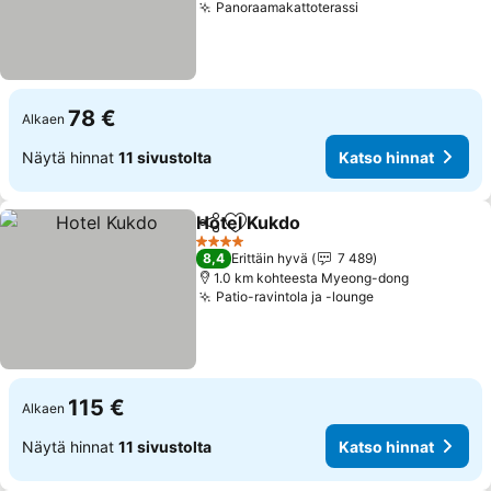
Panoraamakattoterassi
Katso hinnat
78 €
Alkaen
Näytä hinnat
11 sivustolta
Katso hinnat
Hotel Kukdo
Jaa
Lisää suosikkeihin
Katso hinnat
4 Tähtiluokitus
8,4
Erittäin hyvä
7 489
1.0 km kohteesta Myeong-dong
Patio-ravintola ja -lounge
Katso hinnat
115 €
Alkaen
Näytä hinnat
11 sivustolta
Katso hinnat