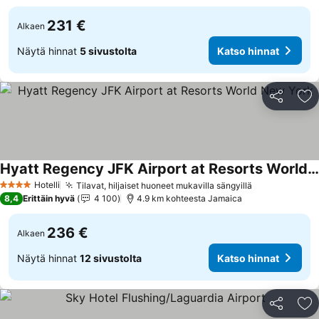
231 €
Alkaen
Näytä hinnat
5 sivustolta
Katso hinnat
Jaa
Li
Hyatt Regency JFK Airport at Resorts World New York
Katso hinnat
Hotelli
Tilavat, hiljaiset huoneet mukavilla sängyillä
Katso hinnat
4 Tähtiluokitus
8,4
Erittäin hyvä
4 100
4.9 km kohteesta Jamaica
236 €
Alkaen
Näytä hinnat
12 sivustolta
Katso hinnat
Jaa
Li