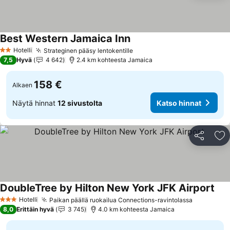
Best Western Jamaica Inn
Katso hinnat
Hotelli
Strateginen pääsy lentokentille
Katso hinnat
2 Tähtiluokitus
7,5
Hyvä
4 642
2.4 km kohteesta Jamaica
158 €
Alkaen
Näytä hinnat
12 sivustolta
Katso hinnat
Jaa
Li
DoubleTree by Hilton New York JFK Airport
Kat
Hotelli
Paikan päällä ruokailua Connections-ravintolassa
Katso hin
3 Tähtiluokitus
8,0
Erittäin hyvä
3 745
4.0 km kohteesta Jamaica