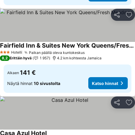
Jaa
Li
Fairfield Inn & Suites New York Queens/Fresh Meadows
Katso hinnat
Hotelli
Paikan päällä oleva kuntokeskus
Katso hinnat
3 Tähtiluokitus
8,2
Erittäin hyvä
1 957
4.2 km kohteesta Jamaica
141 €
Alkaen
Näytä hinnat
10 sivustolta
Katso hinnat
Jaa
Li
Casa Azul Hotel