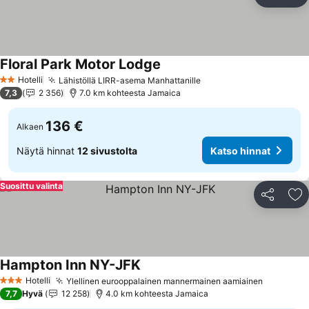
Jaa
Li
Floral Park Motor Lodge
Katso hinnat
Hotelli
Lähistöllä LIRR-asema Manhattanille
Katso hinnat
2 Tähtiluokitus
7,3
2 356
7.0 km kohteesta Jamaica
136 €
Alkaen
Näytä hinnat
12 sivustolta
Katso hinnat
Suosittu valinta
Jaa
Li
Hampton Inn NY-JFK
Katso hinnat
Hotelli
Ylellinen eurooppalainen mannermainen aamiainen
Katso hi
3 Tähtiluokitus
7,7
Hyvä
12 258
4.0 km kohteesta Jamaica