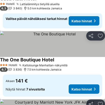
Katso hinnat
Hotelli
Lattialämmitys tietyillä alueilla
Katso hinnat
2 Tähtiluokitus
6,3
3 840
5.0 km kohteesta Jamaica
Valitse päivät nähdäksesi tarkat hinnat
Katso hinnat
Jaa
Li
The One Boutique Hotel
Katso hinnat
Hotelli
Kattolounge Manhattan-näkymillä
Katso hinnat
3 Tähtiluokitus
6,7
3 836
7.5 km kohteesta Jamaica
141 €
Alkaen
Näytä hinnat
7 sivustolta
Katso hinnat