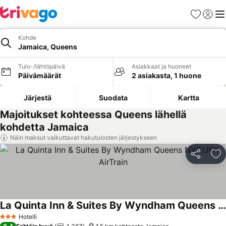
Suosikit
Kirjaud
Val
Kohde
Jamaica, Queens
Tulo-/lähtöpäivä
Asiakkaat ja huoneet
Päivämäärät
2 asiakasta, 1 huone
Järjestä
Suodata
Kartta
Majoitukset kohteessa Queens lähellä
kohdetta Jamaica
Näin maksut vaikuttavat hakutulosten järjestykseen
Jaa
Li
La Quinta Inn & Suites By Wyndham Queens NYC/JFK AirTrain
Katso hinnat
Hotelli
3 Tähtiluokitus