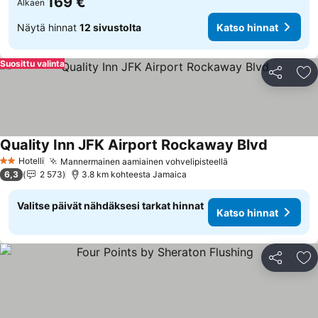
169 €
Alkaen
Näytä hinnat
12 sivustolta
Katso hinnat
Suosittu valinta
Jaa
Li
Quality Inn JFK Airport Rockaway Blvd
Katso hin
Hotelli
Mannermainen aamiainen vohvelipisteellä
Katso hinnat
2 Tähtiluokitus
6,3
2 573
3.8 km kohteesta Jamaica
Valitse päivät nähdäksesi tarkat hinnat
Katso hinnat
Jaa
Li