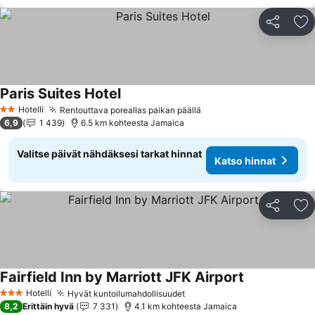
Jaa
Li
Paris Suites Hotel
Katso hinnat
Hotelli
Rentouttava poreallas paikan päällä
Katso hinnat
2 Tähtiluokitus
6,9
1 439
6.5 km kohteesta Jamaica
Valitse päivät nähdäksesi tarkat hinnat
Katso hinnat
Jaa
Li
Fairfield Inn by Marriott JFK Airport
Katso hinnat
Hotelli
Hyvät kuntoilumahdollisuudet
Katso hinnat
3 Tähtiluokitus
8,2
Erittäin hyvä
7 331
4.1 km kohteesta Jamaica