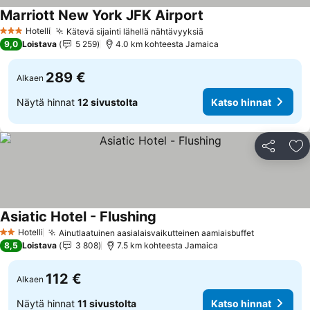
Marriott New York JFK Airport
Katso hinnat
Hotelli
Kätevä sijainti lähellä nähtävyyksiä
Katso hinnat
3 Tähtiluokitus
9,0
Loistava
5 259
4.0 km kohteesta Jamaica
289 €
Alkaen
Näytä hinnat
12 sivustolta
Katso hinnat
Jaa
Li
Asiatic Hotel - Flushing
Katso hinnat
Hotelli
Ainutlaatuinen aasialaisvaikutteinen aamiaisbuffet
Katso hinn
2 Tähtiluokitus
8,5
Loistava
3 808
7.5 km kohteesta Jamaica
112 €
Alkaen
Näytä hinnat
11 sivustolta
Katso hinnat