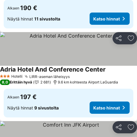
190 €
Alkaen
Näytä hinnat
11 sivustolta
Katso hinnat
Jaa
Li
Adria Hotel And Conference Center
Katso hinnat
Hotelli
LIRR-aseman läheisyys
Katso hinnat
3 Tähtiluokitus
8,0
Erittäin hyvä
2 681
9.6 km kohteesta Airport LaGuardia
197 €
Alkaen
Näytä hinnat
9 sivustolta
Katso hinnat
Jaa
Li