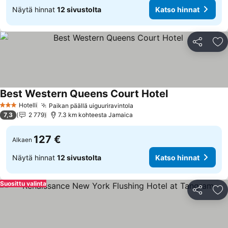
Näytä hinnat
12 sivustolta
Katso hinnat
Jaa
Li
Best Western Queens Court Hotel
Katso hinnat
Hotelli
Paikan päällä uiguuriravintola
Katso hinnat
3 Tähtiluokitus
7,3
2 779
7.3 km kohteesta Jamaica
127 €
Alkaen
Näytä hinnat
12 sivustolta
Katso hinnat
Suosittu valinta
Jaa
Li