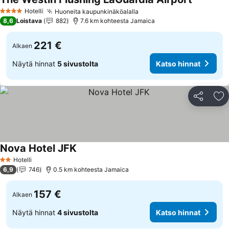
Katso hin
Hotelli
Huoneita kaupunkinäköalalla
Katso hinnat
4 Tähtiluokitus
8,6
Loistava
882
7.6 km kohteesta Jamaica
221 €
Alkaen
Näytä hinnat
5 sivustolta
Katso hinnat
Jaa
Li
Nova Hotel JFK
Katso hinnat
Hotelli
2 Tähtiluokitus
6,9
746
0.5 km kohteesta Jamaica
157 €
Alkaen
Näytä hinnat
4 sivustolta
Katso hinnat