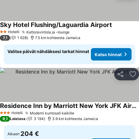
Sky Hotel Flushing/Laguardia Airport
Katso hinna
Hotelli
Kattoravintola ja -lounge
Katso hinnat
2 Tähtiluokitus
7,1
1 628
7.5 km kohteesta Jamaica
Valitse päivät nähdäksesi tarkat hinnat
Katso hinnat
Jaa
Li
Residence Inn by Marriott New York JFK Airport
Katso hinnat
Hotelli
Moderni kuntosali kaikille
Katso hinnat
3 Tähtiluokitus
9,1
Loistava
3 194
3.9 km kohteesta Jamaica
204 €
Alkaen