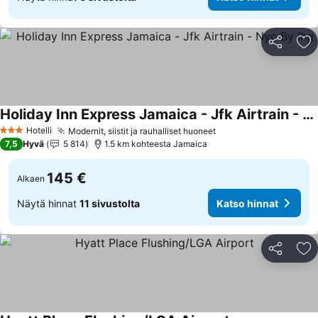
Jaa
Li
Holiday Inn Express Jamaica - Jfk Airtrain - Nyc By Ihg
Katso hinnat
Hotelli
Modernit, siistit ja rauhalliset huoneet
Katso hinnat
3 Tähtiluokitus
7,5
Hyvä
5 814
1.5 km kohteesta Jamaica
145 €
Alkaen
Näytä hinnat
11 sivustolta
Katso hinnat
Jaa
Li