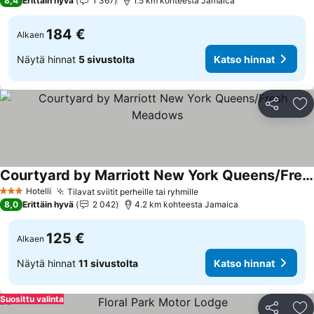
8,4
Erittäin hyvä
1 367
1.5 km kohteesta Jamaica
184 €
Alkaen
Näytä hinnat
5 sivustolta
Katso hinnat
Jaa
Li
Courtyard by Marriott New York Queens/Fresh Meadows
Katso hinnat
Hotelli
Tilavat sviitit perheille tai ryhmille
Katso hinnat
3 Tähtiluokitus
8,0
Erittäin hyvä
2 042
4.2 km kohteesta Jamaica
125 €
Alkaen
Näytä hinnat
11 sivustolta
Katso hinnat
Suosittu valinta