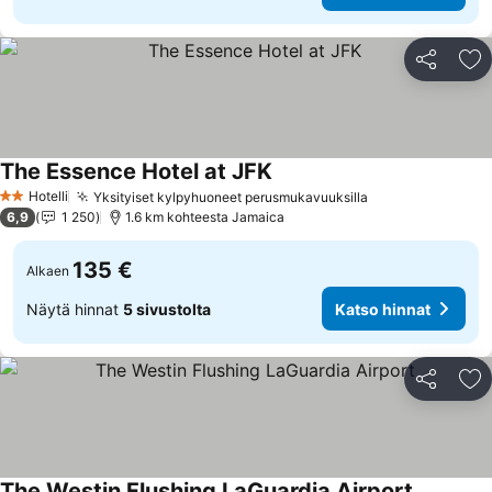
Jaa
Li
The Essence Hotel at JFK
Katso hinnat
Hotelli
Yksityiset kylpyhuoneet perusmukavuuksilla
Katso hinnat
2 Tähtiluokitus
6,9
1 250
1.6 km kohteesta Jamaica
135 €
Alkaen
Näytä hinnat
5 sivustolta
Katso hinnat
Jaa
Li
The Westin Flushing LaGuardia Airport