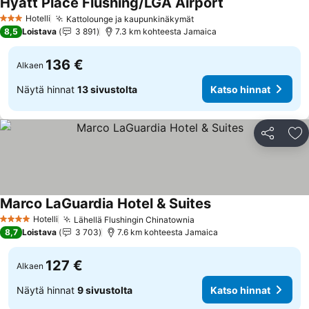
Hyatt Place Flushing/LGA Airport
Katso hinnat
Hotelli
Kattolounge ja kaupunkinäkymät
Katso hinnat
3 Tähtiluokitus
8,5
Loistava
3 891
7.3 km kohteesta Jamaica
136 €
Alkaen
Näytä hinnat
13 sivustolta
Katso hinnat
Jaa
Li
Marco LaGuardia Hotel & Suites
Katso hinnat
Hotelli
Lähellä Flushingin Chinatownia
Katso hinnat
4 Tähtiluokitus
8,7
Loistava
3 703
7.6 km kohteesta Jamaica
127 €
Alkaen
Näytä hinnat
9 sivustolta
Katso hinnat