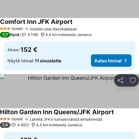
Comfort Inn JFK Airport
Katso hinnat
Hotelli
Hotellin oma iltaviihdebaari
Katso hinnat
3 Tähtiluokitus
7,7
Hyvä
9 158
4.4 km kohteesta Jamaica
152 €
Alkaen
Näytä hinnat
11 sivustolta
Katso hinnat
Jaa
Li
Hilton Garden Inn Queens/JFK Airport
Katso hinn
Hotelli
Lähellä JFK:n kansainvälistä lentokenttää
Katso hinnat
3 Tähtiluokitus
7,4
4 920
4.4 km kohteesta Jamaica