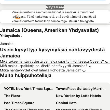
Näytä lisää
Varaussivustoilta saamamme hinnat ja saatavuus muuttuvat
jatkuvasti. Tämä tarkoittaa sitä, että et välttämättä aina löydä
varaussivustolta täsmälleen samaa tarjousta kuin trivagosta.
Jamaica (Queens, Amerikan Yhdysvallat)
Yhteystiedot
Jamaica
,
Usein kysyttyjä kysymyksiä nähtävyydestä
Jamaica
Mikä tekee nähtävyydestä Jamaica suositun kohteessa Queens?
Mitä majoituspaikkoja on lähellä nähtävyyttä Jamaica?
Mitkä nähtävyydet ovat lähellä kohdetta Jamaica?
Muita huippuhotelleja
YOTEL New York Times Square
TownePlace Suites by Marriott New York Long Island City/Manhattan View
The Plaza
New Yorker by Lotte Hotels
Pod Times Square
Capital Hotel
The Gallivant Times Square
Sheraton New York Times Square Hotel