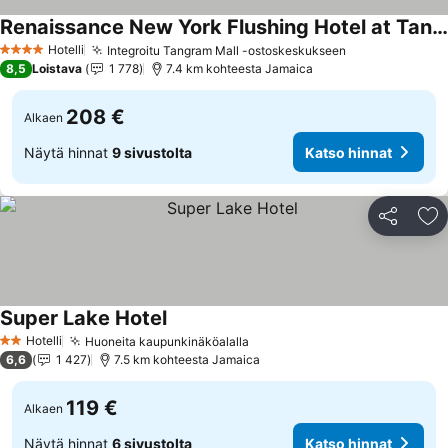
Renaissance New York Flushing Hotel at Tangram
Katso hinnat
Hotelli
Integroitu Tangram Mall -ostoskeskukseen
Katso hinnat
4 Tähtiluokitus
8,5
Loistava
1 778
7.4 km kohteesta Jamaica
208 €
Alkaen
Näytä hinnat
9 sivustolta
Katso hinnat
Jaa
Li
Super Lake Hotel
Katso hinnat
Hotelli
Huoneita kaupunkinäköalalla
Katso hinnat
2 Tähtiluokitus
6,6
1 427
7.5 km kohteesta Jamaica
119 €
Alkaen
Näytä hinnat
6 sivustolta
Katso hinnat