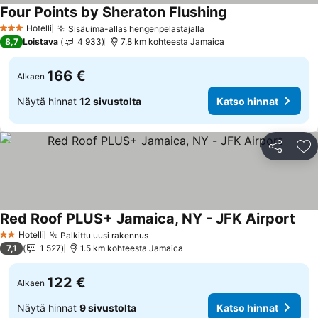
Four Points by Sheraton Flushing
Katso hinnat
Hotelli
Sisäuima-allas hengenpelastajalla
Katso hinnat
3 Tähtiluokitus
8,7
Loistava
4 933
7.8 km kohteesta Jamaica
166 €
Alkaen
Näytä hinnat
12 sivustolta
Katso hinnat
Jaa
Li
Red Roof PLUS+ Jamaica, NY - JFK Airport
Kats
Hotelli
Palkittu uusi rakennus
Katso hinnat
2 Tähtiluokitus
7,1
1 527
1.5 km kohteesta Jamaica
122 €
Alkaen
Näytä hinnat
9 sivustolta
Katso hinnat