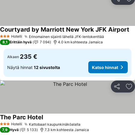
Jaa
Li
Courtyard by Marriott New York JFK Airport
Ka
Hotelli
Erinomainen sijainti lähellä JFK-lentokenttää
Katso hinnat
3 Tähtiluokitus
8,1
Erittäin hyvä
7 094
4.0 km kohteesta Jamaica
235 €
Alkaen
Näytä hinnat
12 sivustolta
Katso hinnat
Jaa
Li
The Parc Hotel
Katso hinnat
Hotelli
Kattobaari kaupunkinäköalalla
Katso hinnat
3 Tähtiluokitus
7,9
Hyvä
5 133
7.3 km kohteesta Jamaica