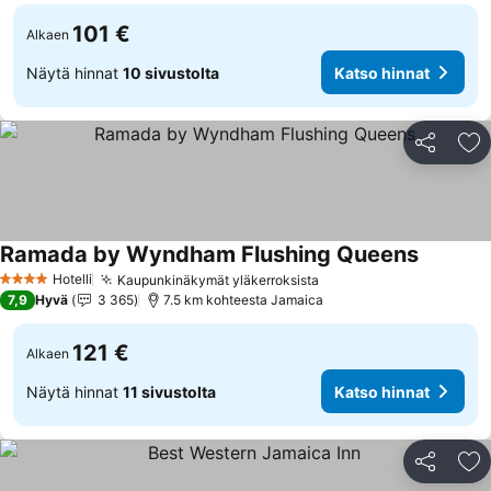
101 €
Alkaen
Näytä hinnat
10 sivustolta
Katso hinnat
Jaa
Li
Ramada by Wyndham Flushing Queens
Katso hi
Hotelli
Kaupunkinäkymät yläkerroksista
Katso hinnat
4 Tähtiluokitus
7,9
Hyvä
3 365
7.5 km kohteesta Jamaica
121 €
Alkaen
Näytä hinnat
11 sivustolta
Katso hinnat
Jaa
Li