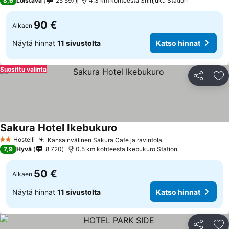
8,6
Loistava
25 597
4.3 km kohteesta Shinjuku Station
90 €
Alkaen
Näytä hinnat
11 sivustolta
Katso hinnat
Suosittu valinta
Jaa
Li
Sakura Hotel Ikebukuro
Katso hinnat
Hostelli
Kansainvälinen Sakura Cafe ja ravintola
Katso hinnat
2 Tähtiluokitus
7,9
Hyvä
8 720
0.5 km kohteesta Ikebukuro Station
50 €
Alkaen
Näytä hinnat
11 sivustolta
Katso hinnat