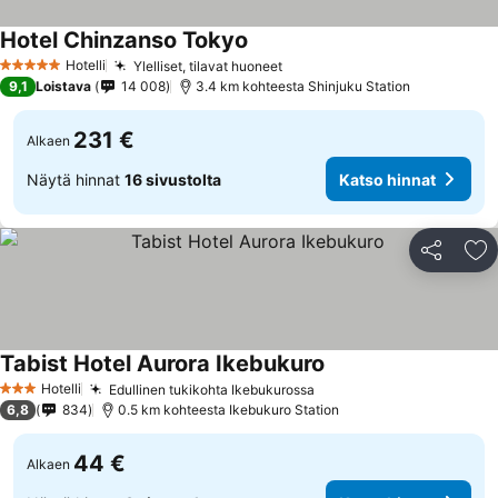
Hotel Chinzanso Tokyo
Katso hinnat
Hotelli
Ylelliset, tilavat huoneet
Katso hinnat
5 Tähtiluokitus
9,1
Loistava
14 008
3.4 km kohteesta Shinjuku Station
231 €
Alkaen
Näytä hinnat
16 sivustolta
Katso hinnat
Jaa
Li
Tabist Hotel Aurora Ikebukuro
Katso hinnat
Hotelli
Edullinen tukikohta Ikebukurossa
Katso hinnat
3 Tähtiluokitus
6,8
834
0.5 km kohteesta Ikebukuro Station
44 €
Alkaen