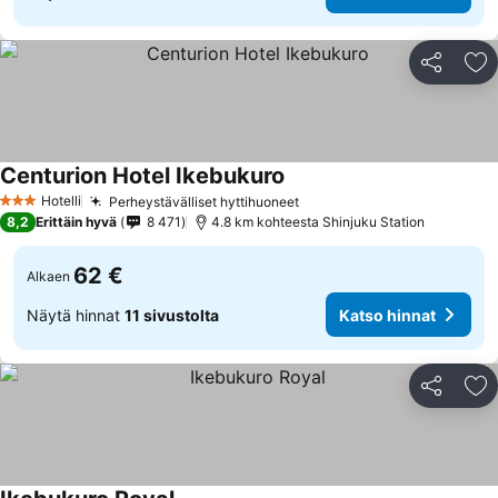
Jaa
Li
Centurion Hotel Ikebukuro
Katso hinnat
Hotelli
Perheystävälliset hyttihuoneet
Katso hinnat
3 Tähtiluokitus
8,2
Erittäin hyvä
8 471
4.8 km kohteesta Shinjuku Station
62 €
Alkaen
Näytä hinnat
11 sivustolta
Katso hinnat
Jaa
Li