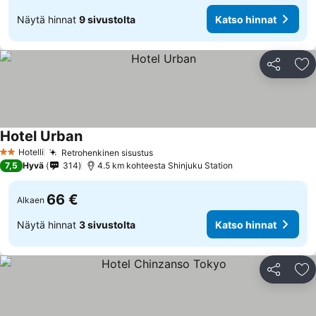
Näytä hinnat
9 sivustolta
Katso hinnat
Jaa
Li
Hotel Urban
Katso hinnat
Hotelli
Retrohenkinen sisustus
Katso hinnat
2 Tähtiluokitus
7,5
Hyvä
314
4.5 km kohteesta Shinjuku Station
66 €
Alkaen
Näytä hinnat
3 sivustolta
Katso hinnat
Jaa
Li