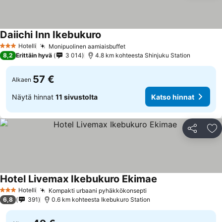
Daiichi Inn Ikebukuro
Katso hinnat
Hotelli
Monipuolinen aamiaisbuffet
Katso hinnat
3 Tähtiluokitus
8,2
Erittäin hyvä
3 014
4.8 km kohteesta Shinjuku Station
57 €
Alkaen
Näytä hinnat
11 sivustolta
Katso hinnat
Jaa
Li
Hotel Livemax Ikebukuro Ekimae
Katso hinnat
Hotelli
Kompakti urbaani pyhäkkökonsepti
Katso hinnat
3 Tähtiluokitus
6,8
391
0.6 km kohteesta Ikebukuro Station