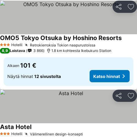
Jaa
Li
OMO5 Tokyo Otsuka by Hoshino Resorts
Katso 
Hotelli
Retrokierroksia Tokion naapurustoissa
Katso hinnat
3 Tähtiluokitus
8,9
Loistava
3 866
1.8 km kohteesta Ikebukuro Station
101 €
Alkaen
Näytä hinnat
12 sivustolta
Katso hinnat
Jaa
Li
Asta Hotel
Katso hinnat
Hotelli
Välimerellinen design-konsepti
Katso hinnat
3 Tähtiluokitus