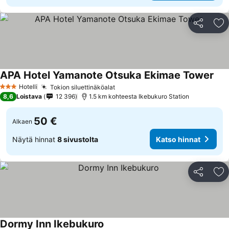
Jaa
Li
APA Hotel Yamanote Otsuka Ekimae Tower
Kat
Hotelli
Tokion siluettinäköalat
Katso hinnat
3 Tähtiluokitus
8,6
Loistava
12 396
1.5 km kohteesta Ikebukuro Station
50 €
Alkaen
Näytä hinnat
8 sivustolta
Katso hinnat
Jaa
Li
Dormy Inn Ikebukuro