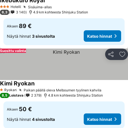
Ikebukuro Royal
Katso hinnat
Hotelli
Sisäuima-allas
Katso hinnat
3 Tähtiluokitus
6,3
3 140
4.9 km kohteesta Shinjuku Station
89 €
Alkaen
Näytä hinnat
3 sivustolta
Katso hinnat
Suosittu valinta
Jaa
Li
Kimi Ryokan
Katso hinnat
Ryokan
Paikan päällä oleva Melbournen tyylinen kahvila
Katso hinnat
1 Tähtiluokitus
8,5
Loistava
2 379
4.8 km kohteesta Shinjuku Station
50 €
Alkaen
Näytä hinnat
4 sivustolta
Katso hinnat