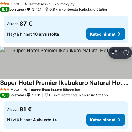
Katso hinnat
Hotelli
Kattoterassin ulkoilmakylpy
Katso hinnat
3 Tähtiluokitus
8,9
Loistava
3 421
0.9 km kohteesta Ikebukuro Station
87 €
Alkaen
Näytä hinnat
10 sivustolta
Katso hinnat
Jaa
Li
Super Hotel Premier Ikebukuro Natural Hot Spring
Katso hinnat
Hotelli
Luonnollinen kuuma lähdeallas
Katso hinnat
3 Tähtiluokitus
8,6
Loistava
2 312
0.6 km kohteesta Ikebukuro Station
81 €
Alkaen
Näytä hinnat
4 sivustolta
Katso hinnat