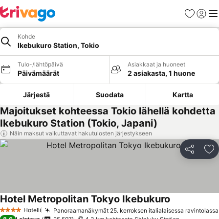
Suosikit
Kirjaud
Val
Kohde
Ikebukuro Station, Tokio
Tulo-/lähtöpäivä
Asiakkaat ja huoneet
Päivämäärät
2 asiakasta, 1 huone
Järjestä
Suodata
Kartta
Majoitukset kohteessa Tokio lähellä kohdetta
Ikebukuro Station (Tokio, Japani)
Näin maksut vaikuttavat hakutulosten järjestykseen
Jaa
Li
Hotel Metropolitan Tokyo Ikebukuro
Katso hinnat
Hotelli
Panoraamanäkymät 25. kerroksen italialaisessa ravintolassa
4 Tähtiluokitus