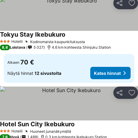
Jaa
Li
Tokyu Stay Ikebukuro
Katso hinnat
Hotelli
Kodinomaista kaupunkiluksusta
Katso hinnat
3 Tähtiluokitus
8,6
Loistava
5 027
4.6 km kohteesta Shinjuku Station
70 €
Alkaen
Näytä hinnat
12 sivustolta
Katso hinnat
Jaa
Li
Hotel Sun City Ikebukuro
Katso hinnat
Hotelli
Huoneet junanäkymällä
Katso hinnat
3 Tähtiluokitus
7,8
Hyvä
1 488
0.3 km kohteesta Ikebukuro Station