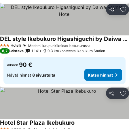
Jaa
Li
DEL style Ikebukuro Higashiguchi by Daiwa Roynet Hotel
Katso hinnat
Hotelli
Moderni kaupunkikeidas Ikebukurossa
Katso hinnat
3 Tähtiluokitus
8,7
Loistava
1 141
0.3 km kohteesta Ikebukuro Station
90 €
Alkaen
Näytä hinnat
8 sivustolta
Katso hinnat
Jaa
Li
Hotel Star Plaza Ikebukuro
Katso hinnat