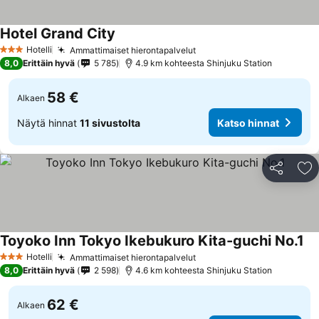
Hotel Grand City
Katso hinnat
Hotelli
Ammattimaiset hierontapalvelut
Katso hinnat
3 Tähtiluokitus
8,0
Erittäin hyvä
5 785
4.9 km kohteesta Shinjuku Station
58 €
Alkaen
Näytä hinnat
11 sivustolta
Katso hinnat
Jaa
Li
Toyoko Inn Tokyo Ikebukuro Kita-guchi No.1
Ka
Hotelli
Ammattimaiset hierontapalvelut
Katso hinnat
3 Tähtiluokitus
8,0
Erittäin hyvä
2 598
4.6 km kohteesta Shinjuku Station
62 €
Alkaen