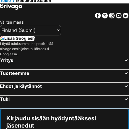
Tokio
Ikebukuro Station
Minato
Shinagawa Station
Hotel Villa Fontaine Grand Tokyo-ariake
Sakura Hotel Nippori
Akasaka Mitsuke Station
Lake Kawaguchi
Super Hotel Tokyo Kinshicho Ekimae
the b akasaka
Facebook
Twitter
Insta
Yo
Ginza Metro Station
Roppongi Station
APA Hotel Higashi-Shinjuku Kabukicho
Mitsui Garden Hotel Ginza Premier
Valitse maasi
Harajuku Station
Ueno Metro Station
The Millennials Shibuya
Hotel Amanek Shinjuku Kabukicho
Shimokitazawa
Narita International Airport
Citadines Central Shinjuku Tokyo
Hotel East 21 Tokyo
Lisää Googleen
Tokyo International Airport
Hakone Yumoto hot spring
Löydä tuloksemme helposti: lisää
the b shimbashi
HOTEL LiVEMAX Akasaka GRANDE
trivago ensisijaiseksi lähteeksi
Shinjuku Metro Station
Akasaka Station-Tokyo
Grand Prince Hotel Shin Takanawa
DoubleTree by Hilton Tokyo Ariake
Googlessa.
Yritys
Kichijoji Station
Nakano
Hotel Graphy Nezu
remm Hibiya
Nozawa Onsen Ski Resort
Uneo
Hotel New Otani Tokyo Garden Tower
Daiwa Roynet Hotel Shimbashi
Tuotteemme
Ebisu Station
Shibuya Metro Station
Hotel Metropolitan Tokyo Ikebukuro
hotel MONday Premium 豊洲
Akasaka Metro Station
Shimbashi Metro Station
Ehdot ja käytännöt
Hotel Tavinos Hamamatsucho
Premier Hotel Cabin Shinjuku
Kinshicho Station
Shinagawa
Hotel Tetora Ikebukuro
DEL style Ikebukuro Higashiguchi by Daiwa Roynet Hotel
Tuki
Akihabara Metro Station
Kamata Station
Hotel Sun City Ikebukuro
Super Hotel JR Ikebukuro Nishiguchi
Hamamatsucho station
Chiyoda
Daiichi Inn Ikebukuro
Tokyu Stay Ikebukuro
Kirjaudu sisään hyödyntääksesi
Haneda Airport Terminal 1 Station
Gora hot spring
Hotel Star Plaza Ikebukuro
Ikebukuro Royal
jäsenedut
Shinbashi Station
Tokyo Disney Resort
HOTEL PARK SIDE
Keio Presso Inn Ikebukuro