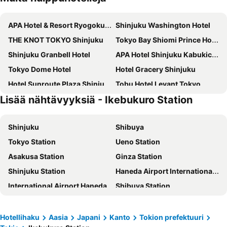
APA Hotel & Resort Ryogoku Ekimae Tower
Shinjuku Washington Hotel
THE KNOT TOKYO Shinjuku
Tokyo Bay Shiomi Prince Hotel
Shinjuku Granbell Hotel
APA Hotel Shinjuku Kabukicho Tower
Tokyo Dome Hotel
Hotel Gracery Shinjuku
Hotel Sunroute Plaza Shinjuku
Tobu Hotel Levant Tokyo
Lisää nähtävyyksiä - Ikebukuro Station
Tokyu Stay Aoyama Premier
Hotel Groove Shinjuku
Toshi Center Hotel
Shinagawa Prince Hotel
Shinjuku
Shibuya
Keio Plaza Hotel Tokyo
LYURO Tokyo Kiyosumi by THE SHARE HOTELS
Tokyo Station
Ueno Station
Hotel Metropolitan Edmont Tokyo
HOTEL GRAPHY Shibuya
Asakusa Station
Ginza Station
Hotel Mystays Premier Hamamatsucho
Onsen Ryokan Yuen Shinjuku
Shinjuku Station
Haneda Airport International Terminal Station
Imperial Hotel Tokyo
Shibuya Excel Hotel Tokyu
International Airport Haneda
Shibuya Station
Akasaka Granbell Hotel
APA Hotel & Resort Roppongi Ekihigashi
Ikebukuro Station
Akihabara Station
Hotel Villa Fontaine Grand Tokyo-Shiodome
Hotel Gracery Ginza
Taito
Asakusa Metro Station
Hotel Mystays Premier Akasaka
Sotetsu Fresa Inn Hamamatsucho Daimon
Hotellihaku
Aasia
Japani
Kanto
Tokion prefektuuri