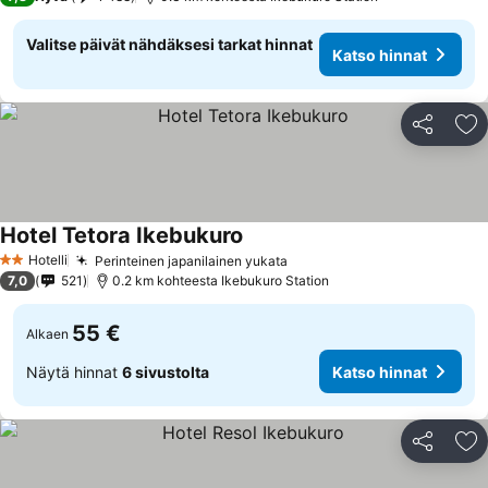
Valitse päivät nähdäksesi tarkat hinnat
Katso hinnat
Jaa
Li
Hotel Tetora Ikebukuro
Katso hinnat
Hotelli
Perinteinen japanilainen yukata
Katso hinnat
2 Tähtiluokitus
7,0
521
0.2 km kohteesta Ikebukuro Station
55 €
Alkaen
Näytä hinnat
6 sivustolta
Katso hinnat
Jaa
Li