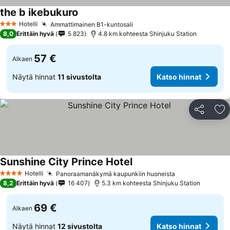
the b ikebukuro
Katso hinnat
Hotelli
Ammattimainen B1-kuntosali
Katso hinnat
3 Tähtiluokitus
8,0
Erittäin hyvä
5 823
4.8 km kohteesta Shinjuku Station
57 €
Alkaen
Näytä hinnat
11 sivustolta
Katso hinnat
Jaa
Li
Sunshine City Prince Hotel
Katso hinnat
Hotelli
Panoraamanäkymä kaupunkiin huoneista
Katso hinnat
4 Tähtiluokitus
8,2
Erittäin hyvä
16 407
5.3 km kohteesta Shinjuku Station
69 €
Alkaen
Näytä hinnat
12 sivustolta
Katso hinnat