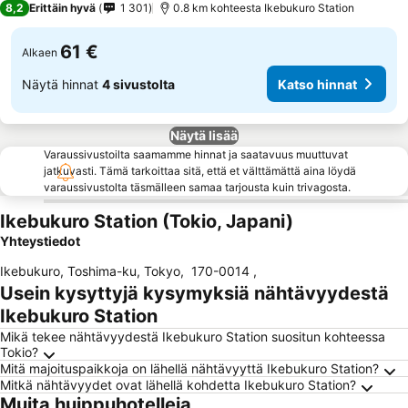
8,2
Erittäin hyvä
1 301
0.8 km kohteesta Ikebukuro Station
61 €
Alkaen
Näytä hinnat
4 sivustolta
Katso hinnat
Näytä lisää
Varaussivustoilta saamamme hinnat ja saatavuus muuttuvat
jatkuvasti. Tämä tarkoittaa sitä, että et välttämättä aina löydä
varaussivustolta täsmälleen samaa tarjousta kuin trivagosta.
Ikebukuro Station (Tokio, Japani)
Yhteystiedot
Ikebukuro, Toshima-ku, Tokyo
,
170-0014
,
Usein kysyttyjä kysymyksiä nähtävyydestä
Ikebukuro Station
Mikä tekee nähtävyydestä Ikebukuro Station suositun kohteessa
Tokio?
Mitä majoituspaikkoja on lähellä nähtävyyttä Ikebukuro Station?
Mitkä nähtävyydet ovat lähellä kohdetta Ikebukuro Station?
Muita huippuhotelleja