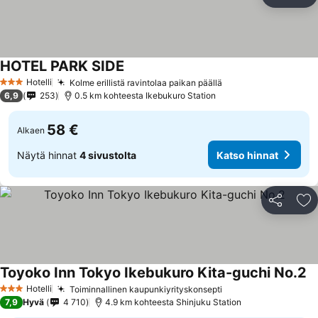
Jaa
Li
HOTEL PARK SIDE
Katso hinnat
Hotelli
Kolme erillistä ravintolaa paikan päällä
Katso hinnat
3 Tähtiluokitus
6,9
253
0.5 km kohteesta Ikebukuro Station
58 €
Alkaen
Näytä hinnat
4 sivustolta
Katso hinnat
Jaa
Li
Toyoko Inn Tokyo Ikebukuro Kita-guchi No.2
Ka
Hotelli
Toiminnallinen kaupunkiyrityskonsepti
Katso hinnat
3 Tähtiluokitus
7,9
Hyvä
4 710
4.9 km kohteesta Shinjuku Station