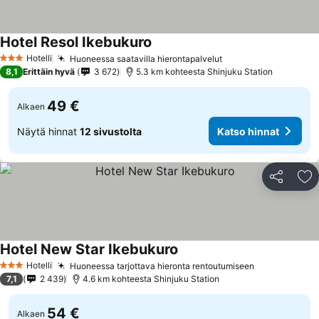
Hotel Resol Ikebukuro
Katso hinnat
Hotelli
Huoneessa saatavilla hierontapalvelut
Katso hinnat
3 Tähtiluokitus
8,1
Erittäin hyvä
3 672
5.3 km kohteesta Shinjuku Station
49 €
Alkaen
Näytä hinnat
12 sivustolta
Katso hinnat
Jaa
Li
Hotel New Star Ikebukuro
Katso hinnat
Hotelli
Huoneessa tarjottava hieronta rentoutumiseen
Katso hinna
3 Tähtiluokitus
7,1
2 439
4.6 km kohteesta Shinjuku Station
54 €
Alkaen