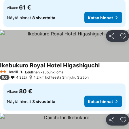
61 €
Alkaen
Näytä hinnat
8 sivustolta
Katso hinnat
Jaa
Li
Ikebukuro Royal Hotel Higashiguchi
Katso hinnat
Hotelli
Edullinen kaupunkiloma
Katso hinnat
2 Tähtiluokitus
6,6
4 322
4.2 km kohteesta Shinjuku Station
80 €
Alkaen
Näytä hinnat
3 sivustolta
Katso hinnat
Jaa
Li