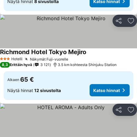
Näytä hinnat
8 sivustolta
Katso hinnat
Jaa
Li
Richmond Hotel Tokyo Mejiro
Katso hinnat
Hotelli
Näkymät Fuji-vuorelle
Katso hinnat
3 Tähtiluokitus
8,3
Erittäin hyvä
3 121
3.5 km kohteesta Shinjuku Station
65 €
Alkaen
Näytä hinnat
12 sivustolta
Katso hinnat
Jaa
Li