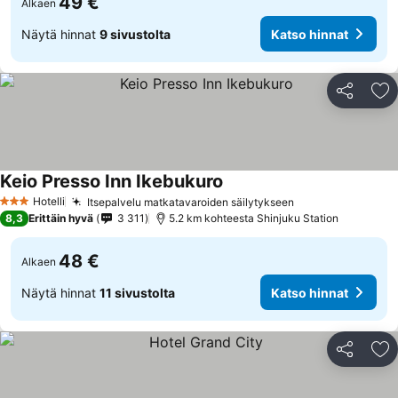
49 €
Alkaen
Näytä hinnat
9 sivustolta
Katso hinnat
Jaa
Li
Keio Presso Inn Ikebukuro
Katso hinnat
Hotelli
Itsepalvelu matkatavaroiden säilytykseen
Katso hinnat
3 Tähtiluokitus
8,3
Erittäin hyvä
3 311
5.2 km kohteesta Shinjuku Station
48 €
Alkaen
Näytä hinnat
11 sivustolta
Katso hinnat
Jaa
Li