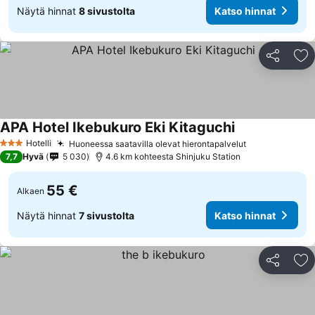
Näytä hinnat
8 sivustolta
Katso hinnat
Jaa
Li
APA Hotel Ikebukuro Eki Kitaguchi
Katso hinnat
Hotelli
Huoneessa saatavilla olevat hierontapalvelut
Katso hinnat
3 Tähtiluokitus
7,7
Hyvä
5 030
4.6 km kohteesta Shinjuku Station
55 €
Alkaen
Näytä hinnat
7 sivustolta
Katso hinnat
Jaa
Li