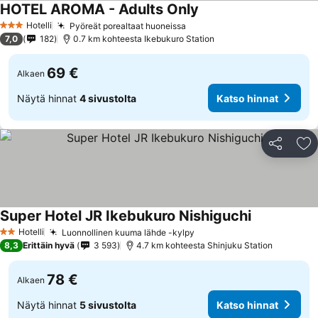
HOTEL AROMA - Adults Only
Katso hinnat
Hotelli
Pyöreät porealtaat huoneissa
Katso hinnat
3 Tähtiluokitus
7,0
182
0.7 km kohteesta Ikebukuro Station
69 €
Alkaen
Näytä hinnat
4 sivustolta
Katso hinnat
Jaa
Li
Super Hotel JR Ikebukuro Nishiguchi
Katso hinnat
Hotelli
Luonnollinen kuuma lähde -kylpy
Katso hinnat
2 Tähtiluokitus
8,3
Erittäin hyvä
3 593
4.7 km kohteesta Shinjuku Station
78 €
Alkaen
Näytä hinnat
5 sivustolta
Katso hinnat