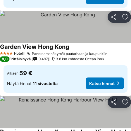
Jaa
Li
Garden View Hong Kong
Hotelli
Panoraamanäkymät puutarhaan ja kaupunkiin
4 Tähtiluokitus
8,0
Erittäin hyvä
9 497
3.8 km kohteesta Ocean Park
59 €
Alkaen
Näytä hinnat
11 sivustolta
Katso hinnat
Jaa
Li