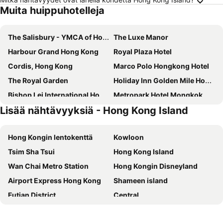
Muita huippuhotelleja
The Salisbury - YMCA of Hong Kong
The Luxe Manor
Harbour Grand Hong Kong
Royal Plaza Hotel
Cordis, Hong Kong
Marco Polo Hongkong Hotel
The Royal Garden
Holiday Inn Golden Mile Hong Kong By Ihg
Bishop Lei International House
Metropark Hotel Mongkok
Lisää nähtävyyksiä - Hong Kong Island
Regal Kowloon Hotel
Intercontinental Hotels Grand Stanford Hong Kong By Ihg
The Arca
Ramada Hong Kong Harbour View
Hong Kongin lentokenttä
Kowloon
Renaissance Hong Kong Harbour View Hotel
B P International
Tsim Sha Tsui
Hong Kong Island
Grand Hyatt Hong Kong
Ibis Hong Kong Central & Sheung Wan
Wan Chai Metro Station
Hong Kongin Disneyland
The Royal Pacific Hotel & Towers
The Harbourview
Airport Express Hong Kong
Shameen island
Metropark Hotel Kowloon
Novotel Century Hong Kong
Futian District
Central
Best Western Plus Hotel Hong Kong
The Emperor Hotel
Kowloon Station
Mong Kok Metro Station
Eaton Hk
New World Millennium Hong Kong Hotel