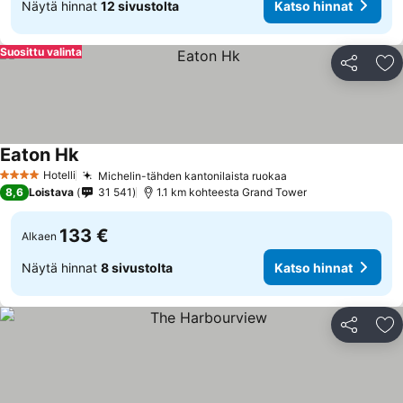
Näytä hinnat
12 sivustolta
Katso hinnat
Suosittu valinta
Jaa
Li
Eaton Hk
Hotelli
Michelin-tähden kantonilaista ruokaa
4 Tähtiluokitus
8,6
Loistava
31 541
1.1 km kohteesta Grand Tower
133 €
Alkaen
Näytä hinnat
8 sivustolta
Katso hinnat
Jaa
Li