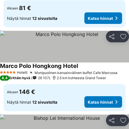
81 €
Alkaen
Näytä hinnat
12 sivustolta
Katso hinnat
Jaa
Li
Marco Polo Hongkong Hotel
Hotelli
Monipuolinen kansainvälinen buffet Cafe Marcossa
5 Tähtiluokitus
8,4
Erittäin hyvä
26 107
2.5 km kohteesta Grand Tower
146 €
Alkaen
Näytä hinnat
12 sivustolta
Katso hinnat
Jaa
Li