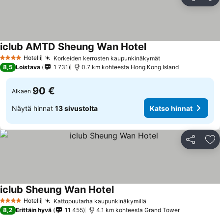
Jaa
Li
iclub AMTD Sheung Wan Hotel
Hotelli
Korkeiden kerrosten kaupunkinäkymät
4 Tähtiluokitus
8,5
Loistava
1 731
0.7 km kohteesta Hong Kong Island
90 €
Alkaen
Näytä hinnat
13 sivustolta
Katso hinnat
Jaa
Li
iclub Sheung Wan Hotel
Hotelli
Kattopuutarha kaupunkinäkymillä
4 Tähtiluokitus
8,2
Erittäin hyvä
11 455
4.1 km kohteesta Grand Tower