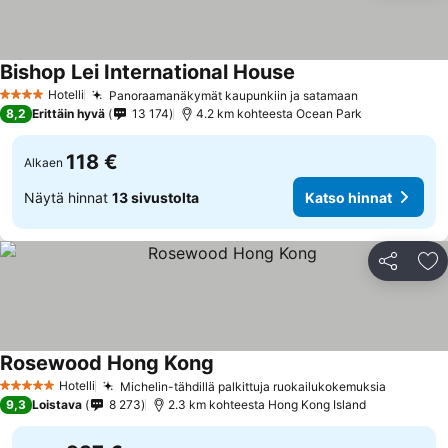
Bishop Lei International House
Hotelli
Panoraamanäkymät kaupunkiin ja satamaan
4 Tähtiluokitus
8,2
Erittäin hyvä
13 174
4.2 km kohteesta Ocean Park
118 €
Alkaen
Näytä hinnat
13 sivustolta
Katso hinnat
Jaa
Li
Rosewood Hong Kong
Hotelli
Michelin-tähdillä palkittuja ruokailukokemuksia
5 Tähtiluokitus
9,3
Loistava
8 273
2.3 km kohteesta Hong Kong Island