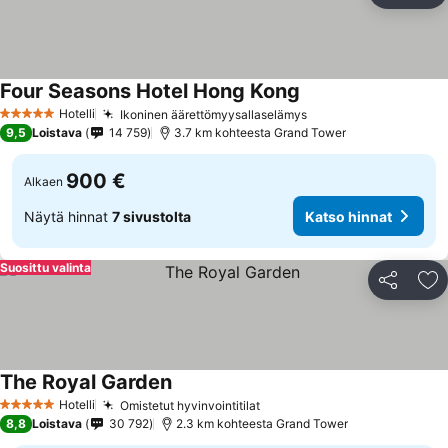
Four Seasons Hotel Hong Kong
Hotelli
Ikoninen äärettömyysallaselämys
5 Tähtiluokitus
9,5
Loistava
14 759
3.7 km kohteesta Grand Tower
900 €
Alkaen
Näytä hinnat
7 sivustolta
Katso hinnat
Suosittu valinta
Jaa
Li
The Royal Garden
Hotelli
Omistetut hyvinvointitilat
5 Tähtiluokitus
8,8
Loistava
30 792
2.3 km kohteesta Grand Tower