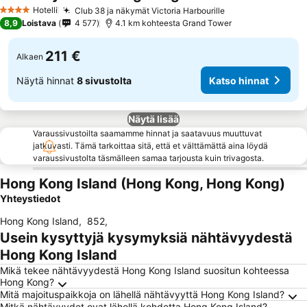
Hotelli
Club 38 ja näkymät Victoria Harbourille
4 Tähtiluokitus
8,9
Loistava
4 577
4.1 km kohteesta Grand Tower
211 €
Alkaen
Näytä hinnat
8 sivustolta
Katso hinnat
Näytä lisää
Varaussivustoilta saamamme hinnat ja saatavuus muuttuvat
jatkuvasti. Tämä tarkoittaa sitä, että et välttämättä aina löydä
varaussivustolta täsmälleen samaa tarjousta kuin trivagosta.
Hong Kong Island (Hong Kong, Hong Kong)
Yhteystiedot
Hong Kong Island
,
852
,
Usein kysyttyjä kysymyksiä nähtävyydestä
Hong Kong Island
Mikä tekee nähtävyydestä Hong Kong Island suositun kohteessa
Hong Kong?
Mitä majoituspaikkoja on lähellä nähtävyyttä Hong Kong Island?
Mitkä nähtävyydet ovat lähellä kohdetta Hong Kong Island?