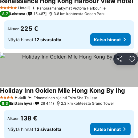
Renaissance Hong Kong Harbour View Hotel
Hotelli
Panoraamanäkymät Victoria Harbourille
5 Tähtiluokitus
8,7
Loistava
15 487
3.8 km kohteesta Ocean Park
225 €
Alkaen
Näytä hinnat
12 sivustolta
Katso hinnat
Jaa
Li
Holiday Inn Golden Mile Hong Kong By Ihg
Hotelli
Erinomainen sijainti Tsim Sha Tsuissa
4 Tähtiluokitus
8,3
Erittäin hyvä
26 441
2.3 km kohteesta Grand Tower
138 €
Alkaen
Näytä hinnat
13 sivustolta
Katso hinnat