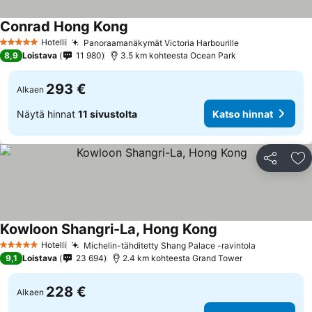
Conrad Hong Kong
Hotelli
Panoraamanäkymät Victoria Harbourille
5 Tähtiluokitus
8,9
Loistava
11 980
3.5 km kohteesta Ocean Park
293 €
Alkaen
Näytä hinnat
11 sivustolta
Katso hinnat
Jaa
Li
Kowloon Shangri-La, Hong Kong
Hotelli
Michelin-tähditetty Shang Palace -ravintola
5 Tähtiluokitus
9,1
Loistava
23 694
2.4 km kohteesta Grand Tower
228 €
Alkaen