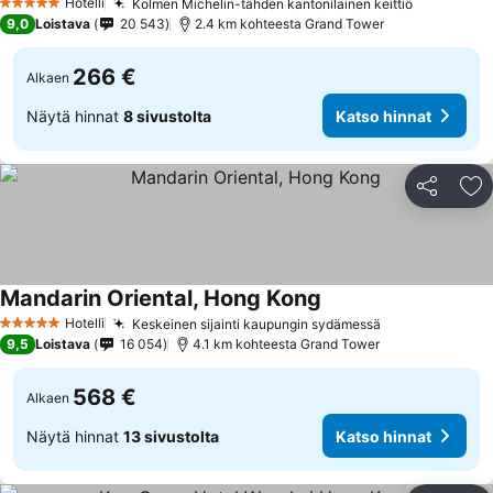
Hotelli
Kolmen Michelin-tähden kantonilainen keittiö
5 Tähtiluokitus
9,0
Loistava
20 543
2.4 km kohteesta Grand Tower
266 €
Alkaen
Näytä hinnat
8 sivustolta
Katso hinnat
Jaa
Li
Mandarin Oriental, Hong Kong
Hotelli
Keskeinen sijainti kaupungin sydämessä
5 Tähtiluokitus
9,5
Loistava
16 054
4.1 km kohteesta Grand Tower
568 €
Alkaen
Näytä hinnat
13 sivustolta
Katso hinnat