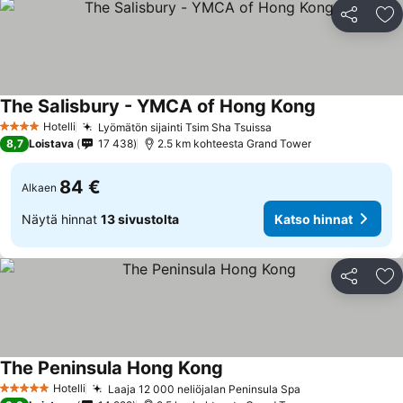
Jaa
Li
The Salisbury - YMCA of Hong Kong
Hotelli
Lyömätön sijainti Tsim Sha Tsuissa
4 Tähtiluokitus
8,7
Loistava
17 438
2.5 km kohteesta Grand Tower
84 €
Alkaen
Näytä hinnat
13 sivustolta
Katso hinnat
Jaa
Li
The Peninsula Hong Kong
Hotelli
Laaja 12 000 neliöjalan Peninsula Spa
5 Tähtiluokitus