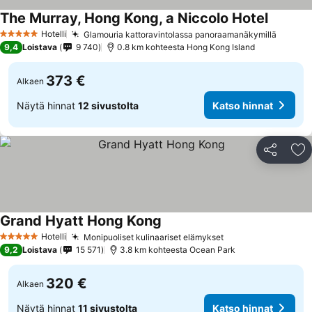
The Murray, Hong Kong, a Niccolo Hotel
Hotelli
Glamouria kattoravintolassa panoraamanäkymillä
5 Tähtiluokitus
9,4
Loistava
9 740
0.8 km kohteesta Hong Kong Island
373 €
Alkaen
Näytä hinnat
12 sivustolta
Katso hinnat
Jaa
Li
Grand Hyatt Hong Kong
Hotelli
Monipuoliset kulinaariset elämykset
5 Tähtiluokitus
9,2
Loistava
15 571
3.8 km kohteesta Ocean Park
320 €
Alkaen
Näytä hinnat
11 sivustolta
Katso hinnat