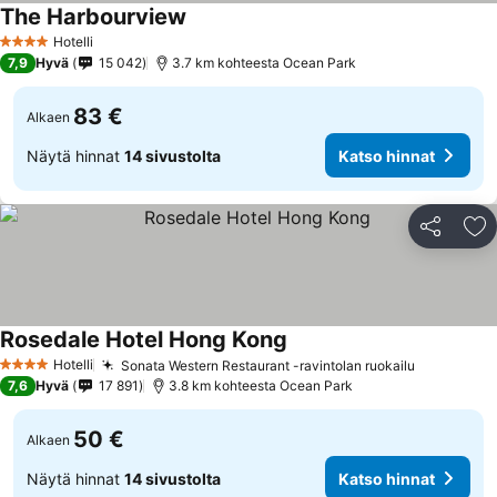
The Harbourview
Hotelli
4 Tähtiluokitus
7,9
Hyvä
15 042
3.7 km kohteesta Ocean Park
83 €
Alkaen
Näytä hinnat
14 sivustolta
Katso hinnat
Jaa
Li
Rosedale Hotel Hong Kong
Hotelli
Sonata Western Restaurant -ravintolan ruokailu
4 Tähtiluokitus
7,6
Hyvä
17 891
3.8 km kohteesta Ocean Park
50 €
Alkaen
Näytä hinnat
14 sivustolta
Katso hinnat