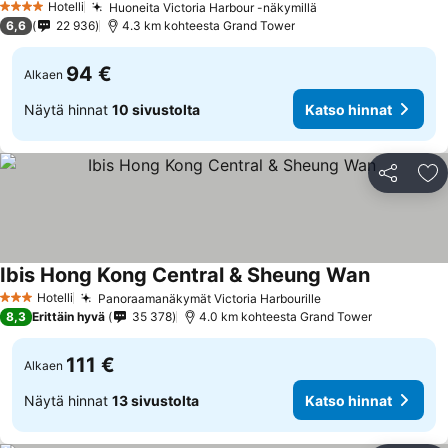
Hotelli
Huoneita Victoria Harbour -näkymillä
4 Tähtiluokitus
6,6
22 936
4.3 km kohteesta Grand Tower
94 €
Alkaen
Näytä hinnat
10 sivustolta
Katso hinnat
Jaa
Li
Ibis Hong Kong Central & Sheung Wan
Hotelli
Panoraamanäkymät Victoria Harbourille
3 Tähtiluokitus
8,3
Erittäin hyvä
35 378
4.0 km kohteesta Grand Tower
111 €
Alkaen
Näytä hinnat
13 sivustolta
Katso hinnat