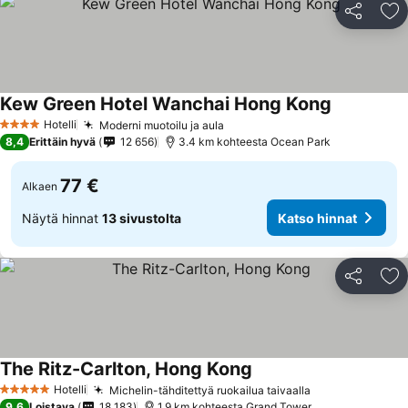
Jaa
Li
Kew Green Hotel Wanchai Hong Kong
Hotelli
Moderni muotoilu ja aula
4 Tähtiluokitus
8,4
Erittäin hyvä
12 656
3.4 km kohteesta Ocean Park
77 €
Alkaen
Näytä hinnat
13 sivustolta
Katso hinnat
Jaa
Li
The Ritz-Carlton, Hong Kong
Hotelli
Michelin-tähditettyä ruokailua taivaalla
5 Tähtiluokitus
9,6
Loistava
18 183
1.9 km kohteesta Grand Tower