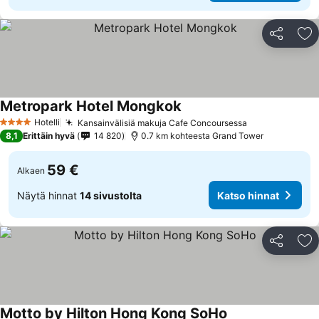
Jaa
Li
Metropark Hotel Mongkok
Hotelli
Kansainvälisiä makuja Cafe Concoursessa
4 Tähtiluokitus
8,1
Erittäin hyvä
14 820
0.7 km kohteesta Grand Tower
59 €
Alkaen
Näytä hinnat
14 sivustolta
Katso hinnat
Jaa
Li
Motto by Hilton Hong Kong SoHo