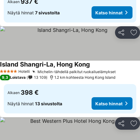
937 €
Alkaen
Näytä hinnat
7 sivustolta
Katso hinnat
Jaa
Li
Island Shangri-La, Hong Kong
Hotelli
Michelin-tähdellä palkitut ruokailuelämykset
5 Tähtiluokitus
9,3
Loistava
13 109
1.2 km kohteesta Hong Kong Island
398 €
Alkaen
Näytä hinnat
13 sivustolta
Katso hinnat
Jaa
Li