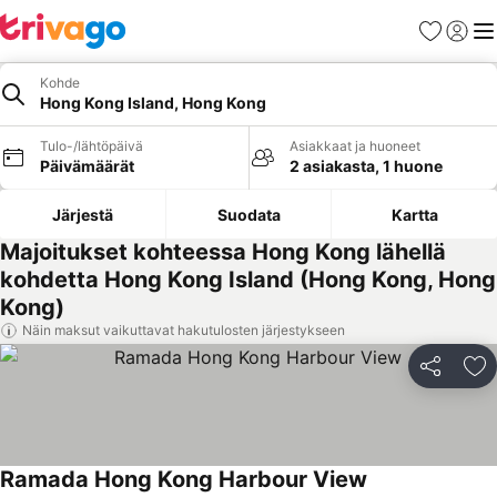
Suosikit
Kirjaud
Val
Kohde
Hong Kong Island, Hong Kong
Tulo-/lähtöpäivä
Asiakkaat ja huoneet
Päivämäärät
2 asiakasta, 1 huone
Järjestä
Suodata
Kartta
Majoitukset kohteessa Hong Kong lähellä
kohdetta Hong Kong Island (Hong Kong, Hong
Kong)
Näin maksut vaikuttavat hakutulosten järjestykseen
Jaa
Li
Ramada Hong Kong Harbour View