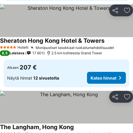
Jaa
Li
Sheraton Hong Kong Hotel & Towers
Hotelli
Monipuoliset tasokkaat ruokailumahdollisuudet
5 Tähtiluokitus
8,5
Loistava
17 601
2.5 km kohteesta Grand Tower
207 €
Alkaen
Näytä hinnat
12 sivustolta
Katso hinnat
Jaa
Li
The Langham, Hong Kong