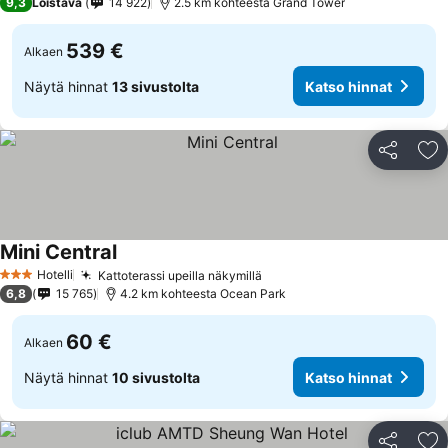
9,3
Loistava
14 922
2.5 km kohteesta Grand Tower
539 €
Alkaen
Näytä hinnat
13 sivustolta
Katso hinnat
Jaa
Li
Mini Central
Hotelli
Kattoterassi upeilla näkymillä
3 Tähtiluokitus
6,8
15 765
4.2 km kohteesta Ocean Park
60 €
Alkaen
Näytä hinnat
10 sivustolta
Katso hinnat