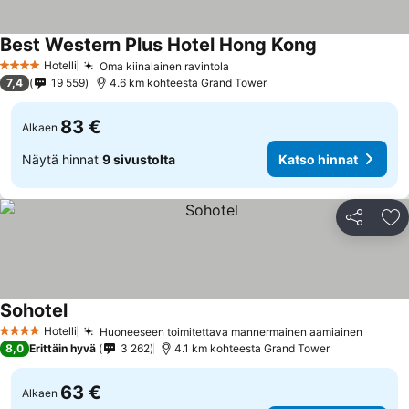
Best Western Plus Hotel Hong Kong
Hotelli
Oma kiinalainen ravintola
4 Tähtiluokitus
7,4
19 559
4.6 km kohteesta Grand Tower
83 €
Alkaen
Näytä hinnat
9 sivustolta
Katso hinnat
Jaa
Li
Sohotel
Hotelli
Huoneeseen toimitettava mannermainen aamiainen
4 Tähtiluokitus
8,0
Erittäin hyvä
3 262
4.1 km kohteesta Grand Tower
63 €
Alkaen