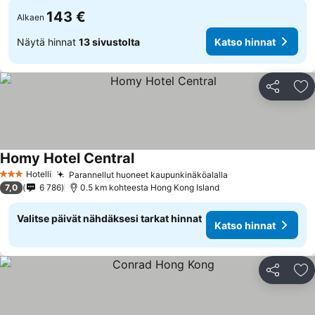
143 €
Alkaen
Näytä hinnat
13 sivustolta
Katso hinnat
Jaa
Li
Homy Hotel Central
Hotelli
Parannellut huoneet kaupunkinäköalalla
3 Tähtiluokitus
7,0
6 786
0.5 km kohteesta Hong Kong Island
Valitse päivät nähdäksesi tarkat hinnat
Katso hinnat
Jaa
Li