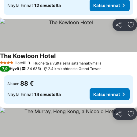
Näytä hinnat
12 sivustolta
Katso hinnat
Jaa
Li
The Kowloon Hotel
Hotelli
Huoneita sivuttaisella satamanäkymällä
4 Tähtiluokitus
7,9
Hyvä
34 635
2.4 km kohteesta Grand Tower
88 €
Alkaen
Näytä hinnat
14 sivustolta
Katso hinnat
Jaa
Li