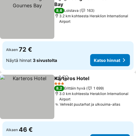
Jaa
Lisää suosikkeihin
Bay
8,6
Loistava
163
3.2 km kohteesta Heraklion International
Airport
72 €
Alkaen
Näytä hinnat
3 sivustolta
Katso hinnat
Karteros Hotel
Jaa
Lisää suosikkeihin
3 Tähtiluokitus
8,2
Erittäin hyvä
1 699
3.0 km kohteesta Heraklion International
Airport
Vehreät puutarhat ja ulkouima-allas
46 €
Alkaen