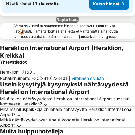
Näytä hinnat
13 sivustolta
Katso hinnat
Näytä lisää
Varaussivustoilta saamamme hinnat ja saatavuus muuttuvat
jatkuvasti. Tämä tarkoittaa sitä, että et välttämättä aina löydä
varaussivustolta täsmälleen samaa tarjousta kuin trivagosta.
Heraklion International Airport (Heraklion,
Kreikka)
Yhteystiedot
Heraklion
,
71601
,
Puhelinnumero
:
+30(2810)228401
|
Virallinen sivusto
Usein kysyttyjä kysymyksiä nähtävyydestä
Heraklion International Airport
Mikä tekee nähtävyydestä Heraklion International Airport suositun
kohteessa Heraklion?
Mitä majoituspaikkoja on lähellä nähtävyyttä Heraklion International
Airport?
Mitkä nähtävyydet ovat lähellä kohdetta Heraklion International
Airport?
Muita huippuhotelleja