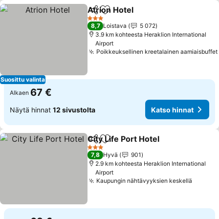
Atrion Hotel
Jaa
Lisää suosikkeihin
3 Tähtiluokitus
8,7
Loistava
5 072
3.9 km kohteesta Heraklion International
Airport
Poikkeuksellinen kreetalainen aamiaisbuffet
Suosittu valinta
67 €
Alkaen
Näytä hinnat
12 sivustolta
Katso hinnat
City Life Port Hotel
Jaa
Lisää suosikkeihin
3 Tähtiluokitus
7,8
Hyvä
901
2.9 km kohteesta Heraklion International
Airport
Kaupungin nähtävyyksien keskellä