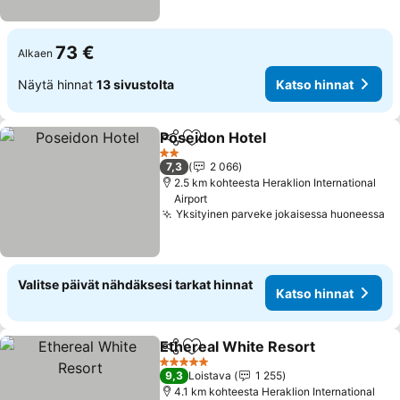
73 €
Alkaen
Näytä hinnat
13 sivustolta
Katso hinnat
Poseidon Hotel
Jaa
Lisää suosikkeihin
2 Tähtiluokitus
7,3
2 066
2.5 km kohteesta Heraklion International
Airport
Yksityinen parveke jokaisessa huoneessa
Valitse päivät nähdäksesi tarkat hinnat
Katso hinnat
Ethereal White Resort
Jaa
Lisää suosikkeihin
5 Tähtiluokitus
9,3
Loistava
1 255
4.1 km kohteesta Heraklion International