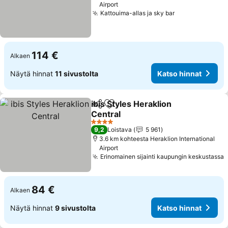
Airport
Kattouima-allas ja sky bar
114 €
Alkaen
Näytä hinnat
11 sivustolta
Katso hinnat
ibis Styles Heraklion
Jaa
Lisää suosikkeihin
Central
4 Tähtiluokitus
9,2
Loistava
5 961
3.6 km kohteesta Heraklion International
Airport
Erinomainen sijainti kaupungin keskustassa
84 €
Alkaen
Näytä hinnat
9 sivustolta
Katso hinnat