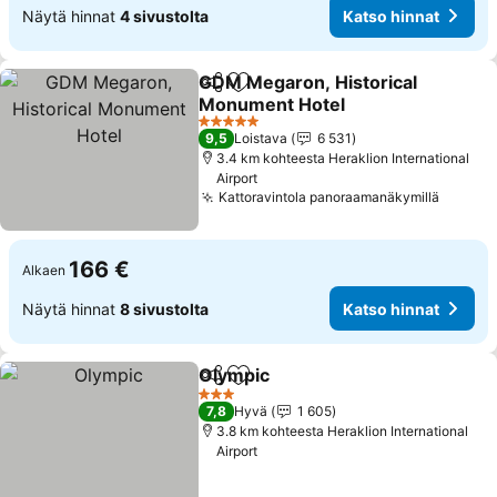
Näytä hinnat
4 sivustolta
Katso hinnat
GDM Megaron, Historical
Jaa
Lisää suosikkeihin
Monument Hotel
5 Tähtiluokitus
9,5
Loistava
6 531
3.4 km kohteesta Heraklion International
Airport
Kattoravintola panoraamanäkymillä
166 €
Alkaen
Näytä hinnat
8 sivustolta
Katso hinnat
Olympic
Jaa
Lisää suosikkeihin
3 Tähtiluokitus
7,8
Hyvä
1 605
3.8 km kohteesta Heraklion International
Airport