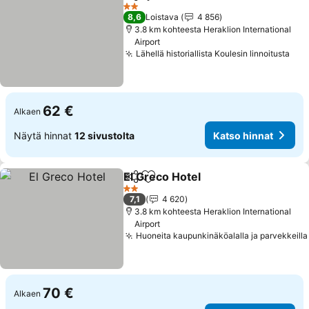
Jaa
Lisää suosikkeihin
2 Tähtiluokitus
8,6
Loistava
4 856
3.8 km kohteesta Heraklion International
Airport
Lähellä historiallista Koulesin linnoitusta
62 €
Alkaen
Näytä hinnat
12 sivustolta
Katso hinnat
El Greco Hotel
Jaa
Lisää suosikkeihin
2 Tähtiluokitus
7,1
4 620
3.8 km kohteesta Heraklion International
Airport
Huoneita kaupunkinäköalalla ja parvekkeilla
70 €
Alkaen