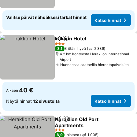
Valitse päivät nähdäksesi tarkat hinnat
Katso hinnat
Iraklion Hotel
Jaa
Lisää suosikkeihin
3 Tähtiluokitus
8,1
Erittäin hyvä
2 839
4.2 km kohteesta Heraklion International
Airport
Huoneessa saatavilla hierontapalveluita
40 €
Alkaen
Näytä hinnat
12 sivustolta
Katso hinnat
Heraklion Old Port
Jaa
Lisää suosikkeihin
Apartments
3 Tähtiluokitus
8,9
Loistava
1 005