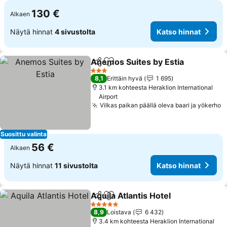
130 €
Alkaen
Näytä hinnat
4 sivustolta
Katso hinnat
Anemos Suites by Estia
Jaa
Lisää suosikkeihin
3 Tähtiluokitus
8,1
Erittäin hyvä
1 695
3.1 km kohteesta Heraklion International
Airport
Vilkas paikan päällä oleva baari ja yökerho
Suosittu valinta
56 €
Alkaen
Näytä hinnat
11 sivustolta
Katso hinnat
Aquila Atlantis Hotel
Jaa
Lisää suosikkeihin
5 Tähtiluokitus
8,9
Loistava
6 432
3.4 km kohteesta Heraklion International