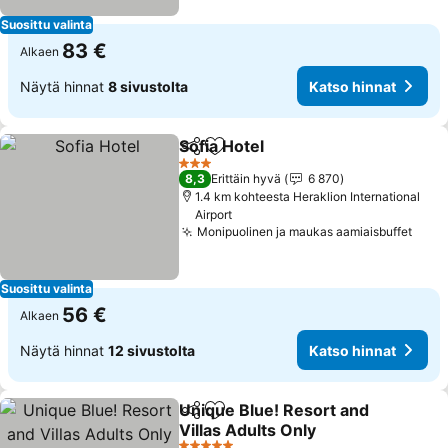
Suosittu valinta
83 €
Alkaen
Näytä hinnat
8 sivustolta
Katso hinnat
Sofia Hotel
Jaa
Lisää suosikkeihin
3 Tähtiluokitus
8,3
Erittäin hyvä
6 870
1.4 km kohteesta Heraklion International
Airport
Monipuolinen ja maukas aamiaisbuffet
Suosittu valinta
56 €
Alkaen
Näytä hinnat
12 sivustolta
Katso hinnat
Unique Blue! Resort and
Jaa
Lisää suosikkeihin
Villas Adults Only