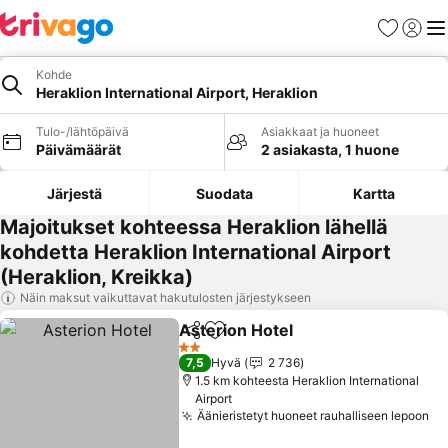
Suosikit
Kirjaud
Val
Kohde
Heraklion International Airport, Heraklion
Tulo-/lähtöpäivä
Asiakkaat ja huoneet
Päivämäärät
2 asiakasta, 1 huone
Järjestä
Suodata
Kartta
Majoitukset kohteessa Heraklion lähellä
kohdetta Heraklion International Airport
(Heraklion, Kreikka)
Näin maksut vaikuttavat hakutulosten järjestykseen
Asterion Hotel
Jaa
Lisää suosikkeihin
2 Tähtiluokitus
7,5
Hyvä
2 736
1.5 km kohteesta Heraklion International
Airport
Äänieristetyt huoneet rauhalliseen lepoon