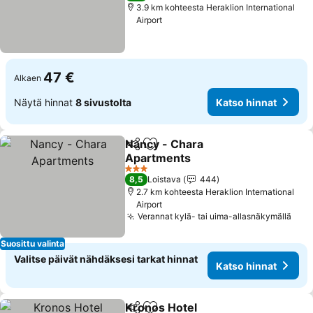
3.9 km kohteesta Heraklion International
Airport
47 €
Alkaen
Näytä hinnat
8 sivustolta
Katso hinnat
Nancy - Chara
Jaa
Lisää suosikkeihin
Apartments
3 Tähtiluokitus
8,5
Loistava
444
2.7 km kohteesta Heraklion International
Airport
Verannat kylä- tai uima-allasnäkymällä
Suosittu valinta
Valitse päivät nähdäksesi tarkat hinnat
Katso hinnat
Kronos Hotel