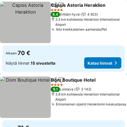
Capsis Astoria Heraklion
Jaa
Lisää suosikkeihin
4 Tähtiluokitus
8,4
Erittäin hyvä
4 923
3.5 km kohteesta Heraklion International
Airport
Aito kreikkalainen aamiaisbuffet
70 €
Alkaen
Näytä hinnat
15 sivustolta
Katso hinnat
Dom Boutique Hotel
Jaa
Lisää suosikkeihin
4 Tähtiluokitus
9,1
Loistava
3 142
3.8 km kohteesta Heraklion International
Airport
Erinomainen sijainti Heraklionin keskustassa