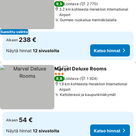
5 Tähtiluokitus
9,5
Loistava
2 770
3.2 km kohteesta Heraklion International
Airport
Gurmee-ruokailua merinäköalalla
Suosittu valinta
238 €
Alkaen
Näytä hinnat
12 sivustolta
Katso hinnat
Marvel Deluxe Rooms
Jaa
Lisää suosikkeihin
3 Tähtiluokitus
8,8
Loistava
1 924
1.9 km kohteesta Heraklion International
Airport
Kattoterassi ja kaupunkinäkymät
54 €
Alkaen
Näytä hinnat
12 sivustolta
Katso hinnat