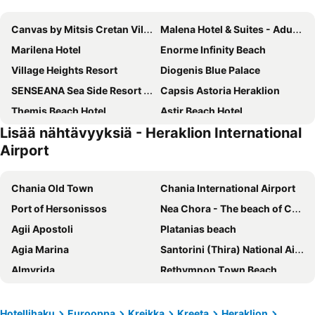
Canvas by Mitsis Cretan Village
Malena Hotel & Suites - Adults Only by Omilos Hotels
Marilena Hotel
Enorme Infinity Beach
Village Heights Resort
Diogenis Blue Palace
SENSEANA Sea Side Resort & Aquadventure
Capsis Astoria Heraklion
Themis Beach Hotel
Astir Beach Hotel
Lisää nähtävyyksiä - Heraklion International
Zeus Hotels Neptuno Beach
Hersonissos Village
Airport
Galaxy Hotel Iraklio
Chrissy's Paradise
Lyttos Mare
Aquila Atlantis Hotel
Chania Old Town
Chania International Airport
Panorama Village Hotel
Sol Marina Beach Crete
Port of Hersonissos
Nea Chora - The beach of Chania
Gouves Bay by Omilos Hotels
Mitsis Royal Mare
Agii Apostoli
Platanias beach
Hotel Anthoula Village
Olive Green Hotel
Agia Marina
Santorini (Thira) National Airport
Vasia Royal Hotel
St. Constantin Hotel
Almyrida
Rethymnon Τown Beach
Atrion Hotel
Petousis Hotel & Suites
Nea Chora - Synoikia
Kreetan viinifestivaali
Knossos Beach Bungalows Suites Resort & Spa
Iraklion Hotel
Chanian satama
Star Beach Water Park
Hotellihaku
Eurooppa
Kreikka
Kreeta
Heraklion
Alexander House Hotel
Kahlua Boutique Hotel-Adults Only