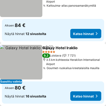
Airport
Kattouima-allas panoraamanäkymillä
84 €
Alkaen
Näytä hinnat
12 sivustolta
Katso hinnat
Galaxy Hotel Iraklio
Jaa
Lisää suosikkeihin
5 Tähtiluokitus
9,2
Loistava
7 721
3.5 km kohteesta Heraklion International
Airport
Gourmet-ruokailua kreetalaisilla mauilla
Suosittu valinta
80 €
Alkaen
Näytä hinnat
16 sivustolta
Katso hinnat