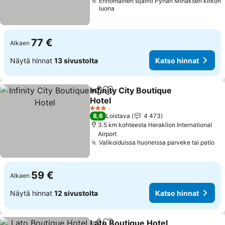
Erinomainen sijainti Pyhän Minaksen kirkon
luona
77 €
Alkaen
Näytä hinnat
13 sivustolta
Katso hinnat
Infinity City Boutique
Jaa
Lisää suosikkeihin
Hotel
3 Tähtiluokitus
8,6
Loistava
4 473
3.5 km kohteesta Heraklion International
Airport
Valikoiduissa huoneissa parveke tai patio
59 €
Alkaen
Näytä hinnat
12 sivustolta
Katso hinnat
Lato Boutique Hotel