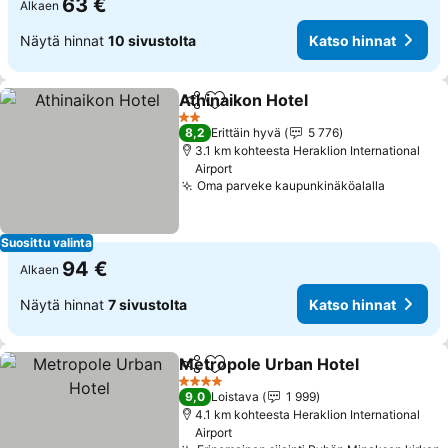
63 €
Alkaen
Näytä hinnat
10 sivustolta
Katso hinnat
Athinaikon Hotel
Jaa
Lisää suosikkeihin
2 Tähtiluokitus
8,2
Erittäin hyvä
5 776
3.1 km kohteesta Heraklion International
Airport
Oma parveke kaupunkinäköalalla
Suosittu valinta
94 €
Alkaen
Näytä hinnat
7 sivustolta
Katso hinnat
Metropole Urban Hotel
Jaa
Lisää suosikkeihin
4 Tähtiluokitus
9,0
Loistava
1 999
4.1 km kohteesta Heraklion International
Airport