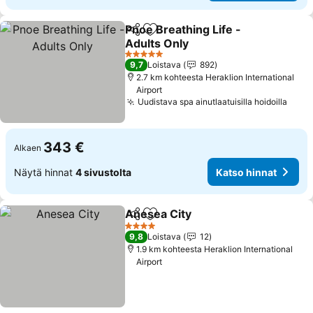
Pnoe Breathing Life -
Jaa
Lisää suosikkeihin
Adults Only
5 Tähtiluokitus
9,7
Loistava
892
2.7 km kohteesta Heraklion International
Airport
Uudistava spa ainutlaatuisilla hoidoilla
343 €
Alkaen
Näytä hinnat
4 sivustolta
Katso hinnat
Anesea City
Jaa
Lisää suosikkeihin
4 Tähtiluokitus
9,8
Loistava
12
1.9 km kohteesta Heraklion International
Airport