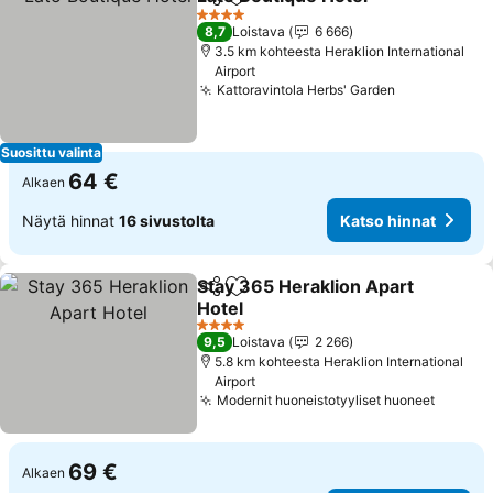
Jaa
Lisää suosikkeihin
4 Tähtiluokitus
8,7
Loistava
6 666
3.5 km kohteesta Heraklion International
Airport
Kattoravintola Herbs' Garden
Suosittu valinta
64 €
Alkaen
Näytä hinnat
16 sivustolta
Katso hinnat
Stay 365 Heraklion Apart
Jaa
Lisää suosikkeihin
Hotel
4 Tähtiluokitus
9,5
Loistava
2 266
5.8 km kohteesta Heraklion International
Airport
Modernit huoneistotyyliset huoneet
69 €
Alkaen