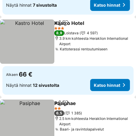
Näytä hinnat
7 sivustolta
Katso hinnat
Kastro Hotel
Jaa
Lisää suosikkeihin
3 Tähtiluokitus
8,9
Loistava
4 597
3.9 km kohteesta Heraklion International
Airport
Kattoterassi rentoutumiseen
66 €
Alkaen
Näytä hinnat
12 sivustolta
Katso hinnat
Pasiphae
Jaa
Lisää suosikkeihin
2 Tähtiluokitus
6,5
1 385
2.5 km kohteesta Heraklion International
Airport
Baari- ja ravintolapalvelut