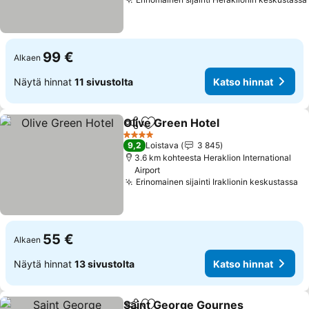
99 €
Alkaen
Näytä hinnat
11 sivustolta
Katso hinnat
Olive Green Hotel
Jaa
Lisää suosikkeihin
4 Tähtiluokitus
9,2
Loistava
3 845
3.6 km kohteesta Heraklion International
Airport
Erinomainen sijainti Iraklionin keskustassa
55 €
Alkaen
Näytä hinnat
13 sivustolta
Katso hinnat
Saint George Gournes