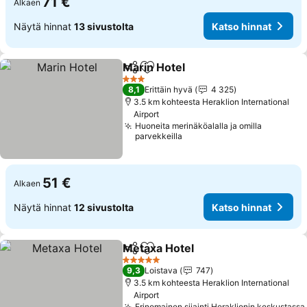
71 €
Alkaen
Näytä hinnat
13 sivustolta
Katso hinnat
Marin Hotel
Jaa
Lisää suosikkeihin
3 Tähtiluokitus
8,1
Erittäin hyvä
4 325
3.5 km kohteesta Heraklion International
Airport
Huoneita merinäköalalla ja omilla
parvekkeilla
51 €
Alkaen
Näytä hinnat
12 sivustolta
Katso hinnat
Metaxa Hotel
Jaa
Lisää suosikkeihin
5 Tähtiluokitus
9,3
Loistava
747
3.5 km kohteesta Heraklion International
Airport
Erinomainen sijainti Heraklionin keskustassa