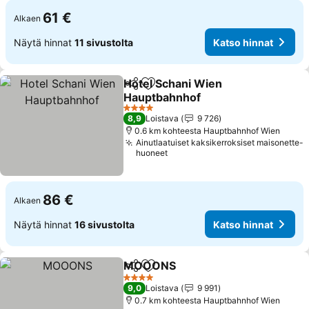
61 €
Alkaen
Näytä hinnat
11 sivustolta
Katso hinnat
Hotel Schani Wien
Jaa
Lisää suosikkeihin
Hauptbahnhof
Katso hinnat
4 Tähtiluokitus
8,9
Loistava
9 726
0.6 km kohteesta Hauptbahnhof Wien
Ainutlaatuiset kaksikerroksiset maisonette-
huoneet
86 €
Alkaen
Näytä hinnat
16 sivustolta
Katso hinnat
MOOONS
Jaa
Lisää suosikkeihin
Katso hinnat
4 Tähtiluokitus
9,0
Loistava
9 991
0.7 km kohteesta Hauptbahnhof Wien