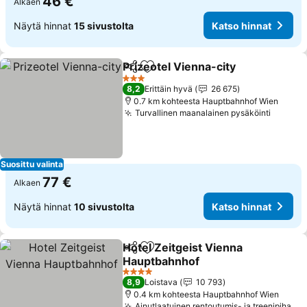
46 €
Alkaen
Näytä hinnat
15 sivustolta
Katso hinnat
Prizeotel Vienna-city
Jaa
Lisää suosikkeihin
Katso
3 Tähtiluokitus
8,2
Erittäin hyvä
26 675
0.7 km kohteesta Hauptbahnhof Wien
Turvallinen maanalainen pysäköinti
Katso 
Suosittu valinta
77 €
Alkaen
Näytä hinnat
10 sivustolta
Katso hinnat
Hotel Zeitgeist Vienna
Jaa
Lisää suosikkeihin
Hauptbahnhof
Katso hinnat
4 Tähtiluokitus
8,9
Loistava
10 793
0.4 km kohteesta Hauptbahnhof Wien
Ainutlaatuinen rentoutumis- ja treenipiha