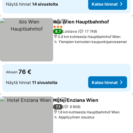
Näytä hinnat
14 sivustolta
Katso hinnat
ibis Wien Hauptbahnhof
Jaa
Lisää suosikkeihin
Ka
3 Tähtiluokitus
8,7
Loistava
17 749
0.6 km kohteesta Hauptbahnhof Wien
Ylempien kerrosten kaupunkipanoraamat
Ka
76 €
Alkaen
Näytä hinnat
11 sivustolta
Katso hinnat
Hotel Enziana Wien
Jaa
Lisää suosikkeihin
Katso 
7,1
9 908
1.8 km kohteesta Hauptbahnhof Wien
Alppityylinen sisustus
Katso hinnat