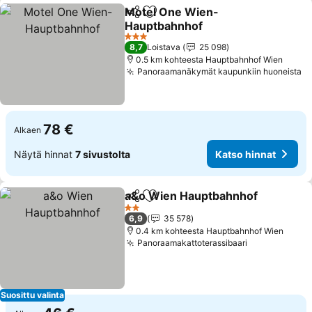
Motel One Wien-
Jaa
Lisää suosikkeihin
Hauptbahnhof
Katso hinnat
3 Tähtiluokitus
8,7
Loistava
25 098
0.5 km kohteesta Hauptbahnhof Wien
Panoraamanäkymät kaupunkiin huoneista
Ka
78 €
Alkaen
Näytä hinnat
7 sivustolta
Katso hinnat
a&o Wien Hauptbahnhof
Jaa
Lisää suosikkeihin
K
2 Tähtiluokitus
6,9
35 578
0.4 km kohteesta Hauptbahnhof Wien
Panoraamakattoterassibaari
Katso hinna
Suosittu valinta