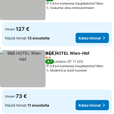
0.8 km kohteesta Hauptbahnhof Wien
Sisäuima-allas rentoutumiseen
Katso hinn
127 €
Alkaen
Näytä hinnat
13 sivustolta
Katso hinnat
B&B HOTEL Wien-Hbf
Jaa
Lisää suosikkeihin
Kats
2 Tähtiluokitus
8,7
Loistava
11 322
0.8 km kohteesta Hauptbahnhof Wien
Modernit ja siistit huoneet
Katso hinnat
73 €
Alkaen
Näytä hinnat
11 sivustolta
Katso hinnat