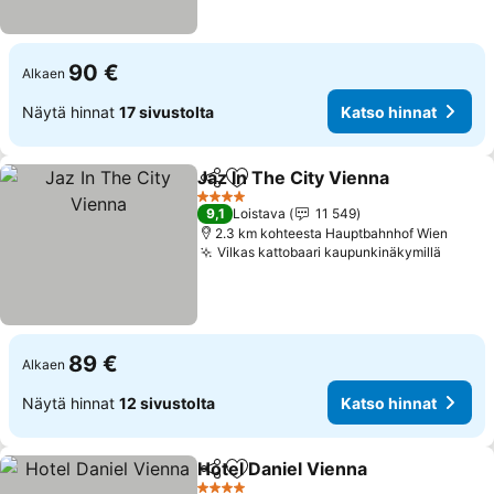
90 €
Alkaen
Näytä hinnat
17 sivustolta
Katso hinnat
Jaz In The City Vienna
Jaa
Lisää suosikkeihin
Kats
4 Tähtiluokitus
9,1
Loistava
11 549
2.3 km kohteesta Hauptbahnhof Wien
Vilkas kattobaari kaupunkinäkymillä
Katso 
89 €
Alkaen
Näytä hinnat
12 sivustolta
Katso hinnat
Hotel Daniel Vienna
Jaa
Lisää suosikkeihin
Katso 