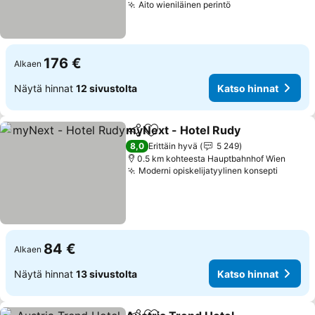
Aito wieniläinen perintö
Katso hinnat
176 €
Alkaen
Näytä hinnat
12 sivustolta
Katso hinnat
myNext - Hotel Rudy
Jaa
Lisää suosikkeihin
Katso
8,0
Erittäin hyvä
5 249
0.5 km kohteesta Hauptbahnhof Wien
Moderni opiskelijatyylinen konsepti
Katso 
84 €
Alkaen
Näytä hinnat
13 sivustolta
Katso hinnat