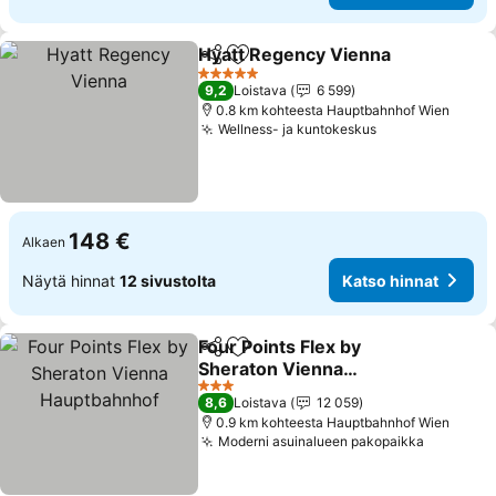
Hyatt Regency Vienna
Jaa
Lisää suosikkeihin
Kats
5 Tähtiluokitus
9,2
Loistava
6 599
0.8 km kohteesta Hauptbahnhof Wien
Wellness- ja kuntokeskus
Katso hinnat
148 €
Alkaen
Näytä hinnat
12 sivustolta
Katso hinnat
Four Points Flex by
Jaa
Lisää suosikkeihin
Sheraton Vienna
Hauptbahnhof
Katso hinnat
3 Tähtiluokitus
8,6
Loistava
12 059
0.9 km kohteesta Hauptbahnhof Wien
Moderni asuinalueen pakopaikka
Katso hi