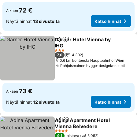
72 €
Alkaen
Näytä hinnat
13 sivustolta
Katso hinnat
Garner Hotel Vienna by
Jaa
Lisää suosikkeihin
IHG
Katso hinnat
3 Tähtiluokitus
7,0
4 392
0.6 km kohteesta Hauptbahnhof Wien
Pohjoismainen hygge-designkonsepti
Katso
73 €
Alkaen
Näytä hinnat
12 sivustolta
Katso hinnat
Adina Apartment Hotel
Jaa
Lisää suosikkeihin
Vienna Belvedere
Katso hinnat
4 Tähtiluokitus
9,1
Loistava
5 052