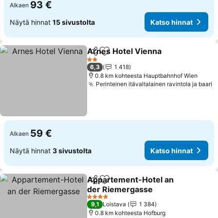
93 €
Alkaen
Näytä hinnat
15 sivustolta
Katso hinnat
Arnes Hotel Vienna
Jaa
Lisää suosikkeihin
Katso 
2 Tähtiluokitus
6,3
1 418
0.8 km kohteesta Hauptbahnhof Wien
Perinteinen itävaltalainen ravintola ja baari
K
59 €
Alkaen
Näytä hinnat
3 sivustolta
Katso hinnat
Appartement-Hotel an
Jaa
Lisää suosikkeihin
der Riemergasse
Katso hinnat
4 Tähtiluokitus
9,1
Loistava
1 384
0.8 km kohteesta Hofburg