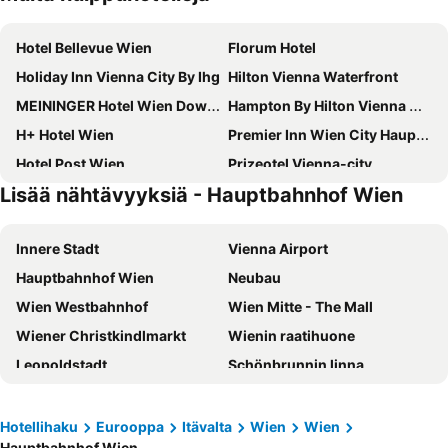
Hotel Bellevue Wien
Florum Hotel
Holiday Inn Vienna City By Ihg
Hilton Vienna Waterfront
MEININGER Hotel Wien Downtown Franz
Hampton By Hilton Vienna City West
H+ Hotel Wien
Premier Inn Wien City Hauptbahnhof
Hotel Post Wien
Prizeotel Vienna-city
Lisää nähtävyyksiä - Hauptbahnhof Wien
Appartement-Hotel an der Riemergasse
Hotel Enziana Wien
Austria Trend Schloss Wilhelminenberg Wien
NH Wien Belvedere
Innere Stadt
Vienna Airport
Melia Vienna
Leonardo Hotel Vienna Hauptbahnhof
Hauptbahnhof Wien
Neubau
Austria Trend Parkhotel Schoenbrunn
Der Wilhelmshof
Wien Westbahnhof
Wien Mitte - The Mall
Hotel Kaiserin Elisabeth
Jaz In The City Vienna
Wiener Christkindlmarkt
Wienin raatihuone
Ruby Lissi Hotel Vienna by IHG
Hilton Vienna Park
Leopoldstadt
Schönbrunnin linna
MOOONS
ibis Wien Mariahilf
Wienin valtionooppera
Wiener Stadthalle
Ibercity Wien Schonbrunn
PLAZA INN Amedia Vienna
Raatihuoneen puisto
Stephansdom
Clarion Hotel Vienna South
JUFA Hotel Wien City
Hotellihaku
Eurooppa
Itävalta
Wien
Wien
Hauptbahnhof Wien