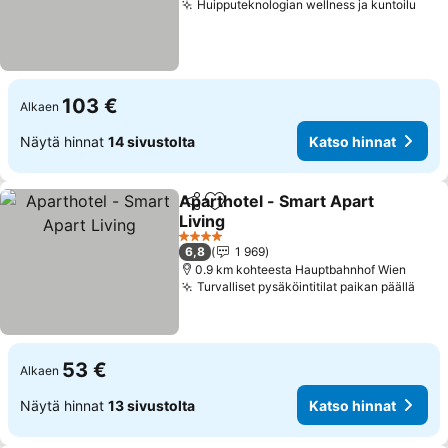
Huipputeknologian wellness ja kuntoilu
Kats
103 €
Alkaen
Näytä hinnat
14 sivustolta
Katso hinnat
Aparthotel - Smart Apart
Jaa
Lisää suosikkeihin
Living
Katso hinnat
4 Tähtiluokitus
6,8
1 969
0.9 km kohteesta Hauptbahnhof Wien
Turvalliset pysäköintitilat paikan päällä
Kats
53 €
Alkaen
Näytä hinnat
13 sivustolta
Katso hinnat