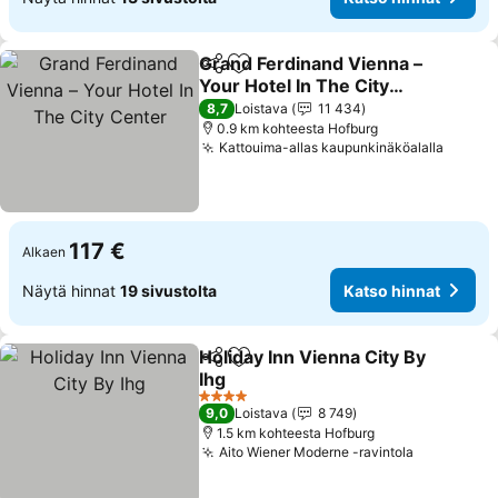
Grand Ferdinand Vienna –
Jaa
Lisää suosikkeihin
Your Hotel In The City
Center
Katso hinnat
8,7
Loistava
11 434
0.9 km kohteesta Hofburg
Kattouima-allas kaupunkinäköalalla
Katso 
117 €
Alkaen
Näytä hinnat
19 sivustolta
Katso hinnat
Holiday Inn Vienna City By
Jaa
Lisää suosikkeihin
Ihg
Katso hinnat
4 Tähtiluokitus
9,0
Loistava
8 749
1.5 km kohteesta Hofburg
Aito Wiener Moderne -ravintola
Katso hin