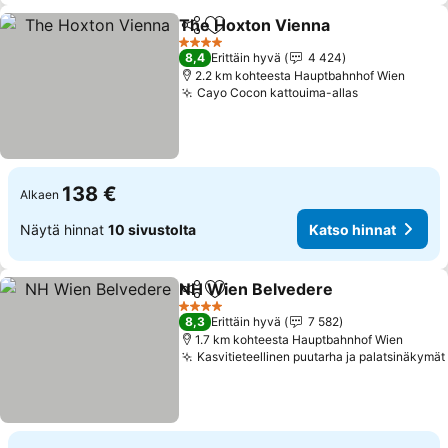
The Hoxton Vienna
Jaa
Lisää suosikkeihin
Katso 
4 Tähtiluokitus
8,4
Erittäin hyvä
4 424
2.2 km kohteesta Hauptbahnhof Wien
Cayo Cocon kattouima-allas
Katso hinna
138 €
Alkaen
Näytä hinnat
10 sivustolta
Katso hinnat
NH Wien Belvedere
Jaa
Lisää suosikkeihin
Katso 
4 Tähtiluokitus
8,3
Erittäin hyvä
7 582
1.7 km kohteesta Hauptbahnhof Wien
Kasvitieteellinen puutarha ja palatsinäkymät