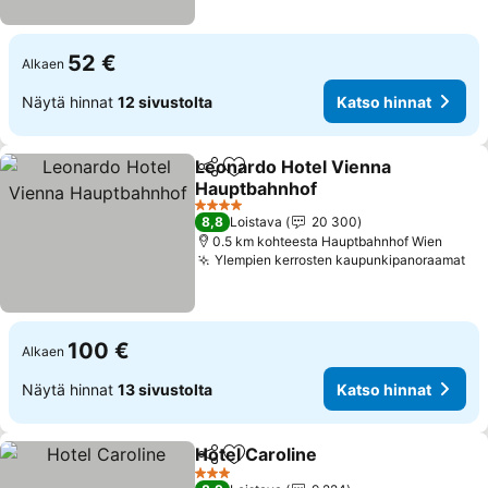
52 €
Alkaen
Näytä hinnat
12 sivustolta
Katso hinnat
Leonardo Hotel Vienna
Jaa
Lisää suosikkeihin
Hauptbahnhof
Katso hinnat
4 Tähtiluokitus
8,8
Loistava
20 300
0.5 km kohteesta Hauptbahnhof Wien
Ylempien kerrosten kaupunkipanoraamat
Ka
100 €
Alkaen
Näytä hinnat
13 sivustolta
Katso hinnat
Hotel Caroline
Jaa
Lisää suosikkeihin
Katso hinna
3 Tähtiluokitus