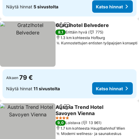
Näytä hinnat
5 sivustolta
Katso hinnat
Gratzlhotel Belvedere
Jaa
Lisää suosikkeihin
Kats
8,1
Erittäin hyvä
775
1.3 km kohteesta Hofburg
Kunnostettujen entisten työpajojen konsepti
79 €
Alkaen
Näytä hinnat
11 sivustolta
Katso hinnat
Austria Trend Hotel
Jaa
Lisää suosikkeihin
Savoyen Vienna
Katso hinnat
4 Tähtiluokitus
9,0
Loistava
13 961
1.7 km kohteesta Hauptbahnhof Wien
Moderni wellness- ja saunakeskus
Katso h