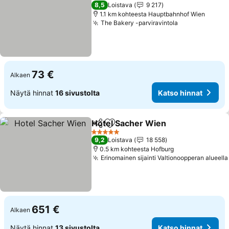
4 Tähtiluokitus
8,5
Loistava
9 217
1.1 km kohteesta Hauptbahnhof Wien
The Bakery -parviravintola
Katso hinnat
73 €
Alkaen
Näytä hinnat
16 sivustolta
Katso hinnat
Hotel Sacher Wien
Jaa
Lisää suosikkeihin
Katso h
5 Tähtiluokitus
9,2
Loistava
18 558
0.5 km kohteesta Hofburg
Erinomainen sijainti Valtionoopperan alueella
651 €
Alkaen
Näytä hinnat
13 sivustolta
Katso hinnat