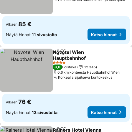
Kat
85 €
Alkaen
Näytä hinnat
11 sivustolta
Katso hinnat
Novotel Wien
Jaa
Lisää suosikkeihin
Hauptbahnhof
Katso hinnat
4 Tähtiluokitus
8,8
Loistava
12 345
0.6 km kohteesta Hauptbahnhof Wien
Korkealla sijaitseva kuntokeskus
Katso hi
76 €
Alkaen
Näytä hinnat
13 sivustolta
Katso hinnat
Rainers Hotel Vienna