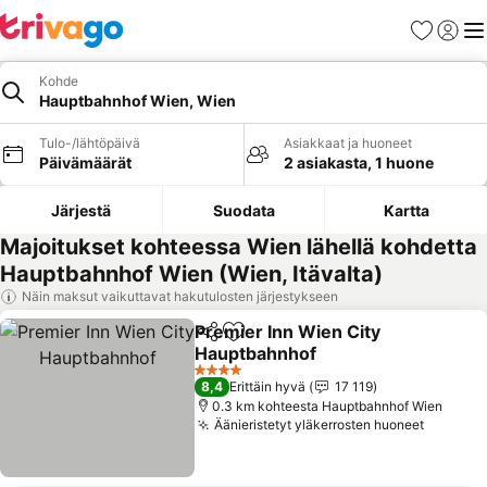
Suosikit
Kirjaud
Val
Kohde
Hauptbahnhof Wien, Wien
Tulo-/lähtöpäivä
Asiakkaat ja huoneet
Päivämäärät
2 asiakasta, 1 huone
Järjestä
Suodata
Kartta
Majoitukset kohteessa Wien lähellä kohdetta
Hauptbahnhof Wien (Wien, Itävalta)
Näin maksut vaikuttavat hakutulosten järjestykseen
Premier Inn Wien City
Jaa
Lisää suosikkeihin
Hauptbahnhof
Katso hinnat
4 Tähtiluokitus
8,4
Erittäin hyvä
17 119
0.3 km kohteesta Hauptbahnhof Wien
Äänieristetyt yläkerrosten huoneet
Katso h