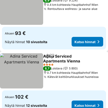
8,9
Loistava
9 224
0.4 km kohteesta Hauptbahnhof Wien
Rentouttava wellness- ja sauna-alue
Katso
93 €
Alkaen
Näytä hinnat
10 sivustolta
Katso hinnat
Adina Serviced
Jaa
Lisää suosikkeihin
Apartments Vienna
Katso hinnat
4 Tähtiluokitus
8,7
Loistava
5 893
0.7 km kohteesta Hauptbahnhof Wien
Kätevät keittiönurkkaukset huoneissa
Katso
102 €
Alkaen
Näytä hinnat
12 sivustolta
Katso hinnat