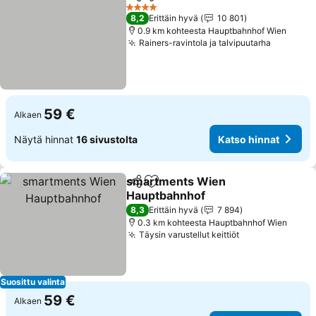
Jaa
Lisää suosikkeihin
Katso
4 Tähtiluokitus
8,2
Erittäin hyvä
10 801
0.9 km kohteesta Hauptbahnhof Wien
Rainers-ravintola ja talvipuutarha
Katso hi
59 €
Alkaen
Näytä hinnat
16 sivustolta
Katso hinnat
smartments Wien
Jaa
Lisää suosikkeihin
Hauptbahnhof
Katso hinnat
8,3
Erittäin hyvä
7 894
0.3 km kohteesta Hauptbahnhof Wien
Täysin varustellut keittiöt
Katso hinnat
Suosittu valinta
59 €
Alkaen