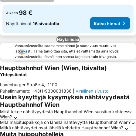
98 €
Alkaen
Näytä hinnat
16 sivustolta
Katso hinnat
Näytä lisää
Varaussivustoilta saamamme hinnat ja saatavuus muuttuvat
jatkuvasti. Tämä tarkoittaa sitä, että et välttämättä aina löydä
varaussivustolta täsmälleen samaa tarjousta kuin trivagosta.
Hauptbahnhof Wien (Wien, Itävalta)
Yhteystiedot
Laxenburger Straße 4
,
1100
,
Puhelinnumero
:
+43(1)9300031836
|
Virallinen sivusto
Usein kysyttyjä kysymyksiä nähtävyydestä
Hauptbahnhof Wien
Mikä tekee nähtävyydestä Hauptbahnhof Wien suositun kohteessa
Wien?
Mitä majoituspaikkoja on lähellä nähtävyyttä Hauptbahnhof Wien?
Mitkä nähtävyydet ovat lähellä kohdetta Hauptbahnhof Wien?
Muita huippuhotelleja