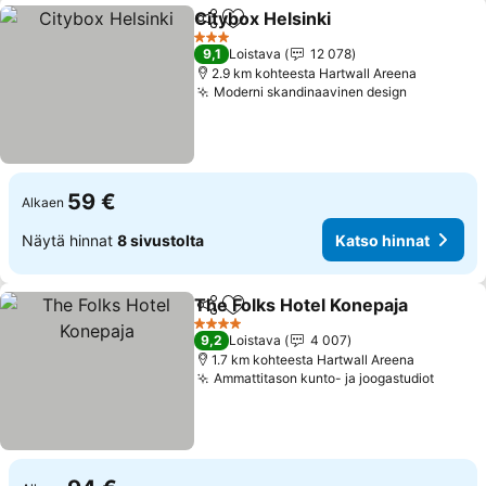
Citybox Helsinki
Jaa
Lisää suosikkeihin
Katso hinn
3 Tähtiluokitus
9,1
Loistava
12 078
2.9 km kohteesta Hartwall Areena
Moderni skandinaavinen design
Katso hin
59 €
Alkaen
Näytä hinnat
8 sivustolta
Katso hinnat
The Folks Hotel Konepaja
Jaa
Lisää suosikkeihin
K
4 Tähtiluokitus
9,2
Loistava
4 007
1.7 km kohteesta Hartwall Areena
Ammattitason kunto- ja joogastudiot
Katso 