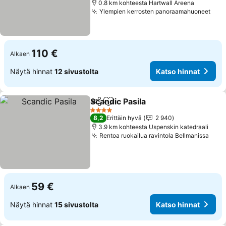
0.8 km kohteesta Hartwall Areena
Ylempien kerrosten panoraamahuoneet
Kats
110 €
Alkaen
Näytä hinnat
12 sivustolta
Katso hinnat
Scandic Pasila
Jaa
Lisää suosikkeihin
Katso hinnat
4 Tähtiluokitus
8,2
Erittäin hyvä
2 940
3.9 km kohteesta Uspenskin katedraali
Rentoa ruokailua ravintola Bellmanissa
Kats
59 €
Alkaen
Näytä hinnat
15 sivustolta
Katso hinnat