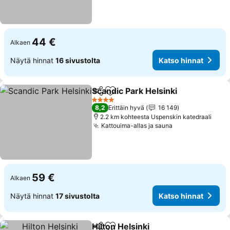
44 €
Alkaen
Näytä hinnat
16 sivustolta
Katso hinnat
Scandic Park Helsinki
Jaa
Lisää suosikkeihin
Katso
4 Tähtiluokitus
8,2
Erittäin hyvä
16 149
2.2 km kohteesta Uspenskin katedraali
Kattouima-allas ja sauna
Katso hinnat
59 €
Alkaen
Näytä hinnat
17 sivustolta
Katso hinnat
Hilton Helsinki