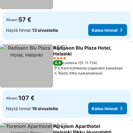
57 €
Alkaen
Näytä hinnat
13 sivustolta
Katso hinnat
Radisson Blu Plaza Hotel,
Jaa
Lisää suosikkeihin
Helsinki
Katso hinnat
4 Tähtiluokitus
8,6
Loistava
11 724
0.9 km kohteesta Uspenskin katedraali
Bistro Vilho ruokailuterassi
Katso hinnat
107 €
Alkaen
Näytä hinnat
16 sivustolta
Katso hinnat
Forenom Aparthotel
Jaa
Lisää suosikkeihin
Helsinki Pikku Huopalahti