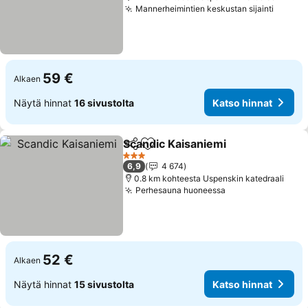
Mannerheimintien keskustan sijainti
Katso 
59 €
Alkaen
Näytä hinnat
16 sivustolta
Katso hinnat
Scandic Kaisaniemi
Jaa
Lisää suosikkeihin
Katso h
3 Tähtiluokitus
6,9
4 674
0.8 km kohteesta Uspenskin katedraali
Perhesauna huoneessa
Katso hinnat
52 €
Alkaen
Näytä hinnat
15 sivustolta
Katso hinnat