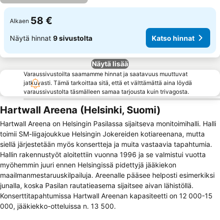
58 €
Alkaen
Näytä hinnat
9 sivustolta
Katso hinnat
Näytä lisää
Varaussivustoilta saamamme hinnat ja saatavuus muuttuvat
jatkuvasti. Tämä tarkoittaa sitä, että et välttämättä aina löydä
varaussivustolta täsmälleen samaa tarjousta kuin trivagosta.
Hartwall Areena (Helsinki, Suomi)
Hartwall Areena on Helsingin Pasilassa sijaitseva monitoimihalli. Halli
toimii SM-liigajoukkue Helsingin Jokereiden kotiareenana, mutta
siellä järjestetään myös konsertteja ja muita vastaavia tapahtumia.
Hallin rakennustyöt aloitettiin vuonna 1996 ja se valmistui vuotta
myöhemmin juuri ennen Helsingissä pidettyjä jääkiekon
maailmanmestaruuskilpailuja. Areenalle pääsee helposti esimerkiksi
junalla, koska Pasilan rautatieasema sijaitsee aivan lähistöllä.
Konserttitapahtumissa Hartwall Areenan kapasiteetti on 12 000-15
000, jääkiekko-otteluissa n. 13 500.