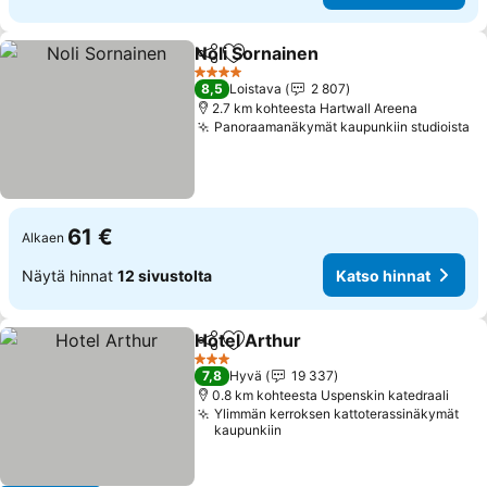
Noli Sornainen
Jaa
Lisää suosikkeihin
Katso hinna
4 Tähtiluokitus
8,5
Loistava
2 807
2.7 km kohteesta Hartwall Areena
Panoraamanäkymät kaupunkiin studioista
Ka
61 €
Alkaen
Näytä hinnat
12 sivustolta
Katso hinnat
Hotel Arthur
Jaa
Lisää suosikkeihin
Katso hinnat
3 Tähtiluokitus
7,8
Hyvä
19 337
0.8 km kohteesta Uspenskin katedraali
Ylimmän kerroksen kattoterassinäkymät
kaupunkiin