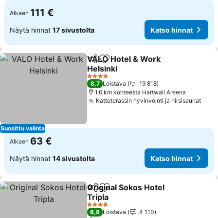
111 €
Alkaen
Näytä hinnat
17 sivustolta
Katso hinnat
VALO Hotel & Work
Jaa
Lisää suosikkeihin
Helsinki
Katso hinnat
4 Tähtiluokitus
8,7
Loistava
19 818
1.6 km kohteesta Hartwall Areena
Kattoterassin hyvinvointi ja hirsisaunat
Kats
Suosittu valinta
63 €
Alkaen
Näytä hinnat
14 sivustolta
Katso hinnat
Original Sokos Hotel
Jaa
Lisää suosikkeihin
Tripla
Katso hinnat
4 Tähtiluokitus
8,8
Loistava
4 110