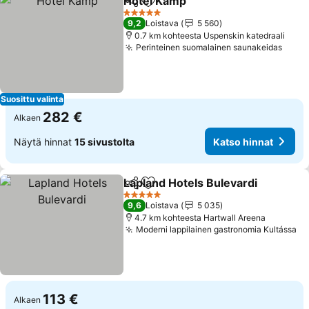
Hotel Kämp
Jaa
Lisää suosikkeihin
Katso hinnat
5 Tähtiluokitus
9,2
Loistava
5 560
0.7 km kohteesta Uspenskin katedraali
Perinteinen suomalainen saunakeidas
Katso
Suosittu valinta
282 €
Alkaen
Näytä hinnat
15 sivustolta
Katso hinnat
Lapland Hotels Bulevardi
Jaa
Lisää suosikkeihin
K
5 Tähtiluokitus
9,6
Loistava
5 035
4.7 km kohteesta Hartwall Areena
Moderni lappilainen gastronomia Kultássa
Ka
113 €
Alkaen