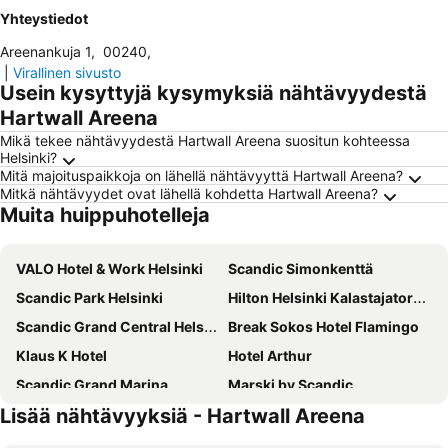
Yhteystiedot
Areenankuja 1
,
00240
,
|
Virallinen sivusto
Usein kysyttyjä kysymyksiä nähtävyydestä
Hartwall Areena
Mikä tekee nähtävyydestä Hartwall Areena suositun kohteessa
Helsinki?
Mitä majoituspaikkoja on lähellä nähtävyyttä Hartwall Areena?
Mitkä nähtävyydet ovat lähellä kohdetta Hartwall Areena?
Muita huippuhotelleja
VALO Hotel & Work Helsinki
Scandic Simonkenttä
Scandic Park Helsinki
Hilton Helsinki Kalastajatorppa
Scandic Grand Central Helsinki
Break Sokos Hotel Flamingo
Klaus K Hotel
Hotel Arthur
Scandic Grand Marina
Marski by Scandic
Lisää nähtävyyksiä - Hartwall Areena
Clarion Hotel Helsinki
Scandic Helsinki Aviapolis
Radisson Blu Seaside Hotel, Helsinki
Scandic Helsinki Aviacongress