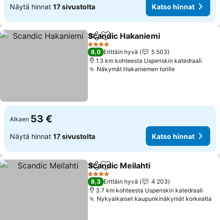
Näytä hinnat
17 sivustolta
Katso hinnat
Scandic Hakaniemi
Jaa
Lisää suosikkeihin
Katso h
4 Tähtiluokitus
8,0
Erittäin hyvä
5 503
1.3 km kohteesta Uspenskin katedraali
Näkymät Hakaniemen torille
Katso hinna
53 €
Alkaen
Näytä hinnat
17 sivustolta
Katso hinnat
Scandic Meilahti
Jaa
Lisää suosikkeihin
Katso hinn
4 Tähtiluokitus
8,3
Erittäin hyvä
4 203
3.7 km kohteesta Uspenskin katedraali
Nykyaikaiset kaupunkinäkymät korkealta
Ka