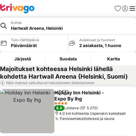
Suosikit
Kirjaud
Val
Kohde
Hartwall Areena, Helsinki
Tulo-/lähtöpäivä
Asiakkaat ja huoneet
Päivämäärät
2 asiakasta, 1 huone
Järjestä
Suodata
Kartta
Majoitukset kohteessa Helsinki lähellä
kohdetta Hartwall Areena (Helsinki, Suomi)
Näin maksut vaikuttavat hakutulosten järjestykseen
Holiday Inn Helsinki -
Jaa
Lisää suosikkeihin
Expo By Ihg
Katso hinnat
4 Tähtiluokitus
8,8
Loistava
5 270
4.0 km kohteesta Uspenskin katedraali
Panoraamakattoterassi ja sauna
Katso hin