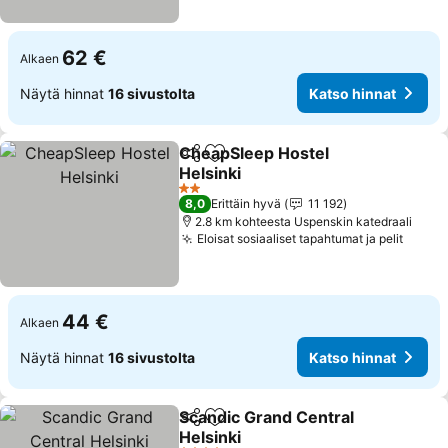
62 €
Alkaen
Näytä hinnat
16 sivustolta
Katso hinnat
CheapSleep Hostel
Jaa
Lisää suosikkeihin
Helsinki
Katso hinnat
2 Tähtiluokitus
8,0
Erittäin hyvä
11 192
2.8 km kohteesta Uspenskin katedraali
Eloisat sosiaaliset tapahtumat ja pelit
Katso
44 €
Alkaen
Näytä hinnat
16 sivustolta
Katso hinnat
Scandic Grand Central
Jaa
Lisää suosikkeihin
Helsinki