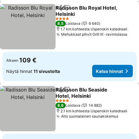
Radisson Blu Royal Hotel,
Jaa
Lisää suosikkeihin
Helsinki
Katso hinnat
4 Tähtiluokitus
8,5
Loistava
6 640
1.7 km kohteesta Uspenskin katedraali
Mehukkaat pihvit Grill It! -ravintolassa
Kats
109 €
Alkaen
Näytä hinnat
11 sivustolta
Katso hinnat
Radisson Blu Seaside
Jaa
Lisää suosikkeihin
Hotel, Helsinki
Katso hinnat
4 Tähtiluokitus
8,6
Loistava
14 882
2.1 km kohteesta Uspenskin katedraali
Aito suomalainen saunakokemus
Katso hi