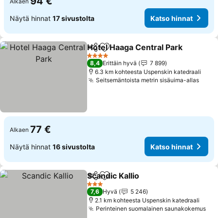
94 €
Alkaen
Näytä hinnat
17 sivustolta
Katso hinnat
Hotel Haaga Central Park
Jaa
Lisää suosikkeihin
K
4 Tähtiluokitus
8,4
Erittäin hyvä
7 899
6.3 km kohteesta Uspenskin katedraali
Seitsemäntoista metrin sisäuima-allas
Katso
77 €
Alkaen
Näytä hinnat
16 sivustolta
Katso hinnat
Scandic Kallio
Jaa
Lisää suosikkeihin
Katso hinnat
3 Tähtiluokitus
7,6
Hyvä
5 246
2.1 km kohteesta Uspenskin katedraali
Perinteinen suomalainen saunakokemus
Kat