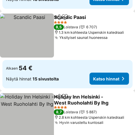
Scandic Paasi
Jaa
Lisää suosikkeihin
Katso hinnat
4 Tähtiluokitus
8,5
Loistava
6 707
1.3 km kohteesta Uspenskin katedraali
Yksityiset saunat huoneessa
Katso hinna
54 €
Alkaen
Näytä hinnat
15 sivustolta
Katso hinnat
Holiday Inn Helsinki -
Jaa
Lisää suosikkeihin
West Ruoholahti By Ihg
Katso hinnat
4 Tähtiluokitus
8,7
Loistava
5 887
2.8 km kohteesta Uspenskin katedraali
Hyvin varusteltu kuntosali
Katso hinnat