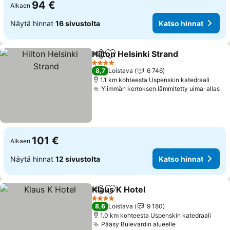
94 €
Alkaen
Näytä hinnat
16 sivustolta
Katso hinnat
Hilton Helsinki Strand
Jaa
Lisää suosikkeihin
Kats
4 Tähtiluokitus
8,7
Loistava
6 746
1.1 km kohteesta Uspenskin katedraali
Ylimmän kerroksen lämmitetty uima-allas
Ka
101 €
Alkaen
Näytä hinnat
12 sivustolta
Katso hinnat
Klaus K Hotel
Jaa
Lisää suosikkeihin
Katso hinnat
4 Tähtiluokitus
8,6
Loistava
9 180
1.0 km kohteesta Uspenskin katedraali
Pääsy Bulevardin alueelle
Katso hinnat