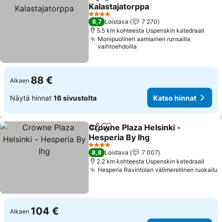
Jaa
Lisää suosikkeihin
Kalastajatorppa
Katso hinnat
4 Tähtiluokitus
8,7
Loistava
7 270
5.5 km kohteesta Uspenskin katedraali
Monipuolinen aamiainen runsailla
vaihtoehdoilla
88 €
Alkaen
Näytä hinnat
16 sivustolta
Katso hinnat
Crowne Plaza Helsinki -
Jaa
Lisää suosikkeihin
Hesperia By Ihg
Katso hinnat
4 Tähtiluokitus
8,8
Loistava
7 007
2.2 km kohteesta Uspenskin katedraali
Hesperia Ravintolan välimerellinen ruokailu
K
104 €
Alkaen