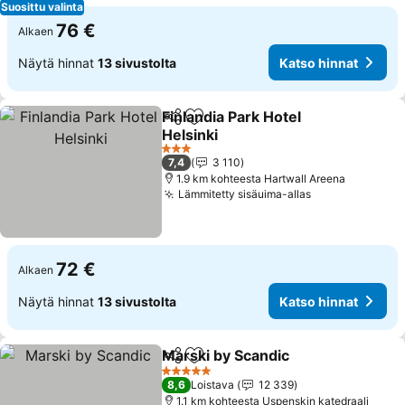
Suosittu valinta
76 €
Alkaen
Näytä hinnat
13 sivustolta
Katso hinnat
Finlandia Park Hotel
Jaa
Lisää suosikkeihin
Helsinki
Katso hinnat
3 Tähtiluokitus
7,4
3 110
1.9 km kohteesta Hartwall Areena
Lämmitetty sisäuima-allas
Katso hinnat
72 €
Alkaen
Näytä hinnat
13 sivustolta
Katso hinnat
Marski by Scandic
Jaa
Lisää suosikkeihin
Katso hi
5 Tähtiluokitus
8,6
Loistava
12 339
1.1 km kohteesta Uspenskin katedraali