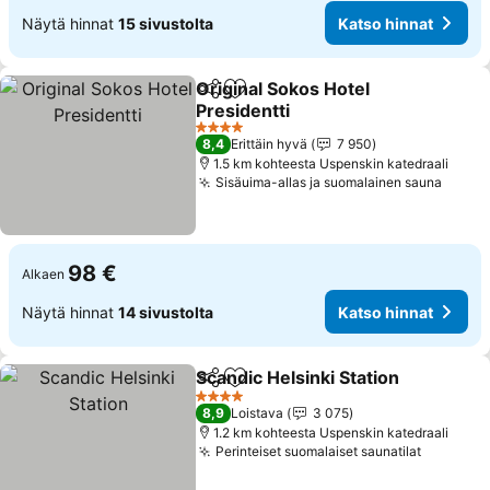
Näytä hinnat
15 sivustolta
Katso hinnat
Original Sokos Hotel
Jaa
Lisää suosikkeihin
Presidentti
Katso hinnat
4 Tähtiluokitus
8,4
Erittäin hyvä
7 950
1.5 km kohteesta Uspenskin katedraali
Sisäuima-allas ja suomalainen sauna
Katso
98 €
Alkaen
Näytä hinnat
14 sivustolta
Katso hinnat
Scandic Helsinki Station
Jaa
Lisää suosikkeihin
Ka
4 Tähtiluokitus
8,9
Loistava
3 075
1.2 km kohteesta Uspenskin katedraali
Perinteiset suomalaiset saunatilat
Katso hi