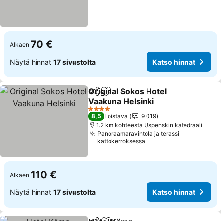
70 €
Alkaen
Näytä hinnat
17 sivustolta
Katso hinnat
Original Sokos Hotel
Jaa
Lisää suosikkeihin
Vaakuna Helsinki
Katso hinnat
4 Tähtiluokitus
8,5
Loistava
9 019
1.2 km kohteesta Uspenskin katedraali
Panoraamaravintola ja terassi
kattokerroksessa
110 €
Alkaen
Näytä hinnat
17 sivustolta
Katso hinnat