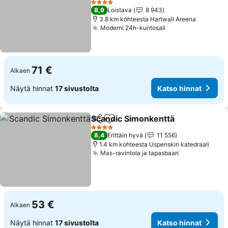
Katso hinnat
4 Tähtiluokitus
8,9
Loistava
8 943
3.8 km kohteesta Hartwall Areena
Moderni 24h-kuntosali
Katso hinnat
71 €
Alkaen
Näytä hinnat
17 sivustolta
Katso hinnat
Scandic Simonkenttä
Jaa
Lisää suosikkeihin
Katso
4 Tähtiluokitus
8,4
Erittäin hyvä
11 556
1.4 km kohteesta Uspenskin katedraali
Mas-ravintola ja tapasbaari
Katso hinnat
53 €
Alkaen
Näytä hinnat
17 sivustolta
Katso hinnat