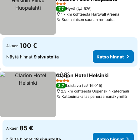
Katso hinnat
3 Tähtiluokitus
7,7
Hyvä
526
1.7 km kohteesta Hartwall Areena
Suomalaisen saunan rentoutus
Katso hinn
100 €
Alkaen
Näytä hinnat
9 sivustolta
Katso hinnat
Clarion Hotel Helsinki
Jaa
Lisää suosikkeihin
Kats
4 Tähtiluokitus
8,7
Loistava
16 015
2.3 km kohteesta Uspenskin katedraali
Kattouima-allas panoraamanäkymillä
Katso
85 €
Alkaen
Näytä hinnat
18 sivustolta
Katso hinnat