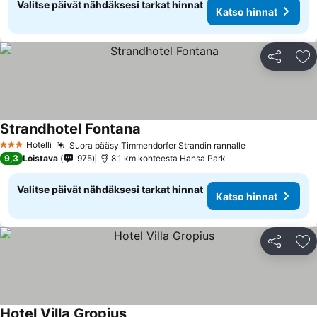
Valitse päivät nähdäksesi tarkat hinnat
Katso hinnat
Jaa
Li
Strandhotel Fontana
Hotelli
Suora pääsy Timmendorfer Strandin rannalle
3 Tähtiluokitus
9,3
Loistava
975
8.1 km kohteesta Hansa Park
Valitse päivät nähdäksesi tarkat hinnat
Katso hinnat
Jaa
Li
Hotel Villa Gropius