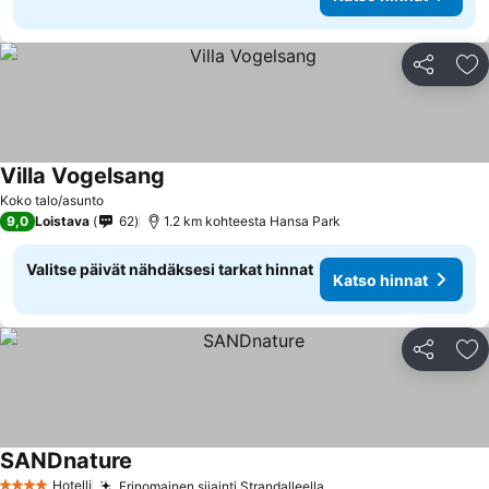
Jaa
Li
Villa Vogelsang
Koko talo/asunto
9,0
Loistava
62
1.2 km kohteesta Hansa Park
Valitse päivät nähdäksesi tarkat hinnat
Katso hinnat
Jaa
Li
SANDnature
Hotelli
Erinomainen sijainti Strandalleella