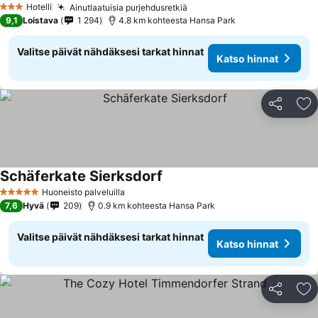
Hotelli
Ainutlaatuisia purjehdusretkiä
3 Tähtiluokitus
9,1
Loistava
1 294
4.8 km kohteesta Hansa Park
Valitse päivät nähdäksesi tarkat hinnat
Katso hinnat
Jaa
Li
Schäferkate Sierksdorf
Huoneisto palveluilla
5 Tähtiluokitus
7,6
Hyvä
209
0.9 km kohteesta Hansa Park
Valitse päivät nähdäksesi tarkat hinnat
Katso hinnat
Jaa
Li