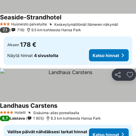
Seaside-Strandhotel
Huoneisto palveluilla
Keskeytymättömät Itämeren näkymät
3 Tähtiluokitus
7,1
716
9.5 km kohteesta Hansa Park
178 €
Alkaen
Näytä hinnat
4 sivustolta
Katso hinnat
Jaa
Li
Landhaus Carstens
Hotelli
Sisäuima-allas porealtaalla
4 Tähtiluokitus
8,7
Loistava
1 605
8.3 km kohteesta Hansa Park
Valitse päivät nähdäksesi tarkat hinnat
Katso hinnat