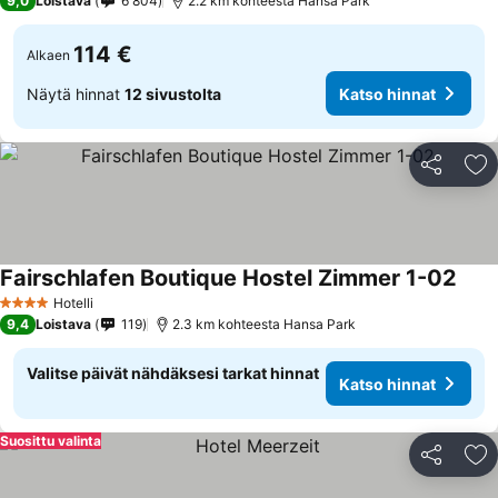
9,0
Loistava
6 804
2.2 km kohteesta Hansa Park
114 €
Alkaen
Näytä hinnat
12 sivustolta
Katso hinnat
Jaa
Li
Fairschlafen Boutique Hostel Zimmer 1-02
Hotelli
4 Tähtiluokitus
9,4
Loistava
119
2.3 km kohteesta Hansa Park
Valitse päivät nähdäksesi tarkat hinnat
Katso hinnat
Suosittu valinta
Jaa
Li