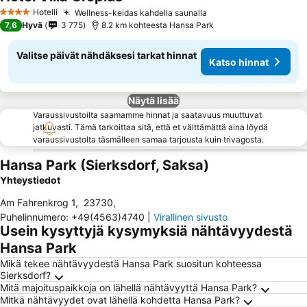
Hotelli
Wellness-keidas kahdella saunalla
4 Tähtiluokitus
7,6
Hyvä
3 775
8.2 km kohteesta Hansa Park
Valitse päivät nähdäksesi tarkat hinnat
Katso hinnat
Näytä lisää
Varaussivustoilta saamamme hinnat ja saatavuus muuttuvat
jatkuvasti. Tämä tarkoittaa sitä, että et välttämättä aina löydä
varaussivustolta täsmälleen samaa tarjousta kuin trivagosta.
Hansa Park (Sierksdorf, Saksa)
Yhteystiedot
Am Fahrenkrog 1
,
23730
,
Puhelinnumero
:
+49(4563)4740
|
Virallinen sivusto
Usein kysyttyjä kysymyksiä nähtävyydestä
Hansa Park
Mikä tekee nähtävyydestä Hansa Park suositun kohteessa
Sierksdorf?
Mitä majoituspaikkoja on lähellä nähtävyyttä Hansa Park?
Mitkä nähtävyydet ovat lähellä kohdetta Hansa Park?