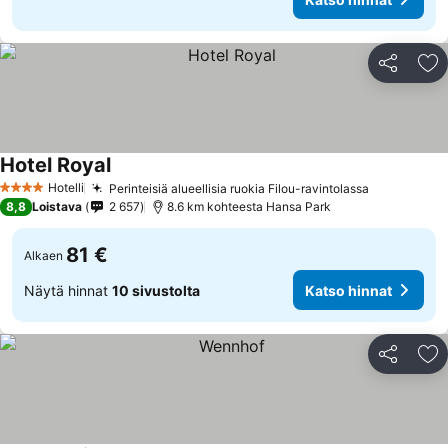
Jaa
Li
Hotel Royal
Hotelli
Perinteisiä alueellisia ruokia Filou-ravintolassa
4 Tähtiluokitus
8,8
Loistava
2 657
8.6 km kohteesta Hansa Park
81 €
Alkaen
Näytä hinnat
10 sivustolta
Katso hinnat
Jaa
Li