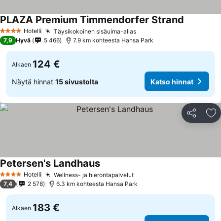
PLAZA Premium Timmendorfer Strand
Hotelli
Täysikokoinen sisäuima-allas
4 Tähtiluokitus
7,9
Hyvä
5 466
7.9 km kohteesta Hansa Park
124 €
Alkaen
Näytä hinnat
15 sivustolta
Katso hinnat
Jaa
Li
Petersen's Landhaus
Hotelli
Wellness- ja hierontapalvelut
4 Tähtiluokitus
7,4
2 578
6.3 km kohteesta Hansa Park
183 €
Alkaen