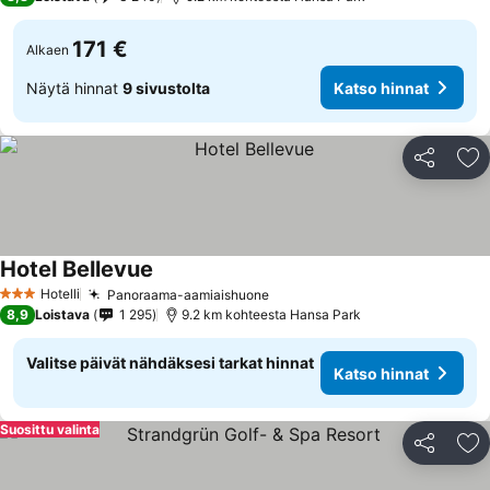
171 €
Alkaen
Näytä hinnat
9 sivustolta
Katso hinnat
Jaa
Li
Hotel Bellevue
Hotelli
Panoraama-aamiaishuone
3 Tähtiluokitus
8,9
Loistava
1 295
9.2 km kohteesta Hansa Park
Valitse päivät nähdäksesi tarkat hinnat
Katso hinnat
Suosittu valinta
Jaa
Li