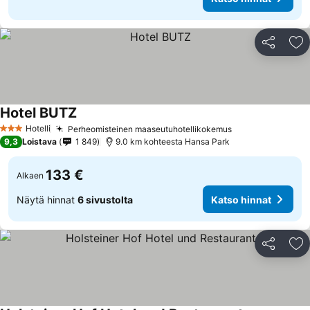
Jaa
Li
Hotel BUTZ
Hotelli
Perheomisteinen maaseutuhotellikokemus
3 Tähtiluokitus
9,3
Loistava
1 849
9.0 km kohteesta Hansa Park
133 €
Alkaen
Näytä hinnat
6 sivustolta
Katso hinnat
Jaa
Li