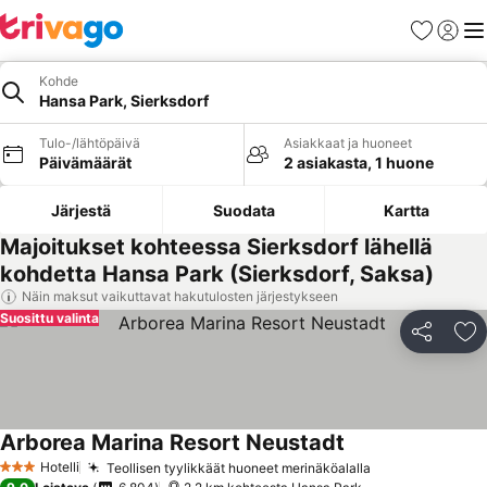
Suosikit
Kirjaud
Val
Kohde
Hansa Park, Sierksdorf
Tulo-/lähtöpäivä
Asiakkaat ja huoneet
Päivämäärät
2 asiakasta, 1 huone
Järjestä
Suodata
Kartta
Majoitukset kohteessa Sierksdorf lähellä
kohdetta Hansa Park (Sierksdorf, Saksa)
Näin maksut vaikuttavat hakutulosten järjestykseen
Suosittu valinta
Jaa
Li
Arborea Marina Resort Neustadt
Hotelli
Teollisen tyylikkäät huoneet merinäköalalla
3 Tähtiluokitus