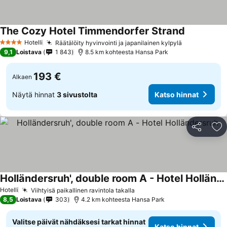
The Cozy Hotel Timmendorfer Strand
Hotelli
Räätälöity hyvinvointi ja japanilainen kylpylä
4 Tähtiluokitus
9,1
Loistava
1 843
8.5 km kohteesta Hansa Park
193 €
Alkaen
Näytä hinnat
3 sivustolta
Katso hinnat
Jaa
Li
Holländersruh', double room A - Hotel Holländersruh
Hotelli
Viihtyisä paikallinen ravintola takalla
8,5
Loistava
303
4.2 km kohteesta Hansa Park
Valitse päivät nähdäksesi tarkat hinnat
Katso hinnat