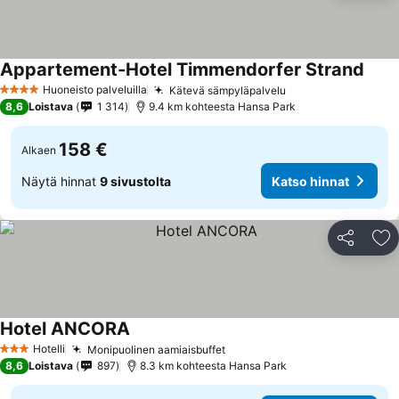
Appartement-Hotel Timmendorfer Strand
Huoneisto palveluilla
Kätevä sämpyläpalvelu
4 Tähtiluokitus
8,6
Loistava
1 314
9.4 km kohteesta Hansa Park
158 €
Alkaen
Näytä hinnat
9 sivustolta
Katso hinnat
Jaa
Li
Hotel ANCORA
Hotelli
Monipuolinen aamiaisbuffet
3 Tähtiluokitus
8,6
Loistava
897
8.3 km kohteesta Hansa Park