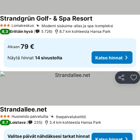
Strandgrün Golf- & Spa Resort
Lomakeskus
Moderni sisäuima-allas ja spa-kompleksi
3 Tähtiluokitus
8,3
Erittäin hyvä
5 726
8.7 km kohteesta Hansa Park
79 €
Alkaen
Näytä hinnat
14 sivustolta
Katso hinnat
Jaa
Li
Strandallee.net
Huoneisto palveluilla
Itsepalvelukeittiö
3 Tähtiluokitus
8,7
Loistava
235
3.4 km kohteesta Hansa Park
Valitse päivät nähdäksesi tarkat hinnat
Katso hinnat