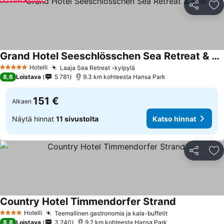
Jaa
Li
Grand Hotel Seeschlösschen Sea Retreat & SPA
Hotelli
Laaja Sea Retreat -kylpylä
5 Tähtiluokitus
8,6
Loistava
5 781
9.3 km kohteesta Hansa Park
151 €
Alkaen
Näytä hinnat
11 sivustolta
Katso hinnat
Jaa
Li
Country Hotel Timmendorfer Strand
Hotelli
Teemallinen gastronomia ja kala-buffetit
4 Tähtiluokitus
8,8
Loistava
3 240
9.2 km kohteesta Hansa Park