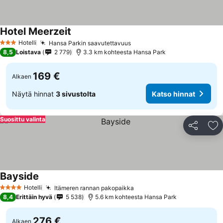
Hotel Meerzeit
Hotelli
Hansa Parkin saavutettavuus
3 Tähtiluokitus
8,5
Loistava
2 779
3.3 km kohteesta Hansa Park
169 €
Alkaen
Näytä hinnat
3 sivustolta
Katso hinnat
Suosittu valinta
Jaa
Li
Bayside
Hotelli
Itämeren rannan pakopaikka
4 Tähtiluokitus
8,4
Erittäin hyvä
5 538
5.6 km kohteesta Hansa Park
276 €
Alkaen