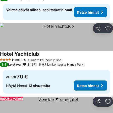
Valitse päivät nähdäksesi tarkat hinnat
Katso hinnat
Jaa
Li
Hotel Yachtclub
Hotelli
AuraVita kauneus ja spa
4 Tähtiluokitus
8,8
Loistava
3 167
9.7 km kohteesta Hansa Park
70 €
Alkaen
Näytä hinnat
13 sivustolta
Katso hinnat
Suosittu valinta
Jaa
Li