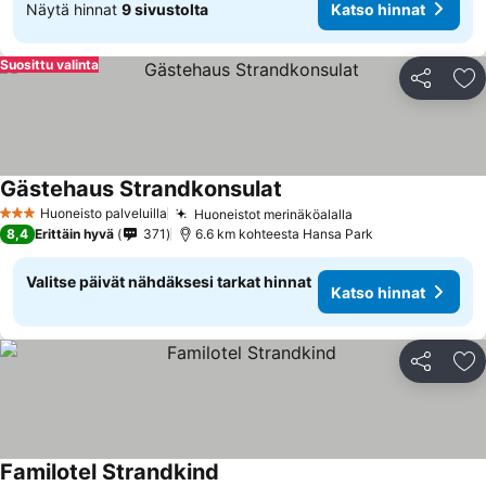
Näytä hinnat
9 sivustolta
Katso hinnat
Suosittu valinta
Jaa
Li
Gästehaus Strandkonsulat
Huoneisto palveluilla
Huoneistot merinäköalalla
3 Tähtiluokitus
8,4
Erittäin hyvä
371
6.6 km kohteesta Hansa Park
Valitse päivät nähdäksesi tarkat hinnat
Katso hinnat
Jaa
Li
Familotel Strandkind