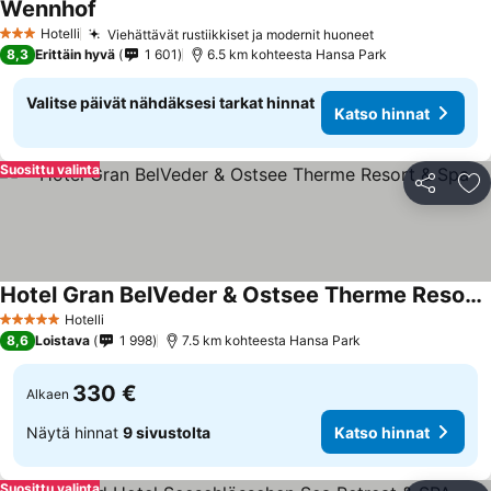
Wennhof
Hotelli
Viehättävät rustiikkiset ja modernit huoneet
3 Tähtiluokitus
8,3
Erittäin hyvä
1 601
6.5 km kohteesta Hansa Park
Valitse päivät nähdäksesi tarkat hinnat
Katso hinnat
Suosittu valinta
Jaa
Li
Hotel Gran BelVeder & Ostsee Therme Resort & Spa
Hotelli
5 Tähtiluokitus
8,6
Loistava
1 998
7.5 km kohteesta Hansa Park
330 €
Alkaen
Näytä hinnat
9 sivustolta
Katso hinnat
Suosittu valinta