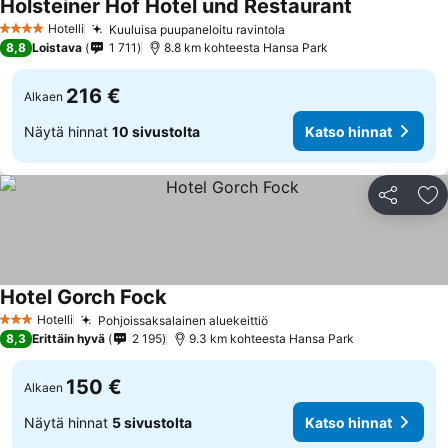
Holsteiner Hof Hotel und Restaurant
Hotelli
Kuuluisa puupaneloitu ravintola
4 Tähtiluokitus
8,8
Loistava
1 711
8.8 km kohteesta Hansa Park
216 €
Alkaen
Näytä hinnat
10 sivustolta
Katso hinnat
Jaa
Li
Hotel Gorch Fock
Hotelli
Pohjoissaksalainen aluekeittiö
3 Tähtiluokitus
8,3
Erittäin hyvä
2 195
9.3 km kohteesta Hansa Park
150 €
Alkaen
Näytä hinnat
5 sivustolta
Katso hinnat