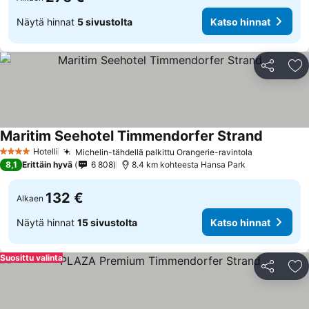
Näytä hinnat
5 sivustolta
Katso hinnat
Jaa
Li
Maritim Seehotel Timmendorfer Strand
Hotelli
Michelin-tähdellä palkittu Orangerie-ravintola
4 Tähtiluokitus
8,1
Erittäin hyvä
6 808
8.4 km kohteesta Hansa Park
132 €
Alkaen
Näytä hinnat
15 sivustolta
Katso hinnat
Suosittu valinta
Jaa
Li