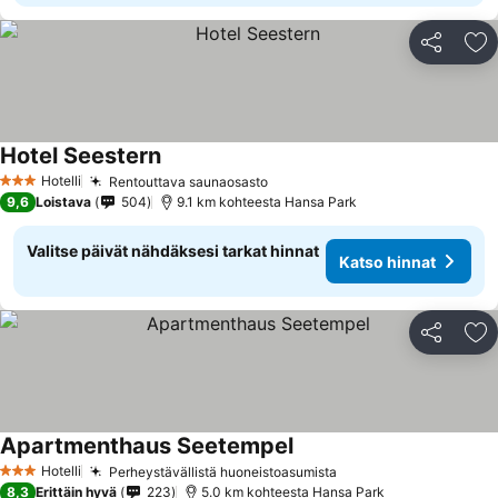
Jaa
Li
Hotel Seestern
Hotelli
Rentouttava saunaosasto
3 Tähtiluokitus
9,6
Loistava
504
9.1 km kohteesta Hansa Park
Valitse päivät nähdäksesi tarkat hinnat
Katso hinnat
Jaa
Li
Apartmenthaus Seetempel
Hotelli
Perheystävällistä huoneistoasumista
3 Tähtiluokitus
8,3
Erittäin hyvä
223
5.0 km kohteesta Hansa Park