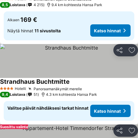
4 Tähtiluokitus
8,5
Loistava
4 215
9.4 km kohteesta Hansa Park
169 €
Alkaen
Näytä hinnat
11 sivustolta
Katso hinnat
Jaa
Li
Strandhaus Buchtmitte
Hotelli
Panoraamanäkymät merelle
4 Tähtiluokitus
9,4
Loistava
51
4.3 km kohteesta Hansa Park
Valitse päivät nähdäksesi tarkat hinnat
Katso hinnat
Suosittu valinta
Jaa
Li