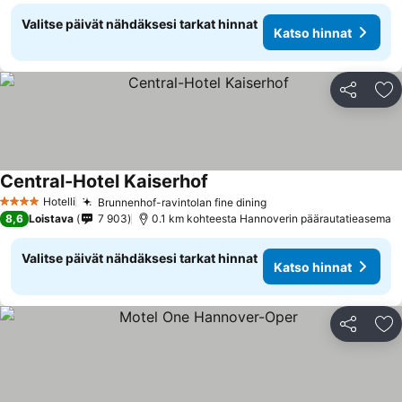
Valitse päivät nähdäksesi tarkat hinnat
Katso hinnat
Jaa
Li
Central-Hotel Kaiserhof
Hotelli
Brunnenhof-ravintolan fine dining
4 Tähtiluokitus
8,6
Loistava
7 903
0.1 km kohteesta Hannoverin päärautatieasema
Valitse päivät nähdäksesi tarkat hinnat
Katso hinnat
Jaa
Li