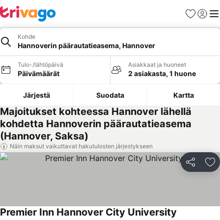
Suosikit
Kirjaud
Val
Kohde
Hannoverin päärautatieasema, Hannover
Tulo-/lähtöpäivä
Asiakkaat ja huoneet
Päivämäärät
2 asiakasta, 1 huone
Järjestä
Suodata
Kartta
Majoitukset kohteessa Hannover lähellä
kohdetta Hannoverin päärautatieasema
(Hannover, Saksa)
Näin maksut vaikuttavat hakutulosten järjestykseen
Jaa
Li
Premier Inn Hannover City University