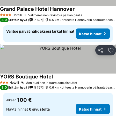
Grand Palace Hotel Hannover
Hotelli
Välimerellinen ravintola paikan päällä
4 Tähtiluokitus
8,0
Erittäin hyvä
7 627
0.5 km kohteesta Hannoverin päärautatieasema
Valitse päivät nähdäksesi tarkat hinnat
Katso hinnat
Jaa
Li
YORS Boutique Hotel
Hotelli
Monipuolinen ja tuore aamiaisbuffet
3 Tähtiluokitus
8,0
Erittäin hyvä
5 767
0.6 km kohteesta Hannoverin päärautatieasema
100 €
Alkaen
Näytä hinnat
6 sivustolta
Katso hinnat