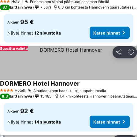
Hotelli
Erinomainen sijainti päärautatieaseman lähellä
3 Tähtiluokitus
8,1
Erittäin hyvä
7 587
0.3 km kohteesta Hannoverin päärautatieasema
95 €
Alkaen
Näytä hinnat
12 sivustolta
Katso hinnat
Suosittu valinta
Jaa
Li
DORMERO Hotel Hannover
Hotelli
Ainutlaatuinen baari, klubi ja tapahtumatila
4 Tähtiluokitus
8,3
Erittäin hyvä
15 185
1.4 km kohteesta Hannoverin päärautatieasema
92 €
Alkaen
Näytä hinnat
14 sivustolta
Katso hinnat