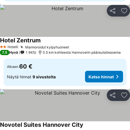
Jaa
Li
Hotel Zentrum
Hotelli
Marmoroidut kylpyhuoneet
2 Tähtiluokitus
7,5
Hyvä
1 945
0.5 km kohteesta Hannoverin päärautatieasema
60 €
Alkaen
Näytä hinnat
9 sivustolta
Katso hinnat
Jaa
Li
Novotel Suites Hannover City