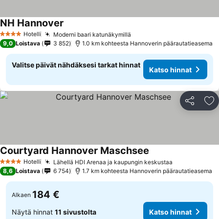
NH Hannover
Hotelli
Moderni baari katunäkymillä
4 Tähtiluokitus
9,0
Loistava
3 852
1.0 km kohteesta Hannoverin päärautatieasema
Valitse päivät nähdäksesi tarkat hinnat
Katso hinnat
Jaa
Li
Courtyard Hannover Maschsee
Hotelli
Lähellä HDI Arenaa ja kaupungin keskustaa
4 Tähtiluokitus
8,6
Loistava
6 754
1.7 km kohteesta Hannoverin päärautatieasema
184 €
Alkaen
Näytä hinnat
11 sivustolta
Katso hinnat