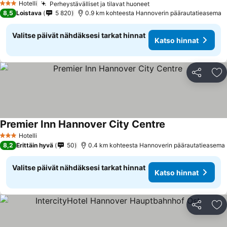
Hotelli
Perheystävälliset ja tilavat huoneet
3 Tähtiluokitus
8,5
Loistava
5 820
0.9 km kohteesta Hannoverin päärautatieasema
Valitse päivät nähdäksesi tarkat hinnat
Katso hinnat
Jaa
Li
Premier Inn Hannover City Centre
Hotelli
3 Tähtiluokitus
8,2
Erittäin hyvä
50
0.4 km kohteesta Hannoverin päärautatieasema
Valitse päivät nähdäksesi tarkat hinnat
Katso hinnat
Jaa
Li