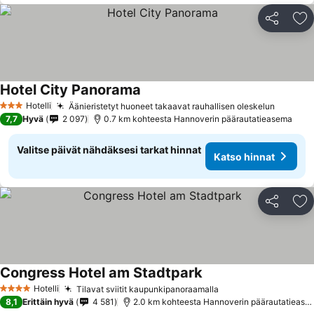
Jaa
Li
Hotel City Panorama
Hotelli
Äänieristetyt huoneet takaavat rauhallisen oleskelun
3 Tähtiluokitus
7,7
Hyvä
2 097
0.7 km kohteesta Hannoverin päärautatieasema
Valitse päivät nähdäksesi tarkat hinnat
Katso hinnat
Jaa
Li
Congress Hotel am Stadtpark
Hotelli
Tilavat sviitit kaupunkipanoraamalla
4 Tähtiluokitus
8,1
Erittäin hyvä
4 581
2.0 km kohteesta Hannoverin päärautatieasema