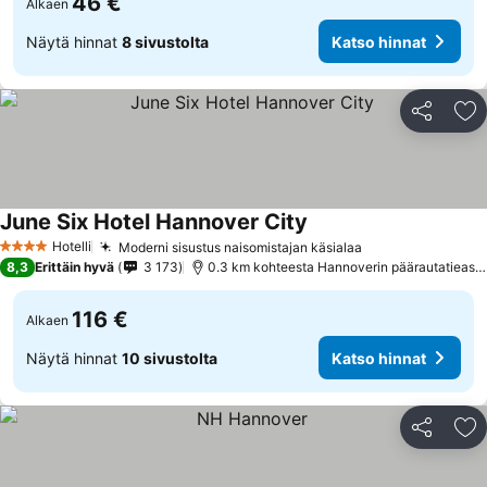
46 €
Alkaen
Näytä hinnat
8 sivustolta
Katso hinnat
Jaa
Li
June Six Hotel Hannover City
Hotelli
Moderni sisustus naisomistajan käsialaa
4 Tähtiluokitus
8,3
Erittäin hyvä
3 173
0.3 km kohteesta Hannoverin päärautatieasema
116 €
Alkaen
Näytä hinnat
10 sivustolta
Katso hinnat
Jaa
Li