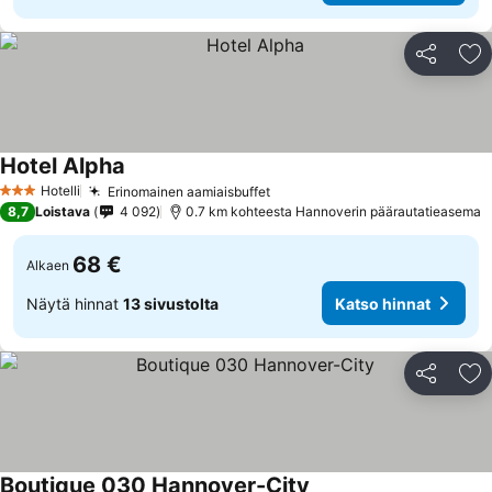
Jaa
Li
Hotel Alpha
Hotelli
Erinomainen aamiaisbuffet
3 Tähtiluokitus
8,7
Loistava
4 092
0.7 km kohteesta Hannoverin päärautatieasema
68 €
Alkaen
Näytä hinnat
13 sivustolta
Katso hinnat
Jaa
Li
Boutique 030 Hannover-City