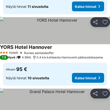
Näytä hinnat
11 sivustolta
Katso hinnat
Jaa
Li
YORS Hotel Hannover
Hotelli
Runsas aamiaisbuffet
3 Tähtiluokitus
7,9
Hyvä
4 994
0.4 km kohteesta Hannoverin päärautatieasema
95 €
Alkaen
Näytä hinnat
10 sivustolta
Katso hinnat
Jaa
Li