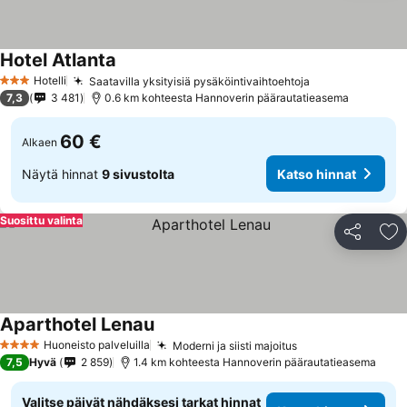
Hotel Atlanta
Hotelli
Saatavilla yksityisiä pysäköintivaihtoehtoja
3 Tähtiluokitus
7,3
3 481
0.6 km kohteesta Hannoverin päärautatieasema
60 €
Alkaen
Näytä hinnat
9 sivustolta
Katso hinnat
Suosittu valinta
Jaa
Li
Aparthotel Lenau
Huoneisto palveluilla
Moderni ja siisti majoitus
4 Tähtiluokitus
7,5
Hyvä
2 859
1.4 km kohteesta Hannoverin päärautatieasema
Valitse päivät nähdäksesi tarkat hinnat