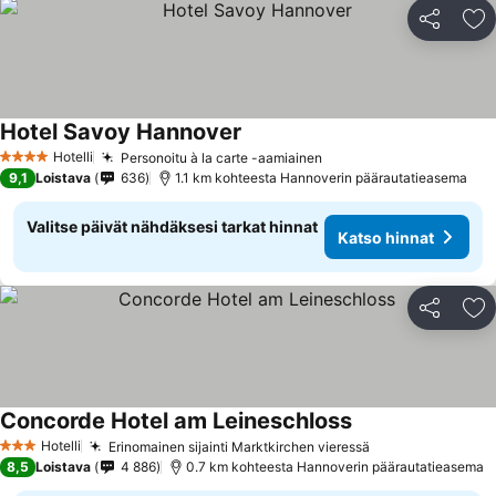
Jaa
Li
Hotel Savoy Hannover
Hotelli
Personoitu à la carte -aamiainen
4 Tähtiluokitus
9,1
Loistava
636
1.1 km kohteesta Hannoverin päärautatieasema
Valitse päivät nähdäksesi tarkat hinnat
Katso hinnat
Jaa
Li
Concorde Hotel am Leineschloss
Hotelli
Erinomainen sijainti Marktkirchen vieressä
3 Tähtiluokitus
8,5
Loistava
4 886
0.7 km kohteesta Hannoverin päärautatieasema