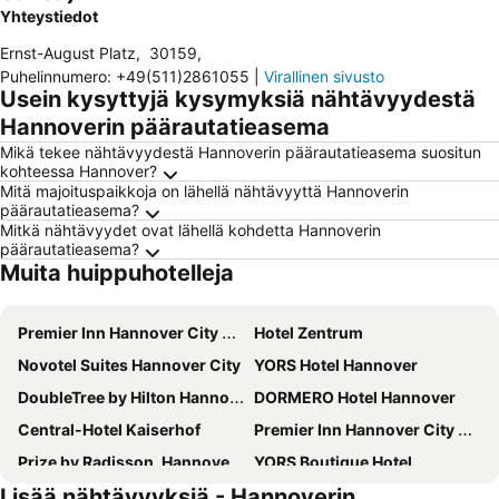
Yhteystiedot
Ernst-August Platz
,
30159
,
Puhelinnumero
:
+49(511)2861055
|
Virallinen sivusto
Usein kysyttyjä kysymyksiä nähtävyydestä
Hannoverin päärautatieasema
Mikä tekee nähtävyydestä Hannoverin päärautatieasema suositun
kohteessa Hannover?
Mitä majoituspaikkoja on lähellä nähtävyyttä Hannoverin
päärautatieasema?
Mitkä nähtävyydet ovat lähellä kohdetta Hannoverin
päärautatieasema?
Muita huippuhotelleja
Premier Inn Hannover City University
Hotel Zentrum
Novotel Suites Hannover City
YORS Hotel Hannover
DoubleTree by Hilton Hannover Schweizerhof
DORMERO Hotel Hannover
Central-Hotel Kaiserhof
Premier Inn Hannover City Centre
Prize by Radisson, Hannover-City
YORS Boutique Hotel
Lisää nähtävyyksiä - Hannoverin
H+ Hotel Hannover
Grand Palace Hotel Hannover