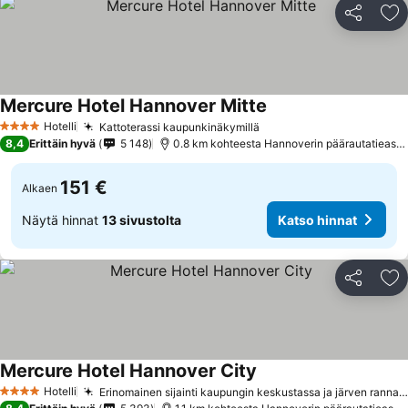
Jaa
Li
Mercure Hotel Hannover Mitte
Hotelli
Kattoterassi kaupunkinäkymillä
4 Tähtiluokitus
8,4
Erittäin hyvä
5 148
0.8 km kohteesta Hannoverin päärautatieasema
151 €
Alkaen
Näytä hinnat
13 sivustolta
Katso hinnat
Jaa
Li
Mercure Hotel Hannover City
Hotelli
Erinomainen sijainti kaupungin keskustassa ja järven rannalla
4 Tähtiluokitus