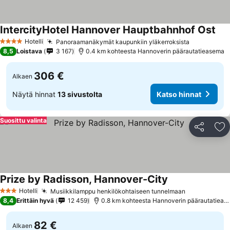
IntercityHotel Hannover Hauptbahnhof Ost
Hotelli
Panoraamanäkymät kaupunkiin yläkerroksista
4 Tähtiluokitus
8,5
Loistava
3 167
0.4 km kohteesta Hannoverin päärautatieasema
306 €
Alkaen
Näytä hinnat
13 sivustolta
Katso hinnat
Suosittu valinta
Jaa
Li
Prize by Radisson, Hannover-City
Hotelli
Musiikkilamppu henkilökohtaiseen tunnelmaan
3 Tähtiluokitus
8,4
Erittäin hyvä
12 459
0.8 km kohteesta Hannoverin päärautatieasema
82 €
Alkaen