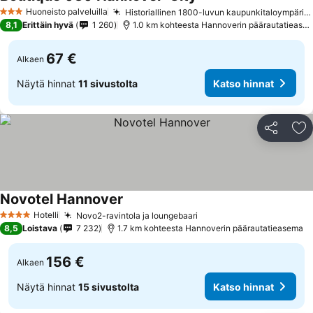
Huoneisto palveluilla
Historiallinen 1800-luvun kaupunkitaloympäristö
3 Tähtiluokitus
8,1
Erittäin hyvä
1 260
1.0 km kohteesta Hannoverin päärautatieasema
67 €
Alkaen
Näytä hinnat
11 sivustolta
Katso hinnat
Jaa
Li
Novotel Hannover
Hotelli
Novo2-ravintola ja loungebaari
4 Tähtiluokitus
8,5
Loistava
7 232
1.7 km kohteesta Hannoverin päärautatieasema
156 €
Alkaen
Näytä hinnat
15 sivustolta
Katso hinnat