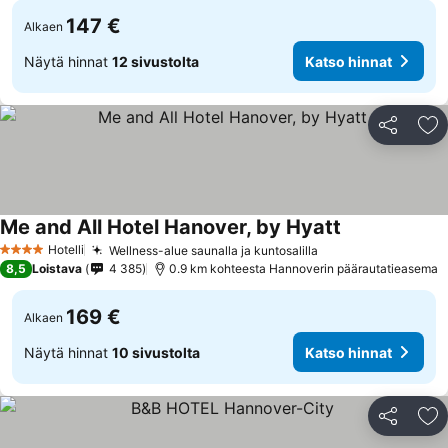
147 €
Alkaen
Näytä hinnat
12 sivustolta
Katso hinnat
Jaa
Li
Me and All Hotel Hanover, by Hyatt
Hotelli
Wellness-alue saunalla ja kuntosalilla
4 Tähtiluokitus
8,5
Loistava
4 385
0.9 km kohteesta Hannoverin päärautatieasema
169 €
Alkaen
Näytä hinnat
10 sivustolta
Katso hinnat
Jaa
Li