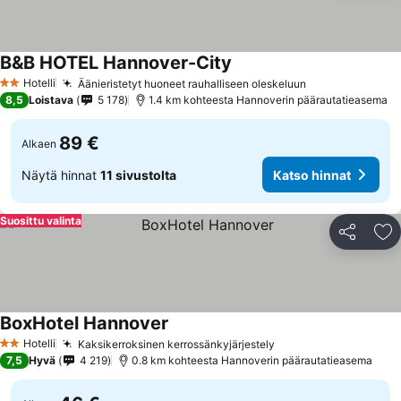
B&B HOTEL Hannover-City
Hotelli
Äänieristetyt huoneet rauhalliseen oleskeluun
2 Tähtiluokitus
8,5
Loistava
5 178
1.4 km kohteesta Hannoverin päärautatieasema
89 €
Alkaen
Näytä hinnat
11 sivustolta
Katso hinnat
Suosittu valinta
Jaa
Li
BoxHotel Hannover
Hotelli
Kaksikerroksinen kerrossänkyjärjestely
2 Tähtiluokitus
7,5
Hyvä
4 219
0.8 km kohteesta Hannoverin päärautatieasema