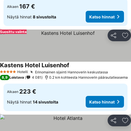
167 €
Alkaen
Näytä hinnat
8 sivustolta
Katso hinnat
Suosittu valinta
Jaa
Li
Kastens Hotel Luisenhof
Hotelli
Erinomainen sijainti Hannoverin keskustassa
5 Tähtiluokitus
8,9
Loistava
4 081
0.2 km kohteesta Hannoverin päärautatieasema
223 €
Alkaen
Näytä hinnat
14 sivustolta
Katso hinnat
Jaa
Li