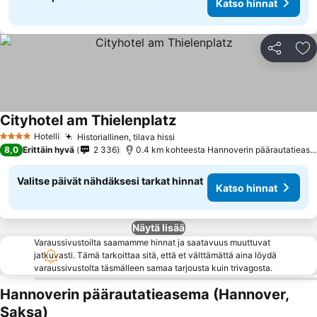
Katso hinnat
Jaa
Li
Cityhotel am Thielenplatz
Hotelli
Historiallinen, tilava hissi
4 Tähtiluokitus
8,0
Erittäin hyvä
2 336
0.4 km kohteesta Hannoverin päärautatieasema
Valitse päivät nähdäksesi tarkat hinnat
Katso hinnat
Näytä lisää
Varaussivustoilta saamamme hinnat ja saatavuus muuttuvat
jatkuvasti. Tämä tarkoittaa sitä, että et välttämättä aina löydä
varaussivustolta täsmälleen samaa tarjousta kuin trivagosta.
Hannoverin päärautatieasema (Hannover,
Saksa)