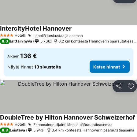
Jaa
Li
IntercityHotel Hannover
Hotelli
Lähellä keskustaa ja asemaa
4 Tähtiluokitus
8,0
Erittäin hyvä
5 736
0.2 km kohteesta Hannoverin päärautatieasema
136 €
Alkaen
Näytä hinnat
13 sivustolta
Katso hinnat
Jaa
Li
DoubleTree by Hilton Hannover Schweizerhof
Hotelli
Erinomainen sijainti lähellä päärautatieasemaa
4 Tähtiluokitus
8,8
Loistava
5 943
0.4 km kohteesta Hannoverin päärautatieasema