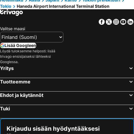
Sotetsu Fresa Inn Hamamatsucho Daimon
Hotel Villa Fontaine Grand Tokyo-ariake
Tokio
Haneda Airport International Terminal Station
Shinagawa Station
Minato
Super Hotel Tokyo Kinshicho Ekimae
the b akasaka
Akasaka Mitsuke Station
Lake Kawaguchi
APA Hotel Higashi-Shinjuku Kabukicho
Mitsui Garden Hotel Ginza Premier
Facebook
Twitter
Insta
Yo
Ginza Metro Station
Roppongi Station
The Millennials Shibuya
Hotel Amanek Shinjuku Kabukicho
Valitse maasi
Harajuku Station
Ueno Metro Station
Citadines Central Shinjuku Tokyo
Hotel East 21 Tokyo
Shimokitazawa
Narita International Airport
the b shimbashi
HOTEL LiVEMAX Akasaka GRANDE
Lisää Googleen
Tokyo International Airport
Hakone Yumoto hot spring
Löydä tuloksemme helposti: lisää
Grand Prince Hotel Shin Takanawa
DoubleTree by Hilton Tokyo Ariake
trivago ensisijaiseksi lähteeksi
Shinjuku Metro Station
Akasaka Station-Tokyo
Hotel Graphy Nezu
remm Hibiya
Googlessa.
Yritys
Kichijoji Station
Nakano
Hotel New Otani Tokyo Garden Tower
Daiwa Roynet Hotel Shimbashi
Nozawa Onsen Ski Resort
Ebisu Station
hotel MONday Premium 豊洲
Hotel Tavinos Hamamatsucho
Tuotteemme
Uneo
Shibuya Metro Station
Premier Hotel Cabin Shinjuku
The Royal Park Hotel Iconic Tokyo Shiodome
Shinagawa
Shimbashi Metro Station
Ehdot ja käytännöt
Hotel Villa Fontaine Premier Haneda Airport
The Royal Park Hotel Tokyo Haneda
Akasaka Metro Station
Kinshicho Station
Hotel Metropolitan Tokyo Haneda
Kawasaki King Skyfront Tokyu REI Hotel
Tuki
Kamata Station
Akihabara Metro Station
KEIKYU EX INN Haneda
First Cabin Haneda Terminal 1
Hamamatsucho station
Haneda Airport Terminal 1 Station
Hotel Mystays Haneda
Hotel JAL City Haneda Tokyo
Kirjaudu sisään hyödyntääksesi
Chiyoda
Gora hot spring
Hotel JAL City Haneda Tokyo West Wing
APA Hotel Haneda Anamori Inari Ekimae