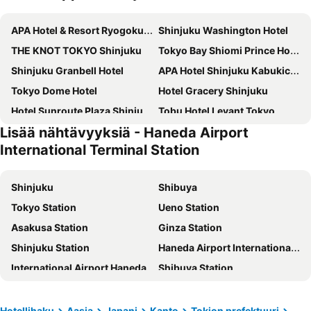
APA Hotel & Resort Ryogoku Ekimae Tower
Shinjuku Washington Hotel
THE KNOT TOKYO Shinjuku
Tokyo Bay Shiomi Prince Hotel
Shinjuku Granbell Hotel
APA Hotel Shinjuku Kabukicho Tower
Tokyo Dome Hotel
Hotel Gracery Shinjuku
Hotel Sunroute Plaza Shinjuku
Tobu Hotel Levant Tokyo
Lisää nähtävyyksiä - Haneda Airport
Tokyu Stay Aoyama Premier
Hotel Groove Shinjuku
International Terminal Station
Toshi Center Hotel
Shinagawa Prince Hotel
Keio Plaza Hotel Tokyo
Hotel Villa Fontaine Grand Haneda Airport
Shinjuku
Shibuya
LYURO Tokyo Kiyosumi by THE SHARE HOTELS
Hotel Metropolitan Edmont Tokyo
Tokyo Station
Ueno Station
HOTEL GRAPHY Shibuya
Hotel Mystays Premier Hamamatsucho
Asakusa Station
Ginza Station
Onsen Ryokan Yuen Shinjuku
Imperial Hotel Tokyo
Shinjuku Station
Haneda Airport International Terminal Station
Shibuya Excel Hotel Tokyu
Akasaka Granbell Hotel
International Airport Haneda
Shibuya Station
APA Hotel & Resort Roppongi Ekihigashi
Hotel Villa Fontaine Grand Tokyo-Shiodome
Ikebukuro Station
Akihabara Station
Hotel Gracery Ginza
Hotel Mystays Premier Akasaka
Taito
Asakusa Metro Station
Hotellihaku
Aasia
Japani
Kanto
Tokion prefektuuri