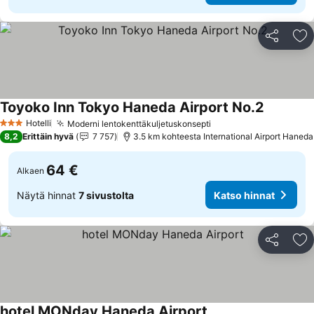
Jaa
Li
Toyoko Inn Tokyo Haneda Airport No.2
Katso hin
Hotelli
Moderni lentokenttäkuljetuskonsepti
Katso hinnat
3 Tähtiluokitus
8,2
Erittäin hyvä
7 757
3.5 km kohteesta International Airport Haneda
64 €
Alkaen
Näytä hinnat
7 sivustolta
Katso hinnat
Jaa
Li
hotel MONday Haneda Airport