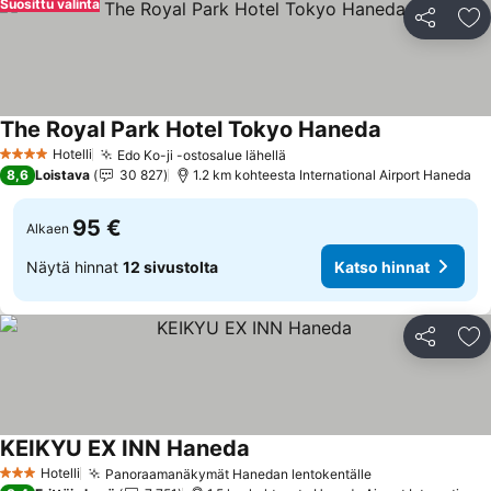
Suosittu valinta
Jaa
Li
The Royal Park Hotel Tokyo Haneda
Katso hinnat
Hotelli
Edo Ko-ji -ostosalue lähellä
Katso hinnat
4 Tähtiluokitus
8,6
Loistava
30 827
1.2 km kohteesta International Airport Haneda
95 €
Alkaen
Näytä hinnat
12 sivustolta
Katso hinnat
Jaa
Li
KEIKYU EX INN Haneda
Katso hinnat
Hotelli
Panoraamanäkymät Hanedan lentokentälle
Katso hinnat
3 Tähtiluokitus