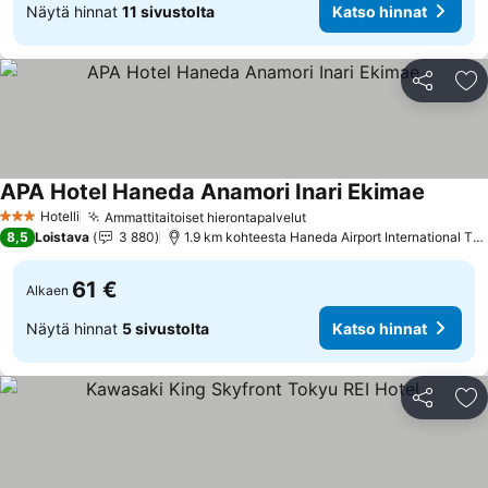
Näytä hinnat
11 sivustolta
Katso hinnat
Jaa
Li
APA Hotel Haneda Anamori Inari Ekimae
Katso h
Hotelli
Ammattitaitoiset hierontapalvelut
Katso hinnat
3 Tähtiluokitus
8,5
Loistava
3 880
1.9 km kohteesta Haneda Airport International Ter
61 €
Alkaen
Näytä hinnat
5 sivustolta
Katso hinnat
Jaa
Li