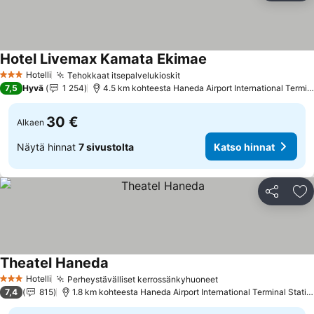
Hotel Livemax Kamata Ekimae
Katso hinnat
Hotelli
Tehokkaat itsepalvelukioskit
Katso hinnat
3 Tähtiluokitus
7,5
Hyvä
1 254
4.5 km kohteesta Haneda Airport International Termina
30 €
Alkaen
Näytä hinnat
7 sivustolta
Katso hinnat
Jaa
Li
Theatel Haneda
Katso hinnat
Hotelli
Perheystävälliset kerrossänkyhuoneet
Katso hinnat
3 Tähtiluokitus
7,4
815
1.8 km kohteesta Haneda Airport International Terminal Statio