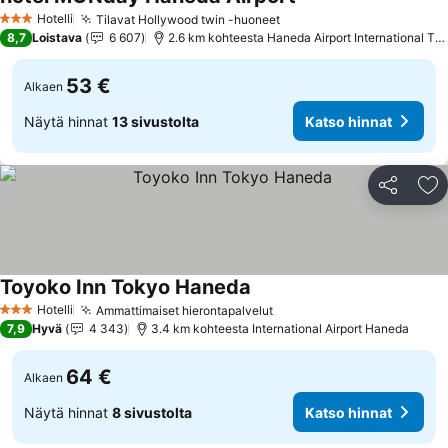
Katso hinnat
Hotelli
Tilavat Hollywood twin -huoneet
Katso hinnat
3 Tähtiluokitus
8,7
Loistava
6 607
2.6 km kohteesta Haneda Airport International Ter
53 €
Alkaen
Näytä hinnat
13 sivustolta
Katso hinnat
Jaa
Li
Toyoko Inn Tokyo Haneda
Katso hinnat
Hotelli
Ammattimaiset hierontapalvelut
Katso hinnat
3 Tähtiluokitus
7,9
Hyvä
4 343
3.4 km kohteesta International Airport Haneda
64 €
Alkaen
Näytä hinnat
8 sivustolta
Katso hinnat