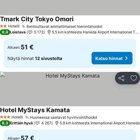
Tmark City Tokyo Omori
Katso hinnat
Hotelli
Rentouttavat ammattimaiset hierontahoidot
Katso hinnat
2 Tähtiluokitus
8,6
Loistava
5 172
5.5 km kohteesta Haneda Airport International Ter
51 €
Alkaen
Näytä hinnat
12 sivustolta
Katso hinnat
Jaa
Li
Hotel MyStays Kamata
Katso hinnat
Hotelli
Huoneessa saatavat hyvinvointihoidot
Katso hinnat
3 Tähtiluokitus
8,3
Erittäin hyvä
4 267
5.9 km kohteesta International Airport Haneda
57 €
Alkaen