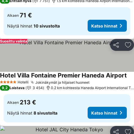
8,4
Erittäin hyvä
7 751
1.5 km kohteesta Haneda Airport International 
71 €
Alkaen
Näytä hinnat
10 sivustolta
Katso hinnat
Suosittu valinta
Jaa
Li
Hotel Villa Fontaine Premier Haneda Airport
Kat
Hotelli
Jokinäkymät ja hiljaiset huoneet
Katso hinnat
5 Tähtiluokitus
9,2
Loistava
3 454
0.2 km kohteesta Haneda Airport International Ter
213 €
Alkaen
Näytä hinnat
8 sivustolta
Katso hinnat