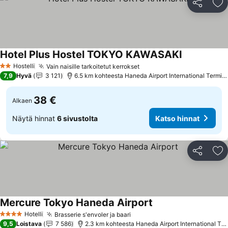
Jaa
Li
Hotel Plus Hostel TOKYO KAWASAKI
Katso hinna
Hostelli
Vain naisille tarkoitetut kerrokset
Katso hinnat
2 Tähtiluokitus
7,9
Hyvä
3 121
6.5 km kohteesta Haneda Airport International Termina
38 €
Alkaen
Näytä hinnat
6 sivustolta
Katso hinnat
Jaa
Li
Mercure Tokyo Haneda Airport
Katso hinnat
Hotelli
Brasserie s'envoler ja baari
Katso hinnat
4 Tähtiluokitus
9,5
Loistava
7 586
2.3 km kohteesta Haneda Airport International Ter