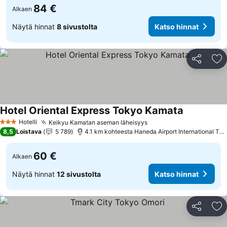
84 €
Alkaen
Näytä hinnat
8 sivustolta
Katso hinnat
Jaa
Li
Hotel Oriental Express Tokyo Kamata
Katso hinna
Hotelli
Keikyu Kamatan aseman läheisyys
Katso hinnat
3 Tähtiluokitus
8,5
Loistava
5 789
4.1 km kohteesta Haneda Airport International Ter
60 €
Alkaen
Näytä hinnat
12 sivustolta
Katso hinnat
Jaa
Li