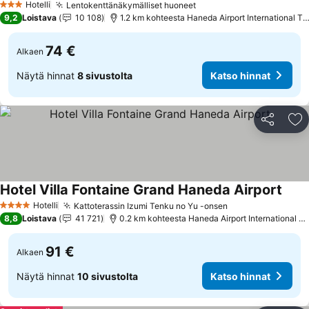
Hotelli
Lentokenttänäkymälliset huoneet
Katso hinnat
3 Tähtiluokitus
9,2
Loistava
10 108
1.2 km kohteesta Haneda Airport International Te
74 €
Alkaen
Näytä hinnat
8 sivustolta
Katso hinnat
Jaa
Li
Hotel Villa Fontaine Grand Haneda Airport
Katso
Hotelli
Kattoterassin Izumi Tenku no Yu -onsen
Katso hinnat
4 Tähtiluokitus
8,8
Loistava
41 721
0.2 km kohteesta Haneda Airport International Te
91 €
Alkaen
Näytä hinnat
10 sivustolta
Katso hinnat