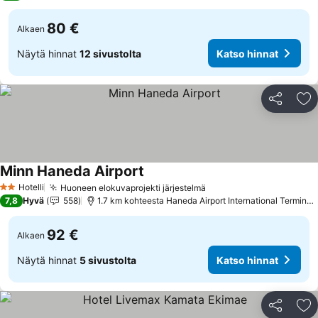
80 €
Alkaen
Näytä hinnat
12 sivustolta
Katso hinnat
Jaa
Li
Minn Haneda Airport
Katso hinnat
Hotelli
Huoneen elokuvaprojekti järjestelmä
Katso hinnat
2 Tähtiluokitus
7,8
Hyvä
558
1.7 km kohteesta Haneda Airport International Terminal 
92 €
Alkaen
Näytä hinnat
5 sivustolta
Katso hinnat
Jaa
Li