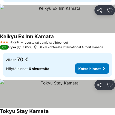
Jaa
Li
Keikyu Ex Inn Kamata
Katso hinnat
Hotelli
Joustavat aamiaisvaihtoehdot
Katso hinnat
3 Tähtiluokitus
7,9
Hyvä
1 656
5.6 km kohteesta International Airport Haneda
70 €
Alkaen
Näytä hinnat
6 sivustolta
Katso hinnat
Jaa
Li
Tokyu Stay Kamata
Katso hinnat