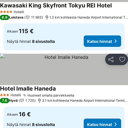
Kawasaki King Skyfront Tokyu REI Hotel
Katso h
Hotelli
4 Tähtiluokitus
8,9
Loistava
11 663
1.3 km kohteesta Haneda Airport International Te
115 €
Alkaen
Näytä hinnat
8 sivustolta
Katso hinnat
Jaa
Li
Hotel Imalle Haneda
Katso hinnat
Hotelli
Huoneet omalla parvekkeella
Katso hinnat
3 Tähtiluokitus
7,6
Hyvä
1 720
3.1 km kohteesta Haneda Airport International Termina
16 €
Alkaen
Näytä hinnat
8 sivustolta
Katso hinnat