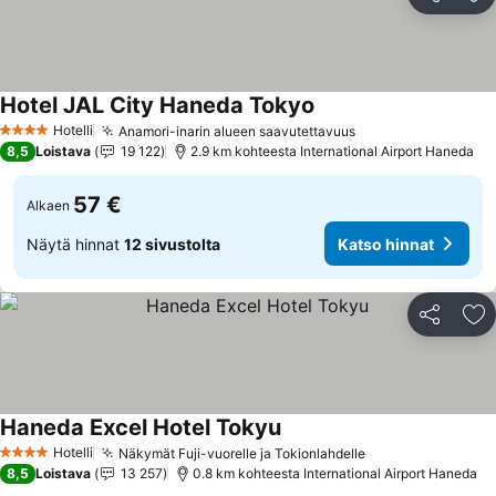
Jaa
Li
Hotel JAL City Haneda Tokyo
Katso hinnat
Hotelli
Anamori-inarin alueen saavutettavuus
Katso hinnat
4 Tähtiluokitus
8,5
Loistava
19 122
2.9 km kohteesta International Airport Haneda
57 €
Alkaen
Näytä hinnat
12 sivustolta
Katso hinnat
Jaa
Li
Haneda Excel Hotel Tokyu
Katso hinnat
Hotelli
Näkymät Fuji-vuorelle ja Tokionlahdelle
Katso hinnat
4 Tähtiluokitus
8,5
Loistava
13 257
0.8 km kohteesta International Airport Haneda