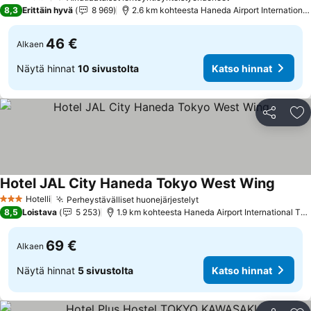
3 Tähtiluokitus
8,3
Erittäin hyvä
8 969
2.6 km kohteesta Haneda Airport International
46 €
Alkaen
Näytä hinnat
10 sivustolta
Katso hinnat
Jaa
Li
Hotel JAL City Haneda Tokyo West Wing
Katso 
Hotelli
Perheystävälliset huonejärjestelyt
Katso hinnat
3 Tähtiluokitus
8,5
Loistava
5 253
1.9 km kohteesta Haneda Airport International Ter
69 €
Alkaen
Näytä hinnat
5 sivustolta
Katso hinnat