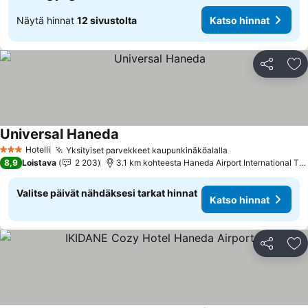
Näytä hinnat
12 sivustolta
Katso hinnat
Jaa
Li
Universal Haneda
Katso hinnat
Hotelli
Yksityiset parvekkeet kaupunkinäköalalla
Katso hinnat
3 Tähtiluokitus
8,9
Loistava
2 203
3.1 km kohteesta Haneda Airport International Ter
Valitse päivät nähdäksesi tarkat hinnat
Katso hinnat
Jaa
Li