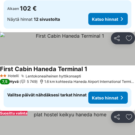
102 €
Alkaen
Näytä hinnat
12 sivustolta
Katso hinnat
Jaa
Li
First Cabin Haneda Terminal 1
Katso hinnat
Hotelli
Lentokoneaiheinen hyttikonsepti
Katso hinnat
2 Tähtiluokitus
7,5
Hyvä
5 749
1.6 km kohteesta Haneda Airport International Termina
Valitse päivät nähdäksesi tarkat hinnat
Katso hinnat
Suosittu valinta
Jaa
Li