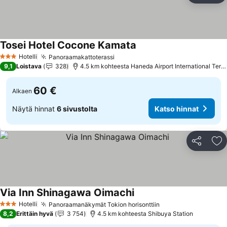
Tosei Hotel Cocone Kamata
Katso hinnat
Hotelli
Panoraamakattoterassi
Katso hinnat
3 Tähtiluokitus
9,1
Loistava
328
4.5 km kohteesta Haneda Airport International Termi
60 €
Alkaen
Näytä hinnat
6 sivustolta
Katso hinnat
Jaa
Li
Via Inn Shinagawa Oimachi
Katso hinnat
Hotelli
Panoraamanäkymät Tokion horisonttiin
Katso hinnat
3 Tähtiluokitus
8,2
Erittäin hyvä
3 754
4.5 km kohteesta Shibuya Station