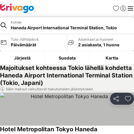
Suosikit
Kirjaud
Val
Kohde
Haneda Airport International Terminal Station, Tokio
Tulo-/lähtöpäivä
Asiakkaat ja huoneet
Päivämäärät
2 asiakasta, 1 huone
Järjestä
Suodata
Kartta
Majoitukset kohteessa Tokio lähellä kohdetta
Haneda Airport International Terminal Station
(Tokio, Japani)
Näin maksut vaikuttavat hakutulosten järjestykseen
Jaa
Li
Hotel Metropolitan Tokyo Haneda
Katso hinnat