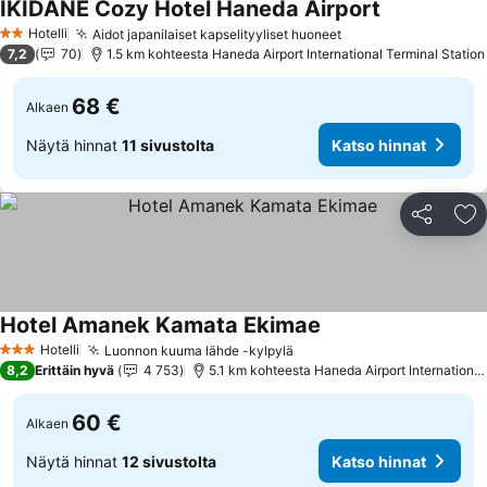
IKIDANE Cozy Hotel Haneda Airport
Katso hinnat
Hotelli
Aidot japanilaiset kapselityyliset huoneet
Katso hinnat
2 Tähtiluokitus
7,2
70
1.5 km kohteesta Haneda Airport International Terminal Station
68 €
Alkaen
Näytä hinnat
11 sivustolta
Katso hinnat
Jaa
Li
Hotel Amanek Kamata Ekimae
Katso hinnat
Hotelli
Luonnon kuuma lähde -kylpylä
Katso hinnat
3 Tähtiluokitus
8,2
Erittäin hyvä
4 753
5.1 km kohteesta Haneda Airport International
60 €
Alkaen
Näytä hinnat
12 sivustolta
Katso hinnat