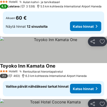
Hotelli
Aulan kahvi- ja tarvikebaari
Katso hinnat
3 Tähtiluokitus
8,5
Loistava
3 538
5.5 km kohteesta International Airport Haneda
60 €
Alkaen
Näytä hinnat
12 sivustolta
Katso hinnat
Jaa
Li
Toyoko Inn Kamata One
Katso hinnat
Hotelli
Rentouttavat hierontapalvelut
Katso hinnat
3 Tähtiluokitus
7,1
463
6.3 km kohteesta International Airport Haneda
Valitse päivät nähdäksesi tarkat hinnat
Katso hinnat
Jaa
Li