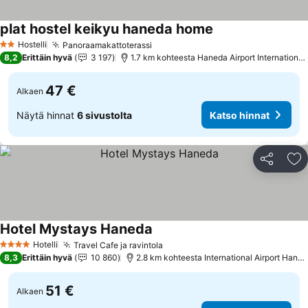
plat hostel keikyu haneda home
Katso hinnat
Hostelli
Panoraamakattoterassi
Katso hinnat
2 Tähtiluokitus
8,2
Erittäin hyvä
3 197
1.7 km kohteesta Haneda Airport International
47 €
Alkaen
Näytä hinnat
6 sivustolta
Katso hinnat
Jaa
Li
Hotel Mystays Haneda
Katso hinnat
Hotelli
Travel Cafe ja ravintola
Katso hinnat
4 Tähtiluokitus
8,3
Erittäin hyvä
10 860
2.8 km kohteesta International Airport Hane
51 €
Alkaen