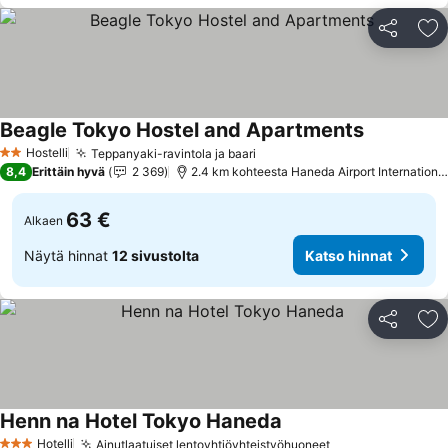
Jaa
Li
Beagle Tokyo Hostel and Apartments
Katso hinn
Hostelli
Teppanyaki-ravintola ja baari
Katso hinnat
2 Tähtiluokitus
8,4
Erittäin hyvä
2 369
2.4 km kohteesta Haneda Airport International
63 €
Alkaen
Näytä hinnat
12 sivustolta
Katso hinnat
Jaa
Li
Henn na Hotel Tokyo Haneda
Katso hinnat
Hotelli
Ainutlaatuiset lentoyhtiöyhteistyöhuoneet
Katso hinnat