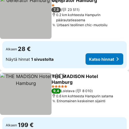
Generator Hamburg
Jaa
Lisää suosikkeihin
Katso 
1 Tähtiluokitus
7,3
23 511
0.2 km kohteesta Hampurin
päärautatieasema
Urbaani teollinen chic-muotoilu
Katso hin
28 €
Alkaen
Näytä hinnat
1 sivustolta
Katso hinnat
THE MADISON Hotel
Jaa
Lisää suosikkeihin
Hamburg
Katso hinnat
5 Tähtiluokitus
9,4
Loistava
8 010
0.6 km kohteesta Hampurin satama
Erinomainen keskeinen sijainti
Katso hinn
199 €
Alkaen