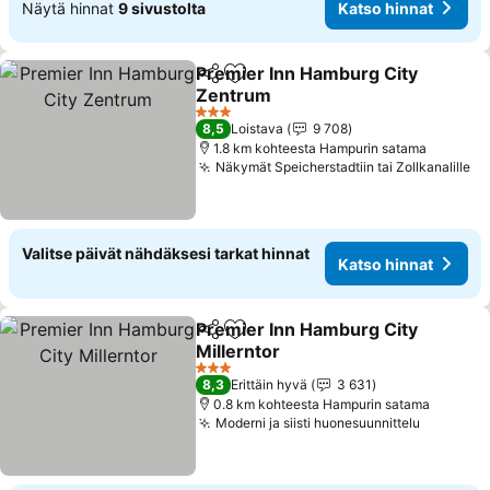
Näytä hinnat
9 sivustolta
Katso hinnat
Premier Inn Hamburg City
Jaa
Lisää suosikkeihin
Zentrum
Katso hinnat
3 Tähtiluokitus
8,5
Loistava
9 708
1.8 km kohteesta Hampurin satama
Näkymät Speicherstadtiin tai Zollkanalille
Ka
Valitse päivät nähdäksesi tarkat hinnat
Katso hinnat
Premier Inn Hamburg City
Jaa
Lisää suosikkeihin
Millerntor
Katso hinnat
3 Tähtiluokitus
8,3
Erittäin hyvä
3 631
0.8 km kohteesta Hampurin satama
Moderni ja siisti huonesuunnittelu
Katso hi