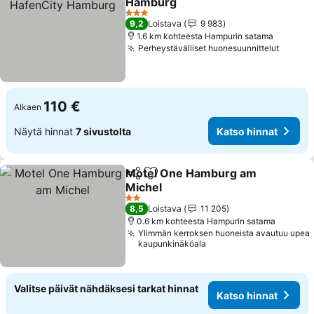
Hamburg
Katso hinnat
3 Tähtiluokitus
9,2
Loistava
9 983
1.6 km kohteesta Hampurin satama
Perheystävälliset huonesuunnittelut
Katso 
110 €
Alkaen
Näytä hinnat
7 sivustolta
Katso hinnat
Motel One Hamburg am
Jaa
Lisää suosikkeihin
Michel
Katso hinnat
2 Tähtiluokitus
8,5
Loistava
11 205
0.6 km kohteesta Hampurin satama
Ylimmän kerroksen huoneista avautuu upea
kaupunkinäköala
Valitse päivät nähdäksesi tarkat hinnat
Katso hinnat