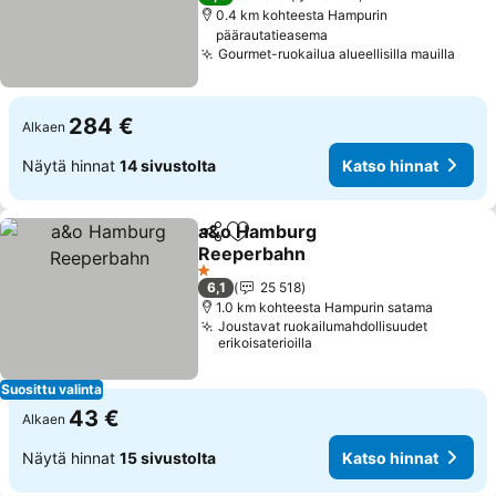
0.4 km kohteesta Hampurin
päärautatieasema
Gourmet-ruokailua alueellisilla mauilla
Kats
284 €
Alkaen
Näytä hinnat
14 sivustolta
Katso hinnat
a&o Hamburg
Jaa
Lisää suosikkeihin
Reeperbahn
Katso hinnat
1 Tähtiluokitus
6,1
25 518
1.0 km kohteesta Hampurin satama
Joustavat ruokailumahdollisuudet
erikoisaterioilla
Suosittu valinta
43 €
Alkaen
Näytä hinnat
15 sivustolta
Katso hinnat