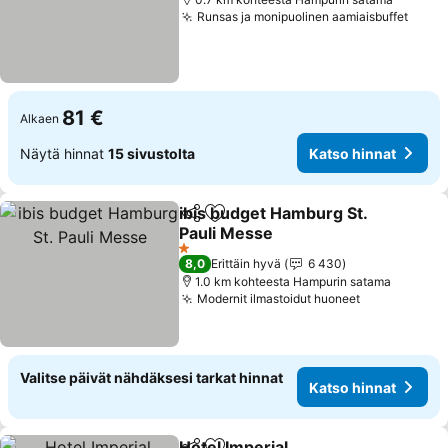
Runsas ja monipuolinen aamiaisbuffet
Katso
81 €
Alkaen
Näytä hinnat
15 sivustolta
Katso hinnat
ibis budget Hamburg St.
Jaa
Lisää suosikkeihin
Pauli Messe
Katso hinnat
1 Tähtiluokitus
8,0
Erittäin hyvä
6 430
1.0 km kohteesta Hampurin satama
Modernit ilmastoidut huoneet
Katso hinna
Valitse päivät nähdäksesi tarkat hinnat
Katso hinnat
Hotel Imperial