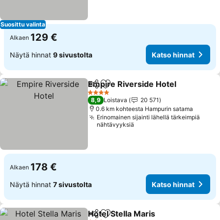
Suosittu valinta
129 €
Alkaen
Näytä hinnat
9 sivustolta
Katso hinnat
Empire Riverside Hotel
Jaa
Lisää suosikkeihin
Kat
4 Tähtiluokitus
8,9
Loistava
20 571
0.6 km kohteesta Hampurin satama
Erinomainen sijainti lähellä tärkeimpiä
nähtävyyksiä
178 €
Alkaen
Näytä hinnat
7 sivustolta
Katso hinnat
Hotel Stella Maris
Jaa
Lisää suosikkeihin
Katso hi