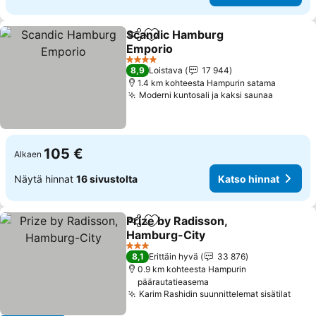
Scandic Hamburg
Jaa
Lisää suosikkeihin
Emporio
Katso hinnat
4 Tähtiluokitus
8,9
Loistava
17 944
1.4 km kohteesta Hampurin satama
Moderni kuntosali ja kaksi saunaa
Katso h
105 €
Alkaen
Näytä hinnat
16 sivustolta
Katso hinnat
Prize by Radisson,
Jaa
Lisää suosikkeihin
Hamburg-City
Katso hinnat
3 Tähtiluokitus
8,1
Erittäin hyvä
33 876
0.9 km kohteesta Hampurin
päärautatieasema
Karim Rashidin suunnittelemat sisätilat
Kats