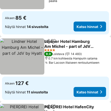
päällä
85 €
Alkaen
Näytä hinnat
14 sivustolta
Katso hinnat
Lindner Hotel Hamburg
Jaa
Lisää suosikkeihin
Am Michel - part of JdV
by Hyatt
Katso hinnat
4 Tähtiluokitus
9,0
Loistava
14 483
0.7 km kohteesta Hampurin satama
Bar Lacoon iltaiseen rentoutumiseen
Katso 
127 €
Alkaen
Näytä hinnat
11 sivustolta
Katso hinnat
PIERDREI Hotel HafenCity
Jaa
Lisää suosikkeihin