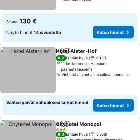
130 €
Alkaen
Näytä hinnat
14 sivustolta
Katso hinnat
Hotel Alster-Hof
Jaa
Lisää suosikkeihin
Katso hin
8,2
Erittäin hyvä
6 133
1.1 km kohteesta Hampurin
päärautatieasema
Viehättävä vanhan maailman tunnelma
Kats
Valitse päivät nähdäksesi tarkat hinnat
Katso hinnat
Cityhotel Monopol
Jaa
Lisää suosikkeihin
Katso h
3 Tähtiluokitus
8,3
Erittäin hyvä
5 558
0.7 km kohteesta Hampurin satama