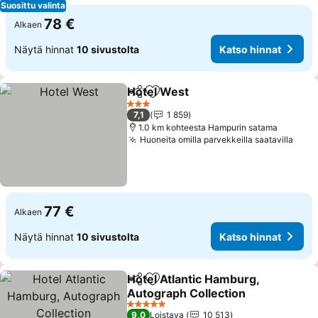
Suosittu valinta
78 €
Alkaen
Näytä hinnat
10 sivustolta
Katso hinnat
Hotel West
Jaa
Lisää suosikkeihin
Katso hinnat
3 Tähtiluokitus
7,1
1 859
1.0 km kohteesta Hampurin satama
Huoneita omilla parvekkeilla saatavilla
Kats
77 €
Alkaen
Näytä hinnat
10 sivustolta
Katso hinnat
Hotel Atlantic Hamburg,
Jaa
Lisää suosikkeihin
Autograph Collection
Katso hinnat
5 Tähtiluokitus
9,0
Loistava
10 513