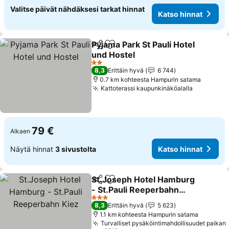
Valitse päivät nähdäksesi tarkat hinnat
Katso hinnat
Pyjama Park St Pauli Hotel
Jaa
Lisää suosikkeihin
und Hostel
Katso hinnat
2 Tähtiluokitus
8,3
Erittäin hyvä
6 744
0.7 km kohteesta Hampurin satama
Kattoterassi kaupunkinäköalalla
Katso hin
79 €
Alkaen
Näytä hinnat
3 sivustolta
Katso hinnat
St.Joseph Hotel Hamburg
Jaa
Lisää suosikkeihin
- St.Pauli Reeperbahn
Kiez
Katso hinnat
3 Tähtiluokitus
8,3
Erittäin hyvä
5 623
1.1 km kohteesta Hampurin satama
Turvalliset pysäköintimahdollisuudet paikan