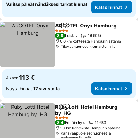
Valitse päivät nähdäksesi tarkat hinnat
Katso hinnat
ARCOTEL Onyx Hamburg
Jaa
Lisää suosikkeihin
4 Tähtiluokitus
8,8
Loistava
16 905
0.6 km kohteesta Hampurin satama
Tilavat huoneet ikkunaistuimilla
Katso hin
113 €
Alkaen
Näytä hinnat
17 sivustolta
Katso hinnat
Ruby Lotti Hotel Hamburg
Jaa
Lisää suosikkeihin
by IHG
Katso hinnat
4 Tähtiluokitus
8,4
Erittäin hyvä
11 683
1.0 km kohteesta Hampurin satama
Kanavanpuoleiset huoneet ja
maisemanäkymät