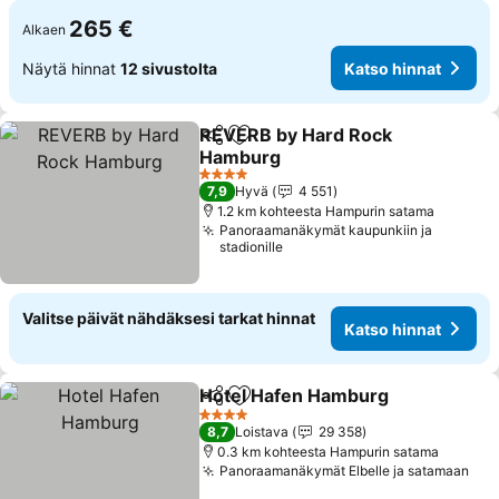
265 €
Alkaen
Näytä hinnat
12 sivustolta
Katso hinnat
REVERB by Hard Rock
Jaa
Lisää suosikkeihin
Hamburg
Katso hinnat
4 Tähtiluokitus
7,9
Hyvä
4 551
1.2 km kohteesta Hampurin satama
Panoraamanäkymät kaupunkiin ja
stadionille
Valitse päivät nähdäksesi tarkat hinnat
Katso hinnat
Hotel Hafen Hamburg
Jaa
Lisää suosikkeihin
Kats
4 Tähtiluokitus
8,7
Loistava
29 358
0.3 km kohteesta Hampurin satama
Panoraamanäkymät Elbelle ja satamaan
Kat