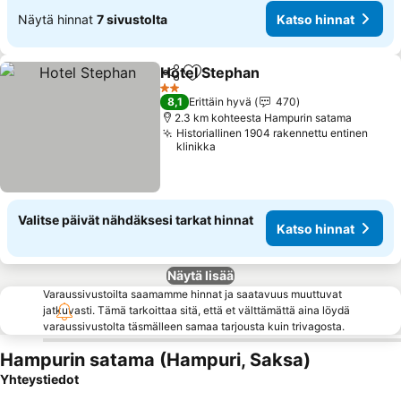
Näytä hinnat
7 sivustolta
Katso hinnat
Hotel Stephan
Jaa
Lisää suosikkeihin
Katso hinnat
2 Tähtiluokitus
8,1
Erittäin hyvä
470
2.3 km kohteesta Hampurin satama
Historiallinen 1904 rakennettu entinen
klinikka
Valitse päivät nähdäksesi tarkat hinnat
Katso hinnat
Näytä lisää
Varaussivustoilta saamamme hinnat ja saatavuus muuttuvat
jatkuvasti. Tämä tarkoittaa sitä, että et välttämättä aina löydä
varaussivustolta täsmälleen samaa tarjousta kuin trivagosta.
Hampurin satama (Hampuri, Saksa)
Yhteystiedot