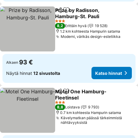
Prize by Radisson,
Jaa
Lisää suosikkeihin
Hamburg-St. Pauli
Katso hinnat
3 Tähtiluokitus
8,2
Erittäin hyvä
19 528
1.2 km kohteesta Hampurin satama
Moderni, värikäs design-estetiikka
Katso h
93 €
Alkaen
Näytä hinnat
12 sivustolta
Katso hinnat
Motel One Hamburg-
Jaa
Lisää suosikkeihin
Fleetinsel
Katso hinnat
3 Tähtiluokitus
8,8
Loistava
9 793
0.7 km kohteesta Hampurin satama
Kävelymatkan päässä tärkeimmistä
nähtävyyksistä