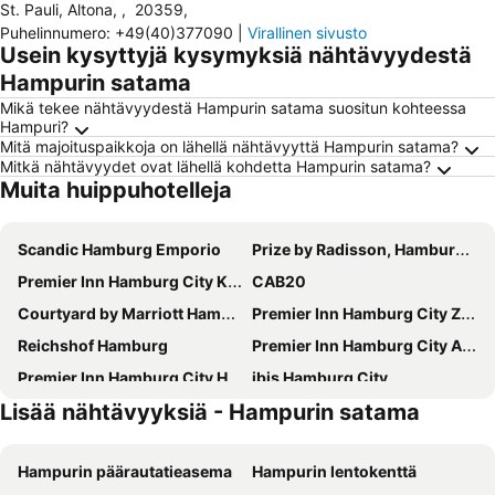
St. Pauli, Altona,
,
20359
,
Puhelinnumero
:
+49(40)377090
|
Virallinen sivusto
Usein kysyttyjä kysymyksiä nähtävyydestä
Hampurin satama
Mikä tekee nähtävyydestä Hampurin satama suositun kohteessa
Hampuri?
Mitä majoituspaikkoja on lähellä nähtävyyttä Hampurin satama?
Mitkä nähtävyydet ovat lähellä kohdetta Hampurin satama?
Muita huippuhotelleja
Scandic Hamburg Emporio
Prize by Radisson, Hamburg-City
Premier Inn Hamburg City Klostertor
CAB20
Courtyard by Marriott Hamburg City
Premier Inn Hamburg City Zentrum
Reichshof Hamburg
Premier Inn Hamburg City Alster
Premier Inn Hamburg City Hammerbrook
ibis Hamburg City
Lisää nähtävyyksiä - Hampurin satama
Hampton by Hilton Hamburg City Centre
Novotel Hamburg City Alster
Hotel Hafen Hamburg
Le Méridien Hamburg
Hampurin päärautatieasema
Hampurin lentokenttä
Innside by Meliá Hamburg Hafen
The Scotty Hotel Hamburg