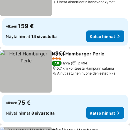
Upeat Alsterfleetin kanavanäkymät
Katso 
159 €
Alkaen
Näytä hinnat
14 sivustolta
Katso hinnat
Hotel Hamburger Perle
Jaa
Lisää suosikkeihin
Kat
3 Tähtiluokitus
7,8
Hyvä
2 494
0.7 km kohteesta Hampurin satama
Ainutlaatuinen huoneiden estetiikka
Katso 
75 €
Alkaen
Näytä hinnat
8 sivustolta
Katso hinnat