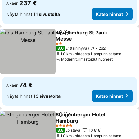
237 €
Alkaen
Näytä hinnat
11 sivustolta
Katso hinnat
ibis Hamburg St Pauli
Jaa
Lisää suosikkeihin
Messe
Katso hinnat
2 Tähtiluokitus
8,0
Erittäin hyvä
7 262
1.0 km kohteesta Hampurin satama
Modernit, ilmastoidut huoneet
Katso hinn
74 €
Alkaen
Näytä hinnat
13 sivustolta
Katso hinnat
Steigenberger Hotel
Jaa
Lisää suosikkeihin
Hamburg
Katso hinnat
5 Tähtiluokitus
8,8
Loistava
10 818
1.0 km kohteesta Hampurin satama