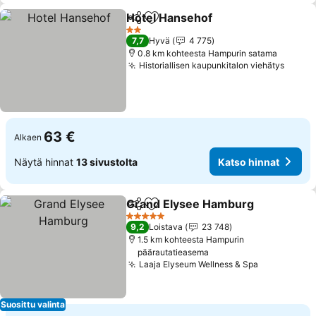
Hotel Hansehof
Jaa
Lisää suosikkeihin
Katso hinn
2 Tähtiluokitus
7,7
Hyvä
4 775
0.8 km kohteesta Hampurin satama
Historiallisen kaupunkitalon viehätys
Katso
63 €
Alkaen
Näytä hinnat
13 sivustolta
Katso hinnat
Grand Elysee Hamburg
Jaa
Lisää suosikkeihin
Kat
5 Tähtiluokitus
9,2
Loistava
23 748
1.5 km kohteesta Hampurin
päärautatieasema
Laaja Elyseum Wellness & Spa
Katso hinn
Suosittu valinta