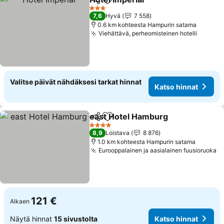
Jaa
Lisää suosikkeihin
Katso hinnat
3 Tähtiluokitus
7,6
Hyvä
7 558
0.6 km kohteesta Hampurin satama
Viehättävä, perheomisteinen hotelli
Katso 
Valitse päivät nähdäksesi tarkat hinnat
Katso hinnat
east Hotel Hamburg
Jaa
Lisää suosikkeihin
Katso 
4 Tähtiluokitus
8,9
Loistava
8 876
1.0 km kohteesta Hampurin satama
Eurooppalainen ja aasialainen fuusioruoka
Ka
121 €
Alkaen
Näytä hinnat
15 sivustolta
Katso hinnat