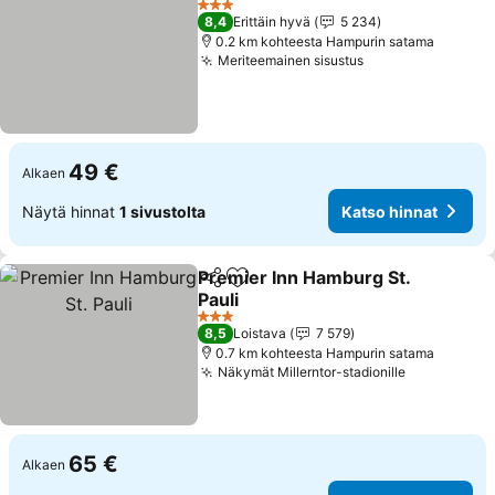
3 Tähtiluokitus
8,4
Erittäin hyvä
5 234
0.2 km kohteesta Hampurin satama
Meriteemainen sisustus
Katso hinnat
49 €
Alkaen
Näytä hinnat
1 sivustolta
Katso hinnat
Premier Inn Hamburg St.
Jaa
Lisää suosikkeihin
Pauli
Katso hinnat
3 Tähtiluokitus
8,5
Loistava
7 579
0.7 km kohteesta Hampurin satama
Näkymät Millerntor-stadionille
Katso hinn
65 €
Alkaen