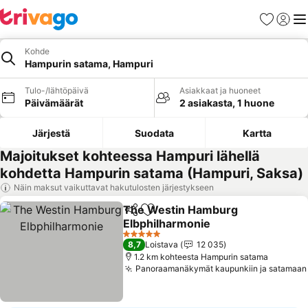
Suosikit
Kirjaud
Val
Kohde
Hampurin satama, Hampuri
Tulo-/lähtöpäivä
Asiakkaat ja huoneet
Päivämäärät
2 asiakasta, 1 huone
Järjestä
Suodata
Kartta
Majoitukset kohteessa Hampuri lähellä
kohdetta Hampurin satama (Hampuri, Saksa)
Näin maksut vaikuttavat hakutulosten järjestykseen
The Westin Hamburg
Jaa
Lisää suosikkeihin
Elbphilharmonie
Katso hinnat
5 Tähtiluokitus
8,7
Loistava
12 035
1.2 km kohteesta Hampurin satama
Panoraamanäkymät kaupunkiin ja satamaan