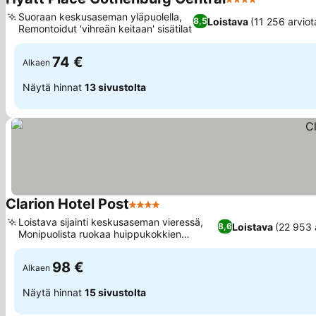
4 Tähtiluokitus
Katso hinn
Suoraan keskusaseman yläpuolella,
Loistava
(11 256 arviot
8,5
Remontoidut 'vihreän keitaan' sisätilat
Katso hinnat
74 €
Alkaen
Näytä hinnat
13 sivustolta
Clarion Hotel Post
4 Tähtiluokitus
Katso hinnat
Loistava sijainti keskusaseman vieressä,
Loistava
(22 953 
8,6
Monipuolista ruokaa huippukokkien
Katso hinnat
valmistamana
98 €
Alkaen
Näytä hinnat
15 sivustolta