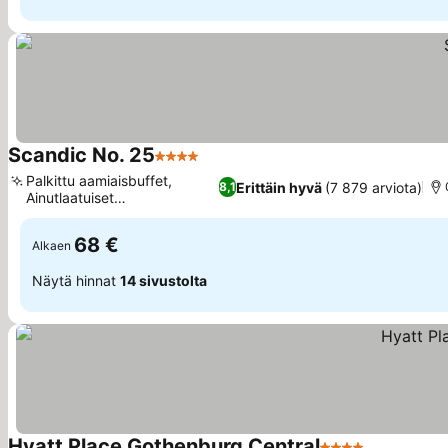
Scandic No. 25
4 Tähtiluokitus
Katso hinnat
Palkittu aamiaisbuffet,
Erittäin hyvä
(7 879 arviota)
8,1
Ainutlaatuiset
Katso hinnat
junaratanäkymät
68 €
Alkaen
Näytä hinnat
14 sivustolta
Hyatt Place Gothenburg Central