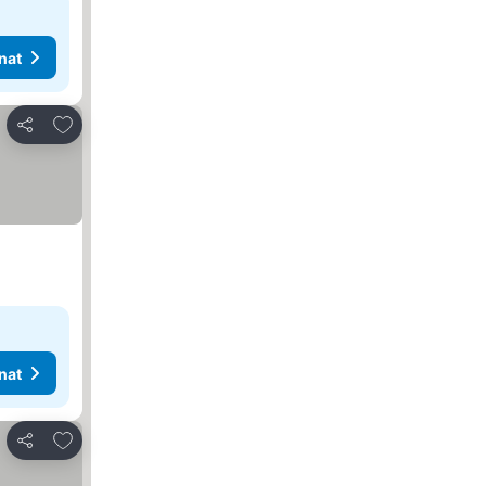
nat
Lisää suosikkeihin
Jaa
nat
Lisää suosikkeihin
Jaa