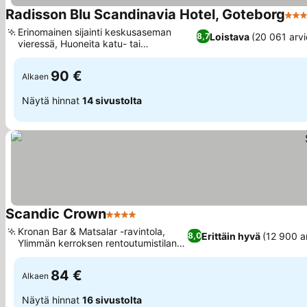
Radisson Blu Scandinavia Hotel, Goteborg
4 Tä
Erinomainen sijainti keskusaseman
Loistava
(20 061 arvi
8,7
vieressä, Huoneita katu- tai
Katso hinnat
kanavanäkymillä
90 €
Alkaen
Näytä hinnat
14 sivustolta
Scandic Crown
4 Tähtiluokitus
Katso hinnat
Kronan Bar & Matsalar -ravintola,
Erittäin hyvä
(12 900 a
8,0
Ylimmän kerroksen rentoutumistilan
Katso hinnat
näkymät
84 €
Alkaen
Näytä hinnat
16 sivustolta