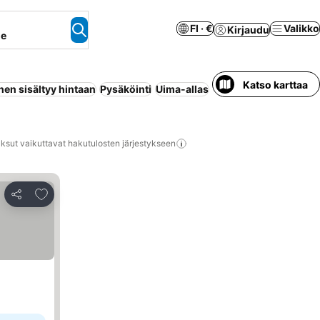
FI · €
Valikko
Kirjaudu
ne
Katso karttaa
en sisältyy hintaan
Pysäköinti
Uima-allas
Huoneisto palveluilla
ksut vaikuttavat hakutulosten järjestykseen
Lisää suosikkeihin
Jaa