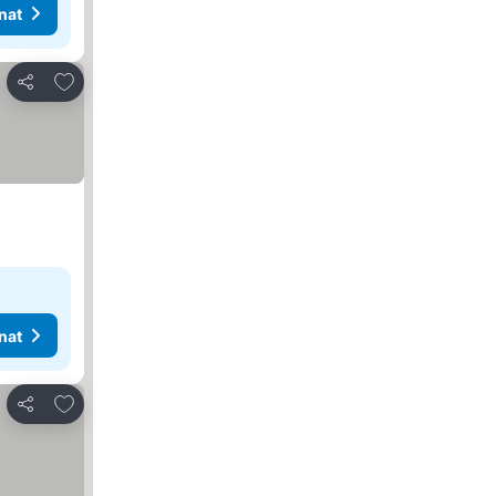
nat
Lisää suosikkeihin
Jaa
nat
Lisää suosikkeihin
Jaa