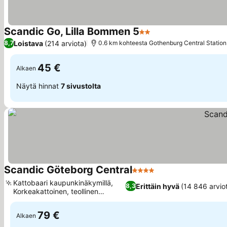
Scandic Go, Lilla Bommen 5
2 Tähtiluokitus
Katso hinnat
Loistava
(214 arviota)
8,7
0.6 km kohteesta Gothenburg Central Station
45 €
Alkaen
Näytä hinnat
7 sivustolta
Scandic Göteborg Central
4 Tähtiluokitus
Katso hinnat
Kattobaari kaupunkinäkymillä,
Erittäin hyvä
(14 846 arvio
8,3
Korkeakattoinen, teollinen
Katso hinnat
estetiikka
79 €
Alkaen