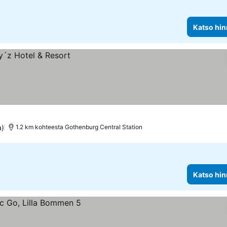
Katso hin
a)
1.2 km kohteesta Gothenburg Central Station
Katso hin