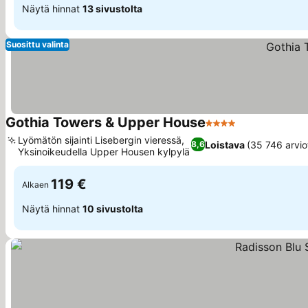
Näytä hinnat
13 sivustolta
Suosittu valinta
Gothia Towers & Upper House
4 Tähtiluokitus
Katso hinnat
Lyömätön sijainti Lisebergin vieressä,
Loistava
(35 746 arvio
8,6
Yksinoikeudella Upper Housen kylpylä
Katso hinnat
119 €
Alkaen
Näytä hinnat
10 sivustolta