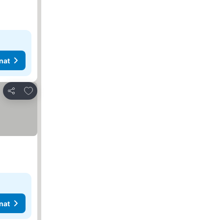
nat
Lisää suosikkeihin
Jaa
nat