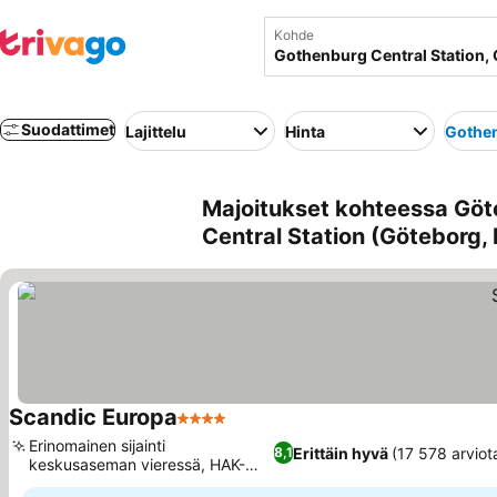
Kohde
Suodattimet
Lajittelu
Hinta
Gothen
Majoitukset kohteessa Göt
Central Station (Göteborg, 
Scandic Europa
4 Tähtiluokitus
Katso hinnat
Erinomainen sijainti
Erittäin hyvä
(17 578 arviot
8,1
keskusaseman vieressä, HAK-
Katso hinnat
ravintola ja baari