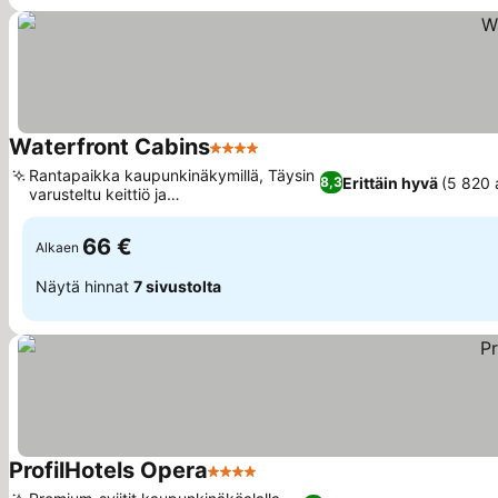
Waterfront Cabins
4 Tähtiluokitus
Katso hinnat
Rantapaikka kaupunkinäkymillä, Täysin
Erittäin hyvä
(5 820 
8,3
varusteltu keittiö ja
Katso hinnat
pyykinpesumahdollisuus
66 €
Alkaen
Näytä hinnat
7 sivustolta
ProfilHotels Opera
4 Tähtiluokitus
Katso hinnat