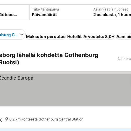
Tulo-/lähtöpäivä
Asiakkaat ja huoneet
Päivämäärät
2 asiakasta, 1 huo
burg Central Station
Maksuton peruutus
Hotellit
Arvostelu: 8,0+
Aamiain
eborg lähellä kohdetta Gothenburg
Näin ma
Ruotsi)
a)
0.2 km kohteesta Gothenburg Central Station