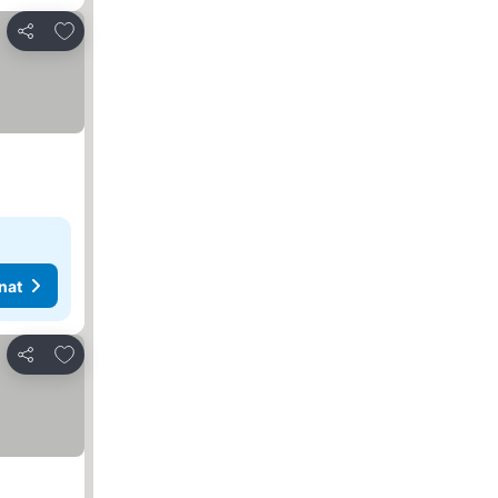
Lisää suosikkeihin
Jaa
nat
Lisää suosikkeihin
Jaa