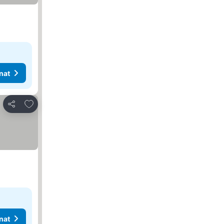
nat
Lisää suosikkeihin
Jaa
nat