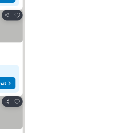
Lisää suosikkeihin
Jaa
nat
Lisää suosikkeihin
Jaa