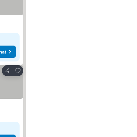
nat
Lisää suosikkeihin
Jaa