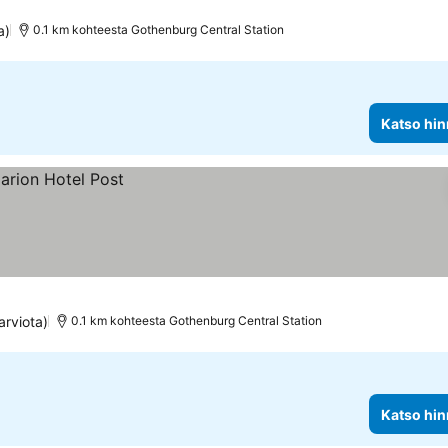
at
a)
0.1 km kohteesta Gothenburg Central Station
Katso hin
arviota)
0.1 km kohteesta Gothenburg Central Station
Katso hin