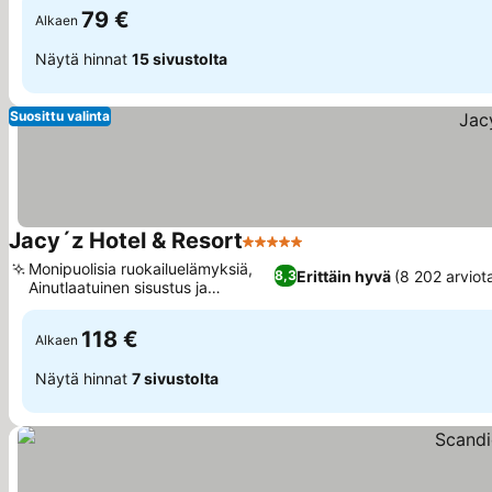
79 €
Alkaen
Näytä hinnat
15 sivustolta
Suosittu valinta
Jacy´z Hotel & Resort
5 Tähtiluokitus
Katso hinnat
Monipuolisia ruokailuelämyksiä,
Erittäin hyvä
(8 202 arviot
8,3
Ainutlaatuinen sisustus ja
Katso hinnat
tunnelma
118 €
Alkaen
Näytä hinnat
7 sivustolta