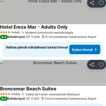
Jaa
Li
Hotel Ereza Mar - Adults Only
Katso hinnat
Hotelli
Modernit juniorisviitit merinäköalalla
Katso hinnat
4 Tähtiluokitus
8,3
Erittäin hyvä
5 206
6.1 km kohteesta Fuerteventura Airport
Valitse päivät nähdäksesi tarkat hinnat
Katso hinnat
Jaa
Li
Broncemar Beach Suites
Katso hinnat
Hotelli
Caleta de Fusten venesataman läheisyys
Katso hinnat
4 Tähtiluokitus
8,0
Erittäin hyvä
6 261
5.9 km kohteesta Fuerteventura Airport