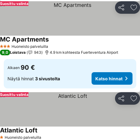
Suosittu valinta
Jaa
Li
MC Apartments
Katso hinnat
Huoneisto palveluilla
3 Tähtiluokitus
9,0
Loistava
943
4.9 km kohteesta Fuerteventura Airport
90 €
Alkaen
Näytä hinnat
3 sivustolta
Katso hinnat
Suosittu valinta
Jaa
Li
Atlantic Loft
Katso hinnat
Huoneisto palveluilla
1 Tähtiluokitus