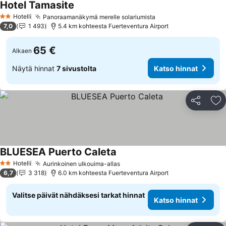
Hotel Tamasite
Katso hinnat
Hotelli
Panoraamanäkymä merelle solariumista
Katso hinnat
2 Tähtiluokitus
7,0
1 493
5.4 km kohteesta Fuerteventura Airport
65 €
Alkaen
Näytä hinnat
7 sivustolta
Katso hinnat
Jaa
Li
BLUESEA Puerto Caleta
Katso hinnat
Hotelli
Aurinkoinen ulkouima-allas
Katso hinnat
2 Tähtiluokitus
6,7
3 318
6.0 km kohteesta Fuerteventura Airport
Valitse päivät nähdäksesi tarkat hinnat
Katso hinnat