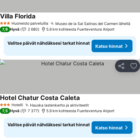
Villa Florida
Katso hinnat
Huoneisto palveluilla
Museo de la Sal Salinas del Carmen lähellä
Kats
3 Tähtiluokitus
7,9
Hyvä
2 680
5.9 km kohteesta Fuerteventura Airport
Valitse päivät nähdäksesi tarkat hinnat
Katso hinnat
Jaa
Li
Hotel Chatur Costa Caleta
Katso hinnat
Hotelli
Hauska lastenkerho ja aktiviteetit
Katso hinnat
3 Tähtiluokitus
7,5
Hyvä
7 377
5.9 km kohteesta Fuerteventura Airport
Valitse päivät nähdäksesi tarkat hinnat
Katso hinnat