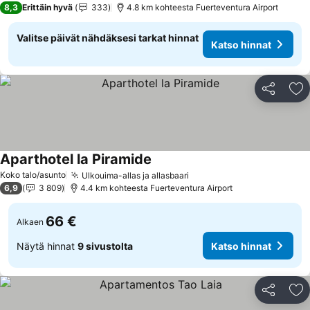
8,3
Erittäin hyvä
333
4.8 km kohteesta Fuerteventura Airport
Valitse päivät nähdäksesi tarkat hinnat
Katso hinnat
Jaa
Li
Aparthotel la Piramide
Katso hinnat
Koko talo/asunto
Ulkouima-allas ja allasbaari
Katso hinnat
6,9
3 809
4.4 km kohteesta Fuerteventura Airport
66 €
Alkaen
Näytä hinnat
9 sivustolta
Katso hinnat
Jaa
Li