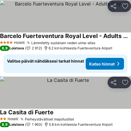
Jaa
Li
Barcelo Fuerteventura Royal Level - Adults Only
Katso hinnat
Hotelli
Lämmitetty suolaisen veden uima-allas
Katso hinnat
4 Tähtiluokitus
8,9
Loistava
2 912
6.2 km kohteesta Fuerteventura Airport
Valitse päivät nähdäksesi tarkat hinnat
Katso hinnat
Jaa
Li
La Casita di Fuerte
Katso hinnat
Hotelli
Perheystävälliset majoitustilat
Katso hinnat
2 Tähtiluokitus
8,9
Loistava
1 963
5.8 km kohteesta Fuerteventura Airport