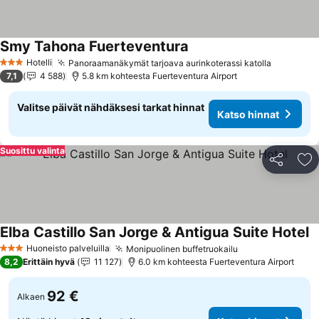
Smy Tahona Fuerteventura
Katso hinnat
Hotelli
Panoraamanäkymät tarjoava aurinkoterassi katolla
Katso hi
3 Tähtiluokitus
7,1
4 588
5.8 km kohteesta Fuerteventura Airport
Valitse päivät nähdäksesi tarkat hinnat
Katso hinnat
Suosittu valinta
Jaa
Li
Elba Castillo San Jorge & Antigua Suite Hotel
K
Huoneisto palveluilla
Monipuolinen buffetruokailu
Katso hinnat
3 Tähtiluokitus
8,2
Erittäin hyvä
11 127
6.0 km kohteesta Fuerteventura Airport
92 €
Alkaen