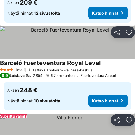
209 €
Alkaen
Näytä hinnat
12 sivustolta
Katso hinnat
Jaa
Li
Barceló Fuerteventura Royal Level
Katso hinnat
Hotelli
Kattava Thalasso-wellness-keskus
Katso hinnat
4 Tähtiluokitus
8,9
Loistava
2 854
6.7 km kohteesta Fuerteventura Airport
248 €
Alkaen
Näytä hinnat
10 sivustolta
Katso hinnat
Suosittu valinta
Jaa
Li