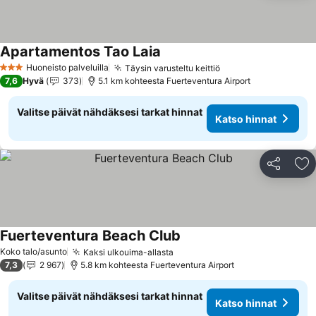
Apartamentos Tao Laia
Katso hinnat
Huoneisto palveluilla
Täysin varusteltu keittiö
Katso hinnat
3 Tähtiluokitus
7,6
Hyvä
373
5.1 km kohteesta Fuerteventura Airport
Valitse päivät nähdäksesi tarkat hinnat
Katso hinnat
Jaa
Li
Fuerteventura Beach Club
Katso hinnat
Koko talo/asunto
Kaksi ulkouima-allasta
Katso hinnat
7,3
2 967
5.8 km kohteesta Fuerteventura Airport
Valitse päivät nähdäksesi tarkat hinnat
Katso hinnat