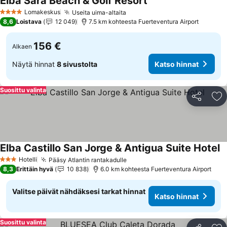
Elba Sara Beach & Golf Resort
Katso hinnat
Lomakeskus
Useita uima-altaita
Katso hinnat
4 Tähtiluokitus
8,6
Loistava
12 049
7.5 km kohteesta Fuerteventura Airport
156 €
Alkaen
Näytä hinnat
8 sivustolta
Katso hinnat
Suosittu valinta
Jaa
Li
Elba Castillo San Jorge & Antigua Suite Hotel
K
Hotelli
Pääsy Atlantin rantakadulle
Katso hinnat
3 Tähtiluokitus
8,3
Erittäin hyvä
10 838
6.0 km kohteesta Fuerteventura Airport
Valitse päivät nähdäksesi tarkat hinnat
Katso hinnat
Suosittu valinta