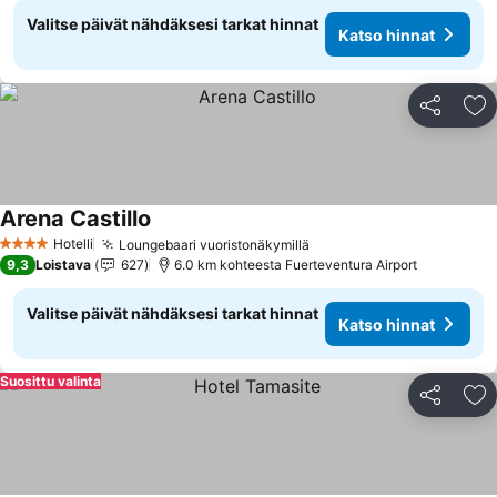
Valitse päivät nähdäksesi tarkat hinnat
Katso hinnat
Jaa
Li
Arena Castillo
Katso hinnat
Hotelli
Loungebaari vuoristonäkymillä
Katso hinnat
4 Tähtiluokitus
9,3
Loistava
627
6.0 km kohteesta Fuerteventura Airport
Valitse päivät nähdäksesi tarkat hinnat
Katso hinnat
Suosittu valinta
Jaa
Li