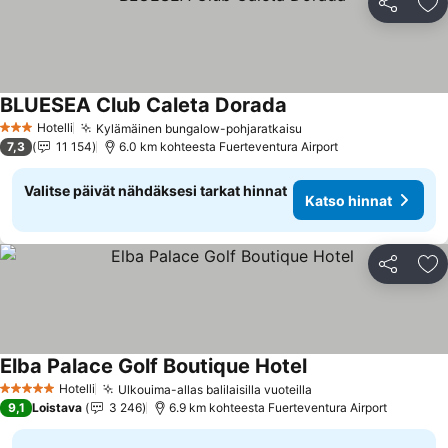
Jaa
Li
BLUESEA Club Caleta Dorada
Katso hinnat
Hotelli
Kylämäinen bungalow-pohjaratkaisu
Katso hinnat
3 Tähtiluokitus
7,3
11 154
6.0 km kohteesta Fuerteventura Airport
Valitse päivät nähdäksesi tarkat hinnat
Katso hinnat
Jaa
Li
Elba Palace Golf Boutique Hotel
Katso hinnat
Hotelli
Ulkouima-allas balilaisilla vuoteilla
Katso hinnat
5 Tähtiluokitus
9,1
Loistava
3 246
6.9 km kohteesta Fuerteventura Airport