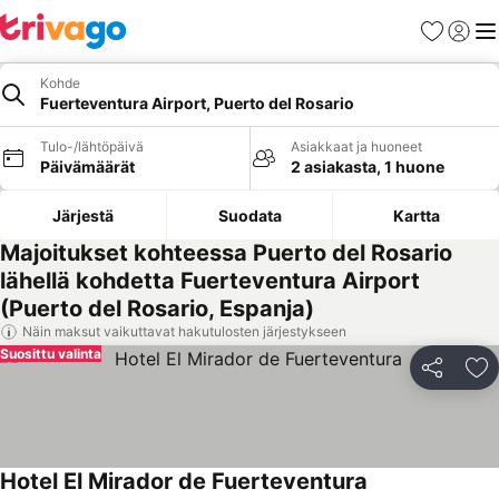
Suosikit
Kirjaud
Val
Kohde
Fuerteventura Airport, Puerto del Rosario
Tulo-/lähtöpäivä
Asiakkaat ja huoneet
Päivämäärät
2 asiakasta, 1 huone
Järjestä
Suodata
Kartta
Majoitukset kohteessa Puerto del Rosario
lähellä kohdetta Fuerteventura Airport
(Puerto del Rosario, Espanja)
Näin maksut vaikuttavat hakutulosten järjestykseen
Suosittu valinta
Jaa
Li
Hotel El Mirador de Fuerteventura
Katso hinnat