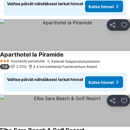
Valitse päivät nähdäksesi tarkat hinnat
Katso hinnat
Jaa
Li
Aparthotel la Piramide
Katso hinnat
Huoneisto palveluilla
Kätevät itsepalveluhuoneistot
Katso hinnat
3 Tähtiluokitus
7,0
2 210
4.4 km kohteesta Fuerteventura Airport
Valitse päivät nähdäksesi tarkat hinnat
Katso hinnat
Jaa
Li