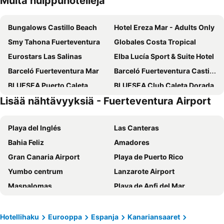
Muita huippuhotelleja
Bungalows Castillo Beach
Hotel Ereza Mar - Adults Only
Smy Tahona Fuerteventura
Globales Costa Tropical
Eurostars Las Salinas
Elba Lucía Sport & Suite Hotel
Barceló Fuerteventura Mar
Barceló Fuerteventura Castillo
BLUESEA Puerto Caleta
BLUESEA Club Caleta Dorada
Lisää nähtävyyksiä - Fuerteventura Airport
Hotel Chatur Costa Caleta
Broncemar Beach Suites
Sheraton Fuerteventura Beach, Golf & Spa Resort
Hotel El Mirador de Fuerteventura
Playa del Inglés
Las Canteras
Shambhala Fuerteventura
Hotel Tamasite
Bahia Feliz
Amadores
Elba Palace Golf Boutique Hotel
Barceló Fuerteventura Royal Level
Gran Canaria Airport
Playa de Puerto Rico
Horizonte Bay
Fuerteventura Puerto del Rosario Cataluña
Yumbo centrum
Lanzarote Airport
La Casita di Fuerte
Hotel Rural Rosario Martin
Maspalomas
Playa de Anfi del Mar
Apartamentos Castillo Beach
Barcelo Fuerteventura Royal Level - Adults Only
Meloneras
Aeropuerto Internacional de Gran Canaria
Arena Castillo
Elite Fuerteventura Club
Vegueta
Parque Santa Catalina
marYsol
Casa Cocolores
Hotellihaku
Eurooppa
Espanja
Kanariansaaret