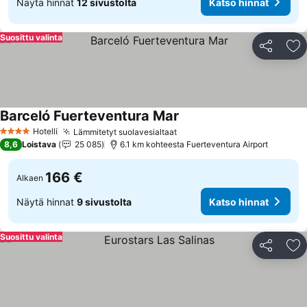
Näytä hinnat
12 sivustolta
Katso hinnat
Suosittu valinta
Jaa
Li
Barceló Fuerteventura Mar
Katso hinnat
Hotelli
Lämmitetyt suolavesialtaat
Katso hinnat
4 Tähtiluokitus
8,6
Loistava
25 085
6.1 km kohteesta Fuerteventura Airport
166 €
Alkaen
Näytä hinnat
9 sivustolta
Katso hinnat
Suosittu valinta
Jaa
Li