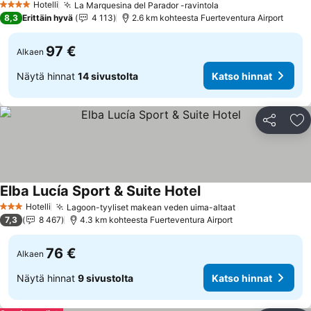
Hotelli
La Marquesina del Parador -ravintola
Katso hinnat
4 Tähtiluokitus
8,3
Erittäin hyvä
4 113
2.6 km kohteesta Fuerteventura Airport
97 €
Alkaen
Näytä hinnat
14 sivustolta
Katso hinnat
Jaa
Li
Elba Lucía Sport & Suite Hotel
Katso hinnat
Hotelli
Lagoon-tyyliset makean veden uima-altaat
Katso hinnat
3 Tähtiluokitus
7,3
8 467
4.3 km kohteesta Fuerteventura Airport
76 €
Alkaen
Näytä hinnat
9 sivustolta
Katso hinnat