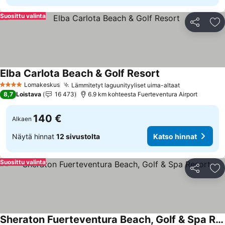
Suosittu valinta
Jaa
Li
Elba Carlota Beach & Golf Resort
Katso hinnat
Lomakeskus
Lämmitetyt laguunityyliset uima-altaat
Katso hinna
4 Tähtiluokitus
8,7
Loistava
16 473
6.9 km kohteesta Fuerteventura Airport
140 €
Alkaen
Näytä hinnat
12 sivustolta
Katso hinnat
Suosittu valinta
Jaa
Li
Sheraton Fuerteventura Beach, Golf & Spa Resort