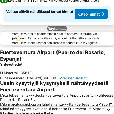
8,9
Loistava
3 339
6.3 km kohteesta Fuerteventura Airport
Valitse päivät nähdäksesi tarkat hinnat
Katso hinnat
Näytä lisää
Varaussivustoilta saamamme hinnat ja saatavuus muuttuvat
jatkuvasti. Tämä tarkoittaa sitä, että et välttämättä aina löydä
varaussivustolta täsmälleen samaa tarjousta kuin trivagosta.
Fuerteventura Airport (Puerto del Rosario,
Espanja)
Yhteystiedot
El Matorral
,
35610
,
Puhelinnumero
:
+34(928)860600
|
Virallinen sivusto
Usein kysyttyjä kysymyksiä nähtävyydestä
Fuerteventura Airport
Mikä tekee nähtävyydestä Fuerteventura Airport suositun kohteessa
Puerto del Rosario?
Mitä majoituspaikkoja on lähellä nähtävyyttä Fuerteventura Airport?
Mitkä nähtävyydet ovat lähellä kohdetta Fuerteventura Airport?