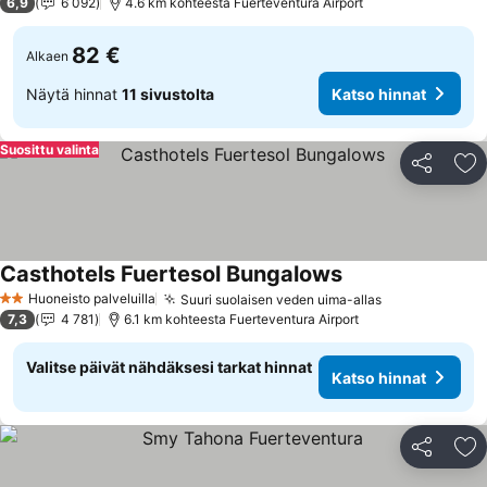
6,9
6 092
4.6 km kohteesta Fuerteventura Airport
82 €
Alkaen
Näytä hinnat
11 sivustolta
Katso hinnat
Suosittu valinta
Jaa
Li
Casthotels Fuertesol Bungalows
Katso hinnat
Huoneisto palveluilla
Suuri suolaisen veden uima-allas
Katso hinnat
2 Tähtiluokitus
7,3
4 781
6.1 km kohteesta Fuerteventura Airport
Valitse päivät nähdäksesi tarkat hinnat
Katso hinnat
Jaa
Li