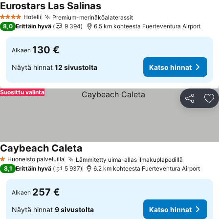
Eurostars Las Salinas
Katso hinnat
Hotelli
Premium-merinäköalaterassit
Katso hinnat
4 Tähtiluokitus
8,0
Erittäin hyvä
9 394
6.5 km kohteesta Fuerteventura Airport
130 €
Alkaen
Näytä hinnat
12 sivustolta
Katso hinnat
Suosittu valinta
Jaa
Li
Caybeach Caleta
Katso hinnat
Huoneisto palveluilla
Lämmitetty uima-allas ilmakuplapedillä
Katso hin
1 Tähtiluokitus
8,1
Erittäin hyvä
5 937
6.2 km kohteesta Fuerteventura Airport
257 €
Alkaen
Näytä hinnat
9 sivustolta
Katso hinnat