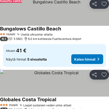
Suosittu valinta
Jaa
Li
Bungalows Castillo Beach
Katso hinnat
Hotelli
Useita ulkouima-altaita
Katso hinnat
2 Tähtiluokitus
6,1
5 560
6.0 km kohteesta Fuerteventura Airport
41 €
Alkaen
Näytä hinnat
5 sivustolta
Katso hinnat
Jaa
Li
Globales Costa Tropical
Katso hinnat
Hotelli
Laajat suolaisen veden uima-altaat
Katso hinnat
3 Tähtiluokitus