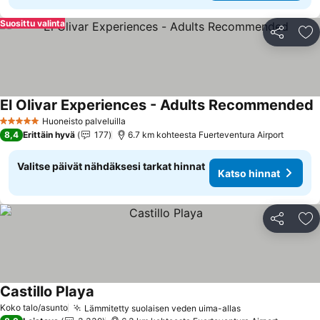
Suosittu valinta
Jaa
Li
El Olivar Experiences - Adults Recommended
K
Huoneisto palveluilla
5 Tähtiluokitus
8,4
Erittäin hyvä
177
6.7 km kohteesta Fuerteventura Airport
Valitse päivät nähdäksesi tarkat hinnat
Katso hinnat
Jaa
Li
Castillo Playa
Katso hinnat
Koko talo/asunto
Lämmitetty suolaisen veden uima-allas
Katso hinnat