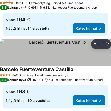
Katso hinnat
Hotelli
Lämmitetyt laguunityyliset uima-altaat
Katso hinnat
5 Tähtiluokitus
8,8
Loistava
10 698
6.8 km kohteesta Fuerteventura Airport
194 €
Alkaen
Näytä hinnat
14 sivustolta
Katso hinnat
Jaa
Li
Barceló Fuerteventura Castillo
Katso hinnat
Hotelli
Royal Level premium-päivitys
Katso hinnat
4 Tähtiluokitus
8,3
Erittäin hyvä
15 931
6.4 km kohteesta Fuerteventura Airport
168 €
Alkaen
Näytä hinnat
10 sivustolta
Katso hinnat