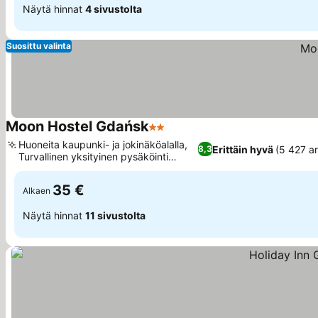
Näytä hinnat
4 sivustolta
Suosittu valinta
Moon Hostel Gdańsk
2 Tähtiluokitus
Huoneita kaupunki- ja jokinäköalalla,
Erittäin hyvä
(5 427 ar
8,3
Turvallinen yksityinen pysäköinti
saatavilla
35 €
Alkaen
Näytä hinnat
11 sivustolta