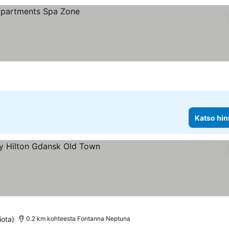
Katso hin
itus
iota)
0.2 km kohteesta Fontanna Neptuna