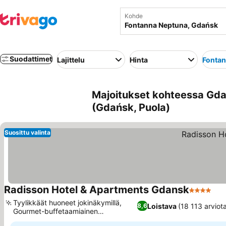
Kohde
Suodattimet
Lajittelu
Hinta
Fontan
Majoitukset kohteessa Gda
(Gdańsk, Puola)
Suosittu valinta
Radisson Hotel & Apartments Gdansk
4 Tähtiluo
Tyylikkäät huoneet jokinäkymillä,
Loistava
(18 113 arviot
8,6
Gourmet-buffetaamiainen
jokinäkymillä