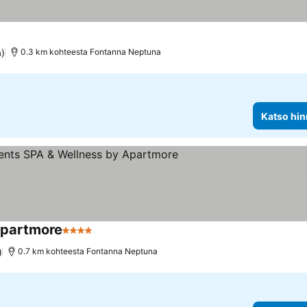
a)
0.3 km kohteesta Fontanna Neptuna
Katso hin
Apartmore
4 Tähtiluokitus
)
0.7 km kohteesta Fontanna Neptuna