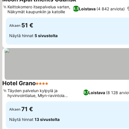
Keittokomero itsepalvelua varten,
Loistava
(4 842 arviota)
8,5
Näkymät kaupunkiin ja katoille
51 €
Alkaen
Näytä hinnat
5 sivustolta
Hotel Grano
4 Tähtiluokitus
Täyden palvelun kylpylä ja
Loistava
(8 128 arvio
9,1
hyvinvointialue, Młyn-ravintola
puolalaisella keittiöllä
71 €
Alkaen
Näytä hinnat
13 sivustolta