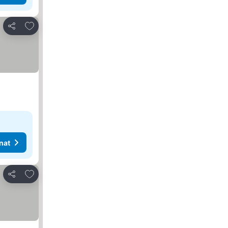
Lisää suosikkeihin
Jaa
nat
Lisää suosikkeihin
Jaa