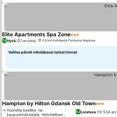
Elite Apartments Spa Zone
3 Tähtiluokitus
Hyvä
(27 arviota)
7,6
0.6 km kohteesta Fontanna Neptuna
Valitse päivät nähdäksesi tarkat hinnat
Hampton by Hilton Gdansk Old Town
3 Tähtiluok
Huoneita basilika- tai
Loistava
(10 534 arv
9,2
kaupunkinäköalalla, Historiallinen