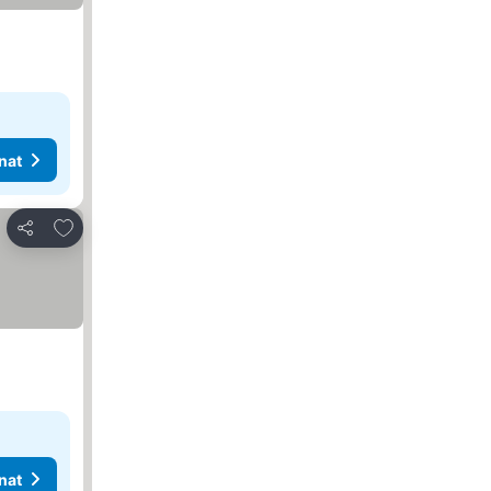
nat
Lisää suosikkeihin
Jaa
nat