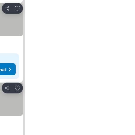
Lisää suosikkeihin
Jaa
nat
Lisää suosikkeihin
Jaa