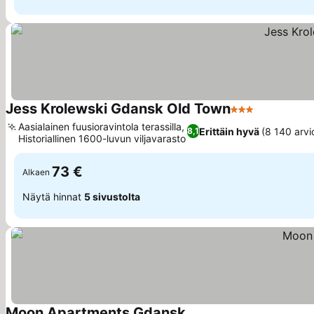
Jess Krolewski Gdansk Old Town
3 Tähtiluokitus
Aasialainen fuusioravintola terassilla,
Erittäin hyvä
(8 140 arvi
8,1
Historiallinen 1600-luvun viljavarasto
73 €
Alkaen
Näytä hinnat
5 sivustolta
Moon Apartments Gdansk