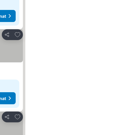
nat
Lisää suosikkeihin
Jaa
nat
Lisää suosikkeihin
Jaa