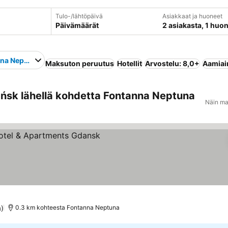
Tulo-/lähtöpäivä
Asiakkaat ja huoneet
Päivämäärät
2 asiakasta, 1 huo
na Neptuna
Maksuton peruutus
Hotellit
Arvostelu: 8,0+
Aamiain
ńsk lähellä kohdetta Fontanna Neptuna
Näin ma
kitus
a)
0.3 km kohteesta Fontanna Neptuna