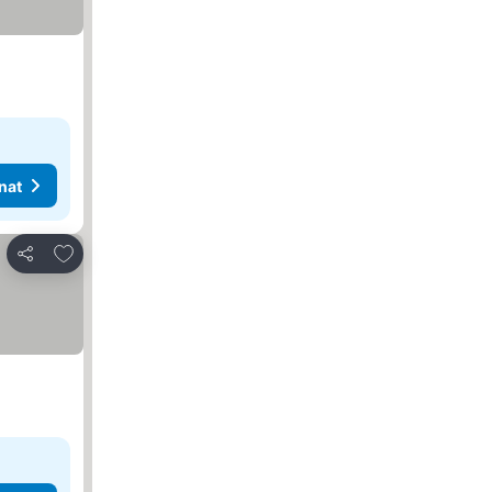
nat
Lisää suosikkeihin
Jaa