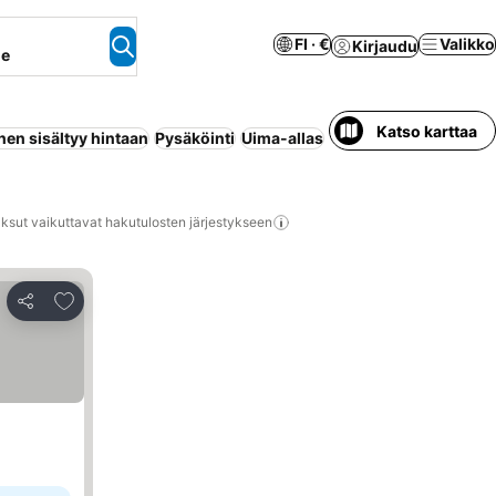
FI · €
Valikko
Kirjaudu
ne
Katso karttaa
en sisältyy hintaan
Pysäköinti
Uima-allas
Puolihoito
Huoneisto 
ksut vaikuttavat hakutulosten järjestykseen
Lisää suosikkeihin
Jaa