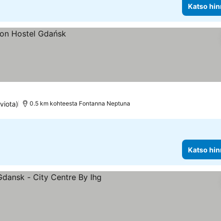
Katso hin
viota)
0.5 km kohteesta Fontanna Neptuna
Katso hin