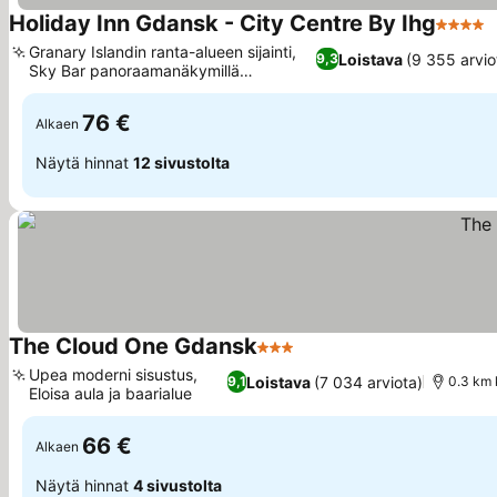
Holiday Inn Gdansk - City Centre By Ihg
4 Tähti
Granary Islandin ranta-alueen sijainti,
Loistava
(9 355 arvio
9,3
Sky Bar panoraamanäkymillä
kaupunkiin
76 €
Alkaen
Näytä hinnat
12 sivustolta
The Cloud One Gdansk
3 Tähtiluokitus
Upea moderni sisustus,
Loistava
(7 034 arviota)
9,1
0.3 km 
Eloisa aula ja baarialue
66 €
Alkaen
Näytä hinnat
4 sivustolta