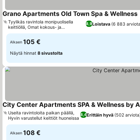
Grano Apartments Old Town Spa & Wellness
Tyylikäs ravintola monipuolisella
Loistava
(6 883 arviot
8,9
keittiöllä, Omat kokous- ja
tapahtumatilat
105 €
Alkaen
Näytä hinnat
8 sivustolta
City Center Apartments SPA & Wellness by 
Useita ravintoloita paikan päällä,
Erittäin hyvä
(502 arviota
8,4
Hyvin varustellut keittiöt huoneissa
108 €
Alkaen