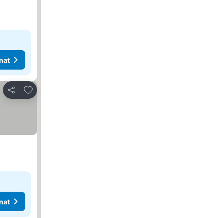
nat
Lisää suosikkeihin
Jaa
nat