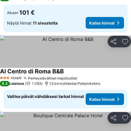
101 €
Alkaen
Näytä hinnat
11 sivustolta
Katso hinnat
Jaa
Li
Al Centro di Roma B&B
Katso hinnat
Hotelli
Perheystävälliset majoitustilat
Katso hinnat
3 Tähtiluokitus
9,3
Loistava
1 093
1.5 km kohteesta Pietarinkirkko
Valitse päivät nähdäksesi tarkat hinnat
Katso hinnat
Jaa
Li