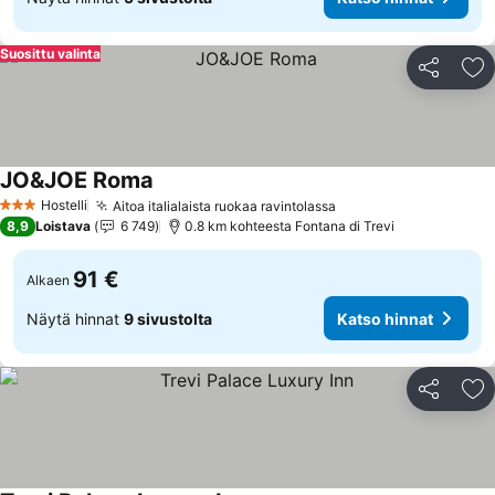
Suosittu valinta
Jaa
Li
JO&JOE Roma
Katso hinnat
Hostelli
Aitoa italialaista ruokaa ravintolassa
Katso hinnat
3 Tähtiluokitus
8,9
Loistava
6 749
0.8 km kohteesta Fontana di Trevi
91 €
Alkaen
Näytä hinnat
9 sivustolta
Katso hinnat
Jaa
Li