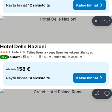
Näytä hinnat
12 sivustolta
Katso hinnat
Jaa
Li
Hotel Delle Nazioni
Katso hinnat
Hotelli
Taiteellisen ja kaupallisen keskuksen läheisyys
Katso hin
4 Tähtiluokitus
8,7
Loistava
5 900
1.5 km kohteesta Colosseum
158 €
Alkaen
Näytä hinnat
14 sivustolta
Katso hinnat
Jaa
Li