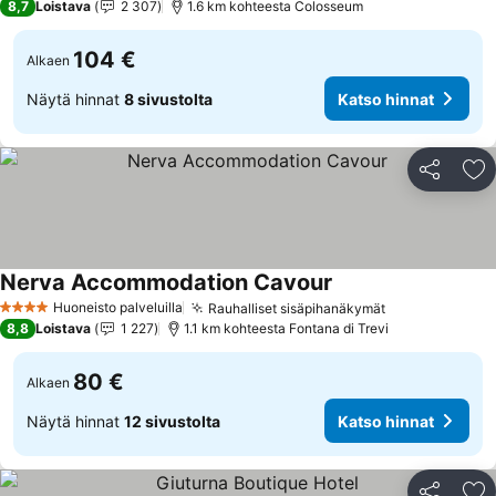
8,7
Loistava
2 307
1.6 km kohteesta Colosseum
104 €
Alkaen
Näytä hinnat
8 sivustolta
Katso hinnat
Jaa
Li
Nerva Accommodation Cavour
Katso hinnat
Huoneisto palveluilla
Rauhalliset sisäpihanäkymät
Katso hinnat
4 Tähtiluokitus
8,8
Loistava
1 227
1.1 km kohteesta Fontana di Trevi
80 €
Alkaen
Näytä hinnat
12 sivustolta
Katso hinnat