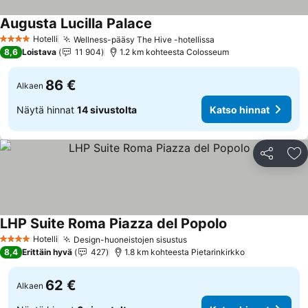
Augusta Lucilla Palace
Katso hinnat
Hotelli
Wellness-pääsy The Hive -hotellissa
Katso hinnat
4 Tähtiluokitus
8,6
Loistava
11 904
1.2 km kohteesta Colosseum
86 €
Alkaen
Näytä hinnat
14 sivustolta
Katso hinnat
Jaa
Li
LHP Suite Roma Piazza del Popolo
Katso hinnat
Hotelli
Design-huoneistojen sisustus
Katso hinnat
4 Tähtiluokitus
8,4
Erittäin hyvä
427
1.8 km kohteesta Pietarinkirkko
62 €
Alkaen