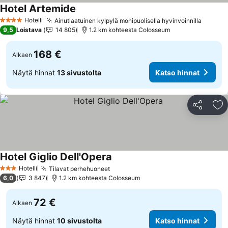
Hotel Artemide
Katso hinnat
Hotelli
Ainutlaatuinen kylpylä monipuolisella hyvinvoinnilla
Katso 
4 Tähtiluokitus
9,5
Loistava
14 805
1.2 km kohteesta Colosseum
168 €
Alkaen
Näytä hinnat
13 sivustolta
Katso hinnat
Jaa
Li
Hotel Giglio Dell'Opera
Katso hinnat
Hotelli
Tilavat perhehuoneet
Katso hinnat
3 Tähtiluokitus
6,0
3 847
1.2 km kohteesta Colosseum
72 €
Alkaen
Näytä hinnat
10 sivustolta
Katso hinnat