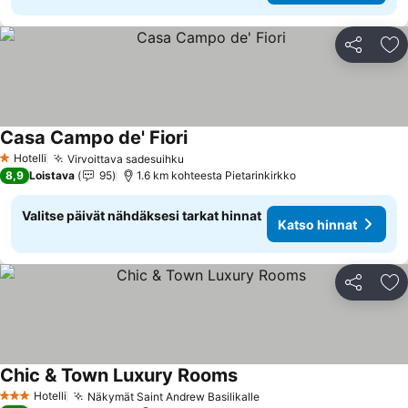
Jaa
Li
Casa Campo de' Fiori
Katso hinnat
Hotelli
Virvoittava sadesuihku
Katso hinnat
1 Tähtiluokitus
8,9
Loistava
95
1.6 km kohteesta Pietarinkirkko
Valitse päivät nähdäksesi tarkat hinnat
Katso hinnat
Jaa
Li
Chic & Town Luxury Rooms
Katso hinnat
Hotelli
Näkymät Saint Andrew Basilikalle
Katso hinnat
3 Tähtiluokitus