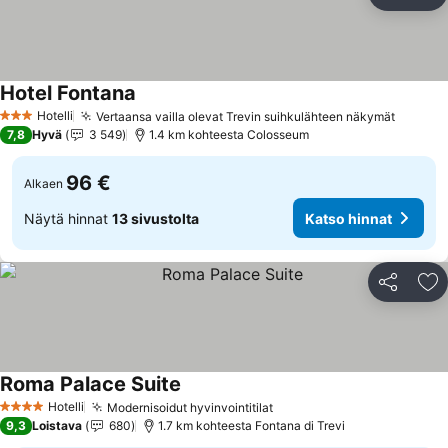
Jaa
Li
Hotel Fontana
Katso hinnat
Hotelli
Vertaansa vailla olevat Trevin suihkulähteen näkymät
Katso 
3 Tähtiluokitus
7,8
Hyvä
3 549
1.4 km kohteesta Colosseum
96 €
Alkaen
Näytä hinnat
13 sivustolta
Katso hinnat
Jaa
Li
Roma Palace Suite
Katso hinnat
Hotelli
Modernisoidut hyvinvointitilat
Katso hinnat
4 Tähtiluokitus
9,3
Loistava
680
1.7 km kohteesta Fontana di Trevi