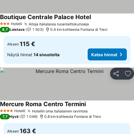
Boutique Centrale Palace Hotel
Katso hinnat
Hotelli
Aitoja italialaisia ruoanlaittokursseja
Katso hinnat
3 Tähtiluokitus
8,7
Loistava
1 503
0.4 km kohteesta Fontana di Trevi
115 €
Alkaen
Näytä hinnat
14 sivustolta
Katso hinnat
Jaa
Li
Mercure Roma Centro Termini
Katso hinnat
Hotelli
Hotellin oma italialainen ravintola
Katso hinnat
4 Tähtiluokitus
7,7
Hyvä
1 046
0.8 km kohteesta Fontana di Trevi
163 €
Alkaen