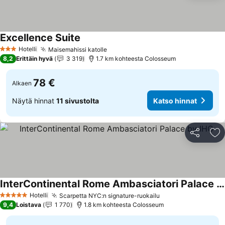
Excellence Suite
Katso hinnat
Hotelli
Maisemahissi katolle
Katso hinnat
3 Tähtiluokitus
8,2
Erittäin hyvä
3 319
1.7 km kohteesta Colosseum
78 €
Alkaen
Näytä hinnat
11 sivustolta
Katso hinnat
Jaa
Li
InterContinental Rome Ambasciatori Palace by IHG
Katso hinnat
Hotelli
Scarpetta NYC:n signature-ruokailu
Katso hinnat
5 Tähtiluokitus
9,4
Loistava
1 770
1.8 km kohteesta Colosseum