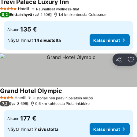
Trevi Palace Luxury Inn
Katso hinnat
Hotelli
Rauhalliset wellness-tilat
Katso hinnat
5 Tähtiluokitus
8,2
Erittäin hyvä
2 506
1.4 km kohteesta Colosseum
135 €
Alkaen
Näytä hinnat
14 sivustolta
Katso hinnat
Jaa
Li
Grand Hotel Olympic
Katso hinnat
Hotelli
Historiallinen paavin palatsin miljöö
Katso hinnat
4 Tähtiluokitus
7,2
3 696
0.6 km kohteesta Pietarinkirkko
177 €
Alkaen
Näytä hinnat
7 sivustolta
Katso hinnat