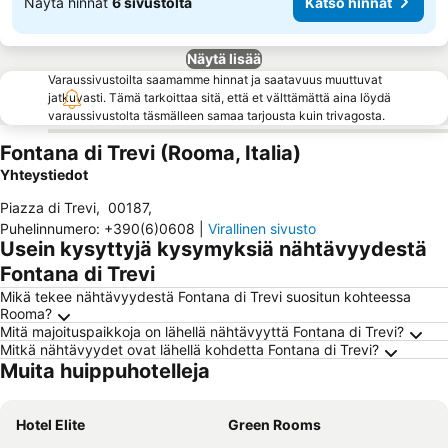
Näytä hinnat
6 sivustolta
Katso hinnat
Näytä lisää
Varaussivustoilta saamamme hinnat ja saatavuus muuttuvat
jatkuvasti. Tämä tarkoittaa sitä, että et välttämättä aina löydä
varaussivustolta täsmälleen samaa tarjousta kuin trivagosta.
Fontana di Trevi (Rooma, Italia)
Yhteystiedot
Piazza di Trevi
,
00187
,
Puhelinnumero
:
+390(6)0608
|
Virallinen sivusto
Usein kysyttyjä kysymyksiä nähtävyydestä
Fontana di Trevi
Mikä tekee nähtävyydestä Fontana di Trevi suositun kohteessa
Rooma?
Mitä majoituspaikkoja on lähellä nähtävyyttä Fontana di Trevi?
Mitkä nähtävyydet ovat lähellä kohdetta Fontana di Trevi?
Muita huippuhotelleja
Hotel Elite
Green Rooms