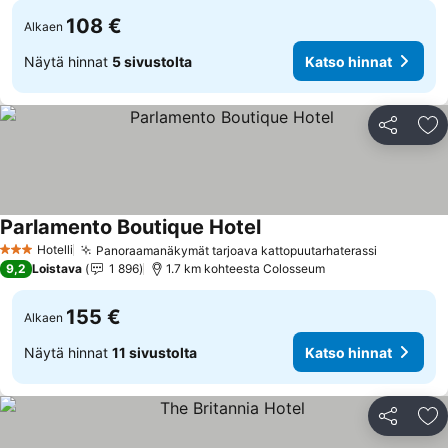
108 €
Alkaen
Näytä hinnat
5 sivustolta
Katso hinnat
Jaa
Li
Parlamento Boutique Hotel
Katso hinnat
Hotelli
Panoraamanäkymät tarjoava kattopuutarhaterassi
Katso hin
3 Tähtiluokitus
9,2
Loistava
1 896
1.7 km kohteesta Colosseum
155 €
Alkaen
Näytä hinnat
11 sivustolta
Katso hinnat
Jaa
Li