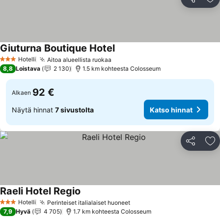
Jaa
Li
Giuturna Boutique Hotel
Katso hinnat
Hotelli
Aitoa alueellista ruokaa
Katso hinnat
3 Tähtiluokitus
8,8
Loistava
2 130
1.5 km kohteesta Colosseum
92 €
Alkaen
Näytä hinnat
7 sivustolta
Katso hinnat
Jaa
Li
Raeli Hotel Regio
Katso hinnat
Hotelli
Perinteiset italialaiset huoneet
Katso hinnat
3 Tähtiluokitus
7,9
Hyvä
4 705
1.7 km kohteesta Colosseum