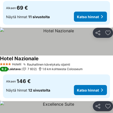
69 €
Alkaen
Näytä hinnat
11 sivustolta
Katso hinnat
Jaa
Li
Hotel Nazionale
Katso hinnat
Hotelli
Rauhallinen kävelykatu sijainti
Katso hinnat
4 Tähtiluokitus
9,2
Loistava
7 602
1.6 km kohteesta Colosseum
146 €
Alkaen
Näytä hinnat
12 sivustolta
Katso hinnat
Jaa
Li