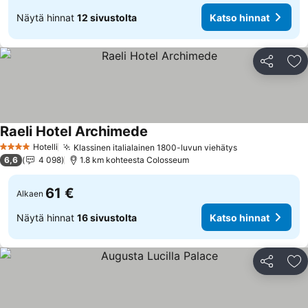
Näytä hinnat
12 sivustolta
Katso hinnat
Jaa
Li
Raeli Hotel Archimede
Katso hinnat
Hotelli
Klassinen italialainen 1800-luvun viehätys
Katso hinnat
4 Tähtiluokitus
6,6
4 098
1.8 km kohteesta Colosseum
61 €
Alkaen
Näytä hinnat
16 sivustolta
Katso hinnat
Jaa
Li