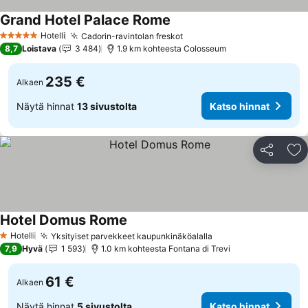
Grand Hotel Palace Rome
Katso hinnat
Hotelli
Cadorin-ravintolan freskot
Katso hinnat
5 Tähtiluokitus
8,7
Loistava
3 484
1.9 km kohteesta Colosseum
235 €
Alkaen
Näytä hinnat
13 sivustolta
Katso hinnat
Jaa
Li
Hotel Domus Rome
Katso hinnat
Hotelli
Yksityiset parvekkeet kaupunkinäköalalla
Katso hinnat
1 Tähtiluokitus
7,9
Hyvä
1 593
1.0 km kohteesta Fontana di Trevi
61 €
Alkaen
Näytä hinnat
5 sivustolta
Katso hinnat