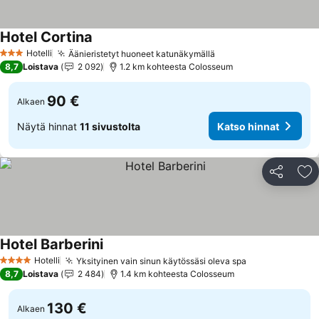
Hotel Cortina
Katso hinnat
Hotelli
Äänieristetyt huoneet katunäkymällä
Katso hinnat
3 Tähtiluokitus
8,7
Loistava
2 092
1.2 km kohteesta Colosseum
90 €
Alkaen
Näytä hinnat
11 sivustolta
Katso hinnat
Jaa
Li
Hotel Barberini
Katso hinnat
Hotelli
Yksityinen vain sinun käytössäsi oleva spa
Katso hinnat
4 Tähtiluokitus
8,7
Loistava
2 484
1.4 km kohteesta Colosseum
130 €
Alkaen