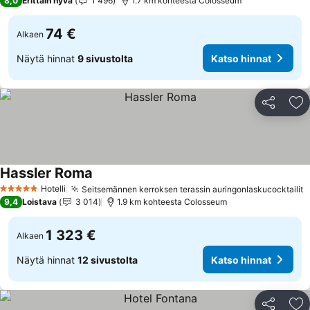
8,0
Erittäin hyvä
1 496
1.7 km kohteesta Colosseum
74 €
Alkaen
Näytä hinnat
9 sivustolta
Katso hinnat
Jaa
Li
Hassler Roma
Katso hinnat
Hotelli
Seitsemännen kerroksen terassin auringonlaskucocktailit
K
5 Tähtiluokitus
9,4
Loistava
3 014
1.9 km kohteesta Colosseum
1 323 €
Alkaen
Näytä hinnat
12 sivustolta
Katso hinnat