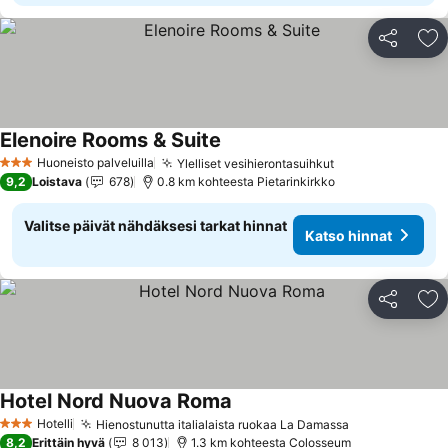
Jaa
Li
Elenoire Rooms & Suite
Katso hinnat
Huoneisto palveluilla
Ylelliset vesihierontasuihkut
Katso hinnat
3 Tähtiluokitus
9,2
Loistava
678
0.8 km kohteesta Pietarinkirkko
Valitse päivät nähdäksesi tarkat hinnat
Katso hinnat
Jaa
Li
Hotel Nord Nuova Roma
Katso hinnat
Hotelli
Hienostunutta italialaista ruokaa La Damassa
Katso hinnat
3 Tähtiluokitus
8,2
Erittäin hyvä
8 013
1.3 km kohteesta Colosseum