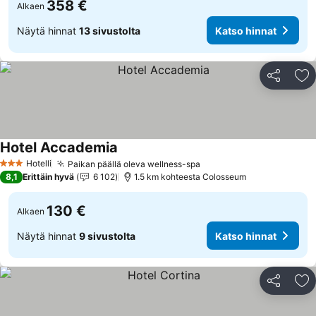
358 €
Alkaen
Näytä hinnat
13 sivustolta
Katso hinnat
Jaa
Li
Hotel Accademia
Katso hinnat
Hotelli
Paikan päällä oleva wellness-spa
Katso hinnat
3 Tähtiluokitus
8,1
Erittäin hyvä
6 102
1.5 km kohteesta Colosseum
130 €
Alkaen
Näytä hinnat
9 sivustolta
Katso hinnat
Jaa
Li