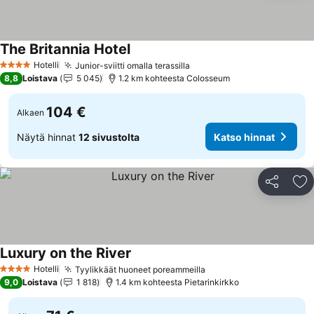
The Britannia Hotel
Katso hinnat
Hotelli
Junior-sviitti omalla terassilla
Katso hinnat
4 Tähtiluokitus
8,8
Loistava
5 045
1.2 km kohteesta Colosseum
104 €
Alkaen
Näytä hinnat
12 sivustolta
Katso hinnat
Jaa
Li
Luxury on the River
Katso hinnat
Hotelli
Tyylikkäät huoneet poreammeilla
Katso hinnat
4 Tähtiluokitus
9,0
Loistava
1 818
1.4 km kohteesta Pietarinkirkko