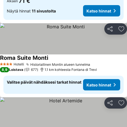
71 €
Alkaen
Näytä hinnat
11 sivustolta
Katso hinnat
Jaa
Li
Roma Suite Monti
Katso hinnat
Hotelli
Historiallinen Montin alueen tunnelma
Katso hinnat
4 Tähtiluokitus
8,9
Loistava
677
1.1 km kohteesta Fontana di Trevi
Valitse päivät nähdäksesi tarkat hinnat
Katso hinnat
Jaa
Li