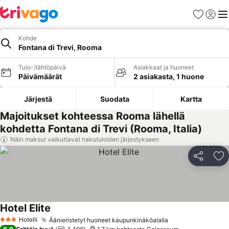
Suosikit
Kirjaud
Val
Kohde
Fontana di Trevi, Rooma
Tulo-/lähtöpäivä
Asiakkaat ja huoneet
Päivämäärät
2 asiakasta, 1 huone
Järjestä
Suodata
Kartta
Majoitukset kohteessa Rooma lähellä
kohdetta Fontana di Trevi (Rooma, Italia)
Näin maksut vaikuttavat hakutulosten järjestykseen
Jaa
Li
Hotel Elite
Katso hinnat
Hotelli
Äänieristetyt huoneet kaupunkinäköalalla
Katso hinnat
3 Tähtiluokitus