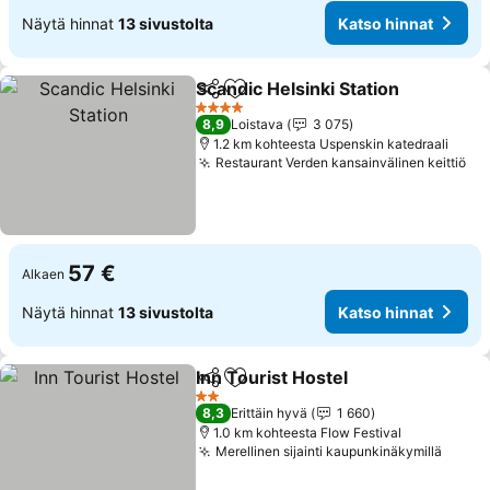
Näytä hinnat
13 sivustolta
Katso hinnat
Scandic Helsinki Station
Jaa
Lisää suosikkeihin
4 Tähtiluokitus
8,9
Loistava
3 075
1.2 km kohteesta Uspenskin katedraali
Restaurant Verden kansainvälinen keittiö
57 €
Alkaen
Näytä hinnat
13 sivustolta
Katso hinnat
Inn Tourist Hostel
Jaa
Lisää suosikkeihin
2 Tähtiluokitus
8,3
Erittäin hyvä
1 660
1.0 km kohteesta Flow Festival
Merellinen sijainti kaupunkinäkymillä