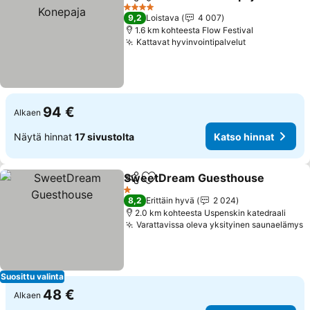
Jaa
Lisää suosikkeihin
4 Tähtiluokitus
9,2
Loistava
4 007
1.6 km kohteesta Flow Festival
Kattavat hyvinvointipalvelut
94 €
Alkaen
Näytä hinnat
17 sivustolta
Katso hinnat
SweetDream Guesthouse
Jaa
Lisää suosikkeihin
1 Tähtiluokitus
8,2
Erittäin hyvä
2 024
2.0 km kohteesta Uspenskin katedraali
Varattavissa oleva yksityinen saunaelämys
Suosittu valinta
48 €
Alkaen