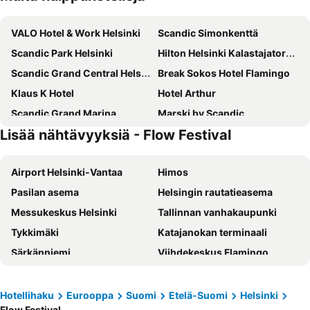
VALO Hotel & Work Helsinki
Scandic Simonkenttä
Scandic Park Helsinki
Hilton Helsinki Kalastajatorppa
Scandic Grand Central Helsinki
Break Sokos Hotel Flamingo
Klaus K Hotel
Hotel Arthur
Scandic Grand Marina
Marski by Scandic
Lisää nähtävyyksiä - Flow Festival
Clarion Hotel Helsinki
Scandic Helsinki Aviapolis
Radisson Blu Seaside Hotel, Helsinki
Scandic Helsinki Aviacongress
Airport Helsinki-Vantaa
Himos
Comfort Hotel Helsinki Airport
Hilton Helsinki Airport
Pasilan asema
Helsingin rautatieasema
Scandic Hakaniemi
Scandic Kallio
Messukeskus Helsinki
Tallinnan vanhakaupunki
Holiday Inn Helsinki - Expo By Ihg
Scandic Pasila
Tykkimäki
Katajanokan terminaali
Original Sokos Hotel Tripla
Scandic Kaisaniemi
Särkänniemi
Viihdekeskus Flamingo
Crowne Plaza Helsinki - Hesperia By Ihg
Lapland Hotels Bulevardi
Tallinnan satama
Olympiastadion Helsinki
Original Sokos Hotel Presidentti
Hotel AX
Helsingin jäähalli
Hartwall Areena
Hotel Helka
Pilot Airport Hotel
Hotellihaku
Eurooppa
Suomi
Etelä-Suomi
Helsinki
Flow Festival