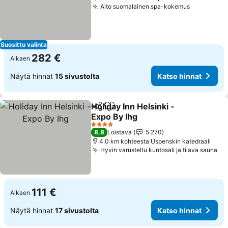
Aito suomalainen spa-kokemus
Suosittu valinta
282 €
Alkaen
Näytä hinnat
15 sivustolta
Katso hinnat
Holiday Inn Helsinki -
Jaa
Lisää suosikkeihin
Expo By Ihg
4 Tähtiluokitus
8,8
Loistava
5 270
4.0 km kohteesta Uspenskin katedraali
Hyvin varusteltu kuntosali ja tilava sauna
111 €
Alkaen
Näytä hinnat
17 sivustolta
Katso hinnat