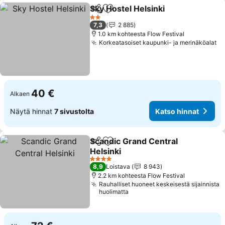
Sky Hostel Helsinki
Jaa
Lisää suosikkeihin
2 Tähtiluokitus
7,3
2 885
1.0 km kohteesta Flow Festival
Korkeatasoiset kaupunki- ja merinäköalat
40 €
Alkaen
Näytä hinnat
7 sivustolta
Katso hinnat
Scandic Grand Central
Jaa
Lisää suosikkeihin
Helsinki
4 Tähtiluokitus
8,9
Loistava
8 943
2.2 km kohteesta Flow Festival
Rauhalliset huoneet keskeisestä sijainnista
huolimatta