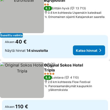
Eurohostel
Jaa
Lisää suosikkeihin
2 Tähtiluokitus
8,2
Erittäin hyvä
13 713
0.6 km kohteesta Uspenskin katedraali
Erinomainen sijainti Katajanokan saarella
Suosittu valinta
40 €
Alkaen
Näytä hinnat
14 sivustolta
Katso hinnat
Original Sokos Hotel
Jaa
Lisää suosikkeihin
Tripla
4 Tähtiluokitus
8,8
Loistava
4 110
2.6 km kohteesta Flow Festival
Panoraamanäkymät kaupunkiin
yläkerroksista
110 €
Alkaen