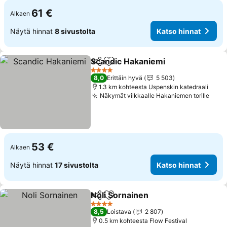
61 €
Alkaen
Näytä hinnat
8 sivustolta
Katso hinnat
Scandic Hakaniemi
Jaa
Lisää suosikkeihin
4 Tähtiluokitus
8,0
Erittäin hyvä
5 503
1.3 km kohteesta Uspenskin katedraali
Näkymät vilkkaalle Hakaniemen torille
53 €
Alkaen
Näytä hinnat
17 sivustolta
Katso hinnat
Noli Sornainen
Jaa
Lisää suosikkeihin
4 Tähtiluokitus
8,5
Loistava
2 807
0.5 km kohteesta Flow Festival