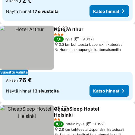
72 €
Alkaen
Näytä hinnat
17 sivustolta
Katso hinnat
Hotel Arthur
Jaa
Lisää suosikkeihin
3 Tähtiluokitus
7,8
Hyvä
19 337
0.8 km kohteesta Uspenskin katedraali
Huoneita kaupungin kattomaisemilla
Suosittu valinta
76 €
Alkaen
Näytä hinnat
13 sivustolta
Katso hinnat
CheapSleep Hostel
Jaa
Lisää suosikkeihin
Helsinki
2 Tähtiluokitus
8,0
Erittäin hyvä
11 192
2.8 km kohteesta Uspenskin katedraali
Eloisat sosiaaliset tapahtumat ja pelit