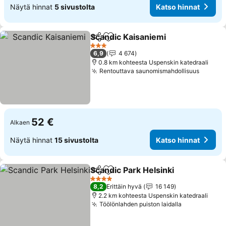
Näytä hinnat
5 sivustolta
Katso hinnat
Scandic Kaisaniemi
Jaa
Lisää suosikkeihin
3 Tähtiluokitus
6,9
4 674
0.8 km kohteesta Uspenskin katedraali
Rentouttava saunomismahdollisuus
52 €
Alkaen
Näytä hinnat
15 sivustolta
Katso hinnat
Scandic Park Helsinki
Jaa
Lisää suosikkeihin
4 Tähtiluokitus
8,2
Erittäin hyvä
16 149
2.2 km kohteesta Uspenskin katedraali
Töölönlahden puiston laidalla