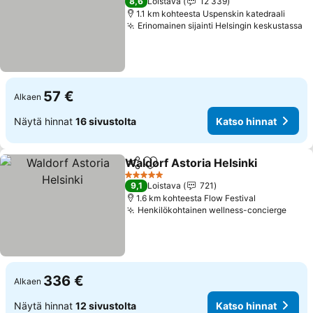
8,6
Loistava
12 339
1.1 km kohteesta Uspenskin katedraali
Erinomainen sijainti Helsingin keskustassa
57 €
Alkaen
Näytä hinnat
16 sivustolta
Katso hinnat
Waldorf Astoria Helsinki
Jaa
Lisää suosikkeihin
5 Tähtiluokitus
9,1
Loistava
721
1.6 km kohteesta Flow Festival
Henkilökohtainen wellness-concierge
336 €
Alkaen
Näytä hinnat
12 sivustolta
Katso hinnat