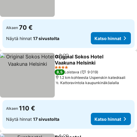
70 €
Alkaen
Näytä hinnat
17 sivustolta
Katso hinnat
Original Sokos Hotel
Jaa
Lisää suosikkeihin
Vaakuna Helsinki
4 Tähtiluokitus
8,5
Loistava
9 019
1.2 km kohteesta Uspenskin katedraali
Kattoravintola kaupunkinäköalalla
110 €
Alkaen
Näytä hinnat
17 sivustolta
Katso hinnat