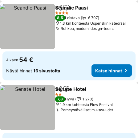
Scandic Paasi
Jaa
Lisää suosikkeihin
4 Tähtiluokitus
8,5
Loistava
6 707
1.3 km kohteesta Uspenskin katedraali
Rohkea, moderni design-teema
54 €
Alkaen
Näytä hinnat
16 sivustolta
Katso hinnat
Senate Hotel
Jaa
Lisää suosikkeihin
2 Tähtiluokitus
7,8
Hyvä
1 270
1.9 km kohteesta Flow Festival
Perheystävälliset mukavuudet