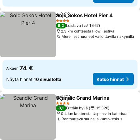
Solo Sokos Hotel Pier 4
Jaa
Lisää suosikkeihin
4 Tähtiluokitus
9,2
Loistava
1 667
2.3 km kohteesta Flow Festival
Merelliset huoneet valloittavilla näkymillä
74 €
Alkaen
Näytä hinnat
10 sivustolta
Katso hinnat
Scandic Grand Marina
Jaa
Lisää suosikkeihin
4 Tähtiluokitus
8,1
Erittäin hyvä
15 326
0.4 km kohteesta Uspenskin katedraali
Rentouttava sauna ja kuntokeskus