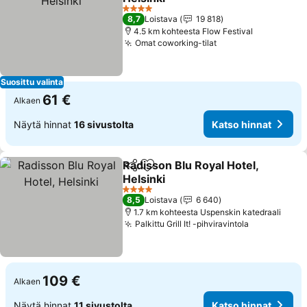
4 Tähtiluokitus
8,7
Loistava
19 818
4.5 km kohteesta Flow Festival
Omat coworking-tilat
Suosittu valinta
61 €
Alkaen
Näytä hinnat
16 sivustolta
Katso hinnat
Radisson Blu Royal Hotel,
Jaa
Lisää suosikkeihin
Helsinki
4 Tähtiluokitus
8,5
Loistava
6 640
1.7 km kohteesta Uspenskin katedraali
Palkittu Grill It! -pihviravintola
109 €
Alkaen
Näytä hinnat
11 sivustolta
Katso hinnat