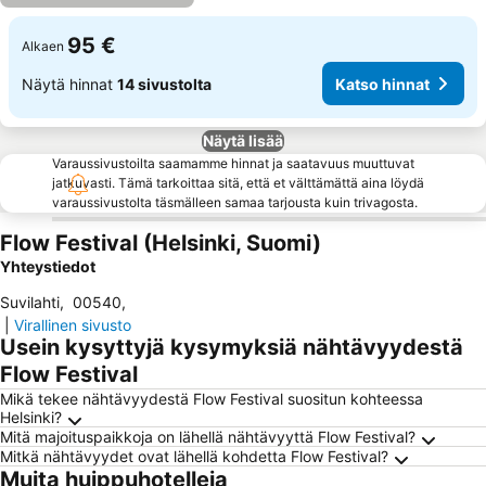
95 €
Alkaen
Näytä hinnat
14 sivustolta
Katso hinnat
Näytä lisää
Varaussivustoilta saamamme hinnat ja saatavuus muuttuvat
jatkuvasti. Tämä tarkoittaa sitä, että et välttämättä aina löydä
varaussivustolta täsmälleen samaa tarjousta kuin trivagosta.
Flow Festival (Helsinki, Suomi)
Yhteystiedot
Suvilahti
,
00540
,
|
Virallinen sivusto
Usein kysyttyjä kysymyksiä nähtävyydestä
Flow Festival
Mikä tekee nähtävyydestä Flow Festival suositun kohteessa
Helsinki?
Mitä majoituspaikkoja on lähellä nähtävyyttä Flow Festival?
Mitkä nähtävyydet ovat lähellä kohdetta Flow Festival?
Muita huippuhotelleja