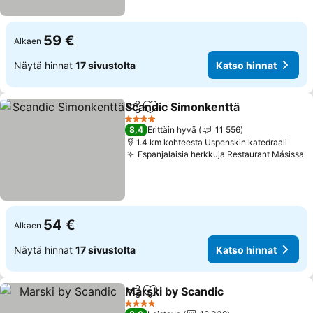
59 €
Alkaen
Näytä hinnat
17 sivustolta
Katso hinnat
Scandic Simonkenttä
Jaa
Lisää suosikkeihin
4 Tähtiluokitus
8,4
Erittäin hyvä
11 556
1.4 km kohteesta Uspenskin katedraali
Espanjalaisia herkkuja Restaurant Másissa
54 €
Alkaen
Näytä hinnat
17 sivustolta
Katso hinnat
Marski by Scandic
Jaa
Lisää suosikkeihin
4 Tähtiluokitus