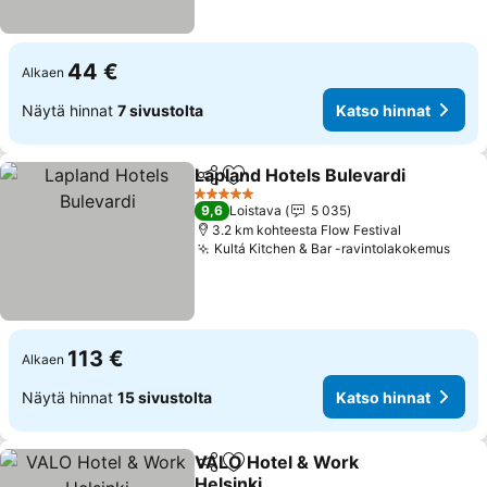
44 €
Alkaen
Näytä hinnat
7 sivustolta
Katso hinnat
Lapland Hotels Bulevardi
Jaa
Lisää suosikkeihin
5 Tähtiluokitus
9,6
Loistava
5 035
3.2 km kohteesta Flow Festival
Kultá Kitchen & Bar -ravintolakokemus
113 €
Alkaen
Näytä hinnat
15 sivustolta
Katso hinnat
VALO Hotel & Work
Jaa
Lisää suosikkeihin
Helsinki