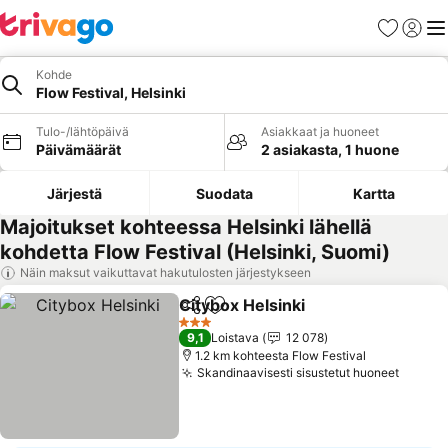
Suosikit
Kirjaud
Val
Kohde
Flow Festival, Helsinki
Tulo-/lähtöpäivä
Asiakkaat ja huoneet
Päivämäärät
2 asiakasta, 1 huone
Järjestä
Suodata
Kartta
Majoitukset kohteessa Helsinki lähellä
kohdetta Flow Festival (Helsinki, Suomi)
Näin maksut vaikuttavat hakutulosten järjestykseen
Citybox Helsinki
Jaa
Lisää suosikkeihin
3 Tähtiluokitus
9,1
Loistava
12 078
1.2 km kohteesta Flow Festival
Skandinaavisesti sisustetut huoneet