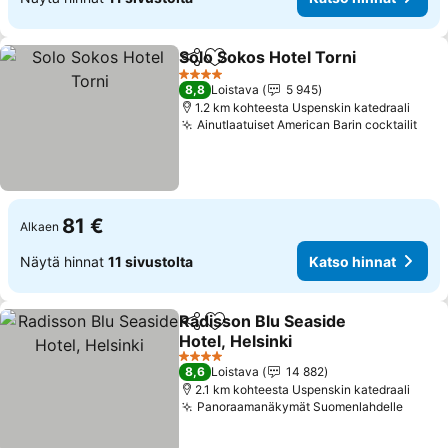
Solo Sokos Hotel Torni
Jaa
Lisää suosikkeihin
4 Tähtiluokitus
8,8
Loistava
5 945
1.2 km kohteesta Uspenskin katedraali
Ainutlaatuiset American Barin cocktailit
81 €
Alkaen
Näytä hinnat
11 sivustolta
Katso hinnat
Radisson Blu Seaside
Jaa
Lisää suosikkeihin
Hotel, Helsinki
4 Tähtiluokitus
8,6
Loistava
14 882
2.1 km kohteesta Uspenskin katedraali
Panoraamanäkymät Suomenlahdelle