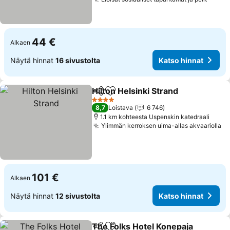
44 €
Alkaen
Näytä hinnat
16 sivustolta
Katso hinnat
Hilton Helsinki Strand
Jaa
Lisää suosikkeihin
4 Tähtiluokitus
8,7
Loistava
6 746
1.1 km kohteesta Uspenskin katedraali
Ylimmän kerroksen uima-allas akvaariolla
101 €
Alkaen
Näytä hinnat
12 sivustolta
Katso hinnat
The Folks Hotel Konepaja