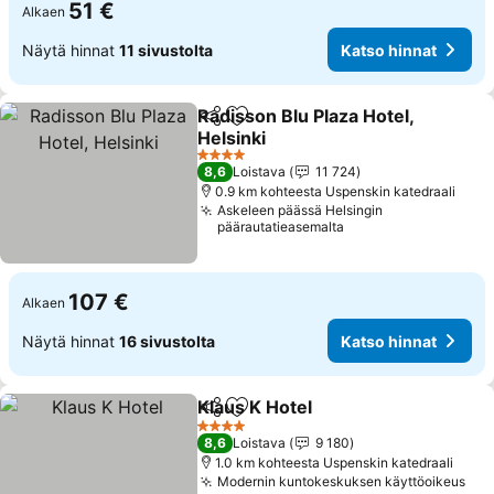
51 €
Alkaen
Näytä hinnat
11 sivustolta
Katso hinnat
Radisson Blu Plaza Hotel,
Jaa
Lisää suosikkeihin
Helsinki
4 Tähtiluokitus
8,6
Loistava
11 724
0.9 km kohteesta Uspenskin katedraali
Askeleen päässä Helsingin
päärautatieasemalta
107 €
Alkaen
Näytä hinnat
16 sivustolta
Katso hinnat
Klaus K Hotel
Jaa
Lisää suosikkeihin
4 Tähtiluokitus
8,6
Loistava
9 180
1.0 km kohteesta Uspenskin katedraali
Modernin kuntokeskuksen käyttöoikeus