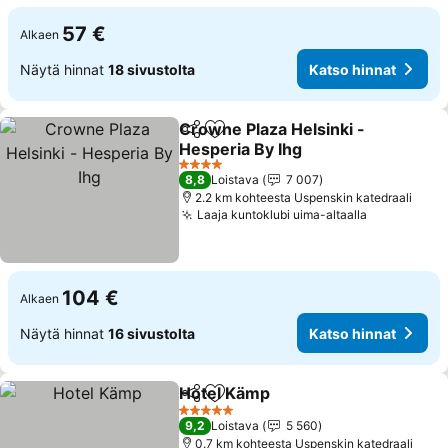
57 €
Alkaen
Näytä hinnat
18 sivustolta
Katso hinnat
Crowne Plaza Helsinki -
Jaa
Lisää suosikkeihin
Hesperia By Ihg
4 Tähtiluokitus
8,8
Loistava
7 007
2.2 km kohteesta Uspenskin katedraali
Laaja kuntoklubi uima-altaalla
104 €
Alkaen
Näytä hinnat
16 sivustolta
Katso hinnat
Hotel Kämp
Jaa
Lisää suosikkeihin
5 Tähtiluokitus
9,2
Loistava
5 560
0.7 km kohteesta Uspenskin katedraali