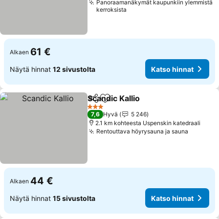
Panoraamanäkymät kaupunkiin ylemmistä
kerroksista
61 €
Alkaen
Näytä hinnat
12 sivustolta
Katso hinnat
Scandic Kallio
Jaa
Lisää suosikkeihin
3 Tähtiluokitus
7,6
Hyvä
5 246
2.1 km kohteesta Uspenskin katedraali
Rentouttava höyrysauna ja sauna
44 €
Alkaen
Näytä hinnat
15 sivustolta
Katso hinnat